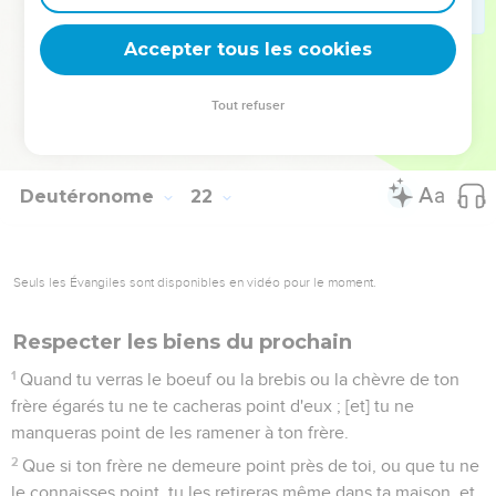
mort, et qu'on le fera mourir, et que tu le pendras à un bois ;
23
Son corps mort ne demeurera point la nuit sur le bois, mais
Accepter tous les cookies
tu ne manqueras point de l'ensevelir, le même jour, car celui
qui est pendu est malédiction de Dieu ; c'est pourquoi tu ne
Tout refuser
souilleras point la terre que l'Eternel ton Dieu te donne en
héritage.
Deutéronome
22
Seuls les Évangiles sont disponibles en vidéo pour le moment.
Respecter les biens du prochain
1
Quand tu verras le boeuf ou la brebis ou la chèvre de ton
frère égarés tu ne te cacheras point d'eux ; [et] tu ne
manqueras point de les ramener à ton frère.
2
Que si ton frère ne demeure point près de toi, ou que tu ne
le connaisses point, tu les retireras même dans ta maison, et