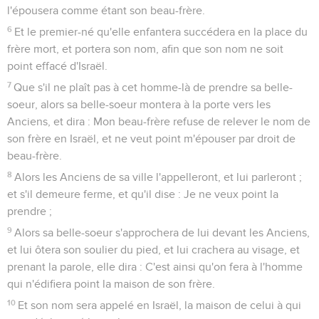
l'épousera comme étant son beau-frère.
6
Et le premier-né qu'elle enfantera succédera en la place du
frère mort, et portera son nom, afin que son nom ne soit
point effacé d'Israël.
7
Que s'il ne plaît pas à cet homme-là de prendre sa belle-
soeur, alors sa belle-soeur montera à la porte vers les
Anciens, et dira : Mon beau-frère refuse de relever le nom de
son frère en Israël, et ne veut point m'épouser par droit de
beau-frère.
8
Alors les Anciens de sa ville l'appelleront, et lui parleront ;
et s'il demeure ferme, et qu'il dise : Je ne veux point la
prendre ;
9
Alors sa belle-soeur s'approchera de lui devant les Anciens,
et lui ôtera son soulier du pied, et lui crachera au visage, et
prenant la parole, elle dira : C'est ainsi qu'on fera à l'homme
qui n'édifiera point la maison de son frère.
10
Et son nom sera appelé en Israël, la maison de celui à qui