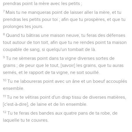
prendras point la mère avec les petits ;
7
Mais tu ne manqueras point de laisser aller la mère, et tu
prendras les petits pour toi ; afin que tu prospères, et que tu
prolonges tes jours.
8
Quand tu bâtiras une maison neuve, tu feras des défenses
tout autour de ton toit, afin que tu ne rendes point ta maison
coupable de sang, si quelqu'un tombait de là.
9
Tu ne sèmeras point dans ta vigne diverses sortes de
grains ; de peur que le tout, [savoir] les grains, que tu auras
semés, et le rapport de ta vigne, ne soit souillé.
10
Tu ne laboureras point avec un âne et un boeuf accouplés
ensemble.
11
Tu ne te vêtiras point d'un drap tissu de diverses matières,
[c'est-à-dire], de laine et de lin ensemble.
12
Tu te feras des bandes aux quatre pans de ta robe, de
laquelle tu te couvres.