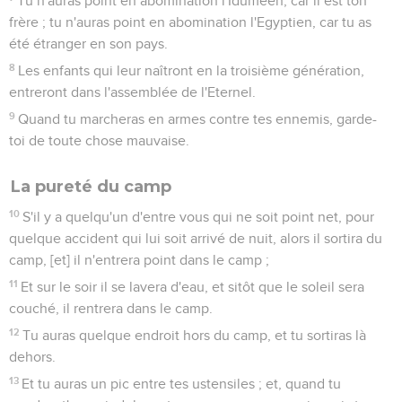
Tu n'auras point en abomination l'Iduméen, car il est ton
frère ; tu n'auras point en abomination l'Egyptien, car tu as
été étranger en son pays.
8
Les enfants qui leur naîtront en la troisième génération,
entreront dans l'assemblée de l'Eternel.
9
Quand tu marcheras en armes contre tes ennemis, garde-
toi de toute chose mauvaise.
La pureté du camp
10
S'il y a quelqu'un d'entre vous qui ne soit point net, pour
quelque accident qui lui soit arrivé de nuit, alors il sortira du
camp, [et] il n'entrera point dans le camp ;
11
Et sur le soir il se lavera d'eau, et sitôt que le soleil sera
couché, il rentrera dans le camp.
12
Tu auras quelque endroit hors du camp, et tu sortiras là
dehors.
13
Et tu auras un pic entre tes ustensiles ; et, quand tu