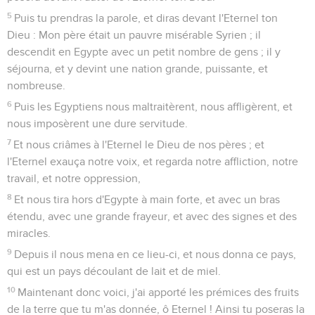
5
Puis tu prendras la parole, et diras devant l'Eternel ton
Dieu : Mon père était un pauvre misérable Syrien ; il
descendit en Egypte avec un petit nombre de gens ; il y
séjourna, et y devint une nation grande, puissante, et
nombreuse.
6
Puis les Egyptiens nous maltraitèrent, nous affligèrent, et
nous imposèrent une dure servitude.
7
Et nous criâmes à l'Eternel le Dieu de nos pères ; et
l'Eternel exauça notre voix, et regarda notre affliction, notre
travail, et notre oppression,
8
Et nous tira hors d'Egypte à main forte, et avec un bras
étendu, avec une grande frayeur, et avec des signes et des
miracles.
9
Depuis il nous mena en ce lieu-ci, et nous donna ce pays,
qui est un pays découlant de lait et de miel.
10
Maintenant donc voici, j'ai apporté les prémices des fruits
de la terre que tu m'as donnée, ô Eternel ! Ainsi tu poseras la