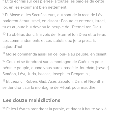
8
Et tu écriras sur ces pierres-là toutes les paroles de cette
loi, en les exprimant bien nettement.
9
Et Moïse et les Sacrificateurs, qui sont de la race de Lévi,
parlèrent à tout Israël, en disant : Ecoute et entends, Israël,
tu es aujourd'hui devenu le peuple de l'Eternel ton Dieu.
10
Tu obéiras donc à la voix de l'Eternel ton Dieu et tu feras
ces commandements et ces statuts que je te prescris
aujourd'hui.
11
Moïse commanda aussi en ce jour-là au peuple, en disant :
12
Ceux-ci se tiendront sur la montagne de Guérizim pour
bénir le peuple, quand vous aurez passé le Jourdain, [savoir]
Siméon, Lévi, Juda, Issacar, Joseph, et Benjamin ;
13
Et ceux-ci, Ruben, Gad, Aser, Zabulon, Dan, et Nephthali,
se tiendront sur la montagne de Hébal, pour maudire.
Les douze malédictions
14
Et les Lévites prendront la parole, et diront à haute voix à