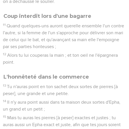
on a déchaussé le soulier.
Coup interdit lors d'une bagarre
11
Quand quelques-uns auront querelle ensemble l'un contre
l'autre, si la femme de l'un s'approche pour délivrer son mari
de celui qui le bat, et qu'avançant sa main elle l'empoigne
par ses parties honteuses ;
12
Alors tu lui couperas la main ; et ton oeil ne l'épargnera
point.
L'honnêteté dans le commerce
13
Tu n'auras point en ton sachet deux sortes de pierres [à
peser], une grande et une petite.
14
Il n'y aura point aussi dans ta maison deux sortes d'Epha,
un grand et un petit ;
15
Mais tu auras les pierres [à peser] exactes et justes ; tu
auras aussi un Epha exact et juste, afin que tes jours soient