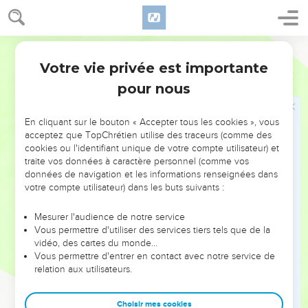
Le fils indiscipliné
18
Martin
Quand un homme aura un enfant méchant et rebelle,
n'obéissant point à la voix de son père, ni à la voix de sa
Votre vie privée est importante
Deutéronome
21
mère, et qu'ils l'auront châtié, et que, nonobstant cela, il ne
pour nous
les écoute point ;
19
Alors le père et la mère le prendront, et le mèneront aux
En cliquant sur le bouton « Accepter tous les cookies », vous
Anciens de sa ville, et à la porte de son lieu ;
acceptez que TopChrétien utilise des traceurs (comme des
cookies ou l'identifiant unique de votre compte utilisateur) et
20
Et ils diront aux Anciens de sa ville : C'est ici notre fils qui
traite vos données à caractère personnel (comme vos
est méchant et rebelle, il n'obéit point à notre voix, il est
données de navigation et les informations renseignées dans
gourmand et ivrogne.
votre compte utilisateur) dans les buts suivants :
21
Et tous les gens de la ville le lapideront, et il mourra ; et
Mesurer l'audience de notre service
ainsi tu ôteras le méchant du milieu de toi, afin que tout
Vous permettre d'utiliser des services tiers tels que de la
Israël l'entende, et qu'il craigne.
vidéo, des cartes du monde…
Vous permettre d'entrer en contact avec notre service de
relation aux utilisateurs.
Le cadavre d'un pendu
22
Quand un homme aura commis quelque péché, digne de
Choisir mes cookies