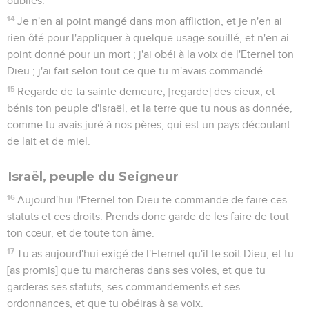
oubliés.
14
Je n'en ai point mangé dans mon affliction, et je n'en ai
rien ôté pour l'appliquer à quelque usage souillé, et n'en ai
point donné pour un mort ; j'ai obéi à la voix de l'Eternel ton
Dieu ; j'ai fait selon tout ce que tu m'avais commandé.
15
Regarde de ta sainte demeure, [regarde] des cieux, et
bénis ton peuple d'Israël, et la terre que tu nous as donnée,
comme tu avais juré à nos pères, qui est un pays découlant
de lait et de miel.
Israël, peuple du Seigneur
16
Aujourd'hui l'Eternel ton Dieu te commande de faire ces
statuts et ces droits. Prends donc garde de les faire de tout
ton cœur, et de toute ton âme.
17
Tu as aujourd'hui exigé de l'Eternel qu'il te soit Dieu, et tu
[as promis] que tu marcheras dans ses voies, et que tu
garderas ses statuts, ses commandements et ses
ordonnances, et que tu obéiras à sa voix.