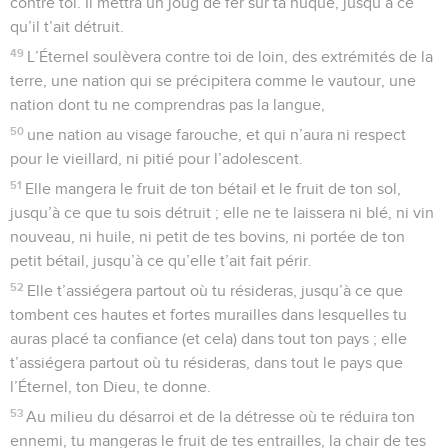
contre toi. Il mettra un joug de fer sur ta nuque, jusqu’à ce
qu’il t’ait détruit.
49
L’Éternel soulèvera contre toi de loin, des extrémités de la
terre, une nation qui se précipitera comme le vautour, une
nation dont tu ne comprendras pas la langue,
50
une nation au visage farouche, et qui n’aura ni respect
pour le vieillard, ni pitié pour l’adolescent.
51
Elle mangera le fruit de ton bétail et le fruit de ton sol,
jusqu’à ce que tu sois détruit ; elle ne te laissera ni blé, ni vin
nouveau, ni huile, ni petit de tes bovins, ni portée de ton
petit bétail, jusqu’à ce qu’elle t’ait fait périr.
52
Elle t’assiégera partout où tu résideras, jusqu’à ce que
tombent ces hautes et fortes murailles dans lesquelles tu
auras placé ta confiance (et cela) dans tout ton pays ; elle
t’assiégera partout où tu résideras, dans tout le pays que
l’Éternel, ton Dieu, te donne.
53
Au milieu du désarroi et de la détresse où te réduira ton
ennemi, tu mangeras le fruit de tes entrailles, la chair de tes