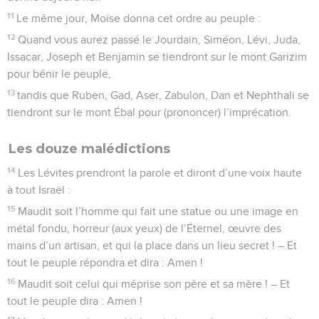
11
Le même jour, Moïse donna cet ordre au peuple :
12
Quand vous aurez passé le Jourdain, Siméon, Lévi, Juda,
Issacar, Joseph et Benjamin se tiendront sur le mont Garizim
pour bénir le peuple,
13
tandis que Ruben, Gad, Aser, Zabulon, Dan et Nephthali se
tiendront sur le mont Ébal pour (prononcer) l’imprécation.
Les douze malédictions
14
Les Lévites prendront la parole et diront d’une voix haute
à tout Israël :
15
Maudit soit l’homme qui fait une statue ou une image en
métal fondu, horreur (aux yeux) de l’Éternel, œuvre des
mains d’un artisan, et qui la place dans un lieu secret ! – Et
tout le peuple répondra et dira : Amen !
16
Maudit soit celui qui méprise son père et sa mère ! – Et
tout le peuple dira : Amen !