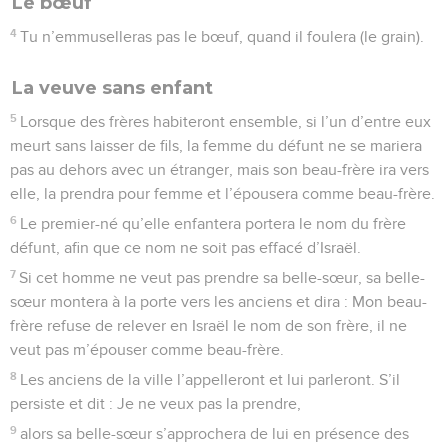
Le bœuf
4
Tu n’emmuselleras pas le bœuf, quand il foulera (le grain).
La veuve sans enfant
5
Lorsque des frères habiteront ensemble, si l’un d’entre eux
meurt sans laisser de fils, la femme du défunt ne se mariera
pas au dehors avec un étranger, mais son beau-frère ira vers
elle, la prendra pour femme et l’épousera comme beau-frère.
6
Le premier-né qu’elle enfantera portera le nom du frère
défunt, afin que ce nom ne soit pas effacé d’Israël.
7
Si cet homme ne veut pas prendre sa belle-sœur, sa belle-
sœur montera à la porte vers les anciens et dira : Mon beau-
frère refuse de relever en Israël le nom de son frère, il ne
veut pas m’épouser comme beau-frère.
8
Les anciens de la ville l’appelleront et lui parleront. S’il
persiste et dit : Je ne veux pas la prendre,
9
alors sa belle-sœur s’approchera de lui en présence des