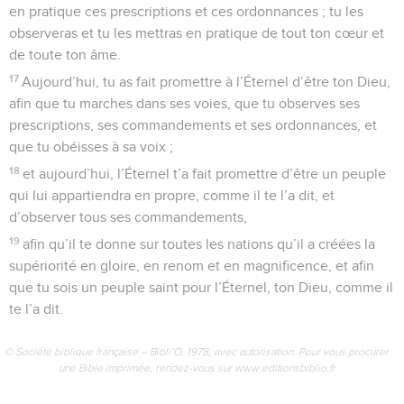
en pratique ces prescriptions et ces ordonnances ; tu les
observeras et tu les mettras en pratique de tout ton cœur et
de toute ton âme.
17
Aujourd’hui, tu as fait promettre à l’Éternel d’être ton Dieu,
afin que tu marches dans ses voies, que tu observes ses
prescriptions, ses commandements et ses ordonnances, et
que tu obéisses à sa voix ;
18
et aujourd’hui, l’Éternel t’a fait promettre d’être un peuple
qui lui appartiendra en propre, comme il te l’a dit, et
d’observer tous ses commandements,
19
afin qu’il te donne sur toutes les nations qu’il a créées la
supériorité en gloire, en renom et en magnificence, et afin
que tu sois un peuple saint pour l’Éternel, ton Dieu, comme il
te l’a dit.
© Société biblique française – Bibli’O, 1978, avec autorisation. Pour vous procurer
une Bible imprimée, rendez-vous sur www.editionsbiblio.fr