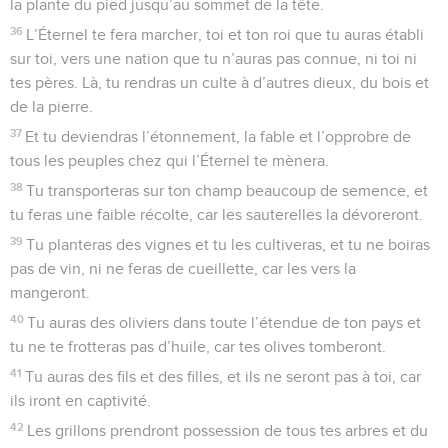
la plante du pied jusqu’au sommet de la tête.
36
L’Éternel te fera marcher, toi et ton roi que tu auras établi
sur toi, vers une nation que tu n’auras pas connue, ni toi ni
tes pères. Là, tu rendras un culte à d’autres dieux, du bois et
de la pierre.
37
Et tu deviendras l’étonnement, la fable et l’opprobre de
tous les peuples chez qui l’Éternel te mènera.
38
Tu transporteras sur ton champ beaucoup de semence, et
tu feras une faible récolte, car les sauterelles la dévoreront.
39
Tu planteras des vignes et tu les cultiveras, et tu ne boiras
pas de vin, ni ne feras de cueillette, car les vers la
mangeront.
40
Tu auras des oliviers dans toute l’étendue de ton pays et
tu ne te frotteras pas d’huile, car tes olives tomberont.
41
Tu auras des fils et des filles, et ils ne seront pas à toi, car
ils iront en captivité.
42
Les grillons prendront possession de tous tes arbres et du