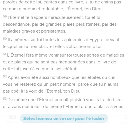
paroles de cette loi, écrites dans ce livre, si tu ne crains pas
ce nom glorieux et redoutable, l’Éternel, ton Dieu,
59
l’Éternel te frappera miraculeusement, toi et ta
descendance, par de grandes plaies persistantes, par des
maladies graves et persistantes.
60
Il amènera sur toi toutes les épidémies d’Égypte, devant
lesquelles tu tremblais, et elles s’attacheront à toi.
61
L’Éternel fera même venir sur toi toutes sortes de maladies
et de plaies qui ne sont pas mentionnées dans le livre de
cette loi jusqu’à ce que tu sois détruit.
62
Après avoir été aussi nombreux que les étoiles du ciel,
vous ne resterez qu’un petit nombre, parce que tu n’auras
pas obéi à la voix de l’Éternel, ton Dieu.
63
De même que l’Éternel prenait plaisir à vous faire du bien
et à vous multiplier, de même l’Éternel prendra plaisir à vous
faire périr et à vous détruire ; et vous serez arrachés du sol
dont tu vas entrer en possession.
Contenus
Versions
Commentaires
Strong
Dictionnaire
64