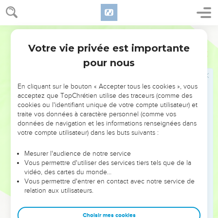
entrer en possession.
Segond 1978 (Colombe)
Les vœux
Votre vie privée est importante
Deutéronome
23
22
Si tu fais un vœu à l’Éternel, ton Dieu, tu ne tarderas pas à
pour nous
l’accomplir ; car l’Éternel, ton Dieu, t’en demanderait
compte, et tu te chargerais d’un péché.
En cliquant sur le bouton « Accepter tous les cookies », vous
23
En t’abstenant de faire un vœu, tu ne commets pas un
acceptez que TopChrétien utilise des traceurs (comme des
péché.
cookies ou l'identifiant unique de votre compte utilisateur) et
24
traite vos données à caractère personnel (comme vos
Mais tu observeras et tu exécuteras ce qui sera sorti de tes
données de navigation et les informations renseignées dans
lèvres, conformément aux vœux que tu feras volontairement
votre compte utilisateur) dans les buts suivants :
à l’Éternel, ton Dieu, et que ta bouche aura prononcés.
Mesurer l'audience de notre service
Le droit de cueillir quelques fruits
Vous permettre d'utiliser des services tiers tels que de la
vidéo, des cartes du monde…
25
Si tu entres dans la vigne de ton prochain, tu pourras à ton
Vous permettre d'entrer en contact avec notre service de
relation aux utilisateurs.
gré manger des raisins et t’en rassasier ; mais tu n’en mettras
pas dans ton récipient.
Choisir mes cookies
26
Si tu entres dans les blés de ton prochain, tu pourras