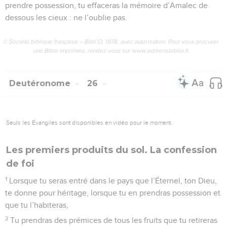
prendre possession, tu effaceras la mémoire d’Amalec de
dessous les cieux : ne l’oublie pas.
© Société biblique française – Bibli’O, 1978, avec autorisation. Pour vous procurer
une Bible imprimée, rendez-vous sur www.editionsbiblio.fr
Deutéronome
26
Seuls les Évangiles sont disponibles en vidéo pour le moment.
Les premiers produits du sol. La confession
de foi
1
Lorsque tu seras entré dans le pays que l’Éternel, ton Dieu,
te donne pour héritage, lorsque tu en prendras possession et
que tu l’habiteras,
2
Tu prendras des prémices de tous les fruits que tu retireras