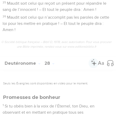
25
Maudit soit celui qui reçoit un présent pour répandre le
sang de l’innocent ! – Et tout le peuple dira : Amen !
26
Maudit soit celui qui n’accomplit pas les paroles de cette
loi pour les mettre en pratique ! – Et tout le peuple dira :
Amen !
© Société biblique française – Bibli’O, 1978, avec autorisation. Pour vous procurer
une Bible imprimée, rendez-vous sur www.editionsbiblio.fr
Deutéronome
28
Seuls les Évangiles sont disponibles en vidéo pour le moment.
Promesses de bonheur
1
Si tu obéis bien à la voix de l’Éternel, ton Dieu, en
observant et en mettant en pratique tous ses