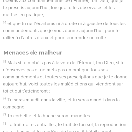
obéiras aux commandements de l’Éternel, ton Dieu, que je
te prescris aujourd’hui, lorsque tu les observeras et les
mettras en pratique,
14
et que tu ne t’écarteras ni à droite ni à gauche de tous les
commandements que je vous donne aujourd’hui, pour te
rallier à d’autres dieux et pour leur rendre un culte.
Menaces de malheur
15
Mais si tu n’obéis pas à la voix de l’Éternel, ton Dieu, si tu
n’observes pas et ne mets pas en pratique tous ses
commandements et toutes ses prescriptions que je te donne
aujourd’hui, voici toutes les malédictions qui viendront sur
toi et qui t’atteindront :
16
Tu seras maudit dans la ville, et tu seras maudit dans la
campagne.
17
Ta corbeille et ta huche seront maudites.
18
Le fruit de tes entrailles, le fruit de ton sol, la reproduction
de tes bovins et les portées de ton petit bétail seront