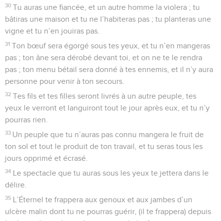
30
Tu auras une fiancée, et un autre homme la violera ; tu
bâtiras une maison et tu ne l’habiteras pas ; tu planteras une
vigne et tu n’en jouiras pas.
31
Ton bœuf sera égorgé sous tes yeux, et tu n’en mangeras
pas ; ton âne sera dérobé devant toi, et on ne te le rendra
pas ; ton menu bétail sera donné à tes ennemis, et il n’y aura
personne pour venir à ton secours.
32
Tes fils et tes filles seront livrés à un autre peuple, tes
yeux le verront et languiront tout le jour après eux, et tu n’y
pourras rien.
33
Un peuple que tu n’auras pas connu mangera le fruit de
ton sol et tout le produit de ton travail, et tu seras tous les
jours opprimé et écrasé.
34
Le spectacle que tu auras sous les yeux te jettera dans le
délire.
35
L’Éternel te frappera aux genoux et aux jambes d’un
ulcère malin dont tu ne pourras guérir, (il te frappera) depuis