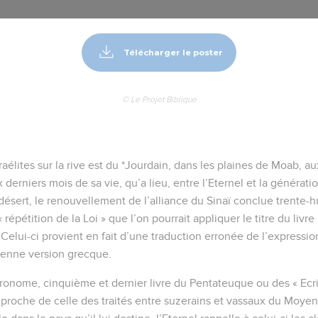
Télécharger le poster
© Le Projet Biblique
raélites sur la rive est du *Jourdain, dans les plaines de Moab, 
x derniers mois de sa vie, qu’a lieu, entre l’Eternel et la générat
 désert, le renouvellement de l’alliance du Sinaï conclue trente-
« répétition de la Loi » que l’on pourrait appliquer le titre du livr
 Celui-ci provient en fait d’une traduction erronée de l’expressio
cienne version grecque.
ronome, cinquième et dernier livre du Pentateuque ou des « Ecri
ès proche de celle des traités entre suzerains et vassaux du Moye