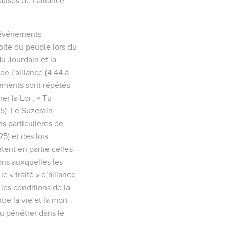
lauses de l’alliance
s événements
olte du peuple lors du
du Jourdain et la
de l’alliance (4.44 à
ndements sont répétés
er la Loi : « Tu
.5). Le Suzerain
s particulières de
25) et des lois
tent en partie celles
ns auxquelles les
 « traité » d’alliance
 les conditions de la
re la vie et la mort
pu pénétrer dans le