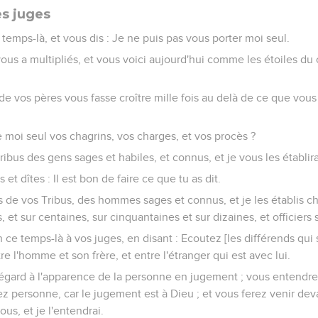
es juges
e temps-là, et vous dis : Je ne puis pas vous porter moi seul.
vous a multipliés, et vous voici aujourd'hui comme les étoiles du c
de vos pères vous fasse croître mille fois au delà de ce que vous
moi seul vos chagrins, vos charges, et vos procès ?
ibus des gens sages et habiles, et connus, et je vous les établira
et dîtes : Il est bon de faire ce que tu as dit.
fs de vos Tribus, des hommes sages et connus, et je les établis ch
, et sur centaines, sur cinquantaines et sur dizaines, et officiers 
ce temps-là à vos juges, en disant : Ecoutez [les différends qui s
e l'homme et son frère, et entre l'étranger qui est avec lui.
égard à l'apparence de la personne en jugement ; vous entendrez
ez personne, car le jugement est à Dieu ; et vous ferez venir dev
vous, et je l'entendrai.