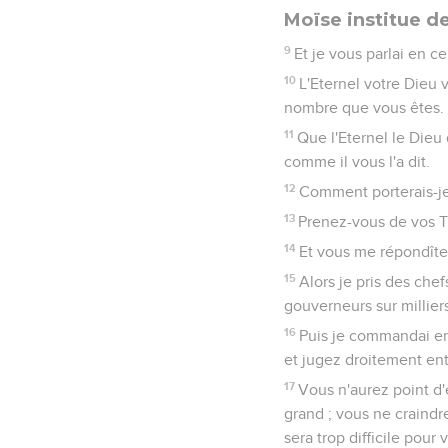
Moïse institue d
9
Et je vous parlai en c
10
L'Eternel votre Dieu 
nombre que vous êtes.
11
Que l'Eternel le Dieu 
comme il vous l'a dit.
12
Comment porterais-je 
13
Prenez-vous de vos Tr
14
Et vous me répondîtes 
15
Alors je pris des che
gouverneurs sur milliers
16
Puis je commandai en 
et jugez droitement entr
17
Vous n'aurez point d'
grand ; vous ne craindr
sera trop difficile pour 