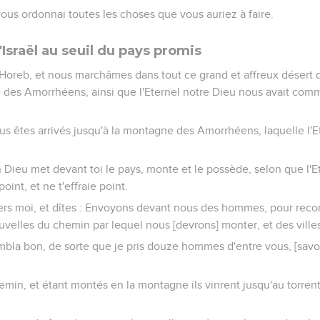
vous ordonnai toutes les choses que vous auriez à faire.
Israël au seuil du pays promis
'Horeb, et nous marchâmes dans tout ce grand et affreux désert q
des Amorrhéens, ainsi que l'Eternel notre Dieu nous avait com
ous êtes arrivés jusqu'à la montagne des Amorrhéens, laquelle l'
n Dieu met devant toi le pays, monte et le possède, selon que l'E
point, et ne t'effraie point.
vers moi, et dîtes : Envoyons devant nous des hommes, pour recon
velles du chemin par lequel nous [devrons] monter, et des villes
mbla bon, de sorte que je pris douze hommes d'entre vous, [sav
hemin, et étant montés en la montagne ils vinrent jusqu'au torrent