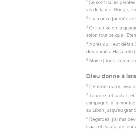
1
Ce sont ici les paroles
vis de la mer Rouge, en
2
Il y a onze journées 
3
Or il arriva en la qua
selon tout ce que l'Ete
4
Après qu'il eut défai
demeurait à Hastaroth [e
5
Moïse [donc] commença
Dieu donne à Isra
6
L'Eternel notre Dieu 
7
Tournez, et partez, et
campagne, à la montagne
au Liban jusqu'au grand
8
Regardez, j'ai mis dev
Isaac et Jacob, de leur 