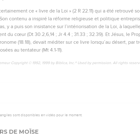
tainement ce « livre de la Loi » (2 R 22.11) qui a été retrouvé so
on contenu a inspiré la réforme religieuse et politique entreprise
, y a puis son insistance sur l’intériorisation de la Loi, à laquell
t du cœur (Dt 30.2,6,14 ; Jr 4.4 ; 31.33 ; 32.39). Et Jésus, le P
nome (18.18), devait méditer sur ce livre lorsqu’au désert, par troi
osées au tentateur (Mt 4.1-11).
emeur Copyright © 1992, 1999 by Biblica, Inc.® Used by permission. All rights reser
vangiles sont disponibles en vidéo pour le moment.
RS DE MOÏSE