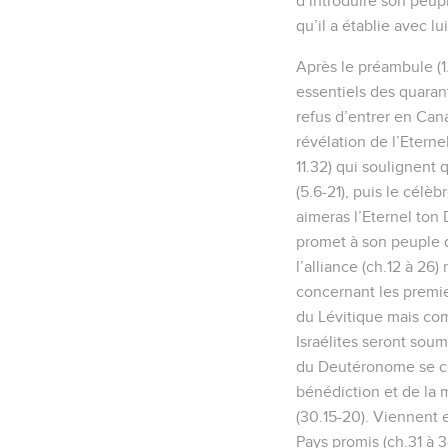
d’introduire son peuple
qu’il a établie avec lui
Après le préambule (1.
essentiels des quarant
refus d’entrer en Cana
révélation de l’Eterne
11.32) qui soulignent 
(5.6-21), puis le célèb
aimeras l’Eternel ton 
promet à son peuple d
l’alliance (ch.12 à 26) 
concernant les premier
du Lévitique mais co
Israélites seront sou
du Deutéronome se conc
bénédiction et de la m
(30.15-20). Viennent e
Pays promis (ch.31 à 3