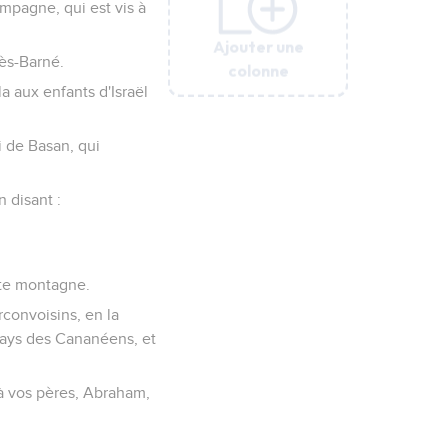
ampagne, qui est vis à
Ajouter une
Ajouter une
Ajouter une
Ajouter une
Ajouter une
dès-Barné.
colonne
colonne
colonne
colonne
colonne
a aux enfants d'Israël
i de Basan, qui
 disant :
tte montagne.
rconvoisins, en la
 pays des Cananéens, et
 à vos pères, Abraham,