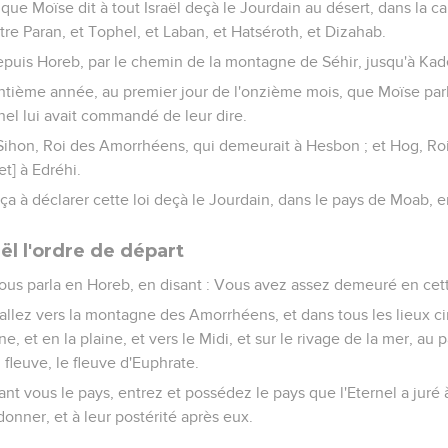
 que Moïse dit à tout Israël deçà le Jourdain au désert, dans la c
tre Paran, et Tophel, et Laban, et Hatséroth, et Dizahab.
depuis Horeb, par le chemin de la montagne de Séhir, jusqu'à Ka
rantième année, au premier jour de l'onzième mois, que Moïse parl
rnel lui avait commandé de leur dire.
t Sihon, Roi des Amorrhéens, qui demeurait à Hesbon ; et Hog, Ro
t] à Edréhi.
 à déclarer cette loi deçà le Jourdain, dans le pays de Moab, en
ël l'ordre de départ
nous parla en Horeb, en disant : Vous avez assez demeuré en ce
 allez vers la montagne des Amorrhéens, et dans tous les lieux ci
, et en la plaine, et vers le Midi, et sur le rivage de la mer, au
 fleuve, le fleuve d'Euphrate.
ant vous le pays, entrez et possédez le pays que l'Eternel a juré
donner, et à leur postérité après eux.