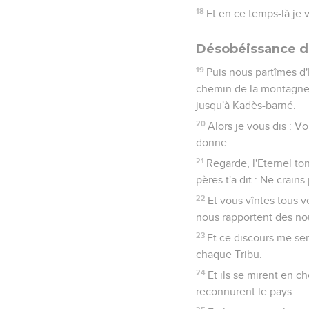
18
Et en ce temps-là je 
Désobéissance d'
19
Puis nous partîmes d
chemin de la montagne 
jusqu'à Kadès-barné.
20
Alors je vous dis : V
donne.
21
Regarde, l'Eternel to
pères t'a dit : Ne crains 
22
Et vous vîntes tous 
nous rapportent des nou
23
Et ce discours me se
chaque Tribu.
24
Et ils se mirent en c
reconnurent le pays.