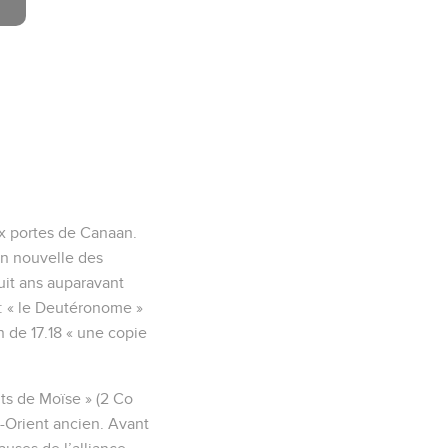
aux portes de Canaan.
ion nouvelle des
huit ans auparavant
e : « le Deutéronome »
n de 17.18 « une copie
ts de Moïse » (2 Co
n-Orient ancien. Avant