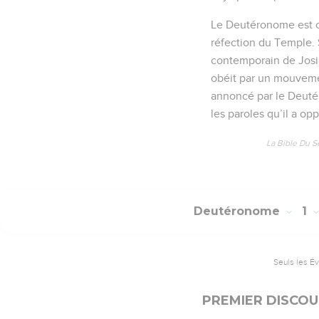
Le Deutéronome est cer
réfection du Temple. S
contemporain de Josias
obéit par un mouvemen
annoncé par le Deutéro
les paroles qu’il a opp
La Bible Du S
Deutéronome
1
Seuls les É
PREMIER DISCOU