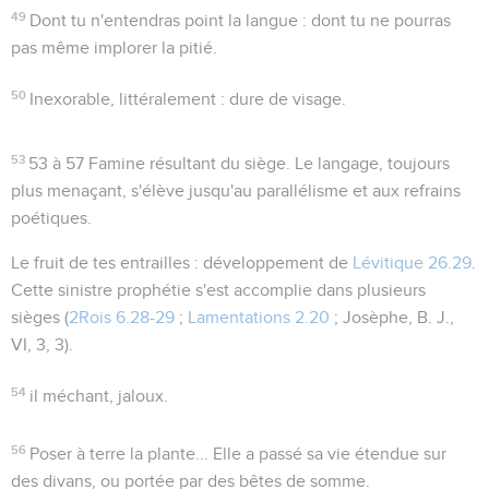
49
Dont tu n'entendras point la langue
: dont tu ne pourras
pas même implorer la pitié.
50
Inexorable
, littéralement :
dure de visage
.
53
53 à 57
Famine résultant du siège. Le langage, toujours
plus menaçant, s'élève jusqu'au parallélisme et aux refrains
poétiques.
Le fruit de tes entrailles
: développement de
Lévitique 26.29
.
Cette sinistre prophétie s'est accomplie dans plusieurs
sièges (
2Rois 6.28-29
;
Lamentations 2.20
; Josèphe, B. J.,
VI, 3, 3).
54
il méchant
, jaloux.
56
Poser à terre la plante...
Elle a passé sa vie étendue sur
des divans, ou portée par des bêtes de somme.