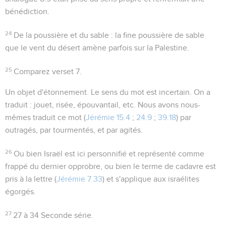
bénédiction.
24
De la poussière et du sable
: la fine poussière de sable
que le vent du désert amène parfois sur la Palestine.
25
Comparez verset 7.
Un objet d'étonnement
. Le sens du mot est incertain. On a
traduit : jouet, risée, épouvantail, etc. Nous avons nous-
mêmes traduit ce mot (
Jérémie 15.4
;
24.9
;
39.18
) par
outragés
, par
tourmentés
, et par
agités
.
26
Ou bien Israël est ici personnifié et représenté comme
frappé du dernier opprobre, ou bien le terme de cadavre est
pris à la lettre (
Jérémie 7.33
) et s'applique aux israélites
égorgés.
27
27 à 34
Seconde série.