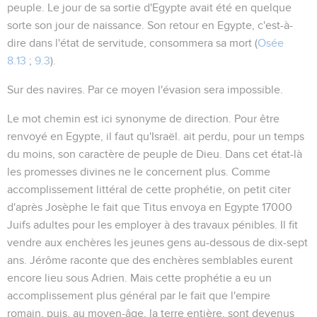
peuple. Le jour de sa sortie d'Egypte avait été en quelque
sorte son jour de naissance. Son retour en Egypte, c'est-à-
dire dans l'état de servitude, consommera sa mort (
Osée
8.13
;
9.3
).
Sur des navires
. Par ce moyen l'évasion sera impossible.
Le mot
chemin
est ici synonyme de direction. Pour être
renvoyé en Egypte, il faut qu'Israël. ait perdu, pour un temps
du moins, son caractère de peuple de Dieu. Dans cet état-là
les promesses divines ne le concernent plus. Comme
accomplissement littéral de cette prophétie, on petit citer
d'après Josèphe le fait que Titus envoya en Egypte 17000
Juifs adultes pour les employer à des travaux pénibles. Il fit
vendre aux enchères les jeunes gens au-dessous de dix-sept
ans. Jérôme raconte que des enchères semblables eurent
encore lieu sous Adrien. Mais cette prophétie a eu un
accomplissement plus général par le fait que l'empire
romain, puis, au moyen-âge, la terre entière, sont devenus