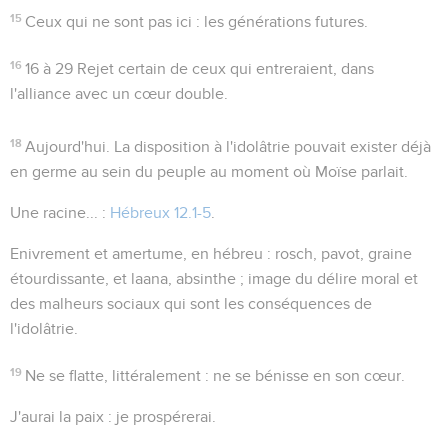
15
Ceux qui ne sont pas ici
: les générations futures.
16
16 à 29
Rejet certain de ceux qui entreraient, dans
l'alliance avec un cœur double.
18
Aujourd'hui
. La disposition à l'idolâtrie pouvait exister déjà
en germe au sein du peuple au moment où Moïse parlait.
Une racine...
:
Hébreux 12.1-5
.
Enivrement et amertume
, en hébreu :
rosch
, pavot, graine
étourdissante, et
laana
, absinthe ; image du délire moral et
des malheurs sociaux qui sont les conséquences de
l'idolâtrie.
19
Ne se flatte
, littéralement :
ne se bénisse en son cœur
.
J'aurai la paix
: je prospérerai.