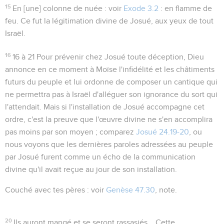
15
En
[une]
colonne de nuée
: voir
Exode 3.2
: en
flamme de
feu
. Ce fut la légitimation divine de Josué, aux yeux de tout
Israël.
16
16 à 21
Pour prévenir chez Josué toute déception, Dieu
annonce en ce moment à Moïse l'infidélité et les châtiments
futurs du peuple et lui ordonne de composer un cantique qui
ne permettra pas à Israël d'alléguer son ignorance du sort qui
l'attendait. Mais si l'installation de Josué accompagne cet
ordre, c'est la preuve que l'œuvre divine ne s'en accomplira
pas moins par son moyen ; comparez
Josué 24.19-20
, ou
nous voyons que les dernières paroles adressées au peuple
par Josué furent comme un écho de la communication
divine qu'il avait reçue au jour de son installation.
Couché avec tes pères
: voir
Genèse 47.30
, note.
20
Ils auront mangé et se seront rassasiés...
Cette