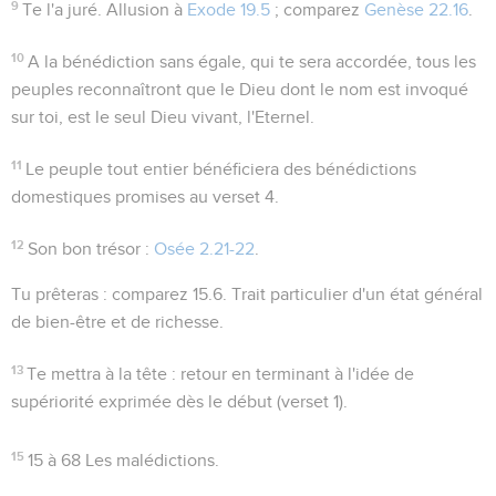
9
Te l'a juré
. Allusion à
Exode 19.5
; comparez
Genèse 22.16
.
10
A la bénédiction sans égale, qui te sera accordée, tous les
peuples reconnaîtront que le Dieu dont le nom est invoqué
sur toi, est le seul Dieu vivant, l'Eternel.
11
Le peuple tout entier bénéficiera des bénédictions
domestiques promises au verset 4.
12
Son bon trésor
:
Osée 2.21-22
.
Tu prêteras
: comparez
15.6
. Trait particulier d'un état général
de bien-être et de richesse.
13
Te mettra à la tête
: retour en terminant à l'idée de
supériorité exprimée dès le début (verset 1).
15
15 à 68
Les malédictions.