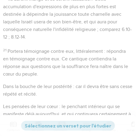
accumulation d'expressions de plus en plus fortes est
destinée à dépeindre la jouissance toute charnelle avec
laquelle Israël usera de son bien-être, et qui aura pour
conséquence naturelle l'infidélité religieuse ; comparez
6.10-
12 ; 8.12-14
.
21
Portera témoignage contre eux
, littéralement :
répondra
en témoignage contre eux
. Ce cantique contiendra la
réponse aux questions que la souffrance fera naître dans le
cœur du peuple.
Dans la bouche de leur postérité
: car il devra être sans cesse
répété et récité.
Les pensées de leur cœur
: le penchant intérieur qui se
manifeste déjà aujourd'hui, et qui continuera certainement à
le faire.
Contenus
Versions
Commentaires
Strong
Dictionnaire
22
Voir le cantique lui-même au chapitre suivant, comparez