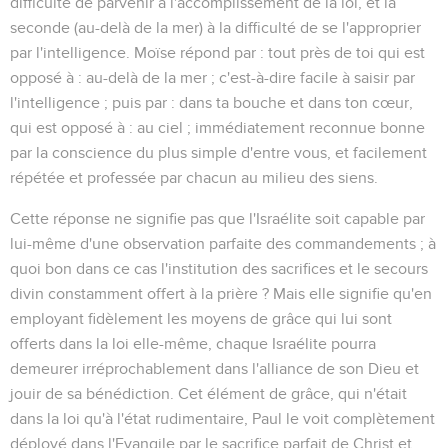
difficulté de parvenir à
l'accomplissement
de la loi, et la
seconde (
au-delà de la mer
) à la difficulté de se l'approprier
par
l'intelligence
. Moïse répond par :
tout près de toi
qui est
opposé à :
au-delà de la mer
; c'est-à-dire facile à saisir par
l'intelligence ; puis par :
dans ta bouche et dans ton cœur
,
qui est opposé à :
au ciel
; immédiatement reconnue bonne
par la conscience du plus simple d'entre vous, et facilement
répétée et professée par chacun au milieu des siens.
Cette réponse ne signifie pas que l'Israélite soit capable par
lui-même d'une observation parfaite des commandements ; à
quoi bon dans ce cas l'institution des sacrifices et le secours
divin constamment offert à la prière ? Mais elle signifie qu'en
employant fidèlement les moyens de grâce qui lui sont
offerts dans la loi elle-même, chaque Israélite pourra
demeurer irréprochablement dans l'alliance de son Dieu et
jouir de sa bénédiction. Cet élément de grâce, qui n'était
dans la loi qu'à l'état rudimentaire, Paul le voit complètement
déployé dans l'Evangile par le sacrifice parfait de Christ et