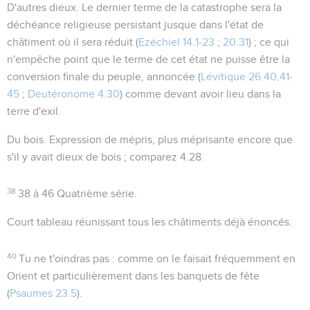
D'autres dieux
. Le dernier terme de la catastrophe sera la
déchéance
religieuse
persistant jusque dans l'état de
châtiment où il sera réduit (
Ezéchiel 14.1-23
;
20.31
) ; ce qui
n'empêche point que le terme de cet état ne puisse être la
conversion finale du peuple, annoncée (
Lévitique 26.40,41-
45
;
Deutéronome 4.30
) comme devant avoir lieu dans la
terre d'exil.
Du bois
. Expression de mépris, plus méprisante encore que
s'il y avait
dieux de bois
; comparez
4.28
.
38
38 à 46
Quatrième série.
Court tableau réunissant tous les châtiments déjà énoncés.
40
Tu ne t'oindras pas
: comme on le faisait fréquemment en
Orient et particulièrement dans les banquets de fête
(
Psaumes 23.5
).