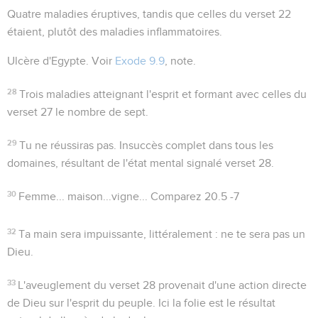
Quatre maladies éruptives, tandis que celles du verset 22
étaient, plutôt des maladies inflammatoires.
Ulcère d'Egypte
. Voir
Exode 9.9
, note.
28
Trois maladies atteignant l'esprit et formant avec celles du
verset 27 le nombre de sept.
29
Tu ne réussiras pas
. Insuccès complet dans tous les
domaines, résultant de l'état mental signalé verset 28.
30
Femme... maison...vigne...
Comparez
20.5 -7
32
Ta main sera impuissante
, littéralement :
ne te sera pas un
Dieu
.
33
L'aveuglement du verset 28 provenait d'une action directe
de Dieu sur l'esprit du peuple. Ici la folie est le résultat