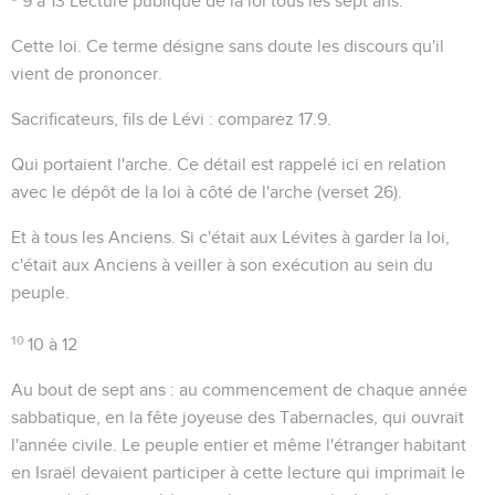
9 à 13
Lecture publique de la loi tous les sept ans.
Cette loi
. Ce terme désigne sans doute les discours qu'il
vient de prononcer.
Sacrificateurs, fils de Lévi
: comparez
17.9
.
Qui portaient l'arche
. Ce détail est rappelé ici en relation
avec le dépôt de la loi à côté de l'arche (verset 26).
Et à tous les Anciens
. Si c'était aux Lévites à garder la loi,
c'était aux Anciens à veiller à son exécution au sein du
peuple.
10
10 à 12
Au bout de sept ans
: au commencement de chaque année
sabbatique, en la fête joyeuse des Tabernacles, qui ouvrait
l'année civile. Le peuple entier et même l'étranger habitant
en Israël devaient participer à cette lecture qui imprimait le