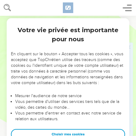
verset 15, note. Pour le meurtre,
Exode 20.13
.
Celui qui frappe
. Un meurtre, dont l'auteur reste ignoré.
Bible annotée
Votre vie privée est importante
Deutéronome
27
25
Meurtre juridique dû à la prévarication du tribunal ;
pour nous
comparez
Exode 23.7-8
.
En cliquant sur le bouton « Accepter tous les cookies », vous
26
Condamnation sommaire de toute violation quelconque
acceptez que TopChrétien utilise des traceurs (comme des
de la loi (
Jacques 2.10
). Du caractère général de cette
cookies ou l'identifiant unique de votre compte utilisateur) et
sentence il ressort que les onze cas qui viennent d'être cités,
traite vos données à caractère personnel (comme vos
données de navigation et les informations renseignées dans
le sont à titre d'exemples.
votre compte utilisateur) dans les buts suivants :
On est étonné de ne pas trouver à la suite de ces
Mesurer l'audience de notre service
malédictions les bénédictions annoncées. Mais, comme
Vous permettre d'utiliser des services tiers tels que de la
nous venons de le voir par les malédictions, qui ne
vidéo, des cartes du monde…
présentent qu'un extrait très sommaire de la loi, nous
Vous permettre d'entrer en contact avec notre service de
relation aux utilisateurs.
n'avons ici que le programme abrégé de la cérémonie.
L'auteur a sans doute pensé qu'il suffisait de l'expression des
Choisir mes cookies
versets 12 et 13 :
pour
bénir
et pour
maudire
le peuple
pour