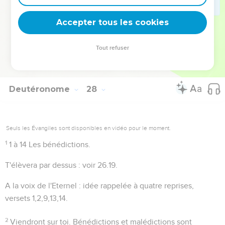
en donner l'idée complète.
Josué 8.31
montre que c'est bien
Accepter tous les cookies
ainsi que la prescription a été comprise.
Tout refuser
Autres ressources sur theotex.org, contact theotex@gmail.com
Deutéronome
28
Seuls les Évangiles sont disponibles en vidéo pour le moment.
1
1 à 14
Les bénédictions.
T'élèvera par dessus
: voir
26.19
.
A la voix de l'Eternel
: idée rappelée à quatre reprises,
versets 1,2,9,13,14.
2
Viendront sur toi
. Bénédictions et malédictions sont