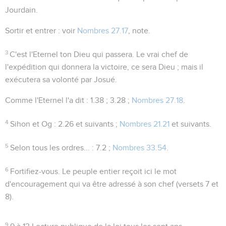
Jourdain.
Sortir et entrer
: voir
Nombres 27.17
, note.
3
C'est l'Eternel ton Dieu qui passera
. Le vrai chef de
l'expédition qui donnera la victoire, ce sera Dieu ; mais il
exécutera sa volonté par Josué.
Comme l'Eternel l'a dit
:
1.38 ; 3.28 ;
Nombres 27.18
.
4
Sihon et Og
:
2.26
et suivants ;
Nombres 21.21
et suivants.
5
Selon tous les ordres...
:
7.2 ;
Nombres 33.54
.
6
Fortifiez-vous
. Le peuple entier reçoit ici le mot
d'encouragement qui va être adressé à son chef (versets 7 et
8).
9