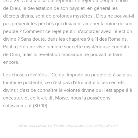
25 à 28. C'est Moïse qui reprend. Le rejet du peuple choisi
de Dieu, la dévastation de son pays et, en général les
décrets divins, sont de profonds mystères : Dieu ne pouvait-il
pas prévenir les péchés qui devaient amener la ruine de son
peuple ? Comment ce rejet peut-il s'accorder avec l'élection
divine ? Sans doute, dans les chapitres 9 à 11 des Romains,
Paul a jeté une vive lumière sur cette mystérieuse conduite
de Dieu, mais la révélation mosaïque ne pouvait le faire
encore.
Les choses révélées...
Ce qui importe au peuple et à sa plus
lointaine postérité, ce n'est pas d'être initié à ces secrets
divins ; c'est de connaître la volonté divine qu'il est appelé à
exécuter, et celle-ci, dit Moïse, nous la possédons
suffisamment (
30.10
).
Autres ressources sur theotex.org, contact theotex@gmail.com