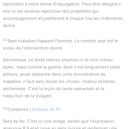
répondant à notre terme d'
objurgation
. Peut-être désigne-t-
elle ici les sévères reproches des prophètes qui
accompagneront et justifieront à chaque fois les châtiments
divins.
22
Sept maladies frappant l'homme. Le nombre sept est le
sceau de l'intervention divine.
Sécheresse
. Le texte hébreu emploie ici le mot
chérev
,
épée ; mais comme la guerre, dont il est longuement parlé
ailleurs, serait déplacée dans cette énumération de
maladies, il faut sans doute lire
chorev
, chaleur brûlante,
sécheresse. C'est la leçon du texte samaritain et la
traduction de la Vulgate.
23
Comparez
Lévitique 26.19
.
Sera de fer
. C'est ici une image, tandis que l'expression
analogue
8.9
était prise au sens propre et renfermait une