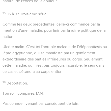
naturel de l'excès de la douleur.
35
35 à 37
Troisième série.
Comme les deux précédentes, celle-ci commence par la
mention d'une maladie, pour finir par la ruine politique de la
nation.
Ulcère malin
. C'est ici l'horrible maladie de l'éléphantiasis ou
lèpre égyptienne, qui se manifeste par un gonflement
extraordinaire des parties inférieures du corps. Seulement
cette maladie, qui n'est pas toujours incurable, le sera dans
ce cas et s'étendra au corps entier.
36
Déportation.
Ton roi
: comparez
17.14
.
Pas connue
: venant par conséquent de loin.