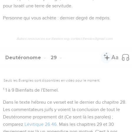
pour Israël une terre de servitude.
Personne qui vous achète
: dernier degré de mépris.
Autres ressources sur theotex.org, contact theotex@gmail.com
Deutéronome
29
Seuls les Évangiles sont disponibles en vidéo pour le moment.
1
1 à 9
Bienfaits de l'Eternel.
Dans le texte hébreu ce verset est le dernier du chapitre 28.
Les commentateurs juifs y voient la conclusion de tout le
Deutéronome proprement dit (
Ce sont là les paroles
) ;
comparez
Lévitique 26.46
. Mais les chapitres 29 et 30
deviennent par là un appendice non motivé. C'est à nos