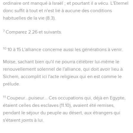
ordinaire ont manqué à Israël ; et pourtant il a vécu. L'Eternel
donc suffit à tout et n'est lié à aucune des conditions
habituelles de la vie (
8.3
).
7
Comparez
2.26
et suivants.
10
10 à 15
L'alliance concerne aussi les générations à venir.
Moïse, sachant bien qu'il ne pourra célébrer lui-même le
renouvellement solennel de l'alliance, qui doit avoir lieu à
Sichem, accomplit ici l'acte religieux qui en est comme le
prélude.
11
Coupeur...puiseur...
Ces occupations qui, déjà en Egypte,
étaient celles des esclaves (
11.10
), avaient été remises,
pendant le séjour du peuple au désert, aux étrangers qui
s'étaient joints à lui.