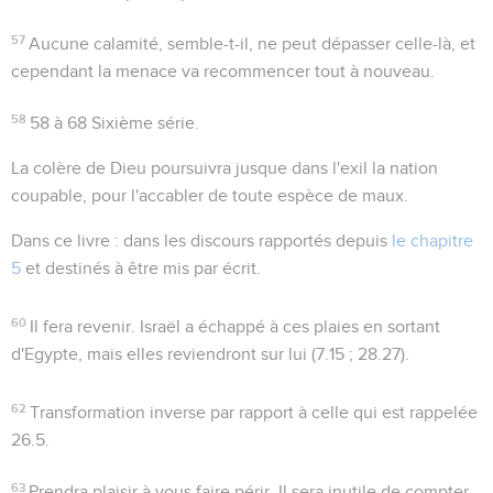
57
Aucune calamité, semble-t-il, ne peut dépasser celle-là, et
cependant la menace va recommencer tout à nouveau.
58
58 à 68
Sixième série.
La colère de Dieu poursuivra
jusque dans l'exil
la nation
coupable, pour l'accabler de toute espèce de maux.
Dans ce livre
: dans les discours rapportés depuis
le chapitre
5
et destinés à être mis par écrit.
60
Il fera revenir
. Israël a échappé à ces plaies en sortant
d'Egypte, mais elles reviendront sur lui (
7.15 ; 28.27
).
62
Transformation inverse par rapport à celle qui est rappelée
26.5
.
63
Prendra plaisir à vous faire périr
. Il sera inutile de compter