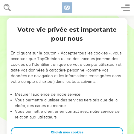
Votre vie privée est importante
pour nous
NE MANQUEZ PAS L’ÉVÉNEMENT
En cliquant sur le bouton « Accepter tous les cookies », vous
DE L’ANNÉE !
acceptez que TopChrétien utilise des traceurs (comme des
cookies ou l'identifiant unique de votre compte utilisateur) et
ET SI LEURS ERREURS POUVAIENT VOUS ÉVITER LES
traite vos données à caractère personnel (comme vos
VOTRES ?
données de navigation et les informations renseignées dans
votre compte utilisateur) dans les buts suivants :
On admire souvent les leaders pour leurs réussites, leur impact,
leur foi ou leur vision. Mais on voit moins les doutes, les erreurs
Mesurer l'audience de notre service
Vous permettre d'utiliser des services tiers tels que de la
et les saisons difficiles qu'ils ont traversés, alors même que ce
vidéo, des cartes du monde…
sont elles qui les ont façonnés.
Vous permettre d'entrer en contact avec notre service de
relation aux utilisateurs.
Dans cette conférence, leaders, entrepreneurs, et responsables
reviennent sur les erreurs marquantes de leur parcours et les
clés pour avancer avec plus de sagesse afin que leurs erreurs
Choisir mes cookies