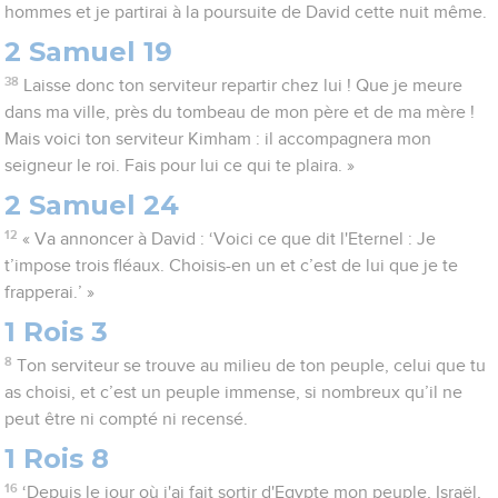
hommes et je partirai à la poursuite de David cette nuit même.
2 Samuel 19
38
Laisse donc ton serviteur repartir chez lui ! Que je meure
dans ma ville, près du tombeau de mon père et de ma mère !
Mais voici ton serviteur Kimham : il accompagnera mon
seigneur le roi. Fais pour lui ce qui te plaira. »
2 Samuel 24
12
« Va annoncer à David : ‘Voici ce que dit l'Eternel : Je
t’impose trois fléaux. Choisis-en un et c’est de lui que je te
frapperai.’ »
1 Rois 3
8
Ton serviteur se trouve au milieu de ton peuple, celui que tu
as choisi, et c’est un peuple immense, si nombreux qu’il ne
peut être ni compté ni recensé.
1 Rois 8
16
‘Depuis le jour où j'ai fait sortir d'Egypte mon peuple, Israël,