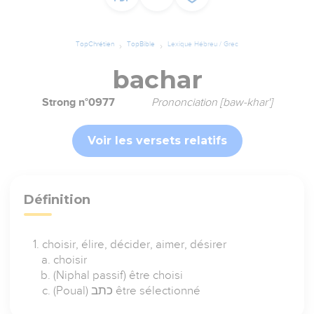
TopChrétien
TopBible
Lexique Hébreu / Grec
bachar
Strong n°0977
Prononciation [baw-khar']
Voir les versets relatifs
Définition
choisir, élire, décider, aimer, désirer
choisir
(Niphal passif) être choisi
(Poual) כתב être sélectionné