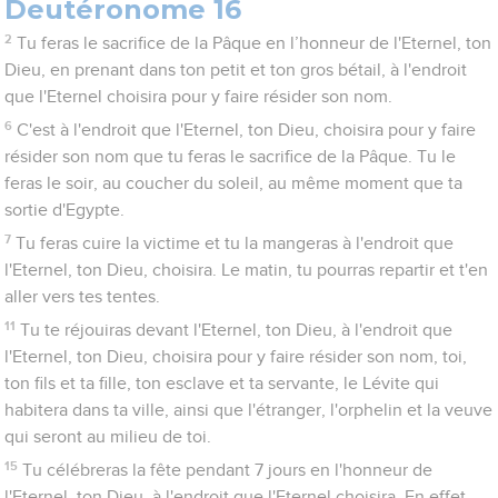
Deutéronome 16
2
Tu feras le sacrifice de la Pâque en l’honneur de l'Eternel, ton
Dieu, en prenant dans ton petit et ton gros bétail, à l'endroit
que l'Eternel choisira pour y faire résider son nom.
6
C'est à l'endroit que l'Eternel, ton Dieu, choisira pour y faire
résider son nom que tu feras le sacrifice de la Pâque. Tu le
feras le soir, au coucher du soleil, au même moment que ta
sortie d'Egypte.
7
Tu feras cuire la victime et tu la mangeras à l'endroit que
l'Eternel, ton Dieu, choisira. Le matin, tu pourras repartir et t'en
aller vers tes tentes.
11
Tu te réjouiras devant l'Eternel, ton Dieu, à l'endroit que
l'Eternel, ton Dieu, choisira pour y faire résider son nom, toi,
ton fils et ta fille, ton esclave et ta servante, le Lévite qui
habitera dans ta ville, ainsi que l'étranger, l'orphelin et la veuve
qui seront au milieu de toi.
15
Tu célébreras la fête pendant 7 jours en l'honneur de
l'Eternel, ton Dieu, à l'endroit que l'Eternel choisira. En effet,