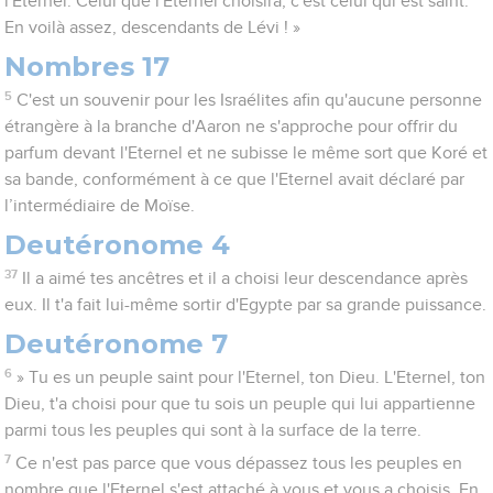
l'Eternel. Celui que l'Eternel choisira, c'est celui qui est saint.
En voilà assez, descendants de Lévi ! »
Nombres 17
5
C'est un souvenir pour les Israélites afin qu'aucune personne
étrangère à la branche d'Aaron ne s'approche pour offrir du
parfum devant l'Eternel et ne subisse le même sort que Koré et
sa bande, conformément à ce que l'Eternel avait déclaré par
l’intermédiaire de Moïse.
Deutéronome 4
37
Il a aimé tes ancêtres et il a choisi leur descendance après
eux. Il t'a fait lui-même sortir d'Egypte par sa grande puissance.
Deutéronome 7
6
» Tu es un peuple saint pour l'Eternel, ton Dieu. L'Eternel, ton
Dieu, t'a choisi pour que tu sois un peuple qui lui appartienne
parmi tous les peuples qui sont à la surface de la terre.
7
Ce n'est pas parce que vous dépassez tous les peuples en
nombre que l'Eternel s'est attaché à vous et vous a choisis. En