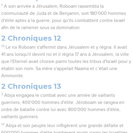
1
A son arrivée à Jérusalem, Roboam rassembla la
communauté de Juda et de Benjamin, soit 180'000 hommes
d'élite aptes à la guerre, pour qu'ils combattent contre Israël
afin de le ramener sous sa domination.
2 Chroniques 12
13
Le roi Roboam s'affermit dans Jérusalem et y régna. Il avait
41 ans lorsqu'il devint roi et il régna 17 ans à Jérusalem, la ville
que l'Eternel avait choisie parmi toutes les tribus d'Israël pour y
établir son nom. Sa mère s'appelait Naama et c’était une
Ammonite.
2 Chroniques 13
3
Abija engagea le combat avec une armée de vaillants
guerriers, 400'000 hommes d'élite. Jéroboam se rangea en
ordre de bataille contre lui avec 800'000 hommes d'élite,
vaillants guerriers.
17
Abija et son peuple leur infligèrent une grande défaite et
500'000 hommes d'élite tombèrent morts parmi les Israélites.