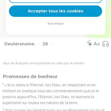
tout le peuple dira : ‘Amen !’
25
» ‘Maudit soit celui qui accepte un pot-de-vin pour verser
Accepter tous les cookies
le sang d’un innocent !’Et tout le peuple dira : ‘Amen !’
26
» *‘Maudit soit celui qui ne ratifie pas les paroles de cette
Tout refuser
loi pour les mettre en pratique !’Et tout le peuple dira :
‘Amen !’
Deutéronome
28
Seuls les Évangiles sont disponibles en vidéo pour le moment.
Promesses de bonheur
1
» Si tu obéis à l'Eternel, ton Dieu, en respectant et en
mettant en pratique tous ses commandements que je te
prescris aujourd'hui, l'Eternel, ton Dieu, te donnera la
supériorité sur toutes les nations de la terre.
2
Voici toutes les bénédictions qui se déverseront sur toi et