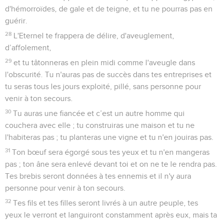
d'hémorroïdes, de gale et de teigne, et tu ne pourras pas en
guérir.
28
L'Eternel te frappera de délire, d'aveuglement,
d’affolement,
29
et tu tâtonneras en plein midi comme l'aveugle dans
l'obscurité. Tu n'auras pas de succès dans tes entreprises et
tu seras tous les jours exploité, pillé, sans personne pour
venir à ton secours.
30
Tu auras une fiancée et c’est un autre homme qui
couchera avec elle ; tu construiras une maison et tu ne
l'habiteras pas ; tu planteras une vigne et tu n'en jouiras pas.
31
Ton bœuf sera égorgé sous tes yeux et tu n'en mangeras
pas ; ton âne sera enlevé devant toi et on ne te le rendra pas.
Tes brebis seront données à tes ennemis et il n'y aura
personne pour venir à ton secours.
32
Tes fils et tes filles seront livrés à un autre peuple, tes
yeux le verront et languiront constamment après eux, mais ta