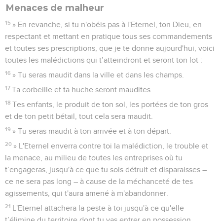
Menaces de malheur
15
» En revanche, si tu n'obéis pas à l'Eternel, ton Dieu, en
respectant et mettant en pratique tous ses commandements
et toutes ses prescriptions, que je te donne aujourd'hui, voici
toutes les malédictions qui t’atteindront et seront ton lot :
16
» Tu seras maudit dans la ville et dans les champs.
17
Ta corbeille et ta huche seront maudites.
18
Tes enfants, le produit de ton sol, les portées de ton gros
et de ton petit bétail, tout cela sera maudit.
19
» Tu seras maudit à ton arrivée et à ton départ.
20
» L'Eternel enverra contre toi la malédiction, le trouble et
la menace, au milieu de toutes les entreprises où tu
t’engageras, jusqu'à ce que tu sois détruit et disparaisses –
ce ne sera pas long – à cause de la méchanceté de tes
agissements, qui t'aura amené à m'abandonner.
21
L'Eternel attachera la peste à toi jusqu'à ce qu'elle
t’élimine du territoire dont tu vas entrer en possession.