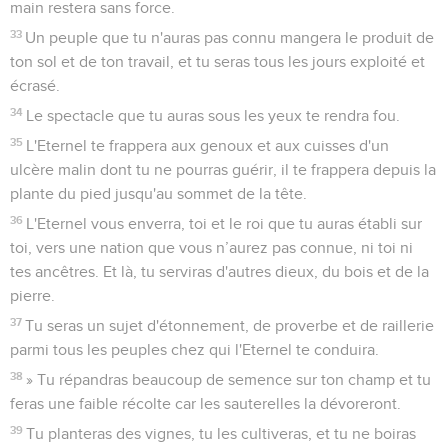
main restera sans force.
33
Un peuple que tu n'auras pas connu mangera le produit de
ton sol et de ton travail, et tu seras tous les jours exploité et
écrasé.
34
Le spectacle que tu auras sous les yeux te rendra fou.
35
L'Eternel te frappera aux genoux et aux cuisses d'un
ulcère malin dont tu ne pourras guérir, il te frappera depuis la
plante du pied jusqu'au sommet de la tête.
36
L'Eternel vous enverra, toi et le roi que tu auras établi sur
toi, vers une nation que vous n’aurez pas connue, ni toi ni
tes ancêtres. Et là, tu serviras d'autres dieux, du bois et de la
pierre.
37
Tu seras un sujet d'étonnement, de proverbe et de raillerie
parmi tous les peuples chez qui l'Eternel te conduira.
38
» Tu répandras beaucoup de semence sur ton champ et tu
feras une faible récolte car les sauterelles la dévoreront.
39
Tu planteras des vignes, tu les cultiveras, et tu ne boiras