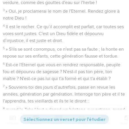
verdure, comme des gouttes d'eau sur l'herbe !
3
» Oui, je proclamerai le nom de l'Eternel. Rendez gloire à
notre Dieu !
4
Il est le rocher. Ce qu’il accomplit est parfait, car toutes ses
voies sont justes. C'est un Dieu fidèle et dépourvu
d’injustice, il est juste et droit.
5
» S'ils se sont corrompus, ce n'est pas sa faute ; la honte en
repose sur ses enfants, cette génération fausse et tordue.
6
Est-ce l'Eternel que vous en rendrez responsable, peuple
fou et dépourvu de sagesse ? N'est-il pas ton père, ton
maître ? N'est-ce pas lui qui t'a formé et qui t'a établi ?
7
» Souviens-toi des jours d’autrefois, passe en revue les
années, génération par génération. Interroge ton père et il te
l'apprendra, tes vieillards et ils te le diront :
8
quand le Très-Haut a donné un héritage aux nations, quand
il a séparé les humains, il a fixé les frontières des peuples
d'après le nombre des Israélites.
Contenus
Versions
Commentaires
Strong
Dictionnaire