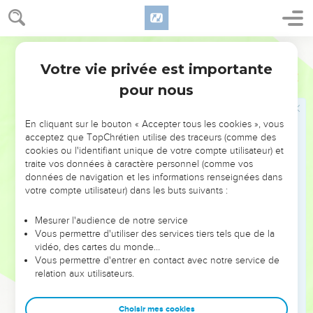
17
» ‘Maudit soit celui qui déplace les bornes de son
prochain !’Et tout le peuple dira : ‘Amen !’
Segond 21
18
» ‘Maudit soit celui qui fait égarer un aveugle dans le
Votre vie privée est importante
Deutéronome
27
chemin !’Et tout le peuple dira : ‘Amen !’
pour nous
19
» ‘Maudit soit celui qui porte atteinte au droit de l'étranger,
de l'orphelin et de la veuve !’Et tout le peuple dira : ‘Amen !’
En cliquant sur le bouton « Accepter tous les cookies », vous
20
» ‘Maudit soit celui qui couche avec la femme de son
acceptez que TopChrétien utilise des traceurs (comme des
père, car il soulève la couverture de son père !’Et tout le
cookies ou l'identifiant unique de votre compte utilisateur) et
traite vos données à caractère personnel (comme vos
peuple dira : ‘Amen !’
données de navigation et les informations renseignées dans
21
» ‘Maudit soit celui qui couche avec une bête, quelle
votre compte utilisateur) dans les buts suivants :
qu’elle soit !’Et tout le peuple dira : ‘Amen !’
Mesurer l'audience de notre service
22
» ‘Maudit soit celui qui couche avec sa sœur, la fille de son
Vous permettre d'utiliser des services tiers tels que de la
père ou de sa mère !’Et tout le peuple dira : ‘Amen !’
vidéo, des cartes du monde…
23
Vous permettre d'entrer en contact avec notre service de
» ‘Maudit soit celui qui couche avec sa belle-mère !’Et tout
relation aux utilisateurs.
le peuple dira : ‘Amen !’
24
» ‘Maudit soit celui qui frappe son prochain en secret !’Et
Choisir mes cookies