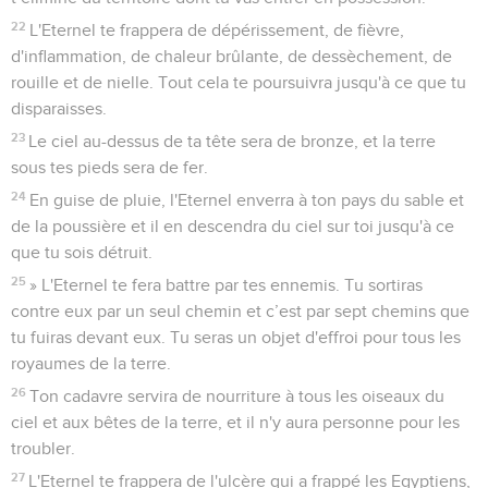
22
L'Eternel te frappera de dépérissement, de fièvre,
d'inflammation, de chaleur brûlante, de dessèchement, de
rouille et de nielle. Tout cela te poursuivra jusqu'à ce que tu
disparaisses.
23
Le ciel au-dessus de ta tête sera de bronze, et la terre
sous tes pieds sera de fer.
24
En guise de pluie, l'Eternel enverra à ton pays du sable et
de la poussière et il en descendra du ciel sur toi jusqu'à ce
que tu sois détruit.
25
» L'Eternel te fera battre par tes ennemis. Tu sortiras
contre eux par un seul chemin et c’est par sept chemins que
tu fuiras devant eux. Tu seras un objet d'effroi pour tous les
royaumes de la terre.
26
Ton cadavre servira de nourriture à tous les oiseaux du
ciel et aux bêtes de la terre, et il n'y aura personne pour les
troubler.
27
L'Eternel te frappera de l'ulcère qui a frappé les Egyptiens,