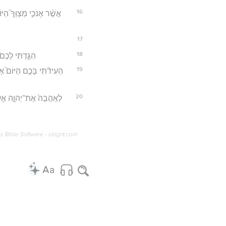
16
אֲשֶׁ֨ר אָנֹכִ֣י מְצַוְּךָ֮ הַיּ
17
18
הִגַּ֤דְתִּי לָכֶם
19
הַעִידֹ֨תִי בָכֶ֣ם הַיּוֹם֮ אֶת־
20
לְאַֽהֲבָה֙ אֶת־יְהוָ֣ה אֱלֹהֶ
os Bible Software - sblgnt.com