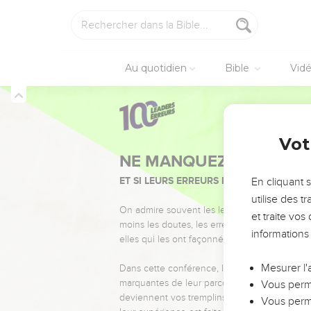
ָּ֤ד וְהַנּוֹרָא֙ הַזֶּ֔ה אֵ֖ת יְהוָ֥ה
אֱלֹהֶֽיךָ׃
ָנ֔וֹת וָחֳלָיִ֥ם רָעִ֖ים וְנֶאֱמָנִֽים׃
ָגֹ֖רְתָּ מִפְּנֵיהֶ֑ם וְדָבְק֖וּ בָּֽךְ׃
Au quotidien
Bible
Vid
֤ם יְהוָה֙ עָלֶ֔יךָ עַ֖ד הִשָּׁמְדָֽךְ׃
שָׁמַ֔עְתָּ בְּק֖וֹל יְהוָ֥ה אֱלֹהֶֽיךָ׃
בִ֥יד אֶתְכֶ֖ם וּלְהַשְׁמִ֣יד אֶתְכֶ֑ם
Deutéronome
2
ר־אַתָּ֥ה בָא־שָׁ֖מָּה לְרִשְׁתָּֽהּ׃
Vot
תָּ אַתָּ֥ה וַאֲבֹתֶ֖יךָ עֵ֥ץ וָאָֽבֶן׃
וְכִלְי֥וֹן עֵינַ֖יִם וְדַֽאֲב֥וֹן נָֽפֶשׁ׃
En cliquant 
utilise des 
ְלָה וְיוֹמָ֔ם וְלֹ֥א תַאֲמִ֖ין בְּחַיֶּֽיךָ׃
et traite vo
ִמַּרְאֵ֥ה עֵינֶ֖יךָ אֲשֶׁ֥ר תִּרְאֶֽה׃
informations
 לְאֹיְבֶ֛יךָ לַעֲבָדִ֥ים וְלִשְׁפָח֖וֹת
וְאֵ֥ין קֹנֶֽה׃
Mesurer l'
Vous perme
DERNIER DISCOU
Vous perme