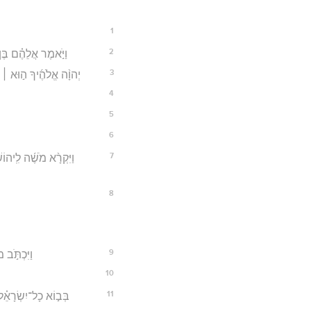
1
2
וַיֹּ֣אמֶר אֲלֵהֶ֗ם בֶּן
3
יְהוָ֨ה אֱלֹהֶ֜יךָ ה֣וּא ׀ עֹ
4
5
6
7
וַיִּקְרָ֨א מֹשֶׁ֜ה לִֽיהוֹ
8
9
וַיִּכְתֹּ֣ב
10
11
בְּב֣וֹא כָל־יִשְׂרָאֵ֗ל