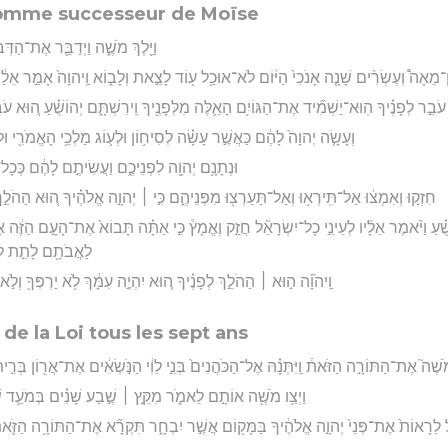
omme successeur de Moïse
וַיֵּ֖לֶךְ מֹשֶׁ֑ה וַיְדַבֵּ֛ר אֶת־הַדּ
־מֵאָה֩ וְעֶשְׂרִ֨ים שָׁנָ֤ה אָנֹכִי֙ הַיּ֔וֹם לֹא־אוּכַ֥ל ע֖וֹד לָצֵ֣את וְלָב֑וֹא וַֽיהוָה֙ אָמַ֣ר אֵלַ֔י 
בֵ֣ר לְפָנֶ֗יךָ הֽוּא־יַשְׁמִ֞יד אֶת־הַגּוֹיִ֥ם הָאֵ֛לֶּה מִלְּפָנֶ֖יךָ וִֽירִשְׁתָּ֑ם יְהוֹשֻׁ֗עַ ה֚וּא עֹבֵ֣ר
וְעָשָׂ֤ה יְהוָה֙ לָהֶ֔ם כַּאֲשֶׁ֣ר עָשָׂ֗ה לְסִיח֥וֹן וּלְע֛וֹג מַלְכֵ֥י הָאֱמֹרִ֖י 
וּנְתָנָ֥ם יְהוָ֖ה לִפְנֵיכֶ֑ם וַעֲשִׂיתֶ֣ם לָהֶ֔ם כְּכָל־ה
חִזְק֣וּ וְאִמְצ֔וּ אַל־תִּֽירְא֥וּ וְאַל־תַּעַרְצ֖וּ מִפְּנֵיהֶ֑ם כִּ֣י ׀ יְהוָ֣ה אֱלֹהֶ֗יךָ ה֚וּא הַהֹלֵ֣ךְ עִמ
שֻׁ֗עַ וַיֹּ֨אמֶר אֵלָ֜יו לְעֵינֵ֣י כָל־יִשְׂרָאֵ֘ל חֲזַ֣ק וֶאֱמָץ֒ כִּ֣י אַתָּ֗ה תָּבוֹא֙ אֶת־הָעָ֣ם הַזֶּ֔ה
לַאֲבֹתָ֖ם לָתֵ֣ת לָהֶ
וַֽיהוָ֞ה ה֣וּא ׀ הַהֹלֵ֣ךְ לְפָנֶ֗יךָ ה֚וּא יִהְיֶ֣ה עִמָּ֔ךְ לֹ֥א יַרְפְּךָ֖ וְלֹ֣א 
de la Loi tous les sept ans
 מֹשֶׁה֮ אֶת־הַתּוֹרָ֣ה הַזֹּאת֒ וַֽיִּתְּנָ֗הּ אֶל־הַכֹּהֲנִים֙ בְּנֵ֣י לֵוִ֔י הַנֹּ֣שְׂאִ֔ים אֶת־אֲר֖וֹן בְּרִ֣ית
וַיְצַ֥ו מֹשֶׁ֖ה אוֹתָ֣ם לֵאמֹ֑ר מִקֵּ֣ץ ׀ שֶׁ֣בַע שָׁנִ֗ים בְּמֹעֵ֛ד שְׁ
 לֵרָאוֹת֙ אֶת־פְּנֵי֙ יְהוָ֣ה אֱלֹהֶ֔יךָ בַּמָּק֖וֹם אֲשֶׁ֣ר יִבְחָ֑ר תִּקְרָ֞א אֶת־הַתּוֹרָ֥ה הַזֹּ֛את נ