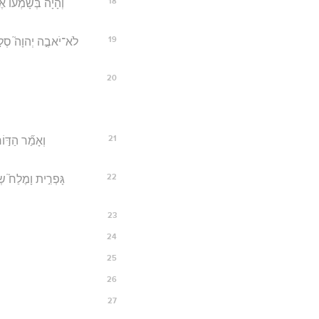
18
וְהָיָ֡ה בְּשָׁמְעוֹ֩ א
19
לֹא־יֹאבֶ֣ה יְהוָה֮ סְלֹ֣חַֽ
20
21
וְאָמַ֞ר הַדּ֣וֹ
22
גָּפְרִ֣ית וָמֶלַח֮ ש
23
24
25
26
27