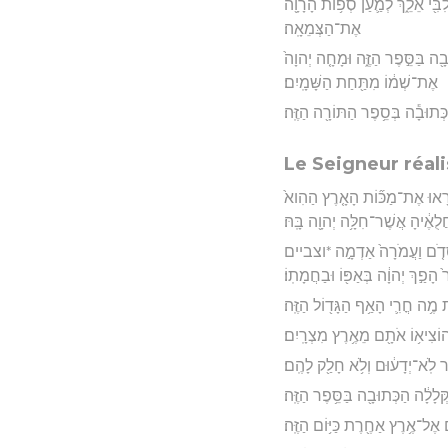
ִבִּ֖י אֵלֵ֑ךְ לְמַ֛עַן סְפ֥וֹת הָרָוָ֖ה
אֶת־הַצְּמֵאָֽה׃
בָ֖ה בַּסֵּ֣פֶר הַזֶּ֑ה וּמָחָ֤ה יְהוָה֙
אֶת־שְׁמ֔וֹ מִתַּ֖חַת הַשָּׁמָֽיִם׃
כְּתוּבָ֕ה בְּסֵ֥פֶר הַתּוֹרָ֖ה הַזֶּֽה׃
Le Seigneur réal
 וְ֠רָאוּ אֶת־מַכּ֞וֹת הָאָ֤רֶץ הַהִוא֙
לֻאֶ֔יהָ אֲשֶׁר־חִלָּ֥ה יְהוָ֖ה בָּֽהּ׃
֞ת סְדֹ֤ם וַעֲמֹרָה֙ אַדְמָ֣ה *וצביים
 הָפַ֣ךְ יְהוָ֔ה בְּאַפּ֖וֹ וּבַחֲמָתֽוֹ׃
 מֶ֥ה חֳרִ֛י הָאַ֥ף הַגָּד֖וֹל הַזֶּֽה׃
הוֹצִיא֥וֹ אֹתָ֖ם מֵאֶ֥רֶץ מִצְרָֽיִם׃
שֶׁ֣ר לֹֽא־יְדָע֔וּם וְלֹ֥א חָלַ֖ק לָהֶֽם׃
לָלָ֔ה הַכְּתוּבָ֖ה בַּסֵּ֥פֶר הַזֶּֽה׃
ם אֶל־אֶ֥רֶץ אַחֶ֖רֶת כַּיּ֥וֹם הַזֶּֽה׃