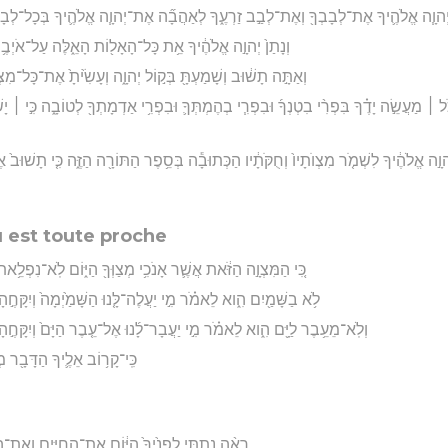
יְהוָ֧ה אֱלֹהֶ֛יךָ אֶת־לְבָבְךָ֖ וְאֶת־לְבַ֣ב זַרְעֶ֑ךָ לְאַהֲבָ֞ה אֶת־יְהוָ֧ה אֱלֹהֶ֛יךָ בְּכָל־לְבָבְךָ֥ 
וְנָתַן֙ יְהוָ֣ה אֱלֹהֶ֔יךָ אֵ֥ת כָּל־הָאָל֖וֹת הָאֵ֑לֶּה עַל־אֹיְבֶ֥יך
וְאַתָּ֣ה תָשׁ֔וּב וְשָׁמַעְתָּ֖ בְּק֣וֹל יְהוָ֑ה וְעָשִׂ֙יתָ֙ אֶת־כָּל־מִצְוֺת
ֹ֣ל ׀ מַעֲשֵׂ֣ה יָדֶ֗ךָ בִּפְרִ֨י בִטְנְךָ֜ וּבִפְרִ֧י בְהֶמְתְּךָ֛ וּבִפְרִ֥י אַדְמָתְךָ֖ לְטוֹבָ֑ה כִּ֣י ׀ יָש
ְהוָ֣ה אֱלֹהֶ֔יךָ לִשְׁמֹ֤ר מִצְוֺתָיו֙ וְחֻקֹּתָ֔יו הַכְּתוּבָ֕ה בְּסֵ֥פֶר הַתּוֹרָ֖ה הַזֶּ֑ה כִּ֤י תָשׁוּב֙ 
u est toute proche
כִּ֚י הַמִּצְוָ֣ה הַזֹּ֔את אֲשֶׁ֛ר אָנֹכִ֥י מְצַוְּךָ֖ הַיּ֑וֹם לֹֽא־נִפְלֵ֥
לֹ֥א בַשָּׁמַ֖יִם הִ֑וא לֵאמֹ֗ר מִ֣י יַעֲלֶה־לָּ֤נוּ הַשָּׁמַ֙יְמָה֙ וְיִקָּחֶ֣הָ לָּ֔
וְלֹֽא־מֵעֵ֥בֶר לַיָּ֖ם הִ֑וא לֵאמֹ֗ר מִ֣י יַעֲבָר־לָ֜נוּ אֶל־עֵ֤בֶר הַיָּם֙ וְיִקָּחֶ֣הָ לָּ֔נ
כִּֽי־קָר֥וֹב אֵלֶ֛יךָ הַדָּבָ֖ר מְא
רְאֵ֨ה נָתַ֤תִּי לְפָנֶ֙יךָ֙ הַיּ֔וֹם אֶת־הַֽחַיִּ֖ים וְאֶת־