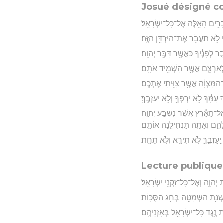
Josué désigné c
ְבָרִ֥ים הָאֵ֖לֶּה אֶל־כָּל־יִשְׂרָאֵֽל׃
לֹ֥א תַעֲבֹ֖ר אֶת־הַיַּרְדֵּ֥ן הַזֶּֽה׃
 לְפָנֶ֔יךָ כַּאֲשֶׁ֖ר דִּבֶּ֥ר יְהוָֽה׃
וּלְאַרְצָ֑ם אֲשֶׁ֥ר הִשְׁמִ֖יד אֹתָֽם׃
ַמִּצְוָ֔ה אֲשֶׁ֥ר צִוִּ֖יתִי אֶתְכֶֽם׃
ָּ֔ךְ לֹ֥א יַרְפְּךָ֖ וְלֹ֥א יַעַזְבֶֽךָּ׃
 אֶל־הָאָ֕רֶץ אֲשֶׁ֨ר נִשְׁבַּ֧ע יְהוָ֛ה
֑ם וְאַתָּ֖ה תַּנְחִילֶ֥נָּה אוֹתָֽם׃
יַֽעַזְבֶ֑ךָּ לֹ֥א תִירָ֖א וְלֹ֥א תֵחָֽת׃
Lecture publique 
 יְהוָ֑ה וְאֶל־כָּל־זִקְנֵ֖י יִשְׂרָאֵֽל׃
נַ֥ת הַשְּׁמִטָּ֖ה בְּחַ֥ג הַסֻּכּֽוֹת׃
ֶ֥גֶד כָּל־יִשְׂרָאֵ֖ל בְּאָזְנֵיהֶֽם׃