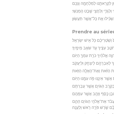
ן לִקְרָאתֵ֛נוּ לַמִּלְחָמָ֖ה וַנַּכֵּֽם׃
ְלַגָּדִ֑י וְלַחֲצִ֖י שֵׁ֥בֶט הַֽמְנַשִּֽׁי׃
כִּ֔ילוּ אֵ֖ת כָּל־אֲשֶׁ֥ר תַּעֲשֽׂוּן׃
Prendre au sérieu
ְשֹׁ֣טְרֵיכֶ֔ם כֹּ֖ל אִ֥ישׁ יִשְׂרָאֵֽל׃
חֹטֵ֣ב עֵצֶ֔יךָ עַ֖ד שֹׁאֵ֥ב מֵימֶֽיךָ׃
ָ֣ה אֱלֹהֶ֔יךָ כֹּרֵ֥ת עִמְּךָ֖ הַיּֽוֹם׃
ָ לְאַבְרָהָ֥ם לְיִצְחָ֖ק וּֽלְיַעֲקֹֽב׃
֣ית הַזֹּ֔את וְאֶת־הָאָלָ֖ה הַזֹּֽאת׃
ֲשֶׁ֥ר אֵינֶ֛נּוּ פֹּ֖ה עִמָּ֥נוּ הַיּֽוֹם׃
ְקֶ֥רֶב הַגּוֹיִ֖ם אֲשֶׁ֥ר עֲבַרְתֶּֽם׃
ֶ֔בֶן כֶּ֥סֶף וְזָהָ֖ב אֲשֶׁ֥ר עִמָּהֶֽם׃
ַעֲבֹ֔ד אֶת־אֱלֹהֵ֖י הַגּוֹיִ֣ם הָהֵ֑ם
ָכֶ֗ם שֹׁ֛רֶשׁ פֹּרֶ֥ה רֹ֖אשׁ וְלַעֲנָֽה׃