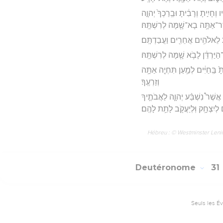
וְחָיִ֣יתָ וְרָבִ֔יתָ וּבֵֽרַכְךָ֙ יְהוָ֣ה
ֶר־אַתָּ֥ה בָא־שָׁ֖מָּה לְרִשְׁתָּֽהּ׃
֛יתָ לֵאלֹהִ֥ים אֲחֵרִ֖ים וַעֲבַדְתָּֽם׃
ַרְדֵּ֔ן לָבֹ֥א שָׁ֖מָּה לְרִשְׁתָּֽהּ׃
 בַּֽחַיִּ֔ים לְמַ֥עַן תִּחְיֶ֖ה אַתָּ֥ה
וְזַרְעֶֽךָ׃
אֲשֶׁר֩ נִשְׁבַּ֨ע יְהוָ֧ה לַאֲבֹתֶ֛יךָ
לְיִצְחָ֥ק וּֽלְיַעֲקֹ֖ב לָתֵ֥ת לָהֶֽם׃
Hébreu : © Westminster Lening
Deutéronome
31
Seuls les É