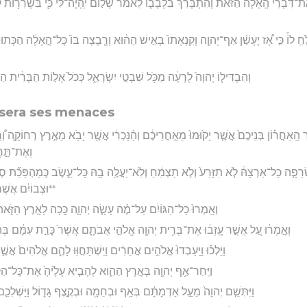
ֶת־דִּבְרֵ֨י הָֽאָלָ֜ה הַזֹּ֗את וְהִתְבָּרֵ֨ךְ בִּלְבָב֤וֹ לֵאמֹר֙ שָׁל֣וֹם יִֽהְיֶה־לִּ֔י כִּ֛י בִּשְׁרִר֥וּת ל
 לוֹ֒ כִּ֣י אָ֠ז יֶעְשַׁ֨ן אַף־יְהוָ֤ה וְקִנְאָתוֹ֙ בָּאִ֣ישׁ הַה֔וּא וְרָ֤בְצָה בּוֹ֙ כָּל־הָ֣אָלָ֔ה הַכְּתוּ
וְהִבְדִּיל֤וֹ יְהוָה֙ לְרָעָ֔ה מִכֹּ֖ל שִׁבְטֵ֣י יִשְׂרָאֵ֑ל כְּכֹל֙ אָל֣וֹת הַבְּרִ֔ית הַ
isera ses menaces
ר הָֽאַחֲר֗וֹן בְּנֵיכֶם֙ אֲשֶׁ֤ר יָק֙וּמוּ֙ מֵאַ֣חֲרֵיכֶ֔ם וְהַ֨נָּכְרִ֔י אֲשֶׁ֥ר יָבֹ֖א מֵאֶ֣רֶץ רְחוֹקָ֑ה
וְאֶת־תַּ֣חֲ
ְׂרֵפָ֣ה כָל־אַרְצָהּ֒ לֹ֤א תִזָּרַע֙ וְלֹ֣א תַצְמִ֔חַ וְלֹֽא־יַעֲלֶ֥ה בָ֖הּ כָּל־עֵ֑שֶׂב כְּֽמַהְפֵּכַ
**וּצְבוֹיִ֔ם אֲשֶׁר֙
וְאָֽמְרוּ֙ כָּל־הַגּוֹיִ֔ם עַל־מֶ֨ה עָשָׂ֧ה יְהוָ֛ה כָּ֖כָה לָאָ֣רֶץ הַזֹּ֑את
וְאָ֣מְר֔וּ עַ֚ל אֲשֶׁ֣ר עָֽזְב֔וּ אֶת־בְּרִ֥ית יְהוָ֖ה אֱלֹהֵ֣י אֲבֹתָ֑ם אֲשֶׁר֙ כָּרַ֣ת עִמָּ֔ם בְּ
וַיֵּלְכ֗וּ וַיַּֽעַבְדוּ֙ אֱלֹהִ֣ים אֲחֵרִ֔ים וַיִּֽשְׁתַּחֲוּ֖וּ לָהֶ֑ם אֱלֹהִים֙ אֲ
וַיִּֽחַר־אַ֥ף יְהוָ֖ה בָּאָ֣רֶץ הַהִ֑וא לְהָבִ֤יא עָלֶ֙יהָ֙ אֶת־כָּל־הַקְּ
וַיִּתְּשֵׁ֤ם יְהוָה֙ מֵעַ֣ל אַדְמָתָ֔ם בְּאַ֥ף וּבְחֵמָ֖ה וּבְקֶ֣צֶף גָּד֑וֹל וַיַּשְׁלִכֵ֛