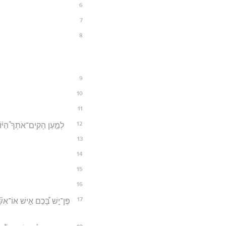
6
7
8
9
10
11
12
לְמַ֣עַן הָקִֽים־אֹתְךָ֩ הַיּ֨וֹ
13
14
15
16
17
פֶּן־יֵ֣שׁ בָּ֠כֶם אִ֣ישׁ אוֹ־אִש