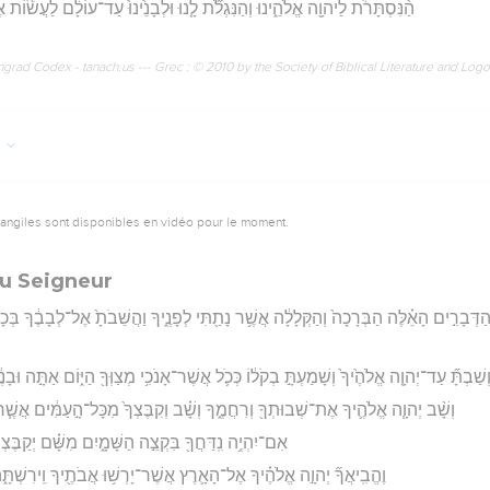
הַ֨נִּסְתָּרֹ֔ת לַיהוָ֖ה אֱלֹהֵ֑ינוּ וְהַנִּגְלֹ֞ת לָ֤ׄנׄוּׄ וּׄלְׄבָׄנֵׄ֙יׄנׄוּׄ֙ עַד־עוֹלָ֔ם לַעֲשׂ֕
rad Codex - tanach.us --- Grec : © 2010 by the Society of Biblical Literature and Log
0
vangiles sont disponibles en vidéo pour le moment.
au Seigneur
ל־הַדְּבָרִ֣ים הָאֵ֗לֶּה הַבְּרָכָה֙ וְהַקְּלָלָ֔ה אֲשֶׁ֥ר נָתַ֖תִּי לְפָנֶ֑יךָ וַהֲשֵׁבֹתָ֙ אֶל־לְבָבֶ֔ךָ בְּכָ
ְשַׁבְתָּ֞ עַד־יְהוָ֤ה אֱלֹהֶ֙יךָ֙ וְשָׁמַעְתָּ֣ בְקֹל֔וֹ כְּכֹ֛ל אֲשֶׁר־אָנֹכִ֥י מְצַוְּךָ֖ הַיּ֑וֹם אַתָּ֣ה וּבָנ
וְשָׁ֨ב יְהוָ֧ה אֱלֹהֶ֛יךָ אֶת־שְׁבוּתְךָ֖ וְרִחֲמֶ֑ךָ וְשָׁ֗ב וְקִבֶּצְךָ֙ מִכָּל־הָ֣עַמִּ֔ים אֲשֶׁ֧ר 
אִם־יִהְיֶ֥ה נִֽדַּחֲךָ֖ בִּקְצֵ֣ה הַשָּׁמָ֑יִם מִשָּׁ֗ם יְקַבֶּצְךָ֙
וֶהֱבִֽיאֲךָ֞ יְהוָ֣ה אֱלֹהֶ֗יךָ אֶל־הָאָ֛רֶץ אֲשֶׁר־יָרְשׁ֥וּ אֲבֹתֶ֖יךָ וִֽירִשְׁתָּ֑הּ