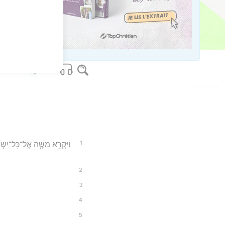
69
אֵלֶּה֩ דִבְרֵ֨י הַבְּרִ֜ית 
os Bible Software - sblgnt.com
1
וַיִּקְרָ֥א מֹשֶׁ֛ה אֶל־כָּל־יִשׂ
2
3
4
5