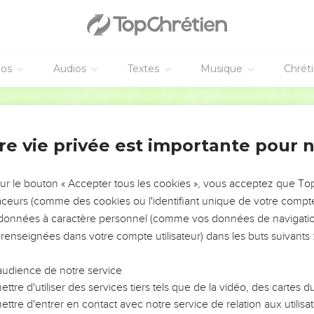
אֶת־כָּל־דִּבְרֵי֙ הַתּוֹרָ֣ה הַזֹּ֔את הַכְּתוּבִ֖ים בַּסֵּ֣פֶר הַזֶּ֑ה לְ֠יִרְאָה אֶת־הַשֵּׁ֞ם הַנִּכְב
וְהִפְלָ֤א יְהוָה֙ אֶת־מַכֹּ֣תְךָ֔ וְאֵ֖ת מַכּ֣וֹת זַרְעֶ֑ךָ מַכּ֤וֹת גְּדֹלוֹת֙ וְנֶ֣אֱמ
וְהֵשִׁ֣יב בְּךָ֗ אֵ֚ת כָּל־מַדְוֵ֣ה מִצְרַ֔יִם אֲשֶׁ֥ר י
éos
Audios
Textes
Musique
Chrét
גַּ֤ם כָּל־חֳלִי֙ וְכָל־מַכָּ֔ה אֲשֶׁר֙ לֹ֣א כָת֔וּב בְּסֵ֖פֶר הַתּוֹרָ֣ה הַזֹּ֑את יַעְלֵ
Hébreu / Grec - Texte original
וְנִשְׁאַרְתֶּם֙ בִּמְתֵ֣י מְעָ֔ט תַּ֚חַת אֲשֶׁ֣ר הֱיִיתֶ֔ם כְּכוֹכְבֵ֥י הַשָּׁמַ֖יִם לָרֹ֑ב כִּי־לֹ֣א 
שׂ יְהוָ֜ה עֲלֵיכֶ֗ם לְהֵיטִ֣יב אֶתְכֶם֮ וּלְהַרְבּ֣וֹת אֶתְכֶם֒ כֵּ֣ן יָשִׂ֤ישׂ יְהוָה֙ עֲלֵיכֶ֔ם לְהַאֲ
8
וְנִסַּחְתֶּם֙ מֵעַ֣ל הָֽאֲדָמָ֔ה אֲשֶׁ
re vie privée est importante pour 
ַמִּ֔ים מִקְצֵ֥ה הָאָ֖רֶץ וְעַד־קְצֵ֣ה הָאָ֑רֶץ וְעָבַ֨דְתָּ שָּׁ֜ם אֱלֹהִ֣ים אֲחֵרִ֗ים אֲשֶׁ֧ר לֹא־יָדַ֛עְ
וּבַגּוֹיִ֤ם הָהֵם֙ לֹ֣א תַרְגִּ֔יעַ וְלֹא־יִהְיֶ֥ה מָנ֖וֹחַ לְכַף־רַגְלֶ֑ךָ וְנָתַן֩ יְהוָ֨ה לְךָ֥ שָׁם֙ לֵ֣ב רַגָּ֔ז 
sur le bouton « Accepter tous les cookies », vous acceptez que T
traceurs (comme des cookies ou l'identifiant unique de votre compte 
וְהָי֣וּ חַיֶּ֔יךָ תְּלֻאִ֥ים לְךָ֖ מִנֶּ֑גֶד וּפָֽחַדְתָּ֙ לַ֣י
s données à caractère personnel (comme vos données de navigatio
אמַר֙ מִֽי־יִתֵּ֣ן עֶ֔רֶב וּבָעֶ֥רֶב תֹּאמַ֖ר מִֽי־יִתֵּ֣ן בֹּ֑קֶר מִפַּ֤חַד לְבָֽבְךָ֙ אֲשֶׁ֣ר תִּפְחָ֔ד וּמ
 renseignées dans votre compte utilisateur) dans les buts suivants 
֮ בָּאֳנִיּוֹת֒ בַּדֶּ֙רֶךְ֙ אֲשֶׁ֣ר אָמַ֣רְתִּֽי לְךָ֔ לֹא־תֹסִ֥יף ע֖וֹד לִרְאֹתָ֑הּ וְהִתְמַכַּרְתֶּ֨ם שָׁ֧ם
audience de notre service
ttre d'utiliser des services tiers tels que de la vidéo, des cartes
RS DE MOÏSE
ttre d'entrer en contact avec notre service de relation aux utilisat