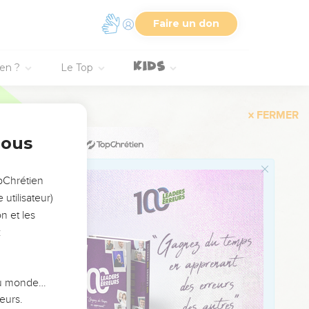
אִם־לֹ֨א תִשְׁמֹ֜ר לַעֲשׂ֗וֹת 
Faire un don
59
60
ien ?
Le Top
61
62
63
וְ֠הָיָה כַּאֲשֶׁר־שָׂ֨
nous
64
וֶהֱפִֽיצְךָ֤ יְהוָה֙ בְּכָל־הָ֣ע
65
opChrétien
utilisateur)
66
n et les
67
בַּבֹּ֤קֶר תֹּ
:
68
וֶֽהֱשִֽׁיבְךָ֨ יְהוָ֥ה ׀ מִצְרַיִם
 du monde…
eurs.