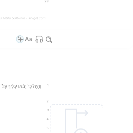
28
os Bible Software - sblgnt.com
1
וְהָיָה֩ כִֽי־יָבֹ֨אוּ עָלֶ֜יךָ כָּ
2
ו
3
4
5