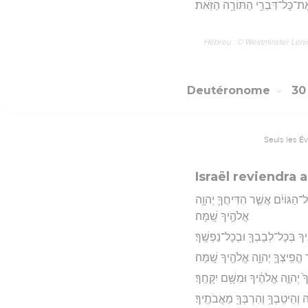
וֹת אֶת־כָּל־דִּבְרֵ֖י הַתּוֹרָ֥ה הַזֹּֽאת׃
Hébreu : © Westminster Lening
Deutéronome
3
Seuls les É
Israël reviendra 
ל־הַגּוֹיִ֔ם אֲשֶׁ֧ר הִדִּיחֲךָ֛ יְהוָ֥ה
אֱלֹהֶ֖יךָ שָֽׁמָּה׃
ֶ֔יךָ בְּכָל־לְבָבְךָ֖ וּבְכָל־נַפְשֶֽׁךָ׃
הֱפִֽיצְךָ֛ יְהוָ֥ה אֱלֹהֶ֖יךָ שָֽׁמָּה׃
 יְהוָ֣ה אֱלֹהֶ֔יךָ וּמִשָּׁ֖ם יִקָּחֶֽךָ׃
 וְהֵיטִֽבְךָ֥ וְהִרְבְּךָ֖ מֵאֲבֹתֶֽיךָ׃