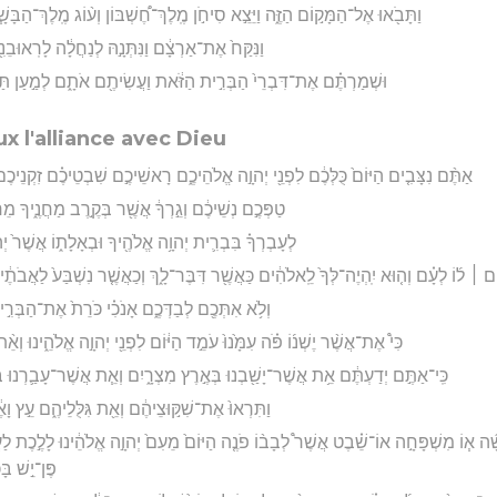
וַתָּבֹ֖אוּ אֶל־הַמָּק֣וֹם הַזֶּ֑ה וַיֵּצֵ֣א סִיחֹ֣ן מֶֽלֶךְ־חֶ֠שְׁבּוֹן וְע֨וֹג מֶֽלֶךְ־הַבָּשָׁ֧
וַנִּקַּח֙ אֶת־אַרְצָ֔ם וַנִּתְּנָ֣הּ לְנַחֲלָ֔ה לָרֽאוּבֵנִ֖י ו
וּשְׁמַרְתֶּ֗ם אֶת־דִּבְרֵי֙ הַבְּרִ֣ית הַזֹּ֔את וַעֲשִׂיתֶ֖ם אֹתָ֑ם לְמַ֣עַן תַּשְׂ
x l'alliance avec Dieu
אַתֶּ֨ם נִצָּבִ֤ים הַיּוֹם֙ כֻּלְּכֶ֔ם לִפְנֵ֖י יְהוָ֣ה אֱלֹהֵיכֶ֑ם רָאשֵׁיכֶ֣ם שִׁבְטֵיכֶ֗ם זִקְנֵיכֶם֙ ו
טַפְּכֶ֣ם נְשֵׁיכֶ֔ם וְגֵ֣רְךָ֔ אֲשֶׁ֖ר בְּקֶ֣רֶב מַחֲנֶ֑יךָ מֵ
לְעָבְרְךָ֗ בִּבְרִ֛ית יְהוָ֥ה אֱלֹהֶ֖יךָ וּבְאָלָת֑וֹ אֲשֶׁר֙ יְהו
ם ׀ ל֜וֹ לְעָ֗ם וְה֤וּא יִֽהְיֶה־לְּךָ֙ לֵֽאלֹהִ֔ים כַּאֲשֶׁ֖ר דִּבֶּר־לָ֑ךְ וְכַאֲשֶׁ֤ר נִשְׁבַּע֙ לַאֲבֹתֶ֔יך
וְלֹ֥א אִתְּכֶ֖ם לְבַדְּכֶ֑ם אָנֹכִ֗י כֹּרֵת֙ אֶת־הַבְּרִ
כִּי֩ אֶת־אֲשֶׁ֨ר יֶשְׁנ֜וֹ פֹּ֗ה עִמָּ֙נוּ֙ עֹמֵ֣ד הַיּ֔וֹם לִפְנֵ֖י יְהוָ֣ה אֱלֹהֵ֑ינוּ וְאֵ֨ת א
כִּֽי־אַתֶּ֣ם יְדַעְתֶּ֔ם אֵ֥ת אֲשֶׁר־יָשַׁ֖בְנוּ בְּאֶ֣רֶץ מִצְרָ֑יִם וְאֵ֧ת אֲשֶׁר־עָבַ֛רְנוּ בּ
וַתִּרְאוּ֙ אֶת־שִׁקּ֣וּצֵיהֶ֔ם וְאֵ֖ת גִּלֻּלֵיהֶ֑ם עֵ֣ץ וָא
ָּׁ֞ה א֧וֹ מִשְׁפָּחָ֣ה אוֹ־שֵׁ֗בֶט אֲשֶׁר֩ לְבָב֨וֹ פֹנֶ֤ה הַיּוֹם֙ מֵעִם֙ יְהוָ֣ה אֱלֹהֵ֔ינוּ לָלֶ֣כֶת ל
פֶּן־יֵ֣שׁ בּ