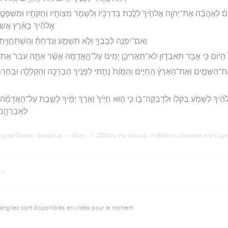
וֹם֒ לְאַהֲבָ֞ה אֶת־יְהוָ֤ה אֱלֹהֶ֙יךָ֙ לָלֶ֣כֶת בִּדְרָכָ֔יו וְלִשְׁמֹ֛ר מִצְוֺתָ֥יו וְחֻקֹּתָ֖יו וּמִשְׁפָּטָ֑יו 
אֱלֹהֶ֔יךָ בָּאָ֕רֶץ אֲשׁ
וְאִם־יִפְנֶ֥ה לְבָבְךָ֖ וְלֹ֣א תִשְׁמָ֑ע וְנִדַּחְתָּ֗ וְהִֽשְׁתַּחֲוִ
֙ הַיּ֔וֹם כִּ֥י אָבֹ֖ד תֹּאבֵד֑וּן לֹא־תַאֲרִיכֻ֤ן יָמִים֙ עַל־הָ֣אֲדָמָ֔ה אֲשֶׁ֨ר אַתָּ֤ה עֹבֵר֙ אֶת־הַיּ
הַשָּׁמַ֣יִם וְאֶת־הָאָרֶץ֒ הַחַיִּ֤ים וְהַמָּ֙וֶת֙ נָתַ֣תִּי לְפָנֶ֔יךָ הַבְּרָכָ֖ה וְהַקְּלָלָ֑ה וּבָֽחַרְתָּ֙
֔יךָ לִשְׁמֹ֥עַ בְּקֹל֖וֹ וּלְדָבְקָה־ב֑וֹ כִּ֣י ה֤וּא חַיֶּ֙יךָ֙ וְאֹ֣רֶךְ יָמֶ֔יךָ לָשֶׁ֣בֶת עַל־הָאֲדָמָ֗ה 
לְאַבְרָהָ֛ם 
rad Codex - tanach.us --- Grec : © 2010 by the Society of Biblical Literature and Log
vangiles sont disponibles en vidéo pour le moment.