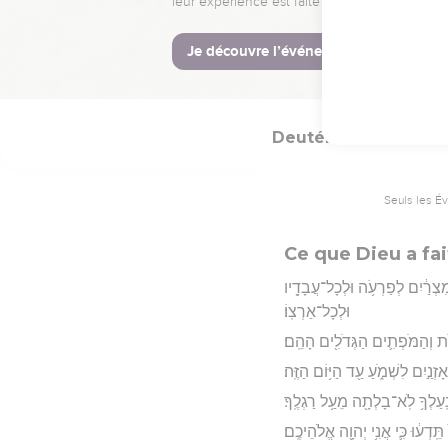
ִ֔ית אֲשֶׁר־כָּרַ֥ת אִתָּ֖ם בְּחֹרֵֽב׃
Hébreu : © Westminster Lening
Deutéronome
2
Seuls les É
Ce que Dieu a fai
ִצְרַ֔יִם לְפַרְעֹ֥ה וּלְכָל־עֲבָדָ֖יו
וּלְכָל־אַרְצֽוֹ׃
֧ת וְהַמֹּפְתִ֛ים הַגְּדֹלִ֖ים הָהֵֽם׃
ְנַ֣יִם לִשְׁמֹ֑עַ עַ֖ד הַיּ֥וֹם הַזֶּֽה׃
עַלְךָ֥ לֹֽא־בָלְתָ֖ה מֵעַ֥ל רַגְלֶֽךָ׃
ֵֽדְע֔וּ כִּ֛י אֲנִ֥י יְהוָ֖ה אֱלֹהֵיכֶֽם׃