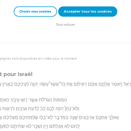
אֲ‍ֽשֶׁר־צִוָּ֧ה יְהוָ֣ה אֶת־מֹשֶׁ֗ה לִכְרֹ֛ת אֶת־בְּנֵ֥י יִשְׂרָאֵ֖ל בְּאֶ֣רֶץ מוֹאָ֑ב מִלְּבַ֣ד הַבְּר
Accepter tous les cookies
Choisir mes cookies
rad Codex - tanach.us --- Grec : © 2010 by the Society of Biblical Literature and Log
Tout refuser
9
vangiles sont disponibles en vidéo pour le moment.
t pour Israël
ְרָאֵ֖ל וַיֹּ֣אמֶר אֲלֵהֶ֑ם אַתֶּ֣ם רְאִיתֶ֗ם אֵ֣ת כָּל־אֲשֶׁר֩ עָשָׂ֨ה יְהוָ֤ה לְעֵֽינֵיכֶם֙ בְּאֶ֣רֶץ מ
הַמַּסּוֹת֙ הַגְּדֹלֹ֔ת אֲשֶׁ֥ר רָא֖וּ עֵינֶ֑יךָ הָאֹתֹ
וְלֹֽא־נָתַן֩ יְהוָ֨ה לָכֶ֥ם לֵב֙ לָדַ֔עַת וְעֵינַ֥יִם לִרְא֖וֹת וְאָז
וָאוֹלֵ֥ךְ אֶתְכֶ֛ם אַרְבָּעִ֥ים שָׁנָ֖ה בַּמִּדְבָּ֑ר לֹֽא־בָל֤וּ שַׂלְמֹֽתֵיכֶם֙ מֵעֲלֵיכֶ֔ם וְנַֽ
לֶ֚חֶם לֹ֣א אֲכַלְתֶּ֔ם וְיַ֥יִן וְשֵׁכָ֖ר לֹ֣א שְׁתִיתֶ֑ם לְמַ֙עַן֙ תּ