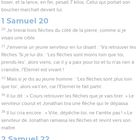
tisser, et la lance, en fer, pesait 7 kilos. Celui qui portait son
bouclier marchait devant lui.
1 Samuel 20
20
Je tirerai trois flèches du côté de la pierre, comme si je
visais une cible.
21
J'enverrai un jeune serviteur en lui disant : ‘Va retrouver les
flèches.’Si je lui dis : ‘Les flèches sont moins loin que toi,
prends-les’, alors viens, car il y a paix pour toi et tu n'as rien à
craindre, l'Eternel est vivant !
22
Mais si je dis au jeune homme : ‘Les flèches sont plus loin
que toi’, alors va-t’en, car l'Eternel te fait partir.
36
Il lui dit : « Cours retrouver les flèches que je vais tirer. » Le
serviteur courut et Jonathan tira une flèche qui le dépassa.
38
Il lui cria encore : « Vite, dépêche-toi, ne t'arrête pas ! » Le
serviteur de Jonathan ramassa les flèches et revint vers son
maître.
2 Samuel 22