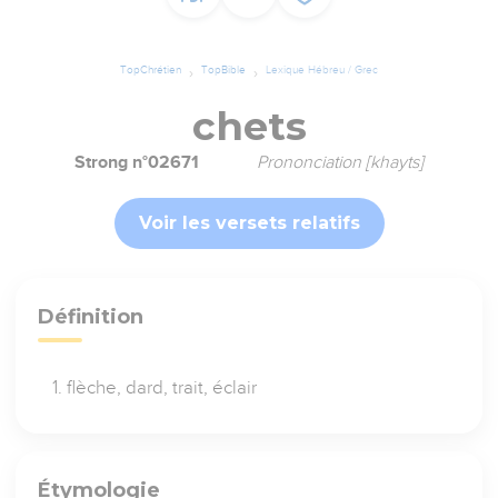
TopChrétien
TopBible
Lexique Hébreu / Grec
chets
Strong n°02671
Prononciation [khayts]
Voir les versets relatifs
Définition
flèche, dard, trait, éclair
Étymologie