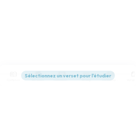
Contenus
Versions
Commentaires
Strong
Dictionnaire
Paramètres de lecture
Afficher les numéros de versets
Mode dyslexique