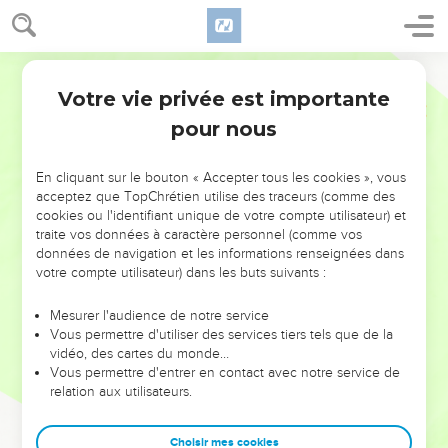
Votre vie privée est importante
pour nous
NE MANQUEZ PAS L’ÉVÉNEMENT
En cliquant sur le bouton « Accepter tous les cookies », vous
DE L’ANNÉE !
acceptez que TopChrétien utilise des traceurs (comme des
cookies ou l'identifiant unique de votre compte utilisateur) et
ET SI LEURS ERREURS POUVAIENT VOUS ÉVITER LES
traite vos données à caractère personnel (comme vos
VOTRES ?
données de navigation et les informations renseignées dans
votre compte utilisateur) dans les buts suivants :
On admire souvent les leaders pour leurs réussites, leur impact,
leur foi ou leur vision. Mais on voit moins les doutes, les erreurs
Mesurer l'audience de notre service
Vous permettre d'utiliser des services tiers tels que de la
et les saisons difficiles qu'ils ont traversés, alors même que ce
vidéo, des cartes du monde…
sont elles qui les ont façonnés.
Vous permettre d'entrer en contact avec notre service de
relation aux utilisateurs.
Dans cette conférence, leaders, entrepreneurs, et responsables
reviennent sur les erreurs marquantes de leur parcours et les
clés pour avancer avec plus de sagesse afin que leurs erreurs
Choisir mes cookies