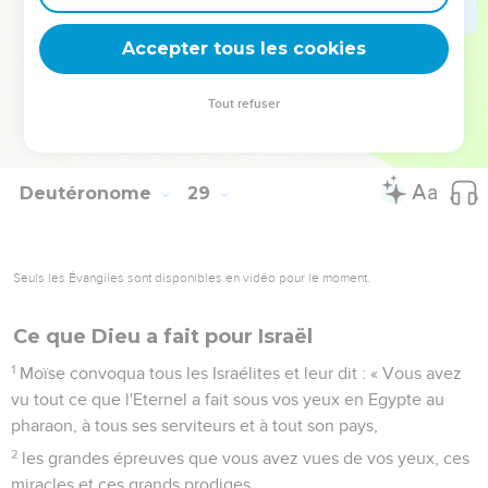
et servantes, et il n'y aura personne pour vous acheter. »
Accepter tous les cookies
DERNIER DISCOURS DE MOÏSE
69
Voici les paroles de l'alliance que l'Eternel ordonna à
Tout refuser
Moïse de conclure avec les Israélites dans le pays de Moab,
en plus de l'alliance qu'il avait conclue avec eux à Horeb.
Deutéronome
29
Seuls les Évangiles sont disponibles en vidéo pour le moment.
Ce que Dieu a fait pour Israël
1
Moïse convoqua tous les Israélites et leur dit : « Vous avez
vu tout ce que l'Eternel a fait sous vos yeux en Egypte au
pharaon, à tous ses serviteurs et à tout son pays,
2
les grandes épreuves que vous avez vues de vos yeux, ces
miracles et ces grands prodiges.