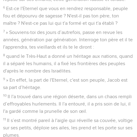
6
Est-ce l'Eternel que vous en rendrez responsable, peuple
fou et dépourvu de sagesse ? N'est-il pas ton père, ton
maître ? N'est-ce pas lui qui t'a formé et qui t'a établi ?
7
» Souviens-toi des jours d’autrefois, passe en revue les
années, génération par génération. Interroge ton père et il te
l'apprendra, tes vieillards et ils te le diront :
8
quand le Très-Haut a donné un héritage aux nations, quand
il a séparé les humains, il a fixé les frontières des peuples
d'après le nombre des Israélites.
9
» En effet, la part de l'Eternel, c'est son peuple, Jacob est
sa part d’héritage.
10
Il l'a trouvé dans une région déserte, dans un chaos rempli
d’effroyables hurlements. Il l'a entouré, il a pris soin de lui, il
l'a gardé comme la prunelle de son œil.
11
Il s’est montré pareil à l'aigle qui réveille sa couvée, voltige
sur ses petits, déploie ses ailes, les prend et les porte sur ses
plumes.