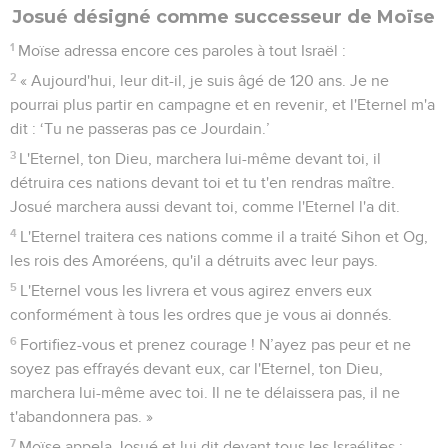
Josué désigné comme successeur de Moïse
1
Moïse adressa encore ces paroles à tout Israël :
2
« Aujourd'hui, leur dit-il, je suis âgé de 120 ans. Je ne
pourrai plus partir en campagne et en revenir, et l'Eternel m'a
dit : ‘Tu ne passeras pas ce Jourdain.’
3
L'Eternel, ton Dieu, marchera lui-même devant toi, il
détruira ces nations devant toi et tu t'en rendras maître.
Josué marchera aussi devant toi, comme l'Eternel l'a dit.
4
L'Eternel traitera ces nations comme il a traité Sihon et Og,
les rois des Amoréens, qu'il a détruits avec leur pays.
5
L'Eternel vous les livrera et vous agirez envers eux
conformément à tous les ordres que je vous ai donnés.
6
Fortifiez-vous et prenez courage ! N’ayez pas peur et ne
soyez pas effrayés devant eux, car l'Eternel, ton Dieu,
marchera lui-même avec toi. Il ne te délaissera pas, il ne
t'abandonnera pas. »
7
Moïse appela Josué et lui dit devant tous les Israélites :