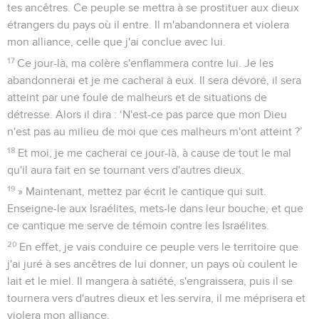
tes ancêtres. Ce peuple se mettra à se prostituer aux dieux
étrangers du pays où il entre. Il m'abandonnera et violera
mon alliance, celle que j'ai conclue avec lui.
17
Ce jour-là, ma colère s'enflammera contre lui. Je les
abandonnerai et je me cacherai à eux. Il sera dévoré, il sera
atteint par une foule de malheurs et de situations de
détresse. Alors il dira : ‘N'est-ce pas parce que mon Dieu
n'est pas au milieu de moi que ces malheurs m'ont atteint ?’
18
Et moi, je me cacherai ce jour-là, à cause de tout le mal
qu'il aura fait en se tournant vers d'autres dieux.
19
» Maintenant, mettez par écrit le cantique qui suit.
Enseigne-le aux Israélites, mets-le dans leur bouche, et que
ce cantique me serve de témoin contre les Israélites.
20
En effet, je vais conduire ce peuple vers le territoire que
j'ai juré à ses ancêtres de lui donner, un pays où coulent le
lait et le miel. Il mangera à satiété, s'engraissera, puis il se
tournera vers d'autres dieux et les servira, il me méprisera et
violera mon alliance.