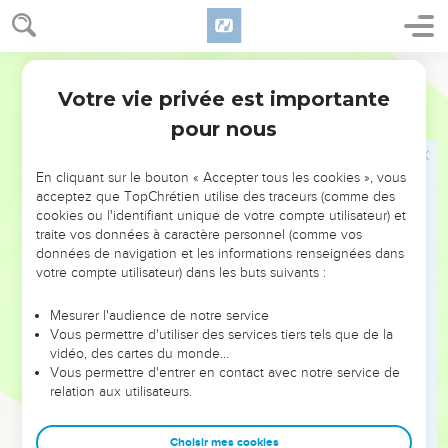
extrémité de la terre à l'autre, et là, tu serviras d'autres dieux
que ni toi ni tes ancêtres n’avez connus, du bois et de la
Segond 21
pierre.
65
Votre vie privée est importante
Parmi ces nations, tu ne seras pas tranquille et tu n'auras
Deutéronome
28
pas un lieu de repos pour la plante de tes pieds. L'Eternel te
pour nous
donnera un cœur inquiet, des yeux affaiblis, une âme
découragée.
En cliquant sur le bouton « Accepter tous les cookies », vous
66
acceptez que TopChrétien utilise des traceurs (comme des
Ta vie sera comme suspendue à un fil devant toi, tu
cookies ou l'identifiant unique de votre compte utilisateur) et
trembleras la nuit et le jour, tu n’auras pas confiance dans
traite vos données à caractère personnel (comme vos
l’existence.
données de navigation et les informations renseignées dans
votre compte utilisateur) dans les buts suivants :
67
A cause de la frayeur qui remplira ton cœur et du
spectacle que tes yeux verront, tu diras le matin : ‘Si
Mesurer l'audience de notre service
seulement c’était le soir !’et tu diras le soir : ‘Si seulement
Vous permettre d'utiliser des services tiers tels que de la
c’était le matin !’
vidéo, des cartes du monde…
Vous permettre d'entrer en contact avec notre service de
68
L'Eternel te ramènera par bateaux en Egypte, par le
relation aux utilisateurs.
chemin dont je t'avais dit : ‘Tu ne le reverras plus !’Là, vous
vous vendrez vous-mêmes à vos ennemis comme esclaves
Choisir mes cookies