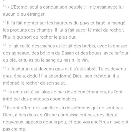
12
» L'Eternel seul a conduit son peuple : il n'y avait avec lui
aucun dieu étranger.
13
Il l'a fait monter sur les hauteurs du pays et Israël a mangé
les produits des champs. Il lui a fait sucer le miel du rocher,
l'huile qui sort du rocher le plus dur,
14
le lait caillé des vaches et le lait des brebis, avec la graisse
des agneaux, des béliers du Basan et des boucs, avec la fleur
du blé, et tu as bu le sang du raisin, le vin.
15
» Jeshurun est devenu gras et il s’est cabré. Tu es devenu
gras, épais, dodu ! Il a abandonné Dieu, son créateur, il a
méprisé le rocher de son salut.
16
Ils ont excité sa jalousie par des dieux étrangers, ils l'ont
irrité par des pratiques abominables ;
17
ils ont offert des sacrifices à des démons qui ne sont pas
Dieu, à des dieux qu'ils ne connaissaient pas, des dieux
nouveaux, apparus depuis peu, et que vos ancêtres n'avaient
pas craints.