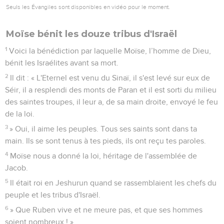
Seuls les Évangiles sont disponibles en vidéo pour le moment.
Moïse bénit les douze tribus d'Israël
1
Voici la bénédiction par laquelle Moïse, l’homme de Dieu,
bénit les Israélites avant sa mort.
2
Il dit : « L'Eternel est venu du Sinaï, il s'est levé sur eux de
Séir, il a resplendi des monts de Paran et il est sorti du milieu
des saintes troupes, il leur a, de sa main droite, envoyé le feu
de la loi.
3
» Oui, il aime les peuples. Tous ses saints sont dans ta
main. Ils se sont tenus à tes pieds, ils ont reçu tes paroles.
4
Moïse nous a donné la loi, héritage de l'assemblée de
Jacob.
5
Il était roi en Jeshurun quand se rassemblaient les chefs du
peuple et les tribus d'Israël.
6
» Que Ruben vive et ne meure pas, et que ses hommes
soient nombreux ! »