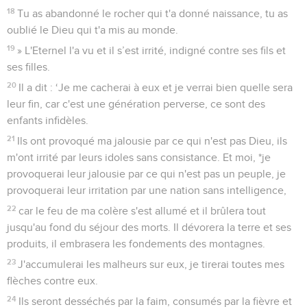
18
Tu as abandonné le rocher qui t'a donné naissance, tu as
oublié le Dieu qui t'a mis au monde.
19
» L'Eternel l'a vu et il s’est irrité, indigné contre ses fils et
ses filles.
20
Il a dit : ‘Je me cacherai à eux et je verrai bien quelle sera
leur fin, car c'est une génération perverse, ce sont des
enfants infidèles.
21
Ils ont provoqué ma jalousie par ce qui n'est pas Dieu, ils
m'ont irrité par leurs idoles sans consistance. Et moi, *je
provoquerai leur jalousie par ce qui n'est pas un peuple, je
provoquerai leur irritation par une nation sans intelligence,
22
car le feu de ma colère s'est allumé et il brûlera tout
jusqu'au fond du séjour des morts. Il dévorera la terre et ses
produits, il embrasera les fondements des montagnes.
23
J'accumulerai les malheurs sur eux, je tirerai toutes mes
flèches contre eux.
24
Ils seront desséchés par la faim, consumés par la fièvre et