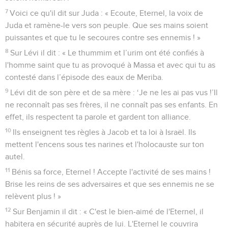
7
Voici ce qu'il dit sur Juda : « Ecoute, Eternel, la voix de
Juda et ramène-le vers son peuple. Que ses mains soient
puissantes et que tu le secoures contre ses ennemis ! »
8
Sur Lévi il dit : « Le thummim et l’urim ont été confiés à
l'homme saint que tu as provoqué à Massa et avec qui tu as
contesté dans l’épisode des eaux de Meriba.
9
Lévi dit de son père et de sa mère : ‘Je ne les ai pas vus !’Il
ne reconnaît pas ses frères, il ne connaît pas ses enfants. En
effet, ils respectent ta parole et gardent ton alliance.
10
Ils enseignent tes règles à Jacob et ta loi à Israël. Ils
mettent l'encens sous tes narines et l'holocauste sur ton
autel.
11
Bénis sa force, Eternel ! Accepte l'activité de ses mains !
Brise les reins de ses adversaires et que ses ennemis ne se
relèvent plus ! »
12
Sur Benjamin il dit : « C'est le bien-aimé de l'Eternel, il
habitera en sécurité auprès de lui. L'Eternel le couvrira