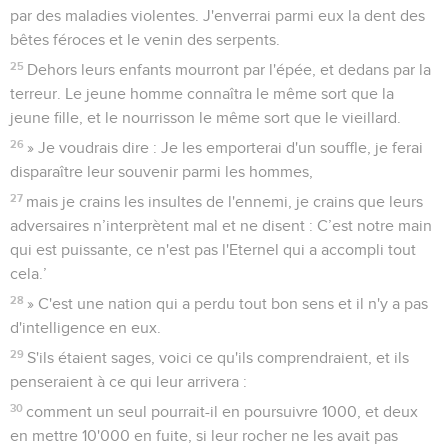
par des maladies violentes. J'enverrai parmi eux la dent des
bêtes féroces et le venin des serpents.
25
Dehors leurs enfants mourront par l'épée, et dedans par la
terreur. Le jeune homme connaîtra le même sort que la
jeune fille, et le nourrisson le même sort que le vieillard.
26
» Je voudrais dire : Je les emporterai d'un souffle, je ferai
disparaître leur souvenir parmi les hommes,
27
mais je crains les insultes de l'ennemi, je crains que leurs
adversaires n’interprètent mal et ne disent : C’est notre main
qui est puissante, ce n'est pas l'Eternel qui a accompli tout
cela.’
28
» C'est une nation qui a perdu tout bon sens et il n'y a pas
d'intelligence en eux.
29
S'ils étaient sages, voici ce qu'ils comprendraient, et ils
penseraient à ce qui leur arrivera :
30
comment un seul pourrait-il en poursuivre 1000, et deux
en mettre 10'000 en fuite, si leur rocher ne les avait pas