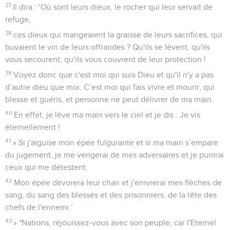
37
Il dira : ‘Où sont leurs dieux, le rocher qui leur servait de
refuge,
38
ces dieux qui mangeaient la graisse de leurs sacrifices, qui
buvaient le vin de leurs offrandes ? Qu'ils se lèvent, qu'ils
vous secourent, qu'ils vous couvrent de leur protection !
39
Voyez donc que c'est moi qui suis Dieu et qu'il n'y a pas
d’autre dieu que moi. C’est moi qui fais vivre et mourir, qui
blesse et guéris, et personne ne peut délivrer de ma main.
40
En effet, je lève ma main vers le ciel et je dis : Je vis
éternellement !
41
» Si j'aiguise mon épée fulgurante et si ma main s’empare
du jugement, je me vengerai de mes adversaires et je punirai
ceux qui me détestent.
42
Mon épée dévorera leur chair et j'enivrerai mes flèches de
sang, du sang des blessés et des prisonniers, de la tête des
chefs de l'ennemi.’
43
» *Nations, réjouissez-vous avec son peuple, car l'Eternel