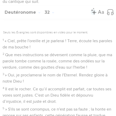
du cantique qui suit.
Deutéronome
32
Seuls les Évangiles sont disponibles en vidéo pour le moment.
1
« Ciel, prête l'oreille et je parlerai ! Terre, écoute les paroles
de ma bouche !
2
Que mes instructions se déversent comme la pluie, que ma
parole tombe comme la rosée, comme des ondées sur la
verdure, comme des gouttes d'eau sur l'herbe !
3
» Oui, je proclamerai le nom de l'Eternel. Rendez gloire à
notre Dieu !
4
Il est le rocher. Ce qu’il accomplit est parfait, car toutes ses
voies sont justes. C'est un Dieu fidèle et dépourvu
d’injustice, il est juste et droit.
5
» S'ils se sont corrompus, ce n'est pas sa faute ; la honte en
repose sur ses enfants, cette génération fausse et tordue.