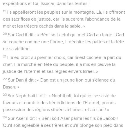
expéditions et toi, Issacar, dans tes tentes !
19
Ils appelleront les peuples sur la montagne. Là, ils offriront
des sacrifices de justice, car ils suceront l'abondance de la
mer et les trésors cachés dans le sable. »
20
Sur Gad il dit : « Béni soit celui qui met Gad au large ! Gad
se couche comme une lionne, il déchire les pattes et la tête
de sa victime.
21
Il a eu droit au premier choix, car là est cachée la part du
chef. Il a marché en tête du peuple, il a mis en œuvre la
justice de l'Eternel et ses règles envers Israël. »
22
Sur Dan il dit : « Dan est un jeune lion qui s'élance du
Basan. »
23
Sur Nephthali il dit : « Nephthali, toi qui es rassasié de
faveurs et comblé des bénédictions de l'Eternel, prends
possession des régions situées à l’ouest et au sud ! »
24
Sur Aser il dit : « Béni soit Aser parmi les fils de Jacob !
Qu'il soit agréable à ses frères et qu'il plonge son pied dans