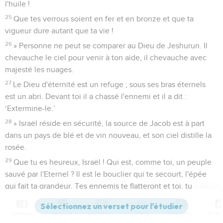
l'huile !
25
Que tes verrous soient en fer et en bronze et que ta
vigueur dure autant que ta vie !
26
» Personne ne peut se comparer au Dieu de Jeshurun. Il
chevauche le ciel pour venir à ton aide, il chevauche avec
majesté les nuages.
27
Le Dieu d'éternité est un refuge ; sous ses bras éternels
est un abri. Devant toi il a chassé l'ennemi et il a dit :
‘Extermine-le.’
28
» Israël réside en sécurité, la source de Jacob est à part
dans un pays de blé et de vin nouveau, et son ciel distille la
rosée.
29
Que tu es heureux, Israël ! Qui est, comme toi, un peuple
sauvé par l'Eternel ? Il est le bouclier qui te secourt, l'épée
qui fait ta grandeur. Tes ennemis te flatteront et toi, tu
piétineras leurs hauteurs. »
Contenus
Versions
Commentaires
Strong
Dictionnaire
Deutéronome
34