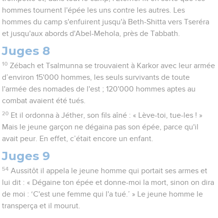
hommes tournent l'épée les uns contre les autres. Les
hommes du camp s'enfuirent jusqu'à Beth-Shitta vers Tseréra
et jusqu'aux abords d'Abel-Mehola, près de Tabbath.
Juges 8
10
Zébach et Tsalmunna se trouvaient à Karkor avec leur armée
d’environ 15'000 hommes, les seuls survivants de toute
l'armée des nomades de l'est ; 120'000 hommes aptes au
combat avaient été tués.
20
Et il ordonna à Jéther, son fils aîné : « Lève-toi, tue-les ! »
Mais le jeune garçon ne dégaina pas son épée, parce qu'il
avait peur. En effet, c’était encore un enfant.
Juges 9
54
Aussitôt il appela le jeune homme qui portait ses armes et
lui dit : « Dégaine ton épée et donne-moi la mort, sinon on dira
de moi : ‘C'est une femme qui l'a tué.’ » Le jeune homme le
transperça et il mourut.