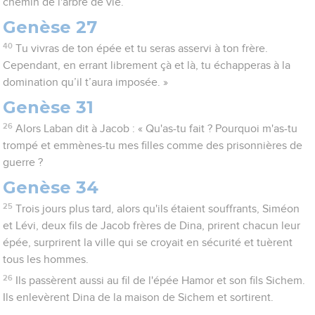
chemin de l'arbre de vie.
Genèse 27
40
Tu vivras de ton épée et tu seras asservi à ton frère.
Cependant, en errant librement çà et là, tu échapperas à la
domination qu’il t’aura imposée. »
Genèse 31
26
Alors Laban dit à Jacob : « Qu'as-tu fait ? Pourquoi m'as-tu
trompé et emmènes-tu mes filles comme des prisonnières de
guerre ?
Genèse 34
25
Trois jours plus tard, alors qu'ils étaient souffrants, Siméon
et Lévi, deux fils de Jacob frères de Dina, prirent chacun leur
épée, surprirent la ville qui se croyait en sécurité et tuèrent
tous les hommes.
26
Ils passèrent aussi au fil de l'épée Hamor et son fils Sichem.
Ils enlevèrent Dina de la maison de Sichem et sortirent.