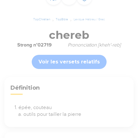
TopChrétien
TopBible
Lexique Hébreu / Grec
chereb
Strong n°02719
Prononciation [kheh'-reb]
Voir les versets relatifs
Définition
épée, couteau
outils pour tailler la pierre