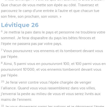
Que chacun de vous mette son épée au côté. Traversez et
parcourez le camp d'une entrée à l'autre et que chacun tue
son frère, son prochain, son voisin. »
Lévitique 26
6
Je mettrai la paix dans le pays et personne ne troublera votre
sommeil. Je ferai disparaître du pays les bêtes féroces et
l'épée ne passera pas par votre pays.
7
Vous poursuivrez vos ennemis et ils tomberont devant vous
par l'épée.
8
Ainsi, 5 parmi vous en poursuivront 100, et 100 parmi vous en
poursuivront 10'000, et vos ennemis tomberont devant vous
par l'épée.
25
Je ferai venir contre vous l'épée chargée de venger
l’alliance. Quand vous vous rassemblerez dans vos villes,
j'enverrai la peste au milieu de vous et vous serez livrés aux
mains de l'ennemi.
33
Je vous disperserai parmi les nations et je dégainerai l'épée