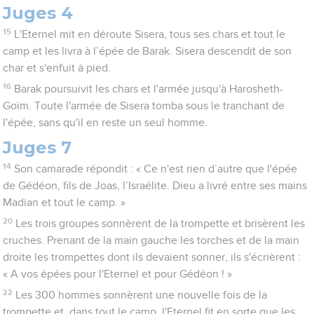
Juges 4
15
L'Eternel mit en déroute Sisera, tous ses chars et tout le
camp et les livra à l’épée de Barak. Sisera descendit de son
char et s'enfuit à pied.
16
Barak poursuivit les chars et l'armée jusqu'à Harosheth-
Goïm. Toute l'armée de Sisera tomba sous le tranchant de
l'épée, sans qu'il en reste un seul homme.
Juges 7
14
Son camarade répondit : « Ce n'est rien d’autre que l'épée
de Gédéon, fils de Joas, l’Israélite. Dieu a livré entre ses mains
Madian et tout le camp. »
20
Les trois groupes sonnèrent de la trompette et brisèrent les
cruches. Prenant de la main gauche les torches et de la main
droite les trompettes dont ils devaient sonner, ils s'écrièrent :
« A vos épées pour l'Eternel et pour Gédéon ! »
22
Les 300 hommes sonnèrent une nouvelle fois de la
trompette et, dans tout le camp, l'Eternel fit en sorte que les