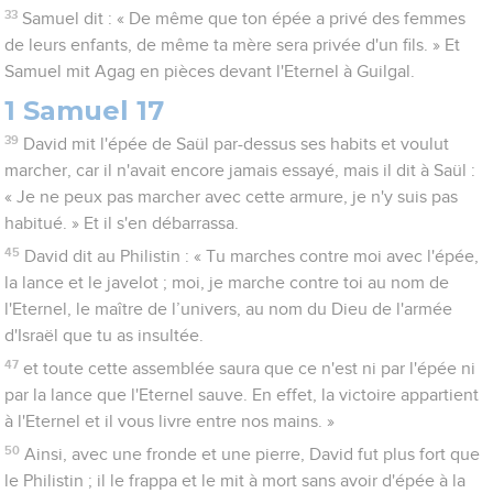
33
Samuel dit : « De même que ton épée a privé des femmes
de leurs enfants, de même ta mère sera privée d'un fils. » Et
Samuel mit Agag en pièces devant l'Eternel à Guilgal.
1 Samuel 17
39
David mit l'épée de Saül par-dessus ses habits et voulut
marcher, car il n'avait encore jamais essayé, mais il dit à Saül :
« Je ne peux pas marcher avec cette armure, je n'y suis pas
habitué. » Et il s'en débarrassa.
45
David dit au Philistin : « Tu marches contre moi avec l'épée,
la lance et le javelot ; moi, je marche contre toi au nom de
l'Eternel, le maître de l’univers, au nom du Dieu de l'armée
d'Israël que tu as insultée.
47
et toute cette assemblée saura que ce n'est ni par l'épée ni
par la lance que l'Eternel sauve. En effet, la victoire appartient
à l'Eternel et il vous livre entre nos mains. »
50
Ainsi, avec une fronde et une pierre, David fut plus fort que
le Philistin ; il le frappa et le mit à mort sans avoir d'épée à la