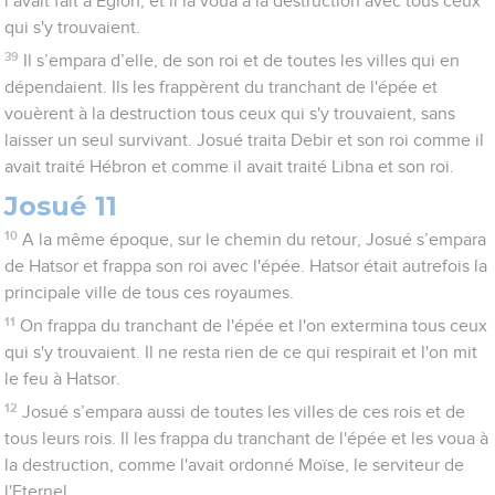
l’avait fait à Eglon, et il la voua à la destruction avec tous ceux
qui s'y trouvaient.
39
Il s’empara d’elle, de son roi et de toutes les villes qui en
dépendaient. Ils les frappèrent du tranchant de l'épée et
vouèrent à la destruction tous ceux qui s'y trouvaient, sans
laisser un seul survivant. Josué traita Debir et son roi comme il
avait traité Hébron et comme il avait traité Libna et son roi.
Josué 11
10
A la même époque, sur le chemin du retour, Josué s’empara
de Hatsor et frappa son roi avec l'épée. Hatsor était autrefois la
principale ville de tous ces royaumes.
11
On frappa du tranchant de l'épée et l'on extermina tous ceux
qui s'y trouvaient. Il ne resta rien de ce qui respirait et l'on mit
le feu à Hatsor.
12
Josué s’empara aussi de toutes les villes de ces rois et de
tous leurs rois. Il les frappa du tranchant de l'épée et les voua à
la destruction, comme l'avait ordonné Moïse, le serviteur de
l'Eternel.