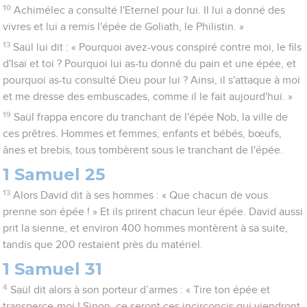
10
Achimélec a consulté l'Eternel pour lui. Il lui a donné des
vivres et lui a remis l'épée de Goliath, le Philistin. »
13
Saül lui dit : « Pourquoi avez-vous conspiré contre moi, le fils
d'Isaï et toi ? Pourquoi lui as-tu donné du pain et une épée, et
pourquoi as-tu consulté Dieu pour lui ? Ainsi, il s'attaque à moi
et me dresse des embuscades, comme il le fait aujourd'hui. »
19
Saül frappa encore du tranchant de l'épée Nob, la ville de
ces prêtres. Hommes et femmes, enfants et bébés, bœufs,
ânes et brebis, tous tombèrent sous le tranchant de l'épée.
1 Samuel 25
13
Alors David dit à ses hommes : « Que chacun de vous
prenne son épée ! » Et ils prirent chacun leur épée. David aussi
prit la sienne, et environ 400 hommes montèrent à sa suite,
tandis que 200 restaient près du matériel.
1 Samuel 31
4
Saül dit alors à son porteur d’armes : « Tire ton épée et
transperce-moi ! Sinon, ce seront ces incirconcis qui viendront