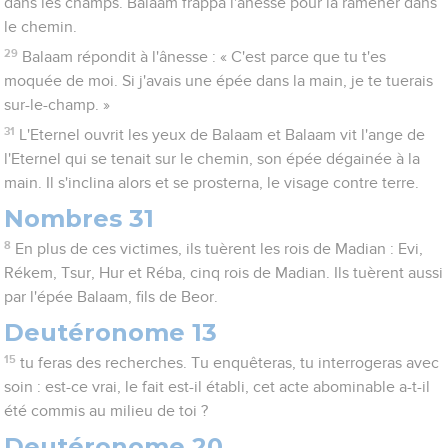
dans les champs. Balaam frappa l'ânesse pour la ramener dans
le chemin.
29
Balaam répondit à l'ânesse : « C'est parce que tu t'es
moquée de moi. Si j'avais une épée dans la main, je te tuerais
sur-le-champ. »
31
L'Eternel ouvrit les yeux de Balaam et Balaam vit l'ange de
l'Eternel qui se tenait sur le chemin, son épée dégainée à la
main. Il s'inclina alors et se prosterna, le visage contre terre.
Nombres 31
8
En plus de ces victimes, ils tuèrent les rois de Madian : Evi,
Rékem, Tsur, Hur et Réba, cinq rois de Madian. Ils tuèrent aussi
par l'épée Balaam, fils de Beor.
Deutéronome 13
15
tu feras des recherches. Tu enquêteras, tu interrogeras avec
soin : est-ce vrai, le fait est-il établi, cet acte abominable a-t-il
été commis au milieu de toi ?
Deutéronome 20