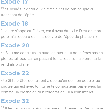
Exode 17
13
et Josué fut victorieux d’Amalek et de son peuple au
tranchant de l'épée.
Exode 18
4
l'autre s’appelait Eliézer, car il avait dit : « Le Dieu de mon
père m'a secouru et il m'a délivré de l'épée du pharaon. »
Exode 20
25
Si tu me construis un autel de pierre, tu ne le feras pas en
pierres taillées, car en passant ton ciseau sur la pierre, tu la
rendrais profane.
Exode 22
24
» Si tu prêtes de l'argent à quelqu'un de mon peuple, au
pauvre qui est avec toi, tu ne te comporteras pas envers lui
comme un créancier, tu n'exigeras de lui aucun intérêt.
Exode 32
27
Il leur annonça : « Voici ce que dit l'Eternel, le Dieu d'Israël :