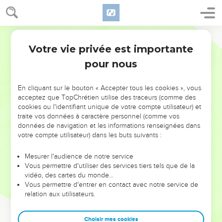
Votre vie privée est importante
pour nous
NE MANQUEZ PAS L’ÉVÉNEMENT
En cliquant sur le bouton « Accepter tous les cookies », vous
DE L’ANNÉE !
acceptez que TopChrétien utilise des traceurs (comme des
cookies ou l'identifiant unique de votre compte utilisateur) et
ET SI LEURS ERREURS POUVAIENT VOUS ÉVITER LES
traite vos données à caractère personnel (comme vos
VOTRES ?
données de navigation et les informations renseignées dans
votre compte utilisateur) dans les buts suivants :
On admire souvent les leaders pour leurs réussites, leur impact,
leur foi ou leur vision. Mais on voit moins les doutes, les erreurs
Mesurer l'audience de notre service
Vous permettre d'utiliser des services tiers tels que de la
et les saisons difficiles qu'ils ont traversés, alors même que ce
vidéo, des cartes du monde…
sont elles qui les ont façonnés.
Vous permettre d'entrer en contact avec notre service de
relation aux utilisateurs.
Dans cette conférence, leaders, entrepreneurs, et responsables
reviennent sur les erreurs marquantes de leur parcours et les
clés pour avancer avec plus de sagesse afin que leurs erreurs
Choisir mes cookies