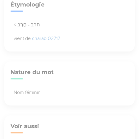
Étymologie
< חרב - חֶרֶב
vient de
charab 02717
Nature du mot
Nom féminin
Voir aussi