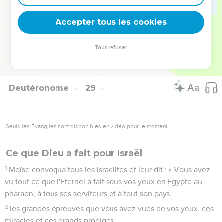
et servantes, et il n'y aura personne pour vous acheter. »
Accepter tous les cookies
DERNIER DISCOURS DE MOÏSE
69
Voici les paroles de l'alliance que l'Eternel ordonna à
Tout refuser
Moïse de conclure avec les Israélites dans le pays de Moab,
en plus de l'alliance qu'il avait conclue avec eux à Horeb.
Deutéronome
29
Seuls les Évangiles sont disponibles en vidéo pour le moment.
Ce que Dieu a fait pour Israël
1
Moïse convoqua tous les Israélites et leur dit : « Vous avez
vu tout ce que l'Eternel a fait sous vos yeux en Egypte au
pharaon, à tous ses serviteurs et à tout son pays,
2
les grandes épreuves que vous avez vues de vos yeux, ces
miracles et ces grands prodiges.