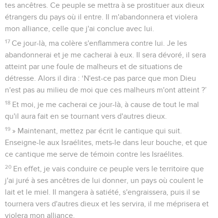
tes ancêtres. Ce peuple se mettra à se prostituer aux dieux
étrangers du pays où il entre. Il m'abandonnera et violera
mon alliance, celle que j'ai conclue avec lui.
17
Ce jour-là, ma colère s'enflammera contre lui. Je les
abandonnerai et je me cacherai à eux. Il sera dévoré, il sera
atteint par une foule de malheurs et de situations de
détresse. Alors il dira : ‘N'est-ce pas parce que mon Dieu
n'est pas au milieu de moi que ces malheurs m'ont atteint ?’
18
Et moi, je me cacherai ce jour-là, à cause de tout le mal
qu'il aura fait en se tournant vers d'autres dieux.
19
» Maintenant, mettez par écrit le cantique qui suit.
Enseigne-le aux Israélites, mets-le dans leur bouche, et que
ce cantique me serve de témoin contre les Israélites.
20
En effet, je vais conduire ce peuple vers le territoire que
j'ai juré à ses ancêtres de lui donner, un pays où coulent le
lait et le miel. Il mangera à satiété, s'engraissera, puis il se
tournera vers d'autres dieux et les servira, il me méprisera et
violera mon alliance.