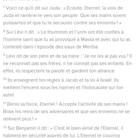
7
Voici ce qu'il dit sur Juda : « Ecoute, Eternel, la voix de
Juda et ramène-le vers son peuple. Que ses mains soient
puissantes et que tu le secoures contre ses ennemis ! »
8
Sur Lévi il dit : « Le thummim et l’urim ont été confiés à
l'homme saint que tu as provoqué à Massa et avec qui tu as
contesté dans l’épisode des eaux de Meriba.
9
Lévi dit de son père et de sa mère : ‘Je ne les ai pas vus !’Il
ne reconnaît pas ses frères, il ne connaît pas ses enfants. En
effet, ils respectent ta parole et gardent ton alliance.
10
Ils enseignent tes règles à Jacob et ta loi à Israël. Ils
mettent l'encens sous tes narines et l'holocauste sur ton
autel.
11
Bénis sa force, Eternel ! Accepte l'activité de ses mains !
Brise les reins de ses adversaires et que ses ennemis ne se
relèvent plus ! »
12
Sur Benjamin il dit : « C'est le bien-aimé de l'Eternel, il
habitera en sécurité auprès de lui. L'Eternel le couvrira