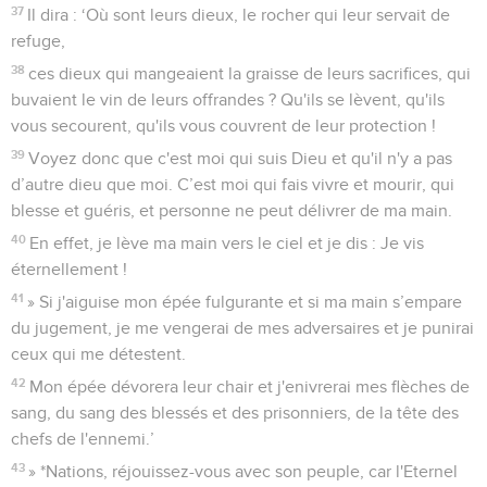
37
Il dira : ‘Où sont leurs dieux, le rocher qui leur servait de
refuge,
38
ces dieux qui mangeaient la graisse de leurs sacrifices, qui
buvaient le vin de leurs offrandes ? Qu'ils se lèvent, qu'ils
vous secourent, qu'ils vous couvrent de leur protection !
39
Voyez donc que c'est moi qui suis Dieu et qu'il n'y a pas
d’autre dieu que moi. C’est moi qui fais vivre et mourir, qui
blesse et guéris, et personne ne peut délivrer de ma main.
40
En effet, je lève ma main vers le ciel et je dis : Je vis
éternellement !
41
» Si j'aiguise mon épée fulgurante et si ma main s’empare
du jugement, je me vengerai de mes adversaires et je punirai
ceux qui me détestent.
42
Mon épée dévorera leur chair et j'enivrerai mes flèches de
sang, du sang des blessés et des prisonniers, de la tête des
chefs de l'ennemi.’
43
» *Nations, réjouissez-vous avec son peuple, car l'Eternel