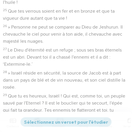
l'huile !
25
Que tes verrous soient en fer et en bronze et que ta
vigueur dure autant que ta vie !
26
» Personne ne peut se comparer au Dieu de Jeshurun. Il
chevauche le ciel pour venir à ton aide, il chevauche avec
majesté les nuages.
27
Le Dieu d'éternité est un refuge ; sous ses bras éternels
est un abri. Devant toi il a chassé l'ennemi et il a dit :
‘Extermine-le.’
28
» Israël réside en sécurité, la source de Jacob est à part
dans un pays de blé et de vin nouveau, et son ciel distille la
rosée.
29
Que tu es heureux, Israël ! Qui est, comme toi, un peuple
sauvé par l'Eternel ? Il est le bouclier qui te secourt, l'épée
qui fait ta grandeur. Tes ennemis te flatteront et toi, tu
piétineras leurs hauteurs. »
Contenus
Versions
Commentaires
Strong
Dictionnaire
Deutéronome
34