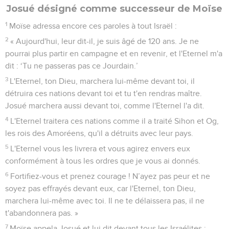
Josué désigné comme successeur de Moïse
1
Moïse adressa encore ces paroles à tout Israël :
2
« Aujourd'hui, leur dit-il, je suis âgé de 120 ans. Je ne
pourrai plus partir en campagne et en revenir, et l'Eternel m'a
dit : ‘Tu ne passeras pas ce Jourdain.’
3
L'Eternel, ton Dieu, marchera lui-même devant toi, il
détruira ces nations devant toi et tu t'en rendras maître.
Josué marchera aussi devant toi, comme l'Eternel l'a dit.
4
L'Eternel traitera ces nations comme il a traité Sihon et Og,
les rois des Amoréens, qu'il a détruits avec leur pays.
5
L'Eternel vous les livrera et vous agirez envers eux
conformément à tous les ordres que je vous ai donnés.
6
Fortifiez-vous et prenez courage ! N’ayez pas peur et ne
soyez pas effrayés devant eux, car l'Eternel, ton Dieu,
marchera lui-même avec toi. Il ne te délaissera pas, il ne
t'abandonnera pas. »
7
Moïse appela Josué et lui dit devant tous les Israélites :