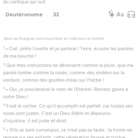
du cantique qui suit.
Deutéronome
32
Seuls les Évangiles sont disponibles en vidéo pour le moment.
1
« Ciel, prête l'oreille et je parlerai ! Terre, écoute les paroles
de ma bouche !
2
Que mes instructions se déversent comme la pluie, que ma
parole tombe comme la rosée, comme des ondées sur la
verdure, comme des gouttes d'eau sur l'herbe !
3
» Oui, je proclamerai le nom de l'Eternel. Rendez gloire à
notre Dieu !
4
Il est le rocher. Ce qu’il accomplit est parfait, car toutes ses
voies sont justes. C'est un Dieu fidèle et dépourvu
d’injustice, il est juste et droit.
5
» S'ils se sont corrompus, ce n'est pas sa faute ; la honte en
repose sur ses enfants, cette génération fausse et tordue.