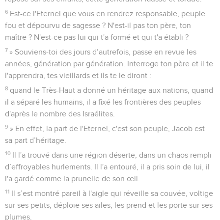
6
Est-ce l'Eternel que vous en rendrez responsable, peuple
fou et dépourvu de sagesse ? N'est-il pas ton père, ton
maître ? N'est-ce pas lui qui t'a formé et qui t'a établi ?
7
» Souviens-toi des jours d’autrefois, passe en revue les
années, génération par génération. Interroge ton père et il te
l'apprendra, tes vieillards et ils te le diront :
8
quand le Très-Haut a donné un héritage aux nations, quand
il a séparé les humains, il a fixé les frontières des peuples
d'après le nombre des Israélites.
9
» En effet, la part de l'Eternel, c'est son peuple, Jacob est
sa part d’héritage.
10
Il l'a trouvé dans une région déserte, dans un chaos rempli
d’effroyables hurlements. Il l'a entouré, il a pris soin de lui, il
l'a gardé comme la prunelle de son œil.
11
Il s’est montré pareil à l'aigle qui réveille sa couvée, voltige
sur ses petits, déploie ses ailes, les prend et les porte sur ses
plumes.