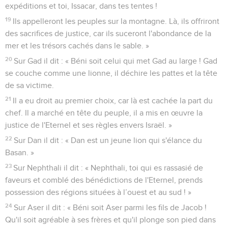
expéditions et toi, Issacar, dans tes tentes !
19
Ils appelleront les peuples sur la montagne. Là, ils offriront
des sacrifices de justice, car ils suceront l'abondance de la
mer et les trésors cachés dans le sable. »
20
Sur Gad il dit : « Béni soit celui qui met Gad au large ! Gad
se couche comme une lionne, il déchire les pattes et la tête
de sa victime.
21
Il a eu droit au premier choix, car là est cachée la part du
chef. Il a marché en tête du peuple, il a mis en œuvre la
justice de l'Eternel et ses règles envers Israël. »
22
Sur Dan il dit : « Dan est un jeune lion qui s'élance du
Basan. »
23
Sur Nephthali il dit : « Nephthali, toi qui es rassasié de
faveurs et comblé des bénédictions de l'Eternel, prends
possession des régions situées à l’ouest et au sud ! »
24
Sur Aser il dit : « Béni soit Aser parmi les fils de Jacob !
Qu'il soit agréable à ses frères et qu'il plonge son pied dans