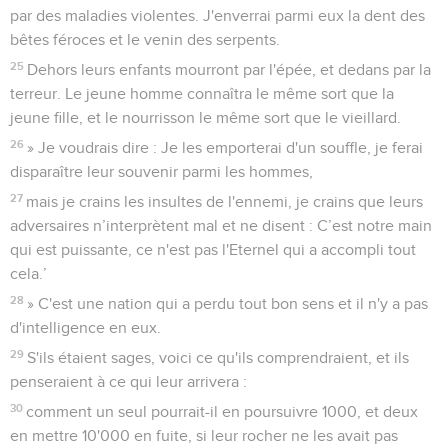
par des maladies violentes. J'enverrai parmi eux la dent des
bêtes féroces et le venin des serpents.
25
Dehors leurs enfants mourront par l'épée, et dedans par la
terreur. Le jeune homme connaîtra le même sort que la
jeune fille, et le nourrisson le même sort que le vieillard.
26
» Je voudrais dire : Je les emporterai d'un souffle, je ferai
disparaître leur souvenir parmi les hommes,
27
mais je crains les insultes de l'ennemi, je crains que leurs
adversaires n’interprètent mal et ne disent : C’est notre main
qui est puissante, ce n'est pas l'Eternel qui a accompli tout
cela.’
28
» C'est une nation qui a perdu tout bon sens et il n'y a pas
d'intelligence en eux.
29
S'ils étaient sages, voici ce qu'ils comprendraient, et ils
penseraient à ce qui leur arrivera :
30
comment un seul pourrait-il en poursuivre 1000, et deux
en mettre 10'000 en fuite, si leur rocher ne les avait pas