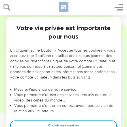
extrémité de la terre à l'autre, et là, tu serviras d'autres dieux
que ni toi ni tes ancêtres n’avez connus, du bois et de la
Segond 21
pierre.
65
Votre vie privée est importante
Parmi ces nations, tu ne seras pas tranquille et tu n'auras
Deutéronome
28
pas un lieu de repos pour la plante de tes pieds. L'Eternel te
pour nous
donnera un cœur inquiet, des yeux affaiblis, une âme
découragée.
En cliquant sur le bouton « Accepter tous les cookies », vous
66
acceptez que TopChrétien utilise des traceurs (comme des
Ta vie sera comme suspendue à un fil devant toi, tu
cookies ou l'identifiant unique de votre compte utilisateur) et
trembleras la nuit et le jour, tu n’auras pas confiance dans
traite vos données à caractère personnel (comme vos
l’existence.
données de navigation et les informations renseignées dans
votre compte utilisateur) dans les buts suivants :
67
A cause de la frayeur qui remplira ton cœur et du
spectacle que tes yeux verront, tu diras le matin : ‘Si
Mesurer l'audience de notre service
seulement c’était le soir !’et tu diras le soir : ‘Si seulement
Vous permettre d'utiliser des services tiers tels que de la
c’était le matin !’
vidéo, des cartes du monde…
Vous permettre d'entrer en contact avec notre service de
68
L'Eternel te ramènera par bateaux en Egypte, par le
relation aux utilisateurs.
chemin dont je t'avais dit : ‘Tu ne le reverras plus !’Là, vous
vous vendrez vous-mêmes à vos ennemis comme esclaves
Choisir mes cookies