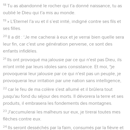
18
Tu as abandonné le rocher qui t'a donné naissance, tu as
oublié le Dieu qui t'a mis au monde.
19
» L'Eternel l'a vu et il s’est irrité, indigné contre ses fils et
ses filles.
20
Il a dit : ‘Je me cacherai à eux et je verrai bien quelle sera
leur fin, car c'est une génération perverse, ce sont des
enfants infidèles.
21
Ils ont provoqué ma jalousie par ce qui n'est pas Dieu, ils
m'ont irrité par leurs idoles sans consistance. Et moi, *je
provoquerai leur jalousie par ce qui n'est pas un peuple, je
provoquerai leur irritation par une nation sans intelligence,
22
car le feu de ma colère s'est allumé et il brûlera tout
jusqu'au fond du séjour des morts. Il dévorera la terre et ses
produits, il embrasera les fondements des montagnes.
23
J'accumulerai les malheurs sur eux, je tirerai toutes mes
flèches contre eux.
24
Ils seront desséchés par la faim, consumés par la fièvre et