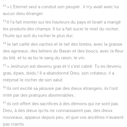
12
» L'Eternel seul a conduit son peuple : il n'y avait avec lui
aucun dieu étranger.
13
Il l'a fait monter sur les hauteurs du pays et Israël a mangé
les produits des champs. Il lui a fait sucer le miel du rocher,
l'huile qui sort du rocher le plus dur,
14
le lait caillé des vaches et le lait des brebis, avec la graisse
des agneaux, des béliers du Basan et des boucs, avec la fleur
du blé, et tu as bu le sang du raisin, le vin.
15
» Jeshurun est devenu gras et il s’est cabré. Tu es devenu
gras, épais, dodu ! Il a abandonné Dieu, son créateur, il a
méprisé le rocher de son salut.
16
Ils ont excité sa jalousie par des dieux étrangers, ils l'ont
irrité par des pratiques abominables ;
17
ils ont offert des sacrifices à des démons qui ne sont pas
Dieu, à des dieux qu'ils ne connaissaient pas, des dieux
nouveaux, apparus depuis peu, et que vos ancêtres n'avaient
pas craints.