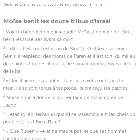
Seuls les Évangiles sont disponibles en vidéo pour le moment.
Moïse bénit les douze tribus d'Israël
1
Voici la bénédiction par laquelle Moïse, l’homme de Dieu,
bénit les Israélites avant sa mort.
2
Il dit : « L'Eternel est venu du Sinaï, il s'est levé sur eux de
Séir, il a resplendi des monts de Paran et il est sorti du milieu
des saintes troupes, il leur a, de sa main droite, envoyé le feu
de la loi.
3
» Oui, il aime les peuples. Tous ses saints sont dans ta
main. Ils se sont tenus à tes pieds, ils ont reçu tes paroles.
4
Moïse nous a donné la loi, héritage de l'assemblée de
Jacob.
5
Il était roi en Jeshurun quand se rassemblaient les chefs du
peuple et les tribus d'Israël.
6
» Que Ruben vive et ne meure pas, et que ses hommes
soient nombreux ! »