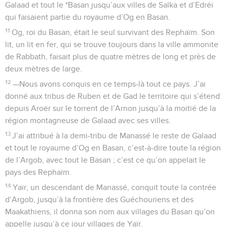
Galaad et tout le *Basan jusqu’aux villes de Salka et d’Edréi
qui faisaient partie du royaume d’Og en Basan.
11
Og, roi du Basan, était le seul survivant des Rephaïm. Son
lit, un lit en fer, qui se trouve toujours dans la ville ammonite
de Rabbath, faisait plus de quatre mètres de long et près de
deux mètres de large.
12
—Nous avons conquis en ce temps-là tout ce pays. J’ai
donné aux tribus de Ruben et de Gad le territoire qui s’étend
depuis Aroër sur le torrent de l’Arnon jusqu’à la moitié de la
région montagneuse de Galaad avec ses villes.
13
J’ai attribué à la demi-tribu de Manassé le reste de Galaad
et tout le royaume d’Og en Basan, c’est-à-dire toute la région
de l’Argob, avec tout le Basan ; c’est ce qu’on appelait le
pays des Rephaïm.
14
Yaïr, un descendant de Manassé, conquit toute la contrée
d’Argob, jusqu’à la frontière des Guéchouriens et des
Maakathiens, il donna son nom aux villages du Basan qu’on
appelle jusqu’à ce jour villages de Yaïr.