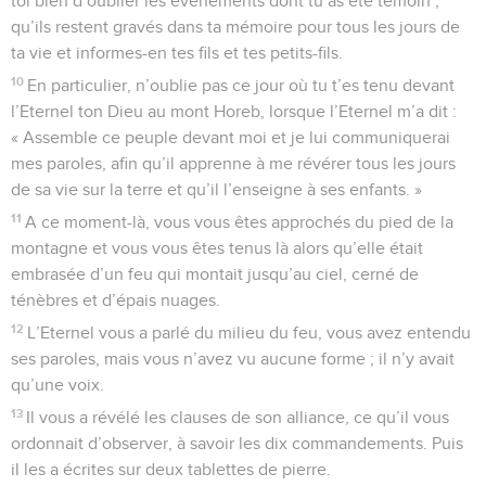
toi bien d’oublier les événements dont tu as été témoin ;
qu’ils restent gravés dans ta mémoire pour tous les jours de
ta vie et informes-en tes fils et tes petits-fils.
10
En particulier, n’oublie pas ce jour où tu t’es tenu devant
l’Eternel ton Dieu au mont Horeb, lorsque l’Eternel m’a dit :
« Assemble ce peuple devant moi et je lui communiquerai
mes paroles, afin qu’il apprenne à me révérer tous les jours
de sa vie sur la terre et qu’il l’enseigne à ses enfants. »
11
A ce moment-là, vous vous êtes approchés du pied de la
montagne et vous vous êtes tenus là alors qu’elle était
embrasée d’un feu qui montait jusqu’au ciel, cerné de
ténèbres et d’épais nuages.
12
L’Eternel vous a parlé du milieu du feu, vous avez entendu
ses paroles, mais vous n’avez vu aucune forme ; il n’y avait
qu’une voix.
13
Il vous a révélé les clauses de son alliance, ce qu’il vous
ordonnait d’observer, à savoir les dix commandements. Puis
il les a écrites sur deux tablettes de pierre.