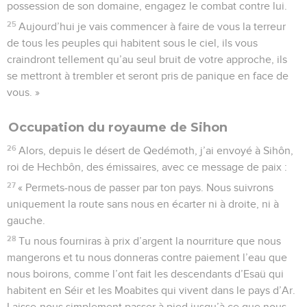
possession de son domaine, engagez le combat contre lui.
25
Aujourd’hui je vais commencer à faire de vous la terreur
de tous les peuples qui habitent sous le ciel, ils vous
craindront tellement qu’au seul bruit de votre approche, ils
se mettront à trembler et seront pris de panique en face de
vous. »
Occupation du royaume de Sihon
26
Alors, depuis le désert de Qedémoth, j’ai envoyé à Sihôn,
roi de Hechbôn, des émissaires, avec ce message de paix :
27
« Permets-nous de passer par ton pays. Nous suivrons
uniquement la route sans nous en écarter ni à droite, ni à
gauche.
28
Tu nous fourniras à prix d’argent la nourriture que nous
mangerons et tu nous donneras contre paiement l’eau que
nous boirons, comme l’ont fait les descendants d’Esaü qui
habitent en Séir et les Moabites qui vivent dans le pays d’Ar.
Laisse-nous simplement passer à pied jusqu’à ce que nous