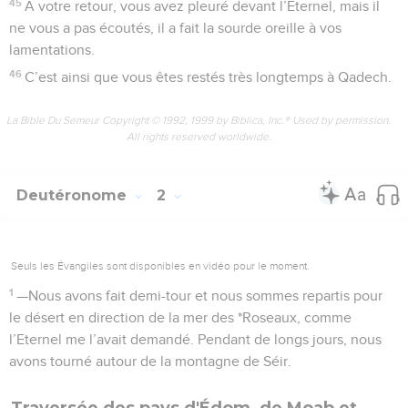
45
A votre retour, vous avez pleuré devant l’Eternel, mais il
ne vous a pas écoutés, il a fait la sourde oreille à vos
lamentations.
46
C’est ainsi que vous êtes restés très longtemps à Qadech.
La Bible Du Semeur Copyright © 1992, 1999 by Biblica, Inc.® Used by permission.
All rights reserved worldwide.
Deutéronome
2
Seuls les Évangiles sont disponibles en vidéo pour le moment.
1
—Nous avons fait demi-tour et nous sommes repartis pour
le désert en direction de la mer des *Roseaux, comme
l’Eternel me l’avait demandé. Pendant de longs jours, nous
avons tourné autour de la montagne de Séir.
Traversée des pays d'Édom, de Moab et