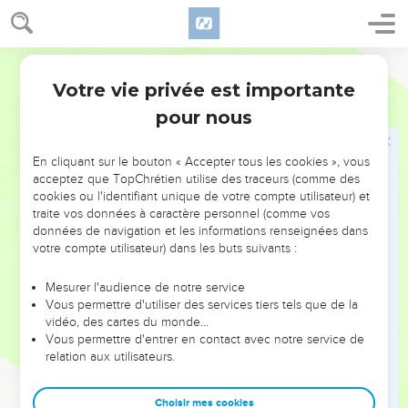
dans les anciens traités du Moyen-Orient, le « traité »
d’alliance du Deutéronome se conclut par les sanctions de
Semeur
l’alliance (ch.27 à 30). Elles précisent les conditions de la
Votre vie privée est importante
bénédiction et de la malédiction par l’Eternel, et se
Deutéronome
Introduction
terminent par un appel à choisir entre la vie et la mort
pour nous
(30.15-20). Viennent enfin les derniers actes de la vie de
Moïse, qui meurt sans avoir pu pénétrer dans le Pays promis
En cliquant sur le bouton « Accepter tous les cookies », vous
(ch.31 à 34).
acceptez que TopChrétien utilise des traceurs (comme des
cookies ou l'identifiant unique de votre compte utilisateur) et
traite vos données à caractère personnel (comme vos
Le Deutéronome est certainement ce « livre de la Loi » (2 R
données de navigation et les informations renseignées dans
22.11) qui a été retrouvé sous Josias lors de la réfection du
votre compte utilisateur) dans les buts suivants :
Temple. Son contenu a inspiré la réforme religieuse et
politique entreprise par le roi. Jérémie, contemporain de
Mesurer l'audience de notre service
Vous permettre d'utiliser des services tiers tels que de la
Josias, y a puis son insistance sur l’intériorisation de la Loi, à
vidéo, des cartes du monde…
laquelle l’adorateur de Dieu obéit par un mouvement du
Vous permettre d'entrer en contact avec notre service de
cœur (Dt 30.2,6,14 ; Jr 4.4 ; 31.33 ; 32.39). Et Jésus, le
relation aux utilisateurs.
Prophète, nouveau Moïse annoncé par le Deutéronome
(18.18), devait méditer sur ce livre lorsqu’au désert, par trois
Choisir mes cookies