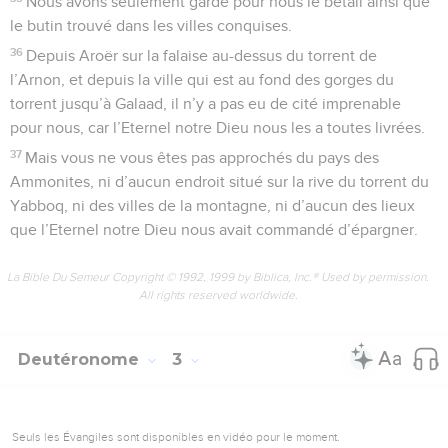
Nous avons seulement gardé pour nous le bétail ainsi que
le butin trouvé dans les villes conquises.
36
Depuis Aroër sur la falaise au-dessus du torrent de
l’Arnon, et depuis la ville qui est au fond des gorges du
torrent jusqu’à Galaad, il n’y a pas eu de cité imprenable
pour nous, car l’Eternel notre Dieu nous les a toutes livrées.
37
Mais vous ne vous êtes pas approchés du pays des
Ammonites, ni d’aucun endroit situé sur la rive du torrent du
Yabboq, ni des villes de la montagne, ni d’aucun des lieux
que l’Eternel notre Dieu nous avait commandé d’épargner.
La Bible Du Semeur Copyright © 1992, 1999 by Biblica, Inc.® Used by permission.
All rights reserved worldwide.
Deutéronome
3
Seuls les Évangiles sont disponibles en vidéo pour le moment.