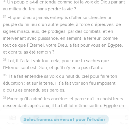
33
Un peuple a-t-il entendu comme toi la voix de Dieu parlant
au milieu du feu, sans perdre la vie ?
34
Et quel dieu a jamais entrepris d’aller se chercher un
peuple du milieu d’un autre peuple, à force d’épreuves, de
signes miraculeux, de prodiges, par des combats, et en
intervenant avec puissance, en semant la terreur, comme
tout ce que l’Eternel, votre Dieu, a fait pour vous en Egypte,
et dont tu as été témoin ?
35
Toi, il t’a fait voir tout cela, pour que tu saches que
l’Eternel seul est Dieu, et qu’il n’y en a pas d’autre.
36
Il t’a fait entendre sa voix du haut du ciel pour faire ton
éducation ; et sur la terre, il t’a fait voir son feu imposant,
d’où tu as entendu ses paroles.
37
Parce qu’il a aimé tes ancêtres et parce qu’il a choisi leurs
descendants après eux, il t’a fait lui-même sortir d’Egypte en
déployant une grande puissance
38
pour déposséder à ton profit des nations plus grandes et
Contenus
Versions
Commentaires
Strong
Dictionnaire
plus puissantes que toi, afin de te faire entrer dans leur pays