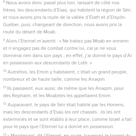
8
Nous avons donc passé plus loin, laissant de côté nos
frères, les descendants d’Esaü, qui habitent la région de Séir,
et nous avons pris la route de la vallée d’Elath et d’Etsyôn-
Guéber, puis, changeant de direction, nous avons pris la
route du désert de Moab.
9
Alors l’Eternel m’avertit : « Ne traitez pas Moab en ennemi
et n’engagez pas de combat contre lui, car je ne vous
donnerai rien dans son pays ; en effet, j’ai donné le pays d’Ar
en possession aux descendants de Loth. »
10
Autrefois, les Emim y habitaient, c’était un grand peuple,
nombreux et de haute taille, comme les Anaqim.
11
Ils passaient, eux aussi, de même que les Anaqim, pour
des Rephaïm, et les Moabites les appellaient Emim.
12
Auparavant, le pays de Séir était habité par les Horiens,
mais les descendants d’Esaü les ont chassés : ils les ont
exterminés et se sont établis à leur place, comme Israël a fait
pour le pays que l’Eternel lui a donné en possession.
13
« Maintenant, dit l’Eternel, en route, traversez le torrent du