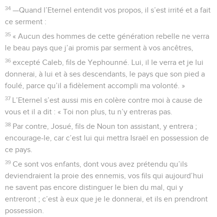
34
—Quand l’Eternel entendit vos propos, il s’est irrité et a fait
ce serment :
35
« Aucun des hommes de cette génération rebelle ne verra
le beau pays que j’ai promis par serment à vos ancêtres,
36
excepté Caleb, fils de Yephounné. Lui, il le verra et je lui
donnerai, à lui et à ses descendants, le pays que son pied a
foulé, parce qu’il a fidèlement accompli ma volonté. »
37
L’Eternel s’est aussi mis en colère contre moi à cause de
vous et il a dit : « Toi non plus, tu n’y entreras pas.
38
Par contre, Josué, fils de Noun ton assistant, y entrera ;
encourage-le, car c’est lui qui mettra Israël en possession de
ce pays.
39
Ce sont vos enfants, dont vous avez prétendu qu’ils
deviendraient la proie des ennemis, vos fils qui aujourd’hui
ne savent pas encore distinguer le bien du mal, qui y
entreront ; c’est à eux que je le donnerai, et ils en prendront
possession.