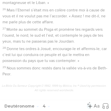
montagneuse et le Liban. »
26
Mais l’Eternel s’était mis en colère contre moi à cause de
vous et il ne voulut pas me l’accorder. « Assez ! me dit-il, ne
me parle plus de cette affaire.
27
Monte au sommet du Pisga et promène tes regards vers
l’ouest, le nord, le sud et l’est, et contemple le pays de tes
yeux, mais tu ne passeras pas le Jourdain.
28
Donne tes ordres à Josué, encourage-le et affermis-le, car
c’est lui qui conduira ce peuple et qui le mettra en
possession du pays que tu vas contempler. »
29
Nous sommes donc restés dans la vallée vis-à-vis de Beth-
Peor.
La Bible Du Semeur Copyright © 1992, 1999 by Biblica, Inc.® Used by permission.
All rights reserved worldwide.
Deutéronome
4