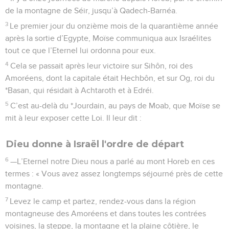
de la montagne de Séir, jusqu’à Qadech-Barnéa.
3
Le premier jour du onzième mois de la quarantième année
après la sortie d’Egypte, Moïse communiqua aux Israélites
tout ce que l’Eternel lui ordonna pour eux.
4
Cela se passait après leur victoire sur Sihôn, roi des
Amoréens, dont la capitale était Hechbôn, et sur Og, roi du
*Basan, qui résidait à Achtaroth et à Edréi.
5
C’est au-delà du *Jourdain, au pays de Moab, que Moïse se
mit à leur exposer cette Loi. Il leur dit :
Dieu donne à Israël l'ordre de départ
6
—L’Eternel notre Dieu nous a parlé au mont Horeb en ces
termes : « Vous avez assez longtemps séjourné près de cette
montagne.
7
Levez le camp et partez, rendez-vous dans la région
montagneuse des Amoréens et dans toutes les contrées
voisines, la steppe, la montagne et la plaine côtière, le