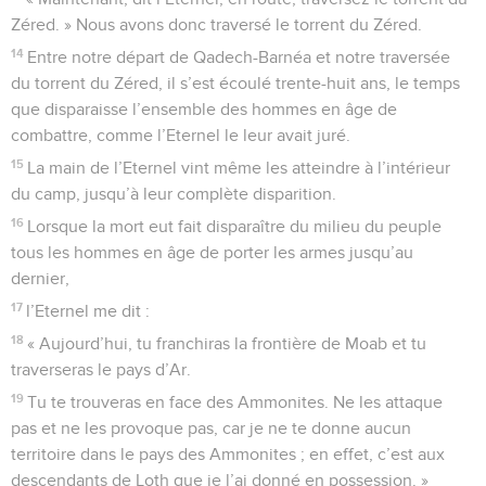
Zéred. » Nous avons donc traversé le torrent du Zéred.
14
Entre notre départ de Qadech-Barnéa et notre traversée
du torrent du Zéred, il s’est écoulé trente-huit ans, le temps
que disparaisse l’ensemble des hommes en âge de
combattre, comme l’Eternel le leur avait juré.
15
La main de l’Eternel vint même les atteindre à l’intérieur
du camp, jusqu’à leur complète disparition.
16
Lorsque la mort eut fait disparaître du milieu du peuple
tous les hommes en âge de porter les armes jusqu’au
dernier,
17
l’Eternel me dit :
18
« Aujourd’hui, tu franchiras la frontière de Moab et tu
traverseras le pays d’Ar.
19
Tu te trouveras en face des Ammonites. Ne les attaque
pas et ne les provoque pas, car je ne te donne aucun
territoire dans le pays des Ammonites ; en effet, c’est aux
descendants de Loth que je l’ai donné en possession. »