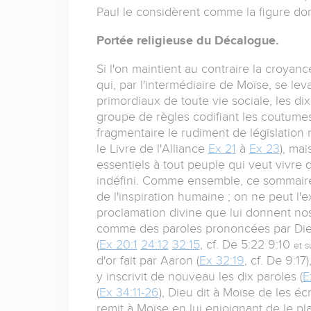
Paul le considèrent comme la figure dom
Portée religieuse du Décalogue.
Si l'on maintient au contraire la croyan
qui, par l'intermédiaire de Moïse, se le
primordiaux de toute vie sociale, les
groupe de règles codifiant les coutume
fragmentaire le rudiment de législation n
le Livre de l'Alliance
Ex 21
à
Ex 23
), ma
essentiels à tout peuple qui veut vivre
indéfini. Comme ensemble, ce sommaire d
de l'inspiration humaine ; on ne peut l'
proclamation divine que lui donnent nos r
comme des paroles prononcées par Dieu 
(
Ex 20:1
24:12
32:15
, cf. De 5:22 9:10
et s
d'or fait par Aaron (
Ex 32:19
, cf. De 9:1
y inscrivit de nouveau les dix paroles (
E
(
Ex 34:11-26
), Dieu dit à Moïse de les é
remit à Moïse en lui enjoignant de le pla