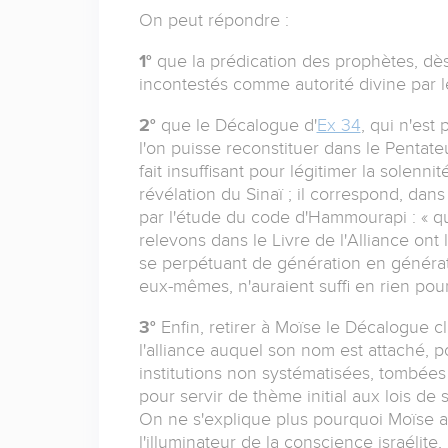
On peut répondre :
1°
que la prédication des prophètes, d
incontestés comme autorité divine par l
2°
que le Décalogue d'
Ex 34
, qui n'est
l'on puisse reconstituer dans le Pentat
fait insuffisant pour légitimer la solenn
révélation du Sinaï ; il correspond, dans 
par l'étude du code d'Hammourapi : « q
relevons dans le Livre de l'Alliance on
se perpétuant de génération en génératio
eux-mêmes, n'auraient suffi en rien po
3°
Enfin, retirer à Moïse le Décalogue cl
l'alliance auquel son nom est attaché, 
institutions non systématisées, tombées 
pour servir de thème initial aux lois de 
On ne s'explique plus pourquoi Moïse 
l'illuminateur de la conscience israélite