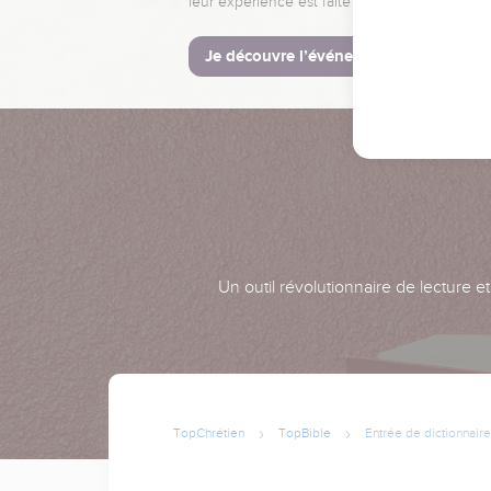
leur expérience est faite pour vous.
Je découvre l’événement
Un outil révolutionnaire de lecture e
TopChrétien
TopBible
Entrée de dictionnaire