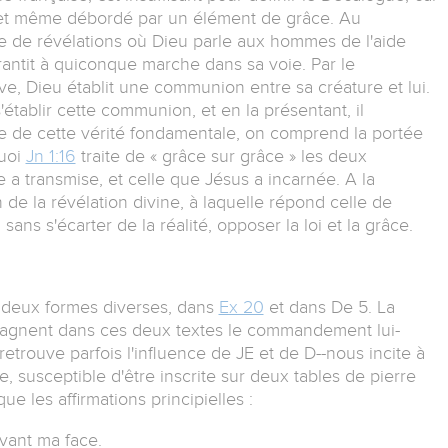
é et même débordé par un élément de grâce. Au
 de révélations où Dieu parle aux hommes de l'aide
arantit à quiconque marche dans sa voie. Par le
e, Dieu établit une communion entre sa créature et lui.
s'établir cette communion, et en la présentant, il
e de cette vérité fondamentale, on comprend la portée
quoi
Jn 1:16
traite de « grâce sur grâce » les deux
 a transmise, et celle que Jésus a incarnée. A la
de la révélation divine, à laquelle répond celle de
 sans s'écarter de la réalité, opposer la loi et la grâce.
 deux formes diverses, dans
Ex 20
et dans De 5. La
agnent dans ces deux textes le commandement lui-
rouve parfois l'influence de JE et de D--nous incite à
 susceptible d'être inscrite sur deux tables de pierre
e les affirmations principielles :
vant ma face.