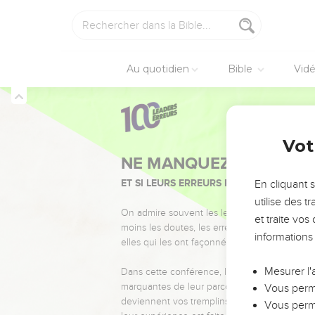
Au quotidien
Bible
Vid
Vot
NE MANQUEZ PAS L’ÉVÉ
ET SI LEURS ERREURS POUVAIENT VOUS 
En cliquant 
utilise des 
On admire souvent les leaders pour leurs réussi
et traite vo
moins les doutes, les erreurs et les saisons di
informations
elles qui les ont façonnés.
Mesurer l'
Dans cette conférence, leaders, entrepreneur
marquantes de leur parcours et les clés pour
Vous perme
deviennent vos tremplins. Que vous guidiez 
Vous perme