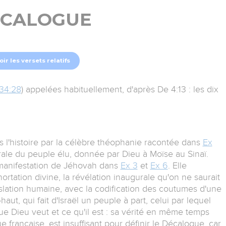
CALOGUE
oir les versets relatifs
34:28
) appelées habituellement, d'après De 4:13 : les dix
s l'histoire par la célèbre théophanie racontée dans
Ex
morale du peuple élu, donnée par Dieu à Moïse au Sinaï.
 manifestation de Jéhovah dans
Ex 3
et
Ex 6
. Elle
ortation divine, la révélation inaugurale qu'on ne saurait
slation humaine, avec la codification des coutumes d'une
ut, qui fait d'Israël un peuple à part, celui par lequel
ue Dieu veut et ce qu'il est : sa vérité en même temps
e française, est insuffisant pour définir le Décalogue, car