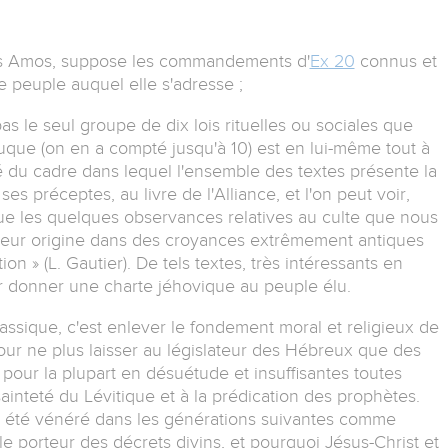
ès Amos, suppose les commandements d'
Ex 20
connus et
e peuple auquel elle s'adresse ;
 pas le seul groupe de dix lois rituelles ou sociales que
euque (on en a compté jusqu'à 10) est en lui-même tout à
ité du cadre dans lequel l'ensemble des textes présente la
ses préceptes, au livre de l'Alliance, et l'on peut voir,
ue les quelques observances relatives au culte que nous
t leur origine dans des croyances extrêmement antiques
n » (L. Gautier). De tels textes, très intéressants en
ur donner une charte jéhovique au peuple élu.
assique, c'est enlever le fondement moral et religieux de
pour ne plus laisser au législateur des Hébreux que des
pour la plupart en désuétude et insuffisantes toutes
sainteté du Lévitique et à la prédication des prophètes.
a été vénéré dans les générations suivantes comme
, le porteur des décrets divins, et pourquoi Jésus-Christ et