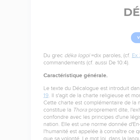
DÉ
V
Du grec
déka logoï
=dix paroles, (cf.
Ex 
commandements (cf. aussi De 10:4).
Caractéristique générale.
Le texte du Décalogue est introduit dan
19
. Il s'agit de la charte religieuse et 
Cette charte est complémentaire de la
constitue la
Thora
proprement dite, l'exh
confondre avec les principes d'une légi
nation. Elle est une norme donnée d'En-ha
l'humanité est appelée à connaître ce q
que sa volonté. Le mot loi, dans la langu