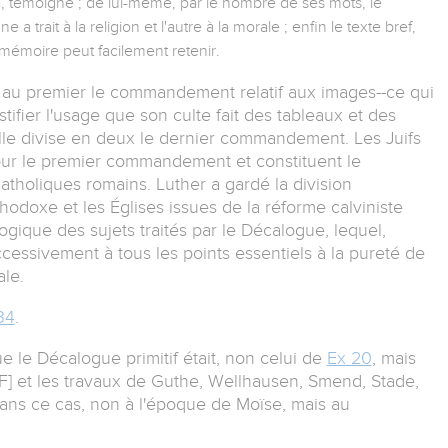
re, témoigne ; de lui-même, par le nombre de ses mots, le
 trait à la religion et l'autre à la morale ; enfin le texte bref,
 mémoire peut facilement retenir.
t au premier le commandement relatif aux images--ce qui
stifier l'usage que son culte fait des tableaux et des
elle divise en deux le dernier commandement. Les Juifs
ur le premier commandement et constituent le
oliques romains. Luther a gardé la division
hodoxe et les Églises issues de la réforme calviniste
 logique des sujets traités par le Décalogue, lequel,
cessivement à tous les points essentiels à la pureté de
ale.
34
.
e le Décalogue primitif était, non celui de
Ex 20
, mais
e F] et les travaux de Guthe, Wellhausen, Smend, Stade,
ans ce cas, non à l'époque de Moïse, mais au