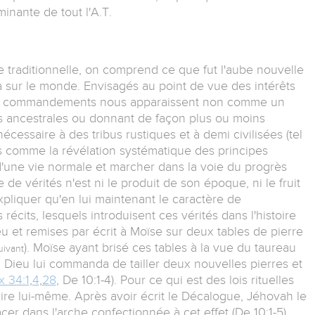
inante de tout l'A.T.
ce traditionnelle, on comprend ce que fut l'aube nouvelle
va sur le monde. Envisagés au point de vue des intérêts
 dix commandements nous apparaissent non comme un
s ancestrales ou donnant de façon plus ou moins
écessaire à des tribus rustiques et à demi civilisées (tel
is comme la révélation systématique des principes
 d'une vie normale et marcher dans la voie du progrès
e vérités n'est ni le produit de son époque, ni le fruit
expliquer qu'en lui maintenant le caractère de
écits, lesquels introduisent ces vérités dans l'histoire
et remises par écrit à Moïse sur deux tables de pierre
). Moïse ayant brisé ces tables à la vue du taureau
uivant
7), Dieu lui commanda de tailler deux nouvelles pierres et
x 34:1
,
4
,
28
, De 10:1-4). Pour ce qui est des lois rituelles
crire lui-même. Après avoir écrit le Décalogue, Jéhovah le
cer dans l'arche confectionnée à cet effet (De 10:1-5).