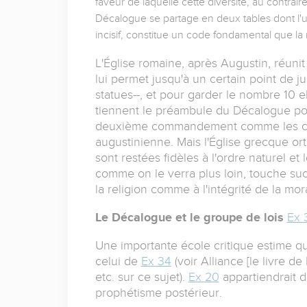
faveur de laquelle cette diversité, au contrai
Décalogue se partage en deux tables dont l'une a
incisif, constitue un code fondamental que la
L'Église romaine, après Augustin, réuni
lui permet jusqu'à un certain point de ju
statues--, et pour garder le nombre 10 
tiennent le préambule du Décalogue po
deuxième commandement comme les cath
augustinienne. Mais l'Église grecque ort
sont restées fidèles à l'ordre naturel et
comme on le verra plus loin, touche suc
la religion comme à l'intégrité de la mor
Le Décalogue et le groupe de lois
Ex 
Une importante école critique estime qu
celui de
Ex 34
(voir Alliance [le livre d
etc. sur ce sujet).
Ex 20
appartiendrait d
prophétisme postérieur.