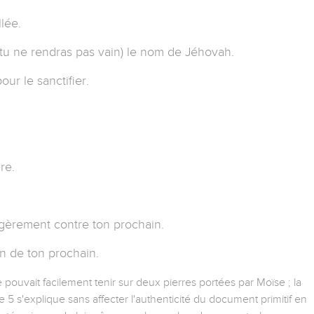
lée.
tu ne rendras pas vain) le nom de Jéhovah.
ur le sanctifier.
re.
èrement contre ton prochain.
n de ton prochain.
pouvait facilement tenir sur deux pierres portées par Moïse ; la
 5 s'explique sans affecter l'authenticité du document primitif en