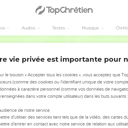
éos
Audios
Textes
Musique
Chrét
re vie privée est importante pour 
NEMENT DE L’ANNÉE !
ÉVITER LES VOTRES ?
sur le bouton « Accepter tous les cookies », vous acceptez que T
traceurs (comme des cookies ou l'identifiant unique de votre compte 
tes, leur impact, leur foi ou leur vision. Mais on voit
s données à caractère personnel (comme vos données de navigatio
fficiles qu'ils ont traversés, alors même que ce sont
 renseignées dans votre compte utilisateur) dans les buts suivants 
audience de notre service
s, et responsables reviennent sur les erreurs
 avancer avec plus de sagesse afin que leurs erreurs
ttre d'utiliser des services tiers tels que de la vidéo, des cartes
un ministère, une équipe, un groupe ou une famille,
ttre d'entrer en contact avec notre service de relation aux utilisat