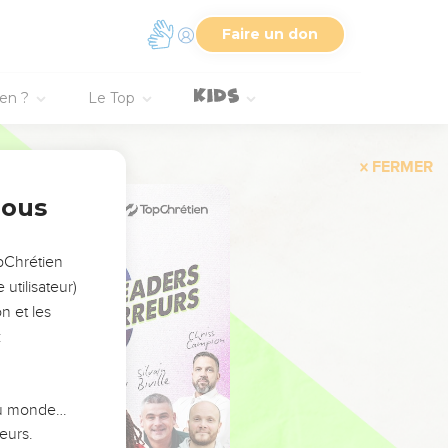
Faire un don
ien ?
Le Top
FERMER
nous
opChrétien
utilisateur)
n et les
:
 du monde…
eurs.