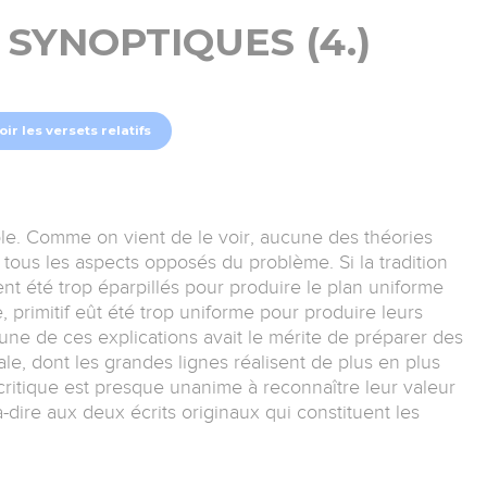
 SYNOPTIQUES (4.)
oir les versets relatifs
mble. Comme on vient de le voir, aucune des théories
ous les aspects opposés du problème. Si la tradition
t été trop éparpillés pour produire le plan uniforme
 primitif eût été trop uniforme pour produire leurs
une de ces explications avait le mérite de préparer des
ale, dont les grandes lignes réalisent de plus en plus
 critique est presque unanime à reconnaître leur valeur
à-dire aux deux écrits originaux qui constituent les