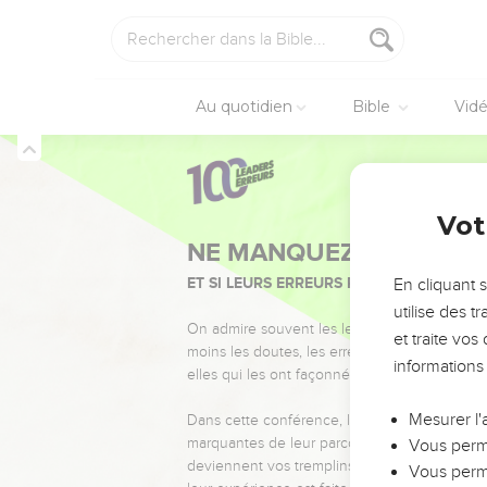
Au quotidien
Bible
Vid
Vot
NE MANQUEZ PAS L’ÉVÉ
ET SI LEURS ERREURS POUVAIENT VOUS 
En cliquant 
utilise des 
On admire souvent les leaders pour leurs réussi
et traite vo
moins les doutes, les erreurs et les saisons di
informations
elles qui les ont façonnés.
Mesurer l'
Dans cette conférence, leaders, entrepreneur
marquantes de leur parcours et les clés pour
Vous perme
deviennent vos tremplins. Que vous guidiez 
Vous perme