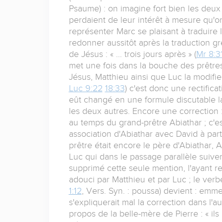
Psaume) : on imagine fort bien les deux
perdaient de leur intérêt à mesure qu'on 
représenter Marc se plaisant à traduir
redonner aussitôt après la traduction g
de Jésus : « ... trois jours après » (
Mr 8:3
met une fois dans la bouche des prêtres
Jésus, Matthieu ainsi que Luc la modifient 
Luc 9:22
18:33
) c'est donc une rectific
eût changé en une formule discutable la
les deux autres. Encore une correction 
au temps du grand-prêtre Abiathar ; c'es
association d'Abiathar avec David à par
prêtre était encore le père d'Abiathar, 
Luc qui dans le passage parallèle suive
supprimé cette seule mention, l'ayant r
adouci par Matthieu et par Luc ; le verbe
1:12
, Vers. Syn. : poussa) devient : emme
s'expliquerait mal la correction dans l
propos de la belle-mère de Pierre : « ils 