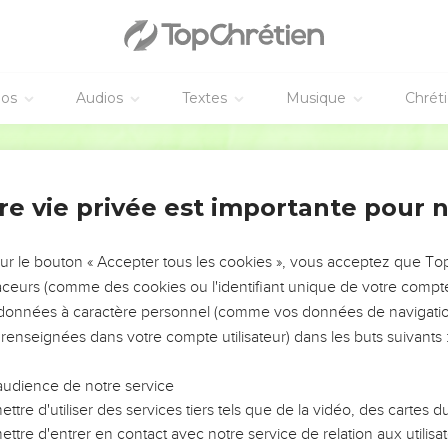
éos
Audios
Textes
Musique
Chrét
re vie privée est importante pour 
NEMENT DE L’ANNÉE !
ÉVITER LES VOTRES ?
sur le bouton « Accepter tous les cookies », vous acceptez que T
traceurs (comme des cookies ou l'identifiant unique de votre compte 
tes, leur impact, leur foi ou leur vision. Mais on voit
s données à caractère personnel (comme vos données de navigatio
fficiles qu'ils ont traversés, alors même que ce sont
 renseignées dans votre compte utilisateur) dans les buts suivants 
audience de notre service
s, et responsables reviennent sur les erreurs
 avancer avec plus de sagesse afin que leurs erreurs
ttre d'utiliser des services tiers tels que de la vidéo, des cartes
un ministère, une équipe, un groupe ou une famille,
ttre d'entrer en contact avec notre service de relation aux utilisat