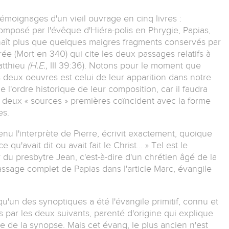
moignages d'un vieil ouvrage en cinq livres :
omposé par l'évêque d'Hiéra-polis en Phrygie, Papias,
nnaît plus que quelques maigres fragments conservés par
ée (Mort en 340) qui cite les deux passages relatifs à
atthieu
(H.E.,
III 39:36). Notons pour le moment que
s deux oeuvres est celui de leur apparition dans notre
l'ordre historique de leur composition, car il faudra
 deux « sources » premières coïncident avec la forme
es.
nu l'interprète de Pierre, écrivit exactement, quoique
 qu'avait dit ou avait fait le Christ... » Tel est le
du presbytre Jean, c'est-à-dire d'un chrétien âgé de la
passage complet de Papias dans l'article Marc, évangile
qu'un des synoptiques a été l'évangile primitif, connu et
s par les deux suivants, parenté d'origine qui explique
te de la synopse. Mais cet évang, le plus ancien n'est