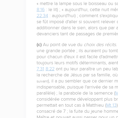
« mettre la lampe sous le boisseau ou sous
8:16
: le lit) ; « aujourd'hui, cette nuit mê
22:34
: aujourd'hui) ; comment s'explique
se fût imposé d'aller si souvent relever 
additionner dans le sien, alors que par
devanciers tant de passages de premiè
(c)
Au point de vue du
choix des récits
une grande portée ; ils auraient pu tomb
pour chacun d'eux il est facile d'admet
toujours leurs motifs déterminants, aien
7:31
8:22
ont pu leur paraître un peu labo
la recherche de Jésus par sa famille, où il
), il a pu sembler que ce dernier 
suivant
indispensable, puisque l'arrivée de sa mè
parallèle) ; la parabole de la semence (
M
considérée comme développant plus bri
permettait en tout cas à Matthieu (
Mt 13
consacré de 7 ; la fuite du jeune homme
Maître et pouvait aussi passer pour un pe