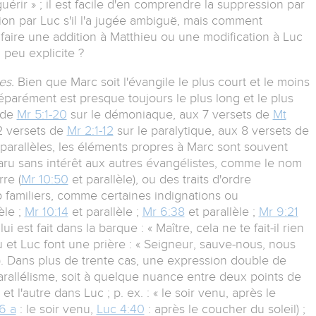
guérir » ; il est facile d'en comprendre la suppression par
cision par Luc s'il l'a jugée ambiguë, mais comment
faire une addition à Matthieu ou une modification à Luc
peu explicite ?
ues.
Bien que Marc soit l'évangile le plus court et le moins
parément est presque toujours le plus long et le plus
 de
Mr 5:1-20
sur le démoniaque, aux 7 versets de
Mt
12 versets de
Mr 2:1-12
sur le paralytique, aux 8 versets de
s parallèles, les éléments propres à Marc sont souvent
 paru sans intérêt aux autres évangélistes, comme le nom
re (
Mr 10:50
et parallèle), ou des traits d'ordre
p familiers, comme certaines indignations ou
èle ;
Mr 10:14
et parallèle ;
Mr 6:38
et parallèle ;
Mr 9:21
 est fait dans la barque : « Maître, cela ne te fait-il rien
u et Luc font une prière : « Seigneur, sauve-nous, nous
). Dans plus de trente cas, une expression double de
arallélisme, soit à quelque nuance entre deux points de
 l'autre dans Luc ; p. ex. : « le soir venu, après le
6 a
: le soir venu,
Luc 4:40
: après le coucher du soleil) ;