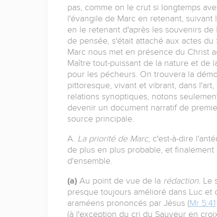
pas, comme on le crut si longtemps avec
l'évangile de Marc en retenant, suivant le
en le retenant d'après les souvenirs de 
de pensée, s'était attaché aux actes du
Marc nous met en présence du Christ acti
Maître tout-puissant de la nature et de 
pour les pécheurs. On trouvera la démon
pittoresque, vivant et vibrant, dans l'ar
relations synoptiques, notons seulement
devenir un document narratif de premier 
source principale.
A.
La priorité de Marc
, c'est-à-dire l'an
de plus en plus probable, et finalement
d'ensemble.
(a)
Au point de vue de la
rédaction.
Le 
presque toujours amélioré dans Luc et d
araméens prononcés par Jésus (
Mr 5:41
(à l'exception du cri du Sauveur en cro