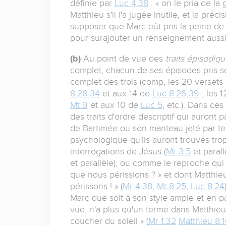
définie par
Luc 4:38
: « on le pria de la 
Matthieu s'il l'a jugée inutile, et la pré
supposer que Marc eût pris la peine de 
pour surajouter un renseignement aussi 
(b)
Au point de vue des
traits épisodiq
complet, chacun de ses épisodes pris sé
complet des trois (comp, les 20 versets
8:28-34
et aux 14 de
Luc 8:26
,
39
; les 
Mt 9
et aux 10 de
Luc 5
, etc.). Dans ce
des traits d'ordre descriptif qui auront
de Bartimée ou son manteau jeté par ter
psychologique qu'ils auront trouvés tro
interrogations de Jésus (
Mr 3:5
et parall
et parallèle), ou comme le reproche qui lui
que nous périssions ? » et dont Matthie
périssons ! » (
Mr 4:38
,
Mt 8:25
,
Luc 8:24
Marc due soit à son style ample et en p
vue, n'a plus qu'un terme dans Matthieu et
coucher du soleil » (
Mr 1:32
Matthieu 8:1