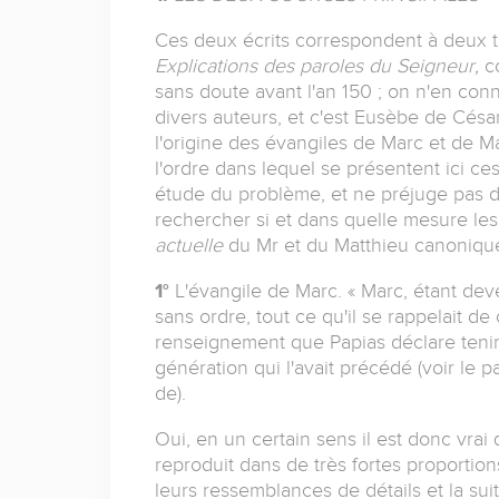
Ces deux écrits correspondent à deux té
Explications des paroles du Seigneur,
c
sans doute avant l'an 150 ; on n'en co
divers auteurs, et c'est Eusèbe de César
l'origine des évangiles de Marc et de M
l'ordre dans lequel se présentent ici ce
étude du problème, et ne préjuge pas de 
rechercher si et dans quelle mesure les
actuelle
du Mr et du Matthieu canoniqu
1°
L'évangile de Marc. « Marc, étant deve
sans ordre, tout ce qu'il se rappelait de ce
renseignement que Papias déclare tenir 
génération qui l'avait précédé (voir le 
de).
Oui, en un certain sens il est donc vrai 
reproduit dans de très fortes proportion
leurs ressemblances de détails et la sui