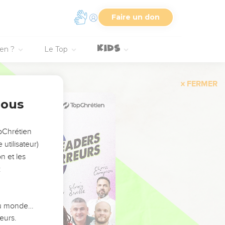
Faire un don
ien ?
Le Top
FERMER
nous
opChrétien
utilisateur)
n et les
:
 du monde…
eurs.