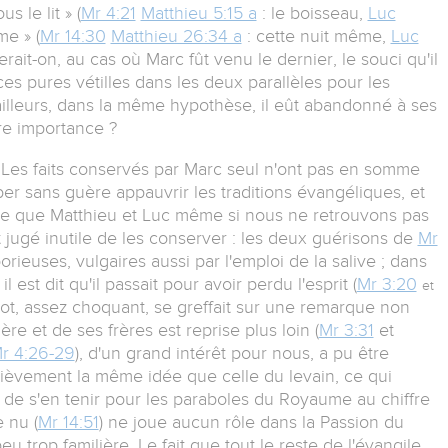
 le lit » (
Mr 4:21
Matthieu 5:15 a
: le boisseau,
Luc
me » (
Mr 14:30
Matthieu 26:34 a
: cette nuit même,
Luc
rait-on, au cas où Marc fût venu le dernier, le souci qu'il
ces pures vétilles dans les deux parallèles pour les
 ailleurs, dans la même hypothèse, il eût abandonné à ses
re importance ?
.
Les faits conservés par Marc seul n'ont pas en somme
er sans guère appauvrir les traditions évangéliques, et
tre que Matthieu et Luc même si nous ne retrouvons pas
t jugé inutile de les conserver : les deux guérisons de
Mr
rieuses, vulgaires aussi par l'emploi de la salive ; dans
 est dit qu'il passait pour avoir perdu l'esprit (
Mr 3:20
et
mot, assez choquant, se greffait sur une remarque non
re et de ses frères est reprise plus loin (
Mr 3:31
et
r 4:26-29
), d'un grand intérêt pour nous, a pu être
èvement la même idée que celle du levain, ce qui
) de s'en tenir pour les paraboles du Royaume au chiffre
 nu (
Mr 14:51
) ne joue aucun rôle dans la Passion du
u trop familière. Le fait que tout le reste de l'évangile