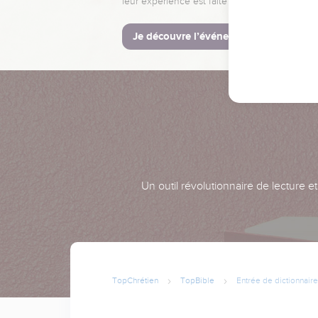
leur expérience est faite pour vous.
Je découvre l’événement
Un outil révolutionnaire de lecture e
TopChrétien
TopBible
Entrée de dictionnaire