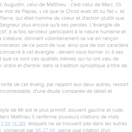
 Augustin, celui de Matthieu : c'est celui de Marc. Or
 mot de Papias, « ce que le Christ avait dit ou fait », et
Pierre, qui était homme de coeur et d'action plutôt que
 Seigneur plus encore qu'à ses paroles. L'évangile de
f, à la fois serviteur participant à la nature humaine et
la créature, donnant volontairement sa vie en rançon
stration de ce point de vue, ainsi que de son caractère
t, consacré à cet évangile ; devant nous borner ici à ses
 que ce sont ces qualités mêmes qui lui ont valu de
ordre et d'entrer dans la tradition synoptique à titre de
tériorité de cet évang, par rapport aux deux autres, ressort
 incontestable, d'une étude comparée de détail et
style de Mr est le plus primitif, souvent gauche et rude,
ans Matthieu Il renferme plusieurs citations de mots
7:34
14:36
), lesquels ne se trouvent pas dans les autres
ix, conservé par
Mt 27:46
, parce que citation d'un