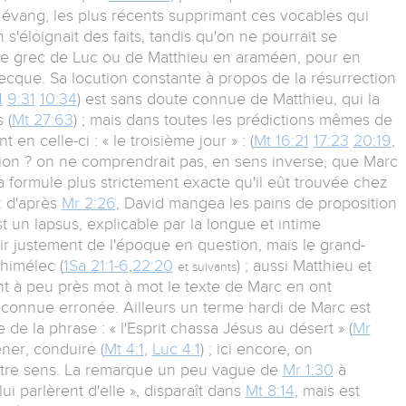
 évang, les plus récents supprimant ces vocables qui
s'éloignait des faits, tandis qu'on ne pourrait se
e le grec de Luc ou de Matthieu en araméen, pour en
recque. Sa locution constante à propos de la résurrection
1
9:31
10:34
) est sans doute connue de Matthieu, qui la
 (
Mt 27:63
) ; mais dans toutes les prédictions mêmes de
en celle-ci : « le troisième jour » : (
Mt 16:21
17:23
20:19
,
ation ? on ne comprendrait pas, en sens inverse, que Marc
 formule plus strictement exacte qu'il eût trouvée chez
: d'après
Mr 2:26
, David mangea les pains de proposition
t un lapsus, explicable par la longue et intime
tir justement de l'époque en question, mais le grand-
Ahimélec (
1Sa 21:1-6
,
22:20
) ; aussi Matthieu et
et suivants
nt à peu près mot à mot le texte de Marc en ont
econnue erronée. Ailleurs un terme hardi de Marc est
 de la phrase : « l'Esprit chassa Jésus au désert » (
Mr
ner, conduire (
Mt 4:1
,
Luc 4:1
) ; ici encore, on
'autre sens. La remarque un peu vague de
Mr 1:30
à
lui parlèrent d'elle », disparaît dans
Mt 8:14
, mais est