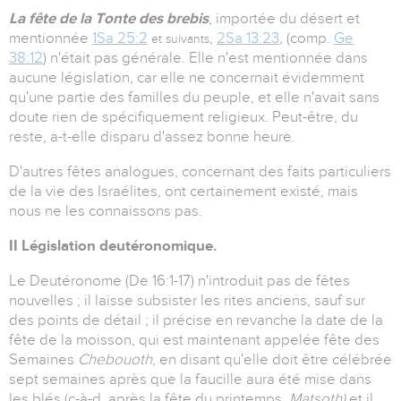
La fête de la Tonte des brebis
, importée du désert et
mentionnée
1Sa 25:2
,
2Sa 13:23
, (comp.
Ge
et suivants
38:12
) n'était pas générale. Elle n'est mentionnée dans
aucune législation, car elle ne concernait évidemment
qu'une partie des familles du peuple, et elle n'avait sans
doute rien de spécifiquement religieux. Peut-être, du
reste, a-t-elle disparu d'assez bonne heure.
D'autres fêtes analogues, concernant des faits particuliers
de la vie des Israélites, ont certainement existé, mais
nous ne les connaissons pas.
II Législation deutéronomique.
Le Deutéronome (De 16:1-17) n'introduit pas de fêtes
nouvelles ; il laisse subsister les rites anciens, sauf sur
des points de détail ; il précise en revanche la date de la
fête de la moisson, qui est maintenant appelée fête des
Semaines
Chebouoth
, en disant qu'elle doit être célébrée
sept semaines après que la faucille aura été mise dans
les blés (c-à-d, après la fête du printemps,
Matsoth)
et il