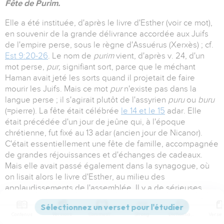
Fête de Purim.
Elle a été instituée, d'après le livre d'Esther (voir ce mot),
en souvenir de la grande délivrance accordée aux Juifs
de l'empire perse, sous le règne d'Assuérus (Xerxès) ; cf.
Est 9:20-26
. Le nom de
purim
vient, d'après v. 24, d'un
mot perse,
pur,
signifiant sort, parce que le méchant
Haman avait jeté les sorts quand il projetait de faire
mourir les Juifs. Mais ce mot
pur
n'existe pas dans la
langue perse ; il s'agirait plutôt de l'assyrien
puru
ou
buru
(=pierre). La fête était célébrée
le 14 et le 15
adar. Elle
était précédée d'un jour de jeûne qui, à l'époque
chrétienne, fut fixé au 13 adar (ancien jour de Nicanor).
C'était essentiellement une fête de famille, accompagnée
de grandes réjouissances et d'échanges de cadeaux.
Mais elle avait passé également dans la synagogue, où
on lisait alors le livre d'Esther, au milieu des
applaudissements de l'assemblée. Il y a de sérieuses
raisons de penser que le livre d'Esther a été écrit non pas
avant l'introduction de la fête dans les milieux juifs de
Contenus
Versions
Commentaires
Strong
Dictionnaire
l'empire perse, mais une fois que la fête était bien