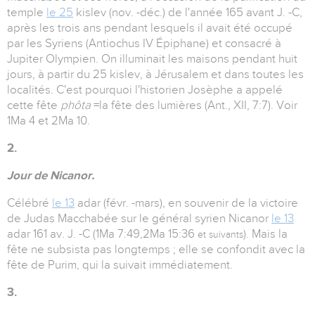
temple
le 25
kislev (nov. -déc.) de l'année 165 avant J. -C,
après les trois ans pendant lesquels il avait été occupé
par les Syriens (Antiochus IV Épiphane) et consacré à
Jupiter Olympien. On illuminait les maisons pendant huit
jours, à partir du 25 kislev, à Jérusalem et dans toutes les
localités. C'est pourquoi l'historien Josèphe a appelé
cette fête
phôta
=la fête des lumières (Ant., XII, 7:7). Voir
1Ma 4 et 2Ma 10.
2.
Jour de Nicanor.
Célébré
le 13
adar (févr. -mars), en souvenir de la victoire
de Judas Macchabée sur le général syrien Nicanor
le 13
adar 161 av. J. -C (1Ma 7:49,2Ma 15:36
). Mais la
et suivants
fête ne subsista pas longtemps ; elle se confondit avec la
fête de Purim, qui la suivait immédiatement.
3.