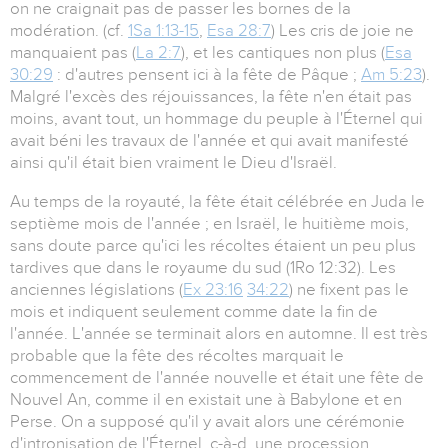
on ne craignait pas de passer les bornes de la
modération. (cf.
1Sa 1:13-15
,
Esa 28:7
) Les cris de joie ne
manquaient pas (
La 2:7
), et les cantiques non plus (
Esa
30:29
: d'autres pensent ici à la fête de Pâque ;
Am 5:23
).
Malgré l'excès des réjouissances, la fête n'en était pas
moins, avant tout, un hommage du peuple à l'Éternel qui
avait béni les travaux de l'année et qui avait manifesté
ainsi qu'il était bien vraiment le Dieu d'Israël.
Au temps de la royauté, la fête était célébrée en Juda le
septième mois de l'année ; en Israël, le huitième mois,
sans doute parce qu'ici les récoltes étaient un peu plus
tardives que dans le royaume du sud (1Ro 12:32). Les
anciennes législations (
Ex 23:16
34:22
) ne fixent pas le
mois et indiquent seulement comme date la fin de
l'année. L'année se terminait alors en automne. Il est très
probable que la fête des récoltes marquait le
commencement de l'année nouvelle et était une fête de
Nouvel An, comme il en existait une à Babylone et en
Perse. On a supposé qu'il y avait alors une cérémonie
d'intronisation de l'Éternel, c-à-d, une procession