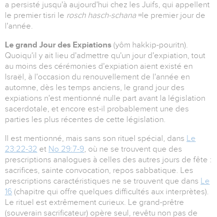
a persisté jusqu'à aujourd'hui chez les Juifs, qui appellent
le premier tisri le
rosch hasch-schana
=le premier jour de
l'année.
Le grand Jour des Expiations
(yôm hakkip-pouritn).
Quoiqu'il y ait lieu d'admettre qu'un jour d'expiation, tout
au moins des cérémonies d'expiation aient existé en
Israël, à l'occasion du renouvellement de l'année en
automne, dès les temps anciens, le grand jour des
expiations n'est mentionné nulle part avant la législation
sacerdotale, et encore est-il probablement une des
parties les plus récentes de cette législation.
Il est mentionné, mais sans son rituel spécial, dans
Le
23:22-32
et
No 29:7-9
, où ne se trouvent que des
prescriptions analogues à celles des autres jours de fête :
sacrifices, sainte convocation, repos sabbatique. Les
prescriptions caractéristiques ne se trouvent que dans
Le
16
(chapitre qui offre quelques difficultés aux interprètes).
Le rituel est extrêmement curieux. Le grand-prêtre
(souverain sacrificateur) opère seul, revêtu non pas de