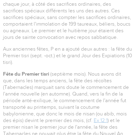
chaque jour, à côté des sacrifices ordinaires, des
sacrifices spéciaux différents les uns des autres. Ces
sacrifices spéciaux, sans compter les sacrifices ordinaires,
comportaient l'immolation de 199 taureaux, béliers, boucs
ou agneaux. Le premier et le huitième jour étaient des
jours de sainte convocation avec repos sabbatique.
Aux anciennes fêtes, P en a ajouté deux autres : la fête du
Premier tisri (sept. -oct.) et le grand Jour des Expiations (10
tisri).
Fête du Premier tisri
(septième mois). Nous avons dit
que, dans les temps anciens, la fête des récoltes
(Tabernacles) marquait sans doute le commencement de
l'année nouvelle (en automne). Quand, vers la fin de la
période anté-exilique, le commencement de l'année fut
transporté au printemps, suivant la coutume
babylonienne, que donc le mois de nisan (ou abib, mois
des épis) devint le premier des mois, (cf.
Ex 12:1
) et le
premier nisan le premier jour de l'année, la fête des
Tabernacles ne pouvait plus être la fête du Nouvel An.