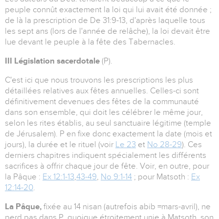
peuple connût exactement la loi qui lui avait été donnée ;
de là la prescription de De 31:9-13, d'après laquelle tous
les sept ans (lors de l'année de relâche), la loi devait être
lue devant le peuple à la fête des Tabernacles.
III Législation sacerdotale
(P).
C'est ici que nous trouvons les prescriptions les plus
détaillées relatives aux fêtes annuelles. Celles-ci sont
définitivement devenues des fêtes de la communauté
dans son ensemble, qui doit les célébrer le même jour,
selon les rites établis, au seul sanctuaire légitime (temple
de Jérusalem). P en fixe donc exactement la date (mois et
jours), la durée et le rituel (voir
Le 23
et
No 28-29
). Ces
derniers chapitres indiquent spécialement les différents
sacrifices à offrir chaque jour de fête. Voir, en outre, pour
la Pâque :
Ex 12:1-13
,
43-49
,
No 9:1-14
; pour Matsoth :
Ex
12:14-20
.
La Pâque,
fixée au 14 nisan (autrefois abib =mars-avril), ne
perd pas dans P, quoique étroitement unie à Matsoth, son