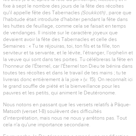
fixe à sept le nombre des jours de la fête des récoltes
qu'il appelle fête des Tabernacles
(Soukkoth)
, parce que
l'habitude était introduite d'habiter pendant la fête dans
les huttes de feuillage, comme cela se faisait en temps
de vendanges. Il insiste sur le caractère joyeux que
devaient avoir la fête des Tabernacles et celle des
Semaines : « Tu te réjouiras, toi, ton fils et ta fille, ton
serviteur et ta servante, et le lévite, l'étranger, l'orphelin et
la veuve qui sont dans tes portes. Tu célébreras la fête en
l'honneur de l'Éternel, car l'Éternel ton Dieu te bénira dans
toutes tes récoltes et dans le travail de tes mains ; tu te
livreras donc entièrement à la joie » (v. 15). On reconnaît ici
le grand souffle de piété et la bienveillance pour les
pauvres et les petits, qui animent le Deutéronome.
Nous notons en passant que les versets relatifs à Pâque-
Matsoth (verset 1-8) soulèvent des difficultés
d'interprétation, mais nous ne nous y arrêtons pas. Tout
cela n'a qu'une importance secondaire.