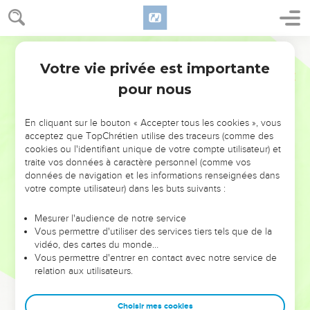
Votre vie privée est importante
pour nous
NE MANQUEZ PAS L’ÉVÉNEMENT
En cliquant sur le bouton « Accepter tous les cookies », vous
DE L’ANNÉE !
acceptez que TopChrétien utilise des traceurs (comme des
cookies ou l'identifiant unique de votre compte utilisateur) et
ET SI LEURS ERREURS POUVAIENT VOUS ÉVITER LES
traite vos données à caractère personnel (comme vos
VOTRES ?
données de navigation et les informations renseignées dans
votre compte utilisateur) dans les buts suivants :
On admire souvent les leaders pour leurs réussites, leur impact,
leur foi ou leur vision. Mais on voit moins les doutes, les erreurs
Mesurer l'audience de notre service
Vous permettre d'utiliser des services tiers tels que de la
et les saisons difficiles qu'ils ont traversés, alors même que ce
vidéo, des cartes du monde…
sont elles qui les ont façonnés.
Vous permettre d'entrer en contact avec notre service de
relation aux utilisateurs.
Dans cette conférence, leaders, entrepreneurs, et responsables
reviennent sur les erreurs marquantes de leur parcours et les
clés pour avancer avec plus de sagesse afin que leurs erreurs
Choisir mes cookies