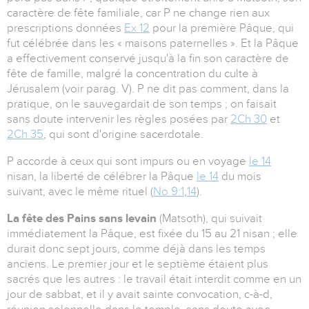
caractère de fête familiale, car P ne change rien aux
prescriptions données
Ex 12
pour la première Pâque, qui
fut célébrée dans les « maisons paternelles ». Et la Pâque
a effectivement conservé jusqu'à la fin son caractère de
fête de famille, malgré la concentration du culte à
Jérusalem (voir parag. V). P ne dit pas comment, dans la
pratique, on le sauvegardait de son temps ; on faisait
sans doute intervenir les règles posées par
2Ch 30
et
2Ch 35
, qui sont d'origine sacerdotale.
P accorde à ceux qui sont impurs ou en voyage
le 14
nisan, la liberté de célébrer la Pâque
le 14
du mois
suivant, avec le même rituel (
No 9:1
,
14
).
La fête des Pains sans levain
(Matsoth), qui suivait
immédiatement la Pâque, est fixée du 15 au 21 nisan ; elle
durait donc sept jours, comme déjà dans les temps
anciens. Le premier jour et le septième étaient plus
sacrés que les autres : le travail était interdit comme en un
jour de sabbat, et il y avait sainte convocation, c-à-d,