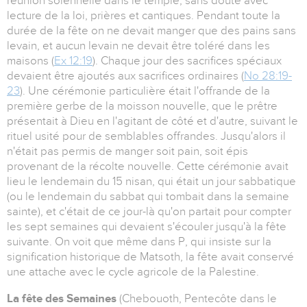
réunion solennelle dans le temple, sans doute avec
lecture de la loi, prières et cantiques. Pendant toute la
durée de la fête on ne devait manger que des pains sans
levain, et aucun levain ne devait être toléré dans les
maisons (
Ex 12:19
). Chaque jour des sacrifices spéciaux
devaient être ajoutés aux sacrifices ordinaires (
No 28:19-
23
). Une cérémonie particulière était l'offrande de la
première gerbe de la moisson nouvelle, que le prêtre
présentait à Dieu en l'agitant de côté et d'autre, suivant le
rituel usité pour de semblables offrandes. Jusqu'alors il
n'était pas permis de manger soit pain, soit épis
provenant de la récolte nouvelle. Cette cérémonie avait
lieu le lendemain du 15 nisan, qui était un jour sabbatique
(ou le lendemain du sabbat qui tombait dans la semaine
sainte), et c'était de ce jour-là qu'on partait pour compter
les sept semaines qui devaient s'écouler jusqu'à la fête
suivante. On voit que même dans P, qui insiste sur la
signification historique de Matsoth, la fête avait conservé
une attache avec le cycle agricole de la Palestine.
La fête des Semaines
(Chebouoth, Pentecôte dans le