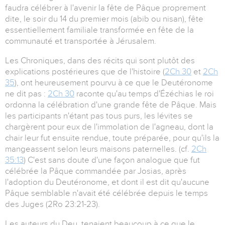
faudra célébrer à l'avenir la fête de Pâque proprement
dite, le soir du 14 du premier mois (abib ou nisan), fête
essentiellement familiale transformée en fête de la
communauté et transportée à Jérusalem.
Les Chroniques, dans des récits qui sont plutôt des
explications postérieures que de l'histoire (
2Ch 30
et
2Ch
35
), ont heureusement pourvu à ce que le Deutéronome
ne dit pas :
2Ch 30
raconte qu'au temps d'Ézéchias le roi
ordonna la célébration d'une grande fête de Pâque. Mais
les participants n'étant pas tous purs, les lévites se
chargèrent pour eux de l'immolation de l'agneau, dont la
chair leur fut ensuite rendue, toute préparée, pour qu'ils la
mangeassent selon leurs maisons paternelles. (cf.
2Ch
35:13
) C'est sans doute d'une façon analogue que fut
célébrée la Pâque commandée par Josias, après
l'adoption du Deutéronome, et dont il est dit qu'aucune
Pâque semblable n'avait été célébrée depuis le temps
des Juges (2Ro 23:21-23).
Les auteurs du Deu. tenaient beaucoup à ce que le