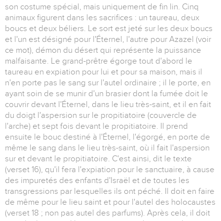
son costume spécial, mais uniquement de fin lin. Cinq
animaux figurent dans les sacrifices : un taureau, deux
boucs et deux béliers. Le sort est jeté sur les deux boucs
et l'un est désigné pour l'Éternel, l'autre pour Azazel (voir
ce mot), démon du désert qui représente la puissance
malfaisante. Le grand-prêtre égorge tout d'abord le
taureau en expiation pour lui et pour sa maison, mais il
n'en porte pas le sang sur l'autel ordinaire ; il le porte, en
ayant soin de se munir d'un brasier dont la fumée doit le
couvrir devant l'Éternel, dans le lieu très-saint, et il en fait
du doigt l'aspersion sur le propitiatoire (couvercle de
l'arche) et sept fois devant le propitiatoire. Il prend
ensuite le bouc destiné à l'Éternel, l'égorgé, en porte de
même le sang dans le lieu très-saint, où il fait l'aspersion
sur et devant le propitiatoire. C'est ainsi, dit le texte
(verset 16), qu'il fera l'expiation pour le sanctuaire, à cause
des impuretés des enfants d'Israël et de toutes les
transgressions par lesquelles ils ont péché. Il doit en faire
de même pour le lieu saint et pour l'autel des holocaustes
(verset 18 ; non pas autel des parfums). Après cela, il doit