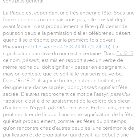
sens plus général.
La Pâque est cependant une très ancienne fête. Sous une
forme que nous ne connaissons pas, elle existait déjà
avant Moïse : c'est probablement la fête qu'il demande
pour son peuple la permission d'aller célébrer au désert,
quand il se présente pour la première fois devant
Pharaon (
Ex 5:1-3
, voir
Ex 4:18
8:24
10 7
,
11
,
24-26
). La
signification primitive du nom est incertaine. Dans
Ex 12:13
,
ce nom,
pèsakh,
est mis en rapport avec un verbe de
même racine qui doit signifier « passer en épargnant »,
mais on conteste que ce soit là le vrai sens du verbe.
Dans 1Ro 18:21, il signifie boiter, sauter en boitant, et
désigne une danse sacrée ; donc
pèsakh
signifiait fête
sacrée. D'autres rapprochent ce mot de l'assyr.
pasakhu
=apaiser, c'est-à-dire apaisement de la colère des dieux ;
d'autres de l'égypt.
pôsekh--
moisson. En tout cas, on ne
peut rien tirer de là pour l'ancienne signification de la fête,
qui était probablement, comme les fêtes du printemps
qu'on rencontre chez d'autres peuples, une cérémonie de
purification et de propitiation qui devait, au début d'une