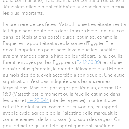
de la communauté, mais avant la concentration du culte à
Jérusalem elles étaient célébrées aux sanctuaires locaux
les plus importants.
La première de ces fêtes, Matsoth, unie très étroitement à
la Pâque sans doute déjà dans l'ancien Israël, en tout cas
dans les législations postérieures, est mise, comme la
Pâque, en rapport étroit avec la sortie d'Egypte. Elle
devait rappeler les pains sans levain que les Israélites
avaient mangés dans la hâte de leur départ, la nuit où ils
furent renvoyés par les Égyptiens (
Ex 12:33
,
39
), et, d'une
manière plus générale, la grande délivrance que l'Éternel,
au mois des épis, avait accordée à son peuple. Une autre
signification n'est pas indiquée dans les anciennes
législations. Mais des passages postérieurs, comme De
16:9 (Matsoth est le moment où la faucille est mise dans
les blés) et
Le 23:8-14
(rite de la gerbe), montrent que
cette fête était aussi, comme les suivantes, en rapport
avec le cycle agricole de la Palestine : elle marquait le
commencement de la moisson (moisson des orges). On
peut admettre qu'une fête spécifiquement israélite et