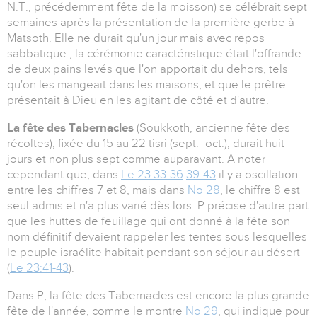
N.T., précédemment fête de la moisson) se célébrait sept
semaines après la présentation de la première gerbe à
Matsoth. Elle ne durait qu'un jour mais avec repos
sabbatique ; la cérémonie caractéristique était l'offrande
de deux pains levés que l'on apportait du dehors, tels
qu'on les mangeait dans les maisons, et que le prêtre
présentait à Dieu en les agitant de côté et d'autre.
La fête des Tabernacles
(Soukkoth, ancienne fête des
récoltes), fixée du 15 au 22 tisri (sept. -oct.), durait huit
jours et non plus sept comme auparavant. A noter
cependant que, dans
Le 23:33-36
39-43
il y a oscillation
entre les chiffres 7 et 8, mais dans
No 28
, le chiffre 8 est
seul admis et n'a plus varié dès lors. P précise d'autre part
que les huttes de feuillage qui ont donné à la fête son
nom définitif devaient rappeler les tentes sous lesquelles
le peuple israélite habitait pendant son séjour au désert
(
Le 23:41-43
).
Dans P, la fête des Tabernacles est encore la plus grande
fête de l'année, comme le montre
No 29
, qui indique pour