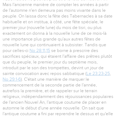
Mais l'ancienne manière de compter les années à partir
de l'automne n'en demeura pas moins vivante dans le
peuple. On laissa donc la fête des Tabernacles à sa date
habituelle et on institua, à côté, une fête spéciale, le
premier jour (nouvelle lune) du mois de tisri, ou plus
exactement on donna à la nouvelle lune de ce mois-là
une importance plus grande qu'aux autres fêtes de
nouvelle lune qui continuaient à subsister. Tandis que
pour celles-ci
No 28:11
,
15
se borne à prescrire des
sacrifices spéciaux, qui étaient l'affaire des prêtres plutôt
que du peuple, le premier jour du septième mois,
introduit par le son des trompettes, devint un jour de
sainte convocation avec repos sabbatique (
Le 23:23-25
,
No 29:1-6
). C'était une manière de marquer le
commencement de la seconde partie de l'année,
autrefois la première, et de rappeler sur le terrain
religieux, indépendamment des réjouissances populaires
de l'ancien Nouvel An, l'antique coutume de placer en
automne le début d'une année nouvelle. On sait que
l'antique coutume a fini par reprendre le dessus et qu'elle