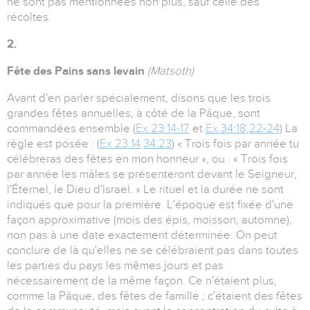
ne sont pas mentionnées non plus, sauf celle des
récoltes.
2.
Fête des Pains sans levain
(Matsoth)
Avant d'en parler spécialement, disons que les trois
grandes fêtes annuelles, à côté de la Pâque, sont
commandées ensemble (
Ex 23:14-17
et
Ex 34:18
,
22-24
) La
règle est posée : (
Ex 23:14
34:23
) « Trois fois par année tu
célébreras des fêtes en mon honneur », ou : « Trois fois
par année les mâles se présenteront devant le Seigneur,
l'Éternel, le Dieu d'Israël. » Le rituel et la durée ne sont
indiqués que pour la première. L'époque est fixée d'une
façon approximative (mois des épis, moisson, automne),
non pas à une date exactement déterminée. On peut
conclure de là qu'elles ne se célébraient pas dans toutes
les parties du pays les mêmes jours et pas
nécessairement de la même façon. Ce n'étaient plus,
comme la Pâque, des fêtes de famille ; c'étaient des fêtes