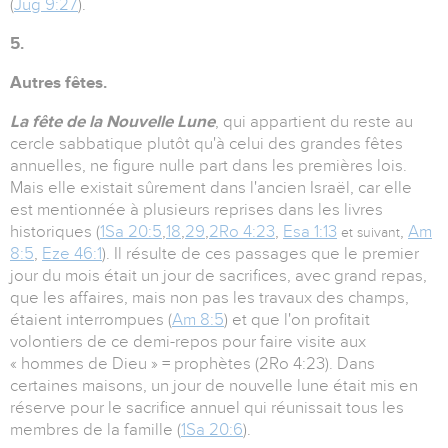
(
Jug 9:27
).
5.
Autres fêtes.
La fête de la Nouvelle Lune
, qui appartient du reste au
cercle sabbatique plutôt qu'à celui des grandes fêtes
annuelles, ne figure nulle part dans les premières lois.
Mais elle existait sûrement dans l'ancien Israël, car elle
est mentionnée à plusieurs reprises dans les livres
historiques (
1Sa 20:5
,
18
,
29
,
2
Ro 4:23
,
Esa 1:13
,
Am
et suivant
8:5
,
Eze 46:1
). Il résulte de ces passages que le premier
jour du mois était un jour de sacrifices, avec grand repas,
que les affaires, mais non pas les travaux des champs,
étaient interrompues (
Am 8:5
) et que l'on profitait
volontiers de ce demi-repos pour faire visite aux
« hommes de Dieu » = prophètes (2Ro 4:23). Dans
certaines maisons, un jour de nouvelle lune était mis en
réserve pour le sacrifice annuel qui réunissait tous les
membres de la famille (
1Sa 20:6
).