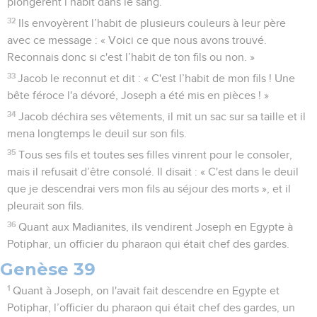
plongèrent l’habit dans le sang.
32
Ils envoyèrent l’habit de plusieurs couleurs à leur père
avec ce message : « Voici ce que nous avons trouvé.
Reconnais donc si c'est l’habit de ton fils ou non. »
33
Jacob le reconnut et dit : « C'est l’habit de mon fils ! Une
bête féroce l'a dévoré, Joseph a été mis en pièces ! »
34
Jacob déchira ses vêtements, il mit un sac sur sa taille et il
mena longtemps le deuil sur son fils.
35
Tous ses fils et toutes ses filles vinrent pour le consoler,
mais il refusait d’être consolé. Il disait : « C'est dans le deuil
que je descendrai vers mon fils au séjour des morts », et il
pleurait son fils.
36
Quant aux Madianites, ils vendirent Joseph en Egypte à
Potiphar, un officier du pharaon qui était chef des gardes.
Genèse 39
1
Quant à Joseph, on l'avait fait descendre en Egypte et
Potiphar, l’officier du pharaon qui était chef des gardes, un