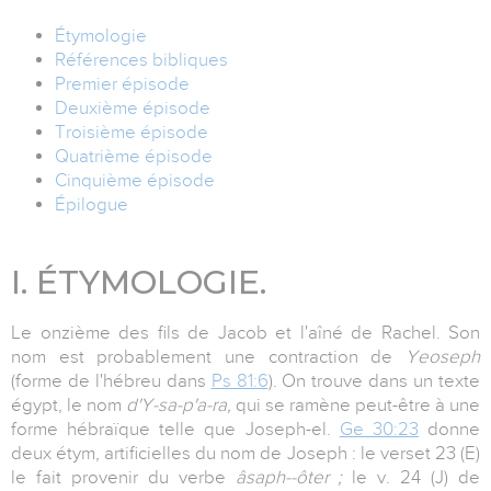
Étymologie
Références bibliques
Premier épisode
Deuxième épisode
Troisième épisode
Quatrième épisode
Cinquième épisode
Épilogue
I. ÉTYMOLOGIE.
Le onzième des fils de Jacob et l'aîné de Rachel. Son
nom est probablement une contraction de
Yeoseph
(forme de l'hébreu dans
Ps 81:6
). On trouve dans un texte
égypt, le nom
d'Y-sa-p'a-ra,
qui se ramène peut-être à une
forme hébraïque telle que Joseph-el.
Ge 30:23
donne
deux étym, artificielles du nom de Joseph : le verset 23 (E)
le fait provenir du verbe
âsaph--ôter ;
le v. 24 (J) de