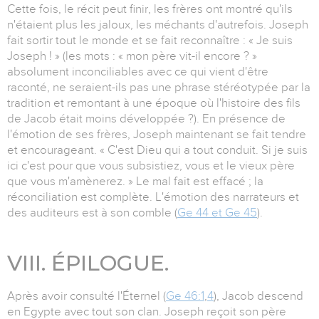
Cette fois, le récit peut finir, les frères ont montré qu'ils
n'étaient plus les jaloux, les méchants d'autrefois. Joseph
fait sortir tout le monde et se fait reconnaître : « Je suis
Joseph ! » (les mots : « mon père vit-il encore ? »
absolument inconciliables avec ce qui vient d'être
raconté, ne seraient-ils pas une phrase stéréotypée par la
tradition et remontant à une époque où l'histoire des fils
de Jacob était moins développée ?). En présence de
l'émotion de ses frères, Joseph maintenant se fait tendre
et encourageant. « C'est Dieu qui a tout conduit. Si je suis
ici c'est pour que vous subsistiez, vous et le vieux père
que vous m'amènerez. » Le mal fait est effacé ; la
réconciliation est complète. L'émotion des narrateurs et
des auditeurs est à son comble (
Ge 44 et Ge 45
).
VIII. ÉPILOGUE.
Après avoir consulté l'Éternel (
Ge 46:1
,
4
), Jacob descend
en Egypte avec tout son clan. Joseph reçoit son père