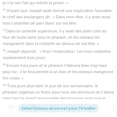
je n'ai rien fait qui mérite la prison. »
16
Voyant que Joseph avait donné une explication favorable,
le chef des boulangers dit : « Dans mon rêve, il y avait aussi
trois corbeilles de pain blanc sur ma tête.
17
Dans la corbeille supérieure, il y avait des plats cuits au
four de toute sorte pour le pharaon, et les oiseaux les
mangeaient dans la corbeille au-dessus de ma tête. »
18
Joseph répondit : « Voici l'explication. Les trois corbeilles
représentent trois jours.
19
Encore trois jours et le pharaon t’élèvera bien trop haut
pour toi : il te fera pendre à un bois et les oiseaux mangeront
ton corps. »
20
Trois jours plus tard, le jour de son anniversaire, le
pharaon organisa un festin pour tous ses serviteurs et il éleva
bien haut le grand responsable des boissons ainsi que le
chef des boulangers au milieu de ses serviteurs :
21
Contenus
Versions
Commentaires
Strong
Dictionnaire
il rétablit le grand responsable des boissons dans ses