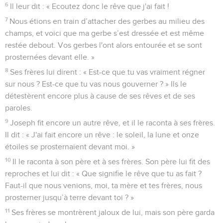
6
Il leur dit : « Ecoutez donc le rêve que j'ai fait !
7
Nous étions en train d’attacher des gerbes au milieu des
champs, et voici que ma gerbe s’est dressée et est même
restée debout. Vos gerbes l'ont alors entourée et se sont
prosternées devant elle. »
8
Ses frères lui dirent : « Est-ce que tu vas vraiment régner
sur nous ? Est-ce que tu vas nous gouverner ? » Ils le
détestèrent encore plus à cause de ses rêves et de ses
paroles.
9
Joseph fit encore un autre rêve, et il le raconta à ses frères.
Il dit : « J'ai fait encore un rêve : le soleil, la lune et onze
étoiles se prosternaient devant moi. »
10
Il le raconta à son père et à ses frères. Son père lui fit des
reproches et lui dit : « Que signifie le rêve que tu as fait ?
Faut-il que nous venions, moi, ta mère et tes frères, nous
prosterner jusqu’à terre devant toi ? »
11
Ses frères se montrèrent jaloux de lui, mais son père garda