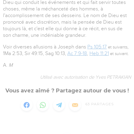
Dieu qui conduit les événements et qui fait servir toutes
choses, même la méchanceté des hommes, à
l'accomplissement de ses desseins. Le nom de Dieu est
prononcé avec discrétion, mais la pensée de Dieu est
toujours là, et c'est elle qui donne à ce récit, en sus de
son charme, une indéniable grandeur.
Voir diverses allusions à Joseph dans
Ps 105:17
,
et suivants
1Ma 2:53, Sir 49:15, Sag 10:13,
Ac 7:9-18
,
Heb 11:21
.
et suivant
A.
M
Utilisé avec autorisation de Yves PETRAKIAN
Vous avez aimé ? Partagez autour de vous !
63
PARTAGES