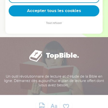
deviennent vos tremplins. Que vous guidiez un ministère, une
équipe, un groupe ou une famille, leur expérience est faite
Accepter tous les cookies
pour vous.
Tout refuser
Je découvre l’événement
Un outil révolutionnaire de lecture et d'étude de la Bible en
ligne. Démarrez dès aujourd'hui le plan de lecture offert dont
vous avez besoin.