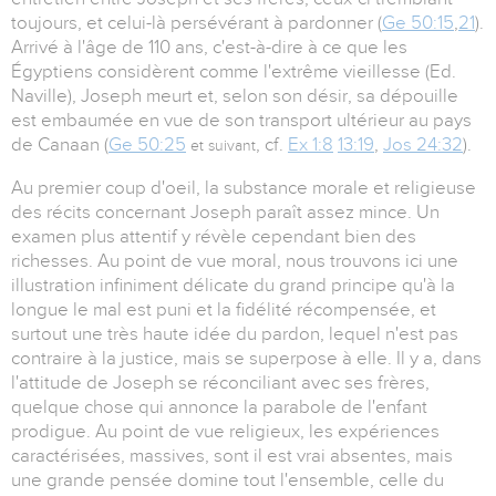
toujours, et celui-là persévérant à pardonner (
Ge 50:15
,
21
).
Arrivé à l'âge de 110 ans, c'est-à-dire à ce que les
Égyptiens considèrent comme l'extrême vieillesse (Ed.
Naville), Joseph meurt et, selon son désir, sa dépouille
est embaumée en vue de son transport ultérieur au pays
de Canaan (
Ge 50:25
, cf.
Ex 1:8
13:19
,
Jos 24:32
).
et suivant
Au premier coup d'oeil, la substance morale et religieuse
des récits concernant Joseph paraît assez mince. Un
examen plus attentif y révèle cependant bien des
richesses. Au point de vue moral, nous trouvons ici une
illustration infiniment délicate du grand principe qu'à la
longue le mal est puni et la fidélité récompensée, et
surtout une très haute idée du pardon, lequel n'est pas
contraire à la justice, mais se superpose à elle. Il y a, dans
l'attitude de Joseph se réconciliant avec ses frères,
quelque chose qui annonce la parabole de l'enfant
prodigue. Au point de vue religieux, les expériences
caractérisées, massives, sont il est vrai absentes, mais
une grande pensée domine tout l'ensemble, celle du