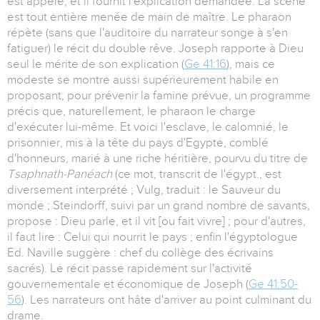
est appelé, et il fournit l'explication demandée. La scène
est tout entière menée de main de maître. Le pharaon
répète (sans que l'auditoire du narrateur songe à s'en
fatiguer) le récit du double rêve. Joseph rapporte à Dieu
seul le mérite de son explication (
Ge 41:16
), mais ce
modeste se montre aussi supérieurement habile en
proposant, pour prévenir la famine prévue, un programme
précis que, naturellement, le pharaon le charge
d'exécuter lui-même. Et voici l'esclave, le calomnié, le
prisonnier, mis à la tête du pays d'Egypte, comblé
d'honneurs, marié à une riche héritière, pourvu du titre de
Tsaphnath-Panéach
(ce mot, transcrit de l'égypt., est
diversement interprété ; Vulg, traduit : le Sauveur du
monde ; Steindorff, suivi par un grand nombre de savants,
propose : Dieu parle, et il vit [ou fait vivre] ; pour d'autres,
il faut lire : Celui qui nourrit le pays ; enfin l'égyptologue
Ed. Naville suggère : chef du collège des écrivains
sacrés). Le récit passe rapidement sur l'activité
gouvernementale et économique de Joseph (
Ge 41:50-
56
). Les narrateurs ont hâte d'arriver au point culminant du
drame.