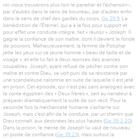
roi--nous trouverons plus loin le panetier et l'échanson--,
par d'autres dans le sens de bourreau, par d'autres enfin
dans le sens de chef des gardes du corps,
Ge 39:1
). La
bénédiction de l'Éternel, qui a à la fois pour support et
pour effet une conduite intègre, fait « réussir » Joseph. Il
gagne la confiance de son maître, dont il devient le fondé
de pouvoirs. Malheureusement, la femme de Potiphar
jette les yeux sur ce jeune homme « beau de taille et de
visage », et elle lui fait à deux reprises des avances
coupables. Joseph, ayant refusé de pécher contre son
maître et contre Dieu, se voit puni de sa résistance par
une scandaleuse calomnie en suite de laquelle il est jeté
en prison. Cet épisode, qui n'est pas sans analogies avec
le conte égyptien des « Deux frères », sert au narrateur à
préparer dramatiquement la suite de son récit. Pour la
seconde fois la méchanceté humaine s'acharne sur
Joseph, mais c'est afin de le conduire, par un chemin que
Dieu connaît, aux destinées les plus hautes (
Ge 39:2
,
20
).
Dans la prison, le mérite de Joseph lui vaut de nouveau
un poste de confiance (
Ge 39:23
), mais surtout la