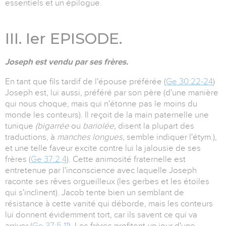
essentiels et un épilogue.
III. Ier EPISODE.
Joseph est vendu par ses frères.
En tant que fils tardif de l'épouse préférée (
Ge 30:22-24
)
Joseph est, lui aussi, préféré par son père (d'une manière
qui nous choque, mais qui n'étonne pas le moins du
monde les conteurs). Il reçoit de la main paternelle une
tunique
(bigarrée
ou
bariolée,
disent la plupart des
traductions, à
manches longues,
semble indiquer l'étym.),
et une telle faveur excite contre lui la jalousie de ses
frères (
Ge 37:2
,
4
). Cette animosité fraternelle est
entretenue par l'inconscience avec laquelle Joseph
raconte ses rêves orgueilleux (les gerbes et les étoiles
qui s'inclinent). Jacob tente bien un semblant de
résistance à cette vanité qui déborde, mais les conteurs
lui donnent évidemment tort, car ils savent ce qui va
arriver (
Ge 37:5
,
11
). Les frères profitent un jour d'une