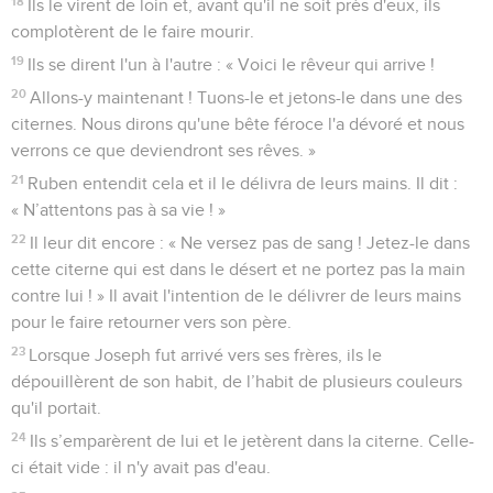
18
Ils le virent de loin et, avant qu'il ne soit près d'eux, ils
complotèrent de le faire mourir.
19
Ils se dirent l'un à l'autre : « Voici le rêveur qui arrive !
20
Allons-y maintenant ! Tuons-le et jetons-le dans une des
citernes. Nous dirons qu'une bête féroce l'a dévoré et nous
verrons ce que deviendront ses rêves. »
21
Ruben entendit cela et il le délivra de leurs mains. Il dit :
« N’attentons pas à sa vie ! »
22
Il leur dit encore : « Ne versez pas de sang ! Jetez-le dans
cette citerne qui est dans le désert et ne portez pas la main
contre lui ! » Il avait l'intention de le délivrer de leurs mains
pour le faire retourner vers son père.
23
Lorsque Joseph fut arrivé vers ses frères, ils le
dépouillèrent de son habit, de l’habit de plusieurs couleurs
qu'il portait.
24
Ils s’emparèrent de lui et le jetèrent dans la citerne. Celle-
ci était vide : il n'y avait pas d'eau.