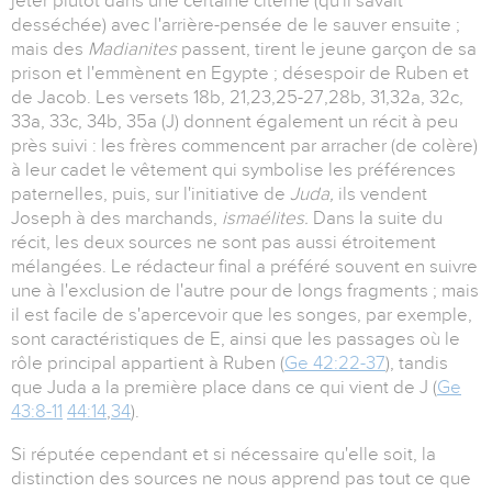
jeter plutôt dans une certaine citerne (qu'il savait
desséchée) avec l'arrière-pensée de le sauver ensuite ;
mais des
Madianites
passent, tirent le jeune garçon de sa
prison et l'emmènent en Egypte ; désespoir de Ruben et
de Jacob. Les versets 18b, 21,23,25-27,28b, 31,32a, 32c,
33a, 33c, 34b, 35a (J) donnent également un récit à peu
près suivi : les frères commencent par arracher (de colère)
à leur cadet le vêtement qui symbolise les préférences
paternelles, puis, sur l'initiative de
Juda,
ils vendent
Joseph à des marchands,
ismaélites.
Dans la suite du
récit, les deux sources ne sont pas aussi étroitement
mélangées. Le rédacteur final a préféré souvent en suivre
une à l'exclusion de l'autre pour de longs fragments ; mais
il est facile de s'apercevoir que les songes, par exemple,
sont caractéristiques de E, ainsi que les passages où le
rôle principal appartient à Ruben (
Ge 42:22-37
), tandis
que Juda a la première place dans ce qui vient de J (
Ge
43:8-11
44:14
,
34
).
Si réputée cependant et si nécessaire qu'elle soit, la
distinction des sources ne nous apprend pas tout ce que