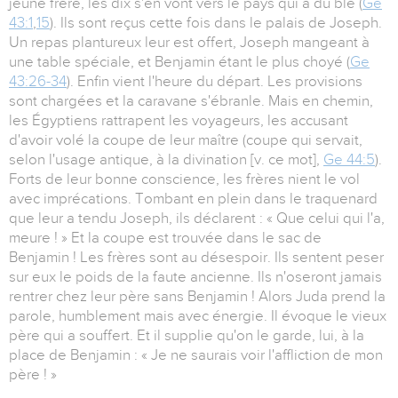
jeune frère, les dix s'en vont vers le pays qui a du blé (
Ge
43:1
,
15
). Ils sont reçus cette fois dans le palais de Joseph.
Un repas plantureux leur est offert, Joseph mangeant à
une table spéciale, et Benjamin étant le plus choyé (
Ge
43:26-34
). Enfin vient l'heure du départ. Les provisions
sont chargées et la caravane s'ébranle. Mais en chemin,
les Égyptiens rattrapent les voyageurs, les accusant
d'avoir volé la coupe de leur maître (coupe qui servait,
selon l'usage antique, à la divination [v. ce mot],
Ge 44:5
).
Forts de leur bonne conscience, les frères nient le vol
avec imprécations. Tombant en plein dans le traquenard
que leur a tendu Joseph, ils déclarent : « Que celui qui l'a,
meure ! » Et la coupe est trouvée dans le sac de
Benjamin ! Les frères sont au désespoir. Ils sentent peser
sur eux le poids de la faute ancienne. Ils n'oseront jamais
rentrer chez leur père sans Benjamin ! Alors Juda prend la
parole, humblement mais avec énergie. Il évoque le vieux
père qui a souffert. Et il supplie qu'on le garde, lui, à la
place de Benjamin : « Je ne saurais voir l'affliction de mon
père ! »