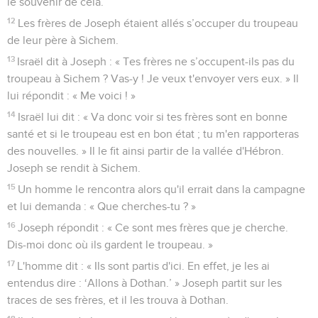
le souvenir de cela.
12
Les frères de Joseph étaient allés s’occuper du troupeau
de leur père à Sichem.
13
Israël dit à Joseph : « Tes frères ne s’occupent-ils pas du
troupeau à Sichem ? Vas-y ! Je veux t'envoyer vers eux. » Il
lui répondit : « Me voici ! »
14
Israël lui dit : « Va donc voir si tes frères sont en bonne
santé et si le troupeau est en bon état ; tu m'en rapporteras
des nouvelles. » Il le fit ainsi partir de la vallée d'Hébron.
Joseph se rendit à Sichem.
15
Un homme le rencontra alors qu'il errait dans la campagne
et lui demanda : « Que cherches-tu ? »
16
Joseph répondit : « Ce sont mes frères que je cherche.
Dis-moi donc où ils gardent le troupeau. »
17
L'homme dit : « Ils sont partis d'ici. En effet, je les ai
entendus dire : ‘Allons à Dothan.’ » Joseph partit sur les
traces de ses frères, et il les trouva à Dothan.