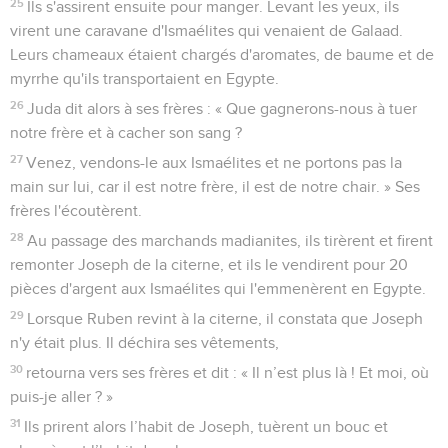
25
Ils s'assirent ensuite pour manger. Levant les yeux, ils
virent une caravane d'Ismaélites qui venaient de Galaad.
Leurs chameaux étaient chargés d'aromates, de baume et de
myrrhe qu'ils transportaient en Egypte.
26
Juda dit alors à ses frères : « Que gagnerons-nous à tuer
notre frère et à cacher son sang ?
27
Venez, vendons-le aux Ismaélites et ne portons pas la
main sur lui, car il est notre frère, il est de notre chair. » Ses
frères l'écoutèrent.
28
Au passage des marchands madianites, ils tirèrent et firent
remonter Joseph de la citerne, et ils le vendirent pour 20
pièces d'argent aux Ismaélites qui l'emmenèrent en Egypte.
29
Lorsque Ruben revint à la citerne, il constata que Joseph
n'y était plus. Il déchira ses vêtements,
30
retourna vers ses frères et dit : « Il n’est plus là ! Et moi, où
puis-je aller ? »
31
Ils prirent alors l’habit de Joseph, tuèrent un bouc et