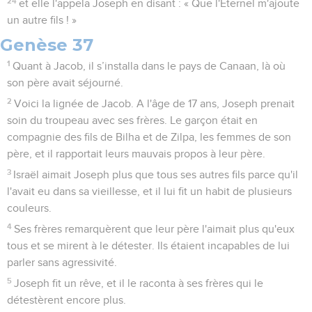
24
et elle l'appela Joseph en disant : « Que l'Eternel m'ajoute
un autre fils ! »
Genèse 37
1
Quant à Jacob, il s’installa dans le pays de Canaan, là où
son père avait séjourné.
2
Voici la lignée de Jacob. A l'âge de 17 ans, Joseph prenait
soin du troupeau avec ses frères. Le garçon était en
compagnie des fils de Bilha et de Zilpa, les femmes de son
père, et il rapportait leurs mauvais propos à leur père.
3
Israël aimait Joseph plus que tous ses autres fils parce qu'il
l'avait eu dans sa vieillesse, et il lui fit un habit de plusieurs
couleurs.
4
Ses frères remarquèrent que leur père l'aimait plus qu'eux
tous et se mirent à le détester. Ils étaient incapables de lui
parler sans agressivité.
5
Joseph fit un rêve, et il le raconta à ses frères qui le
détestèrent encore plus.