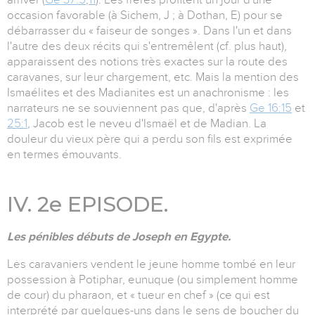
occasion favorable (à Sichem, J ; à Dothan, E) pour se
débarrasser du « faiseur de songes ». Dans l'un et dans
l'autre des deux récits qui s'entremêlent (cf. plus haut),
apparaissent des notions très exactes sur la route des
caravanes, sur leur chargement, etc. Mais la mention des
Ismaélites et des Madianites est un anachronisme : les
narrateurs ne se souviennent pas que, d'après
Ge 16:15
et
25:1
, Jacob est le neveu d'Ismaël et de Madian. La
douleur du vieux père qui a perdu son fils est exprimée
en termes émouvants.
IV. 2e EPISODE.
Les pénibles débuts de Joseph en Egypte.
Les caravaniers vendent le jeune homme tombé en leur
possession à Potiphar, eunuque (ou simplement homme
de cour) du pharaon, et « tueur en chef » (ce qui est
interprété par quelques-uns dans le sens de boucher du