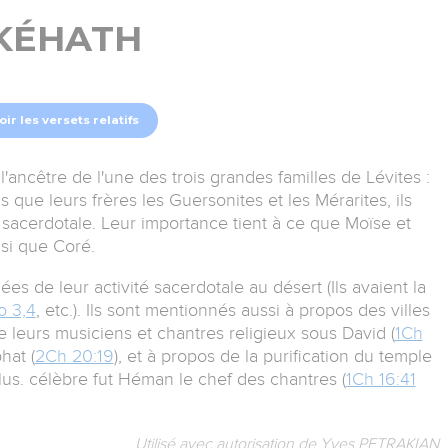
KÉHATH
oir les versets relatifs
 l'ancêtre de l'une des trois grandes familles de Lévites :
s que leurs frères les Guersonites et les Mérarites, ils
n sacerdotale. Leur importance tient à ce que Moïse et
nsi que Coré.
s de leur activité sacerdotale au désert (Ils avaient la
o 3,4
, etc.). Ils sont mentionnés aussi à propos des villes
e leurs musiciens et chantres religieux sous David (
1Ch
hat (
2Ch 20:19
), et à propos de la purification du temple
plus. célèbre fut Héman le chef des chantres (
1Ch 16:41
Utilisé avec autorisation de Yves PETRAKIAN