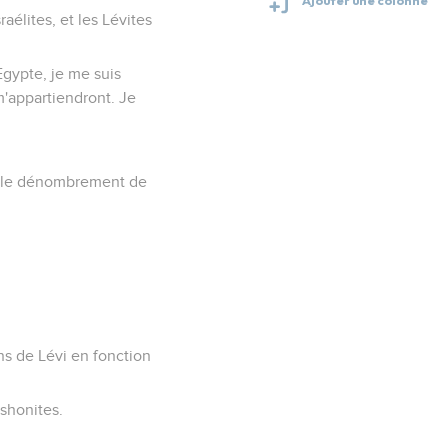
raélites, et les Lévites
Egypte, je me suis
m'appartiendront. Je
as le dénombrement de
ans de Lévi en fonction
rshonites.