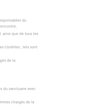
responsables du
 rencontre,
l, ainsi que de tous les
 Uziélites ; tels sont
gés de la
les du sanctuaire avec
 hommes chargés de la