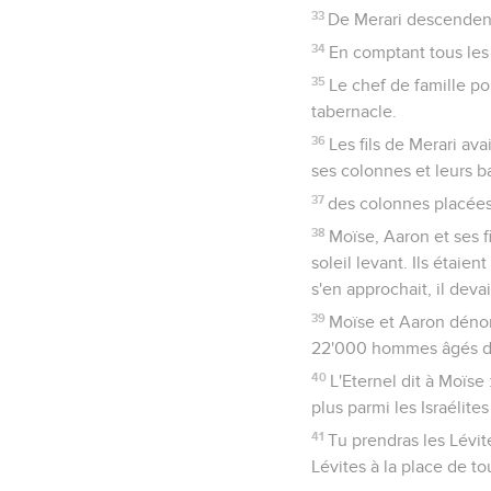
33
De Merari descendent 
34
En comptant tous le
35
Le chef de famille pou
tabernacle.
36
Les fils de Merari av
ses colonnes et leurs b
37
des colonnes placées 
38
Moïse, Aaron et ses f
soleil levant. Ils étaie
s'en approchait, il deva
39
Moïse et Aaron dénomb
22'000 hommes âgés d'
40
L'Eternel dit à Moïs
plus parmi les Israélite
41
Tu prendras les Lévite
Lévites à la place de to