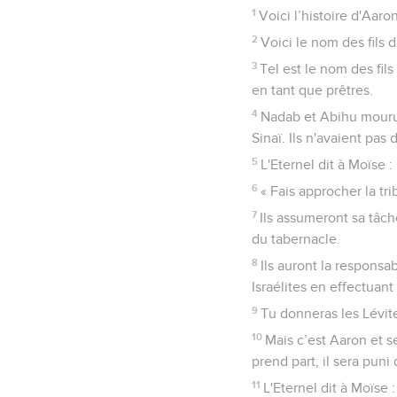
1
Voici l’histoire d'Aaro
2
Voici le nom des fils 
3
Tel est le nom des fil
en tant que prêtres.
4
Nadab et Abihu mourure
Sinaï. Ils n'avaient pas
5
L'Eternel dit à Moïse :
6
« Fais approcher la tri
7
Ils assumeront sa tâch
du tabernacle.
8
Ils auront la responsa
Israélites en effectuant
9
Tu donneras les Lévite
10
Mais c’est Aaron et se
prend part, il sera puni 
11
L'Eternel dit à Moïse :