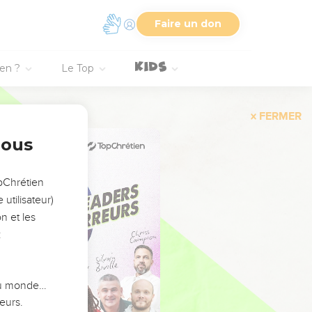
Faire un don
ien ?
Le Top
FERMER
nous
opChrétien
utilisateur)
n et les
:
 du monde…
eurs.