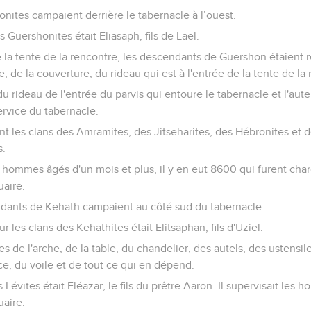
nites campaient derrière le tabernacle à l’ouest.
s Guershonites était Eliasaph, fils de Laël.
 la tente de la rencontre, les descendants de Guershon étaient 
e, de la couverture, du rideau qui est à l'entrée de la tente de la
du rideau de l'entrée du parvis qui entoure le tabernacle et l'aute
rvice du tabernacle.
les clans des Amramites, des Jitseharites, des Hébronites et des
s.
 hommes âgés d'un mois et plus, il y en eut 8600 qui furent char
uaire.
dants de Kehath campaient au côté sud du tabernacle.
r les clans des Kehathites était Elitsaphan, fils d'Uziel.
es de l'arche, de la table, du chandelier, des autels, des ustensi
ice, du voile et de tout ce qui en dépend.
 Lévites était Eléazar, le fils du prêtre Aaron. Il supervisait les
uaire.