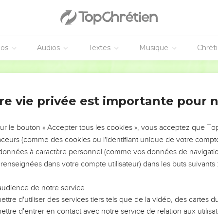
éos
Audios
Textes
Musique
Chrét
re vie privée est importante pour 
NEMENT DE L’ANNÉE !
ÉVITER LES VOTRES ?
sur le bouton « Accepter tous les cookies », vous acceptez que T
traceurs (comme des cookies ou l'identifiant unique de votre compte 
tes, leur impact, leur foi ou leur vision. Mais on voit
s données à caractère personnel (comme vos données de navigatio
fficiles qu'ils ont traversés, alors même que ce sont
 renseignées dans votre compte utilisateur) dans les buts suivants 
audience de notre service
s, et responsables reviennent sur les erreurs
 avancer avec plus de sagesse afin que leurs erreurs
ttre d'utiliser des services tiers tels que de la vidéo, des cartes
un ministère, une équipe, un groupe ou une famille,
ttre d'entrer en contact avec notre service de relation aux utilisat