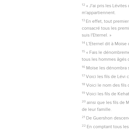
12
« J'ai pris les Lévites
m'appartiennent.
13
En effet, tout premier
consacré tous les premi
suis l'Eternel. »
14
L'Eternel dit à Moïse 
15
« Fais le dénombreme
tous les hommes âgés d'
16
Moïse les dénombra sur
17
Voici les fils de Lévi
18
Voici le nom des fils
19
Voici les fils de Keh
20
ainsi que les fils de 
de leur famille.
21
De Guershon descenden
22
En comptant tous le