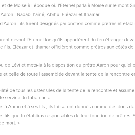
n et de Moïse à l’époque où l'Eternel parla à Moïse sur le mont Si
d'Aaron : Nadab, l’aîné, Abihu, Eléazar et Ithamar.
s d'Aaron ; ils furent désignés par onction comme prêtres et établ
nt devant l'Eternel lorsqu'ils apportèrent du feu étranger devan
 de fils. Eléazar et Ithamar officièrent comme prêtres aux côtés de
bu de Lévi et mets-la à la disposition du prêtre Aaron pour qu'elle
e et celle de toute l'assemblée devant la tente de la rencontre e
bilité de tous les ustensiles de la tente de la rencontre et assume
 le service du tabernacle.
s à Aaron et à ses fils ; ils lui seront donnés comme des dons de l
s fils que tu établiras responsables de leur fonction de prêtres. 
de mort. »