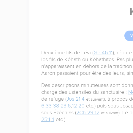
V
Deuxième fils de Lévi (
Ge 46:11
), réputé
les fils de Kéhath ou Kéhathites. Pas plu
n'apparaissent en dehors de la traditio
Aaron passaient pour être des leurs, ai
Des descriptions minutieuses sont donnée
charge des ustensiles du sanctuaire :
N
de refuge (
Jos 21:4
), à propos d
et suivant
6:33-38
23:6
,
12-20
etc.) puis sous Josap
sous Ézéchias (
2Ch 29:12
). Le 
et suivant
25:1
,
4
etc.).