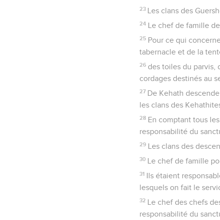
23
Les clans des Guersho
24
Le chef de famille de
25
Pour ce qui concerne
tabernacle et de la tent
26
des toiles du parvis, 
cordages destinés au se
27
De Kehath descendent 
les clans des Kehathite
28
En comptant tous les
responsabilité du sanct
29
Les clans des descen
30
Le chef de famille pou
31
Ils étaient responsabl
lesquels on fait le serv
32
Le chef des chefs des
responsabilité du sanct