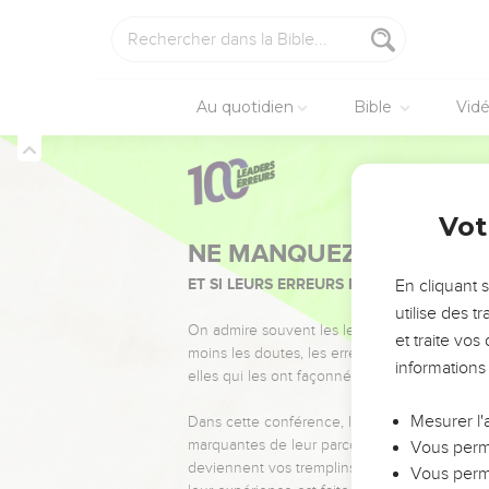
Au quotidien
Bible
Vid
Vot
NE MANQUEZ PAS L’ÉVÉ
ET SI LEURS ERREURS POUVAIENT VOUS 
En cliquant 
utilise des 
On admire souvent les leaders pour leurs réussi
et traite vo
moins les doutes, les erreurs et les saisons di
informations
elles qui les ont façonnés.
Mesurer l'
Dans cette conférence, leaders, entrepreneur
marquantes de leur parcours et les clés pour
Vous perme
deviennent vos tremplins. Que vous guidiez 
Vous perme