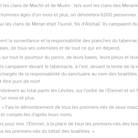
les clans de Machli et de Mushi ; tels sont les clans des Merarit
s hommes âgés d'un mois et plus, on dénombra 6200 personnes.
r les clans de Merari était Tsuriel, fils d'Abihaïl. Ils campaient d
aient la surveillance et la responsabilité des planches du tabernac
ases, de tous ses ustensiles et de tout ce qui en dépend,
sur tout le pourtour du parvis, de leurs bases, leurs pieux et leu
ils campaient devant le tabernacle, à l’est, devant la tente de la
nt chargés de la responsabilité du sanctuaire au nom des Israélites
it être puni de mort.
rèrent au total parmi les Lévites, sur l'ordre de l'Eternel et en 
un mois et plus.
e : « Fais le dénombrement de tous les premiers-nés de sexe masc
s et compte-les d'après leurs noms.
s pour moi, l'Eternel, à la place de tous les premiers-nés des Israé
us les premiers-nés du bétail des Israélites. »