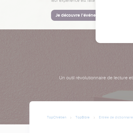
leur expérience est faite pour vous.
Je découvre l’événement
Un outil révolutionnaire de lecture e
TopChrétien
TopBible
Entrée de dictionnaire