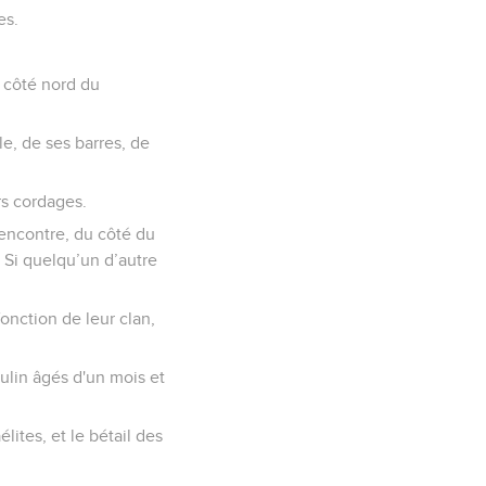
es.
u côté nord du
le, de ses barres, de
rs cordages.
 rencontre, du côté du
. Si quelqu’un d’autre
fonction de leur clan,
ulin âgés d'un mois et
lites, et le bétail des