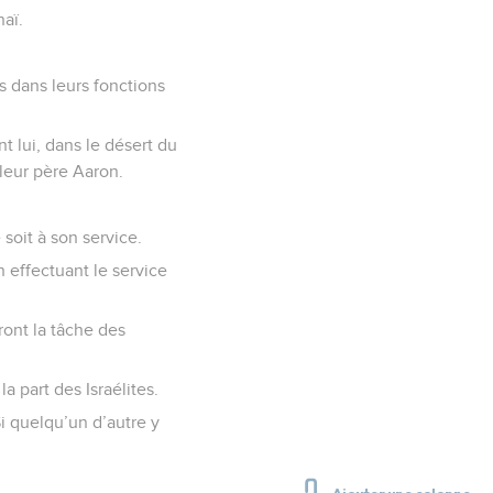
naï.
is dans leurs fonctions
t lui, dans le désert du
 leur père Aaron.
 soit à son service.
n effectuant le service
ront la tâche des
a part des Israélites.
Si quelqu’un d’autre y