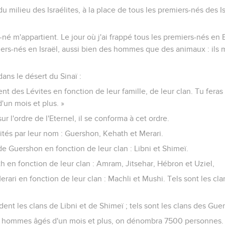
 du milieu des Israélites, à la place de tous les premiers-nés des Is
-né m'appartient. Le jour où j'ai frappé tous les premiers-nés en 
ers-nés en Israël, aussi bien des hommes que des animaux : ils 
dans le désert du Sinaï :
nt des Lévites en fonction de leur famille, de leur clan. Tu fer
un mois et plus. »
 l'ordre de l'Eternel, il se conforma à cet ordre.
 cités par leur nom : Guershon, Kehath et Merari.
 de Guershon en fonction de leur clan : Libni et Shimeï.
ath en fonction de leur clan : Amram, Jitsehar, Hébron et Uziel,
Merari en fonction de leur clan : Machli et Mushi. Tels sont les cl
t les clans de Libni et de Shimeï ; tels sont les clans des Gue
s hommes âgés d'un mois et plus, on dénombra 7500 personnes.