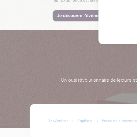
leur expérience est faite pour vous.
Je découvre l’événement
Un outil révolutionnaire de lecture e
TopChrétien
TopBible
Entrée de dictionnaire