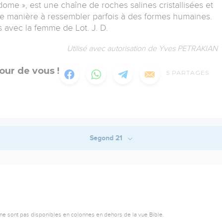
e », est une chaîne de roches salines cristallisées et
 de manière à ressembler parfois à des formes humaines.
és avec la femme de Lot. J. D.
Utilisé avec autorisation de Yves PETRAKIAN
our de vous !
5
PARTAGES
Segond 21
ne sont pas disponibles en colonnes en dehors de la vue Bible.