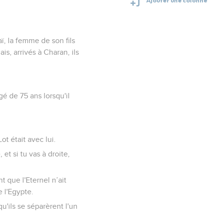
raï, la femme de son fils
s, arrivés à Charan, ils
gé de 75 ans lorsqu'il
t était avec lui.
 et si tu vas à droite,
t que l'Eternel n’ait
 l'Egypte.
qu'ils se séparèrent l'un