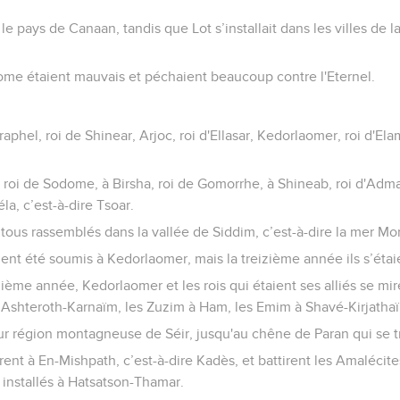
le pays de Canaan, tandis que Lot s’installait dans les villes de la
ome étaient mauvais et péchaient beaucoup contre l'Eternel.
phel, roi de Shinear, Arjoc, roi d'Ellasar, Kedorlaomer, roi d'Elam
a, roi de Sodome, à Birsha, roi de Gomorrhe, à Shineab, roi d'Ad
la, c’est-à-dire Tsoar.
 tous rassemblés dans la vallée de Siddim, c’est-à-dire la mer Mor
ient été soumis à Kedorlaomer, mais la treizième année ils s’étai
ième année, Kedorlaomer et les rois qui étaient ses alliés se mi
à Ashteroth-Karnaïm, les Zuzim à Ham, les Emim à Shavé-Kirjatha
eur région montagneuse de Séir, jusqu'au chêne de Paran qui se t
inrent à En-Mishpath, c’est-à-dire Kadès, et battirent les Amalécites
installés à Hatsatson-Thamar.