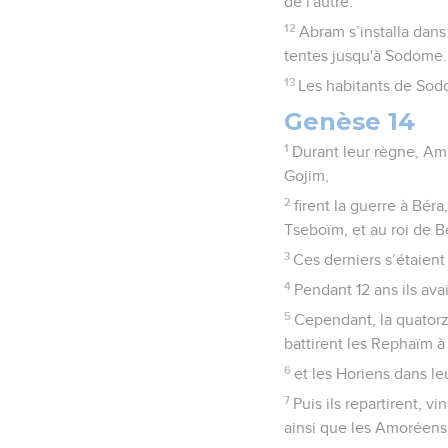
de l'autre.
12
Abram s’installa dans 
tentes jusqu'à Sodome.
13
Les habitants de Sod
Genèse 14
1
Durant leur règne, Amra
Gojim,
2
firent la guerre à Bér
Tseboïm, et au roi de Bé
3
Ces derniers s’étaient
4
Pendant 12 ans ils ava
5
Cependant, la quatorz
battirent les Rephaïm 
6
et les Horiens dans l
7
Puis ils repartirent, v
ainsi que les Amoréens 