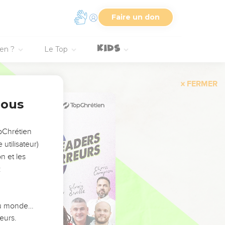
Faire un don
ien ?
Le Top
FERMER
nous
opChrétien
utilisateur)
n et les
:
 du monde…
eurs.