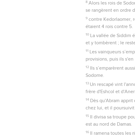
8
Alors les rois de Sodo
se rangèrent en ordre d
9
contre Kedorlaomer, roi
étaient 4 rois contre 5.
10
La vallée de Siddim é
et y tombèrent ; le rest
11
Les vainqueurs s’emp
provisions, puis ils s'en 
12
Ils s’emparèrent aussi
Sodome.
13
Un rescapé vint l'ann
frère d'Eshcol et d'Aner.
14
Dès qu'Abram apprit q
chez lui, et il poursuivi
15
Il divisa sa troupe po
est au nord de Damas.
16
Il ramena toutes les 