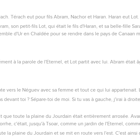
rach. Térach eut pour fils Abram, Nachor et Haran. Haran eut Lot.
ram, son petit-fils Lot, qui était le fils d'Haran, et sa belle-fille Sa
semble d'Ur en Chaldée pour se rendre dans le pays de Canaan mai
ent à la parole de l'Eternel, et Lot partit avec lui. Abram était â
 vers le Néguev avec sa femme et tout ce qui lui appartenait. Lo
s devant toi ? Sépare-toi de moi. Si tu vas à gauche, j'irai à droite,
it que toute la plaine du Jourdain était entièrement arrosée. Avan
rhe, c'était, jusqu'à Tsoar, comme un jardin de l'Eternel, comme
ute la plaine du Jourdain et se mit en route vers l'est. C'est ainsi 