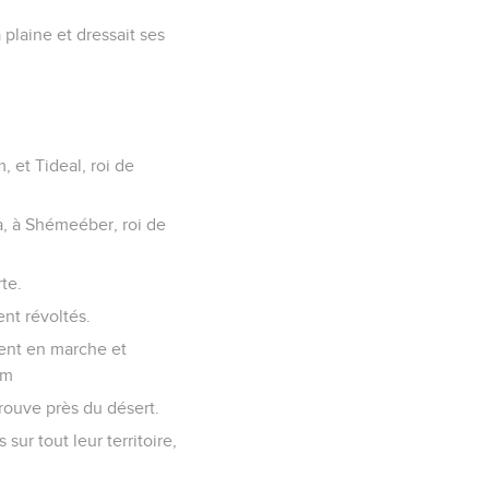
 plaine et dressait ses
, et Tideal, roi de
ma, à Shémeéber, roi de
te.
ent révoltés.
rent en marche et
ïm
rouve près du désert.
 sur tout leur territoire,