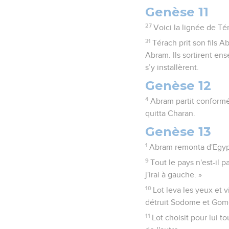
Genèse 11
27
Voici la lignée de Té
31
Térach prit son fils Ab
Abram. Ils sortirent en
s’y installèrent.
Genèse 12
4
Abram partit conformém
quitta Charan.
Genèse 13
1
Abram remonta d'Egypte
9
Tout le pays n'est-il pa
j'irai à gauche. »
10
Lot leva les yeux et v
détruit Sodome et Gomor
11
Lot choisit pour lui to