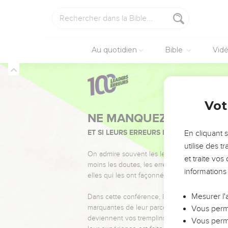
Au quotidien
Bible
Vid
Vot
NE MANQUEZ PAS L’ÉVÉ
ET SI LEURS ERREURS POUVAIENT VOUS 
En cliquant 
utilise des 
On admire souvent les leaders pour leurs réussi
et traite vo
moins les doutes, les erreurs et les saisons di
informations
elles qui les ont façonnés.
Mesurer l'
Dans cette conférence, leaders, entrepreneur
marquantes de leur parcours et les clés pour
Vous perme
deviennent vos tremplins. Que vous guidiez 
Vous perme