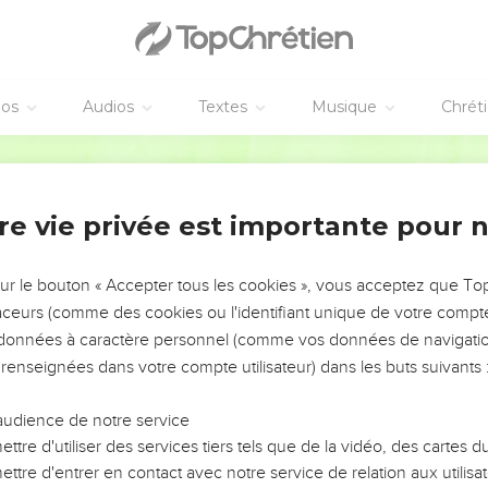
éos
Audios
Textes
Musique
Chrét
re vie privée est importante pour 
NEMENT DE L’ANNÉE !
ÉVITER LES VOTRES ?
sur le bouton « Accepter tous les cookies », vous acceptez que T
traceurs (comme des cookies ou l'identifiant unique de votre compte 
tes, leur impact, leur foi ou leur vision. Mais on voit
s données à caractère personnel (comme vos données de navigatio
fficiles qu'ils ont traversés, alors même que ce sont
 renseignées dans votre compte utilisateur) dans les buts suivants 
audience de notre service
s, et responsables reviennent sur les erreurs
 avancer avec plus de sagesse afin que leurs erreurs
ttre d'utiliser des services tiers tels que de la vidéo, des cartes
un ministère, une équipe, un groupe ou une famille,
ttre d'entrer en contact avec notre service de relation aux utilisat