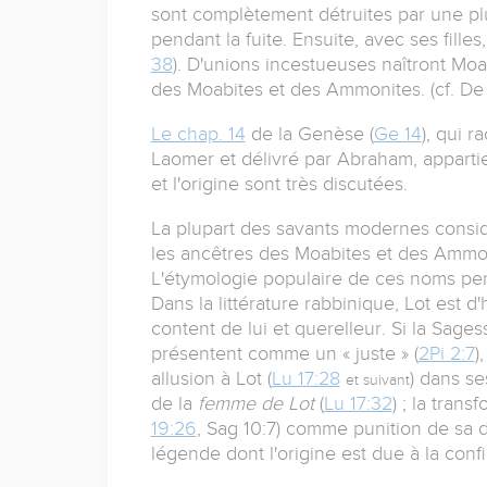
sont complètement détruites par une plu
pendant la fuite. Ensuite, avec ses fille
38
). D'unions incestueuses naîtront Moa
des Moabites et des Ammonites. (cf. De
Le chap. 14
de la Genèse (
Ge 14
), qui 
Laomer et délivré par Abraham, apparti
et l'origine sont très discutées.
La plupart des savants modernes considè
les ancêtres des Moabites et des Ammoni
L'étymologie populaire de ces noms perm
Dans la littérature rabbinique, Lot est
content de lui et querelleur. Si la Sage
présentent comme un « juste » (
2Pi 2:7
)
allusion à Lot (
Lu 17:28
) dans se
et suivant
de la
femme de Lot
(
Lu 17:32
) ; la tran
19:26
, Sag 10:7) comme punition de sa 
légende dont l'origine est due à la conf