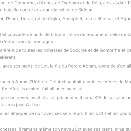
me, de Gomorrhe, d'Adma, de Tseboïm et de Béla, c’est-à-dire Tso
e bataille contre eux dans la vallée de Siddim :
 d'Elam, Tideal, roi de Gojim, Amraphel, roi de Shinear, et Arjoc, r
tait couverte de puits de bitume. Le roi de Sodome et celui de G
e s'enfuit vers la montagne.
arèrent de toutes les richesses de Sodome et de Gomorrhe et de
allèrent.
, avec ses biens, de Lot, le fils du frère d'Abram, avant de s’en alle
oncer à Abram l'Hébreu. Celui-ci habitait parmi les chênes de 
 En effet, ils avaient fait alliance avec lui.
ue son neveu avait été fait prisonnier, il arma 318 de ses plus br
t les rois jusqu'à Dan.
ur les attaquer de nuit avec ses serviteurs. Il les battit et les pou
richesses. Il ramena même son neveu Lot avec ses biens, ainsi q