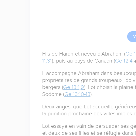
V
Fils de Haran et neveu d'Abraham (
Ge 1
11:31
), puis au pays de Canaan (
Ge 12:4
e
Il accompagne Abraham dans beaucoup de
propriétaires de grands troupeaux, doive
bergers (
Ge 13:1
,
9
). Lot choisit la plaine
Sodome (
Ge 13:10-13
).
Deux anges, que Lot accueille généreus
la punition prochaine des villes impies de
Lot essaye en vain de persuader ses gen
et deux de ses filles et se réfugie dans