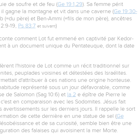
ie de soufre et de feu (
Ge 19:1
,
29
). Sa femme périt
s, il gagne la montagne et vit dans une caverne (
Ge 19:30-
b (=du père) et Ben-Ammi (=fils de mon père), ancêtres
 2:9-19,
Ps 83:7
)
et suivant
raconte comment Lot fut emmené en captivité par Kedor-
ent à un document unique du Pentateuque, dont la date
rent l'histoire de Lot comme un récit traditionnel sur
tes, peuplades voisines et détestées des Israélites.
ettait d'attribuer à ces nations une origine honteuse.
 d'habitude représenté sous un jour défavorable, comme
sse de Salomon (Sag 10:6) et
la 2
e épître de Pierre le
, c'est en comparaison avec les Sodomites. Jésus fait
s avertissements sur les derniers jours. Il rappelle le sort
sformation de cette dernière en une statue de sel (
Ge
désobéissance et de sa curiosité, semble bien être une
iguration des falaises qui avoisinent la mer Morte.