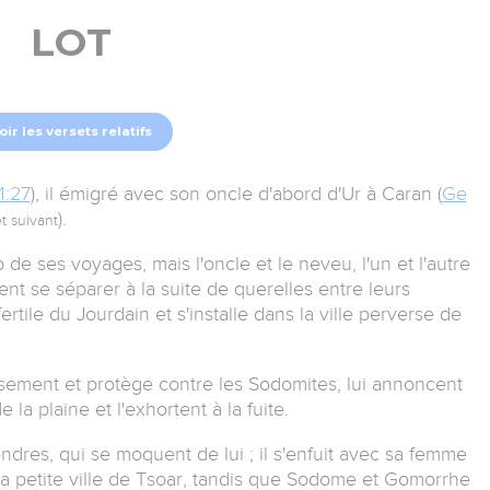
LOT
oir les versets relatifs
1:27
), il émigré avec son oncle d'abord d'Ur à Caran (
Ge
).
t suivant
 ses voyages, mais l'oncle et le neveu, l'un et l'autre
nt se séparer à la suite de querelles entre leurs
 fertile du Jourdain et s'installe dans la ville perverse de
ement et protège contre les Sodomites, lui annoncent
 la plaine et l'exhortent à la fuite.
dres, qui se moquent de lui ; il s'enfuit avec sa femme
 la petite ville de Tsoar, tandis que Sodome et Gomorrhe