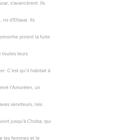
ar, s'avancèrent. Ils
oi d'Ellasar. Ils
omorrhe prirent la fuite
 toutes leurs
r. C’est qu’il habitait à
Mamré l'Amoréen, un
aves serviteurs, nés
rsuivit jusqu'à Choba, qui
ue les femmes et le