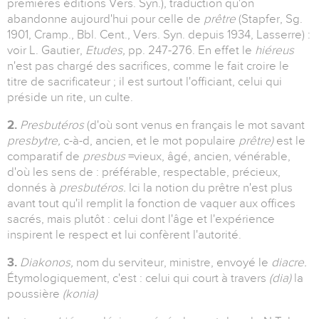
premières éditions Vers. Syn.), traduction qu'on
abandonne aujourd'hui pour celle de
prêtre
(Stapfer, Sg.
1901, Cramp., Bbl. Cent., Vers. Syn. depuis 1934, Lasserre) :
voir L. Gautier,
Etudes,
pp. 247-276. En effet le
hiéreus
n'est pas chargé des sacrifices, comme le fait croire le
titre de sacrificateur ; il est surtout l'officiant, celui qui
préside un rite, un culte.
2.
Presbutéros
(d'où sont venus en français le mot savant
presbytre,
c-à-d, ancien, et le mot populaire
prêtre)
est le
comparatif de
presbus
=vieux, âgé, ancien, vénérable,
d'où les sens de : préférable, respectable, précieux,
donnés à
presbutéros.
Ici la notion du prêtre n'est plus
avant tout qu'il remplit la fonction de vaquer aux offices
sacrés, mais plutôt : celui dont l'âge et l'expérience
inspirent le respect et lui confèrent l'autorité.
3.
Diakonos,
nom du serviteur, ministre, envoyé le
diacre.
Étymologiquement, c'est : celui qui court à travers
(dia)
la
poussière
(konia)