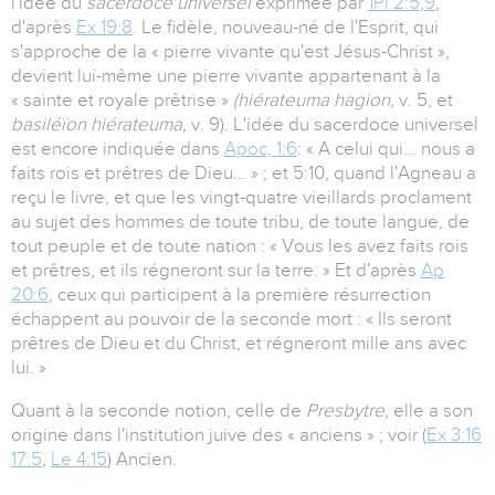
l'idée du
sacerdoce universel
exprimée par
1Pi 2:5
,
9
,
d'après
Ex 19:8
. Le fidèle, nouveau-né de l'Esprit, qui
s'approche de la « pierre vivante qu'est Jésus-Christ »,
devient lui-même une pierre vivante appartenant à la
« sainte et royale prêtrise »
(hiérateuma hagion,
v. 5, et
basiléïon hiérateuma,
v. 9). L'idée du sacerdoce universel
est encore indiquée dans
Apoc, 1:6
: « A celui qui... nous a
faits rois et prêtres de Dieu... » ; et 5:10, quand l'Agneau a
reçu le livre, et que les vingt-quatre vieillards proclament
au sujet des hommes de toute tribu, de toute langue, de
tout peuple et de toute nation : « Vous les avez faits rois
et prêtres, et ils régneront sur la terre. » Et d'après
Ap
20:6
, ceux qui participent à la première résurrection
échappent au pouvoir de la seconde mort : « Ils seront
prêtres de Dieu et du Christ, et régneront mille ans avec
lui. »
Quant à la seconde notion, celle de
Presbytre,
elle a son
origine dans l'institution juive des « anciens » ; voir (
Ex 3:16
17:5
,
Le 4:15
) Ancien.