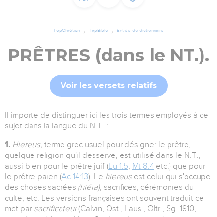
TopChrétien
TopBible
Entrée de dictionnaire
PRÊTRES (dans le NT.).
Voir les versets relatifs
Il importe de distinguer ici les trois termes employés à ce
sujet dans la langue du N.T. :
1.
Hiereus,
terme grec usuel pour désigner le prêtre,
quelque religion qu'il desserve, est utilisé dans le N.T.,
aussi bien pour le prêtre juif (
Lu 1:5
,
Mt 8:4
etc.) que pour
le prêtre païen (
Ac 14:13
). Le
hiereus
est celui qui s'occupe
des choses sacrées
(hiéra),
sacrifices, cérémonies du
culte, etc. Les versions françaises ont souvent traduit ce
mot par
sacrificateur
(Calvin, Ost., Laus., Oltr., Sg. 1910,