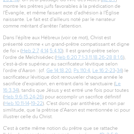
montre les prêtres juifs favorables à la prédication de
l'Évangile, et même faisant acte d'adhésion à l'Église
naissante. Le fait est d'ailleurs noté par le narrateur
comme méritant d'arrêter l'attention.
Dans l'épître aux Hébreux (voir ce mot), Christ est
présenté comme « un grand-prêtre compatissant et digne
de foi » (
Heb 2:7
4:14
5:4
,
10
). Il est grand-prêtre selon
l'ordre de Melchisédec (
Heb 6:20 7:1-3
,
11
,
18
,
26-28 8:1
,
6
),
c'est-à-dire supérieur au sacrificateur lévitique selon
l'ordre d'Aaron : (cf.
Ge 14:18
,
20
,
Ps 110:4
,
Le 16:2-23
-
34
) le
sacrificateur lévitique doit renouveler chaque année le
sacrifice d'expiation, en entrant dans le sanctuaire (
Le
16:3
,
34
), tandis que Jésus y est entré une fois pour toutes
(
Heb 9:6-15
,
24-26
) pour accomplir un sacrifice définitif
(
Heb 10:11-14
-
19-22
). C'est donc par antithèse, et non par
similitude, que la prêtrise d'Aaron est mentionnée ici pour
illustrer celle du Christ.
C'est à cette même notion du prêtre que se rattache