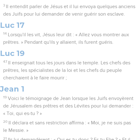
3
Il entendit parler de Jésus et il lui envoya quelques anciens
des Juifs pour lui demander de venir guérir son esclave.
Luc 17
14
Lorsqu'il les vit, Jésus leur dit : « Allez vous montrer aux
prêtres. » Pendant qu'ils y allaient, ils furent guéris.
Luc 19
47
Il enseignait tous les jours dans le temple. Les chefs des
prêtres, les spécialistes de la loi et les chefs du peuple
cherchaient à le faire mourir ;
Jean 1
19
Voici le témoignage de Jean lorsque les Juifs envoyèrent
de Jérusalem des prêtres et des Lévites pour lui demander :
« Toi, qui es-tu ? »
20
Il déclara et sans restriction affirma : « Moi, je ne suis pas
le Messie. »
21
Ils lui demandèrent : « Qui es-tu donc ? Es-tu Elie ? » Et il