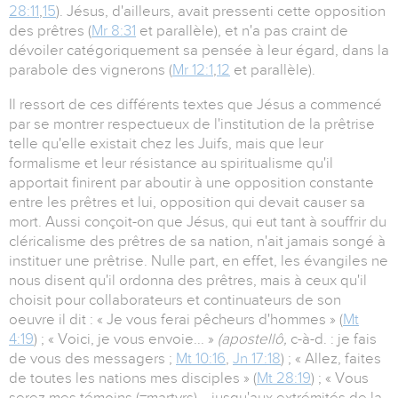
28:11
,
15
). Jésus, d'ailleurs, avait pressenti cette opposition
des prêtres (
Mr 8:31
et parallèle), et n'a pas craint de
dévoiler catégoriquement sa pensée à leur égard, dans la
parabole des vignerons (
Mr 12:1
,
12
et parallèle).
Il ressort de ces différents textes que Jésus a commencé
par se montrer respectueux de l'institution de la prêtrise
telle qu'elle existait chez les Juifs, mais que leur
formalisme et leur résistance au spiritualisme qu'il
apportait finirent par aboutir à une opposition constante
entre les prêtres et lui, opposition qui devait causer sa
mort. Aussi conçoit-on que Jésus, qui eut tant à souffrir du
cléricalisme des prêtres de sa nation, n'ait jamais songé à
instituer une prêtrise. Nulle part, en effet, les évangiles ne
nous disent qu'il ordonna des prêtres, mais à ceux qu'il
choisit pour collaborateurs et continuateurs de son
oeuvre il dit : « Je vous ferai pêcheurs d'hommes » (
Mt
4:19
) ; « Voici, je vous envoie... »
(apostellô,
c-à-d. : je fais
de vous des messagers ;
Mt 10:16
,
Jn 17:18
) ; « Allez, faites
de toutes les nations mes disciples » (
Mt 28:19
) ; « Vous
serez mes témoins (=martyrs)... jusqu'aux extrémités de la