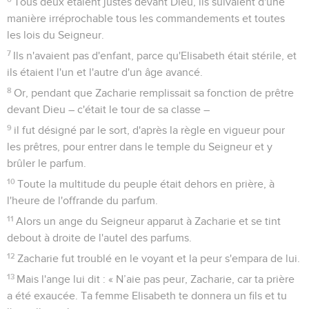
Tous deux étaient justes devant Dieu, ils suivaient d'une
manière irréprochable tous les commandements et toutes
les lois du Seigneur.
7
Ils n'avaient pas d'enfant, parce qu'Elisabeth était stérile, et
ils étaient l'un et l'autre d'un âge avancé.
8
Or, pendant que Zacharie remplissait sa fonction de prêtre
devant Dieu – c'était le tour de sa classe –
9
il fut désigné par le sort, d'après la règle en vigueur pour
les prêtres, pour entrer dans le temple du Seigneur et y
brûler le parfum.
10
Toute la multitude du peuple était dehors en prière, à
l'heure de l'offrande du parfum.
11
Alors un ange du Seigneur apparut à Zacharie et se tint
debout à droite de l'autel des parfums.
12
Zacharie fut troublé en le voyant et la peur s'empara de lui.
13
Mais l'ange lui dit : « N’aie pas peur, Zacharie, car ta prière
a été exaucée. Ta femme Elisabeth te donnera un fils et tu