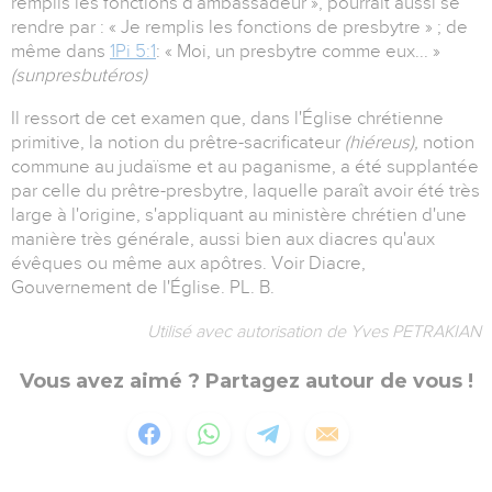
remplis les fonctions d'ambassadeur », pourrait aussi se
rendre par : « Je remplis les fonctions de presbytre » ; de
même dans
1Pi 5:1
: « Moi, un presbytre comme eux... »
(sunpresbutéros)
Il ressort de cet examen que, dans l'Église chrétienne
primitive, la notion du prêtre-sacrificateur
(hiéreus),
notion
commune au judaïsme et au paganisme, a été supplantée
par celle du prêtre-presbytre, laquelle paraît avoir été très
large à l'origine, s'appliquant au ministère chrétien d'une
manière très générale, aussi bien aux diacres qu'aux
évêques ou même aux apôtres. Voir Diacre,
Gouvernement de l'Église. PL. B.
Utilisé avec autorisation de Yves PETRAKIAN
Vous avez aimé ? Partagez autour de vous !