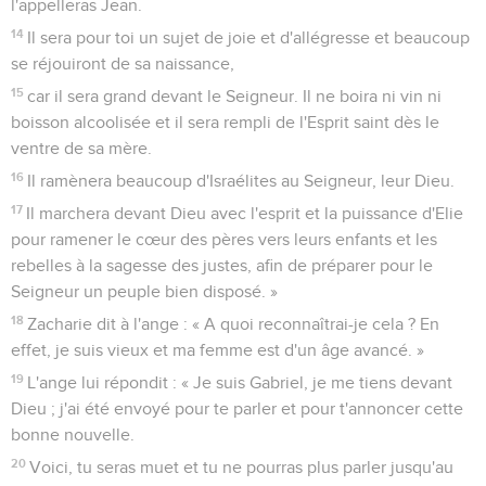
l'appelleras Jean.
14
Il sera pour toi un sujet de joie et d'allégresse et beaucoup
se réjouiront de sa naissance,
15
car il sera grand devant le Seigneur. Il ne boira ni vin ni
boisson alcoolisée et il sera rempli de l'Esprit saint dès le
ventre de sa mère.
16
Il ramènera beaucoup d'Israélites au Seigneur, leur Dieu.
17
Il marchera devant Dieu avec l'esprit et la puissance d'Elie
pour ramener le cœur des pères vers leurs enfants et les
rebelles à la sagesse des justes, afin de préparer pour le
Seigneur un peuple bien disposé. »
18
Zacharie dit à l'ange : « A quoi reconnaîtrai-je cela ? En
effet, je suis vieux et ma femme est d'un âge avancé. »
19
L'ange lui répondit : « Je suis Gabriel, je me tiens devant
Dieu ; j'ai été envoyé pour te parler et pour t'annoncer cette
bonne nouvelle.
20
Voici, tu seras muet et tu ne pourras plus parler jusqu'au