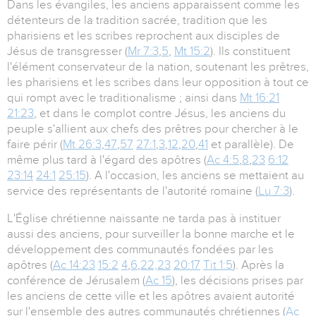
Dans les évangiles, les anciens apparaissent comme les
détenteurs de la tradition sacrée, tradition que les
pharisiens et les scribes reprochent aux disciples de
Jésus de transgresser (
Mr 7:3
,
5
,
Mt 15:2
). Ils constituent
l'élément conservateur de la nation, soutenant les prêtres,
les pharisiens et les scribes dans leur opposition à tout ce
qui rompt avec le traditionalisme ; ainsi dans
Mt 16:21
21:23
, et dans le complot contre Jésus, les anciens du
peuple s'allient aux chefs des prêtres pour chercher à le
faire périr (
Mt 26:3
,
47
,
57
27:1
,
3
,
12
,
20
,
41
et parallèle). De
même plus tard à l'égard des apôtres (
Ac 4:5
,
8
,
23
6:12
23:14
24:1
25:15
). A l'occasion, les anciens se mettaient au
service des représentants de l'autorité romaine (
Lu 7:3
).
L'Église chrétienne naissante ne tarda pas à instituer
aussi des anciens, pour surveiller la bonne marche et le
développement des communautés fondées par les
apôtres (
Ac 14:23
15:2
4
,
6
,
22,23
20:17
Tit 1:5
). Après la
conférence de Jérusalem (
Ac 15
), les décisions prises par
les anciens de cette ville et les apôtres avaient autorité
sur l'ensemble des autres communautés chrétiennes (
Ac