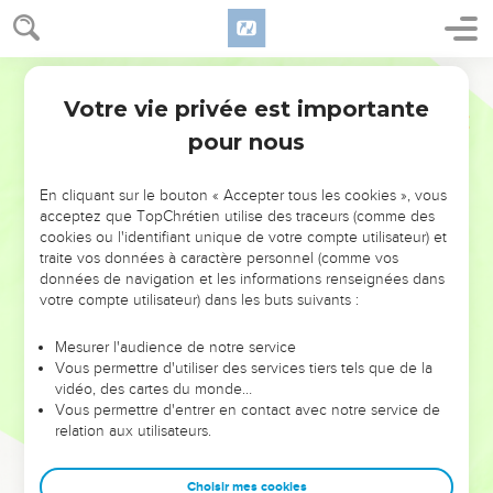
Votre vie privée est importante
pour nous
NE MANQUEZ PAS L’ÉVÉNEMENT
En cliquant sur le bouton « Accepter tous les cookies », vous
DE L’ANNÉE !
acceptez que TopChrétien utilise des traceurs (comme des
cookies ou l'identifiant unique de votre compte utilisateur) et
ET SI LEURS ERREURS POUVAIENT VOUS ÉVITER LES
traite vos données à caractère personnel (comme vos
VOTRES ?
données de navigation et les informations renseignées dans
votre compte utilisateur) dans les buts suivants :
On admire souvent les leaders pour leurs réussites, leur impact,
leur foi ou leur vision. Mais on voit moins les doutes, les erreurs
Mesurer l'audience de notre service
Vous permettre d'utiliser des services tiers tels que de la
et les saisons difficiles qu'ils ont traversés, alors même que ce
vidéo, des cartes du monde…
sont elles qui les ont façonnés.
Vous permettre d'entrer en contact avec notre service de
relation aux utilisateurs.
Dans cette conférence, leaders, entrepreneurs, et responsables
reviennent sur les erreurs marquantes de leur parcours et les
clés pour avancer avec plus de sagesse afin que leurs erreurs
Choisir mes cookies