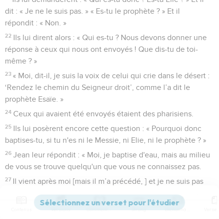
dit : « Je ne le suis pas. » « Es-tu le prophète ? » Et il
répondit : « Non. »
22
Ils lui dirent alors : « Qui es-tu ? Nous devons donner une
réponse à ceux qui nous ont envoyés ! Que dis-tu de toi-
même ? »
23
« Moi, dit-il, je suis la voix de celui qui crie dans le désert :
‘Rendez le chemin du Seigneur droit’, comme l’a dit le
prophète Esaïe. »
24
Ceux qui avaient été envoyés étaient des pharisiens.
25
Ils lui posèrent encore cette question : « Pourquoi donc
baptises-tu, si tu n'es ni le Messie, ni Elie, ni le prophète ? »
26
Jean leur répondit : « Moi, je baptise d'eau, mais au milieu
de vous se trouve quelqu'un que vous ne connaissez pas.
27
Il vient après moi [mais il m’a précédé, ] et je ne suis pas
digne de détacher la courroie de ses sandales. »
Jean 7
Contenus
Versions
Commentaires
Strong
Dictionnaire