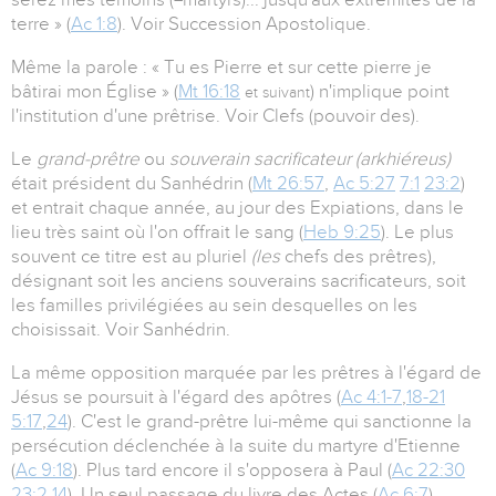
terre » (
Ac 1:8
). Voir Succession Apostolique.
Même la parole : « Tu es Pierre et sur cette pierre je
bâtirai mon Église » (
Mt 16:18
) n'implique point
et suivant
l'institution d'une prêtrise. Voir Clefs (pouvoir des).
Le
grand-prêtre
ou
souverain sacrificateur (arkhiéreus)
était président du Sanhédrin (
Mt 26:57
,
Ac 5:27
7:1
23:2
)
et entrait chaque année, au jour des Expiations, dans le
lieu très saint où l'on offrait le sang (
Heb 9:25
). Le plus
souvent ce titre est au pluriel
(les
chefs des prêtres),
désignant soit les anciens souverains sacrificateurs, soit
les familles privilégiées au sein desquelles on les
choisissait. Voir Sanhédrin.
La même opposition marquée par les prêtres à l'égard de
Jésus se poursuit à l'égard des apôtres (
Ac 4:1-7
,
18-21
5:17
,
24
). C'est le grand-prêtre lui-même qui sanctionne la
persécution déclenchée à la suite du martyre d'Etienne
(
Ac 9:18
). Plus tard encore il s'opposera à Paul (
Ac 22:30
23:2
,
14
). Un seul passage du livre des Actes (
Ac 6:7
)