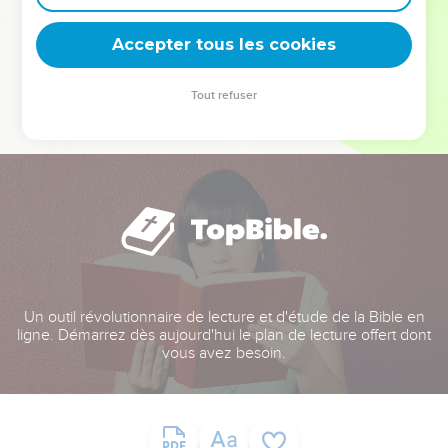
deviennent vos tremplins. Que vous guidiez un ministère, une
équipe, un groupe ou une famille, leur expérience est faite
Accepter tous les cookies
pour vous.
Tout refuser
Je découvre l’événement
Un outil révolutionnaire de lecture et d'étude de la Bible en
ligne. Démarrez dès aujourd'hui le plan de lecture offert dont
vous avez besoin.