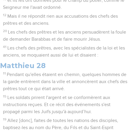
et ils les ont données pour le champ du potier, comme le
Seigneur me l'avait ordonné.
12
Mais il ne répondit rien aux accusations des chefs des
prêtres et des anciens.
20
Les chefs des prêtres et les anciens persuadèrent la foule
de demander Barabbas et de faire mourir Jésus.
41
Les chefs des prêtres, avec les spécialistes de la loi et les
anciens, se moquaient aussi de lui et disaient :
Matthieu 28
11
Pendant qu'elles étaient en chemin, quelques hommes de
la garde entrèrent dans la ville et annoncèrent aux chefs des
prêtres tout ce qui était arrivé.
15
Les soldats prirent l'argent et se conformèrent aux
instructions reçues. Et ce récit des événements s'est
propagé parmi les Juifs jusqu'à aujourd’hui.
19
Allez [donc], faites de toutes les nations des disciples,
baptisez-les au nom du Père, du Fils et du Saint-Esprit