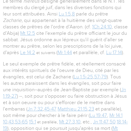
Le terme
hiéreus
désigne généralement dans le N.T. les
membres du clergé juif, dans les diverses fonctions qui
leur sont attribuées. Ainsi
Lu 1:5
,
8
parle du prêtre
Zacharie,
qui appartenait à la huitième des vingt-quatre
classes de prêtres de l'ordre d'Aaron. (cf.
1Ch 24:10
, classe
d'Abija)
Mt 12:5
cite l'exemple du prêtre officiant le jour du
sabbat. Jésus ordonne aux lépreux qu'il guérit d'aller se
montrer au prêtre, selon les prescriptions de la loi juive,
d'après
Le 14:2
(
Mr 1:44
et parallèle, cf.
Lu 17:14
).
et suivants
Le seul exemple de prêtre fidèle, et réellement consacré
aux intérêts spirituels de l'oeuvre de Dieu, cité par les
évangiles, est celui de Zacharie (
Lu 1:5-25
,
57-79
). Tous
les autres paraissent dans les évangiles, soit pour faire
une inquisition--auprès de Jean-Baptiste par exemple (
Jn
1:19-27
) --, soit pour s'opposer ou faire obstruction à Jésus
et à son oeuvre ou pour s'efforcer de le mettre dans
l'embarras (
Jn 7:32
,
45-47
Matthieu 21:15
,
23
et parallèle),
soit même pour chercher à le faire périr (
Lu 19:47
,
Mr 14:1
10
,
43
,
53-65
15:1
,
Mt 27:3
,
10
, etc.,
Jn 11:47
,
50
18:14-
et parallèle
19
), opposition qui se poursuit jusqu'après sa mort (
Mt