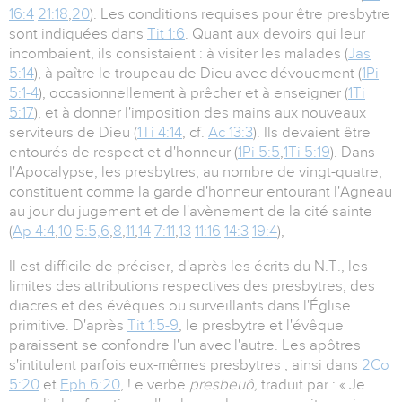
16:4
21:18
,
20
). Les conditions requises pour être presbytre
sont indiquées dans
Tit 1:6
. Quant aux devoirs qui leur
incombaient, ils consistaient : à visiter les malades (
Jas
5:14
), à paître le troupeau de Dieu avec dévouement (
1Pi
5:1-4
), occasionnellement à prêcher et à enseigner (
1Ti
5:17
), et à donner l'imposition des mains aux nouveaux
serviteurs de Dieu (
1Ti 4:14
, cf.
Ac 13:3
). Ils devaient être
entourés de respect et d'honneur (
1Pi 5:5
,
1Ti 5:19
). Dans
l'Apocalypse, les presbytres, au nombre de vingt-quatre,
constituent comme la garde d'honneur entourant l'Agneau
au jour du jugement et de l'avènement de la cité sainte
(
Ap 4:4
,
10
5:5,6
,
8
,
11
,
14
7:11
,
13
11:16
14:3
19:4
),
Il est difficile de préciser, d'après les écrits du N.T., les
limites des attributions respectives des presbytres, des
diacres et des évêques ou surveillants dans l'Église
primitive. D'après
Tit 1:5-9
, le presbytre et l'évêque
paraissent se confondre l'un avec l'autre. Les apôtres
s'intitulent parfois eux-mêmes presbytres ; ainsi dans
2Co
5:20
et
Eph 6:20
, ! e verbe
presbeuô,
traduit par : « Je