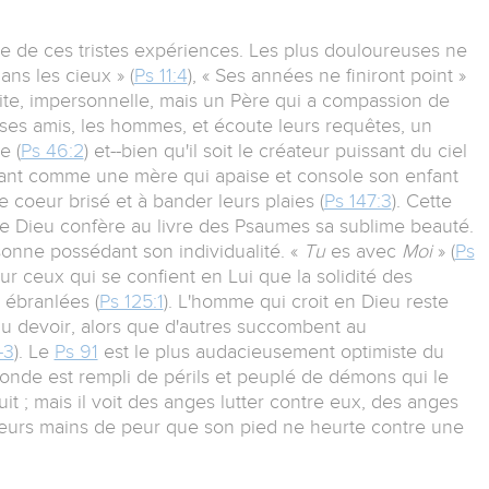
lle de ces tristes expériences. Les plus douloureuses ne
ans les cieux » (
Ps 11:4
), « Ses années ne finiront point »
traite, impersonnelle, mais un Père qui a compassion de
 ses amis, les hommes, et écoute leurs requêtes, un
e (
Ps 46:2
) et--bien qu'il soit le créateur puissant du ciel
dant comme une mère qui apaise et console son enfant
e coeur brisé et à bander leurs plaies (
Ps 147:3
). Cette
de Dieu confère au livre des Psaumes sa sublime beauté.
onne possédant son individualité. «
Tu
es avec
Moi
» (
Ps
ur ceux qui se confient en Lui que la solidité des
 ébranlées (
Ps 125:1
). L'homme qui croit en Dieu reste
du devoir, alors que d'autres succombent au
-3
). Le
Ps 91
est le plus audacieusement optimiste du
 monde est rempli de périls et peuplé de démons qui le
it ; mais il voit des anges lutter contre eux, des anges
 leurs mains de peur que son pied ne heurte contre une