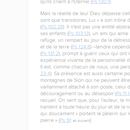
qu'ils crient à l'Éternel (
Ps 130:1
).
Mais la réalité de leur Dieu dépasse ce
sont que transitoires, Lui « a son trône d
(
Ps 102:28
). Il n'est pas une entité abs
ses enfants (
Ps 103:13
), un ami qui aime
refuge, un rempart au jour de la détress
et de la terre (
Ps 124:8
) --tendre cepen
(
Ps 131:2
), prompt à guérir ceux qui ont l
expérience vivante de la personnalité 
Il est, comme chacun de nous, une pers
23:4
). Sa présence est aussi certaine po
montagnes de Sion qui ne peuvent être
vaillamment attaché à son poste, celui 
découragement ou au désespoir (
Ps 11:1
recueil. On sent que, pour l'auteur, le
hantent à toute heure du jour et de la nu
qui doucement « portent le pèlerin sur
pierre » (
Ps 91
).
et suivant