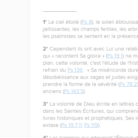
___________
1°
Le ciel étoilé (
Ps 8
), le soleil éblouissa
jaillissantes, les champs fertiles, les arb
les psalmistes se sentent en la présenc
2°
Cependant ils ont avec Lui une relati
qui « racontent Sa gloire » (
Ps 19:1
) ne m
plan, cette volonté, c'est l'étude de l'his
refrain du
Ps 136
: « Sa miséricorde dure
désobéissance aux sages et justes exig
prendre la forme de la sévérité (
Ps 78:2
anciens (
Ps 143:5
).
3°
La volonté de Dieu écrite en lettres d
dans les Saintes Écritures, qui compre
livres historiques et prophétiques. Ses
extase (
Ps 19:7
,
11
Ps 119
).
4°
Les hommes qui adoraient l'Éternel 