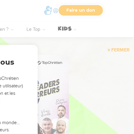
Faire un don
ien ?
Le Top
FERMER
nous
opChrétien
utilisateur)
n et les
:
 du monde…
eurs.