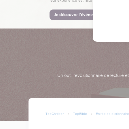
leur expérience est faite pour vous.
Je découvre l’événement
Un outil révolutionnaire de lecture e
TopChrétien
TopBible
Entrée de dictionnaire