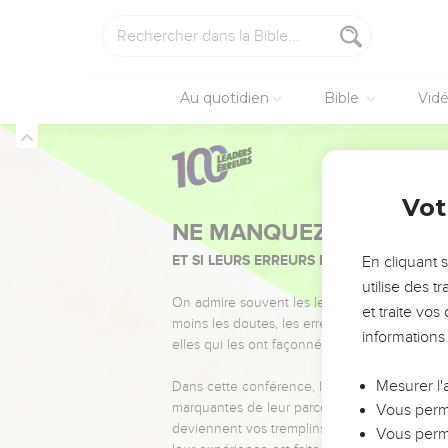
Au quotidien
Bible
Vid
Vot
NE MANQUEZ PAS L’ÉVÉ
ET SI LEURS ERREURS POUVAIENT VOUS 
En cliquant 
utilise des 
On admire souvent les leaders pour leurs réussi
et traite vo
moins les doutes, les erreurs et les saisons di
informations
elles qui les ont façonnés.
Mesurer l'
Dans cette conférence, leaders, entrepreneur
marquantes de leur parcours et les clés pour
Vous perme
deviennent vos tremplins. Que vous guidiez 
Vous perme