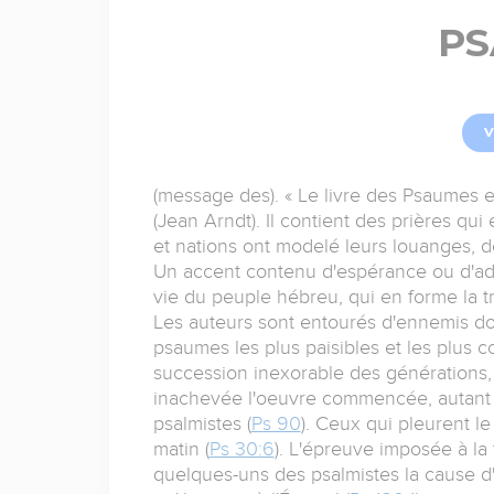
PS
V
(message des). « Le livre des Psaumes es
(Jean Arndt). Il contient des prières qu
et nations ont modelé leurs louanges, de
Un accent contenu d'espérance ou d'ado
vie du peuple hébreu, qui en forme la tr
Les auteurs sont entourés d'ennemis d
psaumes les plus paisibles et les plus co
succession inexorable des générations, l
inachevée l'oeuvre commencée, autant d
psalmistes (
Ps 90
). Ceux qui pleurent l
matin (
Ps 30:6
). L'épreuve imposée à la 
quelques-uns des psalmistes la cause d