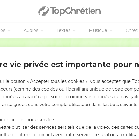
éos
Audios
Textes
Musique
Chrét
re vie privée est importante pour 
NEMENT DE L’ANNÉE !
ÉVITER LES VOTRES ?
sur le bouton « Accepter tous les cookies », vous acceptez que T
traceurs (comme des cookies ou l'identifiant unique de votre compte 
tes, leur impact, leur foi ou leur vision. Mais on voit
s données à caractère personnel (comme vos données de navigatio
fficiles qu'ils ont traversés, alors même que ce sont
 renseignées dans votre compte utilisateur) dans les buts suivants 
audience de notre service
s, et responsables reviennent sur les erreurs
 avancer avec plus de sagesse afin que leurs erreurs
ttre d'utiliser des services tiers tels que de la vidéo, des cartes
un ministère, une équipe, un groupe ou une famille,
ttre d'entrer en contact avec notre service de relation aux utilisat