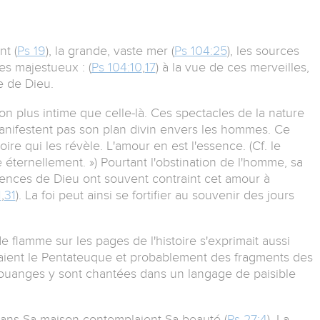
nt (
Ps 19
), la grande, vaste mer (
Ps 104:25
), les sources
res majestueux : (
Ps 104:10
,
17
) à la vue de ces merveilles,
e de Dieu.
on plus intime que celle-là. Ces spectacles de la nature
anifestent pas son plan divin envers les hommes. Ce
toire qui les révèle. L'amour en est l'essence. (Cf. le
 éternellement. ») Pourtant l'obstination de l'homme, sa
ences de Dieu ont souvent contraint cet amour à
1
,
31
). La foi peut ainsi se fortifier au souvenir des jours
e flamme sur les pages de l'histoire s'exprimait aussi
naient le Pentateuque et probablement des fragments des
 louanges y sont chantées dans un langage de paisible
dans Sa maison contemplaient Sa beauté (
Ps 27:4
). La