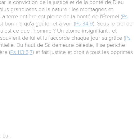
r la conviction de la justice et de la bonté de Dieu
plus grandioses de la nature : les montagnes et
 La terre entière est pleine de la bonté de l'Éternel (
Ps
st bon n'a qu'à goûter et à voir (
Ps 34:9
). Sous le ciel de
qu'est-ce que l'homme ? Un atome insignifiant ; et
 souvient de lui et lui accorde chaque jour sa grâce (
Ps
entielle. Du haut de Sa demeure céleste, Il se penche
ère (
Ps 113:5
,
7
) et fait justice et droit à tous les opprimés
 Lui.