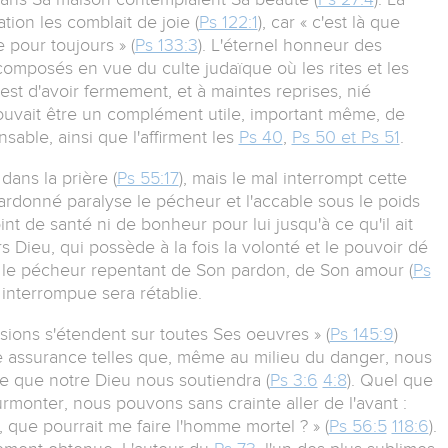
tion les comblait de joie (
Ps 122:1
), car « c'est là que
e pour toujours » (
Ps 133:3
). L'éternel honneur des
composés en vue du culte judaïque où les rites et les
-est d'avoir fermement, et à maintes reprises, nié
l pouvait être un complément utile, important même, de
sable, ainsi que l'affirment les
Ps 40
,
Ps 50 et Ps 51
.
ans la prière (
Ps 55:17
), mais le mal interrompt cette
rdonné paralyse le pécheur et l'accable sous le poids
oint de santé ni de bonheur pour lui jusqu'à ce qu'il ait
 Dieu, qui possède à la fois la volonté et le pouvoir dé
 le pécheur repentant de Son pardon, de Son amour (
Ps
interrompue sera rétablie.
ions s'étendent sur toutes Ses oeuvres » (
Ps 145:9
)
ne assurance telles que, même au milieu du danger, nous
e que notre Dieu nous soutiendra (
Ps 3:6
4:8
). Quel que
surmonter, nous pouvons sans crainte aller de l'avant :
, que pourrait me faire l'homme mortel ? » (
Ps 56:5
118:6
).