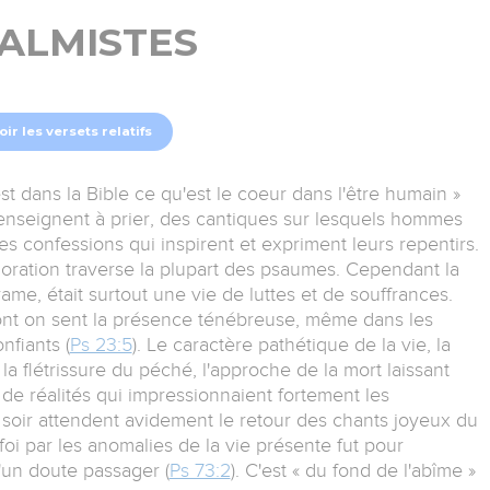
ALMISTES
oir les versets relatifs
t dans la Bible ce qu'est le coeur dans l'être humain »
i enseignent à prier, des cantiques sur lesquels hommes
s confessions qui inspirent et expriment leurs repentirs.
ration traverse la plupart des psaumes. Cependant la
ame, était surtout une vie de luttes et de souffrances.
ont on sent la présence ténébreuse, même dans les
nfiants (
Ps 23:5
). Le caractère pathétique de la vie, la
a flétrissure du péché, l'approche de la mort laissant
e réalités qui impressionnaient fortement les
e soir attendent avidement le retour des chants joyeux du
foi par les anomalies de la vie présente fut pour
'un doute passager (
Ps 73:2
). C'est « du fond de l'abîme »