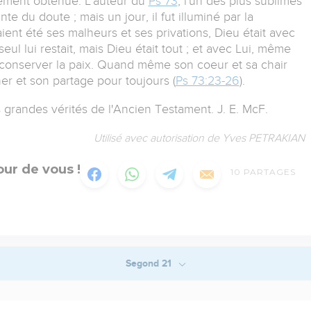
ilement obtenue. L'auteur du
Ps 73
, l'un des plus sublimes
nte du doute ; mais un jour, il fut illuminé par la
ient été ses malheurs et ses privations, Dieu était avec
eul lui restait, mais Dieu était tout ; et avec Lui, même
it conserver la paix. Quand même son coeur et sa chair
er et son partage pour toujours (
Ps 73:23-26
).
des grandes vérités de l'Ancien Testament. J. E. McF.
Utilisé avec autorisation de Yves PETRAKIAN
ur de vous !
10
PARTAGES
Segond 21