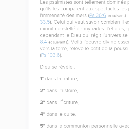
Les psalmistes sont tellement dominés pa
qu'ils les comparent aux spectacles les 
l'immensité des mers (
Ps 36:6
).
et suivant
33:5
). Celui qui veut savoir combien il e
minuit constellé de myriades d'étoiles, 
cependant le Dieu qui régit l'univers se
8:4
). Voilà l'oeuvre divine ess
et suivants
vers la terre, relève le petit de la poussi
(
Ps 103:6
).
Dieu se révèle
:
1°
dans la nature,
2°
dans l'histoire,
3°
dans l'Écriture,
4°
dans le culte,
5°
dans la communion personnelle avec