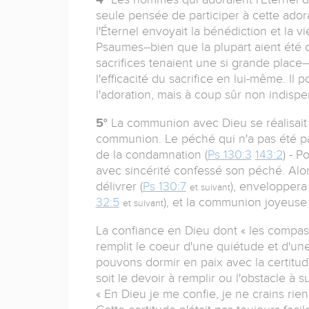
seule pensée de participer à cette adora
l'Éternel envoyait la bénédiction et la vi
Psaumes--bien que la plupart aient été 
sacrifices tenaient une si grande place-
l'efficacité du sacrifice en lui-même. I
l'adoration, mais à coup sûr non indispen
5°
La communion avec Dieu se réalisait d
communion. Le péché qui n'a pas été pa
de la condamnation (
Ps 130:3
143:2
) - P
avec sincérité confessé son péché. Alors
délivrer (
Ps 130:7
), enveloppera
et suivant
32:5
), et la communion joyeuse 
et suivant
La confiance en Dieu dont « les compass
remplit le coeur d'une quiétude et d'u
pouvons dormir en paix avec la certitud
soit le devoir à remplir ou l'obstacle à 
« En Dieu je me confie, je ne crains rien