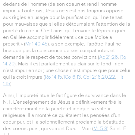
dedans de l'homme (de son coeur) et rend l'homme
impur. » Toutefois, Jésus ne s'est pas toujours opposé
aux règles en usage pour la purification, qu'il ne tenait
pour mauvaises que si elles détournaient l'attention de la
pureté du coeur. C'est ainsi qu'il envoie le lépreux guéri
en Galilée accomplir fidèlement « ce que Moïse a
prescrit » (
Mr 1:40-45
). a son exemple, l'apôtre Paul ne
brusque pas la conscience de ses compatriotes et
demande le respect de toutes convictions (
Ac 21:26
,
Ro
14:20
). Mais il est parfaitement au clair sur le fond : rien
n'est impur en soi ; une chose n'est impure que pour celui
qui la croit impure (
Ro 14:15
,
1Co 6:13
,
Col 2:16
,
20
,
22
,
Tit
1:15
).
Ainsi, l'impureté rituelle fait figure de survivance dans le
N.T. L'enseignement de Jésus a définitivement fixé le
caractère moral de la pureté et indiqué sa valeur
religieuse. Il a montré ce qu'étaient les pensées d'un
coeur pur, et il a solennellement proclamé la béatitude
des coeurs purs, qui verront Dieu. --Voir (
Mt 5:8
) Saint. F. -