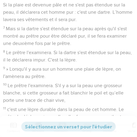
Si la plaie est devenue pâle et ne s'est pas étendue sur la
peau, il déclarera cet homme pur : c'est une dartre. L’homme
lavera ses vêtements et il sera pur.
7
Mais si la dartre s'est étendue sur la peau après qu'il s'est
montré au prêtre pour être déclaré pur, il se fera examiner
une deuxième fois par le prêtre.
8
Le prêtre l'examinera. Si la dartre s'est étendue sur la peau,
il le déclarera impur. C'est la lèpre.
9
» Lorsqu'il y aura sur un homme une plaie de lèpre, on
l'amènera au prêtre.
10
Le prêtre l'examinera. S'il y a sur la peau une grosseur
blanche, si cette grosseur a fait blanchir le poil et qu’elle
porte une trace de chair vive,
11
c'est une lèpre durable dans la peau de cet homme. Le
prêtre le déclarera impur. Il ne l'enfermera pas, car il est
impur.
Contenus
Versions
Commentaires
Strong
Dictionnaire
12
Si la lèpre fait une éruption sur la peau et couvre toute la