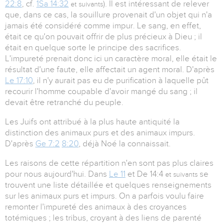
22:8
, cf.
1Sa 14:32
). Il est intéressant de relever
et suivants
que, dans ce cas, la souillure provenait d'un objet qui n'a
jamais été considéré comme impur. Le sang, en effet,
était ce qu'on pouvait offrir de plus précieux à Dieu ; il
était en quelque sorte le principe des sacrifices.
L'impureté prenait donc ici un caractère moral, elle était le
résultat d'une faute, elle affectait un agent moral. D'après
Le 17:10
, il n'y aurait pas eu de purification à laquelle pût
recourir l'homme coupable d'avoir mangé du sang ; il
devait être retranché du peuple.
Les Juifs ont attribué à la plus haute antiquité la
distinction des animaux purs et des animaux impurs.
D'après
Ge 7:2
8:20
, déjà Noé la connaissait.
Les raisons de cette répartition n'en sont pas plus claires
pour nous aujourd'hui. Dans
Le 11
et De 14:4
se
et suivants
trouvent une liste détaillée et quelques renseignements
sur les animaux purs et impurs. On a parfois voulu faire
remonter l'impureté des animaux à des croyances
totémiques ; les tribus, croyant à des liens de parenté