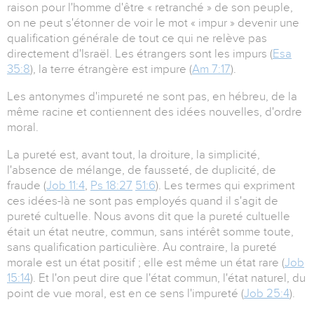
raison pour l'homme d'être « retranché » de son peuple,
on ne peut s'étonner de voir le mot « impur » devenir une
qualification générale de tout ce qui ne relève pas
directement d'Israël. Les étrangers sont les impurs (
Esa
35:8
), la terre étrangère est impure (
Am 7:17
).
Les antonymes d'impureté ne sont pas, en hébreu, de la
même racine et contiennent des idées nouvelles, d'ordre
moral.
La pureté est, avant tout, la droiture, la simplicité,
l'absence de mélange, de fausseté, de duplicité, de
fraude (
Job 11:4
,
Ps 18:27
51:6
). Les termes qui expriment
ces idées-là ne sont pas employés quand il s'agit de
pureté cultuelle. Nous avons dit que la pureté cultuelle
était un état neutre, commun, sans intérêt somme toute,
sans qualification particulière. Au contraire, la pureté
morale est un état positif ; elle est même un état rare (
Job
15:14
). Et l'on peut dire que l'état commun, l'état naturel, du
point de vue moral, est en ce sens l'impureté (
Job 25:4
).