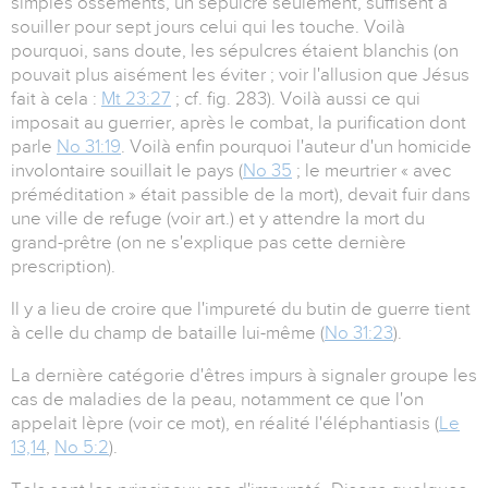
simples ossements, un sépulcre seulement, suffisent à
souiller pour sept jours celui qui les touche. Voilà
pourquoi, sans doute, les sépulcres étaient blanchis (on
pouvait plus aisément les éviter ; voir l'allusion que Jésus
fait à cela :
Mt 23:27
; cf. fig. 283). Voilà aussi ce qui
imposait au guerrier, après le combat, la purification dont
parle
No 31:19
. Voilà enfin pourquoi l'auteur d'un homicide
involontaire souillait le pays (
No 35
; le meurtrier « avec
préméditation » était passible de la mort), devait fuir dans
une ville de refuge (voir art.) et y attendre la mort du
grand-prêtre (on ne s'explique pas cette dernière
prescription).
Il y a lieu de croire que l'impureté du butin de guerre tient
à celle du champ de bataille lui-même (
No 31:23
).
La dernière catégorie d'êtres impurs à signaler groupe les
cas de maladies de la peau, notamment ce que l'on
appelait lèpre (voir ce mot), en réalité l'éléphantiasis (
Le
13,14
,
No 5:2
).