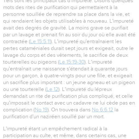
Tels sont les principaux cas d'impureté. Disons quelques
mots des rites de purification qui permettaient à la
personne souillée de reprendre sa place dans la vie, et
qui rendaient les objets utilisables à nouveau. L'impureté
avait des degrés de gravité. La moins grave se purifiait
par un lavage et prenait fin au soir du jour où elle avait été
contractée (
Le 15:5
,
11
). L'impureté qu'entraînaient les
pertes cataméniales durait sept jours et exigeait, outre le
lavage du corps et des vêtements, le sacrifice de deux
tourterelles ou pigeons (
Le 15:19-30
). L'impureté
qu'entraînait une naissance s'étendait à quarante jours
pour un garçon, à quatre-vingts pour une fille, et exigeait
un sacrifice plus important : un jeune agneau et un pigeon
ou une tourterelle (
Le 12
). L'impureté du lépreux
demandait un rite de purification plus compliqué, et celle
qu'imposait le contact avec un cadavre ne lui cède pas en
complication (
No 19
). On trouvera dans
No 6:6
,
12
la
purification d'un naziréen souillé par un mort.
L'impureté étant un empêchement radical à la
participation au culte, et même, dans certains cas, une