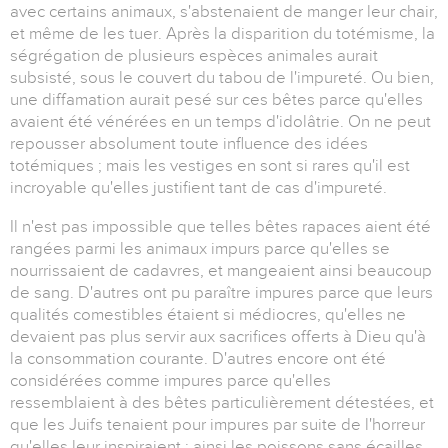
avec certains animaux, s'abstenaient de manger leur chair,
et même de les tuer. Après la disparition du totémisme, la
ségrégation de plusieurs espèces animales aurait
subsisté, sous le couvert du tabou de l'impureté. Ou bien,
une diffamation aurait pesé sur ces bêtes parce qu'elles
avaient été vénérées en un temps d'idolâtrie. On ne peut
repousser absolument toute influence des idées
totémiques ; mais les vestiges en sont si rares qu'il est
incroyable qu'elles justifient tant de cas d'impureté.
Il n'est pas impossible que telles bêtes rapaces aient été
rangées parmi les animaux impurs parce qu'elles se
nourrissaient de cadavres, et mangeaient ainsi beaucoup
de sang. D'autres ont pu paraître impures parce que leurs
qualités comestibles étaient si médiocres, qu'elles ne
devaient pas plus servir aux sacrifices offerts à Dieu qu'à
la consommation courante. D'autres encore ont été
considérées comme impures parce qu'elles
ressemblaient à des bêtes particulièrement détestées, et
que les Juifs tenaient pour impures par suite de l'horreur
qu'elles leur inspiraient ; ainsi les poissons sans écailles