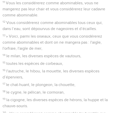
11
Vous les considérerez comme abominables, vous ne
mangerez pas leur chair et vous considérerez leur cadavre
comme abominable.
12
Vous considérerez comme abominables tous ceux qui,
dans l’eau, sont dépourvus de nageoires et d’écailles.
13
» Voici, parmi les oiseaux, ceux que vous considérerez
comme abominables et dont on ne mangera pas : l'aigle,
l'orfraie, l'aigle de mer,
14
le milan, les diverses espèces de vautours,
15
toutes les espèces de corbeaux,
16
l'autruche, le hibou, la mouette, les diverses espèces
d’éperviers,
17
le chat-huant, le plongeon, la chouette,
18
le cygne, le pélican, le cormoran,
19
la cigogne, les diverses espèces de hérons, la huppe et la
chauve-souris.
20