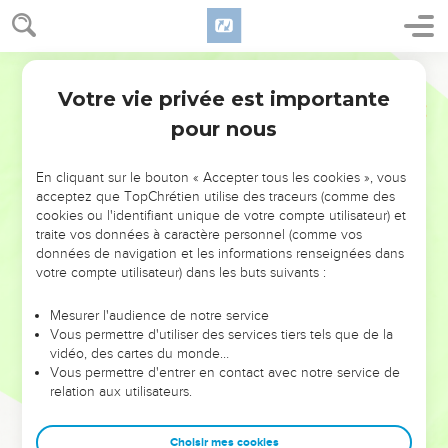
Votre vie privée est importante
pour nous
NE MANQUEZ PAS L’ÉVÉNEMENT
En cliquant sur le bouton « Accepter tous les cookies », vous
DE L’ANNÉE !
acceptez que TopChrétien utilise des traceurs (comme des
cookies ou l'identifiant unique de votre compte utilisateur) et
ET SI LEURS ERREURS POUVAIENT VOUS ÉVITER LES
traite vos données à caractère personnel (comme vos
VOTRES ?
données de navigation et les informations renseignées dans
votre compte utilisateur) dans les buts suivants :
On admire souvent les leaders pour leurs réussites, leur impact,
leur foi ou leur vision. Mais on voit moins les doutes, les erreurs
Mesurer l'audience de notre service
Vous permettre d'utiliser des services tiers tels que de la
et les saisons difficiles qu'ils ont traversés, alors même que ce
vidéo, des cartes du monde…
sont elles qui les ont façonnés.
Vous permettre d'entrer en contact avec notre service de
relation aux utilisateurs.
Dans cette conférence, leaders, entrepreneurs, et responsables
reviennent sur les erreurs marquantes de leur parcours et les
clés pour avancer avec plus de sagesse afin que leurs erreurs
Choisir mes cookies