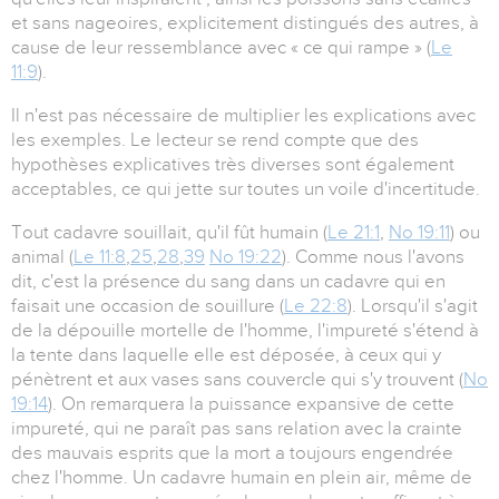
et sans nageoires, explicitement distingués des autres, à
cause de leur ressemblance avec « ce qui rampe » (
Le
11:9
).
Il n'est pas nécessaire de multiplier les explications avec
les exemples. Le lecteur se rend compte que des
hypothèses explicatives très diverses sont également
acceptables, ce qui jette sur toutes un voile d'incertitude.
Tout cadavre souillait, qu'il fût humain (
Le 21:1
,
No 19:11
) ou
animal (
Le 11:8
,
25
,
28
,
39
No 19:22
). Comme nous l'avons
dit, c'est la présence du sang dans un cadavre qui en
faisait une occasion de souillure (
Le 22:8
). Lorsqu'il s'agit
de la dépouille mortelle de l'homme, l'impureté s'étend à
la tente dans laquelle elle est déposée, à ceux qui y
pénètrent et aux vases sans couvercle qui s'y trouvent (
No
19:14
). On remarquera la puissance expansive de cette
impureté, qui ne paraît pas sans relation avec la crainte
des mauvais esprits que la mort a toujours engendrée
chez l'homme. Un cadavre humain en plein air, même de