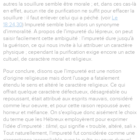
autres la souillure semble être morale ; et, dans ces cas-là
en effet, aucun rite de purification ne suffit pour effacer la
souillure : il faut enlever celui qui a péché. (voir
Le
18:24
,
30
) Impureté semble bien alors un synonyme
d'immoralité. A propos de l'impureté du lépreux, on peut
saisir facilement cette ambiguïté : l'impureté dure jusqu'à
la guérison, ce qui nous invite à lui attribuer un caractère
physique ; cependant la purification exige encore un acte
cultuel, de caractère moral et religieux.
Pour conclure, disons que l'impureté est une notion
d'origine religieuse mais dont l'usage a fatalement
étendu le sens et altéré le caractère religieux. Ce qui
offrait quelque caractère défectueux, désagréable ou
repoussant, était attribué aux esprits mauvais, considéré
comme leur oeuvre, et pour cette raison repoussé avec
horreur et méfiance. On s'explique donc aisément le choix
du terme que les Hébreux employèrent pour exprimer
l'idée d'impureté :
tâmé,
qui signifie « trouble, altéré, sali ».
Tout naturellement, l'impureté fut considérée comme une
circonstance inconciliable avec le culte au cours duquel