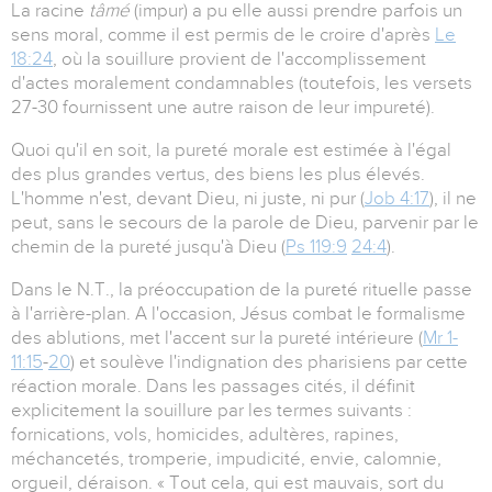
La racine
tâmé
(impur) a pu elle aussi prendre parfois un
sens moral, comme il est permis de le croire d'après
Le
18:24
, où la souillure provient de l'accomplissement
d'actes moralement condamnables (toutefois, les versets
27-30 fournissent une autre raison de leur impureté).
Quoi qu'il en soit, la pureté morale est estimée à l'égal
des plus grandes vertus, des biens les plus élevés.
L'homme n'est, devant Dieu, ni juste, ni pur (
Job 4:17
), il ne
peut, sans le secours de la parole de Dieu, parvenir par le
chemin de la pureté jusqu'à Dieu (
Ps 119:9
24:4
).
Dans le N.T., la préoccupation de la pureté rituelle passe
à l'arrière-plan. A l'occasion, Jésus combat le formalisme
des ablutions, met l'accent sur la pureté intérieure (
Mr 1-
11:15
-
20
) et soulève l'indignation des pharisiens par cette
réaction morale. Dans les passages cités, il définit
explicitement la souillure par les termes suivants :
fornications, vols, homicides, adultères, rapines,
méchancetés, tromperie, impudicité, envie, calomnie,
orgueil, déraison. « Tout cela, qui est mauvais, sort du