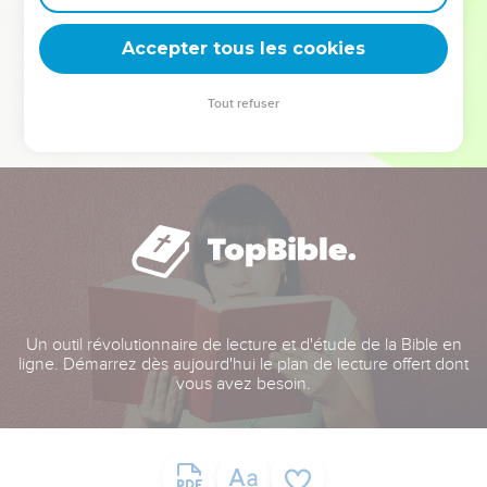
deviennent vos tremplins. Que vous guidiez un ministère, une
équipe, un groupe ou une famille, leur expérience est faite
Accepter tous les cookies
pour vous.
Tout refuser
Je découvre l’événement
Un outil révolutionnaire de lecture et d'étude de la Bible en
ligne. Démarrez dès aujourd'hui le plan de lecture offert dont
vous avez besoin.