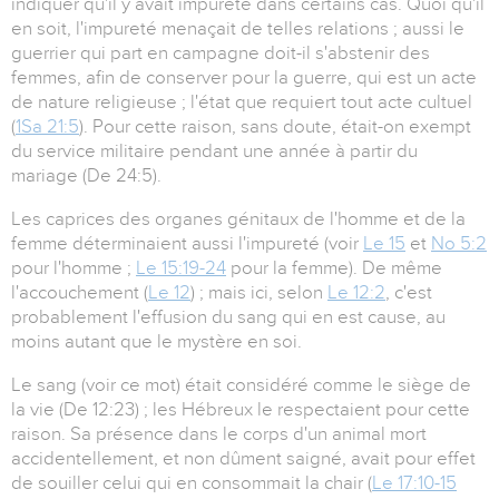
indiquer qu'il y avait impureté dans certains cas. Quoi qu'il
en soit, l'impureté menaçait de telles relations ; aussi le
guerrier qui part en campagne doit-il s'abstenir des
femmes, afin de conserver pour la guerre, qui est un acte
de nature religieuse ; l'état que requiert tout acte cultuel
(
1Sa 21:5
). Pour cette raison, sans doute, était-on exempt
du service militaire pendant une année à partir du
mariage (De 24:5).
Les caprices des organes génitaux de l'homme et de la
femme déterminaient aussi l'impureté (voir
Le 15
et
No 5:2
pour l'homme ;
Le 15:19-24
pour la femme). De même
l'accouchement (
Le 12
) ; mais ici, selon
Le 12:2
, c'est
probablement l'effusion du sang qui en est cause, au
moins autant que le mystère en soi.
Le sang (voir ce mot) était considéré comme le siège de
la vie (De 12:23) ; les Hébreux le respectaient pour cette
raison. Sa présence dans le corps d'un animal mort
accidentellement, et non dûment saigné, avait pour effet
de souiller celui qui en consommait la chair (
Le 17:10-15