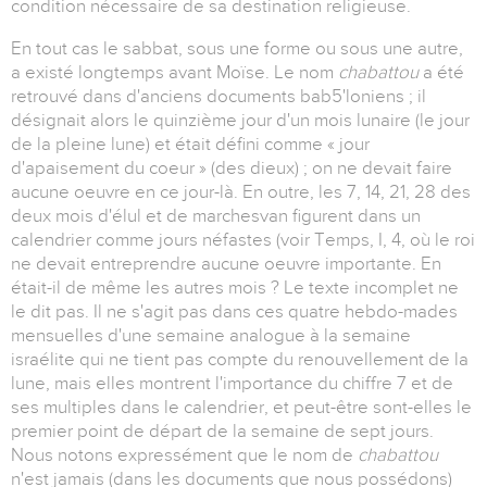
condition nécessaire de sa destination religieuse.
En tout cas le sabbat, sous une forme ou sous une autre,
a existé longtemps avant Moïse. Le nom
chabattou
a été
retrouvé dans d'anciens documents bab5'loniens ; il
désignait alors le quinzième jour d'un mois lunaire (le jour
de la pleine lune) et était défini comme « jour
d'apaisement du coeur » (des dieux) ; on ne devait faire
aucune oeuvre en ce jour-là. En outre, les 7, 14, 21, 28 des
deux mois d'élul et de marchesvan figurent dans un
calendrier comme jours néfastes (voir Temps, I, 4, où le roi
ne devait entreprendre aucune oeuvre importante. En
était-il de même les autres mois ? Le texte incomplet ne
le dit pas. Il ne s'agit pas dans ces quatre hebdo-mades
mensuelles d'une semaine analogue à la semaine
israélite qui ne tient pas compte du renouvellement de la
lune, mais elles montrent l'importance du chiffre 7 et de
ses multiples dans le calendrier, et peut-être sont-elles le
premier point de départ de la semaine de sept jours.
Nous notons expressément que le nom de
chabattou
n'est jamais (dans les documents que nous possédons)