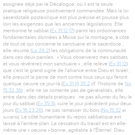
assignée déjà par le Décalogue, où il est la seule
pratique religieuse positivement commandée. Mais la loi
sacerdotale postexilique est plus précise et pousse plus
loin les exigences que les anciennes législations. Elle
mentionne le sabbat (
Ex 31:12
,
17
) parmi les ordonnances
fondamentales données à Moïse sur la montagne, à côté
de tout ce qui concerne le sanctuaire et le sacerdoce ;
elle résume (
Le 26:2
) les obligations de la communauté
dans ces deux paroles : « Vous observerez mes sabbats
et vous révérerez mon sanctuaire » ; elle relève (
Ex 31:12
)
que c'est le grand signe de l'alliance entre Dieu et Israël ;
elle prescrit la peine de mort contre tous ceux qui feront
quelque oeuvre ce jour-là (
Ex 31:14
35:2
cf. l'histoire de
No
15:32
,
36
) ; elle ne se contente pas de généralités, elle
entre dans des détails pratiques : ne pas allumer du feu le
jour du sabbat (
Ex 35:3
), cuire le jour précédent pour deux
jours (
Ex 16:23
,
26
), ne pas ramasser du bois (
No 15:32
et
). Le côté humanitaire du repos sabbatique est
suivants
laissé à l'arrière-plan. La cessation du travail est en elle-
même une « oeuvre » bonne, agréable à l'Éternel. Dieu