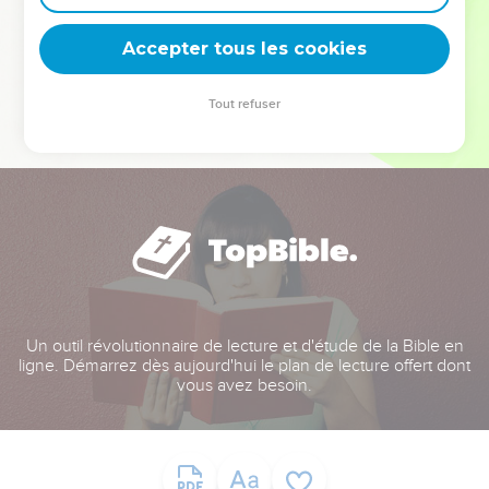
deviennent vos tremplins. Que vous guidiez un ministère, une
équipe, un groupe ou une famille, leur expérience est faite
Accepter tous les cookies
pour vous.
Tout refuser
Je découvre l’événement
Un outil révolutionnaire de lecture et d'étude de la Bible en
ligne. Démarrez dès aujourd'hui le plan de lecture offert dont
vous avez besoin.