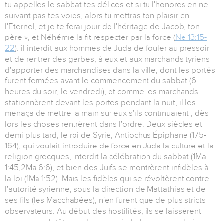
tu appelles le sabbat tes délices et si tu l'honores en ne
suivant pas tes voies, alors tu mettras ton plaisir en
l'Eternel, et je te ferai jouir de l'héritage de Jacob, ton
père », et Néhémie la fit respecter par la force (
Ne 13:15-
22
). il interdit aux hommes de Juda de fouler au pressoir
et de rentrer des gerbes, à eux et aux marchands tyriens
d'apporter des marchandises dans la ville, dont les portés
furent fermées avant le commencement du sabbat (6
heures du soir, le vendredi), et comme les marchands
stationnèrent devant les portes pendant la nuit, il les
menaça de mettre la main sur eux s'ils continuaient ; dès
lors les choses rentrèrent dans l'ordre. Deux siècles et
demi plus tard, le roi de Syrie, Antiochus Épiphane (175-
164), qui voulait introduire de force en Juda la culture et la
religion grecques, interdit la célébration du sabbat (1Ma
1:45,2Ma 6:6), et bien des Juifs se montrèrent infidèles à
la loi (1Ma 1:52). Mais les fidèles qui se révoltèrent contre
l'autorité syrienne, sous la direction de Mattathias et de
ses fils (les Macchabées), n'en furent que de plus stricts
observateurs. Au début des hostilités, ils se laissèrent