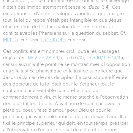
succomber ; on se contentait de le nourrir, si le sauvetage
n'était pas immédiatement nécessaire
(Beza,
3:4). Ces
exceptions et d'autres analogues montrent que, malgré
tout, la loi du repos n'était pas intangible et que Jésus
était en droit de les faire valoir dans ses nombreux
conflits avec les Pharisiens sur la question du sabbat. Cf.
Mt 12:5
-
,
Lu 13:15
14:5
.
et suivant
et suivant
Ces conflits étaient nombreux (cf., outre les passages
déjà cités :
Mr 2:23
,
28 3:1
,
5
,
Lu 6:6
,
10
,
Jn 5:10
,
16
9:14
,
16
),
car sur aucun autre point ne se montrait mieux l'opposition
entre la justice pharisaïque et la justice supérieure que
Jésus réclamait de ses disciples. La casuistique effrénée
des docteurs de la loi était pour le Seigneur tout le
contraire d'une véritable compréhension du
commandement divin, et le mérite attaché à l'observation
des plus futiles détails n'avait rien de commun avec la
piété du coeur, faite d'amour pour Dieu et pour le
prochain, qui avait seule pour lui du prix devant Dieu. Il a
fixé le principe supérieur qui doit, en tout temps, présider
à l'observation d'un jour spécial de culte et de repos,