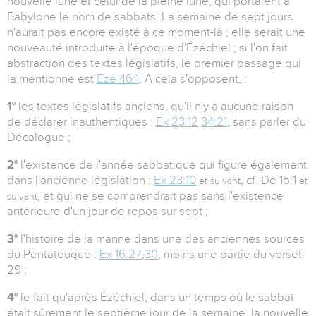
nouvelle lune et celui de la pleine lune, qui portaient à
Babylone le nom de sabbats. La semaine de sept jours
n'aurait pas encore existé à ce moment-là ; elle serait une
nouveauté introduite à l'époque d'Ézéchiel ; si l'on fait
abstraction des textes législatifs, le premier passage qui
la mentionne est
Eze 46:1
. A cela s'opposent, :
1°
les textes législatifs anciens, qu'il n'y a aucune raison
de déclarer inauthentiques :
Ex 23:12
34:21
, sans parler du
Décalogue ;
2°
l'existence de l'année sabbatique qui figure également
dans l'ancienne législation :
Ex 23:10
, cf. De 15:1
et suivant
et
, et qui ne se comprendrait pas sans l'existence
suivant
antérieure d'un jour de repos sur sept ;
3°
l'histoire de la manne dans une des anciennes sources
du Pentateuque :
Ex 16:27
,
30
, moins une partie du verset
29 ;
4°
le fait qu'après Ézéchiel, dans un temps où le sabbat
était sûrement le septième jour de la semaine, la nouvelle