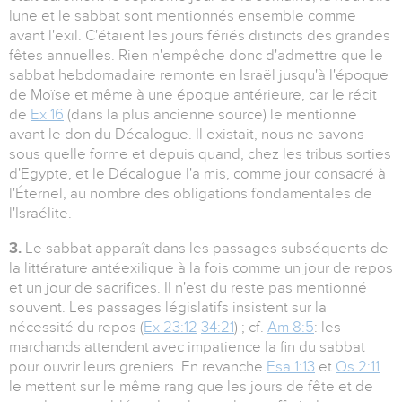
lune et le sabbat sont mentionnés ensemble comme
avant l'exil. C'étaient les jours fériés distincts des grandes
fêtes annuelles. Rien n'empêche donc d'admettre que le
sabbat hebdomadaire remonte en Israël jusqu'à l'époque
de Moïse et même à une époque antérieure, car le récit
de
Ex 16
(dans la plus ancienne source) le mentionne
avant le don du Décalogue. Il existait, nous ne savons
sous quelle forme et depuis quand, chez les tribus sorties
d'Egypte, et le Décalogue l'a mis, comme jour consacré à
l'Éternel, au nombre des obligations fondamentales de
l'Israélite.
3.
Le sabbat apparaît dans les passages subséquents de
la littérature antéexilique à la fois comme un jour de repos
et un jour de sacrifices. Il n'est du reste pas mentionné
souvent. Les passages législatifs insistent sur la
nécessité du repos (
Ex 23:12
34:21
) ; cf.
Am 8:5
: les
marchands attendent avec impatience la fin du sabbat
pour ouvrir leurs greniers. En revanche
Esa 1:13
et
Os 2:11
le mettent sur le même rang que les jours de fête et de