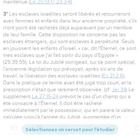
maintenue (
Le 25:13-17
,
23
,
3-4
).
3°
Les esclaves israélites seront libérés et retourneront
avec femmes et enfants dans leur ancienne propriété, s'ils
n'ont point été rachetés déjà auparavant par un membre
de leur famille. Cette disposition ne concerne pas les
esclaves étrangers, qui sont esclaves à perpétuité. Seuls
en jouissent les enfants d'Israël, « car, dit l'Éternel, ce sont
mes esclaves que j'ai fait sortir du pays d'Egypte »
(25:39,55). La loi du Jubilé corrigeait, sur ce point spécial,
l'ancienne législation qui prévoyait, après six ans de
travail, la libération des esclaves israélites (
Ex 21:2
,
6
).
Dans la pratique ce terme avait été jugé trop court, et la
prescription n'était que rarement observée. (cf.
Jer 34
) Le
supplément
Le 27:16-24
prévoit le cas d'un champ qui a
été consacré à l'Éternel. Il doit être racheté
immédiatement par le possesseur, qui en paiera la valeur
calculée jusqu'à l'année du Jubilé, augmentée d'un
cinquième ; si le propriétaire ne le rachète pas et que le
champ soit vendu, l'acquéreur en sortira l'année du Jubilé,
Contenus
Versions
Commentaires
Strong
Dictionnaire
et le champ deviendra la propriété du prêtre. D'après
No