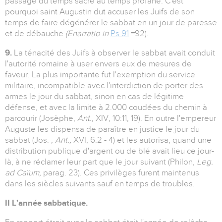
passage du temps sacré au temps profane. C'est
pourquoi saint Augustin dut accuser les Juifs de son
temps de faire dégénérer le sabbat en un jour de paresse
et de débauche
(Enarratio in
Ps 91
=92).
9.
La ténacité des Juifs à observer le sabbat avait conduit
l'autorité romaine à user envers eux de mesures de
faveur. La plus importante fut l'exemption du service
militaire, incompatible avec l'interdiction de porter des
armes le jour du sabbat, sinon en cas de légitime
défense, et avec la limite à 2.000 coudées du chemin à
parcourir (Josèphe,
Ant.,
XIV, 10:11, 19). En outre l'empereur
Auguste les dispensa de paraître en justice le jour du
sabbat (Jos. ;
Ant.,
XVI, 6:2 - 4) et les autorisa, quand une
distribution publique d'argent ou de blé avait lieu ce jour-
là, à ne réclamer leur part que le jour suivant (Philon,
Leg.
ad Caïum,
parag. 23). Ces privilèges furent maintenus
dans les siècles suivants sauf en temps de troubles.
II L'année sabbatique.