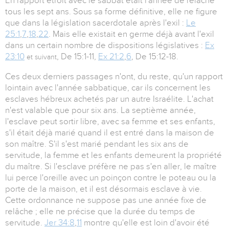
En rapport étroit avec le sabbat était l'année de relâche
tous les sept ans. Sous sa forme définitive, elle ne figure
que dans la législation sacerdotale après l'exil :
Le
25:1
,
7
,
18
,
22
. Mais elle existait en germe déjà avant l'exil
dans un certain nombre de dispositions législatives :
Ex
23:10
, De 15:1-11,
Ex 21:2
,
6
, De 15:12-18.
et suivant
Ces deux derniers passages n'ont, du reste, qu'un rapport
lointain avec l'année sabbatique, car ils concernent les
esclaves hébreux achetés par un autre Israélite. L'achat
n'est valable que pour six ans. La septième année,
l'esclave peut sortir libre, avec sa femme et ses enfants,
s'il était déjà marié quand il est entré dans la maison de
son maître. S'il s'est marié pendant les six ans de
servitude, la femme et les enfants demeurent la propriété
du maître. Si l'esclave préfère ne pas s'en aller, le maître
lui perce l'oreille avec un poinçon contre le poteau ou la
porte de la maison, et il est désormais esclave à vie.
Cette ordonnance ne suppose pas une année fixe de
relâche ; elle ne précise que la durée du temps de
servitude.
Jer 34:8
,
11
montre qu'elle est loin d'avoir été