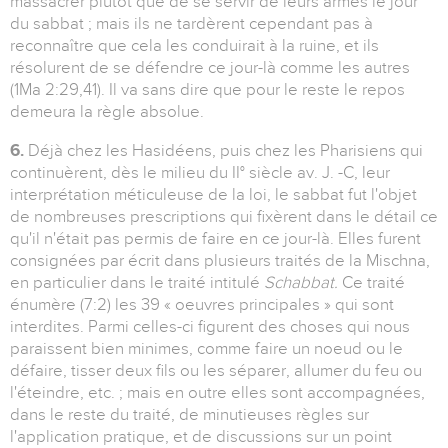
massacrer plutôt que de se servir de leurs armes le jour
du sabbat ; mais ils ne tardèrent cependant pas à
reconnaître que cela les conduirait à la ruine, et ils
résolurent de se défendre ce jour-là comme les autres
(1Ma 2:29,41). Il va sans dire que pour le reste le repos
demeura la règle absolue.
6.
Déjà chez les Hasidéens, puis chez les Pharisiens qui
continuèrent, dès le milieu du II° siècle av. J. -C, leur
interprétation méticuleuse de la loi, le sabbat fut l'objet
de nombreuses prescriptions qui fixèrent dans le détail ce
qu'il n'était pas permis de faire en ce jour-là. Elles furent
consignées par écrit dans plusieurs traités de la Mischna,
en particulier dans le traité intitulé
Schabbat.
Ce traité
énumère (7:2) les 39 « oeuvres principales » qui sont
interdites. Parmi celles-ci figurent des choses qui nous
paraissent bien minimes, comme faire un noeud ou le
défaire, tisser deux fils ou les séparer, allumer du feu ou
l'éteindre, etc. ; mais en outre elles sont accompagnées,
dans le reste du traité, de minutieuses règles sur
l'application pratique, et de discussions sur un point