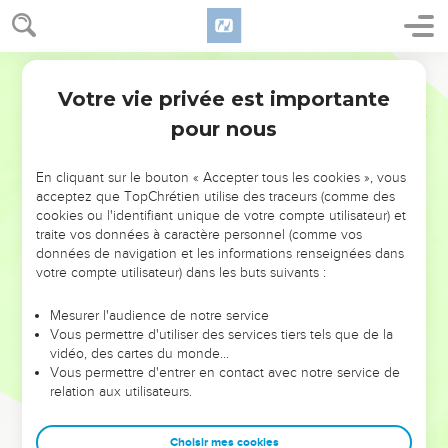
Votre vie privée est importante
pour nous
NE MANQUEZ PAS L’ÉVÉNEMENT
En cliquant sur le bouton « Accepter tous les cookies », vous
DE L’ANNÉE !
acceptez que TopChrétien utilise des traceurs (comme des
cookies ou l'identifiant unique de votre compte utilisateur) et
ET SI LEURS ERREURS POUVAIENT VOUS ÉVITER LES
traite vos données à caractère personnel (comme vos
VOTRES ?
données de navigation et les informations renseignées dans
votre compte utilisateur) dans les buts suivants :
On admire souvent les leaders pour leurs réussites, leur impact,
leur foi ou leur vision. Mais on voit moins les doutes, les erreurs
Mesurer l'audience de notre service
Vous permettre d'utiliser des services tiers tels que de la
et les saisons difficiles qu'ils ont traversés, alors même que ce
vidéo, des cartes du monde…
sont elles qui les ont façonnés.
Vous permettre d'entrer en contact avec notre service de
relation aux utilisateurs.
Dans cette conférence, leaders, entrepreneurs, et responsables
reviennent sur les erreurs marquantes de leur parcours et les
clés pour avancer avec plus de sagesse afin que leurs erreurs
Choisir mes cookies