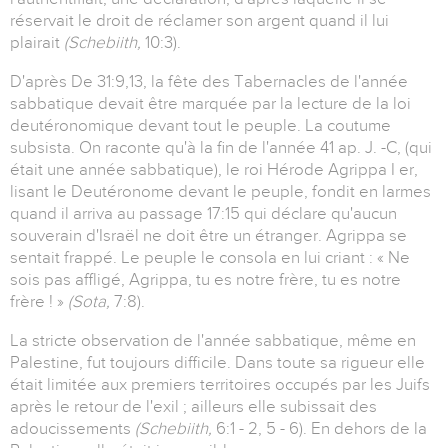
réservait le droit de réclamer son argent quand il lui
plairait
(Schebiith,
10:3).
D'après De 31:9,13, la fête des Tabernacles de l'année
sabbatique devait être marquée par la lecture de la loi
deutéronomique devant tout le peuple. La coutume
subsista. On raconte qu'à la fin de l'année 41 ap. J. -C, (qui
était une année sabbatique), le roi Hérode Agrippa I er,
lisant le Deutéronome devant le peuple, fondit en larmes
quand il arriva au passage 17:15 qui déclare qu'aucun
souverain d'Israël ne doit être un étranger. Agrippa se
sentait frappé. Le peuple le consola en lui criant : « Ne
sois pas affligé, Agrippa, tu es notre frère, tu es notre
frère ! »
(Sota,
7:8).
La stricte observation de l'année sabbatique, même en
Palestine, fut toujours difficile. Dans toute sa rigueur elle
était limitée aux premiers territoires occupés par les Juifs
après le retour de l'exil ; ailleurs elle subissait des
adoucissements
(Schebiith,
6:1 - 2, 5 - 6). En dehors de la