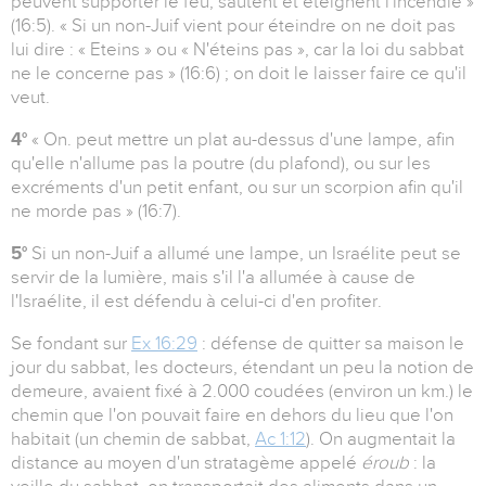
peuvent supporter le feu, sautent et éteignent l'incendie »
(16:5). « Si un non-Juif vient pour éteindre on ne doit pas
lui dire : « Eteins » ou « N'éteins pas », car la loi du sabbat
ne le concerne pas » (16:6) ; on doit le laisser faire ce qu'il
veut.
4°
« On. peut mettre un plat au-dessus d'une lampe, afin
qu'elle n'allume pas la poutre (du plafond), ou sur les
excréments d'un petit enfant, ou sur un scorpion afin qu'il
ne morde pas » (16:7).
5°
Si un non-Juif a allumé une lampe, un Israélite peut se
servir de la lumière, mais s'il l'a allumée à cause de
l'Israélite, il est défendu à celui-ci d'en profiter.
Se fondant sur
Ex 16:29
: défense de quitter sa maison le
jour du sabbat, les docteurs, étendant un peu la notion de
demeure, avaient fixé à 2.000 coudées (environ un km.) le
chemin que l'on pouvait faire en dehors du lieu que l'on
habitait (un chemin de sabbat,
Ac 1:12
). On augmentait la
distance au moyen d'un stratagème appelé
éroub
: la