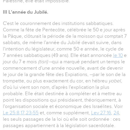
Palestine, elle était impossible.
III L'année du Jubilé.
C'est le couronnement des institutions sabbatiques.
Comme la fête de Pentecôte, célébrée le 50 e jour après
la Pâque, clôturait la période de la moisson qui comptait 7
sabbats, de même l'année du Jubilé devait suivre, dans
l'intention du législateur, comme 50 e année, le cycle de
7 années sabbatiques (49 ans). Elle était annoncée
le 10
e
jour du 7 e mois
(tisri)
--qui a marqué pendant un temps le
commencement d'une année nouvelle, avant de devenir
le jour de la grande fête des Expiations, --par le son de la
trompette, ou plus exactement du cor, en hébreu
yobel,
d'où lui vient son nom, d'après l'explication la plus
probable. Elle était destinée à compléter et à mettre au
point les dispositions qui présidaient, théoriquement, à
l'organisation sociale et économique des Israélites. Voir
Le 25:8
,
17
,
23-55
et, comme supplément,
Lev 27:16
,
24
,
les seuls passages de la loi où elle soit ordonnée : ces
passages appartiennent à la législation sacerdotale.