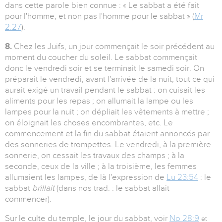
dans cette parole bien connue : « Le sabbat a été fait
pour l'homme, et non pas l'homme pour le sabbat » (
Mr
2:27
).
8.
Chez les Juifs, un jour commençait le soir précédent au
moment du coucher du soleil. Le sabbat commençait
donc le vendredi soir et se terminait le samedi soir. On
préparait le vendredi, avant l'arrivée de la nuit, tout ce qui
aurait exigé un travail pendant le sabbat : on cuisait les
aliments pour les repas ; on allumait la lampe ou les
lampes pour la nuit ; on dépliait les vêtements à mettre ;
on éloignait les choses encombrantes, etc. Le
commencement et la fin du sabbat étaient annoncés par
des sonneries de trompettes. Le vendredi, à la première
sonnerie, on cessait les travaux des champs ; à la
seconde, ceux de la ville ; à la troisième, les femmes
allumaient les lampes, de là l'expression de
Lu 23:54
: le
sabbat
brillait
(dans nos trad. : le sabbat allait
commencer).
Sur le culte du temple, le jour du sabbat, voir
No 28:9
et