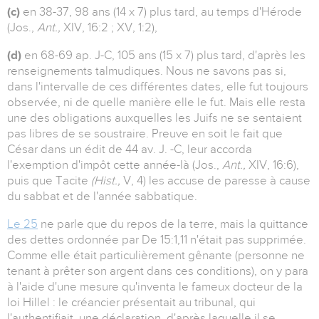
(c)
en 38-37, 98 ans (14 x 7) plus tard, au temps d'Hérode
(Jos.,
Ant.,
XIV, 16:2 ; XV, 1:2),
(d)
en 68-69 ap. J-C, 105 ans (15 x 7) plus tard, d'après les
renseignements talmudiques. Nous ne savons pas si,
dans l'intervalle de ces différentes dates, elle fut toujours
observée, ni de quelle manière elle le fut. Mais elle resta
une des obligations auxquelles les Juifs ne se sentaient
pas libres de se soustraire. Preuve en soit le fait que
César dans un édit de 44 av. J. -C, leur accorda
l'exemption d'impôt cette année-là (Jos.,
Ant.,
XIV, 16:6),
puis que Tacite
(Hist.,
V, 4) les accuse de paresse à cause
du sabbat et de l'année sabbatique.
Le 25
ne parle que du repos de la terre, mais la quittance
des dettes ordonnée par De 15:1,11 n'était pas supprimée.
Comme elle était particulièrement gênante (personne ne
tenant à prêter son argent dans ces conditions), on y para
à l'aide d'une mesure qu'inventa le fameux docteur de la
loi Hillel : le créancier présentait au tribunal, qui
l'authentifiait, une déclaration, d'après laquelle il se