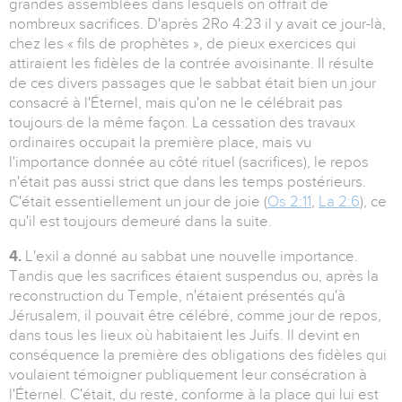
grandes assemblées dans lesquels on offrait de
nombreux sacrifices. D'après 2Ro 4:23 il y avait ce jour-là,
chez les « fils de prophètes », de pieux exercices qui
attiraient les fidèles de la contrée avoisinante. Il résulte
de ces divers passages que le sabbat était bien un jour
consacré à l'Éternel, mais qu'on ne le célébrait pas
toujours de la même façon. La cessation des travaux
ordinaires occupait la première place, mais vu
l'importance donnée au côté rituel (sacrifices), le repos
n'était pas aussi strict que dans les temps postérieurs.
C'était essentiellement un jour de joie (
Os 2:11
,
La 2:6
), ce
qu'il est toujours demeuré dans la suite.
4.
L'exil a donné au sabbat une nouvelle importance.
Tandis que les sacrifices étaient suspendus ou, après la
reconstruction du Temple, n'étaient présentés qu'à
Jérusalem, il pouvait être célébré, comme jour de repos,
dans tous les lieux où habitaient les Juifs. Il devint en
conséquence la première des obligations des fidèles qui
voulaient témoigner publiquement leur consécration à
l'Éternel. C'était, du reste, conforme à la place qui lui est