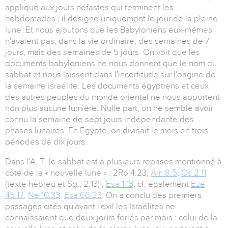
appliqué aux jours néfastes qui terminent les
hebdomades ; il désigne uniquement le jour de la pleine
lune. Et nous ajoutons que les Babyloniens eux-mêmes
n'avaient pas, dans la vie ordinaire, des semaines de 7
jours, mais des semaines de 5 jours. On voit que les
documents babyloniens ne nous donnent que le nom du
sabbat et nous laissent dans l'incertitude sur l'origine de
la semaine israélite. Les documents égyptiens et ceux
des autres peuples du monde oriental ne nous apportent
non plus aucune lumière. Nulle part, on ne semble avoir
connu la semaine de sept jours indépendante des
phases lunaires. En Egypte, on divisait le mois en trois
périodes de dix jours.
Dans l'A. T, le sabbat est à plusieurs reprises mentionné à
côté de la « nouvelle lune » : 2Ro 4:23,
Am 8:5
,
Os 2:11
(texte hébreu et Sg., 2:13) ;
Esa 1:13
, cf. également
Eze
45:17
,
Ne 10:33
,
Esa 66:23
. On a conclu des premiers
passages cités qu'avant l'exil les Israélites ne
connaissaient que deux jours fériés par mois : celui de la