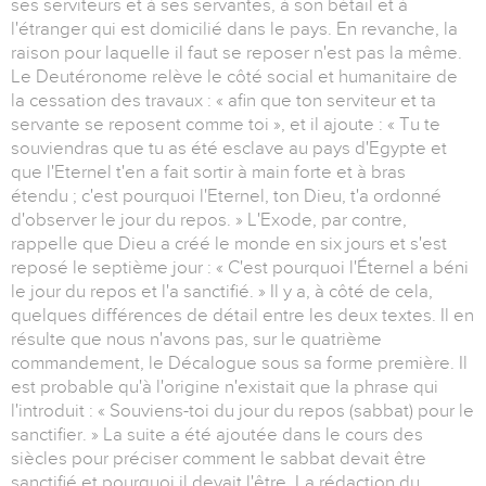
ses serviteurs et à ses servantes, à son bétail et à
l'étranger qui est domicilié dans le pays. En revanche, la
raison pour laquelle il faut se reposer n'est pas la même.
Le Deutéronome relève le côté social et humanitaire de
la cessation des travaux : « afin que ton serviteur et ta
servante se reposent comme toi », et il ajoute : « Tu te
souviendras que tu as été esclave au pays d'Egypte et
que l'Eternel t'en a fait sortir à main forte et à bras
étendu ; c'est pourquoi l'Eternel, ton Dieu, t'a ordonné
d'observer le jour du repos. » L'Exode, par contre,
rappelle que Dieu a créé le monde en six jours et s'est
reposé le septième jour : « C'est pourquoi l'Éternel a béni
le jour du repos et l'a sanctifié. » Il y a, à côté de cela,
quelques différences de détail entre les deux textes. Il en
résulte que nous n'avons pas, sur le quatrième
commandement, le Décalogue sous sa forme première. Il
est probable qu'à l'origine n'existait que la phrase qui
l'introduit : « Souviens-toi du jour du repos (sabbat) pour le
sanctifier. » La suite a été ajoutée dans le cours des
siècles pour préciser comment le sabbat devait être
sanctifié et pourquoi il devait l'être. La rédaction du