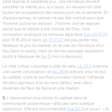
s'est reposé le septième jour ; ses serviteurs doivent
sanctifier ce même jour, eux aussi, en laissant de côté
toutes les occupations des autres jours de la semaine. En
d'autres termes, le sabbat n'a pas été institué pour que
l'homme
puisse
se reposer ; l'homme
doit
se reposer
parce que le sabbat a été institué de Dieu. Une
conception analogue se retrouve déjà dans
Eze 20:13
,
20
(voir 13,16,20) et dans
Jer 17:21-27
(ne pas porter des
fardeaux le jour du sabbat, et ne pas les introduire d'un
lieu dans un autre), mais ce dernier passage appartient
plutôt à l'époque de
Ne 13
(voir ci-dessous).
Le côté cultuel subsistait à côté de cela.
Le 23:3
ordonne
une sainte convocation, et
No 28:9
s prévoit, pour le jour
du sabbat, outre le sacrifice journalier
(tamid),
l'offrande
de deux agneaux d'un an sans défaut, avec deux
dixièmes de fleur de farine et une libation.
5.
L'observation plus stricte du sabbat dans la
communauté postexilique n'alla pas sans quelque
opposition. Elle est recommandée
Esa 58:13
: « Si
et suivant