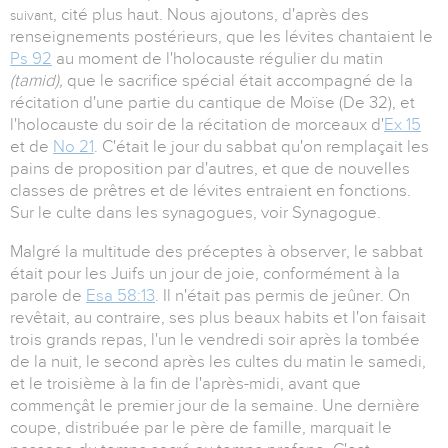
, cité plus haut. Nous ajoutons, d'après des
suivant
renseignements postérieurs, que les lévites chantaient le
Ps 92
au moment de l'holocauste régulier du matin
(tamid),
que le sacrifice spécial était accompagné de la
récitation d'une partie du cantique de Moïse (De 32), et
l'holocauste du soir de la récitation de morceaux d'
Ex 15
et de
No 21
. C'était le jour du sabbat qu'on remplaçait les
pains de proposition par d'autres, et que de nouvelles
classes de prêtres et de lévites entraient en fonctions.
Sur le culte dans les synagogues, voir Synagogue.
Malgré la multitude des préceptes à observer, le sabbat
était pour les Juifs un jour de joie, conformément à la
parole de
Esa 58:13
. Il n'était pas permis de jeûner. On
revêtait, au contraire, ses plus beaux habits et l'on faisait
trois grands repas, l'un le vendredi soir après la tombée
de la nuit, le second après les cultes du matin le samedi,
et le troisième à la fin de l'après-midi, avant que
commençât le premier jour de la semaine. Une dernière
coupe, distribuée par le père de famille, marquait le