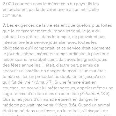
2.000 coudées dans le même coin du pays : ils les
empêchaient par là de créer une maison artificielle
commune.
7.
Les exigences de la vie étaient quelquefois plus fortes
que le commandement du repos intégral, le jour du
sabbat. Les prêtres, dans le temple, ne pouvaient pas
interrompre leur service journalier avec toutes les
obligations qu'il comportait, et ce service était augmenté
le jour du sabbat, même en temps ordinaire, à plus forte
raison quand le sabbat coïncidait avec les grands jours
des fêtes annuelles. Il était, d'autre part, permis de
secourir un Israélite en danger de mort : si un mur était
tombé sur lui, on procédait au déblaiement jusqu'à ce
qu'il fût délivré
(Yôma, 7
7). Si une femme était en
couches, on pouvait lui prêter secours, appeler même une
sage-femme d'un lieu dans un autre lieu
(Schabbat,
18:3).
Quand les jours d'un malade étaient en danger, le
médecin pouvait intervenir
(Yôma,
8:6). Quand un animal
était tombé dans une fosse, on le retirait, s'il risquait de