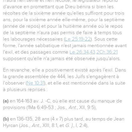
n'aura rien semé et rien récolté, le législateur répond
d'avance en promettant que Dieu bénira si bien les
récoltes de la sixième année qu'elles suffiront pour trois
ans, pour la sixième année elle-même, pour la septième
(année de repos) et pour la huitième année où le repos
de la septième n'aura pas permis de faire à temps tous
les labourages nécessaires (
Le 25:19-22
). Sous cette
forme, l'année sabbatique n'est jamais mentionnée avant
l'exil, et des passages comme
Le 26:34
,
43
2Ch 36:21
supposent qu'elle n'a jamais été observée jusqu'alors.
En revanche, elle a positivement existé après l'exil. Dans
la grande assemblée de 444, les Juifs s'engagèrent à
l'observer (
Ne 10:31
), et elle est mentionnée dans la suite
à plusieurs reprises :
(a)
en 164-163 av. J. -C, où elle est cause du manque de
provisions (1Ma 6:49-53 ; Jos.,
Ant.,
XII, 9:5),
(b)
en 136-135, 28 ans (4 x 7) plus tard, au temps de Jean
Hyrcan (Jos.,
Ant.,
XIII, 8:1, et
G. ].,
I, 2:4),