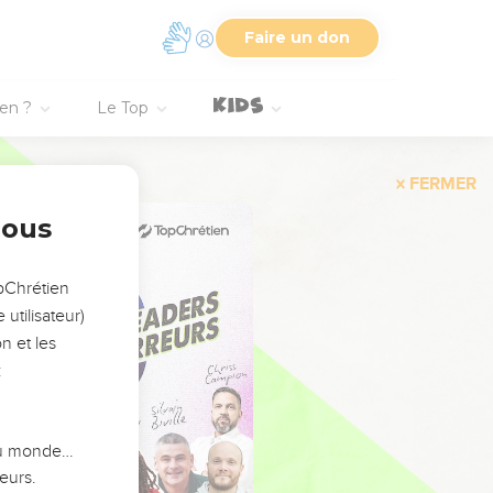
Faire un don
ien ?
Le Top
FERMER
nous
opChrétien
utilisateur)
n et les
:
 du monde…
eurs.