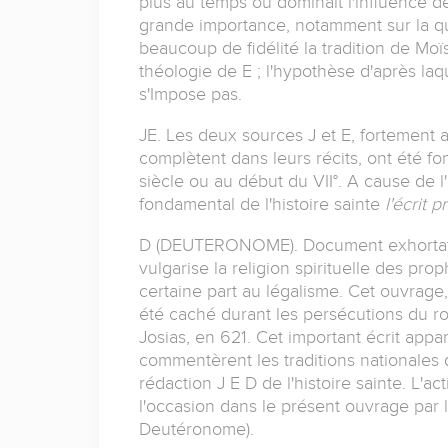
plus au temps où dominait l'influence d
grande importance, notamment sur la qu
beaucoup de fidélité la tradition de Moï
théologie de E ; l'hypothèse d'après laqu
s'Impose pas.
JE. Les deux sources J et E, fortement 
complètent dans leurs récits, ont été fo
siècle ou au début du VII°. A cause de l
fondamental de l'histoire sainte
l'écrit 
D (DEUTERONOME). Document exhortatif 
vulgarise la religion spirituelle des pr
certaine part au légalisme. Cet ouvrage, 
été caché durant les persécutions du ro
Josias, en 621. Cet important écrit appa
commentèrent les traditions nationales 
rédaction J E D de l'histoire sainte. L'ac
l'occasion dans le présent ouvrage par la 
Deutéronome).