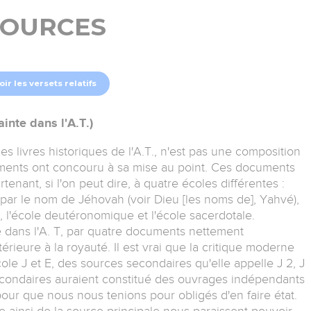
SOURCES
oir les versets relatifs
ainte dans l'A.T.)
 les livres historiques de l'A.T., n'est pas une composition
ents ont concouru à sa mise au point. Ces documents
enant, si l'on peut dire, à quatre écoles différentes :
té par le nom de Jéhovah (voir Dieu [les noms de], Yahvé),
m, l'école deutéronomique et l'école sacerdotale.
 dans l'A. T, par quatre documents nettement
térieure à la royauté. Il est vrai que la critique moderne
ole J et E, des sources secondaires qu'elle appelle J 2, J
secondaires auraient constitué des ouvrages indépendants
pour que nous nous tenions pour obligés d'en faire état.
e ainsi de la source principale nous paraissent pouvoir