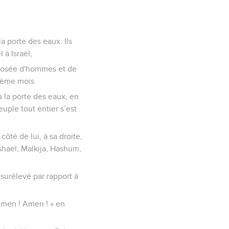
a porte des eaux. Ils
 à Israël,
omposée d'hommes et de
tième mois.
 à la porte des eaux, en
ple tout entier s’est
ôté de lui, à sa droite,
ishaël, Malkija, Hashum,
 surélevé par rapport à
 Amen ! Amen ! » en