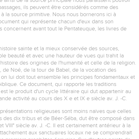
 passages, ils peuvent être considérés comme des
à la source primitive. Nous nous bornerons ici à
e document qui représente chacun d'eux dans son
concernent avant tout le Pentateuque, les livres de
istoire sainte et la mieux conservée des sources,
le beauté et avec une hauteur de vues qui trahit la
'histoire des origines de l'humanité et celle de la religion.
, de Noé, de la tour de Babel, de la vocation des
, on lui doit tout ensemble les principes fondamentaux et
blique. Ce document, qui rapporte les traditions
est le produit d'un cycle littéraire qui dut appartenir au
de activité au cours des X e et IX e siècle av. J. -C.
présentations religieuses sont moins naïves que celles
ons des dix tribus et de Béer-Séba, dut être composé dans
VIII° siècle av. J. -C. Il est certainement antérieur à la
attachement aux sanctuaires locaux ne se comprendrait