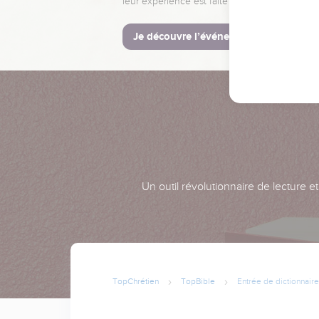
leur expérience est faite pour vous.
Je découvre l’événement
Un outil révolutionnaire de lecture e
TopChrétien
TopBible
Entrée de dictionnaire