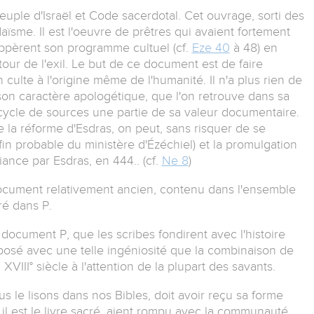
uple d'Israël et Code sacerdotal. Cet ouvrage, sorti des
aïsme. Il est l'oeuvre de prêtres qui avaient fortement
loppèrent son programme cultuel (cf.
Eze 40
à 48) en
ur de l'exil. Le but de ce document est de faire
 culte à l'origine même de l'humanité. Il n'a plus rien de
 son caractère apologétique, que l'on retrouve dans sa
cycle de sources une partie de sa valeur documentaire.
 la réforme d'Esdras, on peut, sans risquer de se
fin probable du ministère d'Ézéchiel) et la promulgation
iance par Esdras, en 444.. (cf.
Ne 8
)
Document relativement ancien, contenu dans l'ensemble
ré dans P.
document P, que les scribes fondirent avec l'histoire
omposé avec une telle ingéniosité que la combinaison de
III° siècle à l'attention de la plupart des savants.
le lisons dans nos Bibles, doit avoir reçu sa forme
 il est le livre sacré, aient rompu avec la communauté