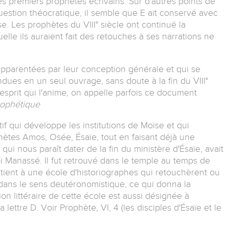
es premiers prophètes écrivains. Sur d'autres points de
estion théocratique, il semble que E ait conservé avec
se. Les prophètes du VIII° siècle ont continué la
elle ils auraient fait des retouches à ses narrations ne
apparentées par leur conception générale et qui se
ndues en un seul ouvrage, sans doute à la fin du VIII°
'esprit qui l'anime, on appelle parfois ce document
prophétique
qui développe les institutions de Moïse et qui
ophètes Amos, Osée, Ésaïe, tout en faisant déjà une
qui nous paraît dater de la fin du ministère d'Ésaïe, avait
i Manassé. Il fut retrouvé dans le temple au temps de
rtient à une école d'historiographes qui retouchèrent ou
dans le sens deutéronomistique, ce qui donna la
tion littéraire de cette école est aussi désignée à
lettre D. Voir Prophète, VI, 4 (les disciples d'Ésaïe et le