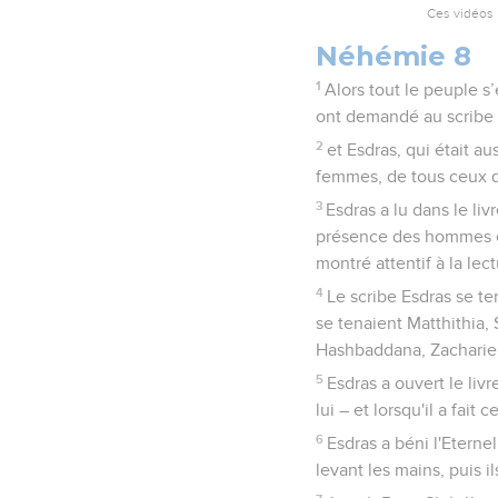
Ces vidéos 
Néhémie 8
1
Alors tout le peuple s
ont demandé au scribe Es
2
et Esdras, qui était a
femmes, de tous ceux qu
3
Esdras a lu dans le liv
présence des hommes et
montré attentif à la lect
4
Le scribe Esdras se te
se tenaient Matthithia,
Hashbaddana, Zacharie
5
Esdras a ouvert le livr
lui – et lorsqu'il a fait
6
Esdras a béni l'Etern
levant les mains, puis il