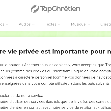
éos
Audios
Textes
Musique
Chrét
re vie privée est importante pour 
NEMENT DE L’ANNÉE !
ÉVITER LES VOTRES ?
sur le bouton « Accepter tous les cookies », vous acceptez que T
traceurs (comme des cookies ou l'identifiant unique de votre compte 
tes, leur impact, leur foi ou leur vision. Mais on voit
s données à caractère personnel (comme vos données de navigatio
fficiles qu'ils ont traversés, alors même que ce sont
 renseignées dans votre compte utilisateur) dans les buts suivants 
audience de notre service
s, et responsables reviennent sur les erreurs
 avancer avec plus de sagesse afin que leurs erreurs
ttre d'utiliser des services tiers tels que de la vidéo, des cartes
un ministère, une équipe, un groupe ou une famille,
ttre d'entrer en contact avec notre service de relation aux utilisat