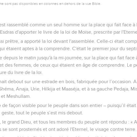
ne sont pas disponibles en colonnes en dehors de la vue Bible.
’est rassemblé comme un seul homme sur la place qui fait face à l
dras d'apporter le livre de la loi de Moïse, prescrite par l'Eternel
ussi prêtre, a apporté la loi devant l'assemblée. Celle-ci était c
i étaient aptes à la comprendre. C'était le premier jour du sep
re depuis le matin jusqu'à la mi-journée, sur la place qui fait face
 des femmes, de ceux qui étaient en âge de comprendre. Le peu
ure du livre de la loi.
nait debout sur une estrade en bois, fabriquée pour l’occasion. A c
 Shéma, Anaja, Urie, Hilkija et Maaséja, et à sa gauche Pedaja, M
 et Meshullam.
e de façon visible pour le peuple dans son entier – puisqu’il était
 ce geste, tout le peuple s’est mis debout.
el, le grand Dieu, et tous les membres du peuple ont répondu : «
s se sont prosternés et ont adoré l'Eternel, le visage contre terre.