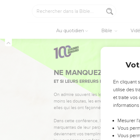
Au quotidien
Bible
Vid
Vot
NE MANQUEZ PAS L’ÉVÉ
ET SI LEURS ERREURS POUVAIENT VOUS 
En cliquant 
utilise des 
On admire souvent les leaders pour leurs réussi
et traite vo
moins les doutes, les erreurs et les saisons di
informations
elles qui les ont façonnés.
Mesurer l'
Dans cette conférence, leaders, entrepreneur
marquantes de leur parcours et les clés pour
Vous perme
deviennent vos tremplins. Que vous guidiez 
Vous perme