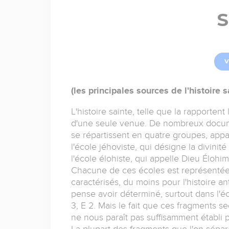
V
(les principales sources de l'histoire s
L'histoire sainte, telle que la rapportent
d'une seule venue. De nombreux docum
se répartissent en quatre groupes, appart
l'école jéhoviste, qui désigne la divini
l'école élohiste, qui appelle Dieu Élohi
Chacune de ces écoles est représentée
caractérisés, du moins pour l'histoire an
pense avoir déterminé, surtout dans l'éc
3, E 2. Mais le fait que ces fragments 
ne nous paraît pas suffisamment établi 
La plupart des fragments que l'on sépar