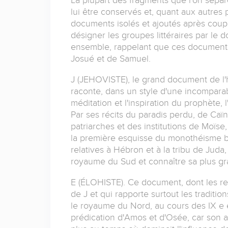
lui être conservés et, quant aux autres
documents isolés et ajoutés après coup 
désigner les groupes littéraires par l
ensemble, rappelant que ces documents 
Josué et de Samuel.
J (JEHOVISTE), le grand document de l'h
raconte, dans un style d'une incomparab
méditation et l'inspiration du prophète, l
Par ses récits du paradis perdu, de Caïn
patriarches et des institutions de Moïse
la première esquisse du monothéisme bi
relatives à Hébron et à la tribu de Juda, 
royaume du Sud et connaître sa plus gran
E (ÉLOHISTE). Ce document, dont les re
de J et qui rapporte surtout les traditi
le royaume du Nord, au cours des IX e et 
prédication d'Amos et d'Osée, car son 