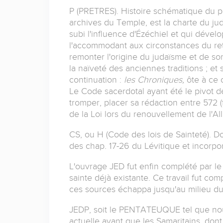
P (PRETRES). Histoire schématique du pe
archives du Temple, est la charte du jud
subi l'influence d'Ézéchiel et qui déve
l'accommodant aux circonstances du reto
remonter l'origine du judaïsme et de son
la naïveté des anciennes traditions ; et
continuation :
les Chroniques,
ôte à ce 
Le Code sacerdotal ayant été le pivot de
tromper, placer sa rédaction entre 572 (
de la Loi lors du renouvellement de l'All
CS, ou H (Code des lois de Sainteté). 
des chap. 17-26 du Lévitique et incorpo
L'ouvrage JED fut enfin complété par le 
sainte déjà existante. Ce travail fut c
ces sources échappa jusqu'au milieu du XV
JEDP, soit le PENTATEUQUE tel que nous 
actuelle avant que les Samaritains, dont