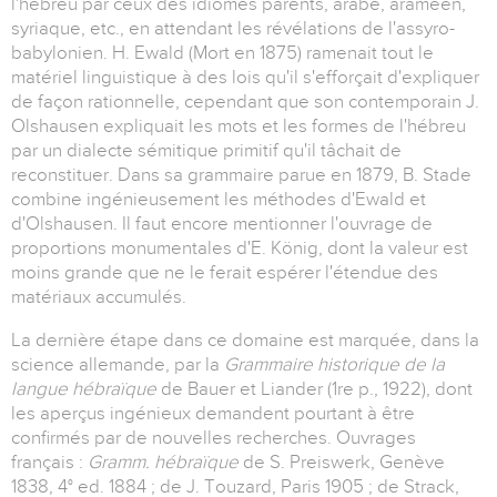
l'hébreu par ceux des idiomes parents, arabe, araméen,
syriaque, etc., en attendant les révélations de l'assyro-
babylonien. H. Ewald (Mort en 1875) ramenait tout le
matériel linguistique à des lois qu'il s'efforçait d'expliquer
de façon rationnelle, cependant que son contemporain J.
Olshausen expliquait les mots et les formes de l'hébreu
par un dialecte sémitique primitif qu'il tâchait de
reconstituer. Dans sa grammaire parue en 1879, B. Stade
combine ingénieusement les méthodes d'Ewald et
d'Olshausen. Il faut encore mentionner l'ouvrage de
proportions monumentales d'E. König, dont la valeur est
moins grande que ne le ferait espérer l'étendue des
matériaux accumulés.
La dernière étape dans ce domaine est marquée, dans la
science allemande, par la
Grammaire historique de la
langue hébraïque
de Bauer et Liander (1re p., 1922), dont
les aperçus ingénieux demandent pourtant à être
confirmés par de nouvelles recherches. Ouvrages
français :
Gramm. hébraïque
de S. Preiswerk, Genève
1838, 4° ed. 1884 ; de J. Touzard, Paris 1905 ; de Strack,