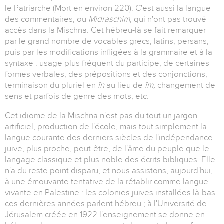
le Patriarche (Mort en environ 220). C'est aussi la langue
des commentaires, ou
Midraschim,
qui n'ont pas trouvé
accès dans la Mischna. Cet hébreu-là se fait remarquer
par le grand nombre de vocables grecs, latins, persans,
puis par les modifications infligées à la grammaire et à la
syntaxe : usage plus fréquent du participe, de certaines
formes verbales, des prépositions et des conjonctions,
terminaison du pluriel en
în
au lieu de
îm,
changement de
sens et parfois de genre des mots, etc.
Cet idiome de la Mischna n'est pas du tout un jargon
artificiel, production de l'école, mais tout simplement la
langue courante des derniers siècles de l'indépendance
juive, plus proche, peut-être, de l'âme du peuple que le
langage classique et plus noble des écrits bibliques. Elle
n'a du reste point disparu, et nous assistons, aujourd'hui,
à une émouvante tentative de la rétablir comme langue
vivante en Palestine : les colonies juives installées là-bas
ces dernières années parlent hébreu ; à l'Université de
Jérusalem créée en 1922 l'enseignement se donne en