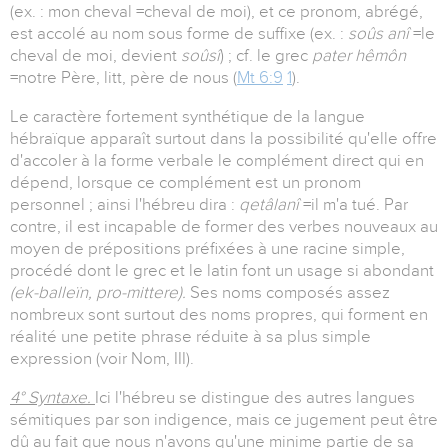
(ex. : mon cheval =cheval de moi), et ce pronom, abrégé,
est accolé au nom sous forme de suffixe (ex. :
soûs anî
=le
cheval de moi, devient
soûsî
) ; cf. le grec
pater hêmôn
=notre Père, litt, père de nous (
Mt 6:9
1
).
Le caractère fortement synthétique de la langue
hébraïque apparaît surtout dans la possibilité qu'elle offre
d'accoler à la forme verbale le complément direct qui en
dépend, lorsque ce complément est un pronom
personnel ; ainsi l'hébreu dira :
qetâlanî
=il m'a tué. Par
contre, il est incapable de former des verbes nouveaux au
moyen de prépositions préfixées à une racine simple,
procédé dont le grec et le latin font un usage si abondant
(ek-balleïn, pro-mittere).
Ses noms composés assez
nombreux sont surtout des noms propres, qui forment en
réalité une petite phrase réduite à sa plus simple
expression (voir Nom, III).
4° Syntaxe.
Ici l'hébreu se distingue des autres langues
sémitiques par son indigence, mais ce jugement peut être
dû au fait que nous n'avons qu'une minime partie de sa