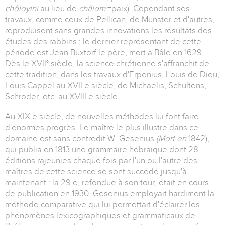
chôloyini
au lieu de
châlom
=paix). Cependant ses
travaux, comme ceux de Pellican, de Munster et d'autres,
reproduisent sans grandes innovations les résultats des
études des rabbins ; le dernier représentant de cette
période est Jean Buxtorf le père, mort à Bâle en 1629.
Dès le XVII° siècle, la science chrétienne s'affranchit de
cette tradition, dans les travaux d'Erpenius, Louis de Dieu,
Louis Cappel au XVII e siècle, de Michaëlis, Schultens,
Schröder, etc. au XVIII e siècle.
Au XIX e siècle, de nouvelles méthodes lui font faire
d'énormes progrès. Le maître le plus illustre dans ce
domaine est sans contredit W. Gesenius
(Mort en
1842),
qui publia en 1813 une grammaire hébraïque dont 28
éditions rajeunies chaque fois par l'un ou l'autre des
maîtres de cette science se sont succédé jusqu'à
maintenant : la 29 e, refondue à son tour, était en cours
de publication en 1930. Gesenius employait hardiment la
méthode comparative qui lui permettait d'éclairer les
phénomènes lexicographiques et grammaticaux de