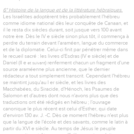
6° Histoire de la langue et de la littérature hébraïques.
Les Israélites adoptèrent très probablement l'hébreu
comme idiome national dès leur conquête de Canaan, et
il le resta dix siècles durant, soit jusque vers 100 avant
notre ère. Dès le IV e siècle sinon plus tôt, il commença à
perdre du terrain devant l'araméen, langue du commerce
et de la diplomatie. Celui-ci finit par pénétrer même dans
le recueil sacré : les livres d'Esdras (IV e siècle) et de
Daniel (II e
) renferment chacun un fragment d'une
et suivant
source araméenne plus ancienne, que le dernier
rédacteur a tout simplement transcrit. Cependant l'hébreu
se maintint jusqu'au I er siècle, et les livres des
Macchabées, du Siracide, d'Hénoch, les Psaumes de
Salomon et d'autres dont nous n'avons plus que des
traductions ont été rédigés en hébreu ; l'ouvrage
canonique le plus récent est celui d'Esther, qui date
d'environ 130 av. J. -C. Dès ce moment l'hébreu n'est plus
que la langue de l'école et des savants, comme le latin à
partir du XVI e siècle. Au temps de Jésus le peuple