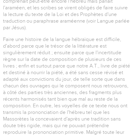
comprenait peut-être encore l'hébreu mais parlait
l'araméen, et les scribes se virent obligés de faire suivre
la lecture du texte de la Loi et des Prophètes d'une
traduction ou paraphrase araméenne (voir Langue parlée
par Jésus).
Faire une histoire de la langue hébraïque est difficile,
d'abord parce que le trésor de la littérature est
singulièrement réduit ; ensuite parce que l'incertitude
règne sur la date de composition de plusieurs de ces
livres ; enfin et surtout parce que notre A.T., livre de piété
et destiné à nourrir la piété, a été sans cesse révisé et
adapté aux convictions du jour, de telle sorte que dans
chacun des ouvrages qui le composent nous retrouvons,
à côté des parties très anciennes, des fragments plus
récents harmonisés tant bien que mal au reste de la
composition. En outre, les voyelles de ce texte nous ont
transmis la prononciation de l'hébreu tel que les
Massorètes la concevaient d'après une tradition sans
doute très rigide, mais qui ne pouvait prétendre
reproduire la prononciation primitive. Malgré toute leur