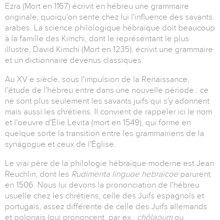
Ezra (Mort en 1167) écrivit en hébreu une grammaire
originale, quoiqu'on sente chez lui l'influence des savants
arabes. La science philologique hébraïque doit beaucoup
à la famille des Kimchi, dont le représentant le plus
illustre, David Kimchi (Mort en 1235), écrivit une grammaire
et un dictionnaire devenus classiques.
Au XV e siècle, sous l'impulsion de la Renaissance,
l'étude de l'hébreu entre dans une nouvelle période : ce
ne sont plus seulement les savants juifs qui s'y adonnent
mais aussi les chrétiens. Il convient de rappeler ici le nom
et l'oeuvre d'Élie Levita (mort en 1549), qui forme en
quelque sorte la transition entre les grammairiens de la
synagogue et ceux de l'Église.
Le vrai père de la philologie hébraïque moderne est Jean
Reuchlin, dont les
Rudimenta linguoe hebraïcoe
parurent
en 1506. Nous lui devons la prononciation de l'hébreu
usuelle chez les chrétiens, celle des Juifs espagnols et
portugais, assez différente de celle des Juifs allemands
et polonais (qui prononcent, par ex.,
chôlaoum
ou