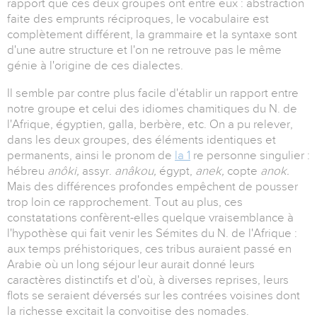
rapport que ces deux groupes ont entre eux : abstraction
faite des emprunts réciproques, le vocabulaire est
complètement différent, la grammaire et la syntaxe sont
d'une autre structure et l'on ne retrouve pas le même
génie à l'origine de ces dialectes.
Il semble par contre plus facile d'établir un rapport entre
notre groupe et celui des idiomes chamitiques du N. de
l'Afrique, égyptien, galla, berbère, etc. On a pu relever,
dans les deux groupes, des éléments identiques et
permanents, ainsi le pronom de
la 1
re personne singulier :
hébreu
anôki,
assyr.
anâkou,
égypt,
anek,
copte
anok.
Mais des différences profondes empêchent de pousser
trop loin ce rapprochement. Tout au plus, ces
constatations confèrent-elles quelque vraisemblance à
l'hypothèse qui fait venir les Sémites du N. de l'Afrique :
aux temps préhistoriques, ces tribus auraient passé en
Arabie où un long séjour leur aurait donné leurs
caractères distinctifs et d'où, à diverses reprises, leurs
flots se seraient déversés sur les contrées voisines dont
la richesse excitait la convoitise des nomades.