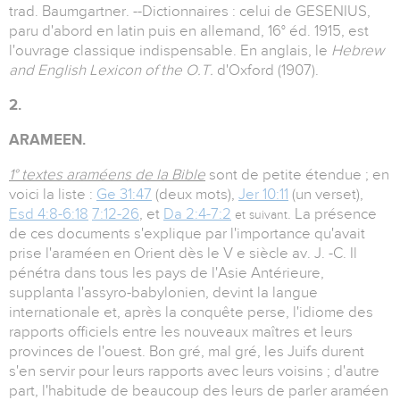
trad. Baumgartner. --Dictionnaires : celui de GESENIUS,
paru d'abord en latin puis en allemand, 16° éd. 1915, est
l'ouvrage classique indispensable. En anglais, le
Hebrew
and English Lexicon of the O.T.
d'Oxford (1907).
2.
ARAMEEN.
1° textes araméens de la Bible
sont de petite étendue ; en
voici la liste :
Ge 31:47
(deux mots),
Jer 10:11
(un verset),
Esd 4:8-6:18
7:12-26
, et
Da 2:4-7:2
. La présence
et suivant
de ces documents s'explique par l'importance qu'avait
prise l'araméen en Orient dès le V e siècle av. J. -C. Il
pénétra dans tous les pays de l'Asie Antérieure,
supplanta l'assyro-babylonien, devint la langue
internationale et, après la conquête perse, l'idiome des
rapports officiels entre les nouveaux maîtres et leurs
provinces de l'ouest. Bon gré, mal gré, les Juifs durent
s'en servir pour leurs rapports avec leurs voisins ; d'autre
part, l'habitude de beaucoup des leurs de parler araméen