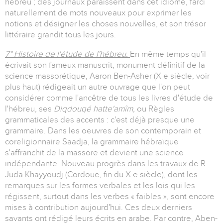
hébreu ; des journaux paraissent dans cet idiome, farci
naturellement de mots nouveaux pour exprimer les
notions et désigner les choses nouvelles, et son trésor
littéraire grandit tous les jours.
7° Histoire de l'étude de l'hébreu.
En même temps qu'il
écrivait son fameux manuscrit, monument définitif de la
science massorétique, Aaron Ben-Asher (X e siècle, voir
plus haut) rédigeait un autre ouvrage que l'on peut
considérer comme l'ancêtre de tous les livres d'étude de
l'hébreu, ses
Diqdouqé hatte'amîm,
ou Règles
grammaticales des accents : c'est déjà presque une
grammaire. Dans les oeuvres de son contemporain et
coreligionnaire Saadja, la grammaire hébraïque
s'affranchit de la massore et devient une science
indépendante. Nouveau progrès dans les travaux de R.
Juda Khayyoudj (Cordoue, fin du X e siècle), dont les
remarques sur les formes verbales et les lois qui les
régissent, surtout dans les verbes « faibles », sont encore
mises à contribution aujourd'hui. Ces deux derniers
savants ont rédigé leurs écrits en arabe. Par contre, Aben-