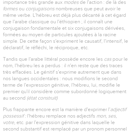
importance très grande aux
modes
de l'action : de là des
formes
ou
conjugaisons
nombreuses que peut avoir le
même verbe. L'hébreu est déjà plus décanté à cet égard
que l'arabe classique ou l'éthiopien ; il connaît une
conjugaison fondamentale et six conjugaisons dérivées,
formées au moyen de particules ajoutées à la racine
simple. De cette façon s'expriment le causatif, l'intensif, le
déclaratif, le réfléchi, le réciproque, etc.
Tandis que l'arabe littéral possède encore les
cas
pour le
nom, l'hébreu les a perdus : il n'en reste que des traces
très effacées. Le génitif s'exprime autrement que dans
nos langues occidentales : nous modifions le second
terme de l'expression génitive, l'hébreu, lui, modifie le
premier qu'il considère comme subordonné logiquement
au second
(état construit)
Plus frappante encore est la manière d'exprimer l'
adjectif
possessif :
l'hébreu remplace nos adjectifs
mon, ses,
votre,
etc. par l'expression génitive dans laquelle le
second substantif est remplacé par un pronom personnel