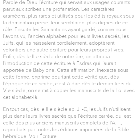
Parole de Dieu l'écriture qui servait aux usages courants
parut aux scribes une profanation. Les caractères
araméens, plus rares et utilisés pour les édits royaux sous
la domination perse, leur semblaient plus dignes de ce
rôle. Ensuite les Samaritains ayant gardé, comme nous
l'avons vu, l'ancien alphabet pour leurs livres sacrés, les
Juifs, qui les haïssaient cordialement, adoptèrent
volontiers une autre écriture pour leurs propres livres.
Enfin, dès le II e siècle de notre ère, on attribua
l'introduction de cette écriture à Esdras qui l'aurait
apportée de Babylone. Cette affirmation, inexacte sous
cette forme, exprime pourtant cette vérité que, dès
l'époque de ce scribe, c'est-à-dire dès le dernier tiers du
V e siècle, on se mit à copier les manuscrits de la Loi avec
cet alphabet-là.
En tout cas, dès le II e siècle ap. J. -C, les Juifs n'utilisent
plus dans leurs livres sacrés que l'écriture carrée, qui est
celle des plus anciens manuscrits complets de l'A.T.,
reproduits par toutes les éditions imprimées de la Bible
hébraïque. Voir Écriture.