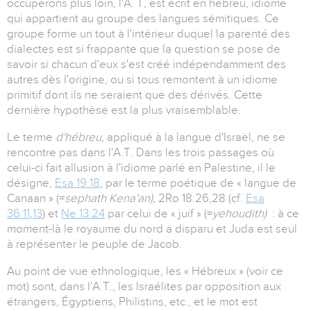
occuperons plus loin, l'A. T, est écrit en hébreu, idiome
qui appartient au groupe des langues sémitiques. Ce
groupe forme un tout à l'intérieur duquel la parenté des
dialectes est si frappante que la question se pose de
savoir si chacun d'eux s'est créé indépendamment des
autres dès l'origine, ou si tous remontent à un idiome
primitif dont ils ne seraient que des dérivés. Cette
dernière hypothèse est la plus vraisemblable.
Le terme
d'hébreu,
appliqué à la langue d'Israël, ne se
rencontre pas dans l'A.T. Dans les trois passages où
celui-ci fait allusion à l'idiome parlé en Palestine, il le
désigne,
Esa 19:18
, par le terme poétique de « langue de
Canaan » (=
sephath Kena'an),
2Ro 18:26,28 (cf.
Esa
36:11
,
13
) et
Ne 13:24
par celui de « juif » (=
yehoudith)
: à ce
moment-là le royaume du nord a disparu et Juda est seul
à représenter le peuple de Jacob.
Au point de vue ethnologique, les « Hébreux » (voir ce
mot) sont, dans l'A.T., les Israélites par opposition aux
étrangers, Égyptiens, Philistins, etc., et le mot est