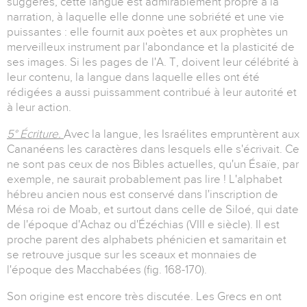
suggérés, cette langue est admirablement propre à la
narration, à laquelle elle donne une sobriété et une vie
puissantes : elle fournit aux poètes et aux prophètes un
merveilleux instrument par l'abondance et la plasticité de
ses images. Si les pages de l'A. T, doivent leur célébrité à
leur contenu, la langue dans laquelle elles ont été
rédigées a aussi puissamment contribué à leur autorité et
à leur action.
5° Écriture.
Avec la langue, les Israélites empruntèrent aux
Cananéens les caractères dans lesquels elle s'écrivait. Ce
ne sont pas ceux de nos Bibles actuelles, qu'un Ésaïe, par
exemple, ne saurait probablement pas lire ! L'alphabet
hébreu ancien nous est conservé dans l'inscription de
Mésa roi de Moab, et surtout dans celle de Siloé, qui date
de l'époque d'Achaz ou d'Ézéchias (VIII e siècle). Il est
proche parent des alphabets phénicien et samaritain et
se retrouve jusque sur les sceaux et monnaies de
l'époque des Macchabées (fig. 168-170).
Son origine est encore très discutée. Les Grecs en ont