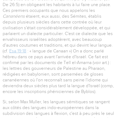
De 26:5) en obligeant les habitants à lui faire une place.
Ces premiers occupants que nous appelons les
Cananéens
étaient, eux aussi, des Sémites, établis
depuis plusieurs siècles dans cette contrée où leur
civilisation s'était considérablement développée, et qui
parlaient un dialecte particulier. C'est ce dialecte que les
envahisseurs israélites adoptèrent, avec beaucoup
d'autres coutumes et traditions, et qui devint leur langue.
(cf.
Esa 19:18
: « langue de Canaan ») On a donc parlé
hébreu dans ce pays avant l'arrivée d'Israël. Ce fait est
confirmé par les documents de Tell el-Amarna (voir art.) :
les lettres des gouverneurs de Palestine au Pharaon,
rédigées en babylonien, sont parsemées de gloses
cananéennes où l'on reconnaît sans peine l'idiome qui
deviendra deux siècles plus tard la langue d'Israël (comp,
encore les inscriptions phéniciennes de Byblos).
Si, selon Max Muller, les langues sémitiques se rangent
aux côtés des langues indo-européennes dans la
subdivision des langues à flexion, c'est à peu près le seul