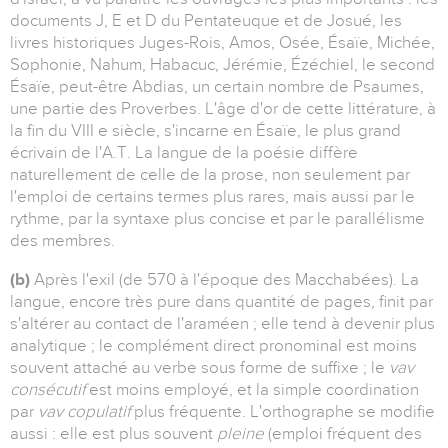
documents J, E et D du Pentateuque et de Josué, les
livres historiques Juges-Rois, Amos, Osée, Ésaïe, Michée,
Sophonie, Nahum, Habacuc, Jérémie, Ézéchiel, le second
Ésaïe, peut-être Abdias, un certain nombre de Psaumes,
une partie des Proverbes. L'âge d'or de cette littérature, à
la fin du VIII e siècle, s'incarne en Ésaïe, le plus grand
écrivain de l'A.T. La langue de la poésie diffère
naturellement de celle de la prose, non seulement par
l'emploi de certains termes plus rares, mais aussi par le
rythme, par la syntaxe plus concise et par le parallélisme
des membres.
(b)
Après l'exil (de 570 à l'époque des Macchabées). La
langue, encore très pure dans quantité de pages, finit par
s'altérer au contact de l'araméen ; elle tend à devenir plus
analytique ; le complément direct pronominal est moins
souvent attaché au verbe sous forme de suffixe ; le
vav
consécutif
est moins employé, et la simple coordination
par
vav copulatif
plus fréquente. L'orthographe se modifie
aussi : elle est plus souvent
pleine
(emploi fréquent des