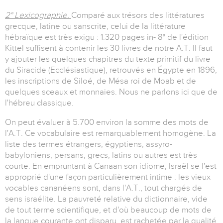
2° Lexicographie.
Comparé aux trésors des littératures
grecque, latine ou sanscrite, celui de la littérature
hébraïque est très exigu : 1.320 pages in- 8° de l'édition
Kittel suffisent à contenir les 30 livres de notre A.T. Il faut
y ajouter les quelques chapitres du texte primitif du livre
du Siracide (Ecclésiastique), retrouvés en Égypte en 1896,
les inscriptions de Siloé, de Mésa roi de Moab et de
quelques sceaux et monnaies. Nous ne parlons ici que de
l'hébreu classique.
On peut évaluer à 5.700 environ la somme des mots de
l'A.T. Ce vocabulaire est remarquablement homogène. La
liste des termes étrangers, égyptiens, assyro-
babyloniens, persans, grecs, latins ou autres est très
courte. En empruntant à Canaan son idiome, Israël se l'est
approprié d'une façon particulièrement intime : les vieux
vocables cananéens sont, dans l'A.T., tout chargés de
sens israélite. La pauvreté relative du dictionnaire, vide
de tout terme scientifique, et d'où beaucoup de mots de
la langue courante ont disparu, est rachetée par la qualité