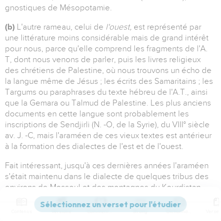
gnostiques de Mésopotamie.
(b)
L'autre rameau, celui de
l'ouest,
est représenté par
une littérature moins considérable mais de grand intérêt
pour nous, parce qu'elle comprend les fragments de l'A.
T, dont nous venons de parler, puis les livres religieux
des chrétiens de Palestine, où nous trouvons un écho de
la langue même de Jésus ; les écrits des Samaritains ; les
Targums ou paraphrases du texte hébreu de l'A.T., ainsi
que la Gemara ou Talmud de Palestine. Les plus anciens
documents en cette langue sont probablement les
inscriptions de Sendjirli (N. -O, de la Syrie), du VIII° siècle
av. J. -C, mais l'araméen de ces vieux textes est antérieur
à la formation des dialectes de l'est et de l'ouest.
Fait intéressant, jusqu'à ces dernières années l'araméen
s'était maintenu dans le dialecte de quelques tribus des
environs de Mossoul et des montagnes du Kourdistan,
dans le voisinage du lac d'Ourmiah et dans le Liban. Les
bouleversements ethnographiques consécutifs à la
Contenus
Versions
Commentaires
Strong
Dictionnaire
guerre risquent d'être funestes à ces témoins d'un lointain