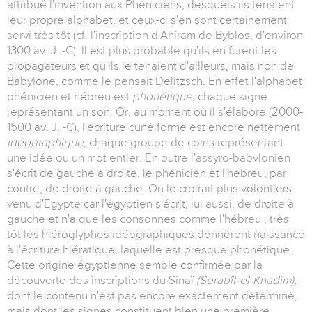
attribué l'invention aux Phéniciens, desquels ils tenaient
leur propre alphabet, et ceux-ci s'en sont certainement
servi très tôt (cf. l'inscription d'Ahiram de Byblos, d'environ
1300 av. J. -C). Il est plus probable qu'ils en furent les
propagateurs et qu'ils le tenaient d'ailleurs, mais non de
Babylone, comme le pensait Delitzsch. En effet l'alphabet
phénicien et hébreu est
phonétique,
chaque signe
représentant un son. Or, au moment où il s'élabore (2000-
1500 av. J. -C), l'écriture cunéiforme est encore nettement
idéographique,
chaque groupe de coins représentant
une idée ou un mot entier. En outre l'assyro-babvlonien
s'écrit de gauche à droite, le phénicien et l'hébreu, par
contre, de droite à gauche. On le croirait plus volontiers
venu d'Egypte car l'égyptien s'écrit, lui aussi, de droite à
gauche et n'a que les consonnes comme l'hébreu ; très
tôt les hiéroglyphes idéographiques donnèrent naissance
à l'écriture hiératique, laquelle est presque phonétique.
Cette origine égyptienne semble confirmée par la
découverte des inscriptions du Sinaï
(Serabît-el-Khadîm),
dont le contenu n'est pas encore exactement déterminé,
mais dont les signes constituent bien une première