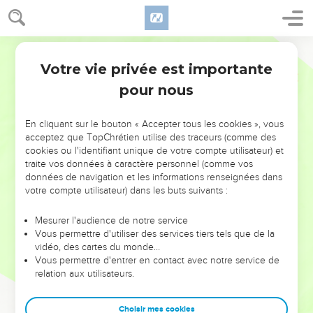
Votre vie privée est importante
pour nous
NE MANQUEZ PAS L’ÉVÉNEMENT
En cliquant sur le bouton « Accepter tous les cookies », vous
DE L’ANNÉE !
acceptez que TopChrétien utilise des traceurs (comme des
cookies ou l'identifiant unique de votre compte utilisateur) et
ET SI LEURS ERREURS POUVAIENT VOUS ÉVITER LES
traite vos données à caractère personnel (comme vos
VOTRES ?
données de navigation et les informations renseignées dans
votre compte utilisateur) dans les buts suivants :
On admire souvent les leaders pour leurs réussites, leur impact,
leur foi ou leur vision. Mais on voit moins les doutes, les erreurs
Mesurer l'audience de notre service
Vous permettre d'utiliser des services tiers tels que de la
et les saisons difficiles qu'ils ont traversés, alors même que ce
vidéo, des cartes du monde…
sont elles qui les ont façonnés.
Vous permettre d'entrer en contact avec notre service de
relation aux utilisateurs.
Dans cette conférence, leaders, entrepreneurs, et responsables
reviennent sur les erreurs marquantes de leur parcours et les
clés pour avancer avec plus de sagesse afin que leurs erreurs
Choisir mes cookies