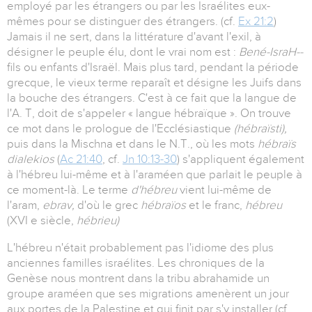
employé par les étrangers ou par les Israélites eux-
mêmes pour se distinguer des étrangers. (cf.
Ex 21:2
)
Jamais il ne sert, dans la littérature d'avant l'exil, à
désigner le peuple élu, dont le vrai nom est :
Bené-IsraH--
fils ou enfants d'Israël. Mais plus tard, pendant la période
grecque, le vieux terme reparaît et désigne les Juifs dans
la bouche des étrangers. C'est à ce fait que la langue de
l'A. T, doit de s'appeler « langue hébraïque ». On trouve
ce mot dans le prologue de l'Ecclésiastique
(hébraïsti),
puis dans la Mischna et dans le N.T., où les mots
hébraïs
dialekios
(
Ac 21:40
, cf.
Jn 10:13-30
) s'appliquent également
à l'hébreu lui-même et à l'araméen que parlait le peuple à
ce moment-là. Le terme
d'hébreu
vient lui-même de
l'aram,
ebrav,
d'où le grec
hébraïos
et le franc,
hébreu
(XVI e siècle,
hébrieu)
L'hébreu n'était probablement pas l'idiome des plus
anciennes familles israélites. Les chroniques de la
Genèse nous montrent dans la tribu abrahamide un
groupe araméen que ses migrations amenèrent un jour
aux portes de la Palestine et qui finit par s'y installer (cf.