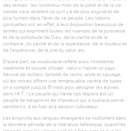
des termes : les nombreux mots de la piété et de la vie
morale nous révèlent ce qu'il y a de plus original et de
plus humain dans l'âme de ce peuple. Les notions
spirituelles ont, en effet, à leur disposition beaucoup de
termes qui expriment toutes les nuances de la puissance
et de la sollicitude de Dieu, de la crainte et de la
confiance, du péché et de la repentance, de la douleur et
de l'espérance, de la joie du salut, etc.
D'autre part, ce vocabulaire reflète aussi l'existence
matérielle et sociale d'Israël : celui-ci habite un pays
hérissé de rochers, tailladé de ravins, aride et sauvage,
où les ronces offrent une remarquable variété de types ;
on a compté jusqu'à 19 mots pour désigner les épines
dans l'A.T. ! Le peuple qui hante ces régions est un
peuple de bergers et de chasseurs qui a quelque peine,
semble-t-il, à se fixer et à devenir cultivateur.
Les emprunts aux langues étrangères se multiplient dans
la dernière période de la littérature hébraïque, quand les
rapports avec les voisins sont plus fréquents et que les