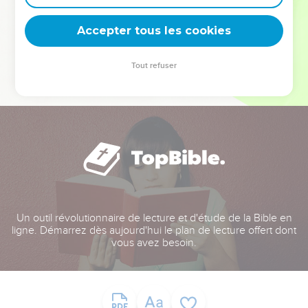
deviennent vos tremplins. Que vous guidiez un ministère, une
équipe, un groupe ou une famille, leur expérience est faite
Accepter tous les cookies
pour vous.
Tout refuser
Je découvre l’événement
Un outil révolutionnaire de lecture et d'étude de la Bible en
ligne. Démarrez dès aujourd'hui le plan de lecture offert dont
vous avez besoin.