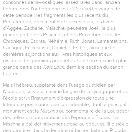
consonnes semi-vocaliques, assez rares dans l'ancien
hébreu dont l'orthographe est
défective)
Ouvrages de
cette période : les fragments les plus récents du
Pentateuque, document P et successeurs, les livres
d'Aggée, Zacharie, Malachie, peut-être Joël ; la plus
grande partie des Psaumes et des Proverbes, Tob, les
Chroniques, Esdras, Néhémie, Ruth, Jonas, Lamentations,
Cantique, Ecclésiaste, Daniel et Esther, ainsi que les
dernières adjonctions aux livres historiques et aux
discours des premiers prophètes. C'est en somme la plus
grande partie des
Ketoubim,
dernière section du canon
hébreu.
Mais l'hébreu, supplanté dans l'usage quotidien par
l'araméen, survécut comme langue de la synagogue et de
l'école et fut l'instrument d'expression de toute une
littérature post-canonique considérable, dont le principal
monument est la
Mischna
ou commentaire de la Loi, trésor
des réflexions des rabbins dès l'époque d'Esdras. La
Mischna a été définitivement close au début du III e siècle
de notre ère, dans la dernière rédaction faite par R. Juda