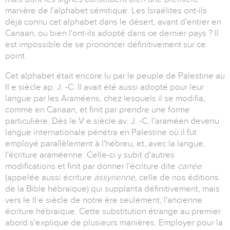
manière de l'alphabet sémitique. Les Israélites ont-ils
déjà connu cet alphabet dans le désert, avant d'entrer en
Canaan, ou bien l'ont-ils adopté dans ce dernier pays ? Il
est impossible de se prononcer définitivement sur ce
point.
Cet alphabet était encore lu par le peuple de Palestine au
II e siècle ap. J. -C. Il avait été aussi adopté pour leur
langue par les Araméens, chez lesquels il se modifia,
comme en Canaan, et finit par prendre une forme
particulière. Dès le V e siècle av. J. -C, l'araméen devenu
langue internationale pénétra en Palestine où il fut
employé parallèlement à l'hébreu, et, avec la langue,
l'écriture araméenne. Celle-ci y subit d'autres
modifications et finit par donner l'écriture dite
carrée
(appelée aussi écriture
assyrienne,
celle de nos éditions
de la Bible hébraïque) qui supplanta définitivement, mais
vers le II e siècle de notre ère seulement, l'ancienne
écriture hébraïque. Cette substitution étrange au premier
abord s'explique de plusieurs manières. Employer pour la