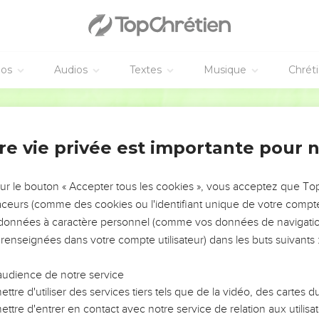
éos
Audios
Textes
Musique
Chrét
re vie privée est importante pour 
NEMENT DE L’ANNÉE !
ÉVITER LES VOTRES ?
sur le bouton « Accepter tous les cookies », vous acceptez que T
traceurs (comme des cookies ou l'identifiant unique de votre compte 
tes, leur impact, leur foi ou leur vision. Mais on voit
s données à caractère personnel (comme vos données de navigatio
fficiles qu'ils ont traversés, alors même que ce sont
 renseignées dans votre compte utilisateur) dans les buts suivants 
audience de notre service
s, et responsables reviennent sur les erreurs
 avancer avec plus de sagesse afin que leurs erreurs
ttre d'utiliser des services tiers tels que de la vidéo, des cartes
un ministère, une équipe, un groupe ou une famille,
ttre d'entrer en contact avec notre service de relation aux utilisat