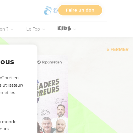
Faire un don
ien ?
Le Top
FERMER
nous
opChrétien
utilisateur)
n et les
:
 du monde…
eurs.