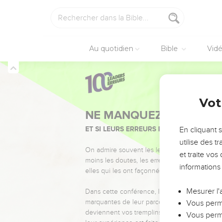
Au quotidien
Bible
Vid
Vot
NE MANQUEZ PAS L’ÉVÉ
ET SI LEURS ERREURS POUVAIENT VOUS 
En cliquant 
utilise des 
On admire souvent les leaders pour leurs réussi
et traite vo
moins les doutes, les erreurs et les saisons di
informations
elles qui les ont façonnés.
Mesurer l'
Dans cette conférence, leaders, entrepreneur
marquantes de leur parcours et les clés pour
Vous perme
deviennent vos tremplins. Que vous guidiez 
Vous perme