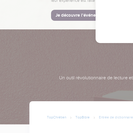
leur expérience est faite pour vous.
Je découvre l’événement
Un outil révolutionnaire de lecture e
TopChrétien
TopBible
Entrée de dictionnaire