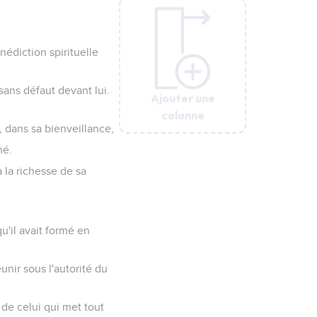
e à venir.
mément au prince de la
s de notre nature
s, et nous étions, par