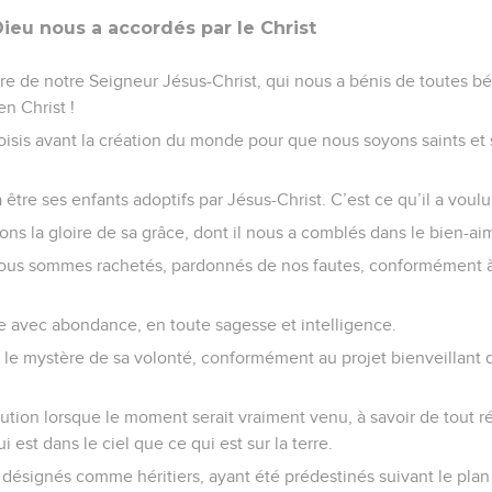
on seulement dans le monde présent, mais encore dans le mond
 pieds et il l'a donné pour chef suprême à l'Eglise
plénitude de celui qui remplit tout en tous.
vangiles sont disponibles en vidéo pour le moment.
e
iez morts à cause de vos fautes et de vos péchés,
utrefois conformément à la façon de vivre de ce monde, confor
l’esprit qui est actuellement à l’œuvre parmi les hommes rebelles.
étions de leur nombre : notre conduite était dictée par les désir
complissions les volontés de la nature humaine et de nos pensée
estinés à la colère, tout comme les autres.
n compassion. A cause du grand amour dont il nous a aimés,