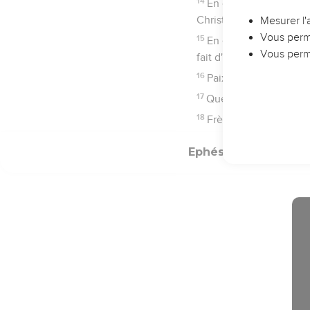
l’original, expose le 
avant de poser les fon
Le thème majeur que dé
— unité et diversité d
pour former « un seul 
— unité de l’Eglise et 
— unité et diversité so
Ces développements s
de l’Esprit Saint, que
(4.17 à 5.20). Le déve
spirituel (6.10-17).
Ainsi les destinataire
Eglises voisines de C