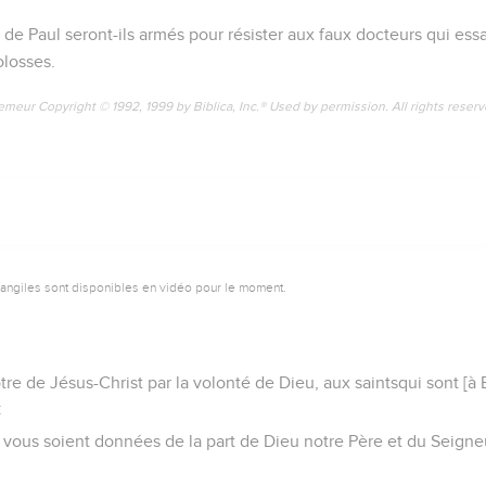
e l’empreinte du Saint-Esprit qui avait été promis.
re héritage en attendant la libération de ceux que Dieu s'est acqu
ssi, après avoir entendu parler de votre foi dans le Seigneur Jés
toute ma reconnaissance pour vous lorsque je fais mention de vo
e notre Seigneur Jésus-Christ, le Père de gloire, vous donne un 
asse connaître.
e les yeux de votre cœur pour que vous sachiez quelle est l’espér
hesse de son glorieux héritage au milieu des saints
e grandeur de sa puissance, qui se manifeste avec efficacité par l
s.
a déployée en Christ quand il l'a ressuscité et l'a fait asseoir à sa 
omination, de toute autorité, de toute puissance, de toute souve