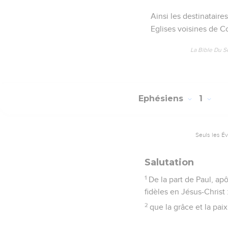
vous avez été marqués d
14
Il est le gage de not
gloire.
Prière de Paul
15
C'est pourquoi moi au
pour tous les saints,
16
je ne cesse de dire 
17
Je prie que le Dieu d
révélation qui vous le f
18
Je prie qu'il illumin
appel, quelle est la ric
19
et quelle est l'infini
envers nous qui croyon
20
Cette puissance, il l'
célestes,
21
au-dessus de toute d