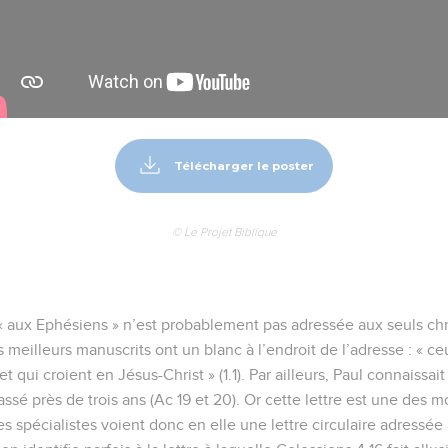
emeur Copyright © 1992, 1999 by Biblica, Inc.® Used by permission. All rights reser
vangiles sont disponibles en vidéo pour le moment.
ôtre de Jésus-Christ par la volonté de Dieu, aux saintsqui sont [à
:
x vous soient données de la part de Dieu notre Père et du Seigneu
Dieu nous a accordés par le Christ
ère de notre Seigneur Jésus-Christ, qui nous a bénis de toutes bé