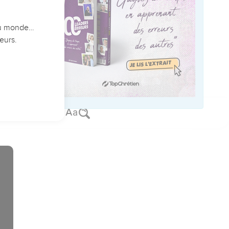
çu en lui-même « bien
l en est le messager.
se :
s autres, par grâce
t du chrétien rempli
nnaissent pas Dieu
user dans le combat
aient de séduire les