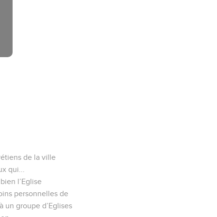
ved worldwide.
 Ephèse] et qui sont
r Jésus-Christ !
nédiction spirituelle