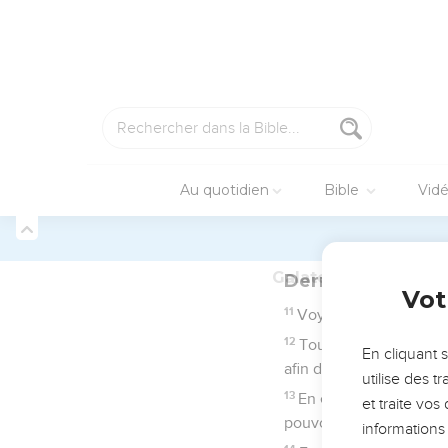
La lettre de Paul dite
d’Ephèse. En effet, le
appartiennent à Dieu et
d’Ephèse où il avait p
l’*apôtre. La plupart 
d’Asie mineure, que l’o
Ecrite de prison, à Ro
La lettre est célèbre 