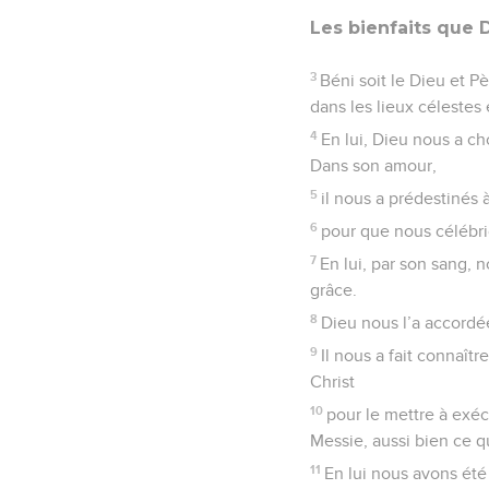
qui peut être nommé, n
22
Il a tout mis sous ses
23
qui est son corps, la 
Ephésiens
2
Seuls les É
De la mort à la vi
1
Quant à vous, vous ét
2
que vous pratiquiez a
puissance de l’air, de 
3
Nous tous aussi, nous 
propre, puisque nous ac
notre condition même, d
4
Mais Dieu est riche e