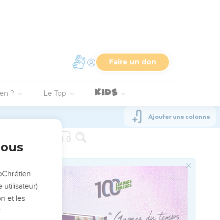
tiens de la ville
x qui...
 bien l’Eglise
moins personnelles de
e à un groupe d’Eglises
ion.
e par *Tychique.
une longue phrase dans