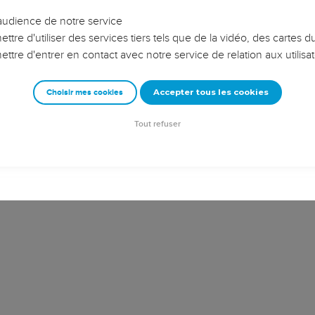
plan du salut en Jésus-Christ. Ce « secret » (1.9), Dieu l’avait con
dations du monde » (1.4) mais il l’a révélé en Jésus-Christ et Pau
veloppe l’apôtre est celui de l’unité et de la diversité de l’Egli
’origine (2.1 à 3.20), *Juifs et non-Juifs *sauvés, les uns comme le
corps » ;
diversité de dons (4.1-16) ;
ciale (5.21 à 6.9).
ont émaillés de recommandations pratiques sur le comportemen
 Paul oppose, par un violent contraste, à celui de ceux qui ne co
loppement final décrit les armes du chrétien dont celui-ci devra 
s de Paul seront-ils armés pour résister aux faux docteurs qui ess
olosses.