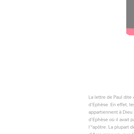
La Bible Du S
Ephésiens
1
Seuls les É
Salutation
1
De la part de Paul, ap
fidèles en Jésus-Christ 
2
que la grâce et la pai
Les bienfaits que 
3
Béni soit le Dieu et P