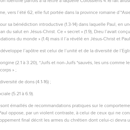
en Christ !
oisis avant la création du monde pour que nous soyons saints et 
à être ses enfants adoptifs par Jésus-Christ. C’est ce qu’il a voul
ns la gloire de sa grâce, dont il nous a comblés dans le bien-ai
 nous sommes rachetés, pardonnés de nos fautes, conformément à
e avec abondance, en toute sagesse et intelligence.
re le mystère de sa volonté, conformément au projet bienveillant q
ution lorsque le moment serait vraiment venu, à savoir de tout ré
i est dans le ciel que ce qui est sur la terre.
 désignés comme héritiers, ayant été prédestinés suivant le plan
 aux décisions de sa volonté
r sa gloire, nous qui avons par avance espéré dans le Messie.
ès avoir entendu la parole de la vérité, l'Evangile qui vous sauve,