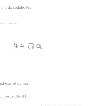
is pour célébrer sa
us [et de votre amour]
us dans mes prières.
esprit de sagesse et de
ance qui s'attache à son
e pouvoir de sa force
droite dans les lieux
raineté et de tout nom