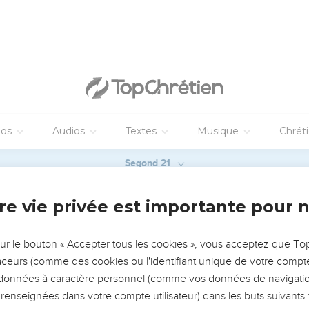
Télécharger le poster
© Le Projet Biblique
 « aux Ephésiens » n’est probablement pas adressée aux seuls chré
s meilleurs manuscrits ont un blanc à l’endroit de l’adresse : « ceu
 qui croient en Jésus-Christ » (1.1). Par ailleurs, Paul connaissait
assé près de trois ans (Ac 19 et 20). Or cette lettre est une des 
des spécialistes voient donc en elle une lettre circulaire adressé
n identifie parfois à la lettre à laquelle Colossiens 4.16 fait allus
me, vers l’été 62, elle fut portée dans la province romaine d’*Asi
pour sa bénédiction introductive (1.3-14) dans laquelle Paul, en 