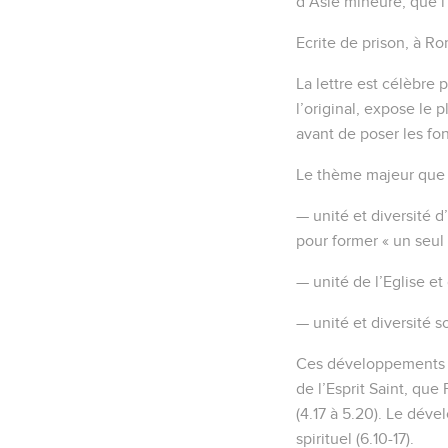
dans les lieux célestes 
4
En lui, Dieu nous a ch
Dans son amour,
5
il nous a prédestinés 
6
pour que nous célébrio
7
En lui, par son sang,
grâce.
8
Dieu nous l’a accordé
9
Il nous a fait connaît
Christ
10
pour le mettre à exéc
Messie, aussi bien ce qu
11
En lui nous avons été
en œuvre conformément
12
pour servir à célébre
13
En lui vous aussi, apr