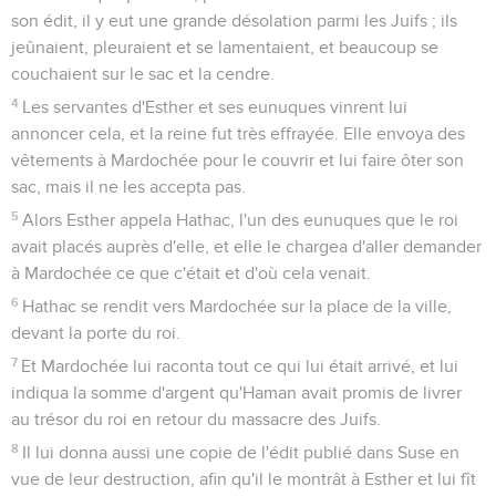
son édit, il y eut une grande désolation parmi les Juifs ; ils
jeûnaient, pleuraient et se lamentaient, et beaucoup se
couchaient sur le sac et la cendre.
4
Les servantes d'Esther et ses eunuques vinrent lui
annoncer cela, et la reine fut très effrayée. Elle envoya des
vêtements à Mardochée pour le couvrir et lui faire ôter son
sac, mais il ne les accepta pas.
5
Alors Esther appela Hathac, l'un des eunuques que le roi
avait placés auprès d'elle, et elle le chargea d'aller demander
à Mardochée ce que c'était et d'où cela venait.
6
Hathac se rendit vers Mardochée sur la place de la ville,
devant la porte du roi.
7
Et Mardochée lui raconta tout ce qui lui était arrivé, et lui
indiqua la somme d'argent qu'Haman avait promis de livrer
au trésor du roi en retour du massacre des Juifs.
8
Il lui donna aussi une copie de l'édit publié dans Suse en
vue de leur destruction, afin qu'il le montrât à Esther et lui fît