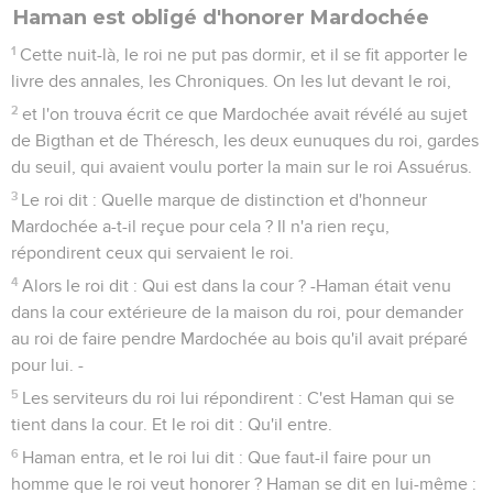
Haman est obligé d'honorer Mardochée
1
Cette nuit-là, le roi ne put pas dormir, et il se fit apporter le
livre des annales, les Chroniques. On les lut devant le roi,
2
et l'on trouva écrit ce que Mardochée avait révélé au sujet
de Bigthan et de Théresch, les deux eunuques du roi, gardes
du seuil, qui avaient voulu porter la main sur le roi Assuérus.
3
Le roi dit : Quelle marque de distinction et d'honneur
Mardochée a-t-il reçue pour cela ? Il n'a rien reçu,
répondirent ceux qui servaient le roi.
4
Alors le roi dit : Qui est dans la cour ? -Haman était venu
dans la cour extérieure de la maison du roi, pour demander
au roi de faire pendre Mardochée au bois qu'il avait préparé
pour lui. -
5
Les serviteurs du roi lui répondirent : C'est Haman qui se
tient dans la cour. Et le roi dit : Qu'il entre.
6
Haman entra, et le roi lui dit : Que faut-il faire pour un
homme que le roi veut honorer ? Haman se dit en lui-même :