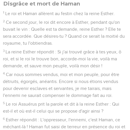
Disgrâce et mort de Haman
1
Le roi et Haman allèrent au festin chez la reine Esther.
2
Ce second jour, le roi dit encore à Esther, pendant qu'on
buvait le vin : Quelle est ta demande, reine Esther ? Elle te
sera accordée. Que désires-tu ? Quand ce serait la moitié du
royaume, tu l'obtiendras.
3
La reine Esther répondit : Si j'ai trouvé grâce à tes yeux, ô
roi, et si le roi le trouve bon, accorde-moi la vie, voilà ma
demande, et sauve mon peuple, voilà mon désir !
4
Car nous sommes vendus, moi et mon peuple, pour être
détruits, égorgés, anéantis. Encore si nous étions vendus
pour devenir esclaves et servantes, je me tairais, mais
l'ennemi ne saurait compenser le dommage fait au roi.
5
Le roi Assuérus prit la parole et dit à la reine Esther : Qui
est-il et où est-il celui qui se propose d'agir ainsi ?
6
Esther répondit : L'oppresseur, l'ennemi, c'est Haman, ce
méchant-là ! Haman fut saisi de terreur en présence du roi et