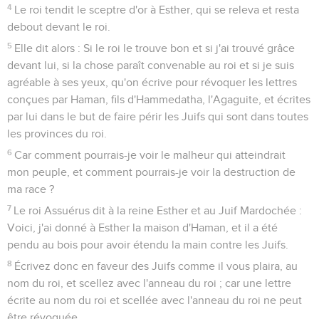
4
Le roi tendit le sceptre d'or à Esther, qui se releva et resta
debout devant le roi.
5
Elle dit alors : Si le roi le trouve bon et si j'ai trouvé grâce
devant lui, si la chose paraît convenable au roi et si je suis
agréable à ses yeux, qu'on écrive pour révoquer les lettres
conçues par Haman, fils d'Hammedatha, l'Agaguite, et écrites
par lui dans le but de faire périr les Juifs qui sont dans toutes
les provinces du roi.
6
Car comment pourrais-je voir le malheur qui atteindrait
mon peuple, et comment pourrais-je voir la destruction de
ma race ?
7
Le roi Assuérus dit à la reine Esther et au Juif Mardochée :
Voici, j'ai donné à Esther la maison d'Haman, et il a été
pendu au bois pour avoir étendu la main contre les Juifs.
8
Écrivez donc en faveur des Juifs comme il vous plaira, au
nom du roi, et scellez avec l'anneau du roi ; car une lettre
écrite au nom du roi et scellée avec l'anneau du roi ne peut
être révoquée.