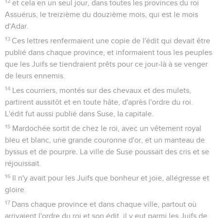
12
et cela en un seul jour, dans toutes les provinces du roi
Assuérus, le treizième du douzième mois, qui est le mois
d'Adar.
13
Ces lettres renfermaient une copie de l'édit qui devait être
publié dans chaque province, et informaient tous les peuples
que les Juifs se tiendraient prêts pour ce jour-là à se venger
de leurs ennemis.
14
Les courriers, montés sur des chevaux et des mulets,
partirent aussitôt et en toute hâte, d'après l'ordre du roi.
L'édit fut aussi publié dans Suse, la capitale.
15
Mardochée sortit de chez le roi, avec un vêtement royal
bleu et blanc, une grande couronne d'or, et un manteau de
byssus et de pourpre. La ville de Suse poussait des cris et se
réjouissait.
16
Il n'y avait pour les Juifs que bonheur et joie, allégresse et
gloire.
17
Dans chaque province et dans chaque ville, partout où
arrivaient l'ordre du roi et son édit, il y eut parmi les Juifs de