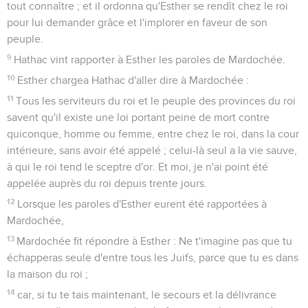
tout connaître ; et il ordonna qu'Esther se rendît chez le roi
pour lui demander grâce et l'implorer en faveur de son
peuple.
9
Hathac vint rapporter à Esther les paroles de Mardochée.
10
Esther chargea Hathac d'aller dire à Mardochée :
11
Tous les serviteurs du roi et le peuple des provinces du roi
savent qu'il existe une loi portant peine de mort contre
quiconque, homme ou femme, entre chez le roi, dans la cour
intérieure, sans avoir été appelé ; celui-là seul a la vie sauve,
à qui le roi tend le sceptre d'or. Et moi, je n'ai point été
appelée auprès du roi depuis trente jours.
12
Lorsque les paroles d'Esther eurent été rapportées à
Mardochée,
13
Mardochée fit répondre à Esther : Ne t'imagine pas que tu
échapperas seule d'entre tous les Juifs, parce que tu es dans
la maison du roi ;
14
car, si tu te tais maintenant, le secours et la délivrance