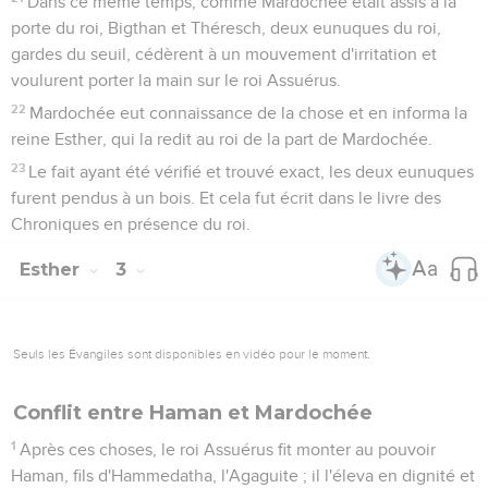
Dans ce même temps, comme Mardochée était assis à la
porte du roi, Bigthan et Théresch, deux eunuques du roi,
gardes du seuil, cédèrent à un mouvement d'irritation et
voulurent porter la main sur le roi Assuérus.
22
Mardochée eut connaissance de la chose et en informa la
reine Esther, qui la redit au roi de la part de Mardochée.
23
Le fait ayant été vérifié et trouvé exact, les deux eunuques
furent pendus à un bois. Et cela fut écrit dans le livre des
Chroniques en présence du roi.
Esther
3
Seuls les Évangiles sont disponibles en vidéo pour le moment.
Conflit entre Haman et Mardochée
1
Après ces choses, le roi Assuérus fit monter au pouvoir
Haman, fils d'Hammedatha, l'Agaguite ; il l'éleva en dignité et