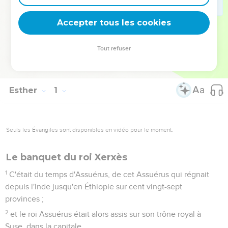
de l’exil : dispersé au milieu des païens, le peuple n’est pas
chez lui, là où le Temple se reconstruit.
Accepter tous les cookies
La Bible Du Semeur Copyright © 1992, 1999 by Biblica, Inc.® Used by
Tout refuser
permission. All rights reserved worldwide.
Esther
1
Seuls les Évangiles sont disponibles en vidéo pour le moment.
Le banquet du roi Xerxès
1
C'était du temps d'Assuérus, de cet Assuérus qui régnait
depuis l'Inde jusqu'en Éthiopie sur cent vingt-sept
provinces ;
2
et le roi Assuérus était alors assis sur son trône royal à
Suse, dans la capitale.