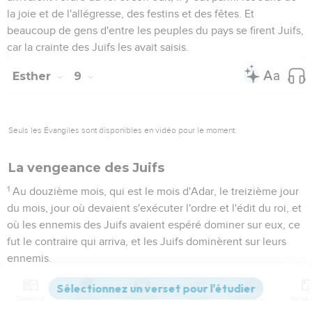
la joie et de l'allégresse, des festins et des fêtes. Et
beaucoup de gens d'entre les peuples du pays se firent Juifs,
car la crainte des Juifs les avait saisis.
Esther
9
Seuls les Évangiles sont disponibles en vidéo pour le moment.
La vengeance des Juifs
1
Au douzième mois, qui est le mois d'Adar, le treizième jour
du mois, jour où devaient s'exécuter l'ordre et l'édit du roi, et
où les ennemis des Juifs avaient espéré dominer sur eux, ce
fut le contraire qui arriva, et les Juifs dominèrent sur leurs
ennemis.
2
Les Juifs se rassemblèrent dans leurs villes, dans toutes les
provinces du roi Assuérus, pour mettre la main sur ceux qui
Contenus
Versions
Commentaires
Strong
Dictionnaire