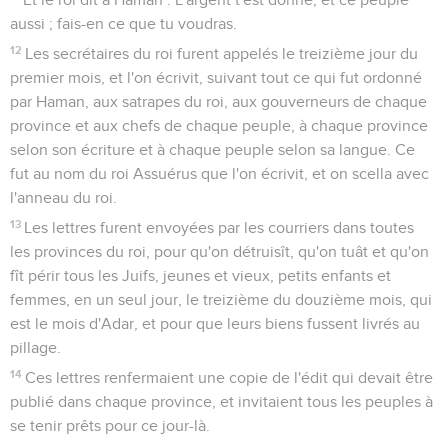
aussi ; fais-en ce que tu voudras.
12
Les secrétaires du roi furent appelés le treizième jour du
premier mois, et l'on écrivit, suivant tout ce qui fut ordonné
par Haman, aux satrapes du roi, aux gouverneurs de chaque
province et aux chefs de chaque peuple, à chaque province
selon son écriture et à chaque peuple selon sa langue. Ce
fut au nom du roi Assuérus que l'on écrivit, et on scella avec
l'anneau du roi.
13
Les lettres furent envoyées par les courriers dans toutes
les provinces du roi, pour qu'on détruisît, qu'on tuât et qu'on
fît périr tous les Juifs, jeunes et vieux, petits enfants et
femmes, en un seul jour, le treizième du douzième mois, qui
est le mois d'Adar, et pour que leurs biens fussent livrés au
pillage.
14
Ces lettres renfermaient une copie de l'édit qui devait être
publié dans chaque province, et invitaient tous les peuples à
se tenir prêts pour ce jour-là.