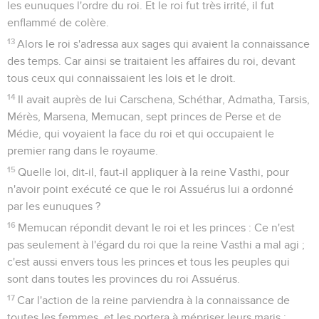
les eunuques l'ordre du roi. Et le roi fut très irrité, il fut
enflammé de colère.
13
Alors le roi s'adressa aux sages qui avaient la connaissance
des temps. Car ainsi se traitaient les affaires du roi, devant
tous ceux qui connaissaient les lois et le droit.
14
Il avait auprès de lui Carschena, Schéthar, Admatha, Tarsis,
Mérès, Marsena, Memucan, sept princes de Perse et de
Médie, qui voyaient la face du roi et qui occupaient le
premier rang dans le royaume.
15
Quelle loi, dit-il, faut-il appliquer à la reine Vasthi, pour
n'avoir point exécuté ce que le roi Assuérus lui a ordonné
par les eunuques ?
16
Memucan répondit devant le roi et les princes : Ce n'est
pas seulement à l'égard du roi que la reine Vasthi a mal agi ;
c'est aussi envers tous les princes et tous les peuples qui
sont dans toutes les provinces du roi Assuérus.
17
Car l'action de la reine parviendra à la connaissance de
toutes les femmes, et les portera à mépriser leurs maris ;