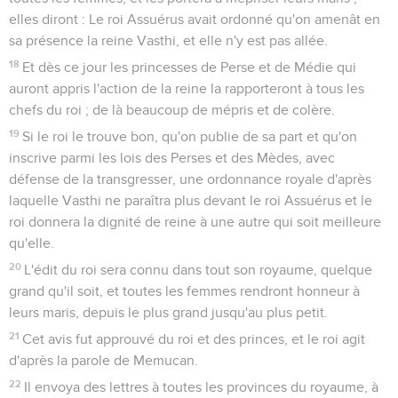
elles diront : Le roi Assuérus avait ordonné qu'on amenât en
sa présence la reine Vasthi, et elle n'y est pas allée.
18
Et dès ce jour les princesses de Perse et de Médie qui
auront appris l'action de la reine la rapporteront à tous les
chefs du roi ; de là beaucoup de mépris et de colère.
19
Si le roi le trouve bon, qu'on publie de sa part et qu'on
inscrive parmi les lois des Perses et des Mèdes, avec
défense de la transgresser, une ordonnance royale d'après
laquelle Vasthi ne paraîtra plus devant le roi Assuérus et le
roi donnera la dignité de reine à une autre qui soit meilleure
qu'elle.
20
L'édit du roi sera connu dans tout son royaume, quelque
grand qu'il soit, et toutes les femmes rendront honneur à
leurs maris, depuis le plus grand jusqu'au plus petit.
21
Cet avis fut approuvé du roi et des princes, et le roi agit
d'après la parole de Memucan.
22
Il envoya des lettres à toutes les provinces du royaume, à