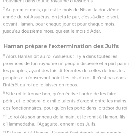
trouvaient dans tout le royaume d'Assuérus.
7
Au premier mois, qui est le mois de Nisan, la douzième
année du roi Assuérus, on jeta le pur, c'est-à-dire le sort,
devant Haman, pour chaque jour et pour chaque mois,
jusqu'au douzième mois, qui est le mois d'Adar.
Haman prépare l'extermination des Juifs
8
Alors Haman dit au roi Assuérus : Il y a dans toutes les
provinces de ton royaume un peuple dispersé et à part parmi
les peuples, ayant des lois différentes de celles de tous les
peuples et n'observant point les lois du roi. Il n'est pas dans
l'intérêt du roi de le laisser en repos.
9
Si le roi le trouve bon, qu'on écrive l'ordre de les faire
périr ; et je pèserai dix mille talents d'argent entre les mains
des fonctionnaires, pour qu'on les porte dans le trésor du roi.
10
Le roi ôta son anneau de la main, et le remit à Haman, fils
d'Hammedatha, l'Agaguite, ennemi des Juifs.
11
Et le roi dit à Haman : L'argent t'est donné, et ce peuple