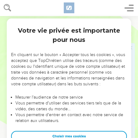
Suse. Sa description du personnage sensuel et cruel de
Xerxès correspond à ce que l’on en sait par ailleurs. Les
Segond 1910
textes extra-bibliques ne mentionnent pas Esther, mais une
Votre vie privée est importante
tablette cunéiforme de Borsippa, près de Babylone, parle
Esther
Introduction
d’un certain Marduka, haut fonctionnaire de la cour de Suse,
pour nous
que certains identifient à Mardochée.
En cliquant sur le bouton « Accepter tous les cookies », vous
Esther est le seul livre de toute la Bible où le nom de Dieu
acceptez que TopChrétien utilise des traceurs (comme des
est totalement absent. Le récit suggère avec force que le
cookies ou l'identifiant unique de votre compte utilisateur) et
traite vos données à caractère personnel (comme vos
cours de la vie d’Esther n’est pas dû au hasard : « Qui sait si
données de navigation et les informations renseignées dans
ce n’est pas en vue de telles circonstances que tu es
votre compte utilisateur) dans les buts suivants :
devenue impératrice ? » (4.14). L’histoire est d’ailleurs
émaillée d’événements apparemment fortuits et pourtant
Mesurer l'audience de notre service
Vous permettre d'utiliser des services tiers tels que de la
décisifs, comme, par exemple, en 6.1, l’insomnie de
vidéo, des cartes du monde…
l’empereur, sa décision de lire le livre des Annales et sa
Vous permettre d'entrer en contact avec notre service de
lecture du passage concernant l’intervention salutaire de
relation aux utilisateurs.
Mardochée. Dieu est donc bien présent dans le livre, mais
l’absence de toute mention de son nom exprime le drame
Choisir mes cookies