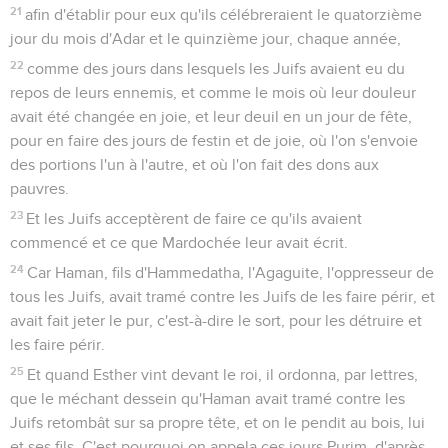
21
afin d'établir pour eux qu'ils célébreraient le quatorzième
jour du mois d'Adar et le quinzième jour, chaque année,
22
comme des jours dans lesquels les Juifs avaient eu du
repos de leurs ennemis, et comme le mois où leur douleur
avait été changée en joie, et leur deuil en un jour de fête,
pour en faire des jours de festin et de joie, où l'on s'envoie
des portions l'un à l'autre, et où l'on fait des dons aux
pauvres.
23
Et les Juifs acceptèrent de faire ce qu'ils avaient
commencé et ce que Mardochée leur avait écrit.
24
Car Haman, fils d'Hammedatha, l'Agaguite, l'oppresseur de
tous les Juifs, avait tramé contre les Juifs de les faire périr, et
avait fait jeter le pur, c'est-à-dire le sort, pour les détruire et
les faire périr.
25
Et quand Esther vint devant le roi, il ordonna, par lettres,
que le méchant dessein qu'Haman avait tramé contre les
Juifs retombât sur sa propre tête, et on le pendit au bois, lui
et ses fils. C'est pourquoi on appela ces jours Purim, d'après