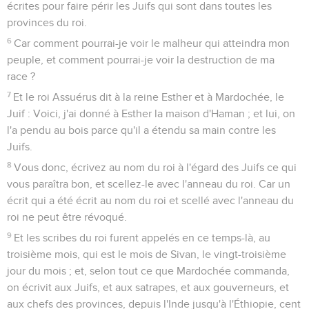
écrites pour faire périr les Juifs qui sont dans toutes les
provinces du roi.
6
Car comment pourrai-je voir le malheur qui atteindra mon
peuple, et comment pourrai-je voir la destruction de ma
race ?
7
Et le roi Assuérus dit à la reine Esther et à Mardochée, le
Juif : Voici, j'ai donné à Esther la maison d'Haman ; et lui, on
l'a pendu au bois parce qu'il a étendu sa main contre les
Juifs.
8
Vous donc, écrivez au nom du roi à l'égard des Juifs ce qui
vous paraîtra bon, et scellez-le avec l'anneau du roi. Car un
écrit qui a été écrit au nom du roi et scellé avec l'anneau du
roi ne peut être révoqué.
9
Et les scribes du roi furent appelés en ce temps-là, au
troisième mois, qui est le mois de Sivan, le vingt-troisième
jour du mois ; et, selon tout ce que Mardochée commanda,
on écrivit aux Juifs, et aux satrapes, et aux gouverneurs, et
aux chefs des provinces, depuis l'Inde jusqu'à l'Éthiopie, cent