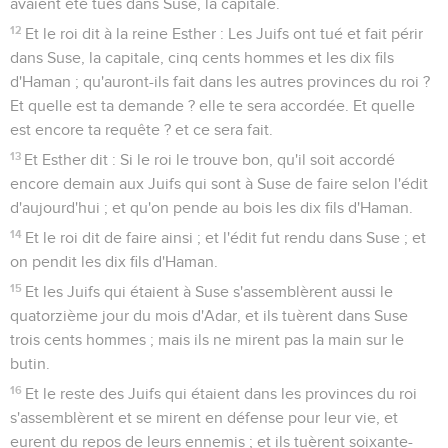
avaient été tués dans Suse, la capitale.
12
Et le roi dit à la reine Esther : Les Juifs ont tué et fait périr
dans Suse, la capitale, cinq cents hommes et les dix fils
d'Haman ; qu'auront-ils fait dans les autres provinces du roi ?
Et quelle est ta demande ? elle te sera accordée. Et quelle
est encore ta requête ? et ce sera fait.
13
Et Esther dit : Si le roi le trouve bon, qu'il soit accordé
encore demain aux Juifs qui sont à Suse de faire selon l'édit
d'aujourd'hui ; et qu'on pende au bois les dix fils d'Haman.
14
Et le roi dit de faire ainsi ; et l'édit fut rendu dans Suse ; et
on pendit les dix fils d'Haman.
15
Et les Juifs qui étaient à Suse s'assemblèrent aussi le
quatorzième jour du mois d'Adar, et ils tuèrent dans Suse
trois cents hommes ; mais ils ne mirent pas la main sur le
butin.
16
Et le reste des Juifs qui étaient dans les provinces du roi
s'assemblèrent et se mirent en défense pour leur vie, et
eurent du repos de leurs ennemis ; et ils tuèrent soixante-