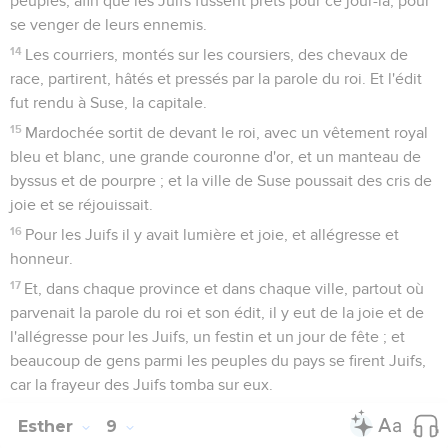
peuples, afin que les Juifs fussent prêts pour ce jour-là, pour
se venger de leurs ennemis.
14
Les courriers, montés sur les coursiers, des chevaux de
race, partirent, hâtés et pressés par la parole du roi. Et l'édit
fut rendu à Suse, la capitale.
15
Mardochée sortit de devant le roi, avec un vêtement royal
bleu et blanc, une grande couronne d'or, et un manteau de
byssus et de pourpre ; et la ville de Suse poussait des cris de
joie et se réjouissait.
16
Pour les Juifs il y avait lumière et joie, et allégresse et
honneur.
17
Et, dans chaque province et dans chaque ville, partout où
parvenait la parole du roi et son édit, il y eut de la joie et de
l'allégresse pour les Juifs, un festin et un jour de fête ; et
beaucoup de gens parmi les peuples du pays se firent Juifs,
car la frayeur des Juifs tomba sur eux.
Esther
9