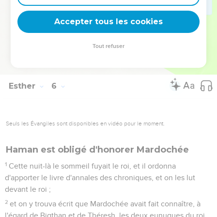
vois Mardochée, le Juif, assis à la porte du roi.
14
Et Zéresh, sa femme, et tous ses amis lui dirent : Qu'on
Accepter tous les cookies
prépare un bois, haut de cinquante coudées ; et au matin,
parle au roi, pour qu'on y pende Mardochée ; et va-t'en
Tout refuser
joyeux au festin avec le roi. Et la chose plut à Haman, et il fit
préparer le bois.
Esther
6
Seuls les Évangiles sont disponibles en vidéo pour le moment.
Haman est obligé d'honorer Mardochée
1
Cette nuit-là le sommeil fuyait le roi, et il ordonna
d'apporter le livre d'annales des chroniques, et on les lut
devant le roi ;
2
et on y trouva écrit que Mardochée avait fait connaître, à
l'égard de Bigthan et de Théresh, les deux eunuques du roi,