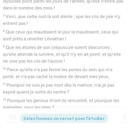
réjouisse point parmi les jours de l'année, qu'elle n'entre pas
dans le nombre des mois !
7
Voici, que cette nuit-là soit stérile ; que les cris de joie n'y
entrent pas !
8
Que ceux qui maudissent le jour la maudissent, ceux qui
sont prêts à réveiller Léviathan !
9
Que les étoiles de son crépuscule soient obscurcies ;
qu'elle attende la lumière, et qu'il n'y en ait point, et qu'elle
ne voie pas les cils de l'aurore !
10
Parce qu'elle n'a pas fermé les portes du sein qui m'a
porté, et n'a pas caché la misère de devant mes yeux.
11
Pourquoi ne suis-je pas mort dès la matrice, n'ai-je pas
expiré quand je sortis du ventre ?
12
Pourquoi les genoux m'ont-ils rencontré, et pourquoi les
mamelles, pour les téter ?
13
Car maintenant je serais couché et je serais tranquille, je
dormirais : alors j'aurai du repos,
Contenus
Versions
Commentaires
Strong
Dictionnaire