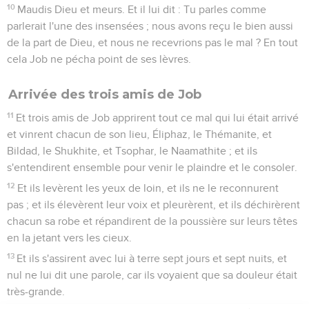
10
Maudis Dieu et meurs. Et il lui dit : Tu parles comme
parlerait l'une des insensées ; nous avons reçu le bien aussi
de la part de Dieu, et nous ne recevrions pas le mal ? En tout
cela Job ne pécha point de ses lèvres.
Arrivée des trois amis de Job
11
Et trois amis de Job apprirent tout ce mal qui lui était arrivé
et vinrent chacun de son lieu, Éliphaz, le Thémanite, et
Bildad, le Shukhite, et Tsophar, le Naamathite ; et ils
s'entendirent ensemble pour venir le plaindre et le consoler.
12
Et ils levèrent les yeux de loin, et ils ne le reconnurent
pas ; et ils élevèrent leur voix et pleurèrent, et ils déchirèrent
chacun sa robe et répandirent de la poussière sur leurs têtes
en la jetant vers les cieux.
13
Et ils s'assirent avec lui à terre sept jours et sept nuits, et
nul ne lui dit une parole, car ils voyaient que sa douleur était
très-grande.