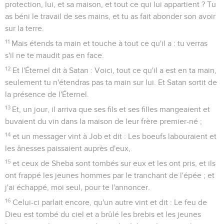
protection, lui, et sa maison, et tout ce qui lui appartient ? Tu
as béni le travail de ses mains, et tu as fait abonder son avoir
sur la terre.
11
Mais étends ta main et touche à tout ce qu'il a : tu verras
s'il ne te maudit pas en face.
12
Et l'Éternel dit à Satan : Voici, tout ce qu'il a est en ta main,
seulement tu n'étendras pas ta main sur lui. Et Satan sortit de
la présence de l'Éternel.
13
Et, un jour, il arriva que ses fils et ses filles mangeaient et
buvaient du vin dans la maison de leur frère premier-né ;
14
et un messager vint à Job et dit : Les boeufs labouraient et
les ânesses paissaient auprès d'eux,
15
et ceux de Sheba sont tombés sur eux et les ont pris, et ils
ont frappé les jeunes hommes par le tranchant de l'épée ; et
j'ai échappé, moi seul, pour te l'annoncer.
16
Celui-ci parlait encore, qu'un autre vint et dit : Le feu de
Dieu est tombé du ciel et a brûlé les brebis et les jeunes