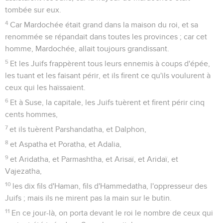
tombée sur eux.
4
Car Mardochée était grand dans la maison du roi, et sa
renommée se répandait dans toutes les provinces ; car cet
homme, Mardochée, allait toujours grandissant.
5
Et les Juifs frappèrent tous leurs ennemis à coups d'épée,
les tuant et les faisant périr, et ils firent ce qu'ils voulurent à
ceux qui les haïssaient.
6
Et à Suse, la capitale, les Juifs tuèrent et firent périr cinq
cents hommes,
7
et ils tuèrent Parshandatha, et Dalphon,
8
et Aspatha et Poratha, et Adalia,
9
et Aridatha, et Parmashtha, et Arisaï, et Aridaï, et
Vajezatha,
10
les dix fils d'Haman, fils d'Hammedatha, l'oppresseur des
Juifs ; mais ils ne mirent pas la main sur le butin.
11
En ce jour-là, on porta devant le roi le nombre de ceux qui