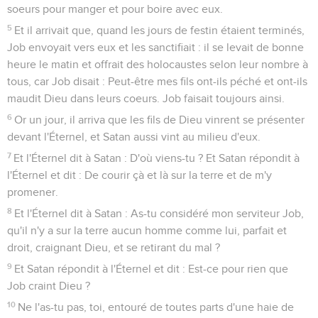
soeurs pour manger et pour boire avec eux.
5
Et il arrivait que, quand les jours de festin étaient terminés,
Job envoyait vers eux et les sanctifiait : il se levait de bonne
heure le matin et offrait des holocaustes selon leur nombre à
tous, car Job disait : Peut-être mes fils ont-ils péché et ont-ils
maudit Dieu dans leurs coeurs. Job faisait toujours ainsi.
6
Or un jour, il arriva que les fils de Dieu vinrent se présenter
devant l'Éternel, et Satan aussi vint au milieu d'eux.
7
Et l'Éternel dit à Satan : D'où viens-tu ? Et Satan répondit à
l'Éternel et dit : De courir çà et là sur la terre et de m'y
promener.
8
Et l'Éternel dit à Satan : As-tu considéré mon serviteur Job,
qu'il n'y a sur la terre aucun homme comme lui, parfait et
droit, craignant Dieu, et se retirant du mal ?
9
Et Satan répondit à l'Éternel et dit : Est-ce pour rien que
Job craint Dieu ?
10
Ne l'as-tu pas, toi, entouré de toutes parts d'une haie de