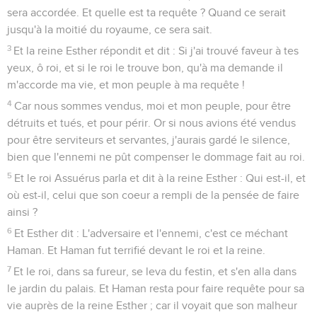
sera accordée. Et quelle est ta requête ? Quand ce serait
jusqu'à la moitié du royaume, ce sera sait.
3
Et la reine Esther répondit et dit : Si j'ai trouvé faveur à tes
yeux, ô roi, et si le roi le trouve bon, qu'à ma demande il
m'accorde ma vie, et mon peuple à ma requête !
4
Car nous sommes vendus, moi et mon peuple, pour être
détruits et tués, et pour périr. Or si nous avions été vendus
pour être serviteurs et servantes, j'aurais gardé le silence,
bien que l'ennemi ne pût compenser le dommage fait au roi.
5
Et le roi Assuérus parla et dit à la reine Esther : Qui est-il, et
où est-il, celui que son coeur a rempli de la pensée de faire
ainsi ?
6
Et Esther dit : L'adversaire et l'ennemi, c'est ce méchant
Haman. Et Haman fut terrifié devant le roi et la reine.
7
Et le roi, dans sa fureur, se leva du festin, et s'en alla dans
le jardin du palais. Et Haman resta pour faire requête pour sa
vie auprès de la reine Esther ; car il voyait que son malheur