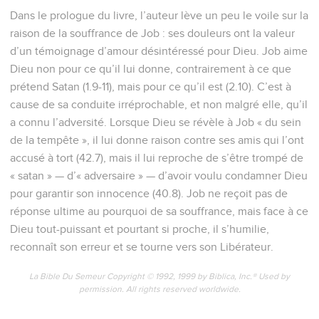
Dans le prologue du livre, l’auteur lève un peu le voile sur la
raison de la souffrance de Job : ses douleurs ont la valeur
d’un témoignage d’amour désintéressé pour Dieu. Job aime
Dieu non pour ce qu’il lui donne, contrairement à ce que
prétend Satan (1.9-11), mais pour ce qu’il est (2.10). C’est à
cause de sa conduite irréprochable, et non malgré elle, qu’il
a connu l’adversité. Lorsque Dieu se révèle à Job « du sein
de la tempête », il lui donne raison contre ses amis qui l’ont
accusé à tort (42.7), mais il lui reproche de s’être trompé de
« satan » — d’« adversaire » — d’avoir voulu condamner Dieu
pour garantir son innocence (40.8). Job ne reçoit pas de
réponse ultime au pourquoi de sa souffrance, mais face à ce
Dieu tout-puissant et pourtant si proche, il s’humilie,
reconnaît son erreur et se tourne vers son Libérateur.
La Bible Du Semeur Copyright © 1992, 1999 by Biblica, Inc.® Used by
permission. All rights reserved worldwide.