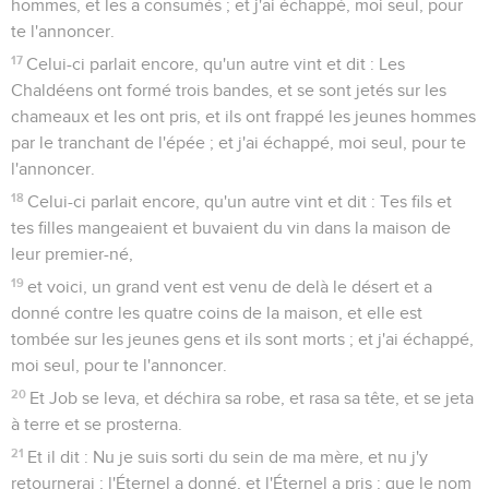
hommes, et les a consumés ; et j'ai échappé, moi seul, pour
te l'annoncer.
17
Celui-ci parlait encore, qu'un autre vint et dit : Les
Chaldéens ont formé trois bandes, et se sont jetés sur les
chameaux et les ont pris, et ils ont frappé les jeunes hommes
par le tranchant de l'épée ; et j'ai échappé, moi seul, pour te
l'annoncer.
18
Celui-ci parlait encore, qu'un autre vint et dit : Tes fils et
tes filles mangeaient et buvaient du vin dans la maison de
leur premier-né,
19
et voici, un grand vent est venu de delà le désert et a
donné contre les quatre coins de la maison, et elle est
tombée sur les jeunes gens et ils sont morts ; et j'ai échappé,
moi seul, pour te l'annoncer.
20
Et Job se leva, et déchira sa robe, et rasa sa tête, et se jeta
à terre et se prosterna.
21
Et il dit : Nu je suis sorti du sein de ma mère, et nu j'y
retournerai ; l'Éternel a donné, et l'Éternel a pris ; que le nom