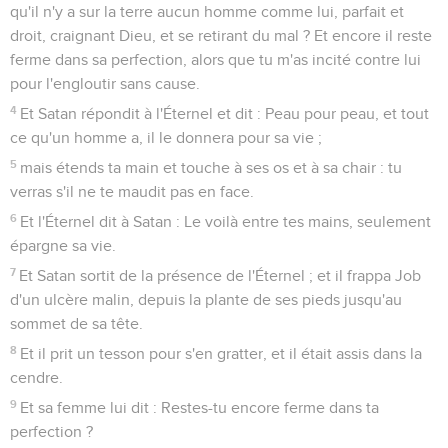
qu'il n'y a sur la terre aucun homme comme lui, parfait et
droit, craignant Dieu, et se retirant du mal ? Et encore il reste
ferme dans sa perfection, alors que tu m'as incité contre lui
pour l'engloutir sans cause.
4
Et Satan répondit à l'Éternel et dit : Peau pour peau, et tout
ce qu'un homme a, il le donnera pour sa vie ;
5
mais étends ta main et touche à ses os et à sa chair : tu
verras s'il ne te maudit pas en face.
6
Et l'Éternel dit à Satan : Le voilà entre tes mains, seulement
épargne sa vie.
7
Et Satan sortit de la présence de l'Éternel ; et il frappa Job
d'un ulcère malin, depuis la plante de ses pieds jusqu'au
sommet de sa tête.
8
Et il prit un tesson pour s'en gratter, et il était assis dans la
cendre.
9
Et sa femme lui dit : Restes-tu encore ferme dans ta
perfection ?