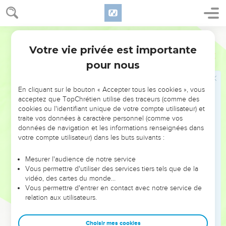
roi et Haman viennent au festin que je leur préparerai, et
demain je ferai selon la parole du roi.
Darby
Haman prépare un gibet pour Mardochée
Votre vie privée est importante
Esther
5
9
Et ce jour-là Haman sortit joyeux et le coeur gai. Mais
pour nous
lorsque Haman vit à la porte du roi, Mardochée qui ne se
leva ni ne bougea pour lui, Haman fut rempli de fureur
En cliquant sur le bouton « Accepter tous les cookies », vous
contre Mardochée.
acceptez que TopChrétien utilise des traceurs (comme des
cookies ou l'identifiant unique de votre compte utilisateur) et
10
Mais Haman se contint et rentra dans sa maison ; et il
traite vos données à caractère personnel (comme vos
envoya et fit venir ses amis et Zéresh, sa femme.
données de navigation et les informations renseignées dans
votre compte utilisateur) dans les buts suivants :
11
Et Haman leur raconta la gloire de ses richesses, et le
nombre de ses fils, et tout ce en quoi le roi l'avait agrandi et
Mesurer l'audience de notre service
l'avait élevé au-dessus des princes et des serviteurs du roi.
Vous permettre d'utiliser des services tiers tels que de la
12
vidéo, des cartes du monde…
Et Haman dit : La reine Esther n'a même fait venir
Vous permettre d'entrer en contact avec notre service de
personne avec le roi au festin qu'elle a fait, excepté moi ; et
relation aux utilisateurs.
pour demain aussi, je suis invité chez elle avec le roi.
13
Mais tout cela ne me sert de rien, aussi longtemps que je
Choisir mes cookies