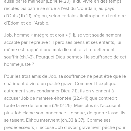
aussi par le malheur (Ez 14.14,20), a dû vivre en des temps
reculés. Sa patrie se situe à l’est du *Jourdain, au pays
d’Outs (Jb 1.1), région, selon certains, limitrophe du territoire
d’Edom et de l’Arabie.
Job, homme « intègre et droit » (1.1), se voit soudainement
accablé par l’épreuve : il perd ses biens et ses enfants, lui-
même est frappé d’une maladie qui le fait cruellement
souffrir (ch.1-3). Pourquoi Dieu permet-il la souffrance de cet
homme juste ?
Pour les trois amis de Job, sa souffrance ne peut être que le
châtiment divin d’un péché grave. Comment l’expliquer
autrement sans condamner Dieu ? Et ils en viennent à
accuser Job de manière éhontée (22.4-11) que contredit
toute la vie de leur ami (29.12-25). Mais plus ils l’accusent,
plus Job clame son innocence. Lorsque, de guerre lasse, ils
se taisent, Elihou intervient (ch.33 à 37). Comme ses
prédécesseurs, il accuse Job d’avoir gravement péché pour