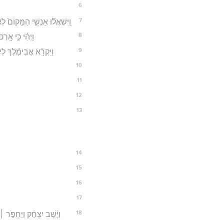
6
7
וַֽיִּשְׁאֲל֞וּ אַנְשֵׁ֤י הַמָּקוֹם֙
8
וַיְהִ֗י כִּ֣י אָֽ
9
וַיִּקְרָ֨א אֲבִימֶ֜לֶךְ לְי
10
11
12
13
14
15
16
17
18
וַיָּ֨שָׁב יִצְחָ֜ק וַיַּחְפֹּ