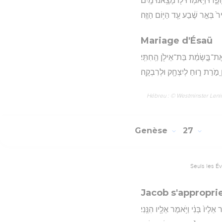
ָפָ֑רוּ וַיֹּ֥אמְרוּ ל֖וֹ מָצָ֥אנוּ מָֽיִם׃
֙ בְּאֵ֣ר שֶׁ֔בַע עַ֖ד הַיּ֥וֹם הַזֶּֽה׃
Mariage d'Ésaü
ְאֶת־בָּ֣שְׂמַ֔ת בַּת־אֵילֹ֖ן הַֽחִתִּֽי׃
יןָ מֹ֣רַת ר֑וּחַ לְיִצְחָ֖ק וּלְרִבְקָֽה׃
Hébreu : © Westminster Lening
Genèse
27
Seuls les É
Jacob s'appropri
אֵלָיו֙ בְּנִ֔י וַיֹּ֥אמֶר אֵלָ֖יו הִנֵּֽנִי׃