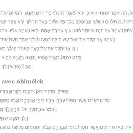
 לְאִשְׁתּ֔וֹ וַיֹּ֖אמֶר אֲחֹ֣תִי הִ֑וא כִּ֤י יָרֵא֙ לֵאמֹ֣ר אִשְׁתִּ֔י פֶּן־יַֽהַרְגֻ֜נִי אַנְשֵׁ֤י הַמָּקוֹם֙ ע
רְכוּ־ל֥וֹ שָׁם֙ הַיָּמִ֔ים וַיַּשְׁקֵ֗ף אֲבִימֶ֙לֶךְ֙ מֶ֣לֶךְ פְּלִשְׁתִּ֔ים בְּעַ֖ד הַֽחַלּ֑וֹן וַיַּ֗רְא וְהִנֵּ֤ה 
ִצְחָ֗ק וַיֹּ֙אמֶר֙ אַ֣ךְ הִנֵּ֤ה אִשְׁתְּךָ֙ הִ֔וא וְאֵ֥יךְ אָמַ֖רְתָּ אֲחֹ֣תִי הִ֑וא וַיֹּ֤אמֶר אֵלָיו֙ יִצְחָ֔ק
וַיֹּ֣אמֶר אֲבִימֶ֔לֶךְ מַה־זֹּ֖את עָשִׂ֣יתָ לָּ֑נוּ כִּ֠מְעַט שָׁכַ֞ב אַחַ֤ד הָעָם֙ אֶת־אִש
וַיְצַ֣ו אֲבִימֶ֔לֶךְ אֶת־כָּל־הָעָ֖ם לֵאמֹ֑ר הַנֹּגֵ֜עַ בָּאִ֥י
וַיִּזְרַ֤ע יִצְחָק֙ בָּאָ֣רֶץ הַהִ֔וא וַיִּמְצָ֛א בַּשָּׁנָ֥ה הַהִ֖וא 
וַיִּגְדַּ֖ל הָאִ֑ישׁ וַיֵּ֤לֶ
ce avec Abimélek
וַֽיְהִי־ל֤וֹ מִקְנֵה־צֹאן֙ וּמִקְנֵ֣ה בָקָ֔ר וַעֲבֻדָּ֖ה ר
וְכָל־הַבְּאֵרֹ֗ת אֲשֶׁ֤ר חָֽפְרוּ֙ עַבְדֵ֣י אָבִ֔יו בִּימֵ֖י אַבְרָהָ֣ם אָבִ֑יו סִתְּמ֣ו
וַיֹּ֥אמֶר אֲבִימֶ֖לֶךְ אֶל־יִצְחָ֑ק לֵ֚ךְ מֵֽעִמ
וַיֵּ֥לֶךְ מִשָּׁ֖ם יִצְחָ֑
֣ר ׀ אֶת־בְּאֵרֹ֣ת הַמַּ֗יִם אֲשֶׁ֤ר חָֽפְרוּ֙ בִּימֵי֙ אַבְרָהָ֣ם אָבִ֔יו וַיְסַתְּמ֣וּם פְּלִשְׁתִּ֔ים אַחֲ