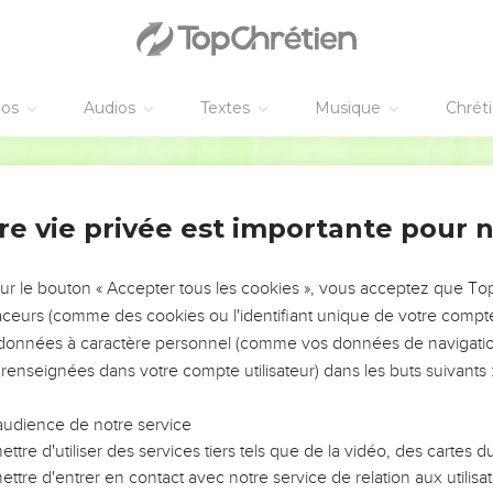
וְאֵ֛לֶּה תּוֹלְדֹ֥ת יִצְחָ֖ק בֶּן־אַבְרָה
צְחָק֙ בֶּן־אַרְבָּעִ֣ים שָׁנָ֔ה בְּקַחְתּ֣וֹ אֶת־רִבְקָ֗ה בַּת־בְּתוּאֵל֙ הָֽאֲרַמִּ֔י מִפַּדַּ֖ן אֲרָ֑ם אֲח
וַיֶּעְתַּ֨ר יִצְחָ֤ק לַֽיהוָה֙ לְנֹ֣כַח אִשְׁתּ֔וֹ כִּ֥י עֲקָרָ֖ה הִ֑וא וַיֵּעָ֤תֶר 
éos
Audios
Textes
Musique
Chrét
וַיִּתְרֹֽצֲצ֤וּ הַבָּנִים֙ בְּקִרְבָּ֔הּ וַתֹּ֣אמֶר אִם־כֵּ֔ן לָ֥מָּה זֶּ֖ה 
ֹ֨אמֶר יְהוָ֜ה לָ֗הּ שְׁנֵ֤י *גיים **גוֹיִם֙ בְּבִטְנֵ֔ךְ וּשְׁנֵ֣י לְאֻמִּ֔ים מִמֵּעַ֖יִךְ יִפָּרֵ֑דוּ וּלְאֹם֙ מ
Hébreu / Grec - Texte original
וַיִּמְלְא֥וּ יָמֶ֖י
וַיֵּצֵ֤א הָרִאשׁוֹן֙ אַדְמוֹנִ֔י כֻּלּ֖וֹ כְּאַד
re vie privée est importante pour 
וְאַֽחֲרֵי־כֵ֞ן יָצָ֣א אָחִ֗יו וְיָד֤וֹ אֹחֶ֙זֶת֙ בַּעֲקֵ֣ב עֵשָׂ֔ו וַיִּקְרָ֥א שְׁמ֖וֹ יַעֲקֹ֑ב וְיִצְחָ֛ק
וַֽיִּגְדְּלוּ֙ הַנְּעָרִ֔ים וַיְהִ֣י עֵשָׂ֗ו אִ֛ישׁ יֹדֵ֥עַ צַ֖יִד אִ֣ישׁ שָׂדֶ֑
sur le bouton « Accepter tous les cookies », vous acceptez que T
וַיֶּאֱהַ֥ב יִצְחָ֛ק אֶת־עֵשָׂ֖ו כִּי־צַ֣יִד בְּפ
traceurs (comme des cookies ou l'identifiant unique de votre compte 
וַיָּ֥זֶד יַעֲקֹ֖ב נָזִ֑יד וַי
s données à caractère personnel (comme vos données de navigatio
 renseignées dans votre compte utilisateur) dans les buts suivants 
וַיֹּ֨אמֶר עֵשָׂ֜ו אֶֽל־יַעֲקֹ֗ב הַלְעִיטֵ֤נִי נָא֙ מִן־הָאָדֹ֤ם הָאָדֹם֙ הַזֶּ֔ה כִּ֥י עָיֵ֖ף אָ
וַיֹּ֖אמֶר יַעֲקֹ֑ב 
audience de notre service
וַיֹּ֣אמֶר עֵשָׂ֔ו הִנֵּ֛ה אָנֹכִ֥י הוֹלֵ
ttre d'utiliser des services tiers tels que de la vidéo, des cartes
וַיֹּ֣אמֶר יַעֲקֹ֗ב הִשָּׁ֤בְעָה לִּי֙ כַּיּ֔וֹם וַיִּשָּׁבַ֖ע 
ttre d'entrer en contact avec notre service de relation aux utilisat