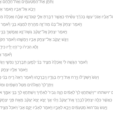
וַתִּתֵּ֧ן אֶת־הַמַּטְעַמִּ֛ים וְאֶת־הַלֶּ֖חֶם אֲשֶׁ
וַיָּבֹ֥א אֶל־אָבִ֖יו וַיֹּ֣אמֶר אָבִ֑י
ל־אָבִ֗יו אָנֹכִי֙ עֵשָׂ֣ו בְּכֹרֶ֔ךָ עָשִׂ֕יתִי כַּאֲשֶׁ֥ר דִּבַּ֖רְתָּ אֵלָ֑י קֽוּם־נָ֣א שְׁבָ֗ה וְאָכְלָה֙ מִצֵּי
וַיֹּ֤אמֶר יִצְחָק֙ אֶל־בְּנ֔וֹ מַה־זֶּ֛ה מִהַ֥רְתָּ לִמְצֹ֖א בְּנִ֑י וַיֹּ֕אמֶר כּ
וַיֹּ֤אמֶר יִצְחָק֙ אֶֽל־יַעֲקֹ֔ב גְּשָׁה־נָּ֥א וַאֲמֻֽשְׁךָ֖ בְּנִ֑י
וַיִּגַּ֧שׁ יַעֲקֹ֛ב אֶל־יִצְחָ֥ק אָבִ֖יו וַיְמֻשֵּׁ֑הוּ וַיֹּ֗אמֶר הַקֹּל֙
וְלֹ֣א הִכִּיר֔וֹ כִּֽי־הָי֣וּ יָדָ֗יו כִּיד
וַיֹּ֕אמֶר אַ
וַיֹּ֗אמֶר הַגִּ֤שָׁה לִּי֙ וְאֹֽכְלָה֙ מִצֵּ֣יד בְּנִ֔י לְמַ֥עַן תְּבָֽרֶכְךָ֖ נַפְשִׁ֑י וַיַּגֶּשׁ־לוֹ
וַיֹּ֥אמֶר אֵלָ֖יו יִצְחָ֣ק אָ
וַיִּגַּשׁ֙ וַיִּשַּׁק־ל֔וֹ וַיָּ֛רַח אֶת־רֵ֥יחַ בְּגָדָ֖יו וַֽיְבָרֲכֵ֑הוּ וַיֹּ֗אמֶר רְאֵה֙ רֵ֣יחַ בְּנִ֔י
וְיִֽתֶּן־לְךָ֙ הָאֱלֹהִ֔ים מִטַּל֙ הַשָּׁמַ֔יִם וּמִשְׁ
ם *וישתחו **וְיִֽשְׁתַּחֲו֤וּ לְךָ֙ לְאֻמִּ֔ים הֱוֵ֤ה גְבִיר֙ לְאַחֶ֔יךָ וְיִשְׁתַּחֲוּ֥וּ לְךָ֖ בְּנֵ֣י אִמֶּ֑ךָ אֹר
֗י כַּאֲשֶׁ֨ר כִּלָּ֣ה יִצְחָק֮ לְבָרֵ֣ךְ אֶֽת־יַעֲקֹב֒ וַיְהִ֗י אַ֣ךְ יָצֹ֤א יָצָא֙ יַעֲקֹ֔ב מֵאֵ֥ת פְּנֵ֖י יִצְחָ֣ק 
וַיַּ֤עַשׂ גַּם־הוּא֙ מַטְעַמִּ֔ים וַיָּבֵ֖א לְאָבִ֑יו וַיֹּ֣אמֶר לְאָבִ֗יו יָקֻ֤ם אָבִי֙ וְיֹאכַל֙ מִצֵּ֣יד בְּ