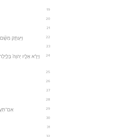
19
20
21
22
וַיַּעְתֵּ֣ק מִשָּׁ֗
23
24
וַיֵּרָ֨א אֵלָ֤יו יְהוָה֙ בַּלַּ֣י
25
26
27
28
29
אִם־תַּעֲשֵׂ
30
31
32