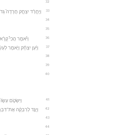
32
33
וַיֶּחֱרַ֨ד יִצְחָ֣ק חֲרָדָה֮ גְּדֹ
34
35
36
וַיֹּ֡אמֶר הֲכִי֩ קָרָ֨א 
37
וַיַּ֨עַן יִצְחָ֜ק וַיֹּ֣אמֶר לְע
38
39
40
41
וַיִּשְׂטֹ֤ם עֵשָׂו
42
וַיֻּגַּ֣ד לְרִבְקָ֔ה אֶת־דִּבְרֵ
43
44