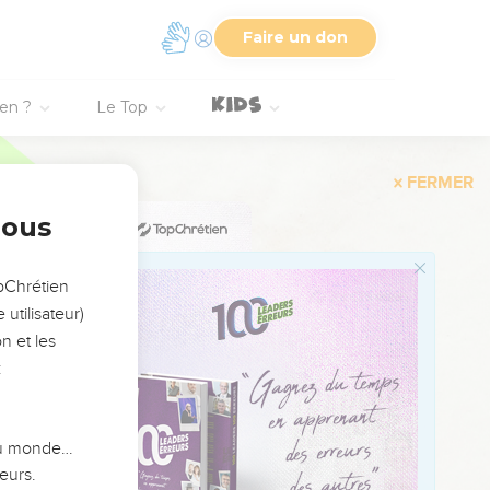
19
Faire un don
20
וַיְהִ֤י יִ
21
22
ien ?
Le Top
23
וַיּ
24
25
nous
26
27
opChrétien
28
utilisateur)
29
n et les
:
30
31
32
 du monde…
33
eurs.