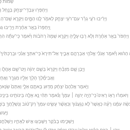
שֵׁמ֔וֹת כַּ
וַיַּחְפְּר֥וּ עַבְדֵֽי־יִצְחָ֖ק בַּנָּ֑חַל 
וַיָּרִ֜יבוּ רֹעֵ֣י גְרָ֗ר עִם־רֹעֵ֥י יִצְחָ֛ק לֵאמֹ֖ר לָ֣נוּ הַמָּ֑יִם וַיִּקְרָ֤א שֵֽׁם־הַבְּא
וַֽיַּחְפְּרוּ֙ בְּאֵ֣ר אַחֶ֔רֶת וַיָּרִ֖יבוּ ג
ם וַיַּחְפֹּר֙ בְּאֵ֣ר אַחֶ֔רֶת וְלֹ֥א רָב֖וּ עָלֶ֑יהָ וַיִּקְרָ֤א שְׁמָהּ֙ רְחֹב֔וֹת וַיֹּ֗אמֶר כִּֽי־עַתָּ֞ה הִרְ
ְלָה הַה֔וּא וַיֹּ֕אמֶר אָנֹכִ֕י אֱלֹהֵ֖י אַבְרָהָ֣ם אָבִ֑יךָ אַל־תִּירָא֙ כִּֽי־אִתְּךָ֣ אָנֹ֔כִי וּבֵֽרַכְתִּ֙יךָ
וַיִּ֧בֶן שָׁ֣ם מִזְבֵּ֗חַ וַיִּקְרָא֙ בְּשֵׁ֣ם יְהוָ֔ה וַיֶּט־שָׁ֖ם אָהֳל֑וֹ
וַאֲבִימֶ֕לֶךְ הָלַ֥ךְ אֵלָ֖יו מִגְּרָ֑ר וַאֲחֻז
וַיֹּ֤אמֶר אֲלֵהֶם֙ יִצְחָ֔ק מַדּ֖וּעַ בָּאתֶ֣ם אֵלָ֑י וְאַתֶּם֙ שְׂנֵאתֶ֣ם
וַיֹּאמְר֗וּ רָא֣וֹ רָאִינוּ֮ כִּֽי־הָיָ֣ה יְהוָ֣ה ׀ עִמָּךְ֒ וַנֹּ֗אמֶר תְּהִ֨י נָ֥א אָלָ֛ה בֵּינוֹתֵ֖ינוּ בֵּינֵ֣ינו
֨ה עִמָּ֜נוּ רָעָ֗ה כַּאֲשֶׁר֙ לֹ֣א נְגַֽעֲנ֔וּךָ וְכַאֲשֶׁ֨ר עָשִׂ֤ינוּ עִמְּךָ֙ רַק־ט֔וֹב וַנְּשַׁלֵּֽחֲךָ֖ בְּש
וַיַּ֤עַ
וַיַּשְׁכִּ֣ימוּ בַבֹּ֔קֶר וַיִּשָּׁבְע֖וּ אִ֣ישׁ לְאָחִ֑יו וַיְשַׁלְּחֵ