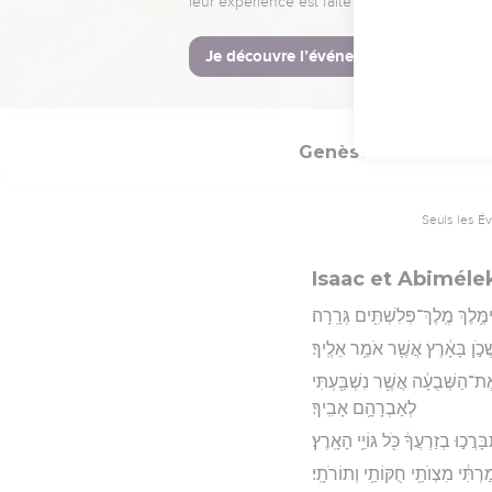
 וַיֵּלַ֑ךְ וַיִּ֥בֶז עֵשָׂ֖ו אֶת־הַבְּכֹרָֽה׃
Hébreu : © Westminster Lening
Genèse
26
Seuls les É
Isaac et Abiméle
ֶ֥לֶךְ מֶֽלֶךְ־פְּלִשְׁתִּ֖ים גְּרָֽרָה׃
ְכֹ֣ן בָּאָ֔רֶץ אֲשֶׁ֖ר אֹמַ֥ר אֵלֶֽיךָ׃
 אֶת־הַשְּׁבֻעָ֔ה אֲשֶׁ֥ר נִשְׁבַּ֖עְתִּי
לְאַבְרָהָ֥ם אָבִֽיךָ׃
ֲכ֣וּ בְזַרְעֲךָ֔ כֹּ֖ל גּוֹיֵ֥י הָאָֽרֶץ׃
תִּ֔י מִצְוֺתַ֖י חֻקּוֹתַ֥י וְתוֹרֹתָֽי׃