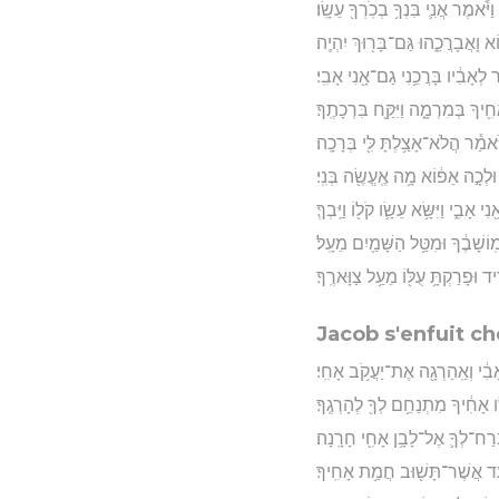
ֹּ֕אמֶר אֲנִ֛י בִּנְךָ֥ בְכֹֽרְךָ֖ עֵשָֽׂו׃
 וָאֲבָרֲכֵ֑הוּ גַּם־בָּר֖וּךְ יִהְיֶֽה׃
לְאָבִ֔יו בָּרֲכֵ֥נִי גַם־אָ֖נִי אָבִֽי׃
ִ֖יךָ בְּמִרְמָ֑ה וַיִּקַּ֖ח בִּרְכָתֶֽךָ׃
ֹּאמַ֕ר הֲלֹא־אָצַ֥לְתָּ לִּ֖י בְּרָכָֽה׃
 וּלְכָ֣ה אֵפ֔וֹא מָ֥ה אֶֽעֱשֶׂ֖ה בְּנִֽי׃
ִ֑י וַיִּשָּׂ֥א עֵשָׂ֛ו קֹל֖וֹ וַיֵּֽבְךְּ׃
מֽוֹשָׁבֶ֔ךָ וּמִטַּ֥ל הַשָּׁמַ֖יִם מֵעָֽל׃
 וּפָרַקְתָּ֥ עֻלּ֖וֹ מֵעַ֥ל צַוָּארֶֽךָ׃
Jacob s'enfuit c
אָבִ֔י וְאַֽהַרְגָ֖ה אֶת־יַעֲקֹ֥ב אָחִֽי׃
ָ֣ו אָחִ֔יךָ מִתְנַחֵ֥ם לְךָ֖ לְהָרְגֶֽךָ׃
בְּרַח־לְךָ֛ אֶל־לָבָ֥ן אָחִ֖י חָרָֽנָה׃
 עַ֥ד אֲשֶׁר־תָּשׁ֖וּב חֲמַ֥ת אָחִֽיךָ׃