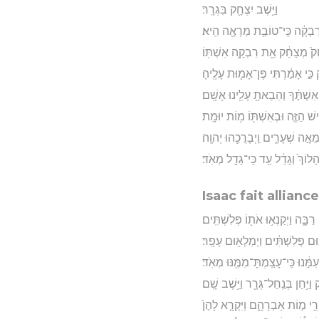
וַיֵּ֥שֶׁב יִצְחָ֖ק בִּגְרָֽר׃
ַל־רִבְקָ֔ה כִּֽי־טוֹבַ֥ת מַרְאֶ֖ה הִֽיא׃
יִצְחָק֙ מְצַחֵ֔ק אֵ֖ת רִבְקָ֥ה אִשְׁתּֽוֹ׃
 כִּ֣י אָמַ֔רְתִּי פֶּן־אָמ֖וּת עָלֶֽיהָ׃
ְׁתֶּ֔ךָ וְהֵבֵאתָ֥ עָלֵ֖ינוּ אָשָֽׁם׃
שׁ הַזֶּ֛ה וּבְאִשְׁתּ֖וֹ מ֥וֹת יוּמָֽת׃
מֵאָ֣ה שְׁעָרִ֑ים וַֽיְבָרֲכֵ֖הוּ יְהוָֽה׃
ךְ הָלוֹךְ֙ וְגָדֵ֔ל עַ֥ד כִּֽי־גָדַ֖ל מְאֹֽד׃
Isaac fait allian
ַבָּ֑ה וַיְקַנְא֥וּ אֹת֖וֹ פְּלִשְׁתִּֽים׃
ּם פְּלִשְׁתִּ֔ים וַיְמַלְא֖וּם עָפָֽר׃
ָּ֔נוּ כִּֽי־עָצַֽמְתָּ־מִמֶּ֖נּוּ מְאֹֽד׃
ק וַיִּ֥חַן בְּנַֽחַל־גְּרָ֖ר וַיֵּ֥שֶׁב שָֽׁם׃
רֵ֖י מ֣וֹת אַבְרָהָ֑ם וַיִּקְרָ֤א לָהֶן֙