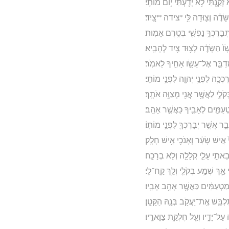
זָקַ֑נְתִּי לֹ֥א יָדַ֖עְתִּי י֥וֹם מוֹתִֽי׃
ַשָּׂדֶ֔ה וְצ֥וּדָה לִּ֖י *צידה **צָֽיִד׃
ְּבָרֶכְךָ֥ נַפְשִׁ֖י בְּטֶ֥רֶם אָמֽוּת׃
ָׂו֙ הַשָּׂדֶ֔ה לָצ֥וּד צַ֖יִד לְהָבִֽיא׃
ְדַבֵּ֛ר אֶל־עֵשָׂ֥ו אָחִ֖יךָ לֵאמֹֽר׃
כְכָ֛ה לִפְנֵ֥י יְהוָ֖ה לִפְנֵ֥י מוֹתִֽי׃
קֹלִ֑י לַאֲשֶׁ֥ר אֲנִ֖י מְצַוָּ֥ה אֹתָֽךְ׃
טְעַמִּ֛ים לְאָבִ֖יךָ כַּאֲשֶׁ֥ר אָהֵֽב׃
ֻ֛ר אֲשֶׁ֥ר יְבָרֶכְךָ֖ לִפְנֵ֥י מוֹתֽוֹ׃
אִ֣ישׁ שָׂעִ֔ר וְאָנֹכִ֖י אִ֥ישׁ חָלָֽק׃
ְהֵבֵאתִ֥י עָלַ֛י קְלָלָ֖ה וְלֹ֥א בְרָכָֽה׃
 אַ֛ךְ שְׁמַ֥ע בְּקֹלִ֖י וְלֵ֥ךְ קַֽח־לִֽי׃
מּוֹ֙ מַטְעַמִּ֔ים כַּאֲשֶׁ֖ר אָהֵ֥ב אָבִֽיו׃
ְבֵּ֥שׁ אֶֽת־יַעֲקֹ֖ב בְּנָ֥הּ הַקָּטָֽן׃
ה עַל־יָדָ֑יו וְעַ֖ל חֶלְקַ֥ת צַוָּארָֽיו׃