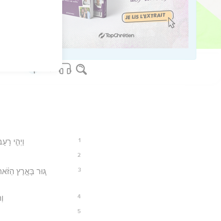
34
os Bible Software - sblgnt.com
1
וַיְהִ֤י רָעָ
2
3
גּ֚וּר בָּאָ֣רֶץ הַזֹּ֔א
4
וְ
5