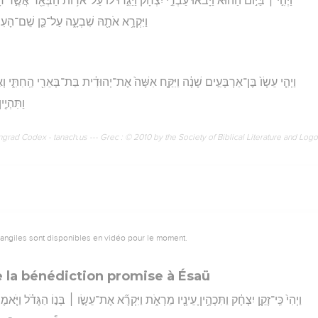
וַיְהִ֣י ׀ בַּיּ֣וֹם הַה֗וּא וַיָּבֹ֙אוּ֙ עַבְדֵ֣י יִצְחָ֔ק וַיַּגִּ֣דוּ ל֔וֹ עַל־אֹד֥וֹת הַבְּאֵ֖ר אֲשֶׁ֣ר ח
וַיִּקְרָ֥א אֹתָ֖הּ שִׁבְעָ֑ה עַל־כֵּ֤ן שֵׁם־הָעִיר
וַיְהִ֤י עֵשָׂו֙ בֶּן־אַרְבָּעִ֣ים שָׁנָ֔ה וַיִּקַּ֤ח אִשָּׁה֙ אֶת־יְהוּדִ֔ית בַּת־בְּאֵרִ֖י הַֽחִתִּ֑י ו
וַתִּהְיֶ֖
rad Codex - tanach.us --- Grec : © 2010 by the Society of Biblical Literature and Log
vangiles sont disponibles en vidéo pour le moment.
e la bénédiction promise à Ésaü
וַיְהִי֙ כִּֽי־זָקֵ֣ן יִצְחָ֔ק וַתִּכְהֶ֥יןָ עֵינָ֖יו מֵרְאֹ֑ת וַיִּקְרָ֞א אֶת־עֵשָׂ֣ו ׀ בְּנ֣וֹ הַגָּדֹ֗ל וַיֹּ֤אמֶר 