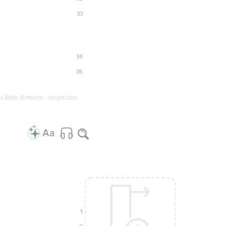
33
34
35
os Bible Software - sblgnt.com
1