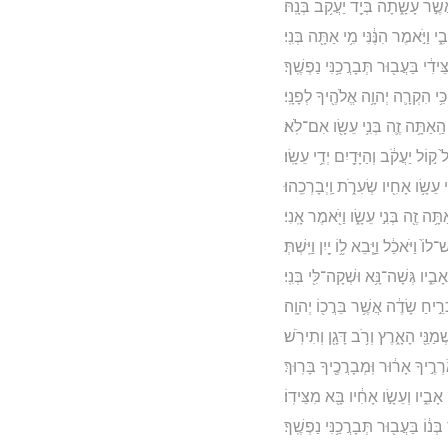
֣ר עָשָׂ֑תָה בְּיַ֖ד יַעֲקֹ֥ב בְּנָֽהּ׃
 וַיֹּ֣אמֶר הִנֶּ֔נִּי מִ֥י אַתָּ֖ה בְּנִֽי׃
דִ֔י בַּעֲב֖וּר תְּבָרֲכַ֥נִּי נַפְשֶֽׁךָ׃
ִ֥י הִקְרָ֛ה יְהוָ֥ה אֱלֹהֶ֖יךָ לְפָנָֽי׃
 הַֽאַתָּ֥ה זֶ֛ה בְּנִ֥י עֵשָׂ֖ו אִם־לֹֽא׃
 ק֣וֹל יַעֲקֹ֔ב וְהַיָּדַ֖יִם יְדֵ֥י עֵשָֽׂו׃
ֵ֛י עֵשָׂ֥ו אָחִ֖יו שְׂעִרֹ֑ת וַֽיְבָרְכֵֽהוּ׃
תָּ֥ה זֶ֖ה בְּנִ֣י עֵשָׂ֑ו וַיֹּ֖אמֶר אָֽנִי׃
֙ וַיֹּאכַ֔ל וַיָּ֧בֵא ל֦וֹ יַ֖יִן וַיֵּֽשְׁתְּ׃
בִ֑יו גְּשָׁה־נָּ֥א וּשְׁקָה־לִּ֖י בְּנִֽי׃
 כְּרֵ֣יחַ שָׂדֶ֔ה אֲשֶׁ֥ר בֵּרֲכ֖וֹ יְהוָֽה׃
מַנֵּ֖י הָאָ֑רֶץ וְרֹ֥ב דָּגָ֖ן וְתִירֹֽשׁ׃
ְרֶ֣יךָ אָר֔וּר וּֽמְבָרֲכֶ֖יךָ בָּרֽוּךְ׃
אָבִ֑יו וְעֵשָׂ֣ו אָחִ֔יו בָּ֖א מִצֵּידֽוֹ׃
נ֔וֹ בַּעֲב֖וּר תְּבָרֲכַ֥נִּי נַפְשֶֽׁךָ׃