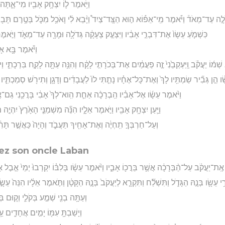
וַיֹּ֥אמֶר ל֛וֹ יִצְחָ֥ק אָבִ֖יו מִי־אָ֑תָּה וַי
לָ֣ה עַד־מְאֹד֒ וַיֹּ֡אמֶר מִֽי־אֵפ֡וֹא ה֣וּא הַצָּֽד־צַיִד֩ וַיָּ֨בֵא לִ֜י וָאֹכַ֥ל מִכֹּ֛ל בְּטֶ֥רֶם תָּב֖וֹא
כִּשְׁמֹ֤עַ עֵשָׂו֙ אֶת־דִּבְרֵ֣י אָבִ֔יו וַיִּצְעַ֣ק צְעָקָ֔ה גְּדֹלָ֥ה וּמָרָ֖ה עַד־מְאֹ֑ד וַיֹּ֣אמֶר 
וַיֹּ֕אמֶר בָּ֥א אָח
שְׁמ֜וֹ יַעֲקֹ֗ב וַֽיַּעְקְבֵ֙נִי֙ זֶ֣ה פַעֲמַ֔יִם אֶת־בְּכֹרָתִ֣י לָקָ֔ח וְהִנֵּ֥ה עַתָּ֖ה לָקַ֣ח בִּרְכָתִ֑י וַי
ֵשָׂ֗ו הֵ֣ן גְּבִ֞יר שַׂמְתִּ֥יו לָךְ֙ וְאֶת־כָּל־אֶחָ֗יו נָתַ֤תִּי לוֹ֙ לַעֲבָדִ֔ים וְדָגָ֥ן וְתִירֹ֖שׁ סְמַכְתִּ֑יו
וַיֹּ֨אמֶר עֵשָׂ֜ו אֶל־אָבִ֗יו הַֽבְרָכָ֨ה אַחַ֤ת הִֽוא־לְךָ֙ אָבִ֔י בָּרֲכֵ֥נִי גַם־אָ֖נִי אָב
וַיַּ֛עַן יִצְחָ֥ק אָבִ֖יו וַיֹּ֣אמֶר אֵלָ֑יו הִנֵּ֞ה מִשְׁמַנֵּ֤י הָאָ֙רֶץ֙ יִהְיֶ֣ה 
וְעַל־חַרְבְּךָ֣ תִֽחְיֶ֔ה וְאֶת־אָחִ֖יךָ תַּעֲבֹ֑ד וְהָיָה֙ כַּאֲשֶׁ֣ר תָּרִ֔יד
hez son oncle Laban
֙ אֶֽת־יַעֲקֹ֔ב עַל־הַ֨בְּרָכָ֔ה אֲשֶׁ֥ר בֵּרֲכ֖וֹ אָבִ֑יו וַיֹּ֨אמֶר עֵשָׂ֜ו בְּלִבּ֗וֹ יִקְרְבוּ֙ יְמֵי֙ אֵ֣בֶל 
֥י עֵשָׂ֖ו בְּנָ֣הּ הַגָּדֹ֑ל וַתִּשְׁלַ֞ח וַתִּקְרָ֤א לְיַעֲקֹב֙ בְּנָ֣הּ הַקָּטָ֔ן וַתֹּ֣אמֶר אֵלָ֔יו הִנֵּה֙ עֵשׂ
וְעַתָּ֥ה בְנִ֖י שְׁמַ֣ע בְּקֹלִ֑י וְק֧וּם 
וְיָשַׁבְתָּ֥ עִמּ֖וֹ יָמִ֣ים אֲחָדִ֑ים