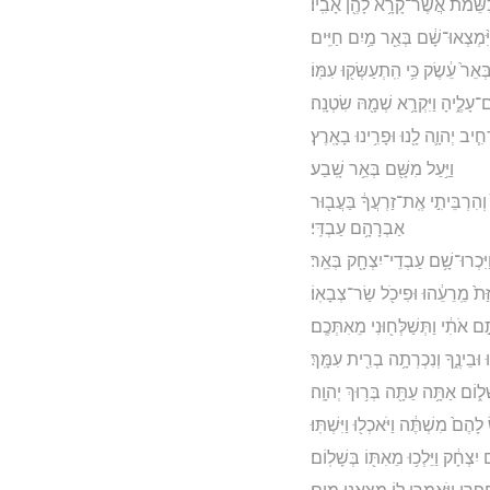
שֵּׁמֹ֕ת אֲשֶׁר־קָרָ֥א לָהֶ֖ן אָבִֽיו׃
וַיִּ֨מְצְאוּ־שָׁ֔ם בְּאֵ֖ר מַ֥יִם חַיִּֽים׃
ֵר֙ עֵ֔שֶׂק כִּ֥י הִֽתְעַשְּׂק֖וּ עִמּֽוֹ׃
ַּם־עָלֶ֑יהָ וַיִּקְרָ֥א שְׁמָ֖הּ שִׂטְנָֽה׃
חִ֧יב יְהוָ֛ה לָ֖נוּ וּפָרִ֥ינוּ בָאָֽרֶץ׃
וַיַּ֥עַל מִשָּׁ֖ם בְּאֵ֥ר שָֽׁבַע׃
֙ וְהִרְבֵּיתִ֣י אֶֽת־זַרְעֲךָ֔ בַּעֲב֖וּר
אַבְרָהָ֥ם עַבְדִּֽי׃
 וַיִּכְרוּ־שָׁ֥ם עַבְדֵי־יִצְחָ֖ק בְּאֵֽר׃
ַּת֙ מֵֽרֵעֵ֔הוּ וּפִיכֹ֖ל שַׂר־צְבָאֽוֹ׃
 אֹתִ֔י וַתְּשַׁלְּח֖וּנִי מֵאִתְּכֶֽם׃
ּ וּבֵינֶ֑ךָ וְנִכְרְתָ֥ה בְרִ֖ית עִמָּֽךְ׃
ָׁל֑וֹם אַתָּ֥ה עַתָּ֖ה בְּר֥וּךְ יְהוָֽה׃
שׂ לָהֶם֙ מִשְׁתֶּ֔ה וַיֹּאכְל֖וּ וַיִּשְׁתּֽוּ׃
֣ם יִצְחָ֔ק וַיֵּלְכ֥וּ מֵאִתּ֖וֹ בְּשָׁלֽוֹם׃