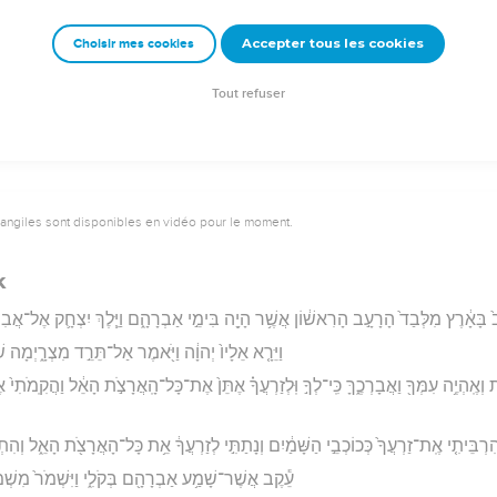
וְיַעֲקֹ֞ב נָתַ֣ן לְעֵשָׂ֗ו לֶ֚חֶם וּנְזִ֣יד עֲדָשִׁ֔ים וַיֹּ֣אכַל וַיֵּ֔שְׁתְּ וַיָּ֖קָם
Accepter tous les cookies
Choisir mes cookies
rad Codex - tanach.us --- Grec : © 2010 by the Society of Biblical Literature and Log
Tout refuser
vangiles sont disponibles en vidéo pour le moment.
k
ב֙ בָּאָ֔רֶץ מִלְּבַד֙ הָרָעָ֣ב הָרִאשׁ֔וֹן אֲשֶׁ֥ר הָיָ֖ה בִּימֵ֣י אַבְרָהָ֑ם וַיֵּ֧לֶךְ יִצְחָ֛ק אֶל־אֲבִימּ
וַיֵּרָ֤א אֵלָיו֙ יְהוָ֔ה וַיֹּ֖אמֶר אַל־תֵּרֵ֣ד מִצְרָ֑יְמָה שׁ
ת וְאֶֽהְיֶ֥ה עִמְּךָ֖ וַאֲבָרְכֶ֑ךָּ כִּֽי־לְךָ֣ וּֽלְזַרְעֲךָ֗ אֶתֵּן֙ אֶת־כָּל־הָֽאֲרָצֹ֣ת הָאֵ֔ל וַהֲקִֽמֹתִי֙
הִרְבֵּיתִ֤י אֶֽת־זַרְעֲךָ֙ כְּכוֹכְבֵ֣י הַשָּׁמַ֔יִם וְנָתַתִּ֣י לְזַרְעֲךָ֔ אֵ֥ת כָּל־הָאֲרָצֹ֖ת הָאֵ֑ל וְהִתְבָּר
עֵ֕קֶב אֲשֶׁר־שָׁמַ֥ע אַבְרָהָ֖ם בְּקֹלִ֑י וַיִּשְׁמֹר֙ מִשְׁמַרְ