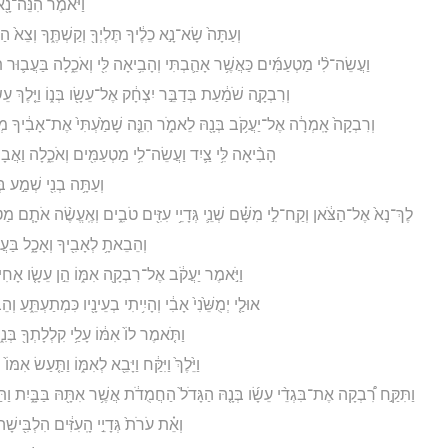
וַיֹּ֕אמֶר הִנֵּה־נָ֖א 
וְעַתָּה֙ שָׂא־נָ֣א כֵלֶ֔יךָ תֶּלְיְךָ֖ וְקַשְׁתֶּ֑ךָ וְצֵא֙ ה
וַעֲשֵׂה־לִ֨י מַטְעַמִּ֜ים כַּאֲשֶׁ֥ר אָהַ֛בְתִּי וְהָבִ֥יאָה לִּ֖י וְאֹכֵ֑לָה בַּעֲב֛וּר ת
וְרִבְקָ֣ה שֹׁמַ֔עַת בְּדַבֵּ֣ר יִצְחָ֔ק אֶל־עֵשָׂ֖ו בְּנ֑וֹ וַיֵּ֤לֶךְ עֵש
וְרִבְקָה֙ אָֽמְרָ֔ה אֶל־יַעֲקֹ֥ב בְּנָ֖הּ לֵאמֹ֑ר הִנֵּ֤ה שָׁמַ֙עְתִּי֙ אֶת־אָבִ֔יךָ מ
הָבִ֨יאָה לִּ֥י צַ֛יִד וַעֲשֵׂה־לִ֥י מַטְעַמִּ֖ים וְאֹכֵ֑לָה וַאֲבָרֶ
וְעַתָּ֥ה בְנִ֖י שְׁמַ֣ע בְּ
לֶךְ־נָא֙ אֶל־הַצֹּ֔אן וְקַֽח־לִ֣י מִשָּׁ֗ם שְׁנֵ֛י גְּדָיֵ֥י עִזִּ֖ים טֹבִ֑ים וְאֶֽעֱשֶׂ֨ה אֹתָ֧ם מַ
וְהֵבֵאתָ֥ לְאָבִ֖יךָ וְאָכָ֑ל בַּעֲב
וַיֹּ֣אמֶר יַעֲקֹ֔ב אֶל־רִבְקָ֖ה אִמּ֑וֹ הֵ֣ן עֵשָׂ֤ו אָחִי֙ 
אוּלַ֤י יְמֻשֵּׁ֙נִי֙ אָבִ֔י וְהָיִ֥יתִי בְעֵינָ֖יו כִּמְתַעְתֵּ֑עַ ו
וַתֹּ֤אמֶר לוֹ֙ אִמּ֔וֹ עָלַ֥י קִלְלָתְךָ֖ בְּנִ֑י
וַיֵּ֙לֶךְ֙ וַיִּקַּ֔ח וַיָּבֵ֖א לְאִמּ֑וֹ וַתַּ֤עַשׂ אִ
וַתִּקַּ֣ח רִ֠בְקָה אֶת־בִּגְדֵ֨י עֵשָׂ֜ו בְּנָ֤הּ הַגָּדֹל֙ הַחֲמֻדֹ֔ת אֲשֶׁ֥ר אִתָּ֖הּ בַּבָּ֑יִת וַתַּל
וְאֵ֗ת עֹרֹת֙ גְּדָיֵ֣י הָֽעִזִּ֔ים הִלְבִּ֖ישָׁ