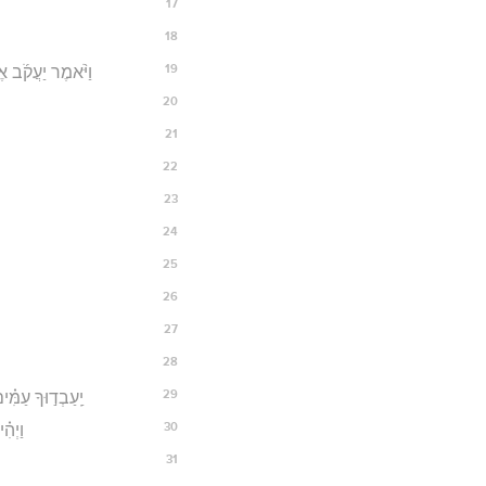
17
18
19
וַיֹּ֨אמֶר יַעֲקֹ֜ב אֶ
20
21
22
23
24
25
26
27
28
29
יַֽעַבְד֣וּךָ עַמִּ֗י
30
וַיְהִ
31