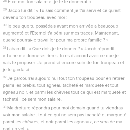
28
Fixe-moi ton salaire et je te le donnerai. »
29
Jacob lui dit : « Tu sais comment je t'ai servi et ce qu'est
devenu ton troupeau avec moi :
30
le peu que tu possédais avant mon arrivée a beaucoup
augmenté et l'Eternel t'a béni sur mes traces. Maintenant,
quand pourrai-je travailler pour ma propre famille ? »
31
Laban dit : « Que dois-je te donner ? » Jacob répondit :
« Tu ne me donneras rien si tu es d'accord avec ce que je
vais te proposer. Je prendrai encore soin de ton troupeau et
je le garderai.
32
Je parcourrai aujourd'hui tout ton troupeau pour en retirer,
parmi les brebis, tout agneau tacheté et marqueté et tout
agneau noir, et parmi les chèvres tout ce qui est marqueté et
tacheté : ce sera mon salaire.
33
Ma droiture répondra pour moi demain quand tu viendras
voir mon salaire : tout ce qui ne sera pas tacheté et marqueté
parmi les chèvres, et noir parmi les agneaux, ce sera de ma
part un vol. »