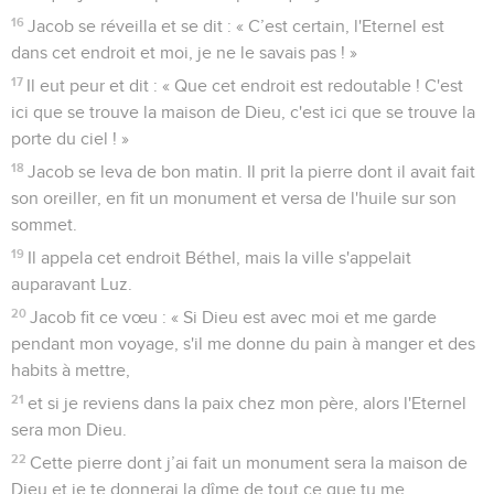
16
Jacob se réveilla et se dit : « C’est certain, l'Eternel est
dans cet endroit et moi, je ne le savais pas ! »
17
Il eut peur et dit : « Que cet endroit est redoutable ! C'est
ici que se trouve la maison de Dieu, c'est ici que se trouve la
porte du ciel ! »
18
Jacob se leva de bon matin. Il prit la pierre dont il avait fait
son oreiller, en fit un monument et versa de l'huile sur son
sommet.
19
Il appela cet endroit Béthel, mais la ville s'appelait
auparavant Luz.
20
Jacob fit ce vœu : « Si Dieu est avec moi et me garde
pendant mon voyage, s'il me donne du pain à manger et des
habits à mettre,
21
et si je reviens dans la paix chez mon père, alors l'Eternel
sera mon Dieu.
22
Cette pierre dont j’ai fait un monument sera la maison de
Dieu et je te donnerai la dîme de tout ce que tu me