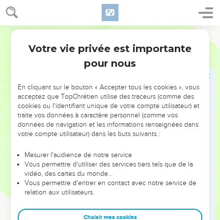
Isaac leur dit : « Pourquoi venez-vous me trouver, puisque
vous me détestez et que vous m'avez renvoyé de chez
vous ? »
Segond 21
28
Ils répondirent : « Nous voyons que l'Eternel est avec toi.
Votre vie privée est importante
Genèse
26
C'est pourquoi nous disons : ‘Qu'il y ait un serment entre
pour nous
nous, entre nous et toi. Concluons une alliance avec toi !’
29
Jure que tu ne nous feras aucun mal, de même que nous
En cliquant sur le bouton « Accepter tous les cookies », vous
ne t'avons pas maltraité, que nous t'avons fait seulement du
acceptez que TopChrétien utilise des traceurs (comme des
bien et que nous t'avons laissé partir dans la paix.
cookies ou l'identifiant unique de votre compte utilisateur) et
Maintenant, tu es béni de l'Eternel. »
traite vos données à caractère personnel (comme vos
données de navigation et les informations renseignées dans
30
Isaac leur prépara un festin et ils mangèrent et burent.
votre compte utilisateur) dans les buts suivants :
31
Ils se levèrent de bon matin et se prêtèrent mutuellement
serment. Isaac les laissa partir et ils le quittèrent dans la paix.
Mesurer l'audience de notre service
Vous permettre d'utiliser des services tiers tels que de la
32
Ce jour-là, des serviteurs d'Isaac vinrent lui parler du puits
vidéo, des cartes du monde…
qu'ils creusaient et lui dirent : « Nous avons trouvé de l'eau. »
Vous permettre d'entrer en contact avec notre service de
relation aux utilisateurs.
33
Il appela le puits Shiba. C'est pourquoi on a donné à la
ville le nom de Beer-Shéba, jusqu'à aujourd’hui.
Choisir mes cookies