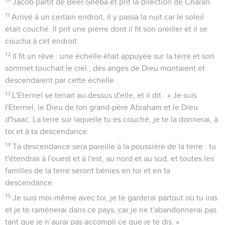
Jacob partit de Beer-Shéba et prit la direction de Charan.
11
Arrivé à un certain endroit, il y passa la nuit car le soleil
était couché. Il prit une pierre dont il fit son oreiller et il se
coucha à cet endroit.
12
Il fit un rêve : une échelle était appuyée sur la terre et son
sommet touchait le ciel ; des anges de Dieu montaient et
descendaient par cette échelle.
13
L'Eternel se tenait au-dessus d'elle, et il dit : « Je suis
l'Eternel, le Dieu de ton grand-père Abraham et le Dieu
d'Isaac. La terre sur laquelle tu es couché, je te la donnerai, à
toi et à ta descendance.
14
Ta descendance sera pareille à la poussière de la terre : tu
t'étendras à l'ouest et à l'est, au nord et au sud, et toutes les
familles de la terre seront bénies en toi et en ta
descendance.
15
Je suis moi-même avec toi, je te garderai partout où tu iras
et je te ramènerai dans ce pays, car je ne t'abandonnerai pas
tant que je n’aurai pas accompli ce que je te dis. »