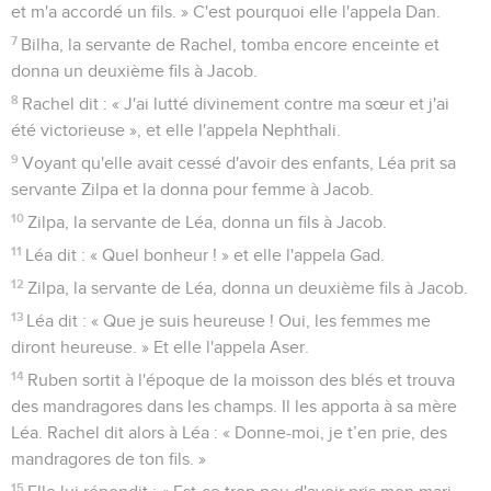
et m'a accordé un fils. » C'est pourquoi elle l'appela Dan.
7
Bilha, la servante de Rachel, tomba encore enceinte et
donna un deuxième fils à Jacob.
8
Rachel dit : « J'ai lutté divinement contre ma sœur et j'ai
été victorieuse », et elle l'appela Nephthali.
9
Voyant qu'elle avait cessé d'avoir des enfants, Léa prit sa
servante Zilpa et la donna pour femme à Jacob.
10
Zilpa, la servante de Léa, donna un fils à Jacob.
11
Léa dit : « Quel bonheur ! » et elle l'appela Gad.
12
Zilpa, la servante de Léa, donna un deuxième fils à Jacob.
13
Léa dit : « Que je suis heureuse ! Oui, les femmes me
diront heureuse. » Et elle l'appela Aser.
14
Ruben sortit à l'époque de la moisson des blés et trouva
des mandragores dans les champs. Il les apporta à sa mère
Léa. Rachel dit alors à Léa : « Donne-moi, je t’en prie, des
mandragores de ton fils. »
15