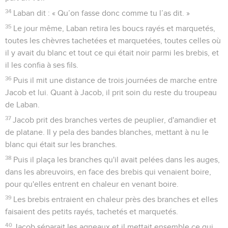
34
Laban dit : « Qu’on fasse donc comme tu l’as dit. »
35
Le jour même, Laban retira les boucs rayés et marquetés,
toutes les chèvres tachetées et marquetées, toutes celles où
il y avait du blanc et tout ce qui était noir parmi les brebis, et
il les confia à ses fils.
36
Puis il mit une distance de trois journées de marche entre
Jacob et lui. Quant à Jacob, il prit soin du reste du troupeau
de Laban.
37
Jacob prit des branches vertes de peuplier, d'amandier et
de platane. Il y pela des bandes blanches, mettant à nu le
blanc qui était sur les branches.
38
Puis il plaça les branches qu'il avait pelées dans les auges,
dans les abreuvoirs, en face des brebis qui venaient boire,
pour qu'elles entrent en chaleur en venant boire.
39
Les brebis entraient en chaleur près des branches et elles
faisaient des petits rayés, tachetés et marquetés.
40
Jacob séparait les agneaux et il mettait ensemble ce qui