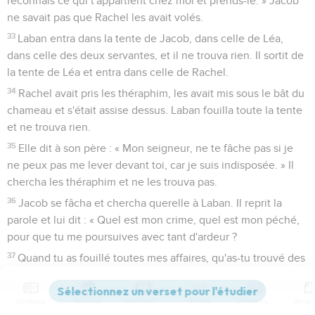
reconnais ce qui t'appartient chez moi et prends-le. » Jacob
ne savait pas que Rachel les avait volés.
33
Laban entra dans la tente de Jacob, dans celle de Léa,
dans celle des deux servantes, et il ne trouva rien. Il sortit de
la tente de Léa et entra dans celle de Rachel.
34
Rachel avait pris les théraphim, les avait mis sous le bât du
chameau et s'était assise dessus. Laban fouilla toute la tente
et ne trouva rien.
35
Elle dit à son père : « Mon seigneur, ne te fâche pas si je
ne peux pas me lever devant toi, car je suis indisposée. » Il
chercha les théraphim et ne les trouva pas.
36
Jacob se fâcha et chercha querelle à Laban. Il reprit la
parole et lui dit : « Quel est mon crime, quel est mon péché,
pour que tu me poursuives avec tant d'ardeur ?
37
Quand tu as fouillé toutes mes affaires, qu'as-tu trouvé des
affaires de ta maison ? Dépose-le ici devant nos parentés
respectives, et qu'elles soient juges entre nous deux.
Contenus
Versions
Commentaires
Strong
Dictionnaire
38
Voilà 20 ans que j'ai passés chez toi. Tes brebis et tes