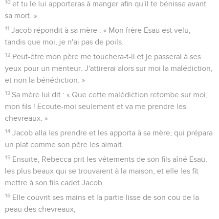
10
et tu le lui apporteras à manger afin qu'il te bénisse avant
sa mort. »
11
Jacob répondit à sa mère : « Mon frère Esaü est velu,
tandis que moi, je n'ai pas de poils.
12
Peut-être mon père me touchera-t-il et je passerai à ses
yeux pour un menteur. J'attirerai alors sur moi la malédiction,
et non la bénédiction. »
13
Sa mère lui dit : « Que cette malédiction retombe sur moi,
mon fils ! Ecoute-moi seulement et va me prendre les
chevreaux. »
14
Jacob alla les prendre et les apporta à sa mère, qui prépara
un plat comme son père les aimait.
15
Ensuite, Rebecca prit les vêtements de son fils aîné Esaü,
les plus beaux qui se trouvaient à la maison, et elle les fit
mettre à son fils cadet Jacob.
16
Elle couvrit ses mains et la partie lisse de son cou de la
peau des chevreaux,