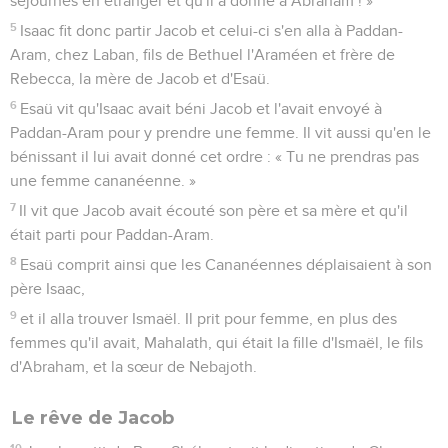
séjournes en étranger et qu'il a donné à Abraham ! »
5
Isaac fit donc partir Jacob et celui-ci s'en alla à Paddan-
Aram, chez Laban, fils de Bethuel l'Araméen et frère de
Rebecca, la mère de Jacob et d'Esaü.
6
Esaü vit qu'Isaac avait béni Jacob et l'avait envoyé à
Paddan-Aram pour y prendre une femme. Il vit aussi qu'en le
bénissant il lui avait donné cet ordre : « Tu ne prendras pas
une femme cananéenne. »
7
Il vit que Jacob avait écouté son père et sa mère et qu'il
était parti pour Paddan-Aram.
8
Esaü comprit ainsi que les Cananéennes déplaisaient à son
père Isaac,
9
et il alla trouver Ismaël. Il prit pour femme, en plus des
femmes qu'il avait, Mahalath, qui était la fille d'Ismaël, le fils
d'Abraham, et la sœur de Nebajoth.
Le rêve de Jacob
10