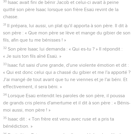
30
Isaac avait fini de bénir Jacob et celui-ci avait à peine
quitté son père Isaac lorsque son frère Esaü revint de la
chasse.
31
Il prépara, lui aussi, un plat qu'il apporta à son père. Il dit à
son père : « Que mon père se lève et mange du gibier de son
fils, afin que tu me bénisses ! »
32
Son père Isaac lui demanda : « Qui es-tu ? » Il répondit :
« Je suis ton fils aîné Esaü. »
33
Isaac fut saisi d'une grande, d'une violente émotion et dit :
« Qui est donc celui qui a chassé du gibier et me l'a apporté ?
J'ai mangé de tout avant que tu ne viennes et je l'ai béni. Et
effectivement, il sera béni. »
34
Lorsque Esaü entendit les paroles de son père, il poussa
de grands cris pleins d'amertume et il dit à son père : « Bénis-
moi aussi, mon père ! »
35
Isaac dit : « Ton frère est venu avec ruse et a pris ta
bénédiction. »
36