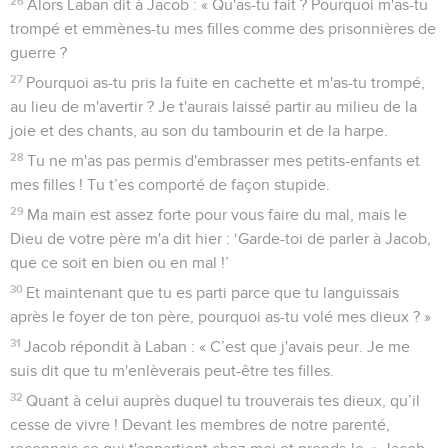
26
Alors Laban dit à Jacob : « Qu'as-tu fait ? Pourquoi m'as-tu
trompé et emmènes-tu mes filles comme des prisonnières de
guerre ?
27
Pourquoi as-tu pris la fuite en cachette et m'as-tu trompé,
au lieu de m'avertir ? Je t'aurais laissé partir au milieu de la
joie et des chants, au son du tambourin et de la harpe.
28
Tu ne m'as pas permis d'embrasser mes petits-enfants et
mes filles ! Tu t’es comporté de façon stupide.
29
Ma main est assez forte pour vous faire du mal, mais le
Dieu de votre père m'a dit hier : ‘Garde-toi de parler à Jacob,
que ce soit en bien ou en mal !’
30
Et maintenant que tu es parti parce que tu languissais
après le foyer de ton père, pourquoi as-tu volé mes dieux ? »
31
Jacob répondit à Laban : « C’est que j'avais peur. Je me
suis dit que tu m'enlèverais peut-être tes filles.
32
Quant à celui auprès duquel tu trouverais tes dieux, qu’il
cesse de vivre ! Devant les membres de notre parenté,