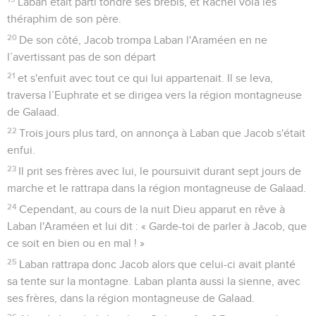
Laban était parti tondre ses brebis, et Rachel vola les
théraphim de son père.
20
De son côté, Jacob trompa Laban l'Araméen en ne
l’avertissant pas de son départ
21
et s'enfuit avec tout ce qui lui appartenait. Il se leva,
traversa l’Euphrate et se dirigea vers la région montagneuse
de Galaad.
22
Trois jours plus tard, on annonça à Laban que Jacob s'était
enfui.
23
Il prit ses frères avec lui, le poursuivit durant sept jours de
marche et le rattrapa dans la région montagneuse de Galaad.
24
Cependant, au cours de la nuit Dieu apparut en rêve à
Laban l'Araméen et lui dit : « Garde-toi de parler à Jacob, que
ce soit en bien ou en mal ! »
25
Laban rattrapa donc Jacob alors que celui-ci avait planté
sa tente sur la montagne. Laban planta aussi la sienne, avec
ses frères, dans la région montagneuse de Galaad.