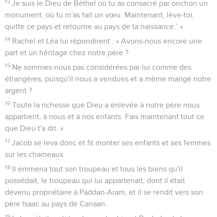
13
Je suis le Dieu de Béthel où tu as consacré par onction un
monument, où tu m'as fait un vœu. Maintenant, lève-toi,
quitte ce pays et retourne au pays de ta naissance.’ »
14
Rachel et Léa lui répondirent : « Avons-nous encore une
part et un héritage chez notre père ?
15
Ne sommes-nous pas considérées par lui comme des
étrangères, puisqu'il nous a vendues et a même mangé notre
argent ?
16
Toute la richesse que Dieu a enlevée à notre père nous
appartient, à nous et à nos enfants. Fais maintenant tout ce
que Dieu t'a dit. »
17
Jacob se leva donc et fit monter ses enfants et ses femmes
sur les chameaux.
18
Il emmena tout son troupeau et tous les biens qu'il
possédait, le troupeau qui lui appartenait, dont il était
devenu propriétaire à Paddan-Aram, et il se rendit vers son
père Isaac au pays de Canaan.
19