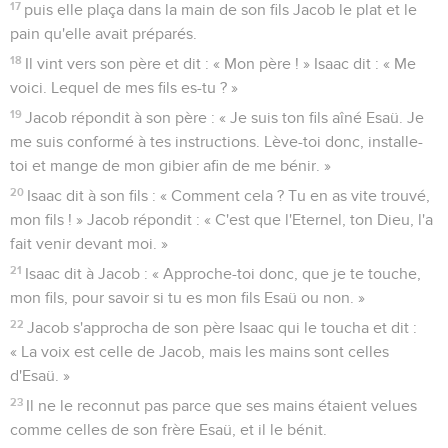
17
puis elle plaça dans la main de son fils Jacob le plat et le
pain qu'elle avait préparés.
18
Il vint vers son père et dit : « Mon père ! » Isaac dit : « Me
voici. Lequel de mes fils es-tu ? »
19
Jacob répondit à son père : « Je suis ton fils aîné Esaü. Je
me suis conformé à tes instructions. Lève-toi donc, installe-
toi et mange de mon gibier afin de me bénir. »
20
Isaac dit à son fils : « Comment cela ? Tu en as vite trouvé,
mon fils ! » Jacob répondit : « C'est que l'Eternel, ton Dieu, l'a
fait venir devant moi. »
21
Isaac dit à Jacob : « Approche-toi donc, que je te touche,
mon fils, pour savoir si tu es mon fils Esaü ou non. »
22
Jacob s'approcha de son père Isaac qui le toucha et dit :
« La voix est celle de Jacob, mais les mains sont celles
d'Esaü. »
23
Il ne le reconnut pas parce que ses mains étaient velues
comme celles de son frère Esaü, et il le bénit.