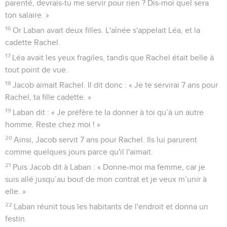
parenté, devrais-tu me servir pour rien ? Dis-moi quel sera
ton salaire. »
16
Or Laban avait deux filles. L'aînée s'appelait Léa, et la
cadette Rachel.
17
Léa avait les yeux fragiles, tandis que Rachel était belle à
tout point de vue.
18
Jacob aimait Rachel. Il dit donc : « Je te servirai 7 ans pour
Rachel, ta fille cadette. »
19
Laban dit : « Je préfère te la donner à toi qu’à un autre
homme. Reste chez moi ! »
20
Ainsi, Jacob servit 7 ans pour Rachel. Ils lui parurent
comme quelques jours parce qu'il l'aimait.
21
Puis Jacob dit à Laban : « Donne-moi ma femme, car je
suis allé jusqu’au bout de mon contrat et je veux m’unir à
elle. »
22
Laban réunit tous les habitants de l'endroit et donna un
festin.