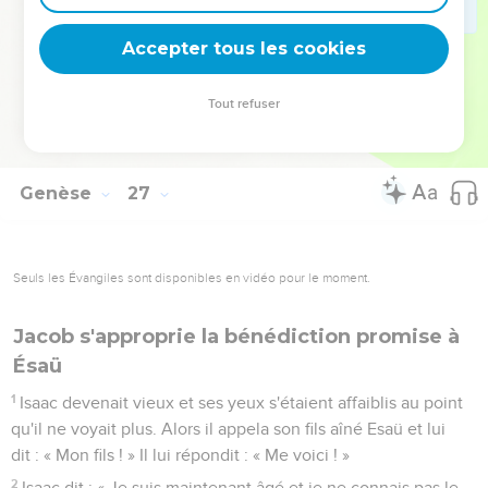
Mariage d'Ésaü
Accepter tous les cookies
34
A l'âge de 40 ans, Esaü prit pour femmes Judith, fille de
Beéri le Hittite, et Basmath, fille d'Elon le Hittite.
Tout refuser
35
Elles furent un sujet d'amertume pour le cœur d'Isaac et
de Rebecca.
Genèse
27
Seuls les Évangiles sont disponibles en vidéo pour le moment.
Jacob s'approprie la bénédiction promise à
Ésaü
1
Isaac devenait vieux et ses yeux s'étaient affaiblis au point
qu'il ne voyait plus. Alors il appela son fils aîné Esaü et lui
dit : « Mon fils ! » Il lui répondit : « Me voici ! »
2
Isaac dit : « Je suis maintenant âgé et je ne connais pas le