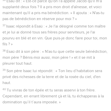
Esaü dit : « Est-ce parce qu'on l'a appelé Jacob qu'il m'a
supplanté deux fois ? Il a pris mon droit d'aînesse, et voici
maintenant qu'il a pris ma bénédiction. » Il ajouta : « N'as-tu
pas de bénédiction en réserve pour moi ? »
37
Isaac répondit à Esaü : « Je l'ai désigné comme ton maître
et je lui ai donné tous ses frères pour serviteurs, je l'ai
pourvu en blé et en vin. Que puis-je donc faire pour toi, mon
fils ? »
38
Esaü dit à son père : « N'as-tu que cette seule bénédiction,
mon père ? Bénis-moi aussi, mon père ! » et il se mit à
pleurer tout haut.
39
Son père Isaac lui répondit : « Ton lieu d’habitation sera
privé des richesses de la terre et de la rosée du ciel, d'en
haut.
40
Tu vivras de ton épée et tu seras asservi à ton frère.
Cependant, en errant librement çà et là, tu échapperas à la
domination qu’il t’aura imposée. »