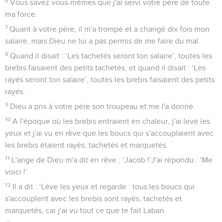
6
Vous savez vous-mêmes que j'ai servi votre père de toute
ma force.
7
Quant à votre père, il m'a trompé et a changé dix fois mon
salaire, mais Dieu ne lui a pas permis de me faire du mal.
8
Quand il disait : ‘Les tachetés seront ton salaire’, toutes les
brebis faisaient des petits tachetés, et quand il disait : ‘Les
rayés seront ton salaire’, toutes les brebis faisaient des petits
rayés.
9
Dieu a pris à votre père son troupeau et me l'a donné.
10
A l'époque où les brebis entraient en chaleur, j'ai levé les
yeux et j'ai vu en rêve que les boucs qui s'accouplaient avec
les brebis étaient rayés, tachetés et marquetés.
11
L'ange de Dieu m'a dit en rêve : ‘Jacob !’J'ai répondu : ‘Me
voici !’
12
Il a dit : ‘Lève les yeux et regarde : tous les boucs qui
s'accouplent avec les brebis sont rayés, tachetés et
marquetés, car j'ai vu tout ce que te fait Laban.