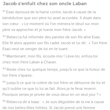
Jacob s'enfuit chez son oncle Laban
41
Esaü éprouva de la haine contre Jacob à cause de la
bénédiction que son père lui avait accordée. Il disait dans
son cœur : « Le moment où l'on mènera le deuil sur mon
père va approcher et je tuerai mon frère Jacob. »
42
Rebecca fut informée des paroles de son fils aîné Esaü.
Elle fit alors appeler son fils cadet Jacob et lui dit : « Ton frère
Esaü veut se venger de toi en te tuant.
43
Maintenant, mon fils, écoute-moi ! Lève-toi, enfuis-toi
chez mon frère Laban à Charan.
44
Reste chez lui quelque temps, jusqu'à ce que la fureur de
ton frère s'apaise,
45
jusqu'à ce que la colère de ton frère se détourne de toi et
qu'il oublie ce que tu lui as fait. Alors je te ferai revenir.
Pourquoi serais-je privée de vous deux en un seul jour ? »
46
Rebecca dit à Isaac : « Je suis dégoûtée de la vie à cause
de nos belles-filles hittites. Si Jacob prend une femme