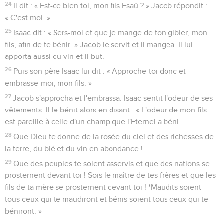
24
Il dit : « Est-ce bien toi, mon fils Esaü ? » Jacob répondit :
« C'est moi. »
25
Isaac dit : « Sers-moi et que je mange de ton gibier, mon
fils, afin de te bénir. » Jacob le servit et il mangea. Il lui
apporta aussi du vin et il but.
26
Puis son père Isaac lui dit : « Approche-toi donc et
embrasse-moi, mon fils. »
27
Jacob s'approcha et l'embrassa. Isaac sentit l'odeur de ses
vêtements. Il le bénit alors en disant : « L'odeur de mon fils
est pareille à celle d'un champ que l'Eternel a béni.
28
Que Dieu te donne de la rosée du ciel et des richesses de
la terre, du blé et du vin en abondance !
29
Que des peuples te soient asservis et que des nations se
prosternent devant toi ! Sois le maître de tes frères et que les
fils de ta mère se prosternent devant toi ! *Maudits soient
tous ceux qui te maudiront et bénis soient tous ceux qui te
béniront. »