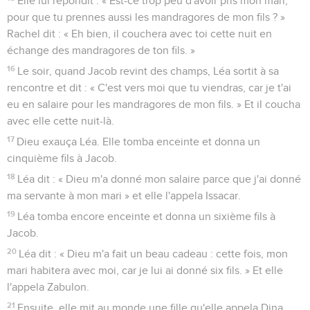
Elle lui répondit : « Est-ce trop peu d'avoir pris mon mari,
pour que tu prennes aussi les mandragores de mon fils ? »
Rachel dit : « Eh bien, il couchera avec toi cette nuit en
échange des mandragores de ton fils. »
16
Le soir, quand Jacob revint des champs, Léa sortit à sa
rencontre et dit : « C'est vers moi que tu viendras, car je t'ai
eu en salaire pour les mandragores de mon fils. » Et il coucha
avec elle cette nuit-là.
17
Dieu exauça Léa. Elle tomba enceinte et donna un
cinquième fils à Jacob.
18
Léa dit : « Dieu m'a donné mon salaire parce que j'ai donné
ma servante à mon mari » et elle l'appela Issacar.
19
Léa tomba encore enceinte et donna un sixième fils à
Jacob.
20
Léa dit : « Dieu m'a fait un beau cadeau : cette fois, mon
mari habitera avec moi, car je lui ai donné six fils. » Et elle
l'appela Zabulon.
21
Ensuite, elle mit au monde une fille qu'elle appela Dina.