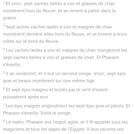
2
Et voici, sept vaches belles à voir et grasses de chair
montèrent hors du fleuve, et se mirent à paître dans la
prairie.
3
Sept autres vaches laides à voir et maigres de chair
montèrent derrière elles hors du fleuve, et se tinrent à leurs
côtés sur le bord du fleuve.
4
Les vaches laides à voir et maigres de chair mangèrent les
sept vaches belles à voir et grasses de chair. Et Pharaon
s'éveilla.
5
Il se rendormit, et il eut un second songe. Voici, sept épis
gras et beaux montèrent sur une même tige.
6
Et sept épis maigres et brûlés par le vent d'orient
poussèrent après eux.
7
Les épis maigres engloutirent les sept épis gras et pleins. Et
Pharaon s'éveilla. Voilà le songe.
8
Le matin, Pharaon eut l'esprit agité, et il fit appeler tous les
magiciens et tous les sages de l'Égypte. Il leur raconta ses