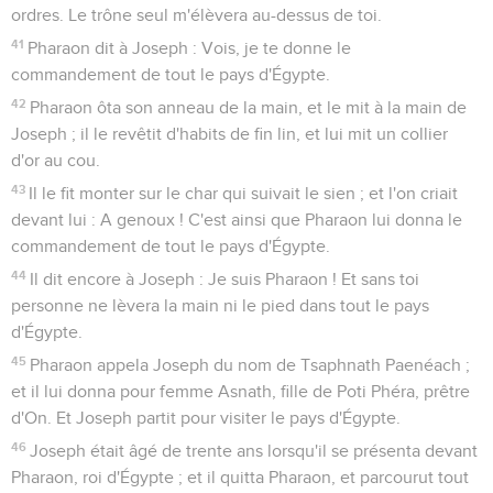
ordres. Le trône seul m'élèvera au-dessus de toi.
41
Pharaon dit à Joseph : Vois, je te donne le
commandement de tout le pays d'Égypte.
42
Pharaon ôta son anneau de la main, et le mit à la main de
Joseph ; il le revêtit d'habits de fin lin, et lui mit un collier
d'or au cou.
43
Il le fit monter sur le char qui suivait le sien ; et l'on criait
devant lui : A genoux ! C'est ainsi que Pharaon lui donna le
commandement de tout le pays d'Égypte.
44
Il dit encore à Joseph : Je suis Pharaon ! Et sans toi
personne ne lèvera la main ni le pied dans tout le pays
d'Égypte.
45
Pharaon appela Joseph du nom de Tsaphnath Paenéach ;
et il lui donna pour femme Asnath, fille de Poti Phéra, prêtre
d'On. Et Joseph partit pour visiter le pays d'Égypte.
46
Joseph était âgé de trente ans lorsqu'il se présenta devant
Pharaon, roi d'Égypte ; et il quitta Pharaon, et parcourut tout