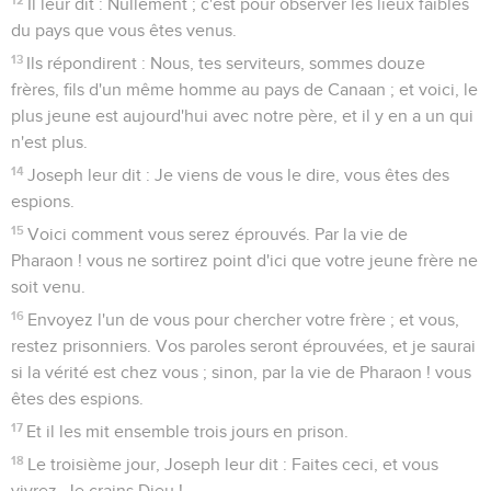
Il leur dit : Nullement ; c'est pour observer les lieux faibles
du pays que vous êtes venus.
13
Ils répondirent : Nous, tes serviteurs, sommes douze
frères, fils d'un même homme au pays de Canaan ; et voici, le
plus jeune est aujourd'hui avec notre père, et il y en a un qui
n'est plus.
14
Joseph leur dit : Je viens de vous le dire, vous êtes des
espions.
15
Voici comment vous serez éprouvés. Par la vie de
Pharaon ! vous ne sortirez point d'ici que votre jeune frère ne
soit venu.
16
Envoyez l'un de vous pour chercher votre frère ; et vous,
restez prisonniers. Vos paroles seront éprouvées, et je saurai
si la vérité est chez vous ; sinon, par la vie de Pharaon ! vous
êtes des espions.
17
Et il les mit ensemble trois jours en prison.
18
Le troisième jour, Joseph leur dit : Faites ceci, et vous
vivrez. Je crains Dieu !