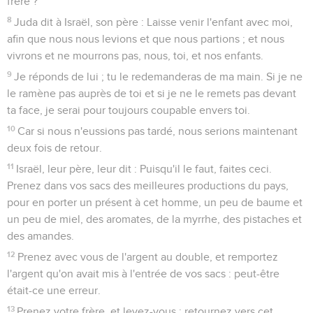
frère ?
8
Juda dit à Israël, son père : Laisse venir l'enfant avec moi,
afin que nous nous levions et que nous partions ; et nous
vivrons et ne mourrons pas, nous, toi, et nos enfants.
9
Je réponds de lui ; tu le redemanderas de ma main. Si je ne
le ramène pas auprès de toi et si je ne le remets pas devant
ta face, je serai pour toujours coupable envers toi.
10
Car si nous n'eussions pas tardé, nous serions maintenant
deux fois de retour.
11
Israël, leur père, leur dit : Puisqu'il le faut, faites ceci.
Prenez dans vos sacs des meilleures productions du pays,
pour en porter un présent à cet homme, un peu de baume et
un peu de miel, des aromates, de la myrrhe, des pistaches et
des amandes.
12
Prenez avec vous de l'argent au double, et remportez
l'argent qu'on avait mis à l'entrée de vos sacs : peut-être
était-ce une erreur.
13
Prenez votre frère, et levez-vous ; retournez vers cet