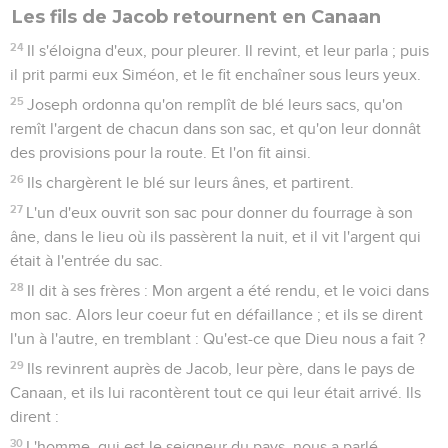
Les fils de Jacob retournent en Canaan
24
Il s'éloigna d'eux, pour pleurer. Il revint, et leur parla ; puis
il prit parmi eux Siméon, et le fit enchaîner sous leurs yeux.
25
Joseph ordonna qu'on remplît de blé leurs sacs, qu'on
remît l'argent de chacun dans son sac, et qu'on leur donnât
des provisions pour la route. Et l'on fit ainsi.
26
Ils chargèrent le blé sur leurs ânes, et partirent.
27
L'un d'eux ouvrit son sac pour donner du fourrage à son
âne, dans le lieu où ils passèrent la nuit, et il vit l'argent qui
était à l'entrée du sac.
28
Il dit à ses frères : Mon argent a été rendu, et le voici dans
mon sac. Alors leur coeur fut en défaillance ; et ils se dirent
l'un à l'autre, en tremblant : Qu'est-ce que Dieu nous a fait ?
29
Ils revinrent auprès de Jacob, leur père, dans le pays de
Canaan, et ils lui racontèrent tout ce qui leur était arrivé. Ils
dirent :
30
L'homme, qui est le seigneur du pays, nous a parlé