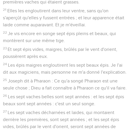
premières vaches qui étaient grasses.
21
Elles les engloutirent dans leur ventre, sans qu'on
s'aperçût qu'elles y fussent entrées ; et leur apparence était
laide comme auparavant. Et je m'éveillai.
22
Je vis encore en songe sept épis pleins et beaux, qui
montèrent sur une même tige.
23
Et sept épis vides, maigres, brûlés par le vent d'orient,
poussèrent après eux.
24
Les épis maigres engloutirent les sept beaux épis. Je l'ai
dit aux magiciens, mais personne ne m'a donné l'explication.
25
Joseph dit à Pharaon : Ce qu'a songé Pharaon est une
seule chose ; Dieu a fait connaître à Pharaon ce qu'il va faire.
26
Les sept vaches belles sont sept années : et les sept épis
beaux sont sept années : c'est un seul songe.
27
Les sept vaches décharnées et laides, qui montaient
derrière les premières, sont sept années ; et les sept épis
vides, brûlés par le vent d'orient, seront sept années de