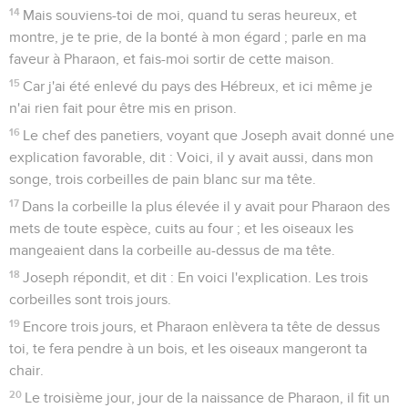
14
Mais souviens-toi de moi, quand tu seras heureux, et
montre, je te prie, de la bonté à mon égard ; parle en ma
faveur à Pharaon, et fais-moi sortir de cette maison.
15
Car j'ai été enlevé du pays des Hébreux, et ici même je
n'ai rien fait pour être mis en prison.
16
Le chef des panetiers, voyant que Joseph avait donné une
explication favorable, dit : Voici, il y avait aussi, dans mon
songe, trois corbeilles de pain blanc sur ma tête.
17
Dans la corbeille la plus élevée il y avait pour Pharaon des
mets de toute espèce, cuits au four ; et les oiseaux les
mangeaient dans la corbeille au-dessus de ma tête.
18
Joseph répondit, et dit : En voici l'explication. Les trois
corbeilles sont trois jours.
19
Encore trois jours, et Pharaon enlèvera ta tête de dessus
toi, te fera pendre à un bois, et les oiseaux mangeront ta
chair.
20
Le troisième jour, jour de la naissance de Pharaon, il fit un