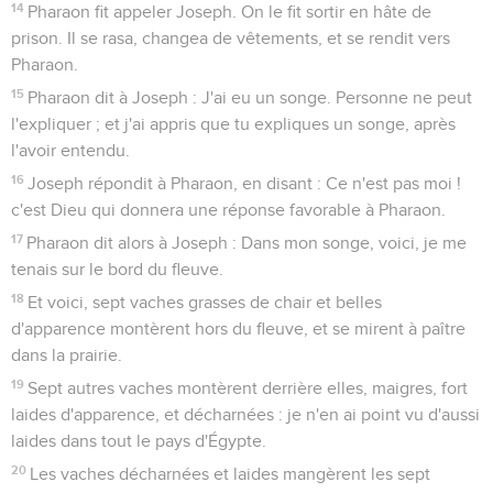
14
Pharaon fit appeler Joseph. On le fit sortir en hâte de
prison. Il se rasa, changea de vêtements, et se rendit vers
Pharaon.
15
Pharaon dit à Joseph : J'ai eu un songe. Personne ne peut
l'expliquer ; et j'ai appris que tu expliques un songe, après
l'avoir entendu.
16
Joseph répondit à Pharaon, en disant : Ce n'est pas moi !
c'est Dieu qui donnera une réponse favorable à Pharaon.
17
Pharaon dit alors à Joseph : Dans mon songe, voici, je me
tenais sur le bord du fleuve.
18
Et voici, sept vaches grasses de chair et belles
d'apparence montèrent hors du fleuve, et se mirent à paître
dans la prairie.
19
Sept autres vaches montèrent derrière elles, maigres, fort
laides d'apparence, et décharnées : je n'en ai point vu d'aussi
laides dans tout le pays d'Égypte.
20
Les vaches décharnées et laides mangèrent les sept