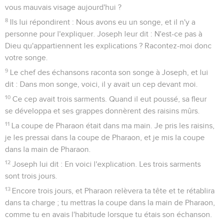
vous mauvais visage aujourd'hui ?
8
Ils lui répondirent : Nous avons eu un songe, et il n'y a
personne pour l'expliquer. Joseph leur dit : N'est-ce pas à
Dieu qu'appartiennent les explications ? Racontez-moi donc
votre songe.
9
Le chef des échansons raconta son songe à Joseph, et lui
dit : Dans mon songe, voici, il y avait un cep devant moi.
10
Ce cep avait trois sarments. Quand il eut poussé, sa fleur
se développa et ses grappes donnèrent des raisins mûrs.
11
La coupe de Pharaon était dans ma main. Je pris les raisins,
je les pressai dans la coupe de Pharaon, et je mis la coupe
dans la main de Pharaon.
12
Joseph lui dit : En voici l'explication. Les trois sarments
sont trois jours.
13
Encore trois jours, et Pharaon relèvera ta tête et te rétablira
dans ta charge ; tu mettras la coupe dans la main de Pharaon,
comme tu en avais l'habitude lorsque tu étais son échanson.