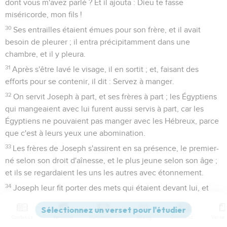
dont vous m'avez parlé ? Et il ajouta : Dieu te fasse
miséricorde, mon fils !
30
Ses entrailles étaient émues pour son frère, et il avait
besoin de pleurer ; il entra précipitamment dans une
chambre, et il y pleura.
31
Après s'être lavé le visage, il en sortit ; et, faisant des
efforts pour se contenir, il dit : Servez à manger.
32
On servit Joseph à part, et ses frères à part ; les Égyptiens
qui mangeaient avec lui furent aussi servis à part, car les
Égyptiens ne pouvaient pas manger avec les Hébreux, parce
que c'est à leurs yeux une abomination.
33
Les frères de Joseph s'assirent en sa présence, le premier-
né selon son droit d'aînesse, et le plus jeune selon son âge ;
et ils se regardaient les uns les autres avec étonnement.
34
Joseph leur fit porter des mets qui étaient devant lui, et
Benjamin en eut cinq fois plus que les autres. Ils burent, et
s'égayèrent avec lui.
Contenus
Versions
Commentaires
Strong
Dictionnaire