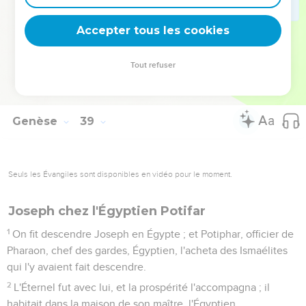
disant : Celui-ci sort le premier.
29
Mais il retira la main, et son frère sortit. Alors la sage-
Accepter tous les cookies
femme dit : Quelle brèche tu as faite ! Et elle lui donna le
nom de Pérets.
Tout refuser
30
Ensuite sortit son frère, qui avait à la main le fil cramoisi ;
et on lui donna le nom de Zérach.
Genèse
39
Seuls les Évangiles sont disponibles en vidéo pour le moment.
Joseph chez l'Égyptien Potifar
1
On fit descendre Joseph en Égypte ; et Potiphar, officier de
Pharaon, chef des gardes, Égyptien, l'acheta des Ismaélites
qui l'y avaient fait descendre.
2
L'Éternel fut avec lui, et la prospérité l'accompagna ; il
habitait dans la maison de son maître, l'Égyptien.