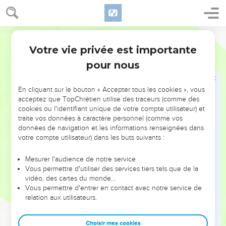
pas au mépris. Voici, j'ai envoyé ce chevreau, et tu ne l'as
pas trouvée.
24
Segond 1910
Environ trois mois après, on vint dire à Juda : Tamar, ta
belle-fille, s'est prostituée, et même la voilà enceinte à la
Votre vie privée est importante
Genèse
38
suite de sa prostitution. Et Juda dit : Faites-la sortir, et qu'elle
pour nous
soit brûlée.
25
Comme on l'amenait dehors, elle fit dire à son beau-père :
En cliquant sur le bouton « Accepter tous les cookies », vous
C'est de l'homme à qui ces choses appartiennent que je suis
acceptez que TopChrétien utilise des traceurs (comme des
cookies ou l'identifiant unique de votre compte utilisateur) et
enceinte ; reconnais, je te prie, à qui sont ce cachet, ces
traite vos données à caractère personnel (comme vos
cordons et ce bâton.
données de navigation et les informations renseignées dans
26
Juda les reconnut, et dit : Elle est moins coupable que
votre compte utilisateur) dans les buts suivants :
moi, puisque je ne l'ai pas donnée à Schéla, mon fils. Et il ne
Mesurer l'audience de notre service
la connut plus.
Vous permettre d'utiliser des services tiers tels que de la
27
Quand elle fut au moment d'accoucher, voici, il y avait
vidéo, des cartes du monde…
Vous permettre d'entrer en contact avec notre service de
deux jumeaux dans son ventre.
relation aux utilisateurs.
28
Et pendant l'accouchement il y en eut un qui présenta la
main ; la sage-femme la prit, et y attacha un fil cramoisi, en
Choisir mes cookies