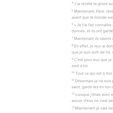
4
J’ai révélé ta gloire s
5
Maintenant, Père, rév
avant que le monde exi
6
» Je t'ai fait connaît
donnés, et ils ont gardé
7
Maintenant ils savent 
8
En effet, je leur ai d
que je suis sorti de toi,
9
C'est pour eux que je 
sont à toi.
10
Tout ce qui est à moi 
11
Désormais je ne suis 
saint, garde-les en ton
12
Lorsque j'étais avec 
aucun d'eux ne s'est per
13
Maintenant je vais ver