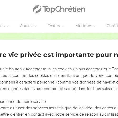
.
nde, c'est de vous aimer les uns les autres.
éos
Audios
Textes
Musique
Chrét
sus et les siens
teste, sachez qu'il m'a détesté avant vous.
Segond 21
e, le monde vous aimerait car vous seriez à lui. Vous n'êtes pa
eu du monde ; c'est pour cela que le monde vous déteste.
re vie privée est importante pour 
arole que je vous ai dite : ‘Le serviteur n'est pas plus grand que
s persécuteront aussi ; s'ils ont gardé ma parole, ils garderont aus
sur le bouton « Accepter tous les cookies », vous acceptez que T
tout cela à cause de moi, parce qu'ils ne connaissent pas celui qu
traceurs (comme des cookies ou l'identifiant unique de votre compte 
 et ne leur avais pas parlé, ils ne seraient pas coupables, mais ma
s données à caractère personnel (comme vos données de navigatio
ur péché.
 renseignées dans votre compte utilisateur) dans les buts suivants 
 déteste aussi mon Père.
audience de notre service
t parmi eux des œuvres qu'aucun autre n'a faites, ils ne seraient 
ttre d'utiliser des services tiers tels que de la vidéo, des cartes
vues et ils nous ont détestés, moi et mon Père.
ttre d'entrer en contact avec notre service de relation aux utilisat
mplit la parole écrite dans leur loi : Ils m'ont détesté sans raison.