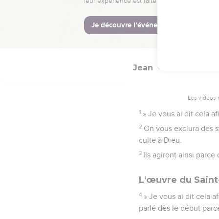
26
» Quand sera venu le 
il rendra témoignage d
27
Et vous aussi, vous 
Jean
16
Les vidéos 
1
» Je vous ai dit cela 
2
On vous exclura des s
culte à Dieu.
3
Ils agiront ainsi parce
L'œuvre du Saint
4
» Je vous ai dit cela 
parlé dès le début parc