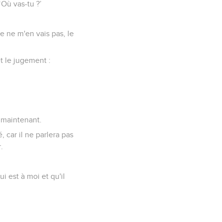
Où vas-tu ?’
je ne m'en vais pas, le
t le jugement :
 maintenant.
, car il ne parlera pas
.
i est à moi et qu'il