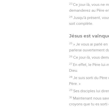
23
Ce jour-là, vous ne m'
demanderez au Père en
24
Jusqu'à présent, vou
soit complète.
Jésus est vainq
25
» Je vous ai parlé en
parlerai ouvertement d
26
Ce jour-là, vous dem
27
En effet, le Père lu
Dieu.
28
Je suis sorti du Père
Père. »
29
Ses disciples lui dir
30
Maintenant nous savon
croyons que tu es sorti 