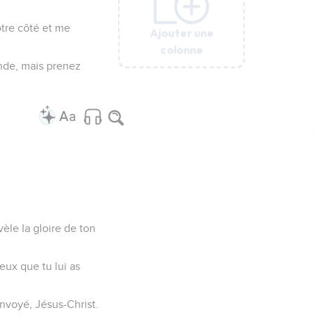
otre côté et me
Ajouter une
Ajouter une
Ajouter une
Ajouter une
Ajouter une
colonne
colonne
colonne
colonne
colonne
onde, mais prenez
vèle la gloire de ton
ceux que tu lui as
 envoyé, Jésus-Christ.