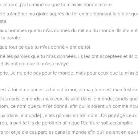
ur la terre, j'ai terminé ce que tu m'avais donné à faire.
èle toi-même ma gloire auprès de toi en me donnant la gloire que 
ste.
re aux hommes que tu m'as donnés du milieu du monde. Ils étaient 
 ta parole.
que tout ce que tu m'as donné vient de toi.
onné les paroles que tu m'as données, ils les ont acceptées et ils
 et ils ont cru que tu m'as envoyé.
prie. Je ne prie pas pour le monde, mais pour ceux que tu m'as d
est à toi et ce qui est à toi est à moi, et ma gloire est manifesté
plus dans le monde, mais eux, ils sont dans le monde, tandis que j
 nom, ce nom que tu m'as donné, afin qu'ils soient un comme nou
eux [dans le monde], je les gardais en ton nom. J'ai protégé ceu
du, à part le fils de perdition afin que l'Ecriture soit accomplie.
s toi et je dis ces paroles dans le monde afin qu'ils aient en eux 