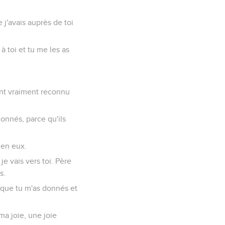
j'avais auprès de toi
à toi et tu me les as
 ont vraiment reconnu
onnés, parce qu'ils
e en eux.
e vais vers toi. Père
s.
x que tu m'as donnés et
ma joie, une joie