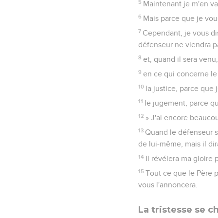
5
Maintenant je m'en va
6
Mais parce que je vous 
7
Cependant, je vous dis 
défenseur ne viendra pas
8
et, quand il sera venu
9
en ce qui concerne le 
10
la justice, parce que
11
le jugement, parce qu
12
» J'ai encore beauco
13
Quand le défenseur ser
de lui-même, mais il di
14
Il révélera ma gloire 
15
Tout ce que le Père po
vous l'annoncera.
La tristesse se c