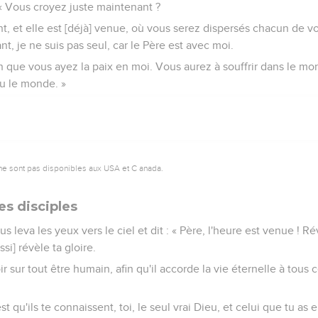
 « Vous croyez juste maintenant ?
nt, et elle est [déjà] venue, où vous serez dispersés chacun de v
t, je ne suis pas seul, car le Père est avec moi.
fin que vous ayez la paix en moi. Vous aurez à souffrir dans le m
cu le monde. »
ne sont pas disponibles aux USA et C anada.
es disciples
s leva les yeux vers le ciel et dit : « Père, l'heure est venue ! Ré
ssi] révèle ta gloire.
r sur tout être humain, afin qu'il accorde la vie éternelle à tous 
'est qu'ils te connaissent, toi, le seul vrai Dieu, et celui que tu as