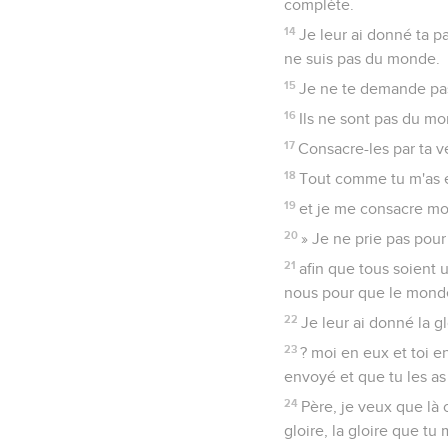
complète.
14
Je leur ai donné ta p
ne suis pas du monde.
15
Je ne te demande pas
16
Ils ne sont pas du m
17
Consacre-les par ta vér
18
Tout comme tu m'as e
19
et je me consacre moi
20
» Je ne prie pas pour
21
afin que tous soient 
nous pour que le monde
22
Je leur ai donné la 
23
? moi en eux et toi e
envoyé et que tu les a
24
Père, je veux que là 
gloire, la gloire que t