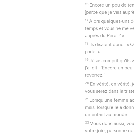
16
Encore un peu de tem
[parce que je vais auprè
17
Alors quelques-uns de
temps et vous ne me ver
auprès du Père’ ? »
18
Ils disaient donc : « 
parle. »
19
Jésus comprit qu'ils v
j'ai dit : ‘Encore un p
reverrez.’
20
En vérité, en vérité,
vous serez dans la trist
21
Lorsqu'une femme acc
mais, lorsqu'elle a donn
un enfant au monde.
22
Vous donc aussi, vous
votre joie, personne ne