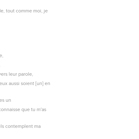
de, tout comme moi, je
e,
.
ers leur parole,
eux aussi soient [un] en
mes un
econnaisse que tu m'as
'ils contemplent ma