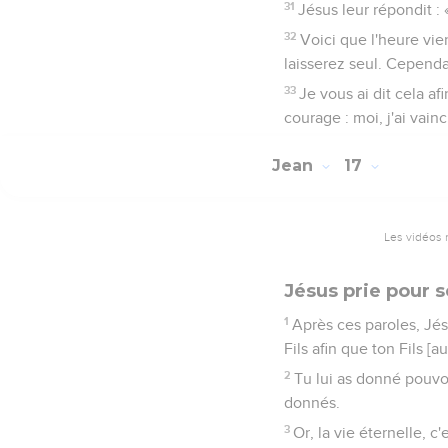
31
Jésus leur répondit :
32
Voici que l'heure vie
laisserez seul. Cependan
33
Je vous ai dit cela a
courage : moi, j'ai vain
Jean
17
Les vidéos 
Jésus prie pour s
1
Après ces paroles, Jésu
Fils afin que ton Fils [au
2
Tu lui as donné pouvoi
donnés.
3
Or, la vie éternelle, c