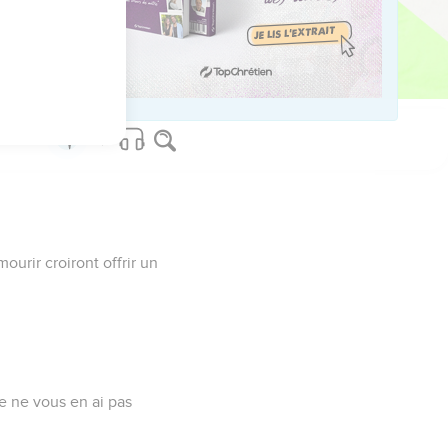
vérité qui vient du Père,
début.
urir croiront offrir un
Je ne vous en ai pas