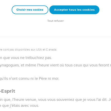
défenseur que je vous enverrai de la part du Père, l'Esprit de la 
Accepter tous les cookies
Choisir mes cookies
e moi.
me rendrez témoignage, parce que vous êtes avec moi depuis le 
Tout refuser
ne sont pas disponibles aux USA et C anada.
afin que vous ne trébuchiez pas.
ynagogues, et même l'heure vient où tous ceux qui vous feront mo
 qu'ils n'ont connu ni le Père ni moi.
-Esprit
afin que, l'heure venue, vous vous souveniez que je vous l'ai dit. 
e que j'étais avec vous.