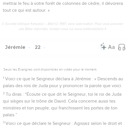
mettrai le feu à votre forêt de colonnes de cèdre, il dévorera
tout ce qui est autour. »
© Société biblique française – Bibli’O, 1997, avec autorisation. Pour vous procurer
une Bible imprimée, rendez-vous sur www.editionsbiblio.fr
Jérémie
22
Seuls les Évangiles sont disponibles en vidéo pour le moment.
1
Voici ce que le Seigneur déclara à Jérémie : « Descends au
palais des rois de Juda pour y prononcer la parole que voici.
2
Tu diras : “Écoute ce que dit le Seigneur, toi le roi de Juda
qui sièges sur le trône de David. Cela concerne aussi tes
ministres et ton peuple, qui franchissent les portes de ton
palais.”
3
Voici ce que déclare le Seigneur : Agissez selon le droit et