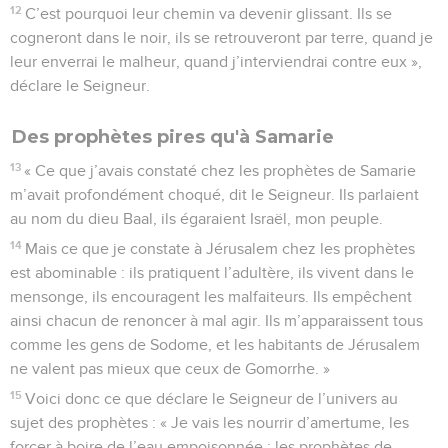
12
C’est pourquoi leur chemin va devenir glissant. Ils se
cogneront dans le noir, ils se retrouveront par terre, quand je
leur enverrai le malheur, quand j’interviendrai contre eux »,
déclare le Seigneur.
Des prophètes pires qu'à Samarie
13
« Ce que j’avais constaté chez les prophètes de Samarie
m’avait profondément choqué, dit le Seigneur. Ils parlaient
au nom du dieu Baal, ils égaraient Israël, mon peuple.
14
Mais ce que je constate à Jérusalem chez les prophètes
est abominable : ils pratiquent l’adultère, ils vivent dans le
mensonge, ils encouragent les malfaiteurs. Ils empêchent
ainsi chacun de renoncer à mal agir. Ils m’apparaissent tous
comme les gens de Sodome, et les habitants de Jérusalem
ne valent pas mieux que ceux de Gomorrhe. »
15
Voici donc ce que déclare le Seigneur de l’univers au
sujet des prophètes : « Je vais les nourrir d’amertume, les
forcer à boire de l’eau empoisonnée : les prophètes de