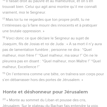
Il faisait droit au pauvre et au malheureux, et on s’en
trouvait bien. Celui qui agit ainsi montre qu’il me connaît
vraiment, moi le Seigneur.
17
Mais toi tu ne regardes que ton propre profit, tu ne
t’intéresses qu’à faire mourir des innocents et à pratiquer
une brutale oppression. »
18
Voici donc ce que déclare le Seigneur au sujet de
Joaquim, fils de Josias et roi de Juda : « A sa mort il n’y aura
pas de lamentation funèbre ; personne ne dira : “Quel
malheur, mon frère !” “Quel malheur, ma sœur !” On ne le
pleurera pas en disant : “Quel malheur, mon Maître !” “Quel
malheur, Excellence !”
19
On l’enterrera comme une bête, on traînera son corps pour
s’en débarrasser hors des portes de Jérusalem. »
Honte et déshonneur pour Jérusalem
20
« Monte au sommet du Liban et pousse des cris,
Jérusalem. Sur le plateau du Bachan fais entendre ta voix.