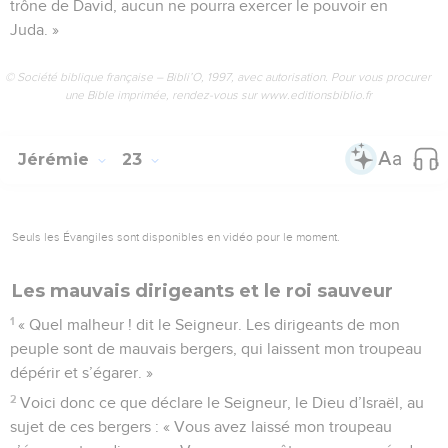
trône de David, aucun ne pourra exercer le pouvoir en
Juda. »
© Société biblique française – Bibli’O, 1997, avec autorisation. Pour vous procurer
une Bible imprimée, rendez-vous sur www.editionsbiblio.fr
Jérémie
23
Seuls les Évangiles sont disponibles en vidéo pour le moment.
Les mauvais dirigeants et le roi sauveur
1
« Quel malheur ! dit le Seigneur. Les dirigeants de mon
peuple sont de mauvais bergers, qui laissent mon troupeau
dépérir et s’égarer. »
2
Voici donc ce que déclare le Seigneur, le Dieu d’Israël, au
sujet de ces bergers : « Vous avez laissé mon troupeau