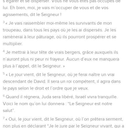
s’égarer et se disperser. Vous ne vous êtes pas occupés de
lui. Eh bien, moi, je vais m’occuper de vous et de vos
agissements, dit le Seigneur !
3
« Je vais rassembler moi-même les survivants de mon
troupeau, dans tous les pays où je les ai dispersés. Je les
ramènerai à leur pâturage, où ils pourront prospérer et se
multiplier.
4
Je mettrai à leur tête de vrais bergers, grâce auxquels ils
n’auront plus ni peur ni frayeur. Aucun d’eux ne manquera
plus à l’appel, dit le Seigneur. »
5
« Le jour vient, dit le Seigneur, où je ferai naître un vrai
descendant de David. Il sera un roi compétent, il agira dans
le pays selon le droit et l’ordre que je veux.
6
Quand il régnera, Juda sera libéré, Israël vivra tranquille.
Voici le nom qu’on lui donnera : “Le Seigneur est notre
salut”.
7
« Oui, le jour vient, dit le Seigneur, où l’on prêtera serment,
non plus en déclarant “Je le jure par le Seigneur vivant, qui a