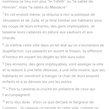
nommera ce lieu non plus “le Tofeth” ou “la vallée de
Hinnom”, mais “la vallée du Massacre”.
7
En cet endroit même, je réduirai à rien la politique de
Jérusalem et de Juda, et je ferai tomber ses habitants sous
les coups de leurs ennemis, des gens impitoyables. Je
laisserai leurs cadavres en pâture aux vautours et aux
chacals.
8
Je mettrai cette ville dans un tel état qu’on s’exclamera de
stupéfaction. Les passants en auront le frisson, ils siffleront
d’horreur en voyant les dégâts qu’elle aura subis.
9
Des ennemis, des gens impitoyables, vont assiéger la ville
et la réduire à une telle détresse, à une telle misère, que ses
habitants en viendront à manger la chair de leurs propres
enfants et à se dévorer les uns les autres.
10
« Puis tu casseras la cruche en présence de ceux qui
t’accompagnent
11
et tu leur diras : Voici ce que déclare le Seigneur de
l’univers : Je casserai ce peuple et cette ville, comme on