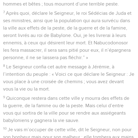
hommes et bêtes ; tous mourront d’une terrible peste.
7
Après quoi, déclare le Seigneur, le roi Sédécias de Juda et
ses ministres, ainsi que la population qui aura survécu dans
la ville aux effets de la peste, de la guerre et de la famine,
seront livrés au roi de Babylone. Oui, je les livrerai à leurs
ennemis, à ceux qui désirent leur mort. Et Nabucodonosor
les fera massacrer, il sera sans pitié pour eux, il n’épargnera
personne, il ne se laissera pas fléchir.” »
8
Le Seigneur confia cet autre message à Jérémie, à
l’intention du peuple : « Voici ce que déclare le Seigneur : Je
vous place à une croisée de chemins ; vous avez devant
vous la vie ou la mort.
9
Quiconque restera dans cette ville y mourra des effets de
la guerre, de la famine ou de la peste. Mais celui d’entre
vous qui sortira de la ville pour se rendre aux assiégeants
babyloniens y gagnera la vie sauve.
10
Je vais m’occuper de cette ville, dit le Seigneur, non pour
son bonheur mais pour son malheur ; elle tombera aux mains