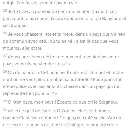
doigt. J’en fais le serment par ma vie :
25
Je te livre au pouvoir de ceux qui veulent ta mort, ces
gens dont tu as si peur, Nabucodonosor le roi de Babylone et
ses troupes.
26
Je vous chasserai, toi et ta mère, dans un pays qui n’a rien
de commun avec celui où tu es né ; c’est là-bas que vous
mourrez, elle et toi.
27
Vous aurez beau désirer ardemment revenir dans votre
pays, vous n’y parviendrez pas.” »
28
On demande : « Cet homme, Konia, est-il un pot ébréché
dont on ne veut plus, un objet sans intérêt ? Pourquoi a-t-il
été expulsé avec ses enfants, chassé dans un pays qui ne
représente rien pour lui ? »
29
O mon pays, mon pays ! Écoute ce que dit le Seigneur.
30
Voici ce qu’il déclare : « Qu’on inscrive cet homme
comme étant sans enfants ! Ce garçon a raté sa vie. Aucun
de ses descendants ne réussira à siéger comme roi sur le