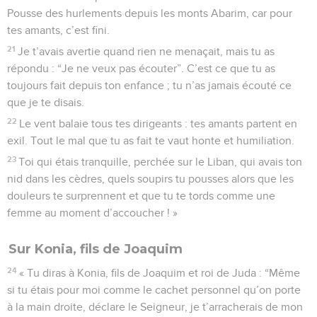
Pousse des hurlements depuis les monts Abarim, car pour
tes amants, c’est fini.
21
Je t’avais avertie quand rien ne menaçait, mais tu as
répondu : “Je ne veux pas écouter”. C’est ce que tu as
toujours fait depuis ton enfance ; tu n’as jamais écouté ce
que je te disais.
22
Le vent balaie tous tes dirigeants : tes amants partent en
exil. Tout le mal que tu as fait te vaut honte et humiliation.
23
Toi qui étais tranquille, perchée sur le Liban, qui avais ton
nid dans les cèdres, quels soupirs tu pousses alors que les
douleurs te surprennent et que tu te tords comme une
femme au moment d’accoucher ! »
Sur Konia, fils de Joaquim
24
« Tu diras à Konia, fils de Joaquim et roi de Juda : “Même
si tu étais pour moi comme le cachet personnel qu’on porte
à la main droite, déclare le Seigneur, je t’arracherais de mon