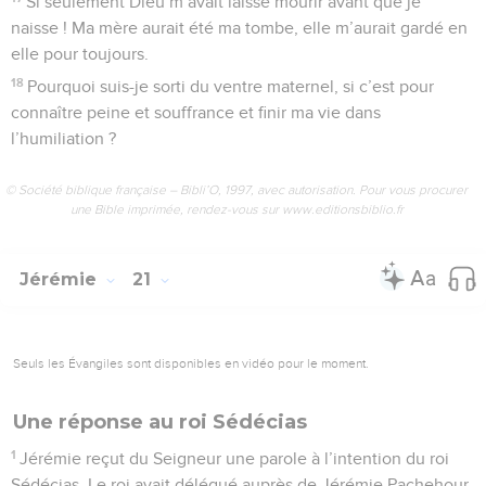
Si seulement Dieu m’avait laissé mourir avant que je
naisse ! Ma mère aurait été ma tombe, elle m’aurait gardé en
elle pour toujours.
18
Pourquoi suis-je sorti du ventre maternel, si c’est pour
connaître peine et souffrance et finir ma vie dans
l’humiliation ?
© Société biblique française – Bibli’O, 1997, avec autorisation. Pour vous procurer
une Bible imprimée, rendez-vous sur www.editionsbiblio.fr
Jérémie
21
Seuls les Évangiles sont disponibles en vidéo pour le moment.
Une réponse au roi Sédécias
1
Jérémie reçut du Seigneur une parole à l’intention du roi
Sédécias. Le roi avait délégué auprès de Jérémie Pachehour,