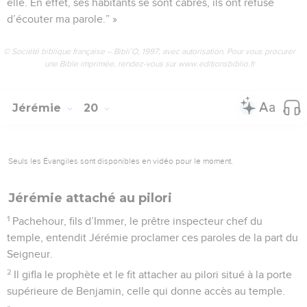
elle. En effet, ses habitants se sont cabrés, ils ont refusé
d’écouter ma parole.” »
© Société biblique française – Bibli’O, 1997, avec autorisation. Pour vous procurer
une Bible imprimée, rendez-vous sur www.editionsbiblio.fr
Jérémie
20
Seuls les Évangiles sont disponibles en vidéo pour le moment.
Jérémie attaché au pilori
1
Pachehour, fils d’Immer, le prêtre inspecteur chef du
temple, entendit Jérémie proclamer ces paroles de la part du
Seigneur.
2
Il gifla le prophète et le fit attacher au pilori situé à la porte
supérieure de Benjamin, celle qui donne accès au temple.