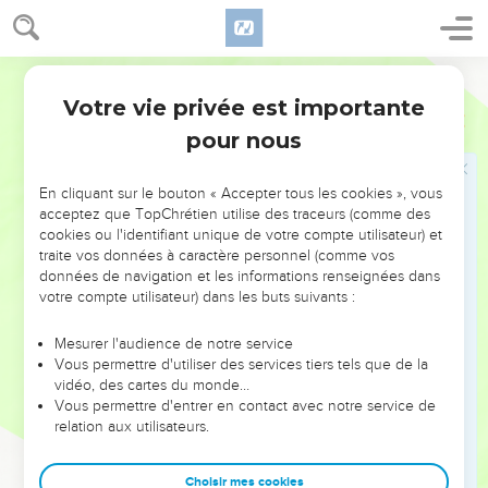
24
“Mais vous, écoutez-moi bien, dit le Seigneur ; le jour du
sabbat, évitez de faire passer des charges par les portes de
Français Courant
la ville, réservez ce jour pour moi et abstenez-vous de tout
travail.
Votre vie privée est importante
Jérémie
17
25
Alors les rois qui siègent sur le trône de David, qui
pour nous
circulent à cheval ou sur un char, leurs ministres, les gens de
Juda et les habitants de Jérusalem, tous ceux-là pourront
En cliquant sur le bouton « Accepter tous les cookies », vous
continuer de franchir les portes de la ville, et celle-ci restera
acceptez que TopChrétien utilise des traceurs (comme des
cookies ou l'identifiant unique de votre compte utilisateur) et
toujours habitée.
traite vos données à caractère personnel (comme vos
26
Alors aussi, on viendra au temple, depuis les villes de
données de navigation et les informations renseignées dans
votre compte utilisateur) dans les buts suivants :
Juda, les environs de Jérusalem et le territoire de Benjamin,
depuis le Bas-Pays, le Haut-Pays et le Néguev ; on y viendra
Mesurer l'audience de notre service
offrir toutes sortes de sacrifices : sacrifices complets ou
Vous permettre d'utiliser des services tiers tels que de la
ordinaires, offrandes de blé ou d’encens, et sacrifices de
vidéo, des cartes du monde…
reconnaissance.
Vous permettre d'entrer en contact avec notre service de
relation aux utilisateurs.
27
Mais si vous ne m’écoutez pas, si vous négligez de
réserver pour moi le jour du sabbat, si vous franchissez ce
Choisir mes cookies
jour-là les portes de Jérusalem avec des charges sur le dos,