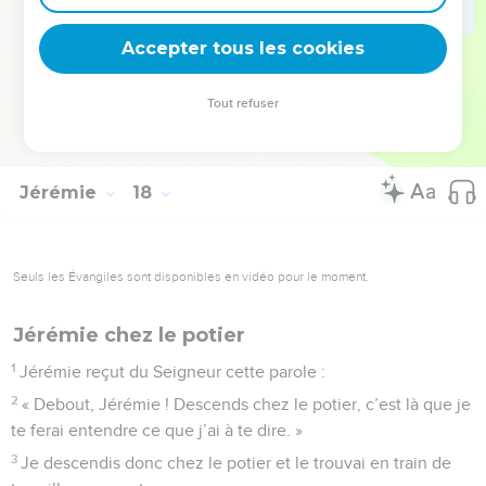
j’allumerai un feu dans la ville ; il consumera ses belles
Accepter tous les cookies
maisons et ne s’éteindra pas.” »
© Société biblique française – Bibli’O, 1997, avec autorisation. Pour vous procurer
Tout refuser
une Bible imprimée, rendez-vous sur www.editionsbiblio.fr
Jérémie
18
Seuls les Évangiles sont disponibles en vidéo pour le moment.
Jérémie chez le potier
1
Jérémie reçut du Seigneur cette parole :
2
« Debout, Jérémie ! Descends chez le potier, c’est là que je
te ferai entendre ce que j’ai à te dire. »
3
Je descendis donc chez le potier et le trouvai en train de