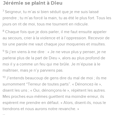
Jérémie se plaint à Dieu
7
Seigneur, tu m’as si bien séduit que je me suis laissé
prendre ; tu m’as forcé la main, tu as été le plus fort. Tous les
jours on rit de moi, tous me tournent en ridicule.
8
Chaque fois que je dois parler, il me faut ensuite appeler
au secours, crier à la violence et à l’oppression. Recevoir de
toi une parole me vaut chaque jour moqueries et insultes.
9
Si j’en viens à me dire : « Je ne veux plus y penser, je ne
parlerai plus de la part de Dieu », alors au plus profond de
moi il y a comme un feu qui me brûle. Je m’épuise à le
maîtriser, mais je n’y parviens pas.
10
J’entends beaucoup de gens dire du mal de moi ; ils me
surnomment “Terreur de toutes parts”. « Dénoncez-le »,
disent les uns ; « Oui, dénonçons-le », répètent les autres.
Mes proches eux-mêmes guettent ma moindre erreur, ils
espèrent me prendre en défaut. « Alors, disent-ils, nous le
tiendrons et nous aurons notre revanche. »