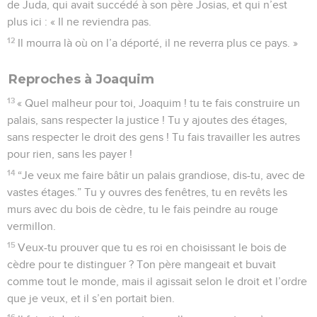
de Juda, qui avait succédé à son père Josias, et qui n’est
plus ici : « Il ne reviendra pas.
12
Il mourra là où on l’a déporté, il ne reverra plus ce pays. »
Reproches à Joaquim
13
« Quel malheur pour toi, Joaquim ! tu te fais construire un
palais, sans respecter la justice ! Tu y ajoutes des étages,
sans respecter le droit des gens ! Tu fais travailler les autres
pour rien, sans les payer !
14
“Je veux me faire bâtir un palais grandiose, dis-tu, avec de
vastes étages.” Tu y ouvres des fenêtres, tu en revêts les
murs avec du bois de cèdre, tu le fais peindre au rouge
vermillon.
15
Veux-tu prouver que tu es roi en choisissant le bois de
cèdre pour te distinguer ? Ton père mangeait et buvait
comme tout le monde, mais il agissait selon le droit et l’ordre
que je veux, et il s’en portait bien.
16