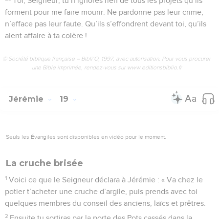
Toi, Seigneur, tu n’ignores rien de tous les projets qu’ils
forment pour me faire mourir. Ne pardonne pas leur crime,
n’efface pas leur faute. Qu’ils s’effondrent devant toi, qu’ils
aient affaire à ta colère !
© Société biblique française – Bibli’O, 1997, avec autorisation. Pour vous procurer
une Bible imprimée, rendez-vous sur www.editionsbiblio.fr
Jérémie
19
Seuls les Évangiles sont disponibles en vidéo pour le moment.
La cruche brisée
1
Voici ce que le Seigneur déclara à Jérémie : « Va chez le
potier t’acheter une cruche d’argile, puis prends avec toi
quelques membres du conseil des anciens, laïcs et prêtres.
2
Ensuite tu sortiras par la porte des Pots cassés dans la