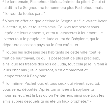
3
Le lendemain, Pachehour libéra Jérémie du pilori. Celui-ci
lui dit : « Le Seigneur ne te nommera plus Pachehour mais
“Terreur de toutes parts”.
4
Voici en effet ce que déclare le Seigneur : “Je vais te livrer
à la terreur, toi et tous tes amis. Ceux-ci tomberont sous
l’épée de leurs ennemis, et toi tu assisteras à leur mort. Je
livrerai tout le peuple de Juda au roi de Babylone, qui le
déportera dans son pays ou le fera exécuter.
5
Toutes les richesses des habitants de cette ville, tout le
fruit de leur travail, ce qu’ils possèdent de plus précieux,
ainsi que les trésors des rois de Juda, tout cela je le livrerai à
leurs ennemis ; ils le pilleront, s’en empareront et
l’emporteront à Babylone.
6
Toi-même, Pachehour, et tous ceux qui vivent avec toi,
vous serez déportés. Après ton arrivée à Babylone tu
mourras, et c’est là-bas qu’on t’enterrera, ainsi que tous les
amis auprès desquels tu as été un faux prophète.” »