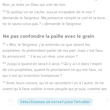
Non, je reste un Dieu qui voit de loin.
24
Si quelqu’un se cache, suis-je incapable de le voir ?
demande le Seigneur. Ma présence remplit le ciel et la terre ;
ne le savez-vous pas ? » demande le Seigneur.
Ne pas confondre la paille avec le grain
25
« Moi, le Seigneur, j’ai entendu ce que disent les
prophètes. Ils prétendent parler de ma part, mais c’est faux.
Ils annoncent : “J’ai eu un rêve, une vision !”
26
Jusqu’à quand en sera-t-il ainsi ? Qu’y a-t-il dans l’esprit
de ces prophètes, quand ils proclament ce qui est faux, ce
qui n’est qu’invention trompeuse ?
27
Avec leurs visions, qu’ils se racontent l’un à l’autre, ils ne
visent qu’à faire oublier à mon peuple qui je suis, comme ses
ancêtres, qui m’avaient oublié au profit du dieu Baal.
28
Si un prophète a un rêve, eh bien, qu’il raconte son rêve !
Contenus
Versions
Commentaires
Strong
Dictionnaire
Mais s’il a un message de moi, eh bien, qu’il le proclame