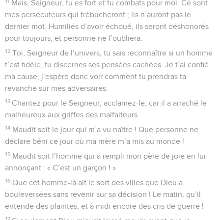
11
Mais, Seigneur, tu es fort et tu combats pour moi. Ce sont
mes persécuteurs qui trébucheront ; ils n’auront pas le
dernier mot. Humiliés d’avoir échoué, ils seront déshonorés
pour toujours, et personne ne l’oubliera.
12
Toi, Seigneur de l’univers, tu sais reconnaître si un homme
t’est fidèle, tu discernes ses pensées cachées. Je t’ai confié
ma cause, j’espère donc voir comment tu prendras ta
revanche sur mes adversaires.
13
Chantez pour le Seigneur, acclamez-le, car il a arraché le
malheureux aux griffes des malfaiteurs.
14
Maudit soit le jour qui m’a vu naître ! Que personne ne
déclare béni ce jour où ma mère m’a mis au monde !
15
Maudit soit l’homme qui a rempli mon père de joie en lui
annonçant : « C’est un garçon ! »
16
Que cet homme-là ait le sort des villes que Dieu a
bouleversées sans revenir sur sa décision ! Le matin, qu’il
entende des plaintes, et à midi encore des cris de guerre !
17