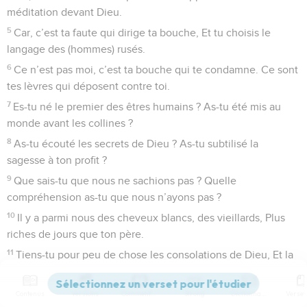
méditation devant Dieu.
5
Car, c’est ta faute qui dirige ta bouche, Et tu choisis le
langage des (hommes) rusés.
6
Ce n’est pas moi, c’est ta bouche qui te condamne. Ce sont
tes lèvres qui déposent contre toi.
7
Es-tu né le premier des êtres humains ? As-tu été mis au
monde avant les collines ?
8
As-tu écouté les secrets de Dieu ? As-tu subtilisé la
sagesse à ton profit ?
9
Que sais-tu que nous ne sachions pas ? Quelle
compréhension as-tu que nous n’ayons pas ?
10
Il y a parmi nous des cheveux blancs, des vieillards, Plus
riches de jours que ton père.
11
Tiens-tu pour peu de chose les consolations de Dieu, Et la
parole qu’on t’adresse avec douceur... ?
12
Comme ton cœur t’entraîne, Et comme tes yeux se
Contenus
Versions
Commentaires
Strong
Dictionnaire