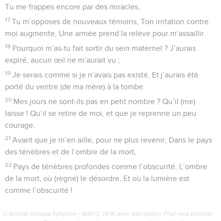
Tu me frappes encore par des miracles,
17
Tu m’opposes de nouveaux témoins, Ton irritation contre
moi augmente, Une armée prend la relève pour m’assaillir.
18
Pourquoi m’as-tu fait sortir du sein maternel ? J’aurais
expiré, aucun œil ne m’aurait vu ;
19
Je serais comme si je n’avais pas existé, Et j’aurais été
porté du ventre (de ma mère) à la tombe.
20
Mes jours ne sont-ils pas en petit nombre ? Qu’il (me)
laisse ! Qu’il se retire de moi, et que je reprenne un peu
courage,
21
Avant que je m’en aille, pour ne plus revenir, Dans le pays
des ténèbres et de l’ombre de la mort,
22
Pays de ténèbres profondes comme l’obscurité, L’ombre
de la mort, où (règne) le désordre, Et où la lumière est
comme l’obscurité !
© Société biblique française – Bibli’O, 1978, avec autorisation. Pour vous procurer