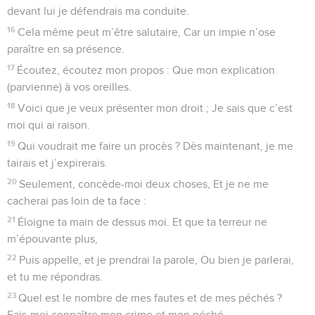
devant lui je défendrais ma conduite.
16
Cela même peut m’être salutaire, Car un impie n’ose
paraître en sa présence.
17
Écoutez, écoutez mon propos : Que mon explication
(parvienne) à vos oreilles.
18
Voici que je veux présenter mon droit ; Je sais que c’est
moi qui ai raison.
19
Qui voudrait me faire un procès ? Dès maintenant, je me
tairais et j’expirerais.
20
Seulement, concède-moi deux choses, Et je ne me
cacherai pas loin de ta face :
21
Éloigne ta main de dessus moi. Et que ta terreur ne
m’épouvante plus,
22
Puis appelle, et je prendrai la parole, Ou bien je parlerai,
et tu me répondras.
23
Quel est le nombre de mes fautes et de mes péchés ?
Fais-moi connaître mon crime et mon péché.