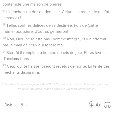
contemple une maison de pierres.
18
L’arrache-t-on de son domicile, Celui-ci le renie : Je ne t’ai
jamais vu !
19
Telles sont les délices de sa destinée. Puis de (cette
même) poussière, d’autres germeront.
20
Non, Dieu ne rejette pas l’homme intègre, Et il n’affermit
pas la main de ceux qui font le mal.
21
Bientôt il remplira ta bouche de cris de joie, Et tes lèvres
d’acclamations.
22
Ceux qui te haïssent seront revêtus de honte. La tente des
méchants disparaîtra.
© Société biblique française – Bibli’O, 1978, avec autorisation. Pour vous procurer
une Bible imprimée, rendez-vous sur www.editionsbiblio.fr
Job
9