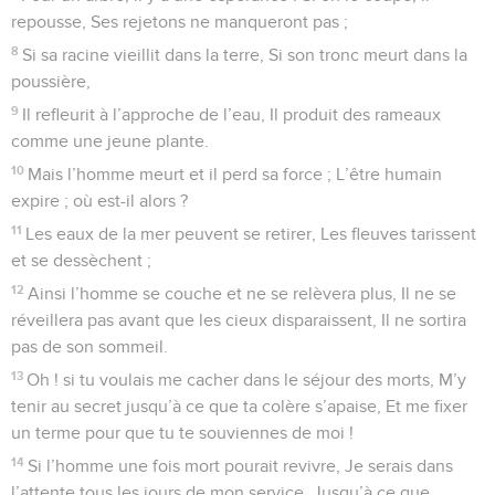
repousse, Ses rejetons ne manqueront pas ;
8
Si sa racine vieillit dans la terre, Si son tronc meurt dans la
poussière,
9
Il refleurit à l’approche de l’eau, Il produit des rameaux
comme une jeune plante.
10
Mais l’homme meurt et il perd sa force ; L’être humain
expire ; où est-il alors ?
11
Les eaux de la mer peuvent se retirer, Les fleuves tarissent
et se dessèchent ;
12
Ainsi l’homme se couche et ne se relèvera plus, Il ne se
réveillera pas avant que les cieux disparaissent, Il ne sortira
pas de son sommeil.
13
Oh ! si tu voulais me cacher dans le séjour des morts, M’y
tenir au secret jusqu’à ce que ta colère s’apaise, Et me fixer
un terme pour que tu te souviennes de moi !
14
Si l’homme une fois mort pourait revivre, Je serais dans
l’attente tous les jours de mon service, Jusqu’à ce que