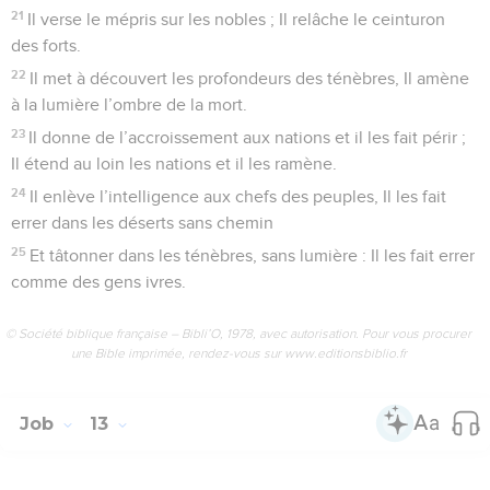
21
Il verse le mépris sur les nobles ; Il relâche le ceinturon
des forts.
22
Il met à découvert les profondeurs des ténèbres, Il amène
à la lumière l’ombre de la mort.
23
Il donne de l’accroissement aux nations et il les fait périr ;
Il étend au loin les nations et il les ramène.
24
Il enlève l’intelligence aux chefs des peuples, Il les fait
errer dans les déserts sans chemin
25
Et tâtonner dans les ténèbres, sans lumière : Il les fait errer
comme des gens ivres.
© Société biblique française – Bibli’O, 1978, avec autorisation. Pour vous procurer
une Bible imprimée, rendez-vous sur www.editionsbiblio.fr
Job
13