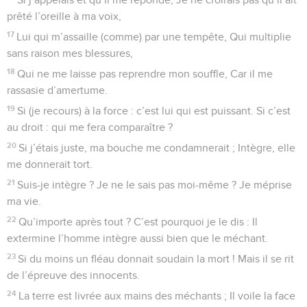
prêté l’oreille à ma voix,
17
Lui qui m’assaille (comme) par une tempête, Qui multiplie
sans raison mes blessures,
18
Qui ne me laisse pas reprendre mon souffle, Car il me
rassasie d’amertume.
19
Si (je recours) à la force : c’est lui qui est puissant. Si c’est
au droit : qui me fera comparaître ?
20
Si j’étais juste, ma bouche me condamnerait ; Intègre, elle
me donnerait tort.
21
Suis-je intègre ? Je ne le sais pas moi-même ? Je méprise
ma vie.
22
Qu’importe après tout ? C’est pourquoi je le dis : Il
extermine l’homme intègre aussi bien que le méchant.
23
Si du moins un fléau donnait soudain la mort ! Mais il se rit
de l’épreuve des innocents.
24
La terre est livrée aux mains des méchants ; Il voile la face