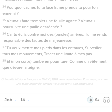
24
Pourquoi caches-tu ta face Et me prends-tu pour ton
ennemi ?
25
Veux-tu faire trembler une feuille agitée ? Veux-tu
poursuivre une paille desséchée ?
26
Car tu écris contre moi des (paroles) amères, Tu me rends
responsable des fautes de ma jeunesse.
27
Tu veux mettre mes pieds dans les entraves, Surveiller
tous mes mouvements, Tracer une limite à mes pas.
28
Et (mon corps) tombe en pourriture, Comme un vêtement
que dévore la teigne.
© Société biblique française – Bibli’O, 1978, avec autorisation. Pour vous procurer
une Bible imprimée, rendez-vous sur www.editionsbiblio.fr
Job
14