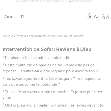
une Bible imprimée, rendez-vous sur www.editionsbiblio.fr
Job
11
Seuls les Évangiles sont disponibles en vidéo pour le moment.
Intervention de Sofar: Reviens à Dieu
1
Tsophar de Naama prit la parole et dit :
2
Cette multitude de paroles ne trouvera-t-elle pas de
réponse, Et suffira-t-il d’être loquace pour avoir raison ?
3
Tes bavardages feront-ils taire les gens ? Te moques-tu,
sans que personne te confonde ?
4
Tu dis : Mon savoir est sans reproche, Et je suis pur à tes
yeux.
5
Oh ! si Dieu voulait parler, S’il ouvrait les lèvres devant toi,