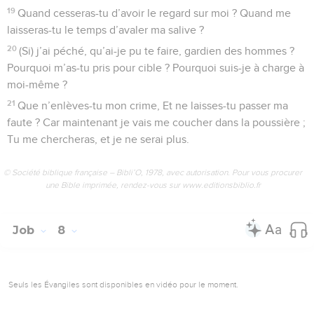
19
Quand cesseras-tu d’avoir le regard sur moi ? Quand me
laisseras-tu le temps d’avaler ma salive ?
20
(Si) j’ai péché, qu’ai-je pu te faire, gardien des hommes ?
Pourquoi m’as-tu pris pour cible ? Pourquoi suis-je à charge à
moi-même ?
21
Que n’enlèves-tu mon crime, Et ne laisses-tu passer ma
faute ? Car maintenant je vais me coucher dans la poussière ;
Tu me chercheras, et je ne serai plus.
© Société biblique française – Bibli’O, 1978, avec autorisation. Pour vous procurer
une Bible imprimée, rendez-vous sur www.editionsbiblio.fr
Job
8
Seuls les Évangiles sont disponibles en vidéo pour le moment.