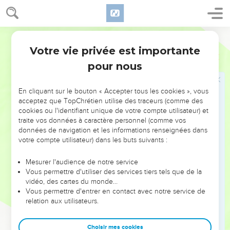
terreur, et vous avez de la crainte !
22
Vous ai-je dit : Donnez-moi quelque chose, Faites en ma
faveur des présents avec vos biens,
Segond 1978 (Colombe)
23
Faites-moi échapper à la main de l’adversaire, Libérez-moi
Votre vie privée est importante
Job
6
de la main des violents ?
pour nous
24
Instruisez-moi, et je me tairai ; Faites-moi comprendre en
quoi je me suis égaré.
En cliquant sur le bouton « Accepter tous les cookies », vous
acceptez que TopChrétien utilise des traceurs (comme des
25
Que les discours droits sont persuasifs ! Mais que
cookies ou l'identifiant unique de votre compte utilisateur) et
prouvent vos reproches ?
traite vos données à caractère personnel (comme vos
26
données de navigation et les informations renseignées dans
Pensez-vous faire des reproches à (mes) propos, Et lancer
votre compte utilisateur) dans les buts suivants :
au vent les discours d’un désespéré ?
27
Vous jetteriez le sort même sur un orphelin, Et vous
Mesurer l'audience de notre service
donneriez en échange votre ami !
Vous permettre d'utiliser des services tiers tels que de la
vidéo, des cartes du monde…
28
Et maintenant, veuillez vous tourner vers moi, Vous
Vous permettre d'entrer en contact avec notre service de
mentirais-je en face ?
relation aux utilisateurs.
29
Revenez, je vous en prie, ne soyez pas injustes ; Revenez,
ma justice existe encore !
Choisir mes cookies