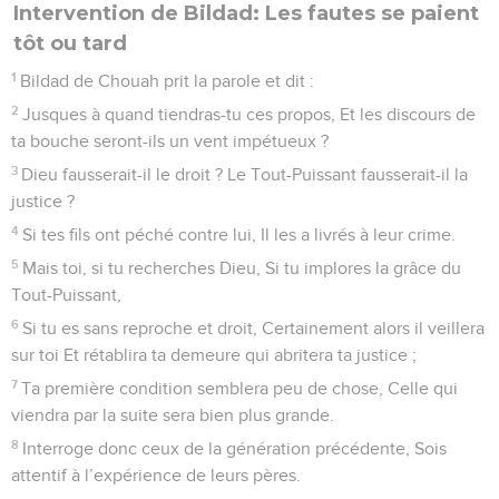
Intervention de Bildad: Les fautes se paient
tôt ou tard
1
Bildad de Chouah prit la parole et dit :
2
Jusques à quand tiendras-tu ces propos, Et les discours de
ta bouche seront-ils un vent impétueux ?
3
Dieu fausserait-il le droit ? Le Tout-Puissant fausserait-il la
justice ?
4
Si tes fils ont péché contre lui, Il les a livrés à leur crime.
5
Mais toi, si tu recherches Dieu, Si tu implores la grâce du
Tout-Puissant,
6
Si tu es sans reproche et droit, Certainement alors il veillera
sur toi Et rétablira ta demeure qui abritera ta justice ;
7
Ta première condition semblera peu de chose, Celle qui
viendra par la suite sera bien plus grande.
8
Interroge donc ceux de la génération précédente, Sois
attentif à l’expérience de leurs pères.