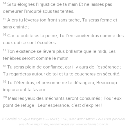
14
Si tu éloignes l’injustice de ta main Et ne laisses pas
demeurer l’iniquité sous tes tentes,
15
Alors tu lèveras ton front sans tache, Tu seras ferme et
sans crainte ;
16
Car tu oublieras ta peine, Tu t’en souviendras comme des
eaux qui se sont écoulées.
17
Ton existence se lèvera plus brillante que le midi, Les
ténèbres seront comme le matin,
18
Tu seras plein de confiance, car il y aura de l’espérance ;
Tu regarderas autour de toi et tu te coucheras en sécurité.
19
Tu t’étendras, et personne ne te dérangera, Beaucoup
imploreront ta faveur.
20
Mais les yeux des méchants seront consumés ; Pour eux
point de refuge ; Leur espérance, c’est d’expirer !
© Société biblique française – Bibli’O, 1978, avec autorisation. Pour vous procurer
une Bible imprimée, rendez-vous sur www.editionsbiblio.fr