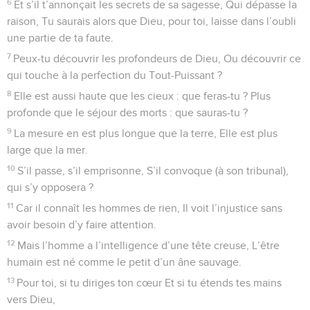
6
Et s’il t’annonçait les secrets de sa sagesse, Qui dépasse la
raison, Tu saurais alors que Dieu, pour toi, laisse dans l’oubli
une partie de ta faute.
7
Peux-tu découvrir les profondeurs de Dieu, Ou découvrir ce
qui touche à la perfection du Tout-Puissant ?
8
Elle est aussi haute que les cieux : que feras-tu ? Plus
profonde que le séjour des morts : que sauras-tu ?
9
La mesure en est plus longue que la terre, Elle est plus
large que la mer.
10
S’il passe, s’il emprisonne, S’il convoque (à son tribunal),
qui s’y opposera ?
11
Car il connaît les hommes de rien, Il voit l’injustice sans
avoir besoin d’y faire attention.
12
Mais l’homme a l’intelligence d’une tête creuse, L’être
humain est né comme le petit d’un âne sauvage.
13
Pour toi, si tu diriges ton cœur Et si tu étends tes mains
vers Dieu,