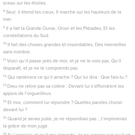
sceau sur les étoiles.
8
Seul, il étend les cieux, Il marche sur les hauteurs de la
mer.
9
Il a fait la Grande Ourse, Orion et les Pléiades, Et les
constellations du Sud.
10
Il fait des choses grandes et insondables, Des merveilles
sans nombre.
11
Voici qu’il passe près de moi, et je ne le vois pas, Qu’il
disparaît, et je ne le comprends pas.
12
Qui ramènera ce qu’il arrache ? Qui lui dira : Que fais-tu ?
13
Dieu ne retire pas sa colère ; Devant lui s’effondrent les
appuis de l’orgueilleux.
14
Et moi, comment lui répondre ? Quelles paroles choisir
devant lui ?
15
Quand je serais juste, je ne répondrais pas ; J’implorerais
la grâce de mon juge.
16
Si j’appelais et qu’il me réponde, Je ne croirais pas qu’il ait