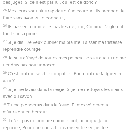
des juges. Si ce n’est pas lui, qui est-ce donc ?
25
Mes jours sont plus rapides qu’un coureur ; Ils prennent la
fuite sans avoir vu le bonheur ;
26
Ils passent comme les navires de jonc, Comme l’aigle qui
fond sur sa proie.
27
Si je dis : Je veux oublier ma plainte, Laisser ma tristesse,
reprendre courage,
28
Je suis effrayé de toutes mes peines. Je sais que tu ne me
tiendras pas pour innocent.
29
C’est moi qui serai le coupable ! Pourquoi me fatiguer en
vain ?
30
Si je me lavais dans la neige, Si je me nettoyais les mains
avec du savon,
31
Tu me plongerais dans la fosse, Et mes vêtements
m’auraient en horreur.
32
Il n’est pas un homme comme moi, pour que je lui
réponde, Pour que nous allions ensemble en justice.