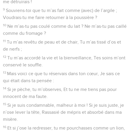
me détruirais !
9
Souviens-toi que tu m’as fait comme (avec) de l’argile ;
Voudrais-tu me faire retourner à la poussière ?
10
Ne m’as-tu pas coulé comme du lait ? Ne m’as-tu pas caillé
comme du fromage ?
11
Tu m’as revêtu de peau et de chair, Tu m’as tissé d’os et
de nerfs ;
12
Tu m’as accordé la vie et la bienveillance, Tes soins m’ont
conservé le souffle.
13
Mais voici ce que tu réservais dans ton cœur, Je sais ce
qui était dans ta pensée :
14
Si je pèche, tu m’observes, Et tu ne me tiens pas pour
innocent de ma faute.
15
Si je suis condamnable, malheur à moi ! Si je suis juste, je
n’ose lever la tête, Rassasié de mépris et absorbé dans ma
misère.
16
Et si j’ose la redresser, tu me pourchasses comme un lion,