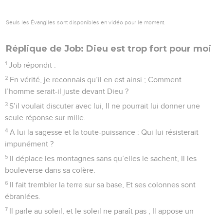
Seuls les Évangiles sont disponibles en vidéo pour le moment.
Réplique de Job: Dieu est trop fort pour moi
1
Job répondit :
2
En vérité, je reconnais qu’il en est ainsi ; Comment
l’homme serait-il juste devant Dieu ?
3
S’il voulait discuter avec lui, Il ne pourrait lui donner une
seule réponse sur mille.
4
A lui la sagesse et la toute-puissance : Qui lui résisterait
impunément ?
5
Il déplace les montagnes sans qu’elles le sachent, Il les
bouleverse dans sa colère.
6
Il fait trembler la terre sur sa base, Et ses colonnes sont
ébranlées.
7
Il parle au soleil, et le soleil ne paraît pas ; Il appose un