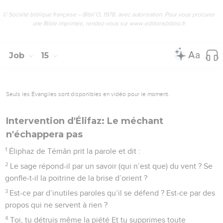
© Société biblique française – Bibli’O, 1978, avec autorisation. Pour vous procurer
une Bible imprimée, rendez-vous sur www.editionsbiblio.fr
Job
15
Seuls les Évangiles sont disponibles en vidéo pour le moment.
Intervention d'Élifaz: Le méchant
n'échappera pas
1
Éliphaz de Témân prit la parole et dit :
2
Le sage répond-il par un savoir (qui n’est que) du vent ? Se
gonfle-t-il la poitrine de la brise d’orient ?
3
Est-ce par d’inutiles paroles qu’il se défend ? Est-ce par des
propos qui ne servent à rien ?
4
Toi, tu détruis même la piété Et tu supprimes toute