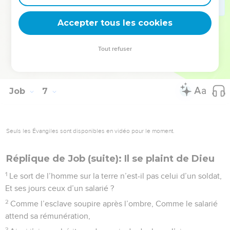
30
Y a-t-il de l’injustice sur ma langue, Et ma bouche ne
Accepter tous les cookies
discerne-t-elle pas les calamités ?
© Société biblique française – Bibli’O, 1978, avec autorisation. Pour vous procurer
Tout refuser
une Bible imprimée, rendez-vous sur www.editionsbiblio.fr
Job
7
Seuls les Évangiles sont disponibles en vidéo pour le moment.
Réplique de Job (suite): Il se plaint de Dieu
1
Le sort de l’homme sur la terre n’est-il pas celui d’un soldat,
Et ses jours ceux d’un salarié ?
2
Comme l’esclave soupire après l’ombre, Comme le salarié
attend sa rémunération,
3