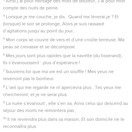
Ainsi j’ai pour héritage des mois de douleur, J’ai pour mon
compte des nuits de peine.
4
Lorsque je me couche, je dis : Quand me lèverai-je ? Et
(lorsque) le soir se prolonge, Alors je suis rassasié
d’agitations jusqu’au point du jour,
5
Mon corps se couvre de vers et d’une croûte terreuse, Ma
peau se crevasse et se décompose.
6
Mes jours sont plus rapides que la navette (du tisserand) ;
Ils s’évanouissent : plus d’espérance !
7
Souviens-toi que ma vie est un souffle ! Mes yeux ne
reverront pas le bonheur.
8
L’œil qui me regarde ne m’apercevra plus ; Tes yeux me
chercheront, et je ne serai plus.
9
La nuée s’évanouit ; elle s’en va, Ainsi celui qui descend au
séjour des morts ne remontera pas ;
10
Il ne reviendra plus dans sa maison, Et son domicile ne le
reconnaîtra plus.