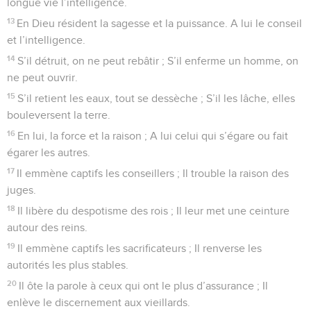
longue vie l’intelligence.
13
En Dieu résident la sagesse et la puissance. A lui le conseil
et l’intelligence.
14
S’il détruit, on ne peut rebâtir ; S’il enferme un homme, on
ne peut ouvrir.
15
S’il retient les eaux, tout se dessèche ; S’il les lâche, elles
bouleversent la terre.
16
En lui, la force et la raison ; A lui celui qui s’égare ou fait
égarer les autres.
17
Il emmène captifs les conseillers ; Il trouble la raison des
juges.
18
Il libère du despotisme des rois ; Il leur met une ceinture
autour des reins.
19
Il emmène captifs les sacrificateurs ; Il renverse les
autorités les plus stables.
20
Il ôte la parole à ceux qui ont le plus d’assurance ; Il
enlève le discernement aux vieillards.