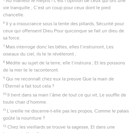
Au malheur le mépris ! c’est l’opinion de ceux qui ont une
vie tranquille ; C’est un coup pour ceux dont le pied
chancelle.
6
Il y a insouciance sous la tente des pillards, Sécurité pour
ceux qui offensent Dieu Pour quiconque se fait un dieu de
sa force.
7
Mais interroge donc les bêtes, elles t’instruiront, Les
oiseaux du ciel, ils te le révéleront ;
8
Médite au sujet de la terre, elle t’instruira ; Et les poissons
de la mer te le raconteront.
9
Qui ne reconnaît chez eux la preuve Que la main de
l’Éternel a fait tout cela ?
10
Il tient dans sa main l’âme de tout ce qui vit, Le souffle de
toute chair d’homme.
11
L’oreille ne discerne-t-elle pas les propos, Comme le palais
goûte la nourriture ?
12
Chez les vieillards se trouve la sagesse, Et dans une