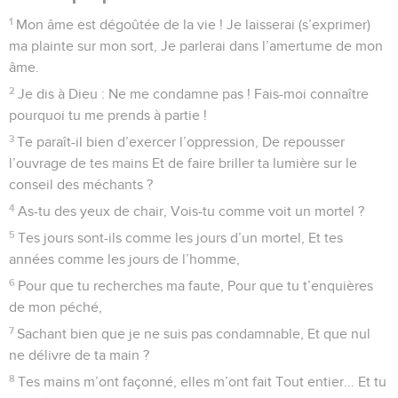
1
Mon âme est dégoûtée de la vie ! Je laisserai (s’exprimer)
ma plainte sur mon sort, Je parlerai dans l’amertume de mon
âme.
2
Je dis à Dieu : Ne me condamne pas ! Fais-moi connaître
pourquoi tu me prends à partie !
3
Te paraît-il bien d’exercer l’oppression, De repousser
l’ouvrage de tes mains Et de faire briller ta lumière sur le
conseil des méchants ?
4
As-tu des yeux de chair, Vois-tu comme voit un mortel ?
5
Tes jours sont-ils comme les jours d’un mortel, Et tes
années comme les jours de l’homme,
6
Pour que tu recherches ma faute, Pour que tu t’enquières
de mon péché,
7
Sachant bien que je ne suis pas condamnable, Et que nul
ne délivre de ta main ?
8
Tes mains m’ont façonné, elles m’ont fait Tout entier... Et tu