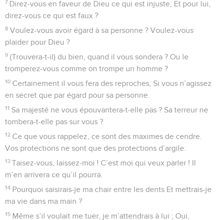
7
Direz-vous en faveur de Dieu ce qui est injuste, Et pour lui,
direz-vous ce qui est faux ?
8
Voulez-vous avoir égard à sa personne ? Voulez-vous
plaider pour Dieu ?
9
(Trouvera-t-il) du bien, quand il vous sondera ? Ou le
tromperez-vous comme on trompe un homme ?
10
Certainement il vous fera des reproches, Si vous n’agissez
en secret que par égard pour sa personne.
11
Sa majesté ne vous épouvantera-t-elle pas ? Sa terreur ne
tombera-t-elle pas sur vous ?
12
Ce que vous rappelez, ce sont des maximes de cendre.
Vos protections ne sont que des protections d’argile.
13
Taisez-vous, laissez-moi ! C’est moi qui veux parler ! Il
m’en arrivera ce qu’il pourra.
14
Pourquoi saisirais-je ma chair entre les dents Et mettrais-je
ma vie dans ma main ?
15
Même s’il voulait me tuer, je m’attendrais à lui ; Oui,