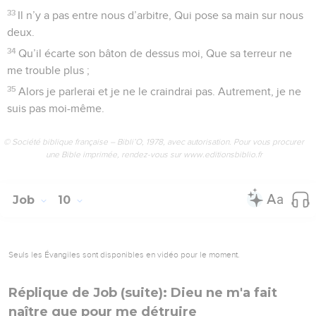
33
Il n’y a pas entre nous d’arbitre, Qui pose sa main sur nous
deux.
34
Qu’il écarte son bâton de dessus moi, Que sa terreur ne
me trouble plus ;
35
Alors je parlerai et je ne le craindrai pas. Autrement, je ne
suis pas moi-même.
© Société biblique française – Bibli’O, 1978, avec autorisation. Pour vous procurer
une Bible imprimée, rendez-vous sur www.editionsbiblio.fr
Job
10
Seuls les Évangiles sont disponibles en vidéo pour le moment.
Réplique de Job (suite): Dieu ne m'a fait
naître que pour me détruire