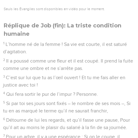
Seuls les Évangiles sont disponibles en vidéo pour le moment.
Réplique de Job (fin): La triste condition
humaine
1
L’homme né de la femme ! Sa vie est courte, il est saturé
d’agitation.
2
Il a poussé comme une fleur et il est coupé. Il prend la fuite
comme une ombre et ne s’arrête pas.
3
C’est sur lui que tu as l’œil ouvert ! Et tu me fais aller en
justice avec toi !
4
Qui fera sortir le pur de l’impur ? Personne.
5
Si par toi ses jours sont fixés – le nombre de ses mois –, Si
tu en as marqué le terme qu’il ne saurait franchir,
6
Détourne de lui les regards, et qu’il fasse une pause, Pour
qu’il ait au moins le plaisir du salarié à la fin de sa journée.
7
Pour un arbre, il y a une espérance : Si on le coupe, il