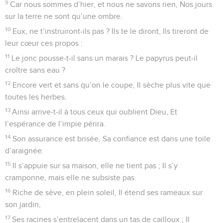
9
Car nous sommes d’hier, et nous ne savons rien, Nos jours
sur la terre ne sont qu’une ombre.
10
Eux, ne t’instruiront-ils pas ? Ils te le diront, Ils tireront de
leur cœur ces propos :
11
Le jonc pousse-t-il sans un marais ? Le papyrus peut-il
croître sans eau ?
12
Encore vert et sans qu’on le coupe, Il sèche plus vite que
toutes les herbes.
13
Ainsi arrive-t-il à tous ceux qui oublient Dieu, Et
l’espérance de l’impie périra.
14
Son assurance est brisée, Sa confiance est dans une toile
d’araignée.
15
Il s’appuie sur sa maison, elle ne tient pas ; Il s’y
cramponne, mais elle ne subsiste pas.
16
Riche de sève, en plein soleil, Il étend ses rameaux sur
son jardin,
17
Ses racines s’entrelacent dans un tas de cailloux ; Il