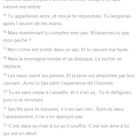
vienne ma relève.
15
Tu appellerais alors, et moi je te répondrais, Tu languirais
après l’œuvre de tes mains.
16
Mais maintenant tu comptes mes pas. N’observes-tu pas
mon péché ?
17
Mon crime est scellé dans un sac, Et tu ravives ma faute.
18
Mais la montagne tombe et se disloque, Le rocher se
déplace,
19
Les eaux usent les pierres, Et la terre est emportée par leur
courant ; Ainsi tu fais périr l’espérance de l’homme.
20
Tu es sans cesse à l’assaillir, et il s’en va ; Tu le défigures,
puis tu le renvoies.
21
Ses fils sont-ils honorés, il n’en sait rien ; Sont-ils dans
l’abaissement, il ne s’en aperçoit pas.
22
C’est dans sa chair à lui qu’il souffre, C’est son âme à lui
qui est en deuil.