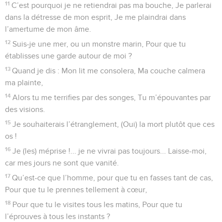
11
C’est pourquoi je ne retiendrai pas ma bouche, Je parlerai
dans la détresse de mon esprit, Je me plaindrai dans
l’amertume de mon âme.
12
Suis-je une mer, ou un monstre marin, Pour que tu
établisses une garde autour de moi ?
13
Quand je dis : Mon lit me consolera, Ma couche calmera
ma plainte,
14
Alors tu me terrifies par des songes, Tu m’épouvantes par
des visions.
15
Je souhaiterais l’étranglement, (Oui) la mort plutôt que ces
os !
16
Je (les) méprise !... je ne vivrai pas toujours... Laisse-moi,
car mes jours ne sont que vanité.
17
Qu’est-ce que l’homme, pour que tu en fasses tant de cas,
Pour que tu le prennes tellement à cœur,
18
Pour que tu le visites tous les matins, Pour que tu
l’éprouves à tous les instants ?