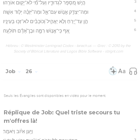
3
הֲיֵ֣שׁ מִ֭סְפָּר לִגְדוּדָ֑יו וְעַל־מִ֝֗י לֹא־יָק֥וּם אוֹרֵֽהוּ׃
4
וּמַה־יִּצְדַּ֣ק אֱנ֣וֹשׁ עִם־אֵ֑ל וּמַה־יִּ֝זְכֶּ֗ה יְל֣וּד אִשָּֽׁה׃
5
הֵ֣ן עַד־יָ֭רֵחַ וְלֹ֣א יַאֲהִ֑יל וְ֝כוֹכָבִ֗ים לֹא־זַכּ֥וּ בְעֵינָֽיו׃
6
אַ֭ף כִּֽי־אֱנ֣וֹשׁ רִמָּ֑ה וּבֶן־אָ֝דָ֗ם תּוֹלֵעָֽה׃
Hébreu : © Westminster Leningrad Codex - tanach.us --- Grec : © 2010 by the
Society of Biblical Literature and Logos Bible Software - sblgnt.com
Job
26
Seuls les Évangiles sont disponibles en vidéo pour le moment.
Réplique de Job: Quel triste secours tu
m'offres là!
1
וַיַּ֥עַן אִיּ֗וֹב וַיֹּאמַֽר׃
2