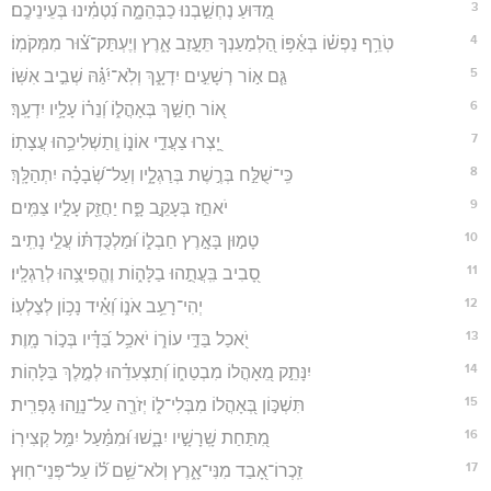
3
מַ֭דּוּעַ נֶחְשַׁ֣בְנוּ כַבְּהֵמָ֑ה נִ֝טְמִ֗ינוּ בְּעֵינֵיכֶֽם׃
4
טֹֽרֵ֥ף נַפְשׁ֗וֹ בְּאַ֫פּ֥וֹ הַ֭לְמַעַנְךָ תֵּעָ֣זַב אָ֑רֶץ וְיֶעְתַּק־צ֝֗וּר מִמְּקֹמֽוֹ׃
5
גַּ֤ם א֣וֹר רְשָׁעִ֣ים יִדְעָ֑ךְ וְלֹֽא־יִ֝גַּ֗הּ שְׁבִ֣יב אִשּֽׁוֹ׃
6
א֭וֹר חָשַׁ֣ךְ בְּאָהֳל֑וֹ וְ֝נֵר֗וֹ עָלָ֥יו יִדְעָֽךְ׃
7
יֵֽ֭צְרוּ צַעֲדֵ֣י אוֹנ֑וֹ וְֽתַשְׁלִיכֵ֥הוּ עֲצָתֽוֹ׃
8
כִּֽי־שֻׁלַּ֣ח בְּרֶ֣שֶׁת בְּרַגְלָ֑יו וְעַל־שְׂ֝בָכָ֗ה יִתְהַלָּֽךְ׃
9
יֹאחֵ֣ז בְּעָקֵ֣ב פָּ֑ח יַחֲזֵ֖ק עָלָ֣יו צַמִּֽים׃
10
טָמ֣וּן בָּאָ֣רֶץ חַבְל֑וֹ וּ֝מַלְכֻּדְתּ֗וֹ עֲלֵ֣י נָתִֽיב׃
11
סָ֭בִיב בִּֽעֲתֻ֣הוּ בַלָּה֑וֹת וֶהֱפִיצֻ֥הוּ לְרַגְלָֽיו׃
12
יְהִי־רָעֵ֥ב אֹנ֑וֹ וְ֝אֵ֗יד נָכ֥וֹן לְצַלְעֽוֹ׃
13
יֹ֭אכַל בַּדֵּ֣י עוֹר֑וֹ יֹאכַ֥ל בַּ֝דָּ֗יו בְּכ֣וֹר מָֽוֶת׃
14
יִנָּתֵ֣ק מֵ֭אָהֳלוֹ מִבְטַח֑וֹ וְ֝תַצְעִדֵ֗הוּ לְמֶ֣לֶךְ בַּלָּהֽוֹת׃
15
תִּשְׁכּ֣וֹן בְּ֭אָהֳלוֹ מִבְּלִי־ל֑וֹ יְזֹרֶ֖ה עַל־נָוֵ֣הוּ גָפְרִֽית׃
16
מִ֭תַּחַת שָֽׁרָשָׁ֣יו יִבָ֑שׁוּ וּ֝מִמַּ֗עַל יִמַּ֥ל קְצִירֽוֹ׃
17
זִֽכְרוֹ־אָ֭בַד מִנִּי־אָ֑רֶץ וְלֹא־שֵׁ֥ם ל֝֗וֹ עַל־פְּנֵי־חֽוּץ׃