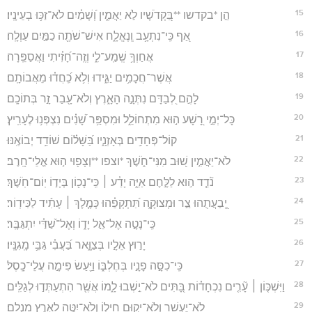
15
הֵ֣ן *בקדשו **בִּ֭קְדֹשָׁיו לֹ֣א יַאֲמִ֑ין וְ֝שָׁמַ֗יִם לֹא־זַכּ֥וּ בְעֵינָֽיו׃
16
אַ֭ף כִּֽי־נִתְעָ֥ב וְֽנֶאֱלָ֑ח אִישׁ־שֹׁתֶ֖ה כַמַּ֣יִם עַוְלָֽה׃
17
אֲחַוְךָ֥ שְֽׁמַֽע־לִ֑י וְזֶֽה־חָ֝זִ֗יתִי וַאֲסַפֵּֽרָה׃
18
אֲשֶׁר־חֲכָמִ֥ים יַגִּ֑ידוּ וְלֹ֥א כִֽ֝חֲד֗וּ מֵאֲבוֹתָֽם׃
19
לָהֶ֣ם לְ֭בַדָּם נִתְּנָ֣ה הָאָ֑רֶץ וְלֹא־עָ֖בַר זָ֣ר בְּתוֹכָֽם׃
20
כָּל־יְמֵ֣י רָ֭שָׁע ה֣וּא מִתְחוֹלֵ֑ל וּמִסְפַּ֥ר שָׁ֝נִ֗ים נִצְפְּנ֥וּ לֶעָרִֽיץ׃
21
קוֹל־פְּחָדִ֥ים בְּאָזְנָ֑יו בַּ֝שָּׁל֗וֹם שׁוֹדֵ֥ד יְבוֹאֶֽנּוּ׃
22
לֹא־יַאֲמִ֣ין שׁ֭וּב מִנִּי־חֹ֑שֶׁךְ *וצפו **וְצָפ֖וּי ה֣וּא אֱלֵי־חָֽרֶב׃
23
נֹ֘דֵ֤ד ה֣וּא לַלֶּ֣חֶם אַיֵּ֑ה יָדַ֓ע ׀ כִּֽי־נָכ֖וֹן בְּיָד֣וֹ יֽוֹם־חֹֽשֶׁךְ׃
24
יְֽ֭בַעֲתֻהוּ צַ֣ר וּמְצוּקָ֑ה תִּ֝תְקְפֵ֗הוּ כְּמֶ֤לֶךְ ׀ עָתִ֬יד לַכִּידֽוֹר׃
25
כִּֽי־נָטָ֣ה אֶל־אֵ֣ל יָד֑וֹ וְאֶל־שַׁ֝דַּ֗י יִתְגַּבָּֽר׃
26
יָר֣וּץ אֵלָ֣יו בְּצַוָּ֑אר בַּ֝עֲבִ֗י גַּבֵּ֥י מָֽגִנָּֽיו׃
27
כִּֽי־כִסָּ֣ה פָנָ֣יו בְּחֶלְבּ֑וֹ וַיַּ֖עַשׂ פִּימָ֣ה עֲלֵי־כָֽסֶל׃
28
וַיִּשְׁכּ֤וֹן ׀ עָ֘רִ֤ים נִכְחָד֗וֹת בָּ֭תִּים לֹא־יֵ֣שְׁבוּ לָ֑מוֹ אֲשֶׁ֖ר הִתְעַתְּד֣וּ לְגַלִּֽים׃
29
לֹֽא־יֶ֭עְשַׁר וְלֹא־יָק֣וּם חֵיל֑וֹ וְלֹֽא־יִטֶּ֖ה לָאָ֣רֶץ מִנְלָֽם׃