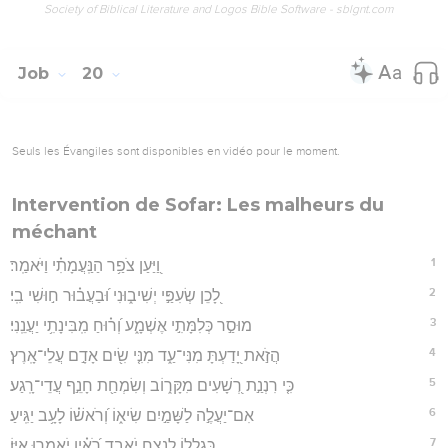
Society of Biblical Literature and Logos Bible Software - sblgnt.com
Job
20
Seuls les Évangiles sont disponibles en vidéo pour le moment.
Intervention de Sofar: Les malheurs du
méchant
1
וַ֭יַּעַן צֹפַ֥ר הַנַּֽעֲמָתִ֗י וַיֹּאמַֽר׃
2
לָ֭כֵן שְׂעִפַּ֣י יְשִׁיב֑וּנִי וּ֝בַעֲב֗וּר ח֣וּשִׁי בִֽי׃
3
מוּסַ֣ר כְּלִמָּתִ֣י אֶשְׁמָ֑ע וְ֝ר֗וּחַ מִֽבִּינָתִ֥י יַעֲנֵֽנִי׃
4
הֲזֹ֣את יָ֭דַעְתָּ מִנִּי־עַ֑ד מִנִּ֤י שִׂ֖ים אָדָ֣ם עֲלֵי־אָֽרֶץ׃
5
כִּ֤י רִנְנַ֣ת רְ֭שָׁעִים מִקָּר֑וֹב וְשִׂמְחַ֖ת חָנֵ֣ף עֲדֵי־רָֽגַע׃
6
אִם־יַעֲלֶ֣ה לַשָּׁמַ֣יִם שִׂיא֑וֹ וְ֝רֹאשׁ֗וֹ לָעָ֥ב יַגִּֽיעַ׃
7
כְּֽ֭גֶלֲלוֹ לָנֶ֣צַח יֹאבֵ֑ד רֹ֝אָ֗יו יֹאמְר֥וּ אַיּֽוֹ׃