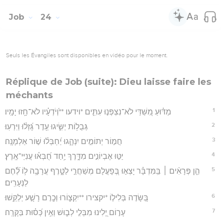
Job
24
Seuls les Évangiles sont disponibles en vidéo pour le moment.
Réplique de Job (suite): Dieu laisse faire les
méchants
1
מַדּ֗וּעַ מִ֭שַּׁדַּי לֹא־נִצְפְּנ֣וּ עִתִּ֑ים *וידעו **וְ֝יֹדְעָ֗יו לֹא־חָ֥זוּ יָמָֽיו׃
2
גְּבֻל֥וֹת יַשִּׂ֑יגוּ עֵ֥דֶר גָּ֝זְל֗וּ וַיִּרְעֽוּ׃
3
חֲמ֣וֹר יְתוֹמִ֣ים יִנְהָ֑גוּ יַ֝חְבְּל֗וּ שׁ֣וֹר אַלְמָנָֽה׃
4
יַטּ֣וּ אֶבְיוֹנִ֣ים מִדָּ֑רֶךְ יַ֥חַד חֻ֝בְּא֗וּ עֲנִיֵּי־אָֽרֶץ׃
5
הֵ֤ן פְּרָאִ֨ים ׀ בַּֽמִּדְבָּ֗ר יָצְא֣וּ בְּ֭פָעֳלָם מְשַׁחֲרֵ֣י לַטָּ֑רֶף עֲרָבָ֥ה ל֥וֹ לֶ֝֗חֶם
לַנְּעָרִֽים׃
6
בַּ֭שָּׂדֶה בְּלִיל֣וֹ *יקצירו **יִקְצ֑וֹרוּ וְכֶ֖רֶם רָשָׁ֣ע יְלַקֵּֽשׁוּ׃
7
עָר֣וֹם יָ֭לִינוּ מִבְּלִ֣י לְב֑וּשׁ וְאֵ֥ין כְּ֝ס֗וּת בַּקָּרָֽה׃