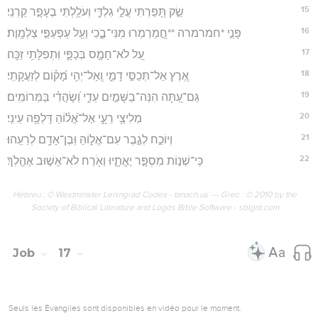
15
שַׂ֣ק תָּ֭פַרְתִּי עֲלֵ֣י גִלְדִּ֑י וְעֹלַ֖לְתִּי בֶעָפָ֣ר קַרְנִֽי׃
16
פָּנַ֣י *חמרמרה **חֳ֭מַרְמְרוּ מִנִּי־בֶ֑כִי וְעַ֖ל עַפְעַפַּ֣י צַלְמָֽוֶת׃
17
עַ֭ל לֹא־חָמָ֣ס בְּכַפָּ֑י וּֽתְפִלָּתִ֥י זַכָּֽה׃
18
אֶ֭רֶץ אַל־תְּכַסִּ֣י דָמִ֑י וְֽאַל־יְהִ֥י מָ֝ק֗וֹם לְזַעֲקָתִֽי׃
19
גַּם־עַ֭תָּה הִנֵּה־בַשָּׁמַ֣יִם עֵדִ֑י וְ֝שָׂהֲדִ֗י בַּמְּרוֹמִֽים׃
20
מְלִיצַ֥י רֵעָ֑י אֶל־אֱ֝ל֗וֹהַ דָּלְפָ֥ה עֵינִֽי׃
21
וְיוֹכַ֣ח לְגֶ֣בֶר עִם־אֱל֑וֹהַּ וּֽבֶן־אָדָ֥ם לְרֵעֵֽהוּ׃
22
כִּֽי־שְׁנ֣וֹת מִסְפָּ֣ר יֶאֱתָ֑יוּ וְאֹ֖רַח לֹא־אָשׁ֣וּב אֶהֱלֹֽךְ׃
Hébreu : © Westminster Leningrad Codex - tanach.us --- Grec : © 2010 by the
Society of Biblical Literature and Logos Bible Software - sblgnt.com
Job
17
Seuls les Évangiles sont disponibles en vidéo pour le moment.