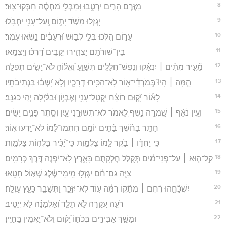
8
מִזֶּ֣רֶם הָרִ֣ים יִרְטָ֑בוּ וּֽמִבְּלִ֥י מַ֝חְסֶ֗ה חִבְּקוּ־צֽוּר׃
9
יִ֭גְזְלוּ מִשֹּׁ֣ד יָת֑וֹם וְֽעַל־עָנִ֥י יַחְבֹּֽלוּ׃
10
עָר֣וֹם הִ֭לְּכוּ בְּלִ֣י לְב֑וּשׁ וּ֝רְעֵבִ֗ים נָ֣שְׂאוּ עֹֽמֶר׃
11
בֵּין־שׁוּרֹתָ֥ם יַצְהִ֑ירוּ יְקָבִ֥ים דָּ֝רְכ֗וּ וַיִּצְמָֽאוּ׃
12
מֵ֘עִ֤יר מְתִ֨ים ׀ יִנְאָ֗קוּ וְנֶֽפֶשׁ־חֲלָלִ֥ים תְּשַׁוֵּ֑עַ וֶ֝אֱל֗וֹהַּ לֹא־יָשִׂ֥ים תִּפְלָֽה׃
13
הֵ֤מָּה ׀ הָיוּ֮ בְּֽמֹרְדֵ֫י־א֥וֹר לֹֽא־הִכִּ֥ירוּ דְרָכָ֑יו וְלֹ֥א יָ֝שְׁב֗וּ בִּנְתִיבֹתָֽיו׃
14
לָא֡וֹר יָ֘ק֤וּם רוֹצֵ֗חַ יִֽקְטָל־עָנִ֥י וְאֶבְי֑וֹן וּ֝בַלַּ֗יְלָה יְהִ֣י כַגַּנָּֽב׃
15
וְעֵ֤ין נֹאֵ֨ף ׀ שָׁ֤מְרָֽה נֶ֣שֶׁף לֵ֭אמֹר לֹא־תְשׁוּרֵ֣נִי עָ֑יִן וְסֵ֖תֶר פָּנִ֣ים יָשִֽׂים׃
16
חָתַ֥ר בַּחֹ֗שֶׁךְ בָּ֫תִּ֥ים יוֹמָ֥ם חִתְּמוּ־לָ֗מוֹ לֹא־יָ֥דְעוּ אֽוֹר׃
17
כִּ֤י יַחְדָּ֨ו ׀ בֹּ֣קֶר לָ֣מוֹ צַלְמָ֑וֶת כִּֽי־יַ֝כִּ֗יר בַּלְה֥וֹת צַלְמָֽוֶת׃
18
קַֽל־ה֤וּא ׀ עַל־פְּנֵי־מַ֗יִם תְּקֻלַּ֣ל חֶלְקָתָ֣ם בָּאָ֑רֶץ לֹֽא־יִ֝פְנֶה דֶּ֣רֶךְ כְּרָמִֽים׃
19
צִיָּ֤ה גַם־חֹ֗ם יִגְזְל֥וּ מֵֽימֵי־שֶׁ֗לֶג שְׁא֣וֹל חָטָֽאוּ׃
20
יִשְׁכָּ֘חֵ֤הוּ רֶ֨חֶם ׀ מְתָ֘ק֤וֹ רִמָּ֗ה ע֥וֹד לֹֽא־יִזָּכֵ֑ר וַתִּשָּׁבֵ֖ר כָּעֵ֣ץ עַוְלָֽה׃
21
רֹעֶ֣ה עֲ֭קָרָה לֹ֣א תֵלֵ֑ד וְ֝אַלְמָנָ֗ה לֹ֣א יְיֵטִֽיב׃
22
וּמָשַׁ֣ךְ אַבִּירִ֣ים בְּכֹח֑וֹ יָ֝ק֗וּם וְֽלֹא־יַאֲמִ֥ין בַּֽחַיִּֽין׃