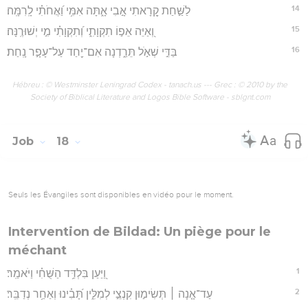
14
לַשַּׁ֣חַת קָ֭רָאתִי אָ֣בִי אָ֑תָּה אִמִּ֥י וַ֝אֲחֹתִ֗י לָֽרִמָּֽה׃
15
וְ֭אַיֵּה אֵפ֣וֹ תִקְוָתִ֑י וְ֝תִקְוָתִ֗י מִ֣י יְשׁוּרֶֽנָּה׃
16
בַּדֵּ֣י שְׁאֹ֣ל תֵּרַ֑דְנָה אִם־יַ֖חַד עַל־עָפָ֣ר נָֽחַת׃
Hébreu : © Westminster Leningrad Codex - tanach.us --- Grec : © 2010 by the
Society of Biblical Literature and Logos Bible Software - sblgnt.com
Job
18
Seuls les Évangiles sont disponibles en vidéo pour le moment.
Intervention de Bildad: Un piège pour le
méchant
1
וַ֭יַּעַן בִּלְדַּ֥ד הַשֻּׁחִ֗י וַיֹּאמַֽר׃
2
עַד־אָ֤נָה ׀ תְּשִׂימ֣וּן קִנְצֵ֣י לְמִלִּ֑ין תָּ֝בִ֗ינוּ וְאַחַ֥ר נְדַבֵּֽר׃