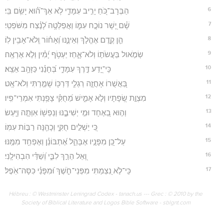
6
הַבְּרָב־כֹּ֭חַ יָרִ֣יב עִמָּדִ֑י לֹ֥א אַךְ־ה֝֗וּא יָשִׂ֥ם בִּֽי׃
7
שָׁ֗ם יָ֭שָׁר נוֹכָ֣ח עִמּ֑וֹ וַאֲפַלְּטָ֥ה לָ֝נֶ֗צַח מִשֹּׁפְטִֽי׃
8
הֵ֤ן קֶ֣דֶם אֶהֱלֹ֣ךְ וְאֵינֶ֑נּוּ וְ֝אָח֗וֹר וְֽלֹא־אָבִ֥ין לֽוֹ׃
9
שְׂמֹ֣אול בַּעֲשֹׂת֣וֹ וְלֹא־אָ֑חַז יַעְטֹ֥ף יָ֝מִ֗ין וְלֹ֣א אֶרְאֶֽה׃
10
כִּֽי־יָ֭דַע דֶּ֣רֶךְ עִמָּדִ֑י בְּ֝חָנַ֗נִי כַּזָּהָ֥ב אֵצֵֽא׃
11
בַּ֭אֲשֻׁרוֹ אָחֲזָ֣ה רַגְלִ֑י דַּרְכּ֖וֹ שָׁמַ֣רְתִּי וְלֹא־אָֽט׃
12
מִצְוַ֣ת שְׂ֭פָתָיו וְלֹ֣א אָמִ֑ישׁ מֵ֝חֻקִּ֗י צָפַ֥נְתִּי אִמְרֵי־פִֽיו׃
13
וְה֣וּא בְ֭אֶחָד וּמִ֣י יְשִׁיבֶ֑נּוּ וְנַפְשׁ֖וֹ אִוְּתָ֣ה וַיָּֽעַשׂ׃
14
כִּ֭י יַשְׁלִ֣ים חֻקִּ֑י וְכָהֵ֖נָּה רַבּ֣וֹת עִמּֽוֹ׃
15
עַל־כֵּ֭ן מִפָּנָ֣יו אֶבָּהֵ֑ל אֶ֝תְבּוֹנֵ֗ן וְאֶפְחַ֥ד מִמֶּֽנּוּ׃
16
וְ֭אֵל הֵרַ֣ךְ לִבִּ֑י וְ֝שַׁדַּ֗י הִבְהִילָֽנִי׃
17
כִּֽי־לֹ֣א נִ֭צְמַתִּי מִפְּנֵי־חֹ֑שֶׁךְ וּ֝מִפָּנַ֗י כִּסָּה־אֹֽפֶל׃
Hébreu : © Westminster Leningrad Codex - tanach.us --- Grec : © 2010 by the
Society of Biblical Literature and Logos Bible Software - sblgnt.com