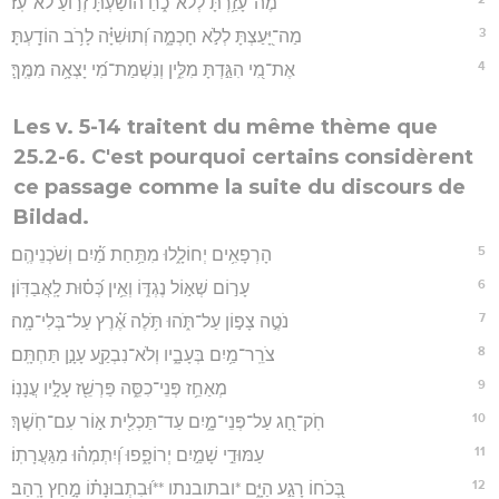
מֶה־עָזַ֥רְתָּ לְלֹא־כֹ֑חַ ה֝וֹשַׁ֗עְתָּ זְר֣וֹעַ לֹא־עֹֽז׃
3
מַה־יָּ֭עַצְתָּ לְלֹ֣א חָכְמָ֑ה וְ֝תוּשִׁיָּ֗ה לָרֹ֥ב הוֹדָֽעְתָּ׃
4
אֶת־מִ֭י הִגַּ֣דְתָּ מִלִּ֑ין וְנִשְׁמַת־מִ֝י יָצְאָ֥ה מִמֶּֽךָּ׃
Les v. 5-14 traitent du même thème que
25.2-6. C'est pourquoi certains considèrent
ce passage comme la suite du discours de
Bildad.
5
הָרְפָאִ֥ים יְחוֹלָ֑לוּ מִתַּ֥חַת מַ֝֗יִם וְשֹׁכְנֵיהֶֽם׃
6
עָר֣וֹם שְׁא֣וֹל נֶגְדּ֑וֹ וְאֵ֥ין כְּ֝ס֗וּת לָֽאֲבַדּֽוֹן׃
7
נֹטֶ֣ה צָפ֣וֹן עַל־תֹּ֑הוּ תֹּ֥לֶה אֶ֝֗רֶץ עַל־בְּלִי־מָֽה׃
8
צֹרֵֽר־מַ֥יִם בְּעָבָ֑יו וְלֹא־נִבְקַ֖ע עָנָ֣ן תַּחְתָּֽם׃
9
מְאַחֵ֥ז פְּנֵי־כִסֵּ֑ה פַּרְשֵׁ֖ז עָלָ֣יו עֲנָנֽוֹ׃
10
חֹֽק־חָ֭ג עַל־פְּנֵי־מָ֑יִם עַד־תַּכְלִ֖ית א֣וֹר עִם־חֹֽשֶׁךְ׃
11
עַמּוּדֵ֣י שָׁמַ֣יִם יְרוֹפָ֑פוּ וְ֝יִתְמְה֗וּ מִגַּעֲרָתֽוֹ׃
12
בְּ֭כֹחוֹ רָגַ֣ע הַיָּ֑ם *ובתובנתו **וּ֝בִתְבוּנָת֗וֹ מָ֣חַץ רָֽהַב׃