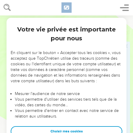
Votre vie privée est importante
Job
14
pour nous
NE MANQUEZ PAS L’ÉVÉNEMENT
En cliquant sur le bouton « Accepter tous les cookies », vous
DE L’ANNÉE !
acceptez que TopChrétien utilise des traceurs (comme des
cookies ou l'identifiant unique de votre compte utilisateur) et
ET SI LEURS ERREURS POUVAIENT VOUS ÉVITER LES
traite vos données à caractère personnel (comme vos
VOTRES ?
données de navigation et les informations renseignées dans
votre compte utilisateur) dans les buts suivants :
On admire souvent les leaders pour leurs réussites, leur impact,
leur foi ou leur vision. Mais on voit moins les doutes, les erreurs
Mesurer l'audience de notre service
Vous permettre d'utiliser des services tiers tels que de la
et les saisons difficiles qu'ils ont traversés, alors même que ce
vidéo, des cartes du monde…
sont elles qui les ont façonnés.
Vous permettre d'entrer en contact avec notre service de
relation aux utilisateurs.
Dans cette conférence, leaders, entrepreneurs, et responsables
reviennent sur les erreurs marquantes de leur parcours et les
clés pour avancer avec plus de sagesse afin que leurs erreurs
Choisir mes cookies