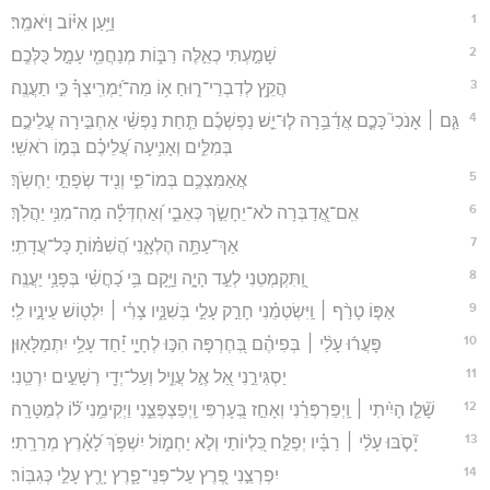
1
וַיַּ֥עַן אִיּ֗וֹב וַיֹּאמַֽר׃
2
שָׁמַ֣עְתִּי כְאֵ֣לֶּה רַבּ֑וֹת מְנַחֲמֵ֖י עָמָ֣ל כֻּלְּכֶֽם׃
3
הֲקֵ֥ץ לְדִבְרֵי־ר֑וּחַ א֥וֹ מַה־יַּ֝מְרִֽיצְךָ֗ כִּ֣י תַעֲנֶֽה׃
4
גַּ֤ם ׀ אָנֹכִי֮ כָּכֶ֪ם אֲדַ֫בֵּ֥רָה ל֤וּ־יֵ֪שׁ נַפְשְׁכֶ֡ם תַּ֤חַת נַפְשִׁ֗י אַחְבִּ֣ירָה עֲלֵיכֶ֣ם
בְּמִלִּ֑ים וְאָנִ֥יעָה עֲ֝לֵיכֶ֗ם בְּמ֣וֹ רֹאשִֽׁי׃
5
אֲאַמִּצְכֶ֥ם בְּמוֹ־פִ֑י וְנִ֖יד שְׂפָתַ֣י יַחְשֹֽׂךְ׃
6
אִֽם־אֲ֭דַבְּרָה לֹא־יֵחָשֵׂ֣ךְ כְּאֵבִ֑י וְ֝אַחְדְּלָ֗ה מַה־מִנִּ֥י יַהֲלֹֽךְ׃
7
אַךְ־עַתָּ֥ה הֶלְאָ֑נִי הֲ֝שִׁמּ֗וֹתָ כָּל־עֲדָתִֽי׃
8
וַֽ֭תִּקְמְטֵנִי לְעֵ֣ד הָיָ֑ה וַיָּ֥קָם בִּ֥י כַ֝חֲשִׁ֗י בְּפָנַ֥י יַעֲנֶֽה׃
9
אַפּ֤וֹ טָרַ֨ף ׀ וַֽיִּשְׂטְמֵ֗נִי חָרַ֣ק עָלַ֣י בְּשִׁנָּ֑יו צָרִ֓י ׀ יִלְט֖וֹשׁ עֵינָ֣יו לִֽי׃
10
פָּעֲר֬וּ עָלַ֨י ׀ בְּפִיהֶ֗ם בְּ֭חֶרְפָּה הִכּ֣וּ לְחָיָ֑י יַ֝֗חַד עָלַ֥י יִתְמַלָּאֽוּן׃
11
יַסְגִּירֵ֣נִי אֵ֭ל אֶ֣ל עֲוִ֑יל וְעַל־יְדֵ֖י רְשָׁעִ֣ים יִרְטֵֽנִי׃
12
שָׁ֘לֵ֤ו הָיִ֨יתִי ׀ וַֽיְפַרְפְּרֵ֗נִי וְאָחַ֣ז בְּ֭עָרְפִּי וַֽיְפַצְפְּצֵ֑נִי וַיְקִימֵ֥נִי ל֝֗וֹ לְמַטָּרָֽה׃
13
יָ֘סֹ֤בּוּ עָלַ֨י ׀ רַבָּ֗יו יְפַלַּ֣ח כִּ֭לְיוֹתַי וְלֹ֣א יַחְמ֑וֹל יִשְׁפֹּ֥ךְ לָ֝אָ֗רֶץ מְרֵרָֽתִי׃
14
יִפְרְצֵ֣נִי פֶ֭רֶץ עַל־פְּנֵי־פָ֑רֶץ יָרֻ֖ץ עָלַ֣י כְּגִבּֽוֹר׃