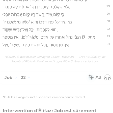
29
הֲלֹ֣א שְׁ֭אֶלְתֶּם ע֣וֹבְרֵי דָ֑רֶךְ וְ֝אֹתֹתָ֗ם לֹ֣א תְנַכֵּֽרוּ׃
30
כִּ֤י לְי֣וֹם אֵ֭יד יֵחָ֣שֶׂךְ רָ֑ע לְי֖וֹם עֲבָר֣וֹת יוּבָֽלוּ׃
31
מִֽי־יַגִּ֣יד עַל־פָּנָ֣יו דַּרְכּ֑וֹ וְהֽוּא־עָ֝שָׂ֗ה מִ֣י יְשַׁלֶּם־לֽוֹ׃
32
וְ֭הוּא לִקְבָר֣וֹת יוּבָ֑ל וְֽעַל־גָּדִ֥ישׁ יִשְׁקֽוֹד׃
33
מָֽתְקוּ־ל֗וֹ רִגְבֵ֫י נָ֥חַל וְ֭אַחֲרָיו כָּל־אָדָ֣ם יִמְשׁ֑וֹךְ וּ֝לְפָנָ֗יו אֵ֣ין מִסְפָּֽר׃
34
וְ֭אֵיךְ תְּנַחֲמ֣וּנִי הָ֑בֶל וּ֝תְשֽׁוּבֹתֵיכֶ֗ם נִשְׁאַר־מָֽעַל׃
Hébreu : © Westminster Leningrad Codex - tanach.us --- Grec : © 2010 by the
Society of Biblical Literature and Logos Bible Software - sblgnt.com
Job
22
Seuls les Évangiles sont disponibles en vidéo pour le moment.
Intervention d'Élifaz: Job est sûrement