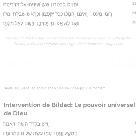
23
יִתֶּן־ל֣וֹ לָ֭בֶטַח וְיִשָּׁעֵ֑ן וְ֝עֵינֵ֗יהוּ עַל־דַּרְכֵיהֶֽם׃
24
ר֤וֹמּוּ מְּעַ֨ט ׀ וְֽאֵינֶ֗נּוּ וְֽהֻמְּכ֗וּ כַּכֹּ֥ל יִקָּפְצ֑וּן וּכְרֹ֖אשׁ שִׁבֹּ֣לֶת יִמָּֽלוּ׃
25
וְאִם־לֹ֣א אֵ֭פוֹ מִ֣י יַכְזִיבֵ֑נִי וְיָשֵׂ֥ם לְ֝אַ֗ל מִלָּתִֽי׃
Hébreu : © Westminster Leningrad Codex - tanach.us --- Grec : © 2010 by the
Society of Biblical Literature and Logos Bible Software - sblgnt.com
Job
25
Seuls les Évangiles sont disponibles en vidéo pour le moment.
Intervention de Bildad: Le pouvoir universel
de Dieu
1
וַ֭יַּעַן בִּלְדַּ֥ד הַשֻּׁחִ֗י וַיֹּאמַֽר׃
2
הַמְשֵׁ֣ל וָפַ֣חַד עִמּ֑וֹ עֹשֶׂ֥ה שָׁ֝ל֗וֹם בִּמְרוֹמָֽיו׃