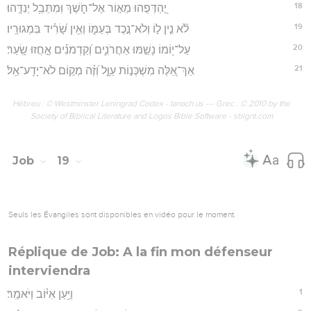
18
יֶ֭הְדְּפֻהוּ מֵא֣וֹר אֶל־חֹ֑שֶׁךְ וּֽמִתֵּבֵ֥ל יְנִדֻּֽהוּ׃
19
לֹ֘א נִ֤ין ל֣וֹ וְלֹא־נֶ֣כֶד בְּעַמּ֑וֹ וְאֵ֥ין שָׂ֝רִ֗יד בִּמְגוּרָֽיו׃
20
עַל־י֭וֹמוֹ נָשַׁ֣מּוּ אַחֲרֹנִ֑ים וְ֝קַדְמֹנִ֗ים אָ֣חֲזוּ שָֽׂעַר׃
21
אַךְ־אֵ֭לֶּה מִשְׁכְּנ֣וֹת עַוָּ֑ל וְ֝זֶ֗ה מְק֣וֹם לֹא־יָדַֽע־אֵֽל׃
Hébreu : © Westminster Leningrad Codex - tanach.us --- Grec : © 2010 by the
Society of Biblical Literature and Logos Bible Software - sblgnt.com
Job
19
Seuls les Évangiles sont disponibles en vidéo pour le moment.
Réplique de Job: A la fin mon défenseur
interviendra
1
וַיַּ֥עַן אִיּ֗וֹב וַיֹּאמַֽר׃