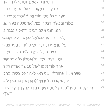
17
ר֭וּחִֽי זָ֣רָה לְאִשְׁתִּ֑י וְ֝חַנֹּתִ֗י לִבְנֵ֥י בִטְנִֽי׃
18
גַּם־עֲ֭וִילִים מָ֣אֲסוּ בִ֑י אָ֝ק֗וּמָה וַיְדַבְּרוּ־בִֽי׃
19
תִּֽ֭עֲבוּנִי כָּל־מְתֵ֣י סוֹדִ֑י וְזֶֽה־אָ֝הַ֗בְתִּי נֶהְפְּכוּ־בִֽי׃
20
בְּעוֹרִ֣י וּ֭בִבְשָׂרִי דָּבְקָ֣ה עַצְמִ֑י וָ֝אֶתְמַלְּטָ֗ה בְּע֣וֹר שִׁנָּֽי׃
21
חָנֻּ֬נִי חָנֻּ֣נִי אַתֶּ֣ם רֵעָ֑י כִּ֥י יַד־אֱ֝ל֗וֹהַּ נָ֣גְעָה בִּֽי׃
22
לָ֭מָּה תִּרְדְּפֻ֣נִי כְמוֹ־אֵ֑ל וּ֝מִבְּשָׂרִ֗י לֹ֣א תִשְׂבָּֽעוּ׃
23
מִֽי־יִתֵּ֣ן אֵ֭פוֹ וְיִכָּתְב֣וּן מִלָּ֑י מִֽי־יִתֵּ֖ן בַּסֵּ֣פֶר וְיֻחָֽקוּ׃
24
בְּעֵט־בַּרְזֶ֥ל וְעֹפָ֑רֶת לָ֝עַ֗ד בַּצּ֥וּר יֵחָצְבֽוּן׃
25
וַאֲנִ֣י יָ֭דַעְתִּי גֹּ֣אֲלִי חָ֑י וְ֝אַחֲר֗וֹן עַל־עָפָ֥ר יָקֽוּם׃
26
וְאַחַ֣ר ע֭וֹרִֽי נִקְּפוּ־זֹ֑את וּ֝מִבְּשָׂרִ֗י אֶֽחֱזֶ֥ה אֱלֽוֹהַּ׃
27
אֲשֶׁ֤ר אֲנִ֨י ׀ אֶֽחֱזֶה־לִּ֗י וְעֵינַ֣י רָא֣וּ וְלֹא־זָ֑ר כָּל֖וּ כִלְיֹתַ֣י בְּחֵקִֽי׃
28
כִּ֣י תֹ֭אמְרוּ מַה־נִּרְדָּף־ל֑וֹ וְשֹׁ֥רֶשׁ דָּ֝בָ֗ר נִמְצָא־בִֽי׃
29
גּ֤וּרוּ לָכֶ֨ם ׀ מִפְּנֵי־חֶ֗רֶב כִּֽי־חֵ֭מָה עֲוֺנ֣וֹת חָ֑רֶב לְמַ֖עַן תֵּדְע֣וּן *שדין
**שַׁדּֽוּן׃
Hébreu : © Westminster Leningrad Codex - tanach.us --- Grec : © 2010 by the