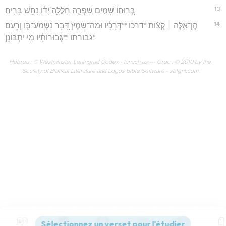
13
בְּ֭רוּחוֹ שָׁמַ֣יִם שִׁפְרָ֑ה חֹֽלֲלָ֥ה יָ֝ד֗וֹ נָחָ֥שׁ בָּרִֽיחַ׃
14
הֶן־אֵ֤לֶּה ׀ קְצ֬וֹת *דרכו **דְּרָכָ֗יו וּמַה־שֵּׁ֣מֶץ דָּ֭בָר נִשְׁמַע־בּ֑וֹ וְרַ֥עַם
*גבורתו **גְּ֝בוּרוֹתָ֗יו מִ֣י יִתְבּוֹנָֽן׃
Hébreu : © Westminster Leningrad Codex - tanach.us --- Grec : © 2010 by the
Society of Biblical Literature and Logos Bible Software - sblgnt.com