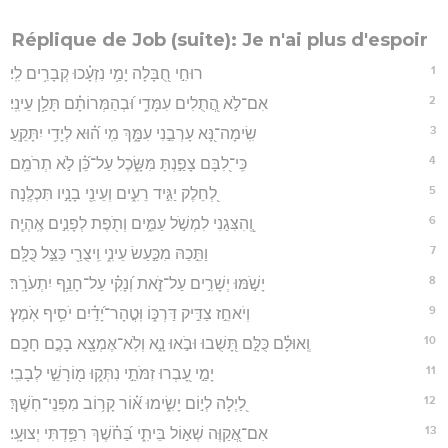
Réplique de Job (suite): Je n'ai plus d'espoir
1
רוּחִ֣י חֻ֭בָּלָה יָמַ֥י נִזְעָ֗כוּ קְבָרִ֥ים לִֽי׃
2
אִם־לֹ֣א הֲ֭תֻלִים עִמָּדִ֑י וּ֝בְהַמְּרוֹתָ֗ם תָּלַ֥ן עֵינִֽי׃
3
שִֽׂימָה־נָּ֭א עָרְבֵ֣נִי עִמָּ֑ךְ מִֽי ה֝֗וּא לְיָדִ֥י יִתָּקֵֽעַ׃
4
כִּֽי־לִ֭בָּם צָפַ֣נְתָּ מִּשָּׂ֑כֶל עַל־כֵּ֝֗ן לֹ֣א תְרֹמֵֽם׃
5
לְ֭חֵלֶק יַגִּ֣יד רֵעִ֑ים וְעֵינֵ֖י בָנָ֣יו תִּכְלֶֽנָה׃
6
וְֽ֭הִצִּגַנִי לִמְשֹׁ֣ל עַמִּ֑ים וְתֹ֖פֶת לְפָנִ֣ים אֶֽהְיֶֽה׃
7
וַתֵּ֣כַהּ מִכַּ֣עַשׂ עֵינִ֑י וִֽיצֻרַ֖י כַּצֵּ֣ל כֻּלָּֽם׃
8
יָשֹׁ֣מּוּ יְשָׁרִ֣ים עַל־זֹ֑את וְ֝נָקִ֗י עַל־חָנֵ֥ף יִתְעֹרָֽר׃
9
וְיֹאחֵ֣ז צַדִּ֣יק דַּרְכּ֑וֹ וּֽטֳהָר־יָ֝דַ֗יִם יֹסִ֥יף אֹֽמֶץ׃
10
וְֽאוּלָ֗ם כֻּלָּ֣ם תָּ֭שֻׁבוּ וּבֹ֣אוּ נָ֑א וְלֹֽא־אֶמְצָ֖א בָכֶ֣ם חָכָֽם׃
11
יָמַ֣י עָ֭בְרוּ זִמֹּתַ֣י נִתְּק֑וּ מ֖וֹרָשֵׁ֣י לְבָבִֽי׃
12
לַ֭יְלָה לְי֣וֹם יָשִׂ֑ימוּ א֝֗וֹר קָר֥וֹב מִפְּנֵי־חֹֽשֶׁךְ׃
13
אִם־אֲ֭קַוֶּה שְׁא֣וֹל בֵּיתִ֑י בַּ֝חֹ֗שֶׁךְ רִפַּ֥דְתִּי יְצוּעָֽי׃