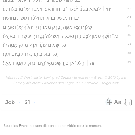
23
יְהִ֤י ׀ לְמַלֵּ֬א בִטְנ֗וֹ יְֽשַׁלַּח־בּ֭וֹ חֲר֣וֹן אַפּ֑וֹ וְיַמְטֵ֥ר עָ֝לֵ֗ימוֹ בִּלְחוּמֽוֹ׃
24
יִ֭בְרַח מִנֵּ֣שֶׁק בַּרְזֶ֑ל תַּ֝חְלְפֵ֗הוּ קֶ֣שֶׁת נְחוּשָֽׁה׃
25
שָׁלַף֮ וַיֵּצֵ֪א מִגֵּ֫וָ֥ה וּ֭בָרָק מִֽמְּרֹרָת֥וֹ יַהֲלֹ֗ךְ עָלָ֥יו אֵמִֽים׃
26
כָּל־חֹשֶׁךְ֮ טָמ֪וּן לִצְפּ֫וּנָ֥יו תְּ֭אָכְלֵהוּ אֵ֣שׁ לֹֽא־נֻפָּ֑ח יֵ֖רַע שָׂרִ֣יד בְּאָהֳלֽוֹ׃
27
יְגַלּ֣וּ שָׁמַ֣יִם עֲוֺנ֑וֹ וְ֝אֶ֗רֶץ מִתְקוֹמָ֘מָ֥ה לֽוֹ׃
28
יִ֭גֶל יְב֣וּל בֵּית֑וֹ נִ֝גָּר֗וֹת בְּי֣וֹם אַפּֽוֹ׃
29
זֶ֤ה ׀ חֵֽלֶק־אָדָ֣ם רָ֭שָׁע מֵאֱלֹהִ֑ים וְנַחֲלַ֖ת אִמְר֣וֹ מֵאֵֽל׃
Hébreu : © Westminster Leningrad Codex - tanach.us --- Grec : © 2010 by the
Society of Biblical Literature and Logos Bible Software - sblgnt.com
Job
21
Seuls les Évangiles sont disponibles en vidéo pour le moment.