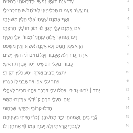
2
עַד־אָ֭נָה תּוֹגְי֣וּן נַפְשִׁ֑י וּֽתְדַכְּאוּנַ֥נִי בְמִלִּֽים׃
3
זֶ֤ה עֶ֣שֶׂר פְּ֭עָמִים תַּכְלִימ֑וּנִי לֹֽא־תֵ֝בֹ֗שׁוּ תַּהְכְּרוּ־לִֽי׃
4
וְאַף־אָמְנָ֥ם שָׁגִ֑יתִי אִ֝תִּ֗י תָּלִ֥ין מְשׁוּגָתִֽי׃
5
אִם־אָ֭מְנָם עָלַ֣י תַּגְדִּ֑ילוּ וְתוֹכִ֥יחוּ עָ֝לַ֗י חֶרְפָּתִּֽי׃
6
דְּֽעוּ־אֵ֭פוֹ כִּי־אֱל֣וֹהַּ עִוְּתָ֑נִי וּ֝מְצוּד֗וֹ עָלַ֥י הִקִּֽיף׃
7
הֵ֤ן אֶצְעַ֣ק חָ֭מָס וְלֹ֣א אֵעָנֶ֑ה אֲ֝שַׁוַּ֗ע וְאֵ֣ין מִשְׁפָּֽט׃
8
אָרְחִ֣י גָ֭דַר וְלֹ֣א אֶעֱב֑וֹר וְעַ֥ל נְ֝תִיבוֹתַ֗י חֹ֣שֶׁךְ יָשִֽׂים׃
9
כְּ֭בוֹדִי מֵעָלַ֣י הִפְשִׁ֑יט וַ֝יָּ֗סַר עֲטֶ֣רֶת רֹאשִֽׁי׃
10
יִתְּצֵ֣נִי סָ֭בִיב וָאֵלַ֑ךְ וַיַּסַּ֥ע כָּ֝עֵ֗ץ תִּקְוָתִֽי׃
11
וַיַּ֣חַר עָלַ֣י אַפּ֑וֹ וַיַּחְשְׁבֵ֖נִי ל֣וֹ כְצָרָֽיו׃
12
יַ֤חַד ׀ יָ֘בֹ֤אוּ גְדוּדָ֗יו וַיָּסֹ֣לּוּ עָלַ֣י דַּרְכָּ֑ם וַיַּחֲנ֖וּ סָבִ֣יב לְאָהֳלִֽי׃
13
אַ֭חַי מֵעָלַ֣י הִרְחִ֑יק וְ֝יֹדְעַ֗י אַךְ־זָ֥רוּ מִמֶּֽנִּי׃
14
חָדְל֥וּ קְרוֹבָ֑י וּֽמְיֻדָּעַ֥י שְׁכֵחֽוּנִי׃
15
גָּ֘רֵ֤י בֵיתִ֣י וְ֭אַמְהֹתַי לְזָ֣ר תַּחְשְׁבֻ֑נִי נָ֝כְרִ֗י הָיִ֥יתִי בְעֵינֵיהֶֽם׃
16
לְעַבְדִּ֣י קָ֭רָאתִי וְלֹ֣א יַעֲנֶ֑ה בְּמוֹ־פִ֝֗י אֶתְחַנֶּן־לֽוֹ׃