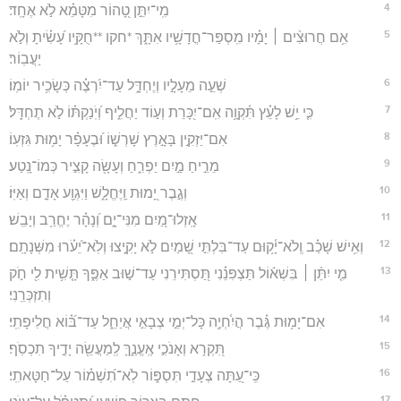
4
מִֽי־יִתֵּ֣ן טָ֭הוֹר מִטָּמֵ֗א לֹ֣א אֶחָֽד׃
5
אִ֥ם חֲרוּצִ֨ים ׀ יָמָ֗יו מִֽסְפַּר־חֳדָשָׁ֥יו אִתָּ֑ךְ *חקו **חֻקָּ֥יו עָ֝שִׂ֗יתָ וְלֹ֣א
יַעֲבֽוֹר׃
6
שְׁעֵ֣ה מֵעָלָ֣יו וְיֶחְדָּ֑ל עַד־יִ֝רְצֶ֗ה כְּשָׂכִ֥יר יוֹמֽוֹ׃
7
כִּ֤י יֵ֥שׁ לָעֵ֗ץ תִּ֫קְוָ֥ה אִֽם־יִ֭כָּרֵת וְע֣וֹד יַחֲלִ֑יף וְ֝יֹֽנַקְתּ֗וֹ לֹ֣א תֶחְדָּֽל׃
8
אִם־יַזְקִ֣ין בָּאָ֣רֶץ שָׁרְשׁ֑וֹ וּ֝בֶעָפָ֗ר יָמ֥וּת גִּזְעֽוֹ׃
9
מֵרֵ֣יחַ מַ֣יִם יַפְרִ֑חַ וְעָשָׂ֖ה קָצִ֣יר כְּמוֹ־נָֽטַע׃
10
וְגֶ֣בֶר יָ֭מוּת וַֽיֶּחֱלָ֑שׁ וַיִּגְוַ֖ע אָדָ֣ם וְאַיּֽוֹ׃
11
אָֽזְלוּ־מַ֭יִם מִנִּי־יָ֑ם וְ֝נָהָ֗ר יֶחֱרַ֥ב וְיָבֵֽשׁ׃
12
וְאִ֥ישׁ שָׁכַ֗ב וְֽלֹא־יָ֫ק֥וּם עַד־בִּלְתִּ֣י שָׁ֭מַיִם לֹ֣א יָקִ֑יצוּ וְלֹֽא־יֵ֝עֹ֗רוּ מִשְּׁנָתָֽם׃
13
מִ֤י יִתֵּ֨ן ׀ בִּשְׁא֬וֹל תַּצְפִּנֵ֗נִי תַּ֭סְתִּירֵנִי עַד־שׁ֣וּב אַפֶּ֑ךָ תָּ֤שִׁ֥ית לִ֖י חֹ֣ק
וְתִזְכְּרֵֽנִי׃
14
אִם־יָמ֥וּת גֶּ֗בֶר הֲיִ֫חְיֶ֥ה כָּל־יְמֵ֣י צְבָאִ֣י אֲיַחֵ֑ל עַד־בּ֝֗וֹא חֲלִיפָתִֽי׃
15
תִּ֭קְרָא וְאָנֹכִ֣י אֶֽעֱנֶ֑ךָּ לְֽמַעֲשֵׂ֖ה יָדֶ֣יךָ תִכְסֹֽף׃
16
כִּֽי־עַ֭תָּה צְעָדַ֣י תִּסְפּ֑וֹר לֹֽא־תִ֝שְׁמ֗וֹר עַל־חַטָּאתִֽי׃
17