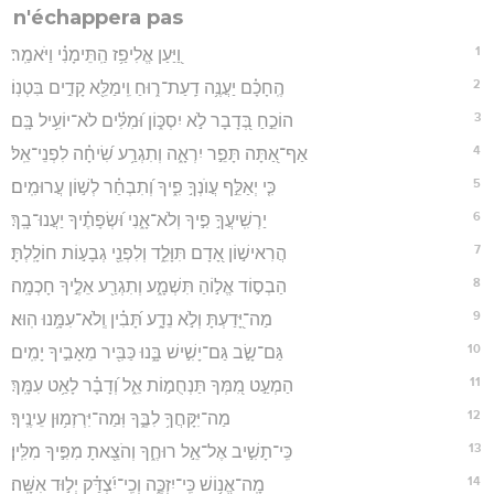
n'échappera pas
1
וַ֭יַּעַן אֱלִיפַ֥ז הַֽתֵּימָנִ֗י וַיֹּאמַֽר׃
2
הֶֽחָכָ֗ם יַעֲנֶ֥ה דַֽעַת־ר֑וּחַ וִֽימַלֵּ֖א קָדִ֣ים בִּטְנֽוֹ׃
3
הוֹכֵ֣חַ בְּ֭דָבָר לֹ֣א יִסְכּ֑וֹן וּ֝מִלִּ֗ים לֹא־יוֹעִ֥יל בָּֽם׃
4
אַף־אַ֭תָּה תָּפֵ֣ר יִרְאָ֑ה וְתִגְרַ֥ע שִׂ֝יחָ֗ה לִפְנֵי־אֵֽל׃
5
כִּ֤י יְאַלֵּ֣ף עֲוֺנְךָ֣ פִ֑יךָ וְ֝תִבְחַ֗ר לְשׁ֣וֹן עֲרוּמִֽים׃
6
יַרְשִֽׁיעֲךָ֣ פִ֣יךָ וְלֹא־אָ֑נִי וּ֝שְׂפָתֶ֗יךָ יַעֲנוּ־בָֽךְ׃
7
הֲרִאישׁ֣וֹן אָ֭דָם תִּוָּלֵ֑ד וְלִפְנֵ֖י גְבָע֣וֹת חוֹלָֽלְתָּ׃
8
הַבְס֣וֹד אֱל֣וֹהַ תִּשְׁמָ֑ע וְתִגְרַ֖ע אֵלֶ֣יךָ חָכְמָֽה׃
9
מַה־יָּ֭דַעְתָּ וְלֹ֣א נֵדָ֑ע תָּ֝בִ֗ין וְֽלֹא־עִמָּ֥נוּ הֽוּא׃
10
גַּם־שָׂ֣ב גַּם־יָשִׁ֣ישׁ בָּ֑נוּ כַּבִּ֖יר מֵאָבִ֣יךָ יָמִֽים׃
11
הַמְעַ֣ט מִ֭מְּךָ תַּנְחֻמ֣וֹת אֵ֑ל וְ֝דָבָ֗ר לָאַ֥ט עִמָּֽךְ׃
12
מַה־יִּקָּחֲךָ֥ לִבֶּ֑ךָ וּֽמַה־יִּרְזְמ֥וּן עֵינֶֽיךָ׃
13
כִּֽי־תָשִׁ֣יב אֶל־אֵ֣ל רוּחֶ֑ךָ וְהֹצֵ֖אתָ מִפִּ֣יךָ מִלִּֽין׃
14
מָֽה־אֱנ֥וֹשׁ כִּֽי־יִזְכֶּ֑ה וְכִֽי־יִ֝צְדַּ֗ק יְל֣וּד אִשָּֽׁה׃