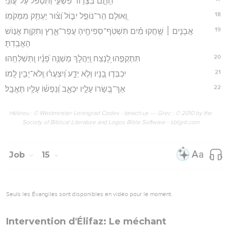
חָתֻ֣ם בִּצְר֣וֹר פִּשְׁעִ֑י וַ֝תִּטְפֹּ֗ל עַל־עֲוֺנִֽי׃
18
וְ֭אוּלָם הַר־נוֹפֵ֣ל יִבּ֑וֹל וְ֝צ֗וּר יֶעְתַּ֥ק מִמְּקֹמֽוֹ׃
19
אֲבָנִ֤ים ׀ שָׁ֥חֲקוּ מַ֗יִם תִּשְׁטֹֽף־סְפִיחֶ֥יהָ עֲפַר־אָ֑רֶץ וְתִקְוַ֖ת אֱנ֣וֹשׁ
הֶאֱבַֽדְתָּ׃
20
תִּתְקְפֵ֣הוּ לָ֭נֶצַח וַֽיַּהֲלֹ֑ךְ מְשַׁנֶּ֥ה פָ֝נָ֗יו וַֽתְּשַׁלְּחֵֽהוּ׃
21
יִכְבְּד֣וּ בָ֭נָיו וְלֹ֣א יֵדָ֑ע וְ֝יִצְעֲר֗וּ וְֽלֹא־יָבִ֥ין לָֽמוֹ׃
22
אַךְ־בְּ֭שָׂרוֹ עָלָ֣יו יִכְאָ֑ב וְ֝נַפְשׁ֗וֹ עָלָ֥יו תֶּאֱבָֽל׃
Hébreu : © Westminster Leningrad Codex - tanach.us --- Grec : © 2010 by the
Society of Biblical Literature and Logos Bible Software - sblgnt.com
Job
15
Seuls les Évangiles sont disponibles en vidéo pour le moment.
Intervention d'Élifaz: Le méchant