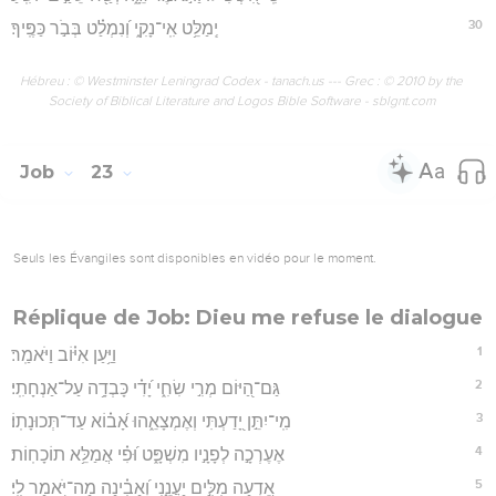
30
יְֽמַלֵּ֥ט אִֽי־נָקִ֑י וְ֝נִמְלַ֗ט בְּבֹ֣ר כַּפֶּֽיךָ׃
Hébreu : © Westminster Leningrad Codex - tanach.us --- Grec : © 2010 by the
Society of Biblical Literature and Logos Bible Software - sblgnt.com
Job
23
Seuls les Évangiles sont disponibles en vidéo pour le moment.
Réplique de Job: Dieu me refuse le dialogue
1
וַיַּ֥עַן אִיּ֗וֹב וַיֹּאמַֽר׃
2
גַּם־הַ֭יּוֹם מְרִ֣י שִׂחִ֑י יָ֝דִ֗י כָּבְדָ֥ה עַל־אַנְחָתִֽי׃
3
מִֽי־יִתֵּ֣ן יָ֭דַעְתִּי וְאֶמְצָאֵ֑הוּ אָ֝ב֗וֹא עַד־תְּכוּנָתֽוֹ׃
4
אֶעֶרְכָ֣ה לְפָנָ֣יו מִשְׁפָּ֑ט וּ֝פִ֗י אֲמַלֵּ֥א תוֹכָחֽוֹת׃
5
אֵ֭דְעָה מִלִּ֣ים יַעֲנֵ֑נִי וְ֝אָבִ֗ינָה מַה־יֹּ֥אמַר לִֽי׃