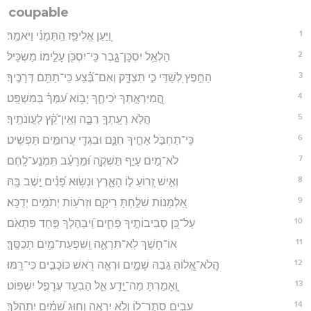
coupable
1
וַ֭יַּעַן אֱלִיפַ֥ז הַֽתֵּמָנִ֗י וַיֹּאמַֽר׃
2
הַלְאֵ֥ל יִסְכָּן־גָּ֑בֶר כִּֽי־יִסְכֹּ֖ן עָלֵ֣ימוֹ מַשְׂכִּֽיל׃
3
הַחֵ֣פֶץ לְ֭שַׁדַּי כִּ֣י תִצְדָּ֑ק וְאִם־בֶּ֝֗צַע כִּֽי־תַתֵּ֥ם דְּרָכֶֽיךָ׃
4
הֲֽ֭מִיִּרְאָ֣תְךָ יֹכִיחֶ֑ךָ יָב֥וֹא עִ֝מְּךָ֗ בַּמִּשְׁפָּֽט׃
5
הֲלֹ֣א רָעָֽתְךָ֣ רַבָּ֑ה וְאֵֽין־קֵ֝֗ץ לַעֲוֺנֹתֶֽיךָ׃
6
כִּֽי־תַחְבֹּ֣ל אַחֶ֣יךָ חִנָּ֑ם וּבִגְדֵ֖י עֲרוּמִּ֣ים תַּפְשִֽׁיט׃
7
לֹא־מַ֭יִם עָיֵ֣ף תַּשְׁקֶ֑ה וּ֝מֵרָעֵ֗ב תִּֽמְנַֽע־לָֽחֶם׃
8
וְאִ֣ישׁ זְ֭רוֹעַ ל֣וֹ הָאָ֑רֶץ וּנְשׂ֥וּא פָ֝נִ֗ים יֵ֣שֶׁב בָּֽהּ׃
9
אַ֭לְמָנוֹת שִׁלַּ֣חְתָּ רֵיקָ֑ם וּזְרֹע֖וֹת יְתֹמִ֣ים יְדֻכָּֽא׃
10
עַל־כֵּ֭ן סְבִיבוֹתֶ֣יךָ פַחִ֑ים וִֽ֝יבַהֶלְךָ פַּ֣חַד פִּתְאֹֽם׃
11
אוֹ־חֹ֥שֶׁךְ לֹֽא־תִרְאֶ֑ה וְֽשִׁפְעַת־מַ֥יִם תְּכַסֶּֽךָּ׃
12
הֲ‍ֽלֹא־אֱ֭לוֹהַּ גֹּ֣בַהּ שָׁמָ֑יִם וּרְאֵ֤ה רֹ֖אשׁ כּוֹכָבִ֣ים כִּי־רָֽמּוּ׃
13
וְֽ֭אָמַרְתָּ מַה־יָּ֣דַֽע אֵ֑ל הַבְעַ֖ד עֲרָפֶ֣ל יִשְׁפּֽוֹט׃
14
עָבִ֣ים סֵֽתֶר־ל֭וֹ וְלֹ֣א יִרְאֶ֑ה וְח֥וּג שָׁ֝מַ֗יִם יִתְהַלָּֽךְ׃