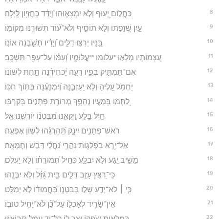
8
כַּחֲל֣וֹם יָ֭עוּף וְלֹ֣א יִמְצָא֑וּהוּ וְ֝יֻדַּ֗ד כְּחֶזְי֥וֹן לָֽיְלָה׃
9
עַ֣יִן שְׁ֭זָפַתּוּ וְלֹ֣א תוֹסִ֑יף וְלֹא־ע֝֗וֹד תְּשׁוּרֶ֥נּוּ מְקוֹמֽוֹ׃
10
בָּ֭נָיו יְרַצּ֣וּ דַלִּ֑ים וְ֝יָדָ֗יו תָּשֵׁ֥בְנָה אוֹנֽוֹ׃
11
עַ֭צְמוֹתָיו מָלְא֣וּ *עלומו **עֲלוּמָ֑יו וְ֝עִמּ֗וֹ עַל־עָפָ֥ר תִּשְׁכָּֽב׃
12
אִם־תַּמְתִּ֣יק בְּפִ֣יו רָעָ֑ה יַ֝כְחִידֶ֗נָּה תַּ֣חַת לְשׁוֹנֽוֹ׃
13
יַחְמֹ֣ל עָ֭לֶיהָ וְלֹ֣א יַֽעַזְבֶ֑נָּה וְ֝יִמְנָעֶ֗נָּה בְּת֣וֹךְ חִכּֽוֹ׃
14
לַ֭חְמוֹ בְּמֵעָ֣יו נֶהְפָּ֑ךְ מְרוֹרַ֖ת פְּתָנִ֣ים בְּקִרְבּֽוֹ׃
15
חַ֣יִל בָּ֭לַע וַיְקִאֶ֑נּוּ מִ֝בִּטְנ֗וֹ יוֹרִשֶׁ֥נּוּ אֵֽל׃
16
רֹאשׁ־פְּתָנִ֥ים יִינָ֑ק תַּֽ֝הַרְגֵ֗הוּ לְשׁ֣וֹן אֶפְעֶֽה׃
17
אַל־יֵ֥רֶא בִפְלַגּ֑וֹת נַהֲרֵ֥י נַ֝חֲלֵ֗י דְּבַ֣שׁ וְחֶמְאָֽה׃
18
מֵשִׁ֣יב יָ֭גָע וְלֹ֣א יִבְלָ֑ע כְּחֵ֥יל תְּ֝מוּרָת֗וֹ וְלֹ֣א יַעֲלֹֽס׃
19
כִּֽי־רִ֭צַּץ עָזַ֣ב דַּלִּ֑ים בַּ֥יִת גָּ֝זַ֗ל וְלֹ֣א יִבֶנֵֽהוּ׃
20
כִּ֤י ׀ לֹא־יָדַ֣ע שָׁלֵ֣ו בְּבִטְנ֑וֹ בַּ֝חֲמוּד֗וֹ לֹ֣א יְמַלֵּֽט׃
21
אֵין־שָׂרִ֥יד לְאָכְל֑וֹ עַל־כֵּ֝֗ן לֹא־יָחִ֥יל טוּבֽוֹ׃
22
בִּמְלֹ֣אות שִׂ֭פְקוֹ יֵ֣צֶר ל֑וֹ כָּל־יַ֖ד עָמֵ֣ל תְּבוֹאֶֽנּוּ׃