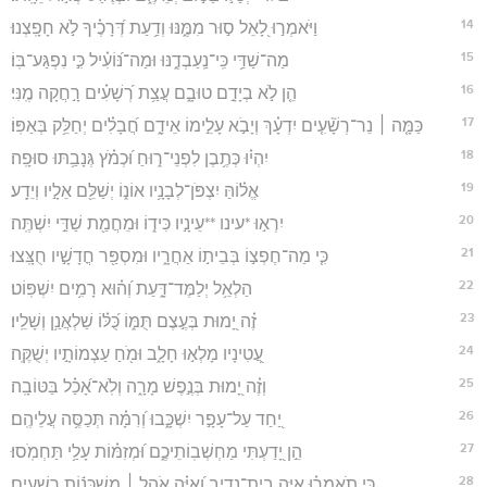
14
וַיֹּאמְר֣וּ לָ֭אֵל ס֣וּר מִמֶּ֑נּוּ וְדַ֥עַת דְּ֝רָכֶ֗יךָ לֹ֣א חָפָֽצְנוּ׃
15
מַה־שַׁדַּ֥י כִּֽי־נַֽעַבְדֶ֑נּוּ וּמַה־נּ֝וֹעִ֗יל כִּ֣י נִפְגַּע־בּֽוֹ׃
16
הֵ֤ן לֹ֣א בְיָדָ֣ם טוּבָ֑ם עֲצַ֥ת רְ֝שָׁעִ֗ים רָ֣חֲקָה מֶֽנִּי׃
17
כַּמָּ֤ה ׀ נֵר־רְשָׁ֘עִ֤ים יִדְעָ֗ךְ וְיָבֹ֣א עָלֵ֣ימוֹ אֵידָ֑ם חֲ֝בָלִ֗ים יְחַלֵּ֥ק בְּאַפּֽוֹ׃
18
יִהְי֗וּ כְּתֶ֥בֶן לִפְנֵי־ר֑וּחַ וּ֝כְמֹ֗ץ גְּנָבַ֥תּוּ סוּפָֽה׃
19
אֱל֗וֹהַּ יִצְפֹּן־לְבָנָ֥יו אוֹנ֑וֹ יְשַׁלֵּ֖ם אֵלָ֣יו וְיֵדָֽע׃
20
יִרְא֣וּ *עינו **עֵינָ֣יו כִּיד֑וֹ וּמֵחֲמַ֖ת שַׁדַּ֣י יִשְׁתֶּֽה׃
21
כִּ֤י מַה־חֶפְצ֣וֹ בְּבֵית֣וֹ אַחֲרָ֑יו וּמִסְפַּ֖ר חֳדָשָׁ֣יו חֻצָּֽצוּ׃
22
הַלְאֵ֥ל יְלַמֶּד־דָּ֑עַת וְ֝ה֗וּא רָמִ֥ים יִשְׁפּֽוֹט׃
23
זֶ֗ה יָ֭מוּת בְּעֶ֣צֶם תֻּמּ֑וֹ כֻּ֝לּ֗וֹ שַׁלְאֲנַ֥ן וְשָׁלֵֽיו׃
24
עֲ֭טִינָיו מָלְא֣וּ חָלָ֑ב וּמֹ֖חַ עַצְמוֹתָ֣יו יְשֻׁקֶּֽה׃
25
וְזֶ֗ה יָ֭מוּת בְּנֶ֣פֶשׁ מָרָ֑ה וְלֹֽא־אָ֝כַ֗ל בַּטּוֹבָֽה׃
26
יַ֭חַד עַל־עָפָ֣ר יִשְׁכָּ֑בוּ וְ֝רִמָּ֗ה תְּכַסֶּ֥ה עֲלֵיהֶֽם׃
27
הֵ֣ן יָ֭דַעְתִּי מַחְשְׁבֽוֹתֵיכֶ֑ם וּ֝מְזִמּ֗וֹת עָלַ֥י תַּחְמֹֽסוּ׃
28
כִּ֤י תֹֽאמְר֗וּ אַיֵּ֥ה בֵית־נָדִ֑יב וְ֝אַיֵּ֗ה אֹ֤הֶל ׀ מִשְׁכְּנ֬וֹת רְשָׁעִֽים׃