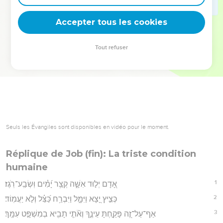
deviennent vos tremplins. Que vous guidiez un ministère, une
équipe, un groupe ou une famille, leur expérience est faite
Accepter tous les cookies
pour vous.
Tout refuser
Je découvre l’événement
Seuls les Évangiles sont disponibles en vidéo pour le moment.
Réplique de Job (fin): La triste condition
humaine
1
אָ֭דָם יְל֣וּד אִשָּׁ֑ה קְצַ֥ר יָ֝מִ֗ים וּֽשְׂבַֽע־רֹֽגֶז׃
2
כְּצִ֣יץ יָ֭צָא וַיִּמָּ֑ל וַיִּבְרַ֥ח כַּ֝צֵּ֗ל וְלֹ֣א יַעֲמֽוֹד׃
3
אַף־עַל־זֶ֭ה פָּקַ֣חְתָּ עֵינֶ֑ךָ וְאֹ֘תִ֤י תָבִ֖יא בְמִשְׁפָּ֣ט עִמָּֽךְ׃