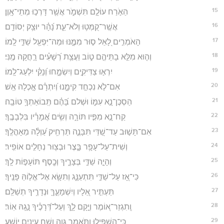
15
הַאֹ֣רַח עוֹלָ֣ם תִּשְׁמֹ֑ר אֲשֶׁ֖ר דָּרְכ֣וּ מְתֵי־אָֽוֶן׃
16
אֲשֶֽׁר־קֻמְּט֥וּ וְלֹא־עֵ֑ת נָ֝הָ֗ר יוּצַ֥ק יְסוֹדָֽם׃
17
הָאֹמְרִ֣ים לָ֭אֵל ס֣וּר מִמֶּ֑נּוּ וּמַה־יִּפְעַ֖ל שַׁדַּ֣י לָֽמוֹ׃
18
וְה֤וּא מִלֵּ֣א בָתֵּיהֶ֣ם ט֑וֹב וַעֲצַ֥ת רְ֝שָׁעִ֗ים רָ֣חֲקָה מֶֽנִּי׃
19
יִרְא֣וּ צַדִּיקִ֣ים וְיִשְׂמָ֑חוּ וְ֝נָקִ֗י יִלְעַג־לָֽמוֹ׃
20
אִם־לֹ֣א נִכְחַ֣ד קִימָ֑נוּ וְ֝יִתְרָ֗ם אָ֣כְלָה אֵֽשׁ׃
21
הַסְכֶּן־נָ֣א עִמּ֑וֹ וּשְׁלם בָּ֝הֶ֗ם תְּֽבוֹאַתְךָ֥ טוֹבָֽה׃
22
קַח־נָ֣א מִפִּ֣יו תּוֹרָ֑ה וְשִׂ֥ים אֲ֝מָרָ֗יו בִּלְבָבֶֽךָ׃
23
אִם־תָּשׁ֣וּב עַד־שַׁ֭דַּי תִּבָּנֶ֑ה תַּרְחִ֥יק עַ֝וְלָ֗ה מֵאָהֳלֶֽךָ׃
24
וְשִׁית־עַל־עָפָ֥ר בָּ֑צֶר וּבְצ֖וּר נְחָלִ֣ים אוֹפִֽיר׃
25
וְהָיָ֣ה שַׁדַּ֣י בְּצָרֶ֑יךָ וְכֶ֖סֶף תּוֹעָפ֣וֹת לָֽךְ׃
26
כִּי־אָ֭ז עַל־שַׁדַּ֣י תִּתְעַנָּ֑ג וְתִשָּׂ֖א אֶל־אֱל֣וֹהַּ פָּנֶֽיךָ׃
27
תַּעְתִּ֣יר אֵ֭לָיו וְיִשְׁמָעֶ֑ךָּ וּנְדָרֶ֥יךָ תְשַׁלֵּֽם׃
28
וְֽתִגְזַר־א֭וֹמֶר וְיָ֣קָם לָ֑ךְ וְעַל־דְּ֝רָכֶ֗יךָ נָ֣גַֽהּ אֽוֹר׃
29
כִּֽי־הִ֭שְׁפִּילוּ וַתֹּ֣אמֶר גֵּוָ֑ה וְשַׁ֖ח עֵינַ֣יִם יוֹשִֽׁעַ׃