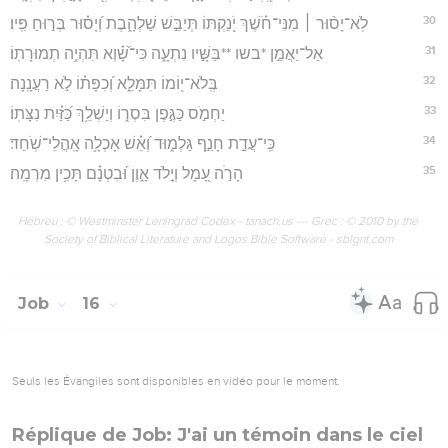
30
לֹֽא־יָס֨וּר ׀ מִנִּי־חֹ֗שֶׁךְ יֹֽ֭נַקְתּוֹ תְּיַבֵּ֣שׁ שַׁלְהָ֑בֶת וְ֝יָס֗וּר בְּר֣וּחַ פִּֽיו׃
31
אַל־יַאֲמֵ֣ן *בשו **בַּשָּׁ֣יו נִתְעָ֑ה כִּי־שָׁ֝֗וְא תִּהְיֶ֥ה תְמוּרָתֽוֹ׃
32
בְּֽלֹא־י֭וֹמוֹ תִּמָּלֵ֑א וְ֝כִפָּת֗וֹ לֹ֣א רַעֲנָֽנָה׃
33
יַחְמֹ֣ס כַּגֶּ֣פֶן בִּסְר֑וֹ וְיַשְׁלֵ֥ךְ כַּ֝זַּ֗יִת נִצָּתֽוֹ׃
34
כִּֽי־עֲדַ֣ת חָנֵ֣ף גַּלְמ֑וּד וְ֝אֵ֗שׁ אָכְלָ֥ה אָֽהֳלֵי־שֹֽׁחַד׃
35
הָרֹ֣ה עָ֭מָל וְיָ֣לֹד אָ֑וֶן וּ֝בִטְנָ֗ם תָּכִ֥ין מִרְמָֽה׃
Hébreu : © Westminster Leningrad Codex - tanach.us --- Grec : © 2010 by the
Society of Biblical Literature and Logos Bible Software - sblgnt.com
Job
16
Seuls les Évangiles sont disponibles en vidéo pour le moment.
Réplique de Job: J'ai un témoin dans le ciel