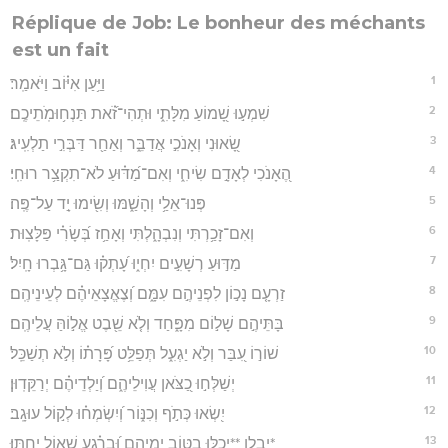
Réplique de Job: Le bonheur des méchants
est un fait
1
וַיַּ֥עַן אִיּ֗וֹב וַיֹּאמַֽר׃
2
שִׁמְע֣וּ שָׁ֭מוֹעַ מִלָּתִ֑י וּתְהִי־זֹ֝֗את תַּנְח֥וּמֹֽתֵיכֶֽם׃
3
שָׂ֭אוּנִי וְאָנֹכִ֣י אֲדַבֵּ֑ר וְאַחַ֖ר דַּבְּרִ֣י תַלְעִֽיג׃
4
הֶ֭אָנֹכִי לְאָדָ֣ם שִׂיחִ֑י וְאִם־מַ֝דּ֗וּעַ לֹא־תִקְצַ֥ר רוּחִֽי׃
5
פְּנוּ־אֵלַ֥י וְהָשַׁ֑מּוּ וְשִׂ֖ימוּ יָ֣ד עַל־פֶּֽה׃
6
וְאִם־זָכַ֥רְתִּי וְנִבְהָ֑לְתִּי וְאָחַ֥ז בְּ֝שָׂרִ֗י פַּלָּצֽוּת׃
7
מַדּ֣וּעַ רְשָׁעִ֣ים יִחְי֑וּ עָ֝תְק֗וּ גַּם־גָּ֥בְרוּ חָֽיִל׃
8
זַרְעָ֤ם נָכ֣וֹן לִפְנֵיהֶ֣ם עִמָּ֑ם וְ֝צֶאֱצָאֵיהֶ֗ם לְעֵינֵיהֶֽם׃
9
בָּתֵּיהֶ֣ם שָׁל֣וֹם מִפָּ֑חַד וְלֹ֤א שֵׁ֖בֶט אֱל֣וֹהַּ עֲלֵיהֶֽם׃
10
שׁוֹר֣וֹ עִ֭בַּר וְלֹ֣א יַגְעִ֑ל תְּפַלֵּ֥ט פָּ֝רָת֗וֹ וְלֹ֣א תְשַׁכֵּֽל׃
11
יְשַׁלְּח֣וּ כַ֭צֹּאן עֲוִילֵיהֶ֑ם וְ֝יַלְדֵיהֶ֗ם יְרַקֵּדֽוּן׃
12
יִ֭שְׂאוּ כְּתֹ֣ף וְכִנּ֑וֹר וְ֝יִשְׂמְח֗וּ לְק֣וֹל עוּגָֽב׃
13
*יבלו **יְכַלּ֣וּ בַטּ֣וֹב יְמֵיהֶ֑ם וּ֝בְרֶ֗גַע שְׁא֣וֹל יֵחָֽתּוּ׃