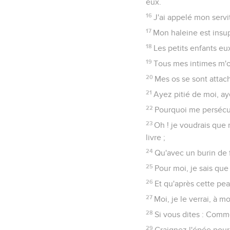
eux.
16
J'ai appelé mon servi
17
Mon haleine est insu
18
Les petits enfants eu
19
Tous mes intimes m'o
20
Mes os se sont attac
21
Ayez pitié de moi, ay
22
Pourquoi me persécu
23
Oh ! je voudrais que 
livre ;
24
Qu'avec un burin de f
25
Pour moi, je sais que 
26
Et qu'après cette peau
27
Moi, je le verrai, à 
28
Si vous dites : Comm
29
Craignez l'épée pour 