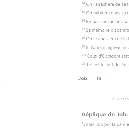
14
On l'arrachera de sa 
15
On habitera dans sa t
16
En bas ses racines s
17
Sa mémoire disparaîtr
18
On le chassera de la 
19
Il n'aura ni lignée, 
20
Ceux d'Occident seron
21
Tel est le sort de l'i
Job
19
Seuls les É
Réplique de Job:
1
Alors Job prit la parole,