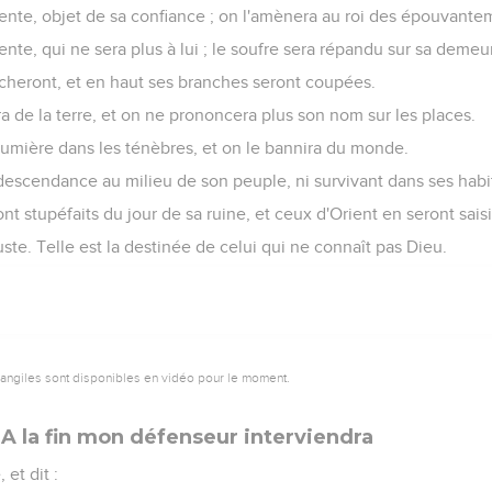
tente, objet de sa confiance ; on l'amènera au roi des épouvante
ente, qui ne sera plus à lui ; le soufre sera répandu sur sa demeu
écheront, et en haut ses branches seront coupées.
a de la terre, et on ne prononcera plus son nom sur les places.
lumière dans les ténèbres, et on le bannira du monde.
ni descendance au milieu de son peuple, ni survivant dans ses habi
t stupéfaits du jour de sa ruine, et ceux d'Orient en seront saisi
njuste. Telle est la destinée de celui qui ne connaît pas Dieu.
vangiles sont disponibles en vidéo pour le moment.
 A la fin mon défenseur interviendra
 et dit :