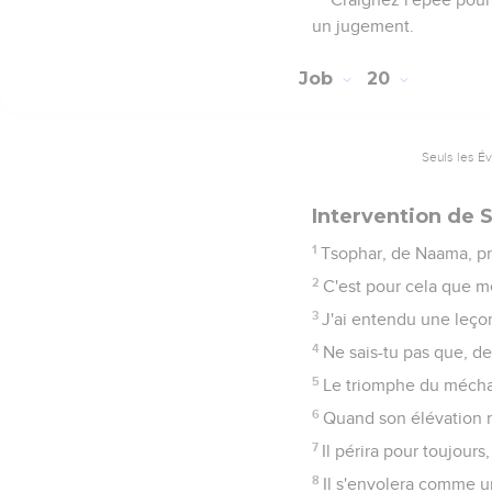
un jugement.
Job
20
Seuls les É
Intervention de 
1
Tsophar, de Naama, prit
2
C'est pour cela que me
3
J'ai entendu une leçon
4
Ne sais-tu pas que, de
5
Le triomphe du méchan
6
Quand son élévation mo
7
Il périra pour toujours
8
Il s'envolera comme un