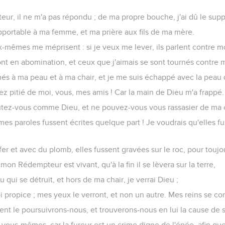
teur, il ne m'a pas répondu ; de ma propre bouche, j'ai dû le supp
pportable à ma femme, et ma prière aux fils de ma mère.
x-mêmes me méprisent : si je veux me lever, ils parlent contre m
nt en abomination, et ceux que j'aimais se sont tournés contre m
hés à ma peau et à ma chair, et je me suis échappé avec la peau
ez pitié de moi, vous, mes amis ! Car la main de Dieu m'a frappé.
tez-vous comme Dieu, et ne pouvez-vous vous rassasier de ma c
mes paroles fussent écrites quelque part ! Je voudrais qu'elles fu
er et avec du plomb, elles fussent gravées sur le roc, pour toujou
mon Rédempteur est vivant, qu'à la fin il se lèvera sur la terre,
 qui se détruit, et hors de ma chair, je verrai Dieu ;
moi propice ; mes yeux le verront, et non un autre. Mes reins se 
ent le poursuivrons-nous, et trouverons-nous en lui la cause de 
vous-mêmes, car la fureur est un crime digne de l'épée, afin que