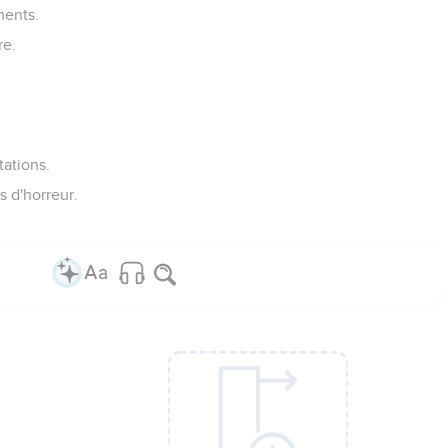
ments.
re.
tations.
s d'horreur.