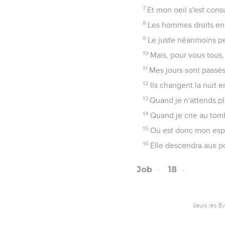
7
Et mon oeil s'est co
8
Les hommes droits en s
9
Le juste néanmoins pe
10
Mais, pour vous tous
11
Mes jours sont passés
12
Ils changent la nuit e
13
Quand je n'attends p
14
Quand je crie au tom
15
Où est donc mon espé
16
Elle descendra aux p
Job
18
Seuls les É