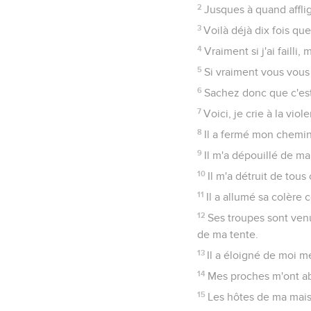
2
Jusques à quand affli
3
Voilà déjà dix fois qu
4
Vraiment si j'ai faill
5
Si vraiment vous vous
6
Sachez donc que c'est 
7
Voici, je crie à la vio
8
Il a fermé mon chemin,
9
Il m'a dépouillé de ma 
10
Il m'a détruit de tou
11
Il a allumé sa colère 
12
Ses troupes sont ven
de ma tente.
13
Il a éloigné de moi m
14
Mes proches m'ont a
15
Les hôtes de ma mais