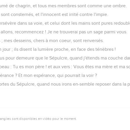
nsumé de chagrin, et tous mes membres sont comme une ombre.
ont consternés, et l'innocent est irrité contre l'impie.
rsévère dans sa voie, et celui dont les mains sont pures redoub
, allons, recommencez ! Je ne trouverai pas un sage parmi vous.
 ; mes desseins, chers à mon coeur, sont renversés.
n jour ; ils disent la lumière proche, en face des ténèbres !
lus pour demeure que le Sépulcre, quand j'étends ma couche dan
beau : Tu es mon père ! et aux vers : Vous êtes ma mère et ma so
rance ? Et mon espérance, qui pourrait la voir ?
ortes du Sépulcre, quand nous irons en-semble reposer dans la p
vangiles sont disponibles en vidéo pour le moment.