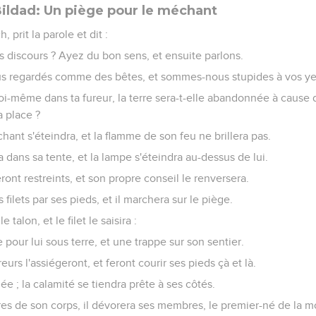
Bildad: Un piège pour le méchant
 prit la parole et dit :
s discours ? Ayez du bon sens, et ensuite parlons.
 regardés comme des bêtes, et sommes-nous stupides à vos ye
toi-même dans ta fureur, la terre sera-t-elle abandonnée à cause de
a place ?
hant s'éteindra, et la flamme de son feu ne brillera pas.
a dans sa tente, et la lampe s'éteindra au-dessus de lui.
ront restreints, et son propre conseil le renversera.
s filets par ses pieds, et il marchera sur le piège.
e talon, et le filet le saisira :
pour lui sous terre, et une trappe sur son sentier.
eurs l'assiégeront, et feront courir ses pieds çà et là.
ée ; la calamité se tiendra prête à ses côtés.
es de son corps, il dévorera ses membres, le premier-né de la mo