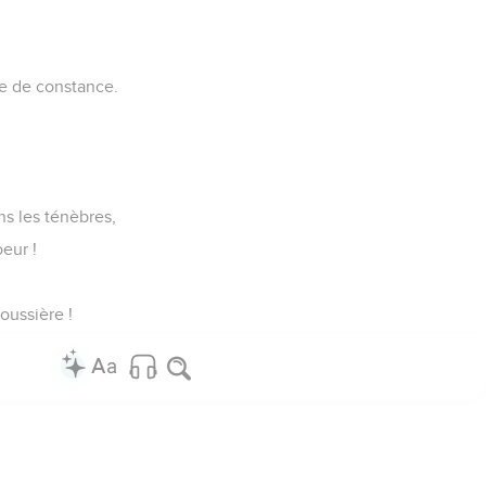
le de constance.
s les ténèbres,
eur !
oussière !