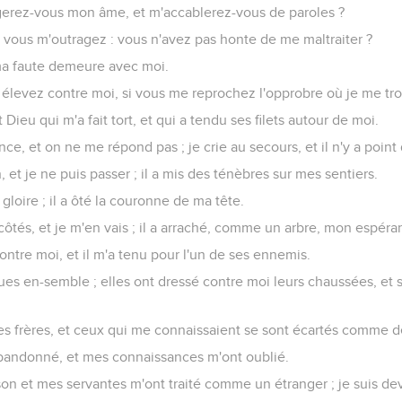
gerez-vous mon âme, et m'accablerez-vous de paroles ?
e vous m'outragez : vous n'avez pas honte de me maltraiter ?
i, ma faute demeure avec moi.
 élevez contre moi, si vous me reprochez l'opprobre où je me tr
Dieu qui m'a fait tort, et qui a tendu ses filets autour de moi.
lence, et on ne me répond pas ; je crie au secours, et il n'y a point 
 et je ne puis passer ; il a mis des ténèbres sur mes sentiers.
gloire ; il a ôté la couronne de ma tête.
s côtés, et je m'en vais ; il a arraché, comme un arbre, mon espéra
contre moi, et il m'a tenu pour l'un de ses ennemis.
ues en-semble ; elles ont dressé contre moi leurs chaussées, et
es frères, et ceux qui me connaissaient se sont écartés comme d
bandonné, et mes connaissances m'ont oublié.
on et mes servantes m'ont traité comme un étranger ; je suis d