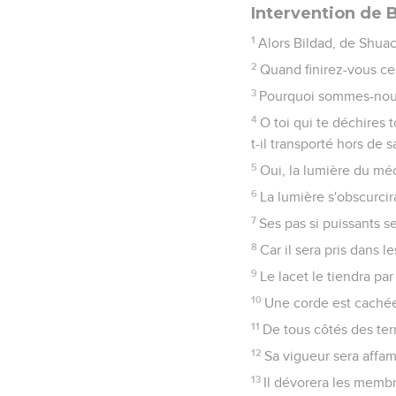
Intervention de 
1
Alors Bildad, de Shuach,
2
Quand finirez-vous ce
3
Pourquoi sommes-nous
4
O toi qui te déchires 
t-il transporté hors de s
5
Oui, la lumière du méc
6
La lumière s'obscurcir
7
Ses pas si puissants se
8
Car il sera pris dans le
9
Le lacet le tiendra par l
10
Une corde est cachée 
11
De tous côtés des terr
12
Sa vigueur sera affam
13
Il dévorera les membr