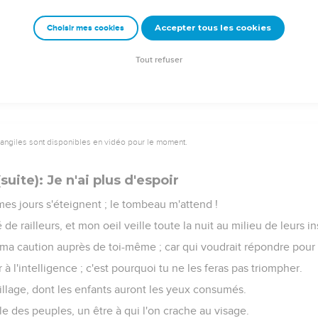
de moi : c'est vers Dieu que mon oeil se tourne en pleurant,
Accepter tous les cookies
Choisir mes cookies
re l'homme et Dieu, entre le fils d'Adam et son semblable.
 sont comptées s'en vont, et j'entre dans un chemin d'où je ne r
Tout refuser
vangiles sont disponibles en vidéo pour le moment.
uite): Je n'ai plus d'espoir
mes jours s'éteignent ; le tombeau m'attend !
 de railleurs, et mon oeil veille toute la nuit au milieu de leurs in
ma caution auprès de toi-même ; car qui voudrait répondre pour
à l'intelligence ; c'est pourquoi tu ne les feras pas triompher.
pillage, dont les enfants auront les yeux consumés.
ble des peuples, un être à qui l'on crache au visage.