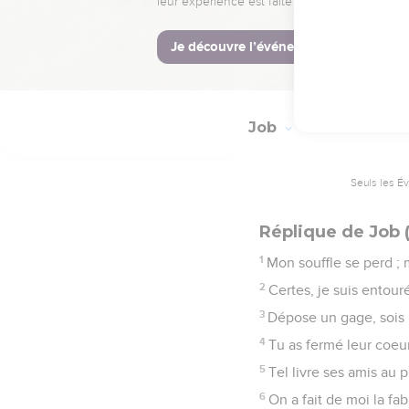
20
Mes amis se moquent 
21
Pour qu'il décide ent
22
Car les années qui me
Job
17
Seuls les É
Réplique de Job (s
1
Mon souffle se perd ; 
2
Certes, je suis entouré
3
Dépose un gage, sois 
4
Tu as fermé leur coeur 
5
Tel livre ses amis au 
6
On a fait de moi la fa