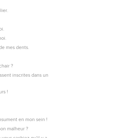
lier.
oi.
oi.
 de mes dents.
hair ?
ssent inscrites dans un
rs !
consument en mon sein !
son malheur ?
 vous sachiez qu'il y a