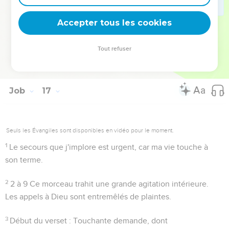
Maintenant déjà
. Par la foi je sais ce qu'on verra plus tard.
Accepter tous les cookies
Tout refuser
Autres ressources sur theotex.org, contact theotex@gmail.com
Job
17
Seuls les Évangiles sont disponibles en vidéo pour le moment.
1
Le secours que j'implore est urgent, car ma vie touche à
son terme.
2
2 à 9
Ce morceau trahit une grande agitation intérieure.
Les appels à Dieu sont entremêlés de plaintes.
3
Début du verset : Touchante demande, dont