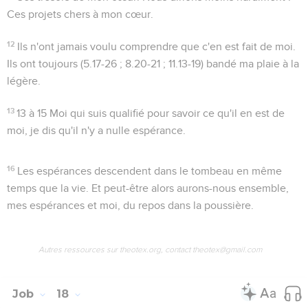
Ces projets chers à mon cœur.
12
Ils n'ont jamais voulu comprendre que c'en est fait de moi.
Ils ont toujours (
5.17-26 ; 8.20-21 ; 11.13-19
) bandé ma plaie à la
légère.
13
13 à 15
Moi qui suis qualifié pour savoir ce qu'il en est de
moi, je dis qu'il n'y a nulle espérance.
16
Les espérances descendent dans le tombeau en même
temps que la vie. Et peut-être alors aurons-nous ensemble,
mes espérances et moi, du repos dans la poussière.
Autres ressources sur theotex.org, contact theotex@gmail.com
Job
18