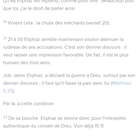
(
21.16
) Eliphaz les reprend, comme pour dire : Beaucoup plus
que toi, j'ai le droit de parler ainsi.
19
Voient cela
: la chute des méchants (verset 20).
21
21 à 30
Eliphaz semble maintenant vouloir atténuer la
rudesse de ses accusations. C'est son dernier discours : il
veut laisser une impression favorable. De fait, il est le plus
humain des trois amis.
Job, selon Eliphaz, a déclaré la guerre à Dieu, surtout par son
dernier discours ; il faut qu'il fasse la paix avec lui (
Matthieu
5.25
).
Par là
, à cette condition.
22
De sa bouche
. Eliphaz se donne donc pour l'interprète
authentique du conseil de Dieu. Voir déjà
15.11
.