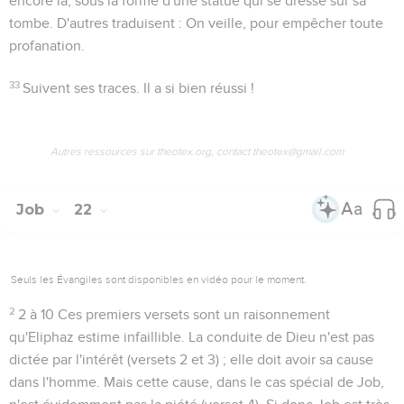
encore là, sous la forme d'une statue qui se dresse sur sa
tombe. D'autres traduisent : On veille, pour empêcher toute
profanation.
33
Suivent ses traces
. Il a si bien réussi !
Autres ressources sur theotex.org, contact theotex@gmail.com
Job
22
Seuls les Évangiles sont disponibles en vidéo pour le moment.
2
2 à 10
Ces premiers versets sont un raisonnement
qu'Eliphaz estime infaillible. La conduite de Dieu n'est pas
dictée par l'intérêt (versets 2 et 3) ; elle doit avoir sa cause
dans l'homme. Mais cette cause, dans le cas spécial de Job,