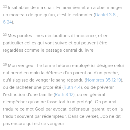
22
Insatiables de ma chair
. En araméen et en arabe, manger
un morceau de quelqu'un, c'est le calomnier (
Daniel 3.8
;
6.24
).
23
Mes paroles
: mes déclarations d'innocence, et en
particulier celles qui vont suivre et qui peuvent être
regardées comme le passage central du livre.
25
Mon vengeur
. Le terme hébreu employé ici désigne celui
qui prend en main la défense d'un parent ou d'un proche,
qu'il s'agisse de venger le sang répandu (
Nombres 35.12
19
),
ou de racheter une propriété (
Ruth 4.4
), ou de prévenir
l'extinction d'une famille (
Ruth 3.12
), ou en général
d'empêcher qu'on ne fasse tort à un protégé. On pourrait
traduire ce mot
Goël
par avocat, défenseur, garant, et on l'a
traduit souvent par rédempteur. Dans ce verset, Job ne dit
pas encore qui est ce vengeur.