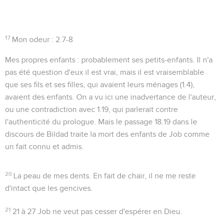
17
Mon odeur
:
2.7-8
Mes propres enfants
: probablement ses petits-enfants. Il n'a
pas été question d'eux il est vrai, mais il est vraisemblable
que ses fils et ses filles, qui avaient leurs ménages (
1.4
),
avaient des enfants. On a vu ici une inadvertance de l'auteur,
ou une contradiction avec
1.19
, qui parlerait contre
l'authenticité du prologue. Mais le passage
18.19
dans le
discours de Bildad traite la mort des enfants de Job comme
un fait connu et admis.
20
La peau de mes dents
. En fait de chair, il ne me reste
d'intact que les gencives.
21
21 à 27
Job ne veut pas cesser d'espérer en Dieu.