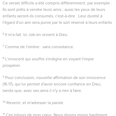
Ce verset difficile a été compris différemment, par exemple :
Ils sont prêts à vendre leurs amis ; aussi les yeux de leurs
enfants seront-ils consumés, c'est-à-dire : Leur dureté à
l'égard d'un ami sera punie par le sort réservé à leurs enfants.
6
Il m'a fait
. Ici Job en revient à Dieu.
7
Comme de l'ombre
: sans consistance.
8
L'innocent qui souffre s'indigne en voyant l'impie
prospérer.
9
Pour conclusion, nouvelle affirmation de son innocence
(
16.17
), qui lui permet d'avoir encore confiance en Dieu,
tandis que, avec ses amis il n'y a rien à faire.
10
Revenir
, et m'adresser la parole.
11
Ces trésors de mon cœur
. Nous dirions moins hardiment :