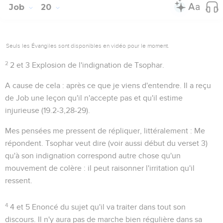
Job
20
Seuls les Évangiles sont disponibles en vidéo pour le moment.
2
2 et 3
Explosion de l'indignation de Tsophar.
A cause de cela
: après ce que je viens d'entendre. Il a reçu
de Job une leçon qu'il n'accepte pas et qu'il estime
injurieuse (
19.2-3,28-29
).
Mes pensées me pressent de répliquer
, littéralement :
Me
répondent
. Tsophar veut dire (voir aussi début du verset 3)
qu'à son indignation correspond autre chose qu'un
mouvement de colère : il peut raisonner l'irritation qu'il
ressent.
4
4 et 5
Enoncé du sujet qu'il va traiter dans tout son
discours. Il n'y aura pas de marche bien régulière dans sa