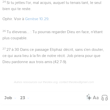
24
Si tu jettes l'or
, mal acquis, auquel tu tenais tant, le seul
bien qui te reste.
Ophir
. Voir à
Genèse 10.29
.
26
Tu éleveras...
: Tu pourras regarder Dieu en face, n'étant
plus coupable.
27
27 à 30
Dans ce passage Eliphaz décrit, sans s'en douter,
ce qui aura lieu à la fin de notre récit. Job priera pour que
Dieu pardonne aux trois amis (
42.7-9
).
Autres ressources sur theotex.org, contact theotex@gmail.com
Job
23