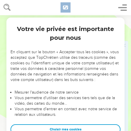
12
12 à 17
Job revient maintenant à Dieu.
Bible annotée
Votre vie privée est importante
Job
16
15
Ma corne dans la poussière
: comme un taureau vaincu qui
pour nous
gît à terre.
En cliquant sur le bouton « Accepter tous les cookies », vous
18
Que la terre n'absorbe pas mon sang pour l'empêcher de
acceptez que TopChrétien utilise des traceurs (comme des
crier vengeance.
cookies ou l'identifiant unique de votre compte utilisateur) et
traite vos données à caractère personnel (comme vos
données de navigation et les informations renseignées dans
19
19 à 21
Il y a une contradiction apparente dans ces paroles.
votre compte utilisateur) dans les buts suivants :
Job se prétend abandonné et méconnu de Dieu ; cependant,
repoussé par ses amis, c'est vers lui qu'il se tourne. Il en
Mesurer l'audience de notre service
Vous permettre d'utiliser des services tiers tels que de la
appelle, si l'on peut s'exprimer ainsi, de Dieu mal informé à
vidéo, des cartes du monde…
Dieu bien informé. Nous voyons dans ce passage, auquel
Vous permettre d'entrer en contact avec notre service de
correspondra bientôt l'élan plus grandiose de
19.23-27
, la foi
relation aux utilisateurs.
de Job triompher de ses angoisses. C'est le fil d'or qui l'aide
à traverser le sombre labyrinthe où se perdent ses pensées.
Choisir mes cookies