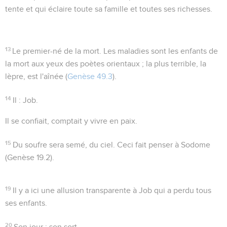
tente et qui éclaire toute sa famille et toutes ses richesses.
13
Le premier-né de la mort
. Les maladies sont les enfants de
la mort aux yeux des poètes orientaux ; la plus terrible, la
lèpre, est l'aînée (
Genèse 49.3
).
14
Il
: Job.
Il se confiait
, comptait y vivre en paix.
15
Du soufre sera semé
, du ciel. Ceci fait penser à Sodome
(
Genèse
19.2
).
19
Il y a ici une allusion transparente à Job qui a perdu tous
ses enfants.
20
Son jour
: son sort.