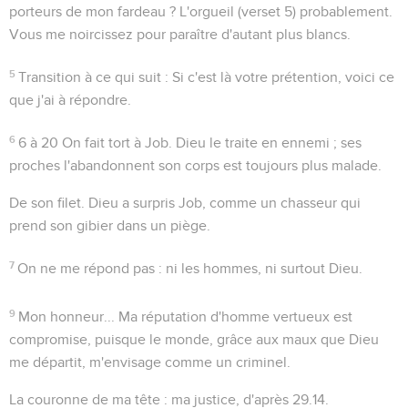
porteurs de mon fardeau ? L'orgueil (verset 5) probablement.
Vous me noircissez pour paraître d'autant plus blancs.
5
Transition à ce qui suit : Si c'est là votre prétention, voici ce
que j'ai à répondre.
6
6 à 20
On fait tort à Job. Dieu le traite en ennemi ; ses
proches l'abandonnent son corps est toujours plus malade.
De son filet
. Dieu a surpris Job, comme un chasseur qui
prend son gibier dans un piège.
7
On ne me répond pas
: ni les hommes, ni surtout Dieu.
9
Mon honneur...
Ma réputation d'homme vertueux est
compromise, puisque le monde, grâce aux maux que Dieu
me départit, m'envisage comme un criminel.
La couronne de ma tête
: ma justice, d'après
29.14
.