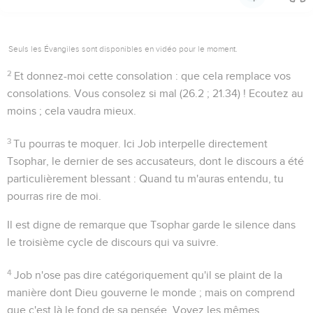
Seuls les Évangiles sont disponibles en vidéo pour le moment.
2
Et donnez-moi cette consolation
: que cela remplace vos
consolations. Vous consolez si mal (
26.2 ; 21.34
) ! Ecoutez au
moins ; cela vaudra mieux.
3
Tu pourras te moquer
. Ici Job interpelle directement
Tsophar, le dernier de ses accusateurs, dont le discours a été
particulièrement blessant : Quand tu m'auras entendu, tu
pourras rire de moi.
Il est digne de remarque que Tsophar garde le silence dans
le troisième cycle de discours qui va suivre.
4
Job n'ose pas dire catégoriquement qu'il se plaint de la
manière dont Dieu gouverne le monde ; mais on comprend
que c'est là le fond de sa pensée. Voyez les mêmes