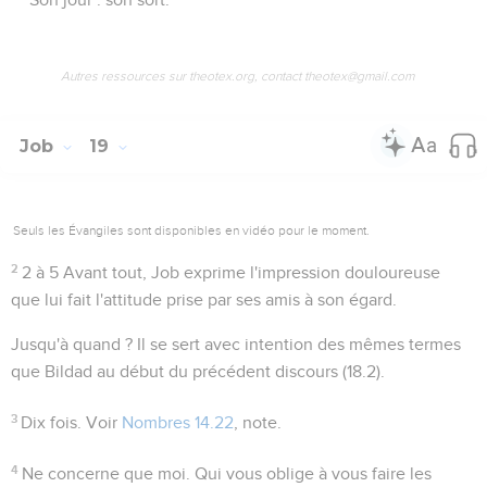
Autres ressources sur theotex.org, contact theotex@gmail.com
Job
19
Seuls les Évangiles sont disponibles en vidéo pour le moment.
2
2 à 5
Avant tout, Job exprime l'impression douloureuse
que lui fait l'attitude prise par ses amis à son égard.
Jusqu'à quand ?
Il se sert avec intention des mêmes termes
que Bildad au début du précédent discours (
18.2
).
3
Dix fois
. Voir
Nombres 14.22
, note.
4
Ne concerne que moi
. Qui vous oblige à vous faire les