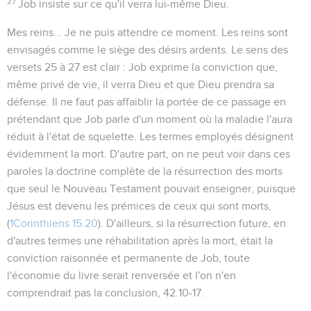
27
Job insiste sur ce qu'il verra lui-même Dieu.
Mes reins...
Je ne puis attendre ce moment. Les reins sont
envisagés comme le siège des désirs ardents. Le sens des
versets 25 à 27 est clair : Job exprime la conviction que,
même privé de vie, il verra Dieu et que Dieu prendra sa
défense. Il ne faut pas affaiblir la portée de ce passage en
prétendant que Job parle d'un moment où la maladie l'aura
réduit à l'état de squelette. Les termes employés désignent
évidemment la mort. D'autre part, on ne peut voir dans ces
paroles la doctrine complète de la résurrection des morts
que seul le Nouveau Testament pouvait enseigner, puisque
Jésus est devenu les prémices de ceux qui sont morts,
(
1Corinthiens 15.20
). D'ailleurs, si la résurrection future, en
d'autres termes une réhabilitation après la mort, était la
conviction raisonnée et permanente de Job, toute
l'économie du livre serait renversée et l'on n'en
comprendrait pas la conclusion,
42.10-17
.