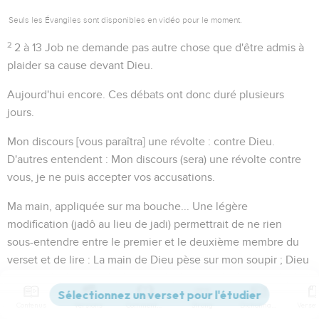
Seuls les Évangiles sont disponibles en vidéo pour le moment.
2
2 à 13
Job ne demande pas autre chose que d'être admis à
plaider sa cause devant Dieu.
Aujourd'hui encore
. Ces débats ont donc duré plusieurs
jours.
Mon discours [vous paraîtra] une révolte
: contre Dieu.
D'autres entendent : Mon discours (sera) une révolte contre
vous, je ne puis accepter vos accusations.
Ma main
, appliquée sur ma bouche... Une légère
modification (
jadô
au lieu de
jadi
) permettrait de ne rien
sous-entendre entre le premier et le deuxième membre du
verset et de lire :
La main de Dieu pèse sur mon soupir
; Dieu
étouffe mes plaintes.
Contenus
Versions
Commentaires
Strong
Dictionnaire
5