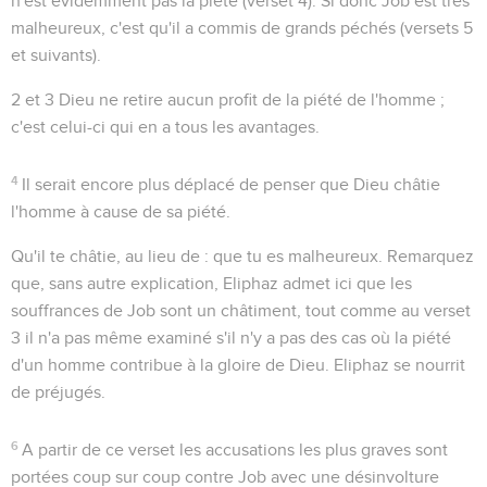
n'est évidemment pas la piété (verset 4). Si donc Job est très
malheureux, c'est qu'il a commis de grands péchés (versets 5
et suivants).
2 et 3
Dieu ne retire aucun profit de la piété de l'homme ;
c'est celui-ci qui en a tous les avantages.
4
Il serait encore plus déplacé de penser que Dieu châtie
l'homme à cause de sa piété.
Qu'il te châtie
, au lieu de : que tu es malheureux. Remarquez
que, sans autre explication, Eliphaz admet ici que les
souffrances de Job sont un châtiment, tout comme au verset
3 il n'a pas même examiné s'il n'y a pas des cas où la piété
d'un homme contribue à la gloire de Dieu. Eliphaz se nourrit
de préjugés.
6
A partir de ce verset les accusations les plus graves sont
portées coup sur coup contre Job avec une désinvolture