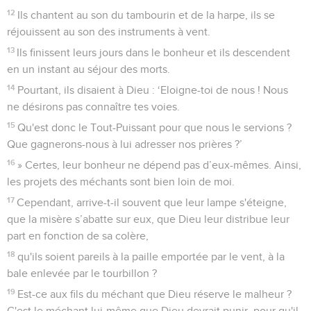
12
Ils chantent au son du tambourin et de la harpe, ils se
réjouissent au son des instruments à vent.
13
Ils finissent leurs jours dans le bonheur et ils descendent
en un instant au séjour des morts.
14
Pourtant, ils disaient à Dieu : ‘Eloigne-toi de nous ! Nous
ne désirons pas connaître tes voies.
15
Qu'est donc le Tout-Puissant pour que nous le servions ?
Que gagnerons-nous à lui adresser nos prières ?’
16
» Certes, leur bonheur ne dépend pas d’eux-mêmes. Ainsi,
les projets des méchants sont bien loin de moi.
17
Cependant, arrive-t-il souvent que leur lampe s'éteigne,
que la misère s’abatte sur eux, que Dieu leur distribue leur
part en fonction de sa colère,
18
qu'ils soient pareils à la paille emportée par le vent, à la
bale enlevée par le tourbillon ?
19
Est-ce aux fils du méchant que Dieu réserve le malheur ?
C'est le méchant lui-même que Dieu devrait punir, pour qu'il