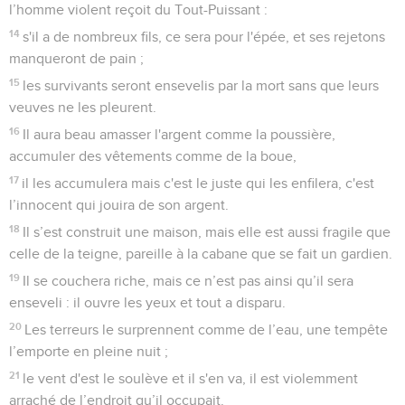
l’homme violent reçoit du Tout-Puissant :
14
s'il a de nombreux fils, ce sera pour l'épée, et ses rejetons
manqueront de pain ;
15
les survivants seront ensevelis par la mort sans que leurs
veuves ne les pleurent.
16
Il aura beau amasser l'argent comme la poussière,
accumuler des vêtements comme de la boue,
17
il les accumulera mais c'est le juste qui les enfilera, c'est
l’innocent qui jouira de son argent.
18
Il s’est construit une maison, mais elle est aussi fragile que
celle de la teigne, pareille à la cabane que se fait un gardien.
19
Il se couchera riche, mais ce n’est pas ainsi qu’il sera
enseveli : il ouvre les yeux et tout a disparu.
20
Les terreurs le surprennent comme de l’eau, une tempête
l’emporte en pleine nuit ;
21
le vent d'est le soulève et il s'en va, il est violemment
arraché de l’endroit qu’il occupait.