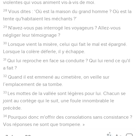
violentes qui vous animent vis-à-vis de moi.
28
Vous dites : ‘Où est la maison du grand homme ? Où est la
tente qu'habitaient les méchants ?’
29
N'avez-vous pas interrogé les voyageurs ? Allez-vous
négliger leur témoignage ?
30
Lorsque vient la misère, celui qui fait le mal est épargné.
Lorsque la colère déferle, il y échappe.
31
Qui lui reproche en face sa conduite ? Qui lui rend ce qu'il
a fait ?
32
Quand il est emmené au cimetière, on veille sur
l’emplacement de sa tombe.
33
Les mottes de la vallée sont légères pour lui. Chacun se
joint au cortège qui le suit, une foule innombrable le
précède.
34
Pourquoi donc m'offrir des consolations sans consistance ?
Vos réponses ne sont que tromperie. »