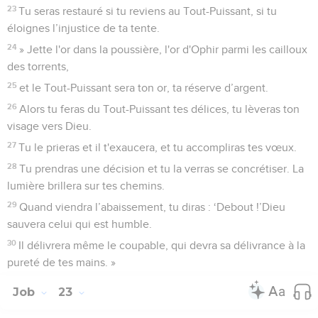
23
Tu seras restauré si tu reviens au Tout-Puissant, si tu
éloignes l’injustice de ta tente.
24
» Jette l'or dans la poussière, l'or d'Ophir parmi les cailloux
des torrents,
25
et le Tout-Puissant sera ton or, ta réserve d’argent.
26
Alors tu feras du Tout-Puissant tes délices, tu lèveras ton
visage vers Dieu.
27
Tu le prieras et il t'exaucera, et tu accompliras tes vœux.
28
Tu prendras une décision et tu la verras se concrétiser. La
lumière brillera sur tes chemins.
29
Quand viendra l’abaissement, tu diras : ‘Debout !’Dieu
sauvera celui qui est humble.
30
Il délivrera même le coupable, qui devra sa délivrance à la
pureté de tes mains. »
Job
23