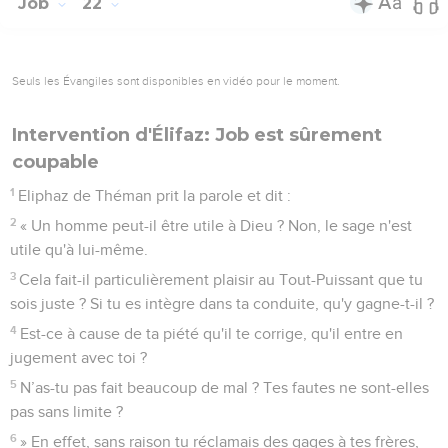
Job
22
Seuls les Évangiles sont disponibles en vidéo pour le moment.
Intervention d'Élifaz: Job est sûrement
coupable
1
Eliphaz de Théman prit la parole et dit :
2
« Un homme peut-il être utile à Dieu ? Non, le sage n'est
utile qu'à lui-même.
3
Cela fait-il particulièrement plaisir au Tout-Puissant que tu
sois juste ? Si tu es intègre dans ta conduite, qu'y gagne-t-il ?
4
Est-ce à cause de ta piété qu'il te corrige, qu'il entre en
jugement avec toi ?
5
N’as-tu pas fait beaucoup de mal ? Tes fautes ne sont-elles
pas sans limite ?
6
» En effet, sans raison tu réclamais des gages à tes frères,