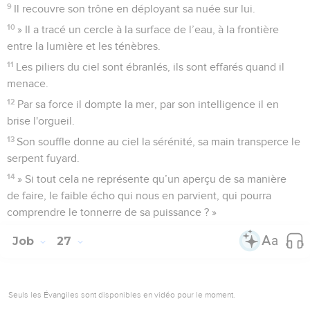
9
Il recouvre son trône en déployant sa nuée sur lui.
10
» Il a tracé un cercle à la surface de l’eau, à la frontière
entre la lumière et les ténèbres.
11
Les piliers du ciel sont ébranlés, ils sont effarés quand il
menace.
12
Par sa force il dompte la mer, par son intelligence il en
brise l'orgueil.
13
Son souffle donne au ciel la sérénité, sa main transperce le
serpent fuyard.
14
» Si tout cela ne représente qu’un aperçu de sa manière
de faire, le faible écho qui nous en parvient, qui pourra
comprendre le tonnerre de sa puissance ? »
Job
27
Seuls les Évangiles sont disponibles en vidéo pour le moment.