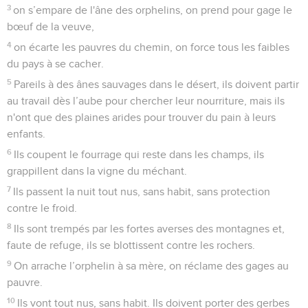
3
on s’empare de l'âne des orphelins, on prend pour gage le
bœuf de la veuve,
4
on écarte les pauvres du chemin, on force tous les faibles
du pays à se cacher.
5
Pareils à des ânes sauvages dans le désert, ils doivent partir
au travail dès l’aube pour chercher leur nourriture, mais ils
n'ont que des plaines arides pour trouver du pain à leurs
enfants.
6
Ils coupent le fourrage qui reste dans les champs, ils
grappillent dans la vigne du méchant.
7
Ils passent la nuit tout nus, sans habit, sans protection
contre le froid.
8
Ils sont trempés par les fortes averses des montagnes et,
faute de refuge, ils se blottissent contre les rochers.
9
On arrache l’orphelin à sa mère, on réclame des gages au
pauvre.
10
Ils vont tout nus, sans habit. Ils doivent porter des gerbes