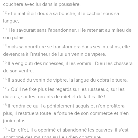
couchera avec lui dans la poussière.
12
» Le mal était doux à sa bouche, il le cachait sous sa
langue,
13
il le savourait sans l'abandonner, il le retenait au milieu de
son palais,
14
mais sa nourriture se transformera dans ses intestins, elle
deviendra à l’intérieur de lui un venin de vipère.
15
Il a englouti des richesses, il les vomira : Dieu les chassera
de son ventre.
16
Il a sucé du venin de vipère, la langue du cobra le tuera.
17
» Qu’il ne fixe plus les regards sur les ruisseaux, sur les
rivières, sur les torrents de miel et de lait caillé !
18
Il rendra ce qu'il a péniblement acquis et n'en profitera
plus, il restituera toute la fortune de son commerce et n'en
jouira plus.
19
» En effet, il a opprimé et abandonné les pauvres, il s’est
approprié des maisons au lieu d’en construire.