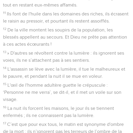
tout en restant eux-mêmes affamés.
11
Ils font de l'huile dans les domaines des riches, ils écrasent
le raisin au pressoir, et pourtant ils restent assoiffés.
12
De la ville montent les soupirs de la population, les
blessés appellent au secours. Et Dieu ne prête pas attention
à ces actes écœurants !
13
» D'autres se révoltent contre la lumière : ils ignorent ses
voies, ils ne s’attachent pas à ses sentiers.
14
L'assassin se lève avec la lumière, il tue le malheureux et
le pauvre, et pendant la nuit il se mue en voleur.
15
L'œil de l'homme adultère guette le crépuscule :
‘Personne ne me verra’, se dit-il, et il met un voile sur son
visage.
16
La nuit ils forcent les maisons, le jour ils se tiennent
enfermés ; ils ne connaissent pas la lumière.
17
C’est que pour eux tous, le matin est synonyme d'ombre
de la mort : ils n’ignorent pas les terreurs de l’ombre de la