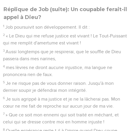
Réplique de Job (suite): Un coupable ferait-il
appel à Dieu?
1
Job poursuivit son développement. Il dit :
2
« Le Dieu qui me refuse justice est vivant ! Le Tout-Puissant
qui me remplit d'amertume est vivant !
3
Aussi longtemps que je respirerai, que le souffle de Dieu
passera dans mes narines,
4
mes lèvres ne diront aucune injustice, ma langue ne
prononcera rien de faux.
5
Je ne risque pas de vous donner raison. Jusqu'à mon
dernier soupir je défendrai mon intégrité.
6
Je suis agrippé à ma justice et je ne la lâcherai pas. Mon
cœur ne me fait de reproche sur aucun jour de ma vie.
7
» Que ce soit mon ennemi qui soit traité en méchant, et
celui qui se dresse contre moi en homme injuste !
8
Quelle espérance reste-t-il à l'impie quand Dieu coupe,