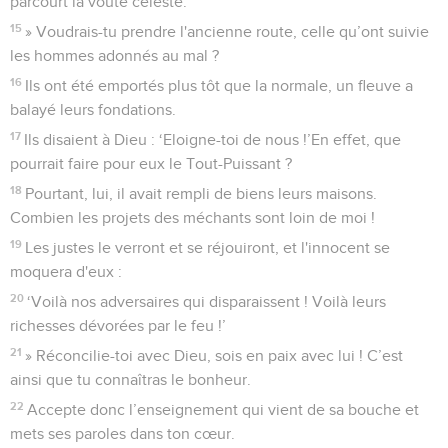
parcourt la voûte céleste.’
15
» Voudrais-tu prendre l'ancienne route, celle qu’ont suivie
les hommes adonnés au mal ?
16
Ils ont été emportés plus tôt que la normale, un fleuve a
balayé leurs fondations.
17
Ils disaient à Dieu : ‘Eloigne-toi de nous !’En effet, que
pourrait faire pour eux le Tout-Puissant ?
18
Pourtant, lui, il avait rempli de biens leurs maisons.
Combien les projets des méchants sont loin de moi !
19
Les justes le verront et se réjouiront, et l'innocent se
moquera d'eux :
20
‘Voilà nos adversaires qui disparaissent ! Voilà leurs
richesses dévorées par le feu !’
21
» Réconcilie-toi avec Dieu, sois en paix avec lui ! C’est
ainsi que tu connaîtras le bonheur.
22
Accepte donc l’enseignement qui vient de sa bouche et
mets ses paroles dans ton cœur.