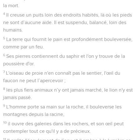
la mort.
4
Il creuse un puits loin des endroits habités, là où les pieds
ne sont d’aucune aide. Il est suspendu, balancé, loin des
humains.
5
La terre qui fournit le pain est profondément bouleversée,
comme par un feu.
6
Ses pierres contiennent du saphir et l'on y trouve de la
poussière d'or.
7
L'oiseau de proie n'en connaît pas le sentier, l'œil du
faucon ne peut l’apercevoir ;
8
les plus fiers animaux n’y ont jamais marché, le lion n'y est
jamais passé.
9
L'homme porte sa main sur la roche, il bouleverse les
montagnes depuis la racine,
10
il ouvre des galeries dans les rochers, et son œil peut
contempler tout ce qu'il y a de précieux.
11