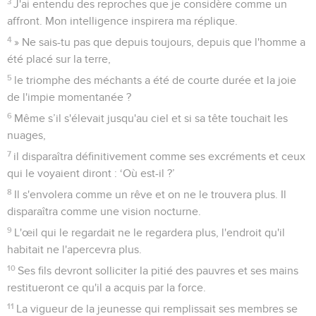
3
J'ai entendu des reproches que je considère comme un
affront. Mon intelligence inspirera ma réplique.
4
» Ne sais-tu pas que depuis toujours, depuis que l'homme a
été placé sur la terre,
5
le triomphe des méchants a été de courte durée et la joie
de l'impie momentanée ?
6
Même s’il s'élevait jusqu'au ciel et si sa tête touchait les
nuages,
7
il disparaîtra définitivement comme ses excréments et ceux
qui le voyaient diront : ‘Où est-il ?’
8
Il s'envolera comme un rêve et on ne le trouvera plus. Il
disparaîtra comme une vision nocturne.
9
L'œil qui le regardait ne le regardera plus, l'endroit qu'il
habitait ne l'apercevra plus.
10
Ses fils devront solliciter la pitié des pauvres et ses mains
restitueront ce qu'il a acquis par la force.
11
La vigueur de la jeunesse qui remplissait ses membres se