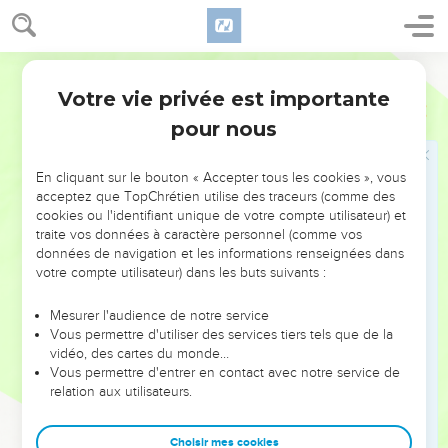
20
Je n’ai plus que la peau et les os, il ne me reste que les
gencives.
Segond 21
21
» Ayez pitié, ayez pitié de moi, vous, mes amis ! En effet,
Votre vie privée est importante
Job
19
c’est la main de Dieu qui m'a frappé.
pour nous
22
Pourquoi me poursuivez-vous comme Dieu le fait ?
Pourquoi n’en avez-vous jamais assez de vous attaquer à
En cliquant sur le bouton « Accepter tous les cookies », vous
moi ?
acceptez que TopChrétien utilise des traceurs (comme des
23
» Si seulement mes paroles pouvaient être écrites, si
cookies ou l'identifiant unique de votre compte utilisateur) et
traite vos données à caractère personnel (comme vos
seulement elles pouvaient être enregistrées dans un livre !
données de navigation et les informations renseignées dans
24
Je voudrais qu'elles soient pour toujours gravées dans le
votre compte utilisateur) dans les buts suivants :
roc avec un burin de fer et avec du plomb.
Mesurer l'audience de notre service
25
» Pour ma part, je sais que celui qui me rachète est vivant
Vous permettre d'utiliser des services tiers tels que de la
et qu'il se lèvera le dernier sur la terre.
vidéo, des cartes du monde…
26
Vous permettre d'entrer en contact avec notre service de
Quand ma peau aura été détruite, en personne je
relation aux utilisateurs.
contemplerai Dieu.
27
C’est lui que je contemplerai, et il me sera favorable. Mes
Choisir mes cookies