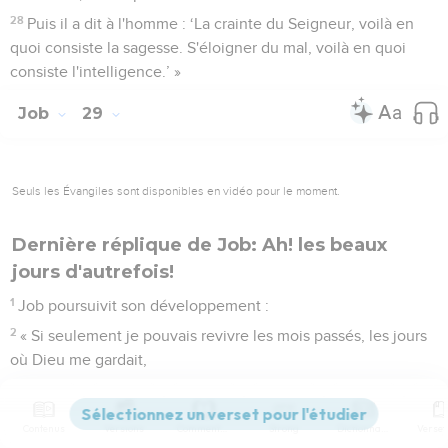
28
Puis il a dit à l'homme : ‘La crainte du Seigneur, voilà en
quoi consiste la sagesse. S'éloigner du mal, voilà en quoi
consiste l'intelligence.’ »
Job
29
Seuls les Évangiles sont disponibles en vidéo pour le moment.
Dernière réplique de Job: Ah! les beaux
jours d'autrefois!
1
Job poursuivit son développement :
2
« Si seulement je pouvais revivre les mois passés, les jours
où Dieu me gardait,
3
où sa lampe brillait sur ma tête et où sa lumière me guidait
dans les ténèbres !
Contenus
Versions
Commentaires
Strong
Dictionnaire
4
J’atteignais alors mon plein épanouissement. Dieu veillait