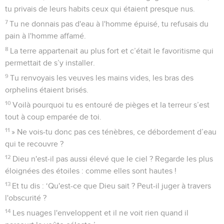
tu privais de leurs habits ceux qui étaient presque nus.
7
Tu ne donnais pas d'eau à l'homme épuisé, tu refusais du
pain à l'homme affamé.
8
La terre appartenait au plus fort et c’était le favoritisme qui
permettait de s’y installer.
9
Tu renvoyais les veuves les mains vides, les bras des
orphelins étaient brisés.
10
Voilà pourquoi tu es entouré de pièges et la terreur s’est
tout à coup emparée de toi.
11
» Ne vois-tu donc pas ces ténèbres, ce débordement d’eau
qui te recouvre ?
12
Dieu n'est-il pas aussi élevé que le ciel ? Regarde les plus
éloignées des étoiles : comme elles sont hautes !
13
Et tu dis : ‘Qu'est-ce que Dieu sait ? Peut-il juger à travers
l'obscurité ?
14
Les nuages l'enveloppent et il ne voit rien quand il