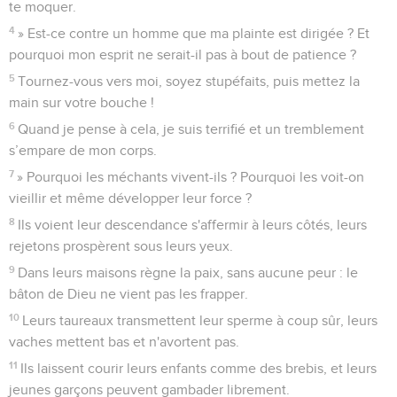
te moquer.
4
» Est-ce contre un homme que ma plainte est dirigée ? Et
pourquoi mon esprit ne serait-il pas à bout de patience ?
5
Tournez-vous vers moi, soyez stupéfaits, puis mettez la
main sur votre bouche !
6
Quand je pense à cela, je suis terrifié et un tremblement
s’empare de mon corps.
7
» Pourquoi les méchants vivent-ils ? Pourquoi les voit-on
vieillir et même développer leur force ?
8
Ils voient leur descendance s'affermir à leurs côtés, leurs
rejetons prospèrent sous leurs yeux.
9
Dans leurs maisons règne la paix, sans aucune peur : le
bâton de Dieu ne vient pas les frapper.
10
Leurs taureaux transmettent leur sperme à coup sûr, leurs
vaches mettent bas et n'avortent pas.
11
Ils laissent courir leurs enfants comme des brebis, et leurs
jeunes garçons peuvent gambader librement.