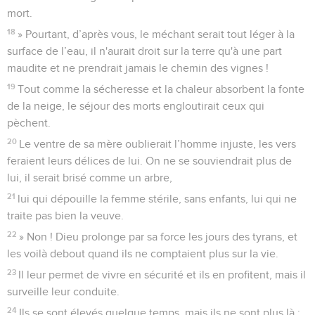
mort.
18
» Pourtant, d’après vous, le méchant serait tout léger à la
surface de l’eau, il n'aurait droit sur la terre qu'à une part
maudite et ne prendrait jamais le chemin des vignes !
19
Tout comme la sécheresse et la chaleur absorbent la fonte
de la neige, le séjour des morts engloutirait ceux qui
pèchent.
20
Le ventre de sa mère oublierait l’homme injuste, les vers
feraient leurs délices de lui. On ne se souviendrait plus de
lui, il serait brisé comme un arbre,
21
lui qui dépouille la femme stérile, sans enfants, lui qui ne
traite pas bien la veuve.
22
» Non ! Dieu prolonge par sa force les jours des tyrans, et
les voilà debout quand ils ne comptaient plus sur la vie.
23
Il leur permet de vivre en sécurité et ils en profitent, mais il
surveille leur conduite.
24
Ils se sont élevés quelque temps, mais ils ne sont plus là :