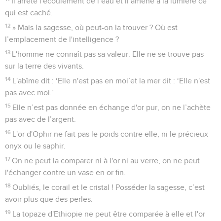
Il arrête l'écoulement de l’eau et il amène à la lumière ce
qui est caché.
12
» Mais la sagesse, où peut-on la trouver ? Où est
l’emplacement de l'intelligence ?
13
L'homme ne connaît pas sa valeur. Elle ne se trouve pas
sur la terre des vivants.
14
L'abîme dit : ‘Elle n'est pas en moi’et la mer dit : ‘Elle n'est
pas avec moi.’
15
Elle n’est pas donnée en échange d'or pur, on ne l’achète
pas avec de l’argent.
16
L'or d'Ophir ne fait pas le poids contre elle, ni le précieux
onyx ou le saphir.
17
On ne peut la comparer ni à l'or ni au verre, on ne peut
l'échanger contre un vase en or fin.
18
Oubliés, le corail et le cristal ! Posséder la sagesse, c’est
avoir plus que des perles.
19
La topaze d'Ethiopie ne peut être comparée à elle et l'or