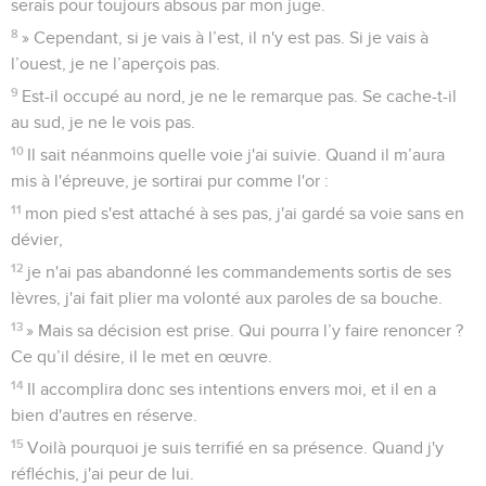
serais pour toujours absous par mon juge.
8
» Cependant, si je vais à l’est, il n'y est pas. Si je vais à
l’ouest, je ne l’aperçois pas.
9
Est-il occupé au nord, je ne le remarque pas. Se cache-t-il
au sud, je ne le vois pas.
10
Il sait néanmoins quelle voie j'ai suivie. Quand il m’aura
mis à l'épreuve, je sortirai pur comme l'or :
11
mon pied s'est attaché à ses pas, j'ai gardé sa voie sans en
dévier,
12
je n'ai pas abandonné les commandements sortis de ses
lèvres, j'ai fait plier ma volonté aux paroles de sa bouche.
13
» Mais sa décision est prise. Qui pourra l’y faire renoncer ?
Ce qu’il désire, il le met en œuvre.
14
Il accomplira donc ses intentions envers moi, et il en a
bien d'autres en réserve.
15
Voilà pourquoi je suis terrifié en sa présence. Quand j'y
réfléchis, j'ai peur de lui.