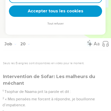
yeux le verront, et non ceux d'un autre. Au plus profond de
moi, je n’en peux plus d’attendre.
Accepter tous les cookies
28
» Vous direz alors : ‘Pourquoi le poursuivions-
nous ?’quand on découvrira le bien-fondé de ma cause.
Tout refuser
29
Redoutez pour vous l'épée : les punitions par l'épée sont
terribles ! Vous reconnaîtrez ainsi qu'il y a un jugement. »
Job
20
Seuls les Évangiles sont disponibles en vidéo pour le moment.
Intervention de Sofar: Les malheurs du
méchant
1
Tsophar de Naama prit la parole et dit :
2
« Mes pensées me forcent à répondre, je bouillonne
d’impatience.