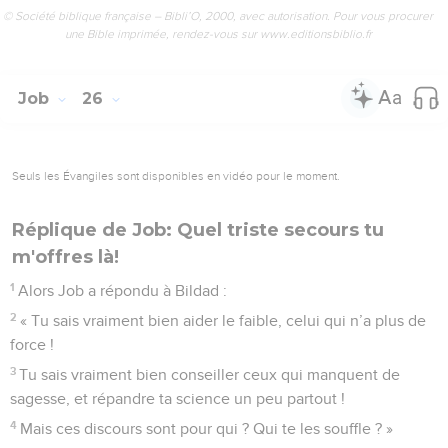
© Société biblique française – Bibli’O, 2000, avec autorisation. Pour vous procurer
une Bible imprimée, rendez-vous sur www.editionsbiblio.fr
Job
26
Seuls les Évangiles sont disponibles en vidéo pour le moment.
Réplique de Job: Quel triste secours tu
m'offres là!
1
Alors Job a répondu à Bildad :
2
« Tu sais vraiment bien aider le faible, celui qui n’a plus de
force !
3
Tu sais vraiment bien conseiller ceux qui manquent de
sagesse, et répandre ta science un peu partout !
4
Mais ces discours sont pour qui ? Qui te les souffle ? »