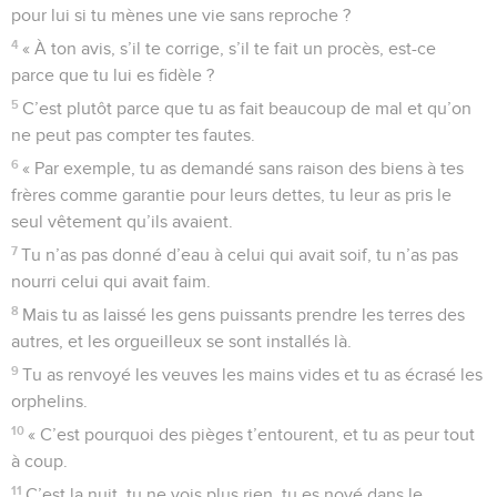
pour lui si tu mènes une vie sans reproche ?
4
« À ton avis, s’il te corrige, s’il te fait un procès, est-ce
parce que tu lui es fidèle ?
5
C’est plutôt parce que tu as fait beaucoup de mal et qu’on
ne peut pas compter tes fautes.
6
« Par exemple, tu as demandé sans raison des biens à tes
frères comme garantie pour leurs dettes, tu leur as pris le
seul vêtement qu’ils avaient.
7
Tu n’as pas donné d’eau à celui qui avait soif, tu n’as pas
nourri celui qui avait faim.
8
Mais tu as laissé les gens puissants prendre les terres des
autres, et les orgueilleux se sont installés là.
9
Tu as renvoyé les veuves les mains vides et tu as écrasé les
orphelins.
10
« C’est pourquoi des pièges t’entourent, et tu as peur tout
à coup.
11
C’est la nuit, tu ne vois plus rien, tu es noyé dans le