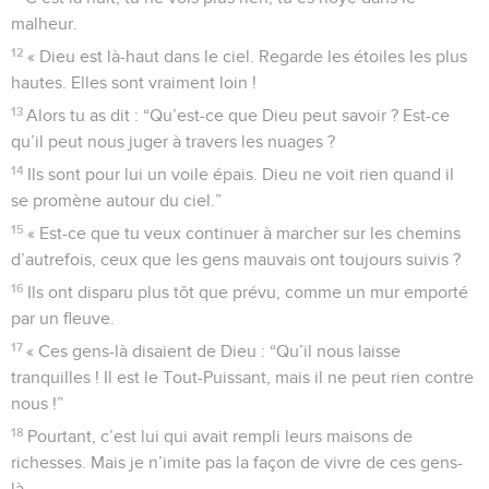
malheur.
12
« Dieu est là-haut dans le ciel. Regarde les étoiles les plus
hautes. Elles sont vraiment loin !
13
Alors tu as dit : “Qu’est-ce que Dieu peut savoir ? Est-ce
qu’il peut nous juger à travers les nuages ?
14
Ils sont pour lui un voile épais. Dieu ne voit rien quand il
se promène autour du ciel.”
15
« Est-ce que tu veux continuer à marcher sur les chemins
d’autrefois, ceux que les gens mauvais ont toujours suivis ?
16
Ils ont disparu plus tôt que prévu, comme un mur emporté
par un fleuve.
17
« Ces gens-là disaient de Dieu : “Qu’il nous laisse
tranquilles ! Il est le Tout-Puissant, mais il ne peut rien contre
nous !”
18
Pourtant, c’est lui qui avait rempli leurs maisons de
richesses. Mais je n’imite pas la façon de vivre de ces gens-
là.