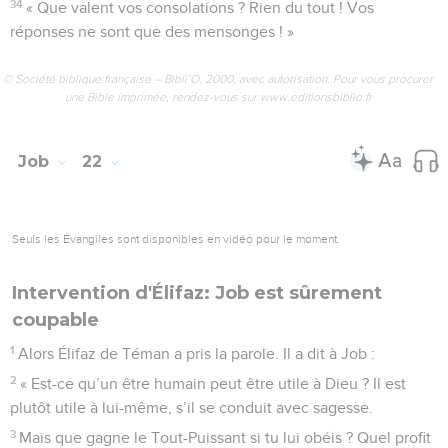
34
« Que valent vos consolations ? Rien du tout ! Vos
réponses ne sont que des mensonges ! »
© Société biblique française – Bibli’O, 2000, avec autorisation. Pour vous procurer
une Bible imprimée, rendez-vous sur www.editionsbiblio.fr
Job
22
Seuls les Évangiles sont disponibles en vidéo pour le moment.
Intervention d'Élifaz: Job est sûrement
coupable
1
Alors Élifaz de Téman a pris la parole. Il a dit à Job :
2
« Est-ce qu’un être humain peut être utile à Dieu ? Il est
plutôt utile à lui-même, s’il se conduit avec sagesse.
3
Mais que gagne le Tout-Puissant si tu lui obéis ? Quel profit