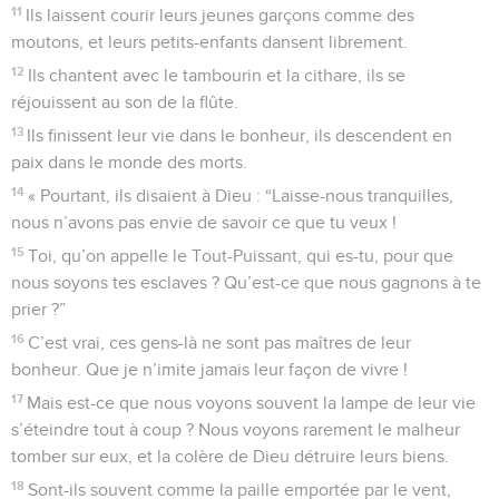
11
Ils laissent courir leurs jeunes garçons comme des
moutons, et leurs petits-enfants dansent librement.
12
Ils chantent avec le tambourin et la cithare, ils se
réjouissent au son de la flûte.
13
Ils finissent leur vie dans le bonheur, ils descendent en
paix dans le monde des morts.
14
« Pourtant, ils disaient à Dieu : “Laisse-nous tranquilles,
nous n’avons pas envie de savoir ce que tu veux !
15
Toi, qu’on appelle le Tout-Puissant, qui es-tu, pour que
nous soyons tes esclaves ? Qu’est-ce que nous gagnons à te
prier ?”
16
C’est vrai, ces gens-là ne sont pas maîtres de leur
bonheur. Que je n’imite jamais leur façon de vivre !
17
Mais est-ce que nous voyons souvent la lampe de leur vie
s’éteindre tout à coup ? Nous voyons rarement le malheur
tomber sur eux, et la colère de Dieu détruire leurs biens.
18
Sont-ils souvent comme la paille emportée par le vent,