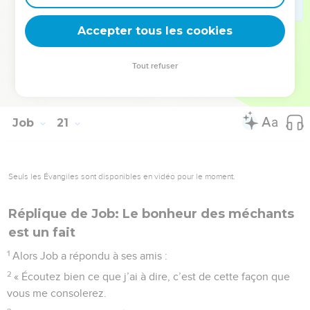
29
« Voilà le sort que Dieu réserve aux gens mauvais, la part
Accepter tous les cookies
qu’il prépare pour eux. »
© Société biblique française – Bibli’O, 2000, avec autorisation. Pour vous procurer
Tout refuser
une Bible imprimée, rendez-vous sur www.editionsbiblio.fr
Job
21
Seuls les Évangiles sont disponibles en vidéo pour le moment.
Réplique de Job: Le bonheur des méchants
est un fait
1
Alors Job a répondu à ses amis :
2
« Écoutez bien ce que j’ai à dire, c’est de cette façon que
vous me consolerez.