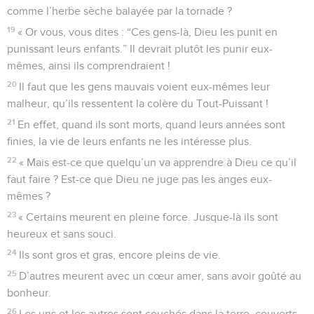
comme l’herbe sèche balayée par la tornade ?
19
« Or vous, vous dites : “Ces gens-là, Dieu les punit en
punissant leurs enfants.” Il devrait plutôt les punir eux-
mêmes, ainsi ils comprendraient !
20
Il faut que les gens mauvais voient eux-mêmes leur
malheur, qu’ils ressentent la colère du Tout-Puissant !
21
En effet, quand ils sont morts, quand leurs années sont
finies, la vie de leurs enfants ne les intéresse plus.
22
« Mais est-ce que quelqu’un va apprendre à Dieu ce qu’il
faut faire ? Est-ce que Dieu ne juge pas les anges eux-
mêmes ?
23
« Certains meurent en pleine force. Jusque-là ils sont
heureux et sans souci.
24
Ils sont gros et gras, encore pleins de vie.
25
D’autres meurent avec un cœur amer, sans avoir goûté au
bonheur.
26
Les uns et les autres sont couchés dans la terre, couverts