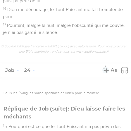
plus j’ai peur de lui.
16
Dieu me décourage, le Tout-Puissant me fait trembler de
peur.
17
Pourtant, malgré la nuit, malgré l’obscurité qui me couvre,
je n’ai pas gardé le silence.
© Société biblique française – Bibli’O, 2000, avec autorisation. Pour vous procurer
une Bible imprimée, rendez-vous sur www.editionsbiblio.fr
Job
24
Seuls les Évangiles sont disponibles en vidéo pour le moment.
Réplique de Job (suite): Dieu laisse faire les
méchants
1
« Pourquoi est-ce que le Tout-Puissant n’a pas prévu des