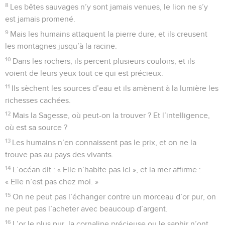
8
Les bêtes sauvages n’y sont jamais venues, le lion ne s’y
est jamais promené.
9
Mais les humains attaquent la pierre dure, et ils creusent
les montagnes jusqu’à la racine.
10
Dans les rochers, ils percent plusieurs couloirs, et ils
voient de leurs yeux tout ce qui est précieux.
11
Ils sèchent les sources d’eau et ils amènent à la lumière les
richesses cachées.
12
Mais la Sagesse, où peut-on la trouver ? Et l’intelligence,
où est sa source ?
13
Les humains n’en connaissent pas le prix, et on ne la
trouve pas au pays des vivants.
14
L’océan dit : « Elle n’habite pas ici », et la mer affirme :
« Elle n’est pas chez moi. »
15
On ne peut pas l’échanger contre un morceau d’or pur, on
ne peut pas l’acheter avec beaucoup d’argent.
16
L’or le plus pur, la cornaline précieuse ou le saphir n’ont