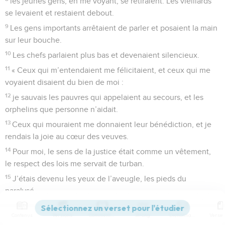
les jeunes gens, en me voyant, se retiraient. Les vieillards
se levaient et restaient debout.
9
Les gens importants arrêtaient de parler et posaient la main
sur leur bouche.
10
Les chefs parlaient plus bas et devenaient silencieux.
11
« Ceux qui m’entendaient me félicitaient, et ceux qui me
voyaient disaient du bien de moi :
12
je sauvais les pauvres qui appelaient au secours, et les
orphelins que personne n’aidait.
13
Ceux qui mouraient me donnaient leur bénédiction, et je
rendais la joie au cœur des veuves.
14
Pour moi, le sens de la justice était comme un vêtement,
le respect des lois me servait de turban.
15
J’étais devenu les yeux de l’aveugle, les pieds du
paralysé.
16
J’étais un père pour les malheureux, j’étudiais à fond
Contenus
Versions
Commentaires
Strong
Dictionnaire
l’affaire d’un étranger.