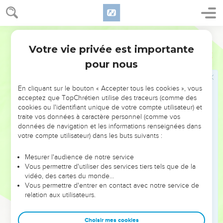
22
« Quand l’homme mauvais déborde de richesses, il
devient inquiet, et le malheur tombe sur lui.
Parole de Vie
23
Quand il est en train de se remplir le ventre, Dieu va
Votre vie privée est importante
lâcher contre lui sa violente colère. Elle va pleuvoir sur lui,
Job
20
ce sera sa nourriture.
pour nous
24
« S’il fuit l’épée de l’ennemi, une pointe de bronze le
transperce.
En cliquant sur le bouton « Accepter tous les cookies », vous
acceptez que TopChrétien utilise des traceurs (comme des
25
Il arrache cette flèche qui sort de son dos, il retire de son
cookies ou l'identifiant unique de votre compte utilisateur) et
foie l’arme pointue qui brille. La peur de mourir le saisit
traite vos données à caractère personnel (comme vos
données de navigation et les informations renseignées dans
aussitôt.
votre compte utilisateur) dans les buts suivants :
26
« Ce qui attend l’homme mauvais, c’est la nuit. Un feu que
personne n’a allumé le dévore, il brûle ce qui reste dans sa
Mesurer l'audience de notre service
tente.
Vous permettre d'utiliser des services tiers tels que de la
vidéo, des cartes du monde…
27
Le ciel découvre tout le mal que cet homme a fait, la terre
Vous permettre d'entrer en contact avec notre service de
se dresse contre lui.
relation aux utilisateurs.
28
Une inondation emporte ses biens le jour où Dieu laisse
éclater sa colère.
Choisir mes cookies