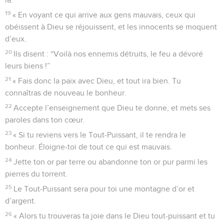
19
« En voyant ce qui arrive aux gens mauvais, ceux qui
obéissent à Dieu se réjouissent, et les innocents se moquent
d’eux.
20
Ils disent : “Voilà nos ennemis détruits, le feu a dévoré
leurs biens !”
21
« Fais donc la paix avec Dieu, et tout ira bien. Tu
connaîtras de nouveau le bonheur.
22
Accepte l’enseignement que Dieu te donne, et mets ses
paroles dans ton cœur.
23
« Si tu reviens vers le Tout-Puissant, il te rendra le
bonheur. Éloigne-toi de tout ce qui est mauvais.
24
Jette ton or par terre ou abandonne ton or pur parmi les
pierres du torrent.
25
Le Tout-Puissant sera pour toi une montagne d’or et
d’argent.
26
« Alors tu trouveras ta joie dans le Dieu tout-puissant et tu