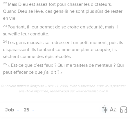
22
Mais Dieu est assez fort pour chasser les dictateurs.
Quand Dieu se lève, ces gens-là ne sont plus sûrs de rester
en vie.
23
Pourtant, il leur permet de se croire en sécurité, mais il
surveille leur conduite.
24
Les gens mauvais se redressent un petit moment, puis ils
disparaissent. Ils tombent comme une plante coupée, ils
sèchent comme des épis récoltés.
25
« Est-ce que c’est faux ? Qui me traitera de menteur ? Qui
peut effacer ce que j’ai dit ? »
© Société biblique française – Bibli’O, 2000, avec autorisation. Pour vous procurer
une Bible imprimée, rendez-vous sur www.editionsbiblio.fr
Job
25