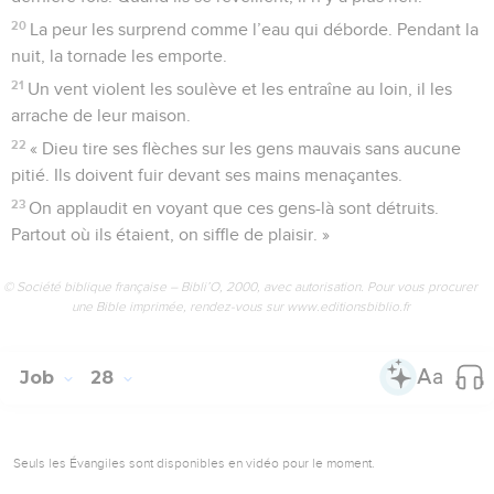
20
La peur les surprend comme l’eau qui déborde. Pendant la
nuit, la tornade les emporte.
21
Un vent violent les soulève et les entraîne au loin, il les
arrache de leur maison.
22
« Dieu tire ses flèches sur les gens mauvais sans aucune
pitié. Ils doivent fuir devant ses mains menaçantes.
23
On applaudit en voyant que ces gens-là sont détruits.
Partout où ils étaient, on siffle de plaisir. »
© Société biblique française – Bibli’O, 2000, avec autorisation. Pour vous procurer
une Bible imprimée, rendez-vous sur www.editionsbiblio.fr
Job
28
Seuls les Évangiles sont disponibles en vidéo pour le moment.