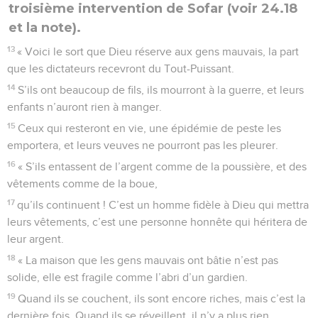
troisième intervention de Sofar (voir 24.18
et la note).
13
« Voici le sort que Dieu réserve aux gens mauvais, la part
que les dictateurs recevront du Tout-Puissant.
14
S’ils ont beaucoup de fils, ils mourront à la guerre, et leurs
enfants n’auront rien à manger.
15
Ceux qui resteront en vie, une épidémie de peste les
emportera, et leurs veuves ne pourront pas les pleurer.
16
« S’ils entassent de l’argent comme de la poussière, et des
vêtements comme de la boue,
17
qu’ils continuent ! C’est un homme fidèle à Dieu qui mettra
leurs vêtements, c’est une personne honnête qui héritera de
leur argent.
18
« La maison que les gens mauvais ont bâtie n’est pas
solide, elle est fragile comme l’abri d’un gardien.
19
Quand ils se couchent, ils sont encore riches, mais c’est la
dernière fois. Quand ils se réveillent, il n’y a plus rien.