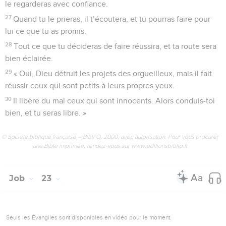
le regarderas avec confiance.
27
Quand tu le prieras, il t’écoutera, et tu pourras faire pour
lui ce que tu as promis.
28
Tout ce que tu décideras de faire réussira, et ta route sera
bien éclairée.
29
« Oui, Dieu détruit les projets des orgueilleux, mais il fait
réussir ceux qui sont petits à leurs propres yeux.
30
Il libère du mal ceux qui sont innocents. Alors conduis-toi
bien, et tu seras libre. »
© Société biblique française – Bibli’O, 2000, avec autorisation. Pour vous procurer
une Bible imprimée, rendez-vous sur www.editionsbiblio.fr
Job
23
Seuls les Évangiles sont disponibles en vidéo pour le moment.