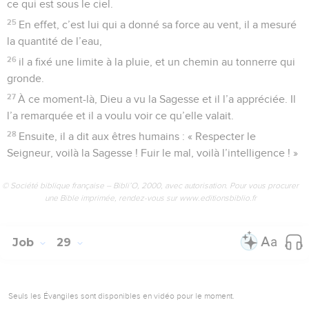
ce qui est sous le ciel.
25
En effet, c’est lui qui a donné sa force au vent, il a mesuré
la quantité de l’eau,
26
il a fixé une limite à la pluie, et un chemin au tonnerre qui
gronde.
27
À ce moment-là, Dieu a vu la Sagesse et il l’a appréciée. Il
l’a remarquée et il a voulu voir ce qu’elle valait.
28
Ensuite, il a dit aux êtres humains : « Respecter le
Seigneur, voilà la Sagesse ! Fuir le mal, voilà l’intelligence ! »
© Société biblique française – Bibli’O, 2000, avec autorisation. Pour vous procurer
une Bible imprimée, rendez-vous sur www.editionsbiblio.fr
Job
29
Seuls les Évangiles sont disponibles en vidéo pour le moment.