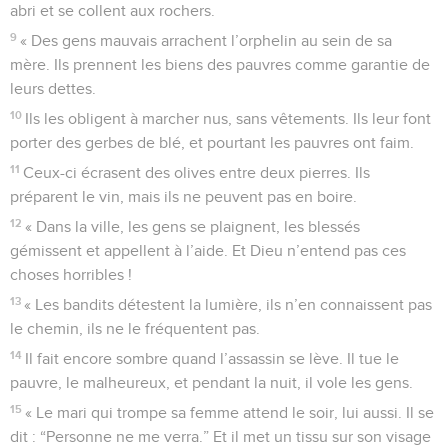
abri et se collent aux rochers.
9
« Des gens mauvais arrachent l’orphelin au sein de sa
mère. Ils prennent les biens des pauvres comme garantie de
leurs dettes.
10
Ils les obligent à marcher nus, sans vêtements. Ils leur font
porter des gerbes de blé, et pourtant les pauvres ont faim.
11
Ceux-ci écrasent des olives entre deux pierres. Ils
préparent le vin, mais ils ne peuvent pas en boire.
12
« Dans la ville, les gens se plaignent, les blessés
gémissent et appellent à l’aide. Et Dieu n’entend pas ces
choses horribles !
13
« Les bandits détestent la lumière, ils n’en connaissent pas
le chemin, ils ne le fréquentent pas.
14
Il fait encore sombre quand l’assassin se lève. Il tue le
pauvre, le malheureux, et pendant la nuit, il vole les gens.
15
« Le mari qui trompe sa femme attend le soir, lui aussi. Il se
dit : “Personne ne me verra.” Et il met un tissu sur son visage