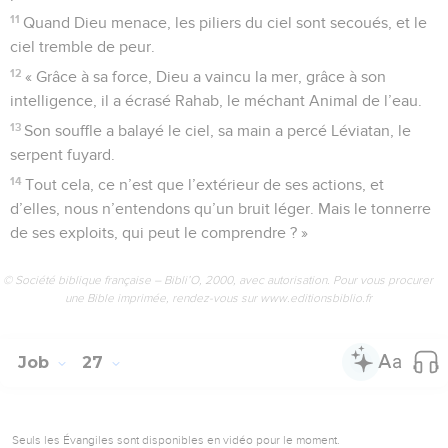
11
Quand Dieu menace, les piliers du ciel sont secoués, et le
ciel tremble de peur.
12
« Grâce à sa force, Dieu a vaincu la mer, grâce à son
intelligence, il a écrasé Rahab, le méchant Animal de l’eau.
13
Son souffle a balayé le ciel, sa main a percé Léviatan, le
serpent fuyard.
14
Tout cela, ce n’est que l’extérieur de ses actions, et
d’elles, nous n’entendons qu’un bruit léger. Mais le tonnerre
de ses exploits, qui peut le comprendre ? »
© Société biblique française – Bibli’O, 2000, avec autorisation. Pour vous procurer
une Bible imprimée, rendez-vous sur www.editionsbiblio.fr
Job
27
Seuls les Évangiles sont disponibles en vidéo pour le moment.