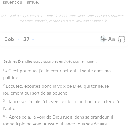
savent qu’il arrive.
© Société biblique française – Bibli’O, 2000, avec autorisation. Pour vous procurer
une Bible imprimée, rendez-vous sur www.editionsbiblio.fr
Job
37
Seuls les Évangiles sont disponibles en vidéo pour le moment.
1
« C’est pourquoi j’ai le cœur battant, il saute dans ma
poitrine.
2
Écoutez, écoutez donc la voix de Dieu qui tonne, le
roulement qui sort de sa bouche.
3
Il lance ses éclairs à travers le ciel, d’un bout de la terre à
l’autre.
4
« Après cela, la voix de Dieu rugit, dans sa grandeur, il
tonne à pleine voix. Aussitôt il lance tous ses éclairs.