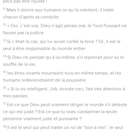
peut pas être injuste !
11
Mais il donne aux humains ce qu’ils méritent, il traite
chacun d’après sa conduite.
12
« Oui, c’est vrai, Dieu n’agit jamais mal, le Tout-Puissant ne
fausse pas la justice.
13
Si c’était le cas, qui lui aurait confié la terre ? Or, il est le
seul à être responsable du monde entier.
14
Si Dieu ne pensait qu’à lui-même, s’il reprenait pour lui le
souffle de la vie,
15
les êtres vivants mourraient tous en même temps, et les
humains redeviendraient de la poussière.
16
« Si tu es intelligent, Job, écoute ceci, fais très attention à
mes paroles.
17
Est-ce que Dieu peut vraiment diriger le monde s’il déteste
ce qui est juste ? Est-ce que tu oses condamner la seule
personne vraiment juste et puissante ?
18
Il est le seul qui peut traiter un roi de “bon à rien”, le seul