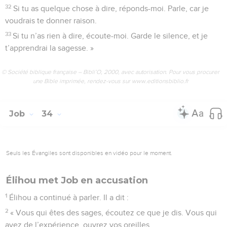
32
Si tu as quelque chose à dire, réponds-moi. Parle, car je
voudrais te donner raison.
33
Si tu n’as rien à dire, écoute-moi. Garde le silence, et je
t’apprendrai la sagesse. »
© Société biblique française – Bibli’O, 2000, avec autorisation. Pour vous procurer
une Bible imprimée, rendez-vous sur www.editionsbiblio.fr
Job
34
Seuls les Évangiles sont disponibles en vidéo pour le moment.
Élihou met Job en accusation
1
Élihou a continué à parler. Il a dit :
2
« Vous qui êtes des sages, écoutez ce que je dis. Vous qui
avez de l’expérience, ouvrez vos oreilles.