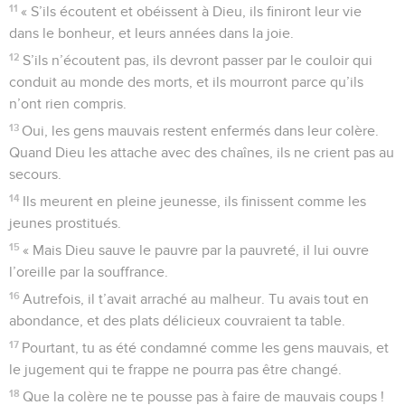
11
« S’ils écoutent et obéissent à Dieu, ils finiront leur vie
dans le bonheur, et leurs années dans la joie.
12
S’ils n’écoutent pas, ils devront passer par le couloir qui
conduit au monde des morts, et ils mourront parce qu’ils
n’ont rien compris.
13
Oui, les gens mauvais restent enfermés dans leur colère.
Quand Dieu les attache avec des chaînes, ils ne crient pas au
secours.
14
Ils meurent en pleine jeunesse, ils finissent comme les
jeunes prostitués.
15
« Mais Dieu sauve le pauvre par la pauvreté, il lui ouvre
l’oreille par la souffrance.
16
Autrefois, il t’avait arraché au malheur. Tu avais tout en
abondance, et des plats délicieux couvraient ta table.
17
Pourtant, tu as été condamné comme les gens mauvais, et
le jugement qui te frappe ne pourra pas être changé.
18
Que la colère ne te pousse pas à faire de mauvais coups !