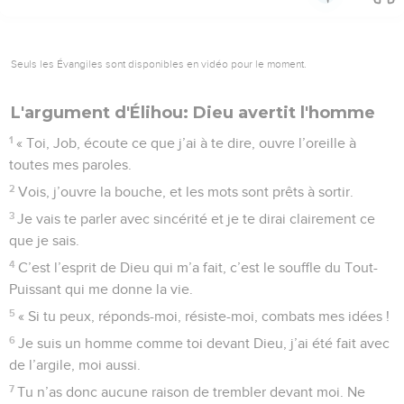
Seuls les Évangiles sont disponibles en vidéo pour le moment.
L'argument d'Élihou: Dieu avertit l'homme
1
« Toi, Job, écoute ce que j’ai à te dire, ouvre l’oreille à
toutes mes paroles.
2
Vois, j’ouvre la bouche, et les mots sont prêts à sortir.
3
Je vais te parler avec sincérité et je te dirai clairement ce
que je sais.
4
C’est l’esprit de Dieu qui m’a fait, c’est le souffle du Tout-
Puissant qui me donne la vie.
5
« Si tu peux, réponds-moi, résiste-moi, combats mes idées !
6
Je suis un homme comme toi devant Dieu, j’ai été fait avec
de l’argile, moi aussi.
7
Tu n’as donc aucune raison de trembler devant moi. Ne