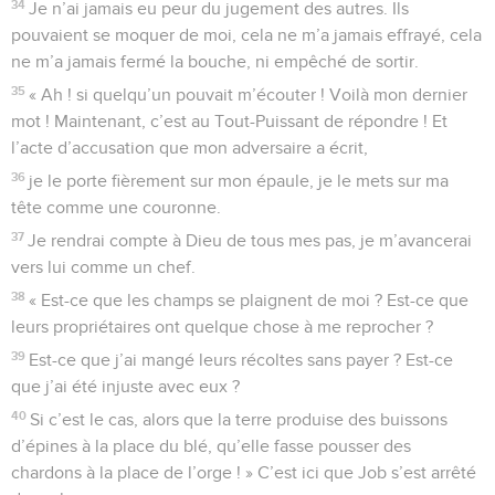
34
Je n’ai jamais eu peur du jugement des autres. Ils
pouvaient se moquer de moi, cela ne m’a jamais effrayé, cela
ne m’a jamais fermé la bouche, ni empêché de sortir.
35
« Ah ! si quelqu’un pouvait m’écouter ! Voilà mon dernier
mot ! Maintenant, c’est au Tout-Puissant de répondre ! Et
l’acte d’accusation que mon adversaire a écrit,
36
je le porte fièrement sur mon épaule, je le mets sur ma
tête comme une couronne.
37
Je rendrai compte à Dieu de tous mes pas, je m’avancerai
vers lui comme un chef.
38
« Est-ce que les champs se plaignent de moi ? Est-ce que
leurs propriétaires ont quelque chose à me reprocher ?
39
Est-ce que j’ai mangé leurs récoltes sans payer ? Est-ce
que j’ai été injuste avec eux ?
40
Si c’est le cas, alors que la terre produise des buissons
d’épines à la place du blé, qu’elle fasse pousser des
chardons à la place de l’orge ! » C’est ici que Job s’est arrêté