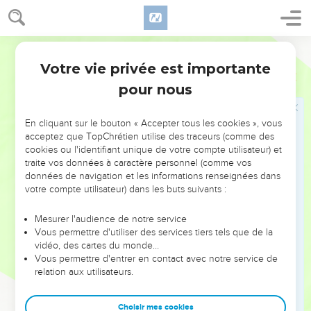
de tous les vivants.
24
Mais si quelqu’un est brisé, est-ce qu’il ne tend pas la
Parole de Vie
main ? Dans le malheur, est-ce qu’on n’appelle pas au
secours ?
Votre vie privée est importante
Job
30
25
« Est-ce que je n’ai pas pleuré sur ceux qui ont une vie
pour nous
difficile ? Mon cœur s’est toujours serré en voyant les
malheureux.
En cliquant sur le bouton « Accepter tous les cookies », vous
acceptez que TopChrétien utilise des traceurs (comme des
26
Je comptais sur le bonheur, c’est le malheur qui est arrivé.
cookies ou l'identifiant unique de votre compte utilisateur) et
J’attendais la lumière, c’est la nuit qui est venue.
traite vos données à caractère personnel (comme vos
27
données de navigation et les informations renseignées dans
« Je suis sans cesse bouleversé par cette vie de
votre compte utilisateur) dans les buts suivants :
souffrance qui est la mienne.
28
Je marche, l’air sombre : pas de lumière pour moi ! Même
Mesurer l'audience de notre service
devant les autres, je crie au secours.
Vous permettre d'utiliser des services tiers tels que de la
vidéo, des cartes du monde…
29
Par mes cris, je suis devenu le frère des chacals et le
Vous permettre d'entrer en contact avec notre service de
compagnon des autruches.
relation aux utilisateurs.
30
« Ma peau est complètement sèche et se détache, la
fièvre me brûle jusqu’aux os.
Choisir mes cookies