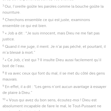
3
Oui, l’oreille goûte les paroles comme la bouche goûte la
nourriture.
4
Cherchons ensemble ce qui est juste, examinons
ensemble ce qui est bien.
5
« Job a dit : “Je suis innocent, mais Dieu ne me fait pas
justice.
6
Quand il me juge, il ment. Je n’ai pas péché, et pourtant, il
m’a blessé à mort.”
7
« Ce Job, c’est qui ? Il insulte Dieu aussi facilement qu’il
boit de l’eau.
8
Il va avec ceux qui font du mal, il se met du côté des gens
mauvais.
9
En effet, il a dit : “Les gens n’ont aucun avantage à essayer
de plaire à Dieu.”
10
« Vous qui avez du bon sens, écoutez-moi ! Dieu est
absolument incapable de faire le mal, le Tout-Puissant ne