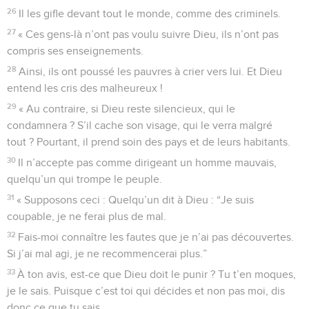
26
Il les gifle devant tout le monde, comme des criminels.
27
« Ces gens-là n’ont pas voulu suivre Dieu, ils n’ont pas
compris ses enseignements.
28
Ainsi, ils ont poussé les pauvres à crier vers lui. Et Dieu
entend les cris des malheureux !
29
« Au contraire, si Dieu reste silencieux, qui le
condamnera ? S’il cache son visage, qui le verra malgré
tout ? Pourtant, il prend soin des pays et de leurs habitants.
30
Il n’accepte pas comme dirigeant un homme mauvais,
quelqu’un qui trompe le peuple.
31
« Supposons ceci : Quelqu’un dit à Dieu : “Je suis
coupable, je ne ferai plus de mal.
32
Fais-moi connaître les fautes que je n’ai pas découvertes.
Si j’ai mal agi, je ne recommencerai plus.”
33
À ton avis, est-ce que Dieu doit le punir ? Tu t’en moques,
je le sais. Puisque c’est toi qui décides et non pas moi, dis
donc ce que tu sais.