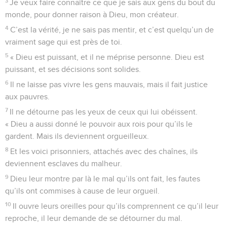
3
Je veux faire connaître ce que je sais aux gens du bout du
monde, pour donner raison à Dieu, mon créateur.
4
C’est la vérité, je ne sais pas mentir, et c’est quelqu’un de
vraiment sage qui est près de toi.
5
« Dieu est puissant, et il ne méprise personne. Dieu est
puissant, et ses décisions sont solides.
6
Il ne laisse pas vivre les gens mauvais, mais il fait justice
aux pauvres.
7
Il ne détourne pas les yeux de ceux qui lui obéissent.
« Dieu a aussi donné le pouvoir aux rois pour qu’ils le
gardent. Mais ils deviennent orgueilleux.
8
Et les voici prisonniers, attachés avec des chaînes, ils
deviennent esclaves du malheur.
9
Dieu leur montre par là le mal qu’ils ont fait, les fautes
qu’ils ont commises à cause de leur orgueil.
10
Il ouvre leurs oreilles pour qu’ils comprennent ce qu’il leur
reproche, il leur demande de se détourner du mal.