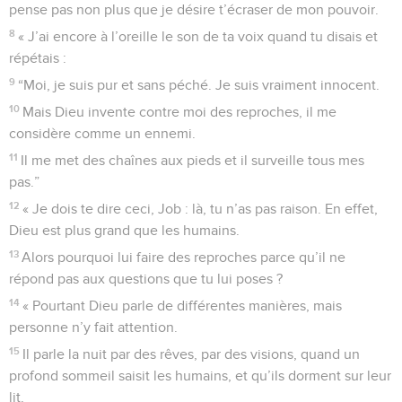
pense pas non plus que je désire t’écraser de mon pouvoir.
8
« J’ai encore à l’oreille le son de ta voix quand tu disais et
répétais :
9
“Moi, je suis pur et sans péché. Je suis vraiment innocent.
10
Mais Dieu invente contre moi des reproches, il me
considère comme un ennemi.
11
Il me met des chaînes aux pieds et il surveille tous mes
pas.”
12
« Je dois te dire ceci, Job : là, tu n’as pas raison. En effet,
Dieu est plus grand que les humains.
13
Alors pourquoi lui faire des reproches parce qu’il ne
répond pas aux questions que tu lui poses ?
14
« Pourtant Dieu parle de différentes manières, mais
personne n’y fait attention.
15
Il parle la nuit par des rêves, par des visions, quand un
profond sommeil saisit les humains, et qu’ils dorment sur leur
lit.