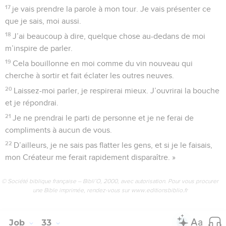
17
je vais prendre la parole à mon tour. Je vais présenter ce
que je sais, moi aussi.
18
J’ai beaucoup à dire, quelque chose au-dedans de moi
m’inspire de parler.
19
Cela bouillonne en moi comme du vin nouveau qui
cherche à sortir et fait éclater les outres neuves.
20
Laissez-moi parler, je respirerai mieux. J’ouvrirai la bouche
et je répondrai.
21
Je ne prendrai le parti de personne et je ne ferai de
compliments à aucun de vous.
22
D’ailleurs, je ne sais pas flatter les gens, et si je le faisais,
mon Créateur me ferait rapidement disparaître. »
© Société biblique française – Bibli’O, 2000, avec autorisation. Pour vous procurer
une Bible imprimée, rendez-vous sur www.editionsbiblio.fr
Job
33