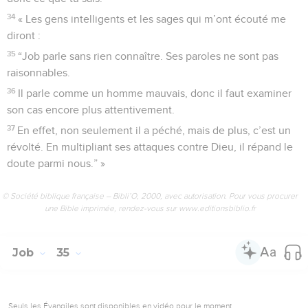
34
« Les gens intelligents et les sages qui m’ont écouté me
diront :
35
“Job parle sans rien connaître. Ses paroles ne sont pas
raisonnables.
36
Il parle comme un homme mauvais, donc il faut examiner
son cas encore plus attentivement.
37
En effet, non seulement il a péché, mais de plus, c’est un
révolté. En multipliant ses attaques contre Dieu, il répand le
doute parmi nous.” »
© Société biblique française – Bibli’O, 2000, avec autorisation. Pour vous procurer
une Bible imprimée, rendez-vous sur www.editionsbiblio.fr
Job
35
Seuls les Évangiles sont disponibles en vidéo pour le moment.