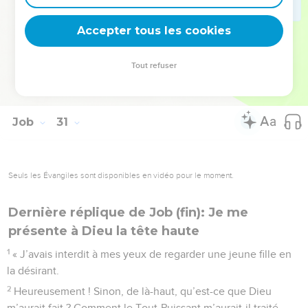
31
Ma harpe joue seulement des airs de deuil, ma flûte
Accepter tous les cookies
accompagne le chant des pleureuses. »
© Société biblique française – Bibli’O, 2000, avec autorisation. Pour vous procurer
Tout refuser
une Bible imprimée, rendez-vous sur www.editionsbiblio.fr
Job
31
Seuls les Évangiles sont disponibles en vidéo pour le moment.
Dernière réplique de Job (fin): Je me
présente à Dieu la tête haute
1
« J’avais interdit à mes yeux de regarder une jeune fille en
la désirant.
2
Heureusement ! Sinon, de là-haut, qu’est-ce que Dieu
m’aurait fait ? Comment le Tout-Puissant m’aurait-il traité