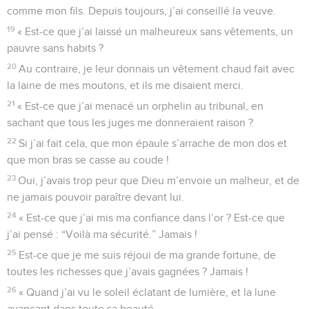
comme mon fils. Depuis toujours, j’ai conseillé la veuve.
19
« Est-ce que j’ai laissé un malheureux sans vêtements, un
pauvre sans habits ?
20
Au contraire, je leur donnais un vêtement chaud fait avec
la laine de mes moutons, et ils me disaient merci.
21
« Est-ce que j’ai menacé un orphelin au tribunal, en
sachant que tous les juges me donneraient raison ?
22
Si j’ai fait cela, que mon épaule s’arrache de mon dos et
que mon bras se casse au coude !
23
Oui, j’avais trop peur que Dieu m’envoie un malheur, et de
ne jamais pouvoir paraître devant lui.
24
« Est-ce que j’ai mis ma confiance dans l’or ? Est-ce que
j’ai pensé : “Voilà ma sécurité.” Jamais !
25
Est-ce que je me suis réjoui de ma grande fortune, de
toutes les richesses que j’avais gagnées ? Jamais !
26
« Quand j’ai vu le soleil éclatant de lumière, et la lune
avançant dans toute sa beauté,