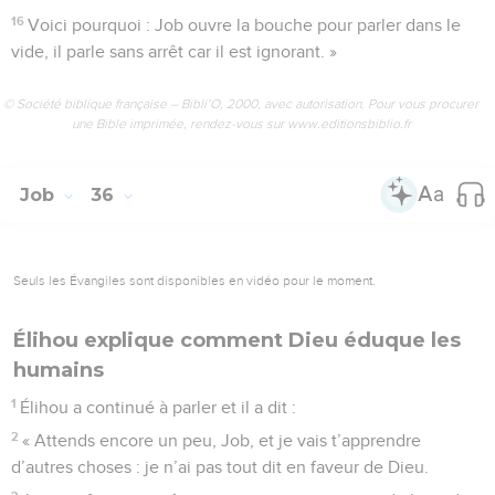
16
Voici pourquoi : Job ouvre la bouche pour parler dans le
vide, il parle sans arrêt car il est ignorant. »
© Société biblique française – Bibli’O, 2000, avec autorisation. Pour vous procurer
une Bible imprimée, rendez-vous sur www.editionsbiblio.fr
Job
36
Seuls les Évangiles sont disponibles en vidéo pour le moment.
Élihou explique comment Dieu éduque les
humains
1
Élihou a continué à parler et il a dit :
2
« Attends encore un peu, Job, et je vais t’apprendre
d’autres choses : je n’ai pas tout dit en faveur de Dieu.