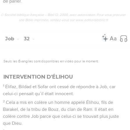
de parler.
© Société biblique française – Bibli’O, 2000, avec autorisation. Pour vous procurer
une Bible imprimée, rendez-vous sur www.editionsbiblio.fr
Job
32
Seuls les Évangiles sont disponibles en vidéo pour le moment.
INTERVENTION D'ÉLIHOU
1
Élifaz, Bildad et Sofar ont cessé de répondre à Job, car
celui-ci pensait qu’il était innocent.
2
Cela a mis en colère un homme appelé Élihou, fils de
Barakel, de la tribu de Bouz, du clan de Ram. Il était en
colère contre Job parce que celui-ci se trouvait plus juste
que Dieu.