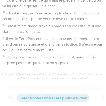
Quand je parle, est-ce qu’il faut le prévenir ? Est-ce qu’on
va lui dire que quelqu’un a parlé ?
21
« Tout à coup, nous ne voyons plus très clair. Les nuages
cachent le soleil, puis le vent se lève et il les balaie.
22
Une lumière dorée arrive du nord, Dieu est entouré d’une
clarté impressionnante.
23
Il est le Tout-Puissant, nous ne pouvons l’atteindre. Il est
grand par sa puissance et grand par sa justice. Il n’écrase pas
celui qui est parfaitement juste.
24
C’est pourquoi les humains le respectent, mais lui, il ne
regarde pas ceux qui se croient sages. »
© Société biblique française – Bibli’O, 2000, avec autorisation. Pour vous procurer
une Bible imprimée, rendez-vous sur www.editionsbiblio.fr
Job
38
Contenus
Versions
Commentaires
Strong
Dictionnaire