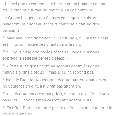
8
Le mal que tu commets ne blesse qu’un homme comme
toi, le bien que tu fais ne profite qu’à des humains.
9
« Quand les gens sont écrasés par l’injustice, ils se
plaignent, ils crient au secours contre la dictature des
puissants.
10
Mais aucun ne demande : “Où est Dieu, qui m’a fait ? Où
est-il, lui qui inspire des chants dans la nuit,
11
qui nous enseigne par les bêtes sauvages, qui nous
apprend la sagesse par les oiseaux ?”
12
« Partout les gens crient au secours contre les gens
mauvais pleins d’orgueil, mais Dieu ne répond pas.
13
Non, le Dieu tout-puissant n’écoute pas leurs paroles qui
ne veulent rien dire, il n’y fait pas attention.
14
« Il t’écoute encore moins, Job, quand tu dis : “Je ne vois
pas Dieu, il connaît mon cas, et j’attends toujours.”
15
En effet, Dieu ne montre pas sa colère, il semble ignorer la
révolte humaine.