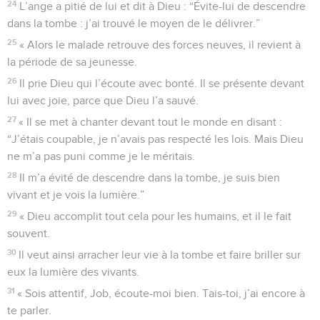
24
L’ange a pitié de lui et dit à Dieu : “Évite-lui de descendre
dans la tombe : j’ai trouvé le moyen de le délivrer.”
25
« Alors le malade retrouve des forces neuves, il revient à
la période de sa jeunesse.
26
Il prie Dieu qui l’écoute avec bonté. Il se présente devant
lui avec joie, parce que Dieu l’a sauvé.
27
« Il se met à chanter devant tout le monde en disant :
“J’étais coupable, je n’avais pas respecté les lois. Mais Dieu
ne m’a pas puni comme je le méritais.
28
Il m’a évité de descendre dans la tombe, je suis bien
vivant et je vois la lumière.”
29
« Dieu accomplit tout cela pour les humains, et il le fait
souvent.
30
Il veut ainsi arracher leur vie à la tombe et faire briller sur
eux la lumière des vivants.
31
« Sois attentif, Job, écoute-moi bien. Tais-toi, j’ai encore à
te parler.