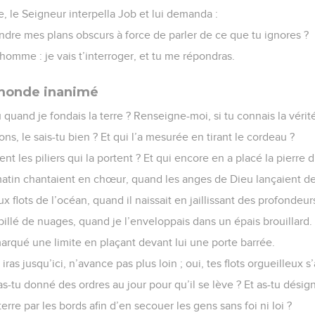
 le Seigneur interpella Job et lui demanda :
ndre mes plans obscurs à force de parler de ce que tu ignores ?
 homme : je vais t’interroger, et tu me répondras.
 monde inanimé
 quand je fondais la terre ? Renseigne-moi, si tu connais la vérité
ns, le sais-tu bien ? Et qui l’a mesurée en tirant le cordeau ?
nt les piliers qui la portent ? Et qui encore en a placé la pierre 
atin chantaient en chœur, quand les anges de Dieu lançaient des
x flots de l’océan, quand il naissait en jaillissant des profondeur
habillé de nuages, quand je l’enveloppais dans un épais brouillard.
marqué une limite en plaçant devant lui une porte barrée.
 iras jusqu’ici, n’avance pas plus loin ; oui, tes flots orgueilleux s’
as-tu donné des ordres au jour pour qu’il se lève ? Et as-tu désig
a terre par les bords afin d’en secouer les gens sans foi ni loi ?