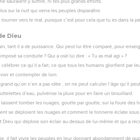
ne sauraient y suffire, ni tes plus grands efforts.
s sur la nuit qui verra les peuples disparaître.
e tourner vers le mal, puisque c’est pour cela que tu es dans la p
de Dieu
in, tant il a de puissance. Qui peut lui être comparé, pour ensei
imposé sa conduite ? Qui a osé lui dire : « Tu as mal agi » ?
célébrer ce qu’il a fait, ce que tous les humains glorifient par le
voir et contempler de loin.
 grand qu’on n’en a pas idée ; on ne peut calculer l’âge qu’il peut
gouttelettes d’eau, pulvérise la pluie pour en faire un brouillard.
 laissent tomber les nuages, goutte par goutte, sur la foule des 
ent se déploient les nuages et comment le tonnerre éclate sous l
t Dieu qui déploie son éclair au-dessus de lui-même et qui a re
voie, il fait vivre les peuples en leur donnant abondamment de qu