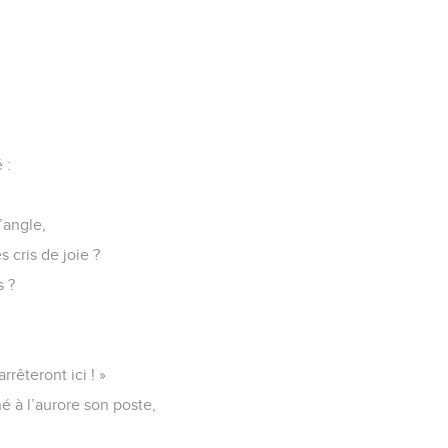
 :
d’angle,
 cris de joie ?
s ?
arrêteront ici ! »
né à l’aurore son poste,