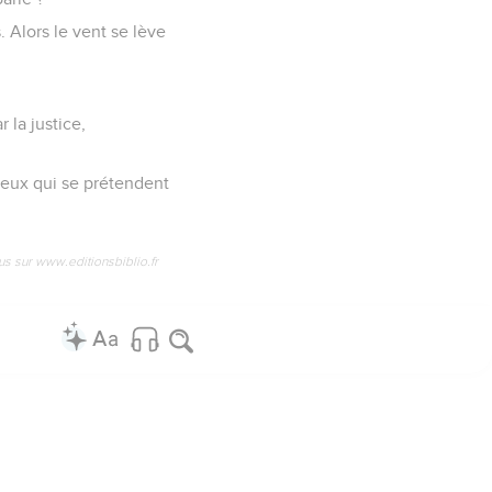
s. Alors le vent se lève
r la justice,
 ceux qui se prétendent
us sur www.editionsbiblio.fr