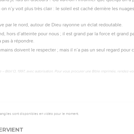
on n’y voit plus très clair : le soleil est caché derrière les nuage
ve par le nord, autour de Dieu rayonne un éclat redoutable.
nd, hors d’atteinte pour nous ; il est grand par la force et grand pa
’a pas à répondre.
mains doivent le respecter ; mais il n’a pas un seul regard pour
e – Bibli’O, 1997, avec autorisation. Pour vous procurer une Bible imprimée, rendez-vo
vangiles sont disponibles en vidéo pour le moment.
TERVIENT