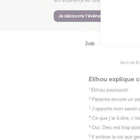
16
c’est que tout le disc
© Société biblique français
Job
36
Seuls les É
Élihou explique
1
Élihou poursuivit :
2
Patiente encore un peu
3
J’apporte mon savoir a
4
Ce que j’ai à dire, c’
5
Oui, Dieu est trop pui
6
Il enlève la vie aux gen