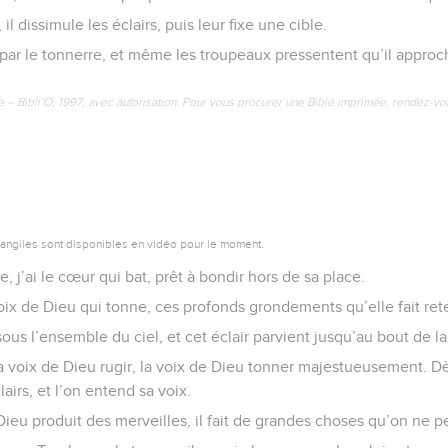
l dissimule les éclairs, puis leur fixe une cible.
 par le tonnerre, et même les troupeaux pressentent qu’il approc
e – Bibli’O, 1997, avec autorisation. Pour vous procurer une Bible imprimée, rendez-vo
vangiles sont disponibles en vidéo pour le moment.
, j’ai le cœur qui bat, prêt à bondir hors de sa place.
ix de Dieu qui tonne, ces profonds grondements qu’elle fait rete
ous l’ensemble du ciel, et cet éclair parvient jusqu’au bout de la
a voix de Dieu rugir, la voix de Dieu tonner majestueusement. Dè
irs, et l’on entend sa voix.
 Dieu produit des merveilles, il fait de grandes choses qu’on ne 