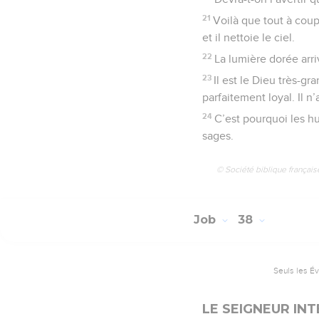
21
Voilà que tout à coup 
et il nettoie le ciel.
22
La lumière dorée arri
23
Il est le Dieu très-gra
parfaitement loyal. Il n
24
C’est pourquoi les hu
sages.
© Société biblique français
Job
38
Seuls les É
LE SEIGNEUR IN