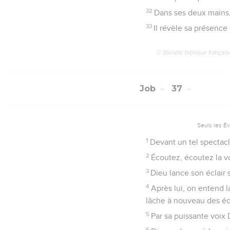
32
Dans ses deux mains, i
33
Il révèle sa présence
© Société biblique français
Job
37
Seuls les É
1
Devant un tel spectacle
2
Écoutez, écoutez la vo
3
Dieu lance son éclair s
4
Après lui, on entend l
lâche à nouveau des écla
5
Par sa puissante voix
6