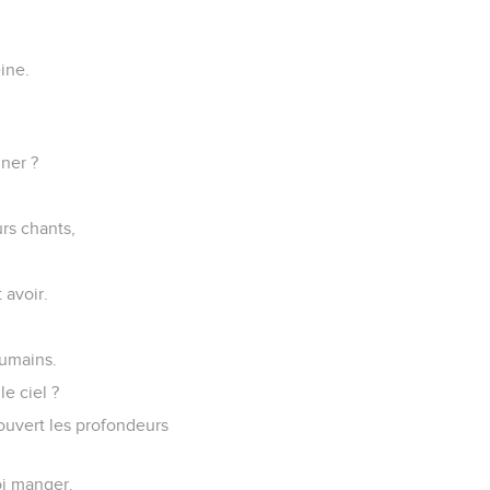
eine.
gner ?
urs chants,
 avoir.
humains.
e ciel ?
couvert les profondeurs
oi manger.