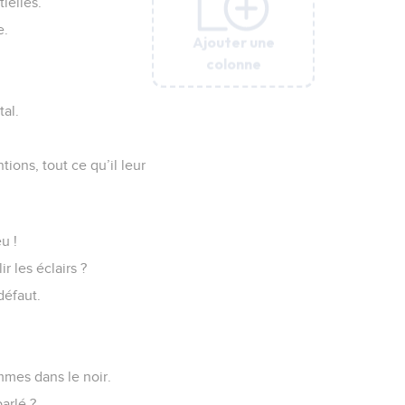
tielles.
e.
Ajouter une
Ajouter une
Ajouter une
Ajouter une
Ajouter une
Ajouter une
colonne
colonne
colonne
colonne
colonne
colonne
tal.
tions, tout ce qu’il leur
u !
 les éclairs ?
défaut.
mmes dans le noir.
arlé ?