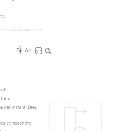
he.
us sur www.editionsbiblio.fr
ntir.
 terre.
s cet instant, Dieu
peut comprendre.