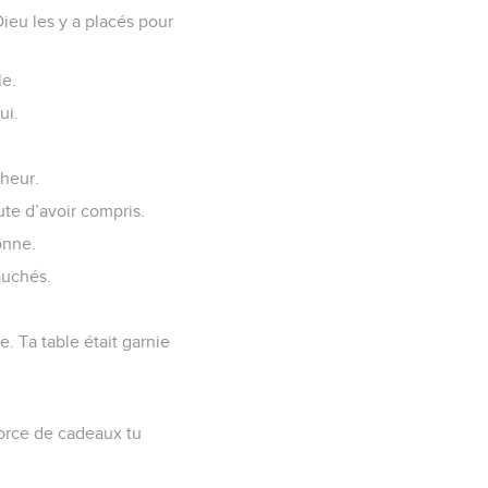
 Dieu les y a placés pour
le.
ui.
nheur.
aute d’avoir compris.
onne.
auchés.
e. Ta table était garnie
force de cadeaux tu