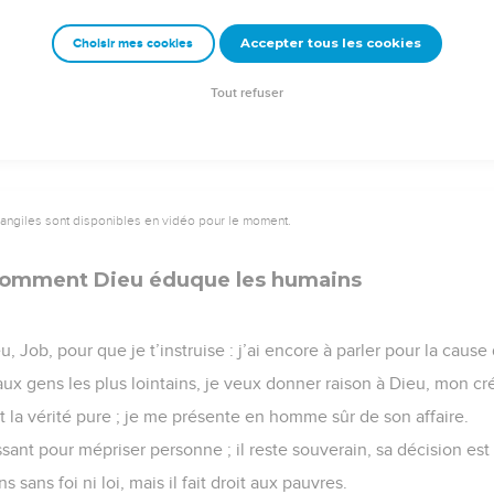
ours de Job n’est que fumée ; il multiplie les mots sans savoir ce q
Accepter tous les cookies
Choisir mes cookies
e – Bibli’O, 1997, avec autorisation. Pour vous procurer une Bible imprimée, rendez-vo
Tout refuser
vangiles sont disponibles en vidéo pour le moment.
 comment Dieu éduque les humains
, Job, pour que je t’instruise : j’ai encore à parler pour la cause
ux gens les plus lointains, je veux donner raison à Dieu, mon cr
est la vérité pure ; je me présente en homme sûr de son affaire.
ssant pour mépriser personne ; il reste souverain, sa décision est
s sans foi ni loi, mais il fait droit aux pauvres.