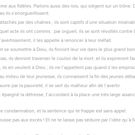
time aux fidèles. Parlons aussi des rois, qui siègent sur un trône.
s ils s’enorgueillissent.
attachés par des chaînes ; ils sont captifs d’une situation misérab
quel acte ils ont commis : par orgueil, ils se sont révoltés contre l
 l’avertissement, il les appelle à renoncer à leur méfait.
et se soumettre à Dieu, ils finiront leur vie dans le plus grand bo
pas, ils devront traverser le couloir de la mort, et ils expireront f
ils en veulent à Dieu ; ils ne l’appellent pas quand il les empris
au milieu de leur jeunesse, ils connaissent la fin des jeunes déb
vre par la pauvreté, il se sert du malheur afin de l’avertir.
t épargné la détresse, t’accordant à la place une très large aisanc
ne condamnation, et la sentence qui te frappe est sans appel.
ousse pas aux excès ! Et ne te laisse pas séduire par l’idée qu’à 