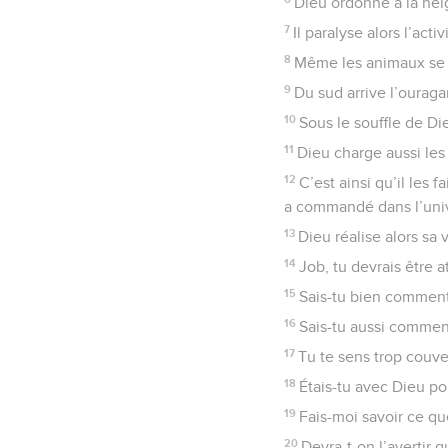
Dieu ordonne à la neige
7
Il paralyse alors l’ac
8
Même les animaux se me
9
Du sud arrive l’ouragan
10
Sous le souffle de Di
11
Dieu charge aussi les 
12
C’est ainsi qu’il les 
a commandé dans l’uni
13
Dieu réalise alors sa 
14
Job, tu devrais être 
15
Sais-tu bien comment 
16
Sais-tu aussi comment 
17
Tu te sens trop couve
18
Étais-tu avec Dieu pou
19
Fais-moi savoir ce qu
20
Devra-t-on l’avertir 