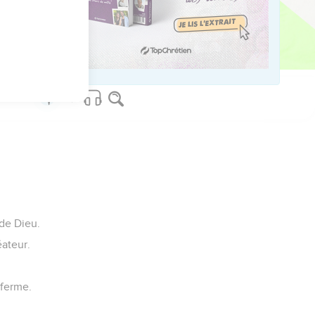
u’il dit.
us sur www.editionsbiblio.fr
 de Dieu.
éateur.
 ferme.