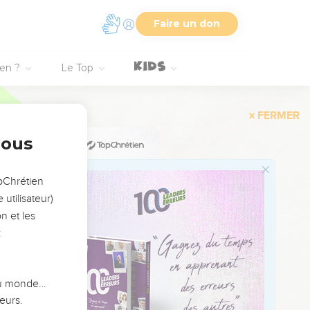
Faire un don
ien ?
Le Top
issances, en quoi cela
 hommes.
nous
a tyrannie.
de la nuit,
opChrétien
aux oiseaux ? »
utilisateur)
n et les
épond pas.
:
aucune attention.
nds toujours, alors que
 du monde…
eurs.