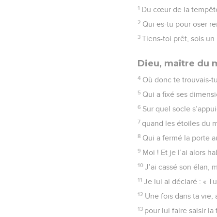
1
Du cœur de la tempête,
2
Qui es-tu pour oser re
3
Tiens-toi prêt, sois un
Dieu, maître du
4
Où donc te trouvais-tu
5
Qui a fixé ses dimensio
6
Sur quel socle s’appuie
7
quand les étoiles du m
8
Qui a fermé la porte au
9
Moi ! Et je l’ai alors 
10
J’ai cassé son élan, 
11
Je lui ai déclaré : « Tu
12
Une fois dans ta vie, 
13
pour lui faire saisir l