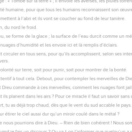
 : « Tombe sur la terre » ; il envoie les averses, les pluies torren
tivité humaine, pour que tous les humains reconnaissent son œuvr
ttent à l’abri et ils vont se coucher au fond de leur tanière.
, du nord le froid.
eu, se forme de la glace ; la surface de l’eau durcit comme un mé
nuages d’humidité et les envoie ici et là remplis d’éclairs.
fait circuler en tous sens, pour qu’ils accomplissent, selon ses inten
vers.
volonté sur terre, soit pour punir, soit pour montrer de la bonté.
attentif à tout cela. Debout, pour contempler les merveilles de Die
Dieu commande à ces merveilles, comment les nuages font jaillir
ils planent dans les airs ? Pour ce miracle il faut un savoir sans 
rt, tu as déjà trop chaud, dès que le vent du sud accable le pays.
r étirer le ciel aussi dur qu’un miroir coulé dans le métal ?
e nous pourrions dire à Dieu. – Rien de bien cohérent ! Nous so
quand je fais un discours ? Ou va-t-on l’informer que quelqu’un a p