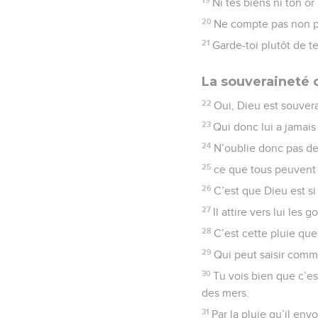
Ni tes biens ni ton or 
20
Ne compte pas non plu
21
Garde-toi plutôt de t
La souveraineté 
22
Oui, Dieu est souvera
23
Qui donc lui a jamais 
24
N’oublie donc pas de 
25
ce que tous peuvent 
26
C’est que Dieu est si
27
Il attire vers lui les 
28
C’est cette pluie que
29
Qui peut saisir comm
30
Tu vois bien que c’es
des mers.
31
Par la pluie qu’il en