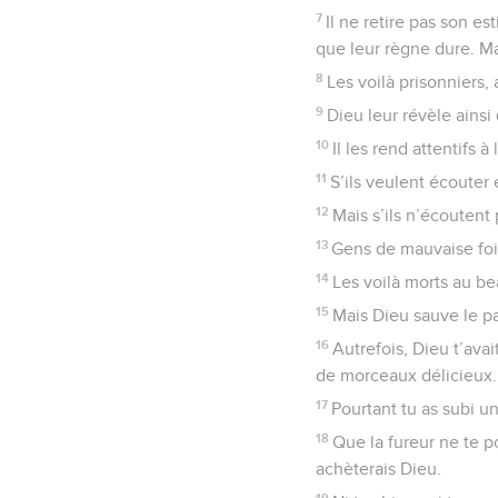
7
Il ne retire pas son es
que leur règne dure. Mai
8
Les voilà prisonniers, 
9
Dieu leur révèle ainsi 
10
Il les rend attentifs à
11
S’ils veulent écouter 
12
Mais s’ils n’écoutent 
13
Gens de mauvaise foi, 
14
Les voilà morts au be
15
Mais Dieu sauve le pau
16
Autrefois, Dieu t’avai
de morceaux délicieux.
17
Pourtant tu as subi u
18
Que la fureur ne te p
achèterais Dieu.
19