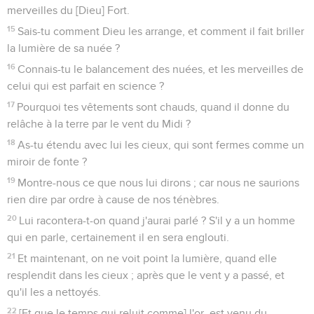
merveilles du [Dieu] Fort.
15
Sais-tu comment Dieu les arrange, et comment il fait briller
la lumière de sa nuée ?
16
Connais-tu le balancement des nuées, et les merveilles de
celui qui est parfait en science ?
17
Pourquoi tes vêtements sont chauds, quand il donne du
relâche à la terre par le vent du Midi ?
18
As-tu étendu avec lui les cieux, qui sont fermes comme un
miroir de fonte ?
19
Montre-nous ce que nous lui dirons ; car nous ne saurions
rien dire par ordre à cause de nos ténèbres.
20
Lui racontera-t-on quand j'aurai parlé ? S'il y a un homme
qui en parle, certainement il en sera englouti.
21
Et maintenant, on ne voit point la lumière, quand elle
resplendit dans les cieux ; après que le vent y a passé, et
qu'il les a nettoyés.
22
[Et que le temps qui reluit comme] l'or, est venu du