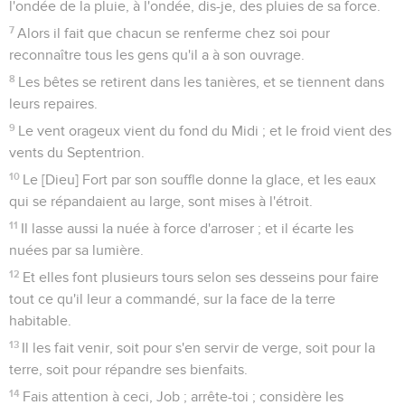
l'ondée de la pluie, à l'ondée, dis-je, des pluies de sa force.
7
Alors il fait que chacun se renferme chez soi pour
reconnaître tous les gens qu'il a à son ouvrage.
8
Les bêtes se retirent dans les tanières, et se tiennent dans
leurs repaires.
9
Le vent orageux vient du fond du Midi ; et le froid vient des
vents du Septentrion.
10
Le [Dieu] Fort par son souffle donne la glace, et les eaux
qui se répandaient au large, sont mises à l'étroit.
11
Il lasse aussi la nuée à force d'arroser ; et il écarte les
nuées par sa lumière.
12
Et elles font plusieurs tours selon ses desseins pour faire
tout ce qu'il leur a commandé, sur la face de la terre
habitable.
13
Il les fait venir, soit pour s'en servir de verge, soit pour la
terre, soit pour répandre ses bienfaits.
14
Fais attention à ceci, Job ; arrête-toi ; considère les