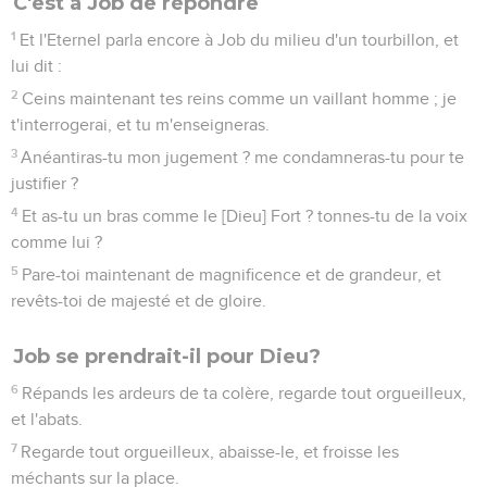
C'est à Job de répondre
1
Et l'Eternel parla encore à Job du milieu d'un tourbillon, et
lui dit :
2
Ceins maintenant tes reins comme un vaillant homme ; je
t'interrogerai, et tu m'enseigneras.
3
Anéantiras-tu mon jugement ? me condamneras-tu pour te
justifier ?
4
Et as-tu un bras comme le [Dieu] Fort ? tonnes-tu de la voix
comme lui ?
5
Pare-toi maintenant de magnificence et de grandeur, et
revêts-toi de majesté et de gloire.
Job se prendrait-il pour Dieu?
6
Répands les ardeurs de ta colère, regarde tout orgueilleux,
et l'abats.
7
Regarde tout orgueilleux, abaisse-le, et froisse les
méchants sur la place.