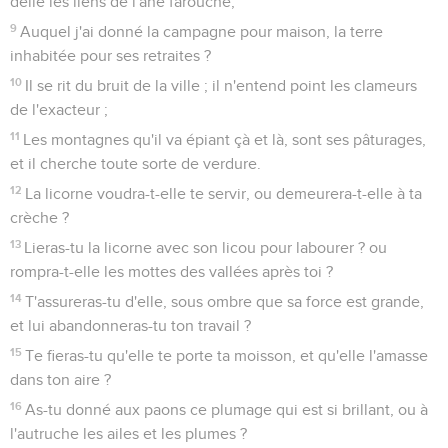
délié les liens de l'âne farouche,
9
Auquel j'ai donné la campagne pour maison, la terre
inhabitée pour ses retraites ?
10
Il se rit du bruit de la ville ; il n'entend point les clameurs
de l'exacteur ;
11
Les montagnes qu'il va épiant çà et là, sont ses pâturages,
et il cherche toute sorte de verdure.
12
La licorne voudra-t-elle te servir, ou demeurera-t-elle à ta
crèche ?
13
Lieras-tu la licorne avec son licou pour labourer ? ou
rompra-t-elle les mottes des vallées après toi ?
14
T'assureras-tu d'elle, sous ombre que sa force est grande,
et lui abandonneras-tu ton travail ?
15
Te fieras-tu qu'elle te porte ta moisson, et qu'elle l'amasse
dans ton aire ?
16
As-tu donné aux paons ce plumage qui est si brillant, ou à
l'autruche les ailes et les plumes ?