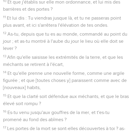
10
Et que j'établis sur elle mon ordonnance, et lui mis des
barrières et des portes ?
11
Et lui dis : Tu viendras jusque là, et tu ne passeras point
plus avant, et ici s'arrêtera l'élévation de tes ondes.
12
As-tu, depuis que tu es au monde, commandé au point du
jour ; et as-tu montré à l'aube du jour le lieu où elle doit se
lever ?
13
Afin qu'elle saisisse les extrémités de la terre, et que les
méchants se retirent à l'écart,
14
Et qu'elle prenne une nouvelle forme, comme une argile
figurée ; et que [toutes choses y] paraissent comme avec de
[nouveaux] habits,
15
Et que la clarté soit défendue aux méchants, et que le bras
élevé soit rompu ?
16
Es-tu venu jusqu'aux gouffres de la mer, et t'es-tu
promené au fond des abîmes ?
17
Les portes de la mort se sont-elles découvertes à toi ? as-