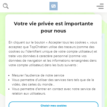
ta main ?
8
C'est à un homme, comme tu es, que ta méchanceté [peut
nuire] ; et c'est au fils d'un homme que ta justice [peut être
Martin
utile].
Votre vie privée est importante
Job
35
9
On fait crier les opprimés par la grandeur [des maux qu'on
pour nous
leur fait] ; ils crient à cause de la violence des grands.
10
Et on ne dit point : où est le Dieu qui m'a fait, [et] qui
En cliquant sur le bouton « Accepter tous les cookies », vous
donne de quoi chanter pendant la nuit ;
acceptez que TopChrétien utilise des traceurs (comme des
11
cookies ou l'identifiant unique de votre compte utilisateur) et
Qui nous rend plus éclairés que les animaux de la terre, et
traite vos données à caractère personnel (comme vos
plus intelligents que les oiseaux des cieux ?
données de navigation et les informations renseignées dans
12
On crie donc à cause de la fierté des méchants ; mais Dieu
votre compte utilisateur) dans les buts suivants :
ne les exauce point.
Mesurer l'audience de notre service
13
Cependant [tu ne dois pas dire] que ce soit en vain ; que le
Vous permettre d'utiliser des services tiers tels que de la
[Dieu] Fort n'écoute point, et que le Tout-puissant n'y a nul
vidéo, des cartes du monde…
Vous permettre d'entrer en contact avec notre service de
égard.
relation aux utilisateurs.
14
Encore moins lui dois-tu dire ; tu ne le vois point ; car le
jugement est devant lui ; attends-le donc.
Choisir mes cookies