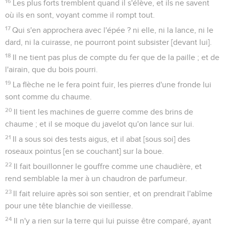
16
Les plus forts tremblent quand il s'élève, et ils ne savent
où ils en sont, voyant comme il rompt tout.
17
Qui s'en approchera avec l'épée ? ni elle, ni la lance, ni le
dard, ni la cuirasse, ne pourront point subsister [devant lui].
18
Il ne tient pas plus de compte du fer que de la paille ; et de
l'airain, que du bois pourri.
19
La flèche ne le fera point fuir, les pierres d'une fronde lui
sont comme du chaume.
20
Il tient les machines de guerre comme des brins de
chaume ; et il se moque du javelot qu'on lance sur lui.
21
Il a sous soi des tests aigus, et il abat [sous soi] des
roseaux pointus [en se couchant] sur la boue.
22
Il fait bouillonner le gouffre comme une chaudière, et
rend semblable la mer à un chaudron de parfumeur.
23
Il fait reluire après soi son sentier, et on prendrait l'abîme
pour une tête blanchie de vieillesse.
24
Il n'y a rien sur la terre qui lui puisse être comparé, ayant