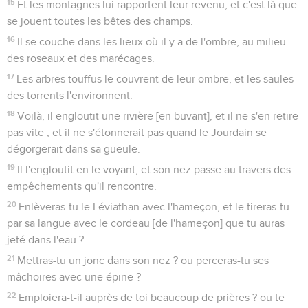
15
Et les montagnes lui rapportent leur revenu, et c'est là que
se jouent toutes les bêtes des champs.
16
Il se couche dans les lieux où il y a de l'ombre, au milieu
des roseaux et des marécages.
17
Les arbres touffus le couvrent de leur ombre, et les saules
des torrents l'environnent.
18
Voilà, il engloutit une rivière [en buvant], et il ne s'en retire
pas vite ; et il ne s'étonnerait pas quand le Jourdain se
dégorgerait dans sa gueule.
19
Il l'engloutit en le voyant, et son nez passe au travers des
empêchements qu'il rencontre.
20
Enlèveras-tu le Léviathan avec l'hameçon, et le tireras-tu
par sa langue avec le cordeau [de l'hameçon] que tu auras
jeté dans l'eau ?
21
Mettras-tu un jonc dans son nez ? ou perceras-tu ses
mâchoires avec une épine ?
22
Emploiera-t-il auprès de toi beaucoup de prières ? ou te