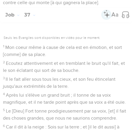
contre celle qui monte [à qui gagnera la place].
Job
37
Seuls les Évangiles sont disponibles en vidéo pour le moment.
1
Mon coeur même à cause de cela est en émotion, et sort
[comme] de sa place.
2
Ecoutez attentivement et en tremblant le bruit qu'il fait, et
le son éclatant qui sort de sa bouche.
3
Il le fait aller sous tous les cieux, et son feu étincelant
jusqu'aux extrémités de la terre.
4
Après lui s'élève un grand bruit ; il tonne de sa voix
magnifique, et il ne tarde point après que sa voix a été ouïe.
5
Le [Dieu] Fort tonne prodigieusement par sa voix, [et] il fait
des choses grandes, que nous ne saurions comprendre.
6
Car il dit à la neige : Sois sur la terre ; et [il le dit aussi] à