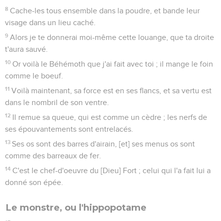
8
Cache-les tous ensemble dans la poudre, et bande leur
visage dans un lieu caché.
9
Alors je te donnerai moi-même cette louange, que ta droite
t'aura sauvé.
10
Or voilà le Béhémoth que j'ai fait avec toi ; il mange le foin
comme le boeuf.
11
Voilà maintenant, sa force est en ses flancs, et sa vertu est
dans le nombril de son ventre.
12
Il remue sa queue, qui est comme un cèdre ; les nerfs de
ses épouvantements sont entrelacés.
13
Ses os sont des barres d'airain, [et] ses menus os sont
comme des barreaux de fer.
14
C'est le chef-d'oeuvre du [Dieu] Fort ; celui qui l'a fait lui a
donné son épée.
Le monstre, ou l'hippopotame