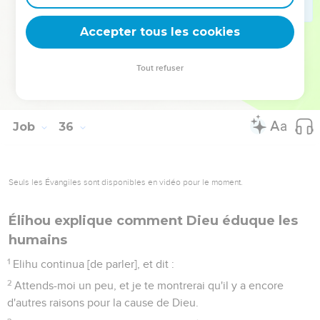
15
Mais maintenant, ce n'est rien ce que sa colère exécute, et
il n'est point entré fort avant en connaissance de toutes les
Accepter tous les cookies
choses que tu as faites.
16
Job donc a ouvert sans raison sa bouche [pour se
Tout refuser
plaindre], et il a entassé paroles sur paroles, sans
connaissance.
Job
36
Seuls les Évangiles sont disponibles en vidéo pour le moment.
Élihou explique comment Dieu éduque les
humains
1
Elihu continua [de parler], et dit :
2
Attends-moi un peu, et je te montrerai qu'il y a encore
d'autres raisons pour la cause de Dieu.