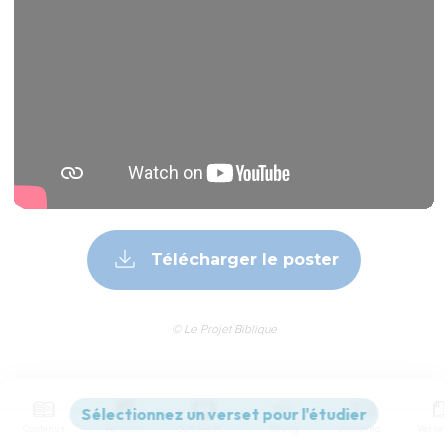
Télécharger le poster
© Le Projet Biblique
Le titre du livre vient de son nom, transcrit en français, dans
Contenus
Versions
Commentaires
Strong
Dictionnaire
l’ancienne version grecque. Il désigne des « poèmes