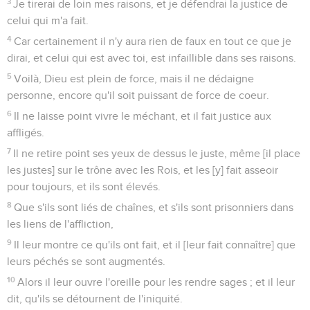
3
Je tirerai de loin mes raisons, et je défendrai la justice de
celui qui m'a fait.
4
Car certainement il n'y aura rien de faux en tout ce que je
dirai, et celui qui est avec toi, est infaillible dans ses raisons.
5
Voilà, Dieu est plein de force, mais il ne dédaigne
personne, encore qu'il soit puissant de force de coeur.
6
Il ne laisse point vivre le méchant, et il fait justice aux
affligés.
7
Il ne retire point ses yeux de dessus le juste, même [il place
les justes] sur le trône avec les Rois, et les [y] fait asseoir
pour toujours, et ils sont élevés.
8
Que s'ils sont liés de chaînes, et s'ils sont prisonniers dans
les liens de l'affliction,
9
Il leur montre ce qu'ils ont fait, et il [leur fait connaître] que
leurs péchés se sont augmentés.
10
Alors il leur ouvre l'oreille pour les rendre sages ; et il leur
dit, qu'ils se détournent de l'iniquité.