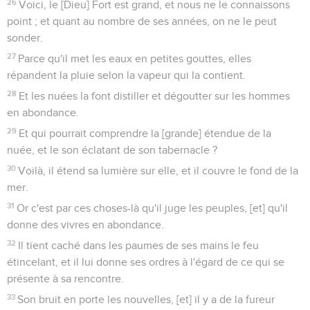
26
Voici, le [Dieu] Fort est grand, et nous ne le connaissons
point ; et quant au nombre de ses années, on ne le peut
sonder.
27
Parce qu'il met les eaux en petites gouttes, elles
répandent la pluie selon la vapeur qui la contient.
28
Et les nuées la font distiller et dégoutter sur les hommes
en abondance.
29
Et qui pourrait comprendre la [grande] étendue de la
nuée, et le son éclatant de son tabernacle ?
30
Voilà, il étend sa lumière sur elle, et il couvre le fond de la
mer.
31
Or c'est par ces choses-là qu'il juge les peuples, [et] qu'il
donne des vivres en abondance.
32
Il tient caché dans les paumes de ses mains le feu
étincelant, et il lui donne ses ordres à l'égard de ce qui se
présente à sa rencontre.
33
Son bruit en porte les nouvelles, [et] il y a de la fureur