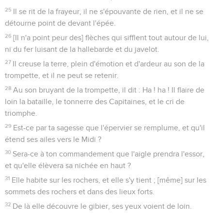
25
Il se rit de la frayeur, il ne s'épouvante de rien, et il ne se
détourne point de devant l'épée.
26
[Il n'a point peur des] flèches qui sifflent tout autour de lui,
ni du fer luisant de la hallebarde et du javelot.
27
Il creuse la terre, plein d'émotion et d'ardeur au son de la
trompette, et il ne peut se retenir.
28
Au son bruyant de la trompette, il dit : Ha ! ha ! Il flaire de
loin la bataille, le tonnerre des Capitaines, et le cri de
triomphe.
29
Est-ce par ta sagesse que l'épervier se remplume, et qu'il
étend ses ailes vers le Midi ?
30
Sera-ce à ton commandement que l'aigle prendra l'essor,
et qu'elle élèvera sa nichée en haut ?
31
Elle habite sur les rochers, et elle s'y tient ; [même] sur les
sommets des rochers et dans des lieux forts.
32
De là elle découvre le gibier, ses yeux voient de loin.