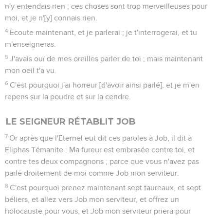
n'y entendais rien ; ces choses sont trop merveilleuses pour
moi, et je n'[y] connais rien.
4
Ecoute maintenant, et je parlerai ; je t'interrogerai, et tu
m'enseigneras.
5
J'avais ouï de mes oreilles parler de toi ; mais maintenant
mon oeil t'a vu.
6
C'est pourquoi j'ai horreur [d'avoir ainsi parlé], et je m'en
repens sur la poudre et sur la cendre.
LE SEIGNEUR RÉTABLIT JOB
7
Or après que l'Eternel eut dit ces paroles à Job, il dit à
Eliphas Témanite : Ma fureur est embrasée contre toi, et
contre tes deux compagnons ; parce que vous n'avez pas
parlé droitement de moi comme Job mon serviteur.
8
C'est pourquoi prenez maintenant sept taureaux, et sept
béliers, et allez vers Job mon serviteur, et offrez un
holocauste pour vous, et Job mon serviteur priera pour