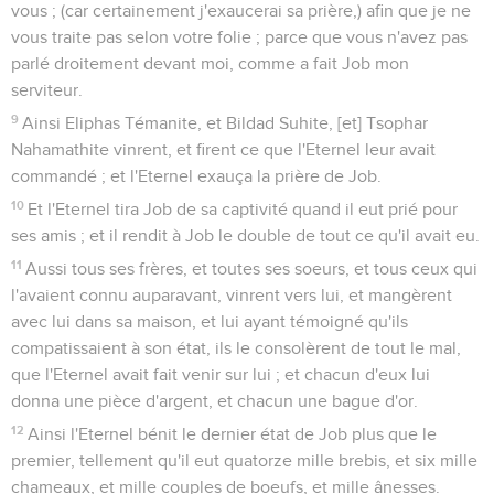
vous ; (car certainement j'exaucerai sa prière,) afin que je ne
vous traite pas selon votre folie ; parce que vous n'avez pas
parlé droitement devant moi, comme a fait Job mon
serviteur.
9
Ainsi Eliphas Témanite, et Bildad Suhite, [et] Tsophar
Nahamathite vinrent, et firent ce que l'Eternel leur avait
commandé ; et l'Eternel exauça la prière de Job.
10
Et l'Eternel tira Job de sa captivité quand il eut prié pour
ses amis ; et il rendit à Job le double de tout ce qu'il avait eu.
11
Aussi tous ses frères, et toutes ses soeurs, et tous ceux qui
l'avaient connu auparavant, vinrent vers lui, et mangèrent
avec lui dans sa maison, et lui ayant témoigné qu'ils
compatissaient à son état, ils le consolèrent de tout le mal,
que l'Eternel avait fait venir sur lui ; et chacun d'eux lui
donna une pièce d'argent, et chacun une bague d'or.
12
Ainsi l'Eternel bénit le dernier état de Job plus que le
premier, tellement qu'il eut quatorze mille brebis, et six mille
chameaux, et mille couples de boeufs, et mille ânesses.