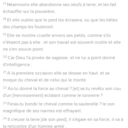
17
Néanmoins elle abandonne ses oeufs à terre, et les fait
échauffer sur la poussière,
18
Et elle oublie que le pied les écrasera, ou que les bêtes
des champs les fouleront.
19
Elle se montre cruelle envers ses petits, comme s'ils
n'étaient pas à elle ; et son travail est souvent inutile et elle
ne s'en soucie point.
20
Car Dieu l'a privée de sagesse, et ne lui a point donné
d'intelligence ;
21
A la première occasion elle se dresse en haut, et se
moque du cheval et de celui qui le monte.
22
As-tu donné la force au cheval ? [et] as-tu revêtu son cou
d'un [hennissement] éclatant comme le tonnerre ?
23
Feras-tu bondir le cheval comme la sauterelle ? le son
magnifique de ses narines est effrayant.
24
Il creuse la terre [de son pied], il s'égaie en sa force, il va à
la rencontre d'un homme armé ;