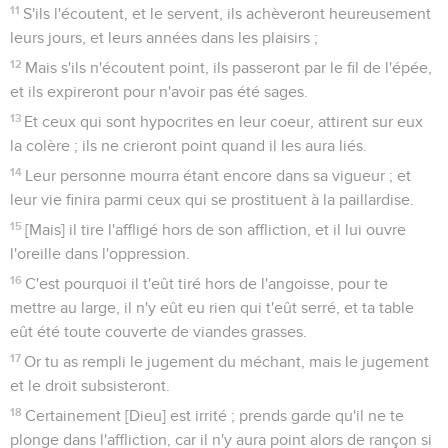
11
S'ils l'écoutent, et le servent, ils achèveront heureusement
leurs jours, et leurs années dans les plaisirs ;
12
Mais s'ils n'écoutent point, ils passeront par le fil de l'épée,
et ils expireront pour n'avoir pas été sages.
13
Et ceux qui sont hypocrites en leur coeur, attirent sur eux
la colère ; ils ne crieront point quand il les aura liés.
14
Leur personne mourra étant encore dans sa vigueur ; et
leur vie finira parmi ceux qui se prostituent à la paillardise.
15
[Mais] il tire l'affligé hors de son affliction, et il lui ouvre
l'oreille dans l'oppression.
16
C'est pourquoi il t'eût tiré hors de l'angoisse, pour te
mettre au large, il n'y eût eu rien qui t'eût serré, et ta table
eût été toute couverte de viandes grasses.
17
Or tu as rempli le jugement du méchant, mais le jugement
et le droit subsisteront.
18
Certainement [Dieu] est irrité ; prends garde qu'il ne te
plonge dans l'affliction, car il n'y aura point alors de rançon si