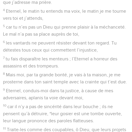
que j’adresse ma prière.
4
Eternel, le matin tu entends ma voix, le matin je me tourne
vers toi et j’attends,
5
car tu n’es pas un Dieu qui prenne plaisir à la méchanceté.
Le mal n’a pas sa place auprès de toi,
6
les vantards ne peuvent résister devant ton regard. Tu
détestes tous ceux qui commettent l’injustice,
7
tu fais disparaître les menteurs ; l’Eternel a horreur des
assassins et des trompeurs.
8
Mais moi, par ta grande bonté, je vais à ta maison, je me
prosterne dans ton saint temple avec la crainte qui t’est due.
9
Eternel, conduis-moi dans ta justice, à cause de mes
adversaires, aplanis ta voie devant moi,
10
car il n’y a pas de sincérité dans leur bouche ; ils ne
pensent qu’à détruire, *leur gosier est une tombe ouverte,
leur langue prononce des paroles flatteuses.
11
Traite-les comme des coupables, ô Dieu, que leurs projets