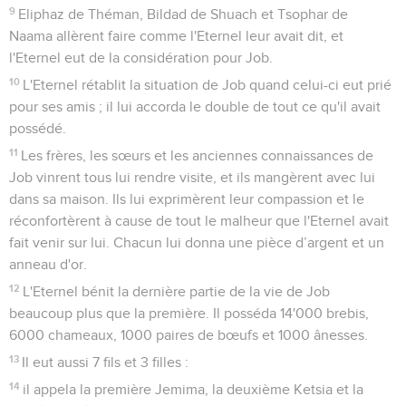
9
Eliphaz de Théman, Bildad de Shuach et Tsophar de
Naama allèrent faire comme l'Eternel leur avait dit, et
l'Eternel eut de la considération pour Job.
10
L'Eternel rétablit la situation de Job quand celui-ci eut prié
pour ses amis ; il lui accorda le double de tout ce qu'il avait
possédé.
11
Les frères, les sœurs et les anciennes connaissances de
Job vinrent tous lui rendre visite, et ils mangèrent avec lui
dans sa maison. Ils lui exprimèrent leur compassion et le
réconfortèrent à cause de tout le malheur que l'Eternel avait
fait venir sur lui. Chacun lui donna une pièce d’argent et un
anneau d'or.
12
L'Eternel bénit la dernière partie de la vie de Job
beaucoup plus que la première. Il posséda 14'000 brebis,
6000 chameaux, 1000 paires de bœufs et 1000 ânesses.
13
Il eut aussi 7 fils et 3 filles :
14
il appela la première Jemima, la deuxième Ketsia et la