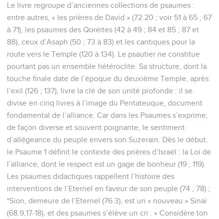
Le livre regroupe d’anciennes collections de psaumes :
entre autres, « les prières de David » (72.20 ; voir 51 à 65 ; 67
à 71), les psaumes des Qoréites (42 à 49 ; 84 et 85 ; 87 et
88), ceux d’Asaph (50 ; 73 à 83) et les cantiques pour la
route vers le Temple (120 à 134). Le psautier ne constitue
pourtant pas un ensemble hétéroclite. Sa structure, dont la
touche finale date de l’époque du deuxième Temple, après
l’exil (126 ; 137), livre la clé de son unité profonde : il se
divise en cinq livres à l’image du Pentateuque, document
fondamental de l’alliance. Car dans les Psaumes s’exprime,
de façon diverse et souvent poignante, le sentiment
d’allégeance du peuple envers son Suzerain. Dès le début,
le Psaume 1 définit le contexte des prières d’Israël : la Loi de
l’alliance, dont le respect est un gage de bonheur (19 ; 119).
Les psaumes didactiques rappellent l’histoire des
interventions de l’Eternel en faveur de son peuple (74 ; 78) ;
*Sion, demeure de l’Eternel (76.3), est un « nouveau » Sinaï
(68.9,17-18), et des psaumes s’élève un cri : « Considère ton