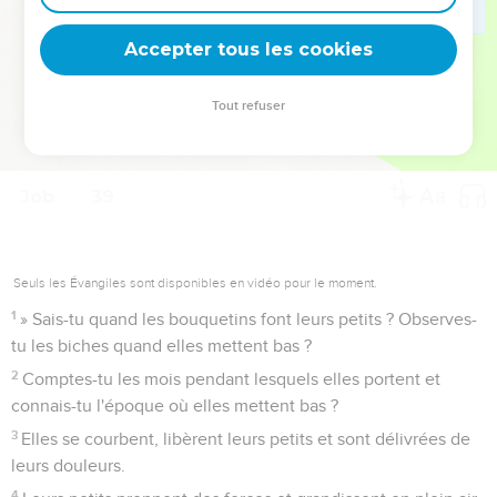
deviennent vos tremplins. Que vous guidiez un ministère, une
équipe, un groupe ou une famille, leur expérience est faite
Accepter tous les cookies
pour vous.
Tout refuser
Je découvre l’événement
Job
39
Seuls les Évangiles sont disponibles en vidéo pour le moment.
1
» Sais-tu quand les bouquetins font leurs petits ? Observes-
tu les biches quand elles mettent bas ?
2
Comptes-tu les mois pendant lesquels elles portent et
connais-tu l'époque où elles mettent bas ?
3
Elles se courbent, libèrent leurs petits et sont délivrées de
leurs douleurs.
4