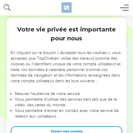
Votre vie privée est importante
pour nous
NE MANQUEZ PAS L’ÉVÉNEMENT
En cliquant sur le bouton « Accepter tous les cookies », vous
DE L’ANNÉE !
acceptez que TopChrétien utilise des traceurs (comme des
cookies ou l'identifiant unique de votre compte utilisateur) et
ET SI LEURS ERREURS POUVAIENT VOUS ÉVITER LES
traite vos données à caractère personnel (comme vos
VOTRES ?
données de navigation et les informations renseignées dans
votre compte utilisateur) dans les buts suivants :
On admire souvent les leaders pour leurs réussites, leur impact,
leur foi ou leur vision. Mais on voit moins les doutes, les erreurs
Mesurer l'audience de notre service
Vous permettre d'utiliser des services tiers tels que de la
et les saisons difficiles qu'ils ont traversés, alors même que ce
vidéo, des cartes du monde…
sont elles qui les ont façonnés.
Vous permettre d'entrer en contact avec notre service de
relation aux utilisateurs.
Dans cette conférence, leaders, entrepreneurs, et responsables
reviennent sur les erreurs marquantes de leur parcours et les
clés pour avancer avec plus de sagesse afin que leurs erreurs
Choisir mes cookies