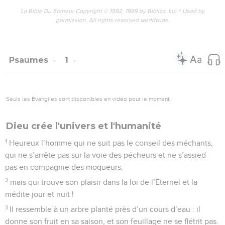
La Bible Du Semeur Copyright © 1992, 1999 by Biblica, Inc.® Used by
permission. All rights reserved worldwide.
Psaumes
1
Seuls les Évangiles sont disponibles en vidéo pour le moment.
Dieu crée l'univers et l'humanité
1
Heureux l’homme qui ne suit pas le conseil des méchants,
qui ne s’arrête pas sur la voie des pécheurs et ne s’assied
pas en compagnie des moqueurs,
2
mais qui trouve son plaisir dans la loi de l’Eternel et la
médite jour et nuit !
3
Il ressemble à un arbre planté près d’un cours d’eau : il
donne son fruit en sa saison, et son feuillage ne se flétrit pas.