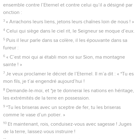
ensemble contre l’Eternel et contre celui qu’il a désigné par
onction :
3
« Arrachons leurs liens, jetons leurs chaînes loin de nous ! »
4
Celui qui siège dans le ciel rit, le Seigneur se moque d’eux.
5
Puis il leur parle dans sa colère, il les épouvante dans sa
fureur :
6
« C’est moi qui ai établi mon roi sur Sion, ma montagne
sainte ! »
7
Je veux proclamer le décret de l’Eternel. Il m’a dit : « *Tu es
mon fils, je t’ai engendré aujourd’hui !
8
Demande-le-moi, et *je te donnerai les nations en héritage,
les extrémités de la terre en possession.
9
*Tu les briseras avec un sceptre de fer, tu les briseras
comme le vase d’un potier. »
10
Et maintenant, rois, conduisez-vous avec sagesse ! Juges
de la terre, laissez-vous instruire !