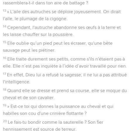
rassemblera-t-il dans ton aire de battage ?
13
» L'aile des autruches se déploie joyeusement. On dirait
l'aile, le plumage de la cigogne.
14
Cependant, l'autruche abandonne ses œufs à la terre et
les laisse chauffer sur la poussière.
15
Elle oublie qu’un pied peut les écraser, qu'une bête
sauvage peut les piétiner.
16
Elle traite durement ses petits, comme s'ils n'étaient pas à
elle. Elle n’est pas inquiète à l’idée d’avoir travaillé pour rien.
17
En effet, Dieu lui a refusé la sagesse, il ne lui a pas attribué
l'intelligence.
18
Quand elle se dresse et prend sa course, elle se moque du
cheval et de son cavalier.
19
» Est-ce toi qui donnes la puissance au cheval et qui
habilles son cou d'une crinière flottante ?
20
Le fais-tu bondir comme la sauterelle ? Son fier
hennissement est source de terreur.