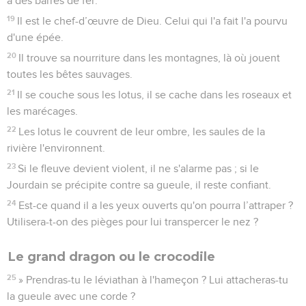
à des barres de fer.
19
Il est le chef-d’œuvre de Dieu. Celui qui l'a fait l'a pourvu
d'une épée.
20
Il trouve sa nourriture dans les montagnes, là où jouent
toutes les bêtes sauvages.
21
Il se couche sous les lotus, il se cache dans les roseaux et
les marécages.
22
Les lotus le couvrent de leur ombre, les saules de la
rivière l'environnent.
23
Si le fleuve devient violent, il ne s'alarme pas ; si le
Jourdain se précipite contre sa gueule, il reste confiant.
24
Est-ce quand il a les yeux ouverts qu'on pourra l’attraper ?
Utilisera-t-on des pièges pour lui transpercer le nez ?
Le grand dragon ou le crocodile
25
» Prendras-tu le léviathan à l'hameçon ? Lui attacheras-tu
la gueule avec une corde ?