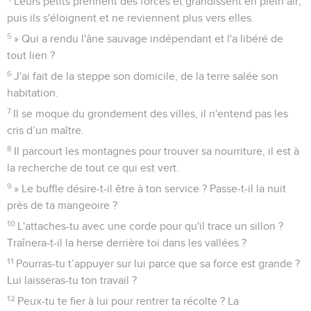
Leurs petits prennent des forces et grandissent en plein air,
puis ils s'éloignent et ne reviennent plus vers elles.
5
» Qui a rendu l'âne sauvage indépendant et l'a libéré de
tout lien ?
6
J'ai fait de la steppe son domicile, de la terre salée son
habitation.
7
Il se moque du grondement des villes, il n'entend pas les
cris d’un maître.
8
Il parcourt les montagnes pour trouver sa nourriture, il est à
la recherche de tout ce qui est vert.
9
» Le buffle désire-t-il être à ton service ? Passe-t-il la nuit
près de ta mangeoire ?
10
L'attaches-tu avec une corde pour qu'il trace un sillon ?
Traînera-t-il la herse derrière toi dans les vallées ?
11
Pourras-tu t’appuyer sur lui parce que sa force est grande ?
Lui laisseras-tu ton travail ?
12
Peux-tu te fier à lui pour rentrer ta récolte ? La