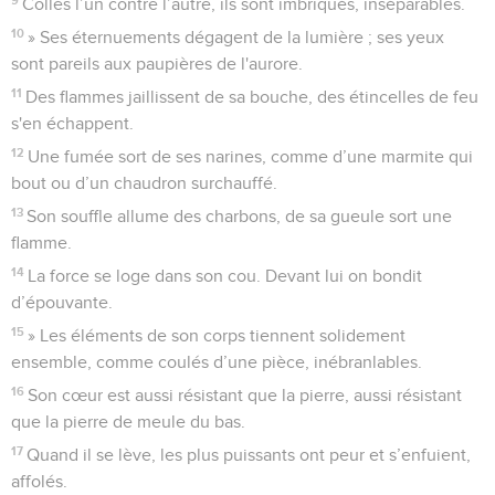
Collés l’un contre l’autre, ils sont imbriqués, inséparables.
10
» Ses éternuements dégagent de la lumière ; ses yeux
sont pareils aux paupières de l'aurore.
11
Des flammes jaillissent de sa bouche, des étincelles de feu
s'en échappent.
12
Une fumée sort de ses narines, comme d’une marmite qui
bout ou d’un chaudron surchauffé.
13
Son souffle allume des charbons, de sa gueule sort une
flamme.
14
La force se loge dans son cou. Devant lui on bondit
d’épouvante.
15
» Les éléments de son corps tiennent solidement
ensemble, comme coulés d’une pièce, inébranlables.
16
Son cœur est aussi résistant que la pierre, aussi résistant
que la pierre de meule du bas.
17
Quand il se lève, les plus puissants ont peur et s’enfuient,
affolés.