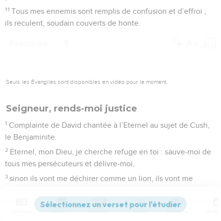
11
Tous mes ennemis sont remplis de confusion et d’effroi ;
ils reculent, soudain couverts de honte.
Psaumes
7
Seuls les Évangiles sont disponibles en vidéo pour le moment.
Seigneur, rends-moi justice
1
Complainte de David chantée à l’Eternel au sujet de Cush,
le Benjaminite.
2
Eternel, mon Dieu, je cherche refuge en toi : sauve-moi de
tous mes persécuteurs et délivre-moi,
3
sinon ils vont me déchirer comme un lion, ils vont me
dévorer, sans personne pour me délivrer.
4
Eternel, mon Dieu, si j’ai fait cela, si mes mains ont commis
Contenus
Versions
Commentaires
Strong
Dictionnaire
l’injustice,