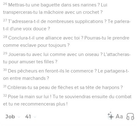
26
Mettras-tu une baguette dans ses narines ? Lui
transperceras-tu la mâchoire avec un crochet ?
27
T’adressera-t-il de nombreuses supplications ? Te parlera-
t-il d'une voix douce ?
28
Conclura-t-il une alliance avec toi ? Pourras-tu le prendre
comme esclave pour toujours ?
29
Joueras-tu avec lui comme avec un oiseau ? L'attacheras-
tu pour amuser tes filles ?
30
Des pêcheurs en feront-ils le commerce ? Le partagera-t-
on entre marchands ?
31
Cribleras-tu sa peau de flèches et sa tête de harpons ?
32
Pose la main sur lui ! Tu te souviendras ensuite du combat
et tu ne recommenceras plus !
Job
41