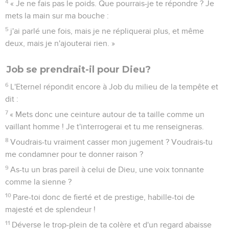
4
« Je ne fais pas le poids. Que pourrais-je te répondre ? Je
mets la main sur ma bouche :
5
j'ai parlé une fois, mais je ne répliquerai plus, et même
deux, mais je n'ajouterai rien. »
Job se prendrait-il pour Dieu?
6
L'Eternel répondit encore à Job du milieu de la tempête et
dit :
7
« Mets donc une ceinture autour de ta taille comme un
vaillant homme ! Je t'interrogerai et tu me renseigneras.
8
Voudrais-tu vraiment casser mon jugement ? Voudrais-tu
me condamner pour te donner raison ?
9
As-tu un bras pareil à celui de Dieu, une voix tonnante
comme la sienne ?
10
Pare-toi donc de fierté et de prestige, habille-toi de
majesté et de splendeur !
11
Déverse le trop-plein de ta colère et d'un regard abaisse