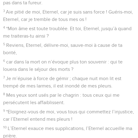
pas dans ta fureur.
3
Aie pitié de moi, Eternel, car je suis sans force ! Guéris-moi,
Eternel, car je tremble de tous mes os !
4
*Mon âme est toute troublée. Et toi, Eternel, jusqu’à quand
me traiteras-tu ainsi ?
5
Reviens, Eternel, délivre-moi, sauve-moi à cause de ta
bonté,
6
car dans la mort on n’évoque plus ton souvenir : qui te
louera dans le séjour des morts ?
7
Je m’épuise à force de gémir ; chaque nuit mon lit est
trempé de mes larmes, il est inondé de mes pleurs.
8
Mes yeux sont usés par le chagrin : tous ceux qui me
persécutent les affaiblissent.
9
*Eloignez-vous de moi, vous tous qui commettez l’injustice,
car l’Eternel entend mes pleurs !
10
L’Eternel exauce mes supplications, l’Eternel accueille ma
prière.