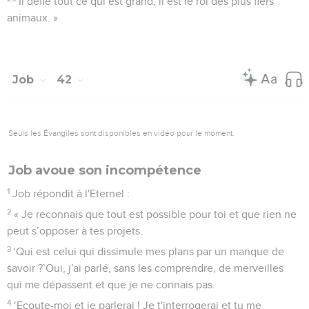
Il défie tout ce qui est grand, il est le roi des plus fiers
animaux. »
Job
42
Seuls les Évangiles sont disponibles en vidéo pour le moment.
Job avoue son incompétence
1
Job répondit à l'Eternel :
2
« Je reconnais que tout est possible pour toi et que rien ne
peut s’opposer à tes projets.
3
‘Qui est celui qui dissimule mes plans par un manque de
savoir ?’Oui, j'ai parlé, sans les comprendre, de merveilles
qui me dépassent et que je ne connais pas.
4
‘Ecoute-moi et je parlerai ! Je t'interrogerai et tu me