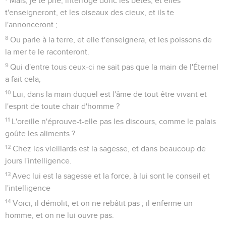
Mais, je te prie, interroge donc les bêtes, et elles
t'enseigneront, et les oiseaux des cieux, et ils te
l'annonceront ;
8
Ou parle à la terre, et elle t'enseignera, et les poissons de
la mer te le raconteront.
9
Qui d'entre tous ceux-ci ne sait pas que la main de l'Éternel
a fait cela,
10
Lui, dans la main duquel est l'âme de tout être vivant et
l'esprit de toute chair d'homme ?
11
L'oreille n'éprouve-t-elle pas les discours, comme le palais
goûte les aliments ?
12
Chez les vieillards est la sagesse, et dans beaucoup de
jours l'intelligence.
13
Avec lui est la sagesse et la force, à lui sont le conseil et
l'intelligence
14
Voici, il démolit, et on ne rebâtit pas ; il enferme un
homme, et on ne lui ouvre pas.