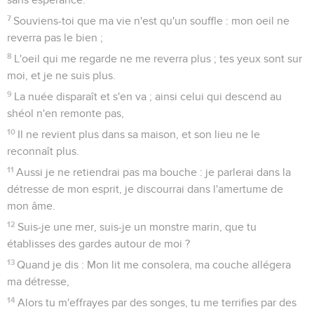
7
Souviens-toi que ma vie n'est qu'un souffle : mon oeil ne
reverra pas le bien ;
8
L'oeil qui me regarde ne me reverra plus ; tes yeux sont sur
moi, et je ne suis plus.
9
La nuée disparaît et s'en va ; ainsi celui qui descend au
shéol n'en remonte pas,
10
Il ne revient plus dans sa maison, et son lieu ne le
reconnaît plus.
11
Aussi je ne retiendrai pas ma bouche : je parlerai dans la
détresse de mon esprit, je discourrai dans l'amertume de
mon âme.
12
Suis-je une mer, suis-je un monstre marin, que tu
établisses des gardes autour de moi ?
13
Quand je dis : Mon lit me consolera, ma couche allégera
ma détresse,
14
Alors tu m'effrayes par des songes, tu me terrifies par des