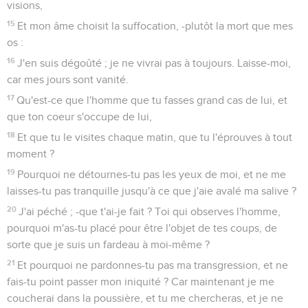
visions,
15
Et mon âme choisit la suffocation, -plutôt la mort que mes
os :
16
J'en suis dégoûté ; je ne vivrai pas à toujours. Laisse-moi,
car mes jours sont vanité.
17
Qu'est-ce que l'homme que tu fasses grand cas de lui, et
que ton coeur s'occupe de lui,
18
Et que tu le visites chaque matin, que tu l'éprouves à tout
moment ?
19
Pourquoi ne détournes-tu pas les yeux de moi, et ne me
laisses-tu pas tranquille jusqu'à ce que j'aie avalé ma salive ?
20
J'ai péché ; -que t'ai-je fait ? Toi qui observes l'homme,
pourquoi m'as-tu placé pour être l'objet de tes coups, de
sorte que je suis un fardeau à moi-même ?
21
Et pourquoi ne pardonnes-tu pas ma transgression, et ne
fais-tu point passer mon iniquité ? Car maintenant je me
coucherai dans la poussière, et tu me chercheras, et je ne