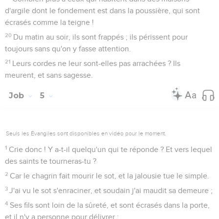
d'argile dont le fondement est dans la poussière, qui sont
écrasés comme la teigne !
20
Du matin au soir, ils sont frappés ; ils périssent pour
toujours sans qu'on y fasse attention.
21
Leurs cordes ne leur sont-elles pas arrachées ? Ils
meurent, et sans sagesse.
Job
5
Seuls les Évangiles sont disponibles en vidéo pour le moment.
1
Crie donc ! Y a-t-il quelqu'un qui te réponde ? Et vers lequel
des saints te tourneras-tu ?
2
Car le chagrin fait mourir le sot, et la jalousie tue le simple.
3
J'ai vu le sot s'enraciner, et soudain j'ai maudit sa demeure ;
4
Ses fils sont loin de la sûreté, et sont écrasés dans la porte,
et il n'y a personne pour délivrer ;