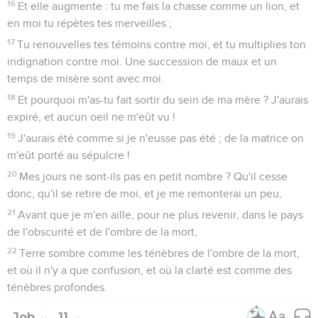
16
Et elle augmente : tu me fais la chasse comme un lion, et
en moi tu répètes tes merveilles ;
17
Tu renouvelles tes témoins contre moi, et tu multiplies ton
indignation contre moi. Une succession de maux et un
temps de misère sont avec moi.
18
Et pourquoi m'as-tu fait sortir du sein de ma mère ? J'aurais
expiré, et aucun oeil ne m'eût vu !
19
J'aurais été comme si je n'eusse pas été ; de la matrice on
m'eût porté au sépulcre !
20
Mes jours ne sont-ils pas en petit nombre ? Qu'il cesse
donc, qu'il se retire de moi, et je me remonterai un peu,
21
Avant que je m'en aille, pour ne plus revenir, dans le pays
de l'obscurité et de l'ombre de la mort,
22
Terre sombre comme les ténèbres de l'ombre de la mort,
et où il n'y a que confusion, et où la clarté est comme des
ténèbres profondes.
Job
11