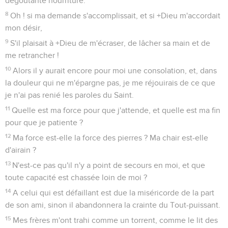
dégoûtante nourriture.
8
Oh ! si ma demande s'accomplissait, et si +Dieu m'accordait
mon désir,
9
S'il plaisait à +Dieu de m'écraser, de lâcher sa main et de
me retrancher !
10
Alors il y aurait encore pour moi une consolation, et, dans
la douleur qui ne m'épargne pas, je me réjouirais de ce que
je n'ai pas renié les paroles du Saint.
11
Quelle est ma force pour que j'attende, et quelle est ma fin
pour que je patiente ?
12
Ma force est-elle la force des pierres ? Ma chair est-elle
d'airain ?
13
N'est-ce pas qu'il n'y a point de secours en moi, et que
toute capacité est chassée loin de moi ?
14
A celui qui est défaillant est due la miséricorde de la part
de son ami, sinon il abandonnera la crainte du Tout-puissant.
15
Mes frères m'ont trahi comme un torrent, comme le lit des