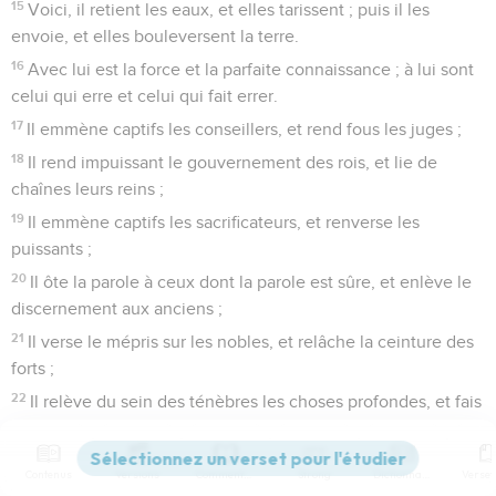
15
Voici, il retient les eaux, et elles tarissent ; puis il les
envoie, et elles bouleversent la terre.
16
Avec lui est la force et la parfaite connaissance ; à lui sont
celui qui erre et celui qui fait errer.
17
Il emmène captifs les conseillers, et rend fous les juges ;
18
Il rend impuissant le gouvernement des rois, et lie de
chaînes leurs reins ;
19
Il emmène captifs les sacrificateurs, et renverse les
puissants ;
20
Il ôte la parole à ceux dont la parole est sûre, et enlève le
discernement aux anciens ;
21
Il verse le mépris sur les nobles, et relâche la ceinture des
forts ;
22
Il relève du sein des ténèbres les choses profondes, et fais
sortir à la lumière l'ombre de la mort ;
23
Il agrandit les nations, et les détruit ; il étend les limites
Contenus
Versions
Commentaires
Strong
Dictionnaire
des nations, et les ramène.