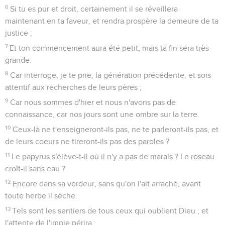
6
Si tu es pur et droit, certainement il se réveillera
maintenant en ta faveur, et rendra prospère la demeure de ta
justice ;
7
Et ton commencement aura été petit, mais ta fin sera très-
grande.
8
Car interroge, je te prie, la génération précédente, et sois
attentif aux recherches de leurs pères ;
9
Car nous sommes d'hier et nous n'avons pas de
connaissance, car nos jours sont une ombre sur la terre.
10
Ceux-là ne t'enseigneront-ils pas, ne te parleront-ils pas, et
de leurs coeurs ne tireront-ils pas des paroles ?
11
Le papyrus s'élève-t-il où il n'y a pas de marais ? Le roseau
croît-il sans eau ?
12
Encore dans sa verdeur, sans qu'on l'ait arraché, avant
toute herbe il sèche.
13
Tels sont les sentiers de tous ceux qui oublient Dieu ; et
l'attente de l'impie périra ;