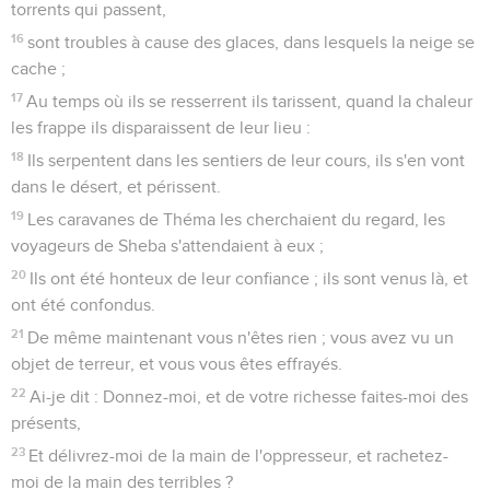
torrents qui passent,
16
sont troubles à cause des glaces, dans lesquels la neige se
cache ;
17
Au temps où ils se resserrent ils tarissent, quand la chaleur
les frappe ils disparaissent de leur lieu :
18
Ils serpentent dans les sentiers de leur cours, ils s'en vont
dans le désert, et périssent.
19
Les caravanes de Théma les cherchaient du regard, les
voyageurs de Sheba s'attendaient à eux ;
20
Ils ont été honteux de leur confiance ; ils sont venus là, et
ont été confondus.
21
De même maintenant vous n'êtes rien ; vous avez vu un
objet de terreur, et vous vous êtes effrayés.
22
Ai-je dit : Donnez-moi, et de votre richesse faites-moi des
présents,
23
Et délivrez-moi de la main de l'oppresseur, et rachetez-
moi de la main des terribles ?