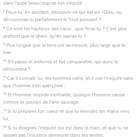
dans l'oubli beaucoup de ton iniquité.
7
Peux-tu, en sondant, découvrir ce qui est en +Dieu, ou
découvriras-tu parfaitement le Tout-puissant ?
8
Ce sont les hauteurs des cieux, -que feras-tu ? C'est plus
profond que le shéol, qu'en sauras-tu ?
9
Plus longue que la terre est sa mesure, plus large que la
mer.
10
S'il passe et enferme et fait comparaître, qui donc le
détournera ?
11
Car il connaît, lui, les hommes vains, et il voit l'iniquité sans
que l'homme s'en aperçoive ;
12
Et l'homme stupide s'enhardit, quoique l'homme naisse
comme le poulain de l'âne sauvage.
13
Si tu prépares ton coeur et que tu étendes tes mains vers
lui,
14
Si tu éloignes l'iniquité qui est dans ta main, et que tu ne
laisses pas l'injustice demeurer dans tes tentes,