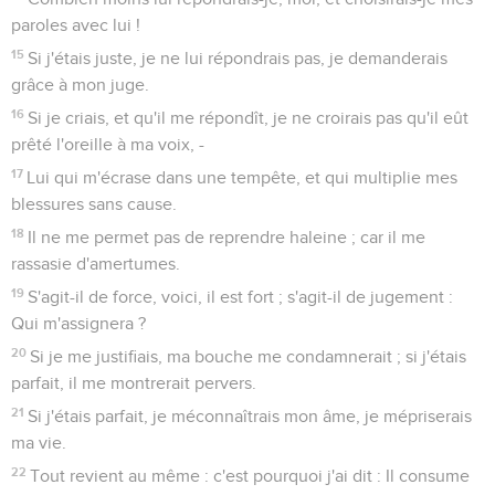
paroles avec lui !
15
Si j'étais juste, je ne lui répondrais pas, je demanderais
grâce à mon juge.
16
Si je criais, et qu'il me répondît, je ne croirais pas qu'il eût
prêté l'oreille à ma voix, -
17
Lui qui m'écrase dans une tempête, et qui multiplie mes
blessures sans cause.
18
Il ne me permet pas de reprendre haleine ; car il me
rassasie d'amertumes.
19
S'agit-il de force, voici, il est fort ; s'agit-il de jugement :
Qui m'assignera ?
20
Si je me justifiais, ma bouche me condamnerait ; si j'étais
parfait, il me montrerait pervers.
21
Si j'étais parfait, je méconnaîtrais mon âme, je mépriserais
ma vie.
22
Tout revient au même : c'est pourquoi j'ai dit : Il consume