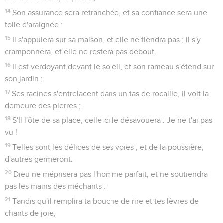
14
Son assurance sera retranchée, et sa confiance sera une
toile d'araignée :
15
Il s'appuiera sur sa maison, et elle ne tiendra pas ; il s'y
cramponnera, et elle ne restera pas debout.
16
Il est verdoyant devant le soleil, et son rameau s'étend sur
son jardin ;
17
Ses racines s'entrelacent dans un tas de rocaille, il voit la
demeure des pierres ;
18
S'Il l'ôte de sa place, celle-ci le désavouera : Je ne t'ai pas
vu !
19
Telles sont les délices de ses voies ; et de la poussière,
d'autres germeront.
20
Dieu ne méprisera pas l'homme parfait, et ne soutiendra
pas les mains des méchants :
21
Tandis qu'il remplira ta bouche de rire et tes lèvres de
chants de joie,