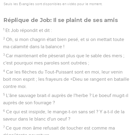
Seuls les Évangiles sont disponibles en vidéo pour le moment.
Réplique de Job: Il se plaint de ses amis
1
Et Job répondit et dit :
2
Oh, si mon chagrin était bien pesé, et si on mettait toute
ma calamité dans la balance !
3
Car maintenant elle pèserait plus que le sable des mers ;
c'est pourquoi mes paroles sont outrées ;
4
Car les flèches du Tout-Puissant sont en moi, leur venin
boit mon esprit ; les frayeurs de +Dieu se rangent en bataille
contre moi.
5
L'âne sauvage brait-il auprès de l'herbe ? Le boeuf mugit-il
auprès de son fourrage ?
6
Ce qui est insipide, le mange-t-on sans sel ? Y a-t-il de la
saveur dans le blanc d'un oeuf ?
7
Ce que mon âme refusait de toucher est comme ma