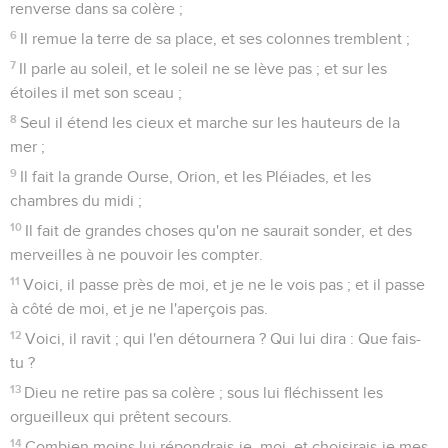
renverse dans sa colère ;
6
Il remue la terre de sa place, et ses colonnes tremblent ;
7
Il parle au soleil, et le soleil ne se lève pas ; et sur les
étoiles il met son sceau ;
8
Seul il étend les cieux et marche sur les hauteurs de la
mer ;
9
Il fait la grande Ourse, Orion, et les Pléiades, et les
chambres du midi ;
10
Il fait de grandes choses qu'on ne saurait sonder, et des
merveilles à ne pouvoir les compter.
11
Voici, il passe près de moi, et je ne le vois pas ; et il passe
à côté de moi, et je ne l'aperçois pas.
12
Voici, il ravit ; qui l'en détournera ? Qui lui dira : Que fais-
tu ?
13
Dieu ne retire pas sa colère ; sous lui fléchissent les
orgueilleux qui prêtent secours.
14
Combien moins lui répondrais-je, moi, et choisirais-je mes