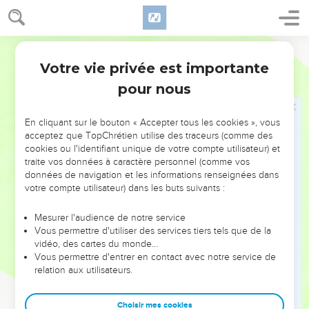
16
Ou, comme un avorton caché, je n'aurais pas été, -comme
les petits enfants qui n'ont pas vu la lumière.
Darby
17
Là, les méchants ont cessé leur tumulte, et là ceux dont
Votre vie privée est importante
les forces sont épuisées par la fatigue sont en repos ;
Job
3
pour nous
18
Les prisonniers demeurent ensemble tranquilles, ils
n'entendent pas la voix de l'exacteur ;
En cliquant sur le bouton « Accepter tous les cookies », vous
19
Là sont le petit et le grand, et le serviteur libéré de son
acceptez que TopChrétien utilise des traceurs (comme des
maître.
cookies ou l'identifiant unique de votre compte utilisateur) et
20
traite vos données à caractère personnel (comme vos
Pourquoi la lumière est-elle donnée au misérable, et la vie
données de navigation et les informations renseignées dans
à ceux qui ont l'amertume dans l'âme,
votre compte utilisateur) dans les buts suivants :
21
A ceux qui attendent la mort, et elle n'est pas là, -qui la
cherchent plus que des trésors cachés,
Mesurer l'audience de notre service
Vous permettre d'utiliser des services tiers tels que de la
22
Qui se réjouissent jusqu'aux transports et sont dans
vidéo, des cartes du monde…
l'allégresse, parce qu'ils ont trouvé le sépulcre, -
Vous permettre d'entrer en contact avec notre service de
relation aux utilisateurs.
23
A l'homme de qui le chemin est caché et que +Dieu a
enfermé de toutes parts ?
Choisir mes cookies
24