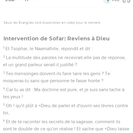
Seuls les Évangiles sont disponibles en vidéo pour le moment.
Intervention de Sofar: Reviens à Dieu
1
Et Tsophar, le Naamathite, répondit et dit :
2
La multitude des paroles ne recevrait-elle pas de réponse,
et un grand parleur serait-il justifié ?
3
Tes mensonges doivent-ils faire taire les gens ? Te
moqueras-tu sans que personne te fasse honte ?
4
Car tu as dit : Ma doctrine est pure, et je suis sans tache à
tes yeux !
5
Oh ! qu'il plût à +Dieu de parler et d'ouvrir ses lèvres contre
toi,
6
Et de te raconter les secrets de la sagesse, comment ils
sont le double de ce qu'on réalise ! Et sache que +Dieu laisse