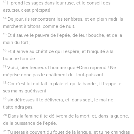
13
Il prend les sages dans leur ruse, et le conseil des
astucieux est précipité :
14
De jour, ils rencontrent les ténèbres, et en plein midi ils
marchent à tâtons, comme de nuit.
15
Et il sauve le pauvre de l'épée, de leur bouche, et de la
main du fort ;
16
Et il arrive au chétif ce qu'il espère, et l'iniquité a la
bouche fermée.
17
Voici, bienheureux l'homme que +Dieu reprend ! Ne
méprise donc pas le châtiment du Tout-puissant.
18
Car c'est lui qui fait la plaie et qui la bande ; il frappe, et
ses mains guérissent.
19
six détresses il te délivrera, et, dans sept, le mal ne
t'atteindra pas.
20
Dans la famine il te délivrera de la mort, et, dans la guerre,
de la puissance de l'épée.
21
Tu seras à couvert du fouet de la langue, et tu ne craindras