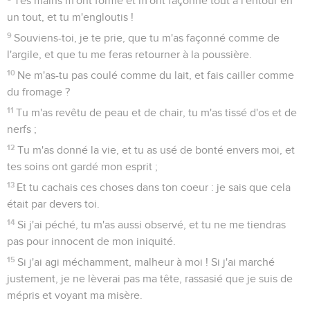
Tes mains m'ont formé et m'ont façonné tout à l'entour en
un tout, et tu m'engloutis !
9
Souviens-toi, je te prie, que tu m'as façonné comme de
l'argile, et que tu me feras retourner à la poussière.
10
Ne m'as-tu pas coulé comme du lait, et fais cailler comme
du fromage ?
11
Tu m'as revêtu de peau et de chair, tu m'as tissé d'os et de
nerfs ;
12
Tu m'as donné la vie, et tu as usé de bonté envers moi, et
tes soins ont gardé mon esprit ;
13
Et tu cachais ces choses dans ton coeur : je sais que cela
était par devers toi.
14
Si j'ai péché, tu m'as aussi observé, et tu ne me tiendras
pas pour innocent de mon iniquité.
15
Si j'ai agi méchamment, malheur à moi ! Si j'ai marché
justement, je ne lèverai pas ma tête, rassasié que je suis de
mépris et voyant ma misère.