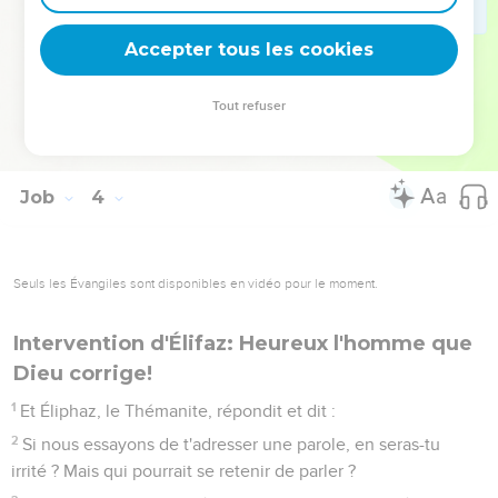
Car mon gémissement vient avant mon pain, et mes
rugissements débordent comme des eaux.
Accepter tous les cookies
25
Car j'ai eu une crainte, et elle est venue sur moi, et ce que
j'appréhendais m'est arrivé.
Tout refuser
26
Je n'étais pas en sécurité, et je n'étais pas tranquille ni en
repos, et le trouble est venu.
Job
4
Seuls les Évangiles sont disponibles en vidéo pour le moment.
Intervention d'Élifaz: Heureux l'homme que
Dieu corrige!
1
Et Éliphaz, le Thémanite, répondit et dit :
2
Si nous essayons de t'adresser une parole, en seras-tu
irrité ? Mais qui pourrait se retenir de parler ?