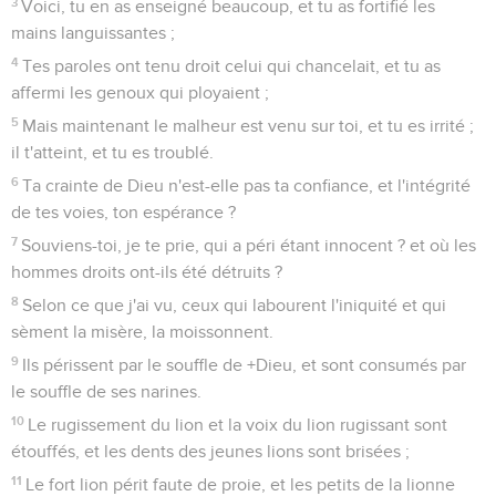
3
Voici, tu en as enseigné beaucoup, et tu as fortifié les
mains languissantes ;
4
Tes paroles ont tenu droit celui qui chancelait, et tu as
affermi les genoux qui ployaient ;
5
Mais maintenant le malheur est venu sur toi, et tu es irrité ;
il t'atteint, et tu es troublé.
6
Ta crainte de Dieu n'est-elle pas ta confiance, et l'intégrité
de tes voies, ton espérance ?
7
Souviens-toi, je te prie, qui a péri étant innocent ? et où les
hommes droits ont-ils été détruits ?
8
Selon ce que j'ai vu, ceux qui labourent l'iniquité et qui
sèment la misère, la moissonnent.
9
Ils périssent par le souffle de +Dieu, et sont consumés par
le souffle de ses narines.
10
Le rugissement du lion et la voix du lion rugissant sont
étouffés, et les dents des jeunes lions sont brisées ;
11
Le fort lion périt faute de proie, et les petits de la lionne