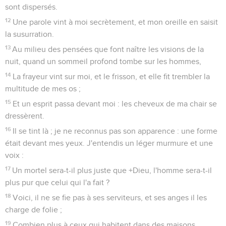
sont dispersés.
12
Une parole vint à moi secrètement, et mon oreille en saisit
la susurration.
13
Au milieu des pensées que font naître les visions de la
nuit, quand un sommeil profond tombe sur les hommes,
14
La frayeur vint sur moi, et le frisson, et elle fit trembler la
multitude de mes os ;
15
Et un esprit passa devant moi : les cheveux de ma chair se
dressèrent.
16
Il se tint là ; je ne reconnus pas son apparence : une forme
était devant mes yeux. J'entendis un léger murmure et une
voix :
17
Un mortel sera-t-il plus juste que +Dieu, l'homme sera-t-il
plus pur que celui qui l'a fait ?
18
Voici, il ne se fie pas à ses serviteurs, et ses anges il les
charge de folie ;
19
Combien plus à ceux qui habitent dans des maisons