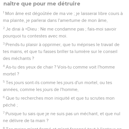
naître que pour me détruire
1
Mon âme est dégoûtée de ma vie ; je laisserai libre cours à
ma plainte, je parlerai dans l'amertume de mon âme,
2
Je dirai à +Dieu : Ne me condamne pas ; fais-moi savoir
pourquoi tu contestes avec moi.
3
Prends-tu plaisir à opprimer, que tu méprises le travail de
tes mains, et que tu fasses briller ta lumière sur le conseil
des méchants ?
4
As-tu des yeux de chair ? Vois-tu comme voit l'homme
mortel ?
5
Tes jours sont-ils comme les jours d'un mortel, ou tes
années, comme les jours de l'homme,
6
Que tu recherches mon iniquité et que tu scrutes mon
péché ;
7
Puisque tu sais que je ne suis pas un méchant, et que nul
ne délivre de ta main ?
8