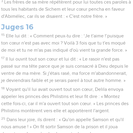
3
Les frères de sa mère répétèrent pour lui toutes ces paroles à
tous les habitants de Sichem et leur cœur pencha en faveur
d'Abimélec, car ils se disaient : « C'est notre frère. »
Juges 16
15
Elle lui dit : « Comment peux-tu dire : ‘Je t'aime !’puisque
ton cœur n'est pas avec moi ? Voilà 3 fois que tu t'es moqué
de moi et tu ne m'as pas indiqué d'où vient ta grande force. »
17
Il lui ouvrit tout son cœur et lui dit : « Le rasoir n'est pas
passé sur ma tête parce que je suis consacré à Dieu depuis le
ventre de ma mère. Si j'étais rasé, ma force m'abandonnerait,
je deviendrais faible et je serais pareil à tout autre homme. »
18
Voyant qu'il lui avait ouvert tout son cœur, Delila envoya
appeler les princes des Philistins et leur fit dire : « Montez
cette fois-ci, car il m'a ouvert tout son cœur. » Les princes des
Philistins montèrent vers elle et apportèrent l'argent.
25
Dans leur joie, ils dirent : « Qu'on appelle Samson et qu'il
nous amuse ! » On fit sortir Samson de la prison et il joua