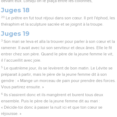
devant eux. Lorsqu’on le plaça entre les colonnes,
Juges 18
20
Le prêtre en fut tout réjoui dans son cœur. Il prit l'éphod, les
théraphim et la sculpture sacrée et se joignit à la troupe.
Juges 19
3
Son mari se leva et alla la trouver pour parler à son cœur et la
ramener. Il avait avec lui son serviteur et deux ânes. Elle le fit
entrer chez son père. Quand le père de la jeune femme le vit,
il l’accueillit avec joie.
5
Le quatrième jour, ils se levèrent de bon matin. Le Lévite se
préparait à partir, mais le père de la jeune femme dit à son
gendre : « Mange un morceau de pain pour prendre des forces.
Vous partirez ensuite. »
6
Ils s'assirent donc et ils mangèrent et burent tous deux
ensemble. Puis le père de la jeune femme dit au mari :
« Décide-toi donc à passer la nuit ici et que ton cœur se
réjouisse. »