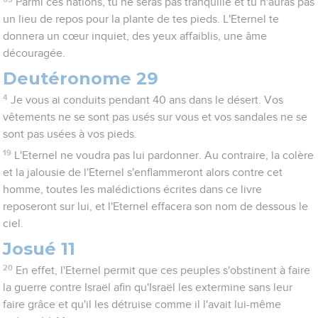
Parmi ces nations, tu ne seras pas tranquille et tu n'auras pas
un lieu de repos pour la plante de tes pieds. L'Eternel te
donnera un cœur inquiet, des yeux affaiblis, une âme
découragée.
Deutéronome 29
4
Je vous ai conduits pendant 40 ans dans le désert. Vos
vêtements ne se sont pas usés sur vous et vos sandales ne se
sont pas usées à vos pieds.
19
L'Eternel ne voudra pas lui pardonner. Au contraire, la colère
et la jalousie de l'Eternel s'enflammeront alors contre cet
homme, toutes les malédictions écrites dans ce livre
reposeront sur lui, et l'Eternel effacera son nom de dessous le
ciel.
Josué 11
20
En effet, l'Eternel permit que ces peuples s'obstinent à faire
la guerre contre Israël afin qu'Israël les extermine sans leur
faire grâce et qu'il les détruise comme il l'avait lui-même