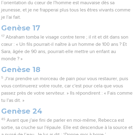
l’orientation du cœur de l'homme est mauvaise dès sa
jeunesse, et je ne frapperai plus tous les êtres vivants comme
je l'ai fait.
Genèse 17
17
Abraham tomba le visage contre terre ; il rit et dit dans son
cœur : « Un fils pourrait-il naître à un homme de 100 ans ? Et
Sara, âgée de 90 ans, pourrait-elle mettre un enfant au
monde ? »
Genèse 18
5
J'irai prendre un morceau de pain pour vous restaurer, puis
vous continuerez votre route, car c'est pour cela que vous
passez près de votre serviteur. » Ils répondirent : « Fais comme
tu l'as dit. »
Genèse 24
45
Avant que j'aie fini de parler en moi-même, Rebecca est
sortie, sa cruche sur l'épaule. Elle est descendue à la source et
a puisé de l’eau. Je lui ai dit : ‘Donne-moi à boire.’