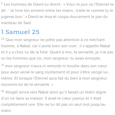
5
Les hommes de David lui dirent : « Voici le jour où l'Eternel te
dit : ‘Je livre ton ennemi entre tes mains ; traite-le comme tu le
jugeras bon.’ » David se leva et coupa doucement le pan du
manteau de Saül.
1 Samuel 25
25
Que mon seigneur ne prête pas attention à ce méchant
homme, à Nabal, car il porte bien son nom : il s’appelle Nabal
et il y a chez lui de la folie. Quant à moi, ta servante, je n'ai pas
vu les hommes que toi, mon seigneur, tu avais envoyés.
31
mon seigneur n'aura ni remords ni trouble dans son cœur
pour avoir versé le sang inutilement et pour s'être vengé lui-
même. Et lorsque l'Eternel aura fait du bien à mon seigneur,
souviens-toi de ta servante. »
36
Abigaïl arriva vers Nabal alors qu’il faisait un festin digne
d’un roi dans sa maison. Il avait le cœur joyeux et il était
complètement ivre. Elle ne lui dit pas un seul mot jusqu'au
matin.