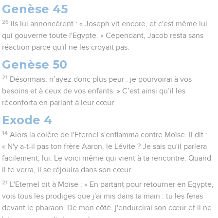
Genèse 45
26
Ils lui annoncèrent : « Joseph vit encore, et c'est même lui
qui gouverne toute l'Egypte. » Cependant, Jacob resta sans
réaction parce qu'il ne les croyait pas.
Genèse 50
21
Désormais, n’ayez donc plus peur : je pourvoirai à vos
besoins et à ceux de vos enfants. » C’est ainsi qu’il les
réconforta en parlant à leur cœur.
Exode 4
14
Alors la colère de l'Eternel s'enflamma contre Moïse. Il dit :
« N'y a-t-il pas ton frère Aaron, le Lévite ? Je sais qu'il parlera
facilement, lui. Le voici même qui vient à ta rencontre. Quand
il te verra, il se réjouira dans son cœur.
21
L'Eternel dit à Moïse : « En partant pour retourner en Egypte,
vois tous les prodiges que j'ai mis dans ta main : tu les feras
devant le pharaon. De mon côté, j'endurcirai son cœur et il ne