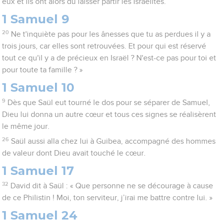
eux et ils ont alors dû laisser partir les Israélites.
1 Samuel 9
20
Ne t'inquiète pas pour les ânesses que tu as perdues il y a
trois jours, car elles sont retrouvées. Et pour qui est réservé
tout ce qu'il y a de précieux en Israël ? N'est-ce pas pour toi et
pour toute ta famille ? »
1 Samuel 10
9
Dès que Saül eut tourné le dos pour se séparer de Samuel,
Dieu lui donna un autre cœur et tous ces signes se réalisèrent
le même jour.
26
Saül aussi alla chez lui à Guibea, accompagné des hommes
de valeur dont Dieu avait touché le cœur.
1 Samuel 17
32
David dit à Saül : « Que personne ne se décourage à cause
de ce Philistin ! Moi, ton serviteur, j’irai me battre contre lui. »
1 Samuel 24