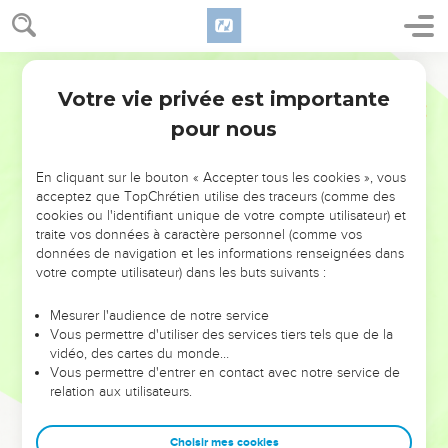
Votre vie privée est importante
pour nous
NE MANQUEZ PAS L’ÉVÉNEMENT
En cliquant sur le bouton « Accepter tous les cookies », vous
DE L’ANNÉE !
acceptez que TopChrétien utilise des traceurs (comme des
cookies ou l'identifiant unique de votre compte utilisateur) et
ET SI LEURS ERREURS POUVAIENT VOUS ÉVITER LES
traite vos données à caractère personnel (comme vos
VOTRES ?
données de navigation et les informations renseignées dans
votre compte utilisateur) dans les buts suivants :
On admire souvent les leaders pour leurs réussites, leur impact,
leur foi ou leur vision. Mais on voit moins les doutes, les erreurs
Mesurer l'audience de notre service
Vous permettre d'utiliser des services tiers tels que de la
et les saisons difficiles qu'ils ont traversés, alors même que ce
vidéo, des cartes du monde…
sont elles qui les ont façonnés.
Vous permettre d'entrer en contact avec notre service de
relation aux utilisateurs.
Dans cette conférence, leaders, entrepreneurs, et responsables
reviennent sur les erreurs marquantes de leur parcours et les
clés pour avancer avec plus de sagesse afin que leurs erreurs
Choisir mes cookies