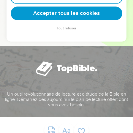
deviennent vos tremplins. Que vous guidiez un ministère, une
équipe, un groupe ou une famille, leur expérience est faite
Accepter tous les cookies
pour vous.
Tout refuser
Je découvre l’événement
Un outil révolutionnaire de lecture et d'étude de la Bible en
ligne. Démarrez dès aujourd'hui le plan de lecture offert dont
vous avez besoin.