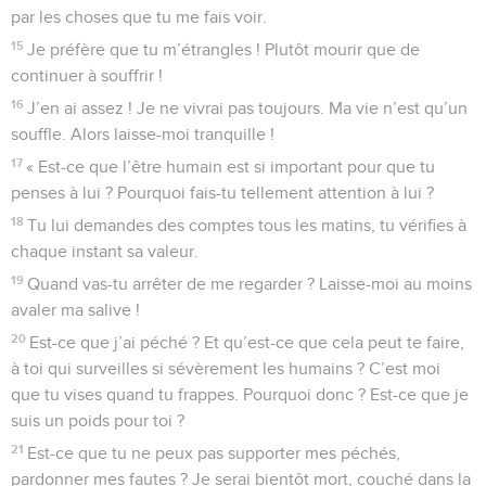
par les choses que tu me fais voir.
15
Je préfère que tu m’étrangles ! Plutôt mourir que de
continuer à souffrir !
16
J’en ai assez ! Je ne vivrai pas toujours. Ma vie n’est qu’un
souffle. Alors laisse-moi tranquille !
17
« Est-ce que l’être humain est si important pour que tu
penses à lui ? Pourquoi fais-tu tellement attention à lui ?
18
Tu lui demandes des comptes tous les matins, tu vérifies à
chaque instant sa valeur.
19
Quand vas-tu arrêter de me regarder ? Laisse-moi au moins
avaler ma salive !
20
Est-ce que j’ai péché ? Et qu’est-ce que cela peut te faire,
à toi qui surveilles si sévèrement les humains ? C’est moi
que tu vises quand tu frappes. Pourquoi donc ? Est-ce que je
suis un poids pour toi ?
21
Est-ce que tu ne peux pas supporter mes péchés,
pardonner mes fautes ? Je serai bientôt mort, couché dans la