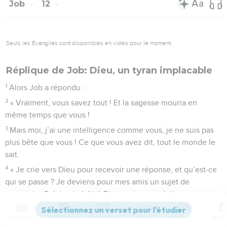
Job
12
Seuls les Évangiles sont disponibles en vidéo pour le moment.
Réplique de Job: Dieu, un tyran implacable
1
Alors Job a répondu :
2
« Vraiment, vous savez tout ! Et la sagesse mourra en
même temps que vous !
3
Mais moi, j’ai une intelligence comme vous, je ne suis pas
plus bête que vous ! Ce que vous avez dit, tout le monde le
sait.
4
« Je crie vers Dieu pour recevoir une réponse, et qu’est-ce
qui se passe ? Je deviens pour mes amis un sujet de
moquerie. Celui qui obéit à Dieu, qui se conduit
parfaitement, on se moque de lui !
Contenus
Versions
Commentaires
Strong
Dictionnaire
5
Les gens heureux pensent : “Méprisons le malheureux !” Ils