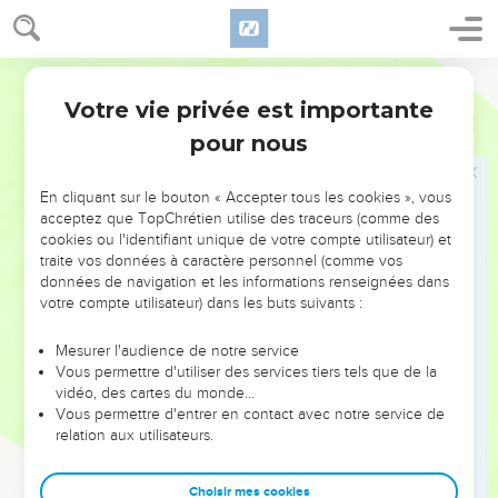
18
Là, les prisonniers aussi sont tranquilles, ils n’entendent
plus les cris du surveillant.
Parole de Vie
19
Entre petits et grands, aucune différence : ici, l’esclave est
délivré de son maître.
Votre vie privée est importante
Job
3
20
« Pourquoi donner la lumière du jour au malheureux ?
pour nous
Pourquoi donner la vie à ceux qui sont découragés et
déçus ?
En cliquant sur le bouton « Accepter tous les cookies », vous
acceptez que TopChrétien utilise des traceurs (comme des
21
Ils attendent la mort, mais elle ne vient pas. Ils la
cookies ou l'identifiant unique de votre compte utilisateur) et
cherchent plus qu’un trésor.
traite vos données à caractère personnel (comme vos
22
données de navigation et les informations renseignées dans
Ils seraient fous de joie, et ils danseraient s’ils trouvaient
votre compte utilisateur) dans les buts suivants :
leurs tombes !
23
Je suis un homme qui ne sait où il va, et Dieu m’a enfermé
Mesurer l'audience de notre service
comme derrière une clôture.
Vous permettre d'utiliser des services tiers tels que de la
vidéo, des cartes du monde…
24
Comme nourriture, je n’ai que mes soupirs, mes cris de
Vous permettre d'entrer en contact avec notre service de
douleur jaillissent sans cesse.
relation aux utilisateurs.
25
Si j’ai peur d’une chose, elle m’arrive. Ce qui m’effraie
tombe sur moi.
Choisir mes cookies