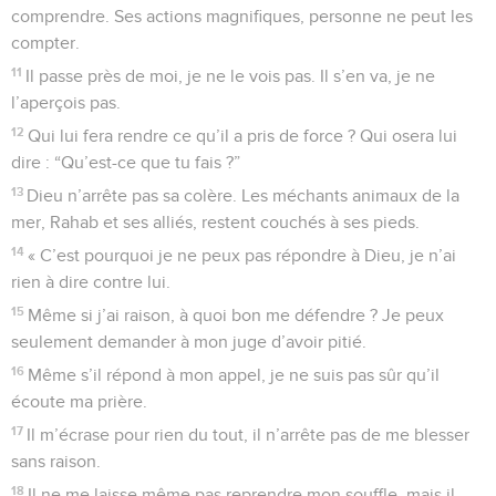
comprendre. Ses actions magnifiques, personne ne peut les
compter.
11
Il passe près de moi, je ne le vois pas. Il s’en va, je ne
l’aperçois pas.
12
Qui lui fera rendre ce qu’il a pris de force ? Qui osera lui
dire : “Qu’est-ce que tu fais ?”
13
Dieu n’arrête pas sa colère. Les méchants animaux de la
mer, Rahab et ses alliés, restent couchés à ses pieds.
14
« C’est pourquoi je ne peux pas répondre à Dieu, je n’ai
rien à dire contre lui.
15
Même si j’ai raison, à quoi bon me défendre ? Je peux
seulement demander à mon juge d’avoir pitié.
16
Même s’il répond à mon appel, je ne suis pas sûr qu’il
écoute ma prière.
17
Il m’écrase pour rien du tout, il n’arrête pas de me blesser
sans raison.
18
Il ne me laisse même pas reprendre mon souffle, mais il