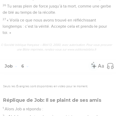
26
Tu seras plein de force jusqu’à ta mort, comme une gerbe
de blé au temps de la récolte.
27
« Voilà ce que nous avons trouvé en réfléchissant
longtemps : c’est la vérité. Accepte cela et prends-le pour
toi. »
© Société biblique française – Bibli’O, 2000, avec autorisation. Pour vous procurer
une Bible imprimée, rendez-vous sur www.editionsbiblio.fr
Job
6
Seuls les Évangiles sont disponibles en vidéo pour le moment.
Réplique de Job: Il se plaint de ses amis
1
Alors Job a répondu :
2