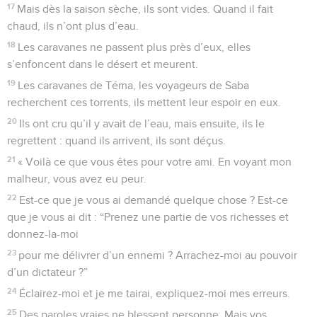
17
Mais dès la saison sèche, ils sont vides. Quand il fait
chaud, ils n’ont plus d’eau.
18
Les caravanes ne passent plus près d’eux, elles
s’enfoncent dans le désert et meurent.
19
Les caravanes de Téma, les voyageurs de Saba
recherchent ces torrents, ils mettent leur espoir en eux.
20
Ils ont cru qu’il y avait de l’eau, mais ensuite, ils le
regrettent : quand ils arrivent, ils sont déçus.
21
« Voilà ce que vous êtes pour votre ami. En voyant mon
malheur, vous avez eu peur.
22
Est-ce que je vous ai demandé quelque chose ? Est-ce
que je vous ai dit : “Prenez une partie de vos richesses et
donnez-la-moi
23
pour me délivrer d’un ennemi ? Arrachez-moi au pouvoir
d’un dictateur ?”
24
Éclairez-moi et je me tairai, expliquez-moi mes erreurs.
25
Des paroles vraies ne blessent personne. Mais vos