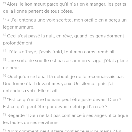
11
Alors, le lion meurt parce qu’il n’a rien à manger, les petits
de la lionne partent de tous côtés.
12
« J’ai entendu une voix secrète, mon oreille en a perçu un
léger murmure.
13
Ceci s’est passé la nuit, en rêve, quand les gens dorment
profondément.
14
J’étais effrayé, j’avais froid, tout mon corps tremblait.
15
Une sorte de souffle est passé sur mon visage, j’étais glacé
de peur.
16
Quelqu’un se tenait là debout, je ne le reconnaissais pas.
Une forme était devant mes yeux. Un silence, puis j’ai
entendu sa voix. Elle disait :
17
“Est-ce qu’un être humain peut être juste devant Dieu ?
Est-ce qu’il peut être pur devant celui qui l’a créé ?
18
Regarde : Dieu ne fait pas confiance à ses anges, il critique
les fautes de ses serviteurs.
19
Alors comment peut-il faire confiance aux humains ? En