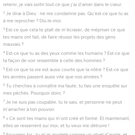
retenir, je vais sortir tout ce que j’ai d’amer dans le cœur.
2
Je dirai à Dieu : ne me condamne pas. Qu’est-ce que tu as
à me reprocher ? Dis-le-moi.
3
Est-ce que cela te plaît de m’écraser, de mépriser ce que
tes mains ont fait, de faire réussir les projets des gens
mauvais ?
4
Est-ce que tu as des yeux comme les humains ? Est-ce que
ta façon de voir ressemble à celle des hommes ?
5
Est-ce que ta vie est aussi courte que la nôtre ? Est-ce que
tes années passent aussi vite que nos années ?
6
Tu cherches à connaître ma faute, tu fais une enquête sur
mes péchés. Pourquoi donc ?
7
Je ne suis pas coupable, tu le sais, et personne ne peut
m’arracher à ton pouvoir.
8
« Ce sont tes mains qui m’ont créé et formé. Et maintenant,
elles se resserrent sur moi, et tu veux me détruire !
9
Souviens-toi : tu m’as modelé comme un objet d’argile, et