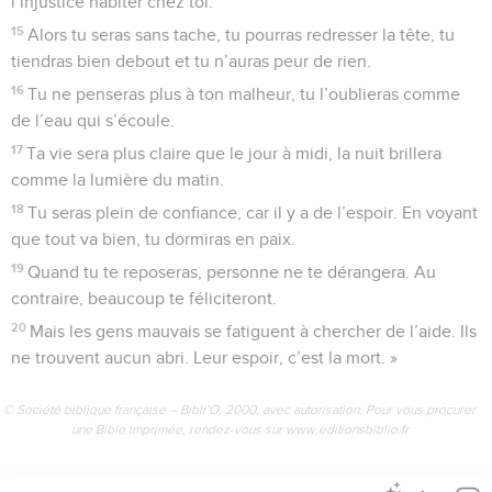
l’injustice habiter chez toi.
15
Alors tu seras sans tache, tu pourras redresser la tête, tu
tiendras bien debout et tu n’auras peur de rien.
16
Tu ne penseras plus à ton malheur, tu l’oublieras comme
de l’eau qui s’écoule.
17
Ta vie sera plus claire que le jour à midi, la nuit brillera
comme la lumière du matin.
18
Tu seras plein de confiance, car il y a de l’espoir. En voyant
que tout va bien, tu dormiras en paix.
19
Quand tu te reposeras, personne ne te dérangera. Au
contraire, beaucoup te féliciteront.
20
Mais les gens mauvais se fatiguent à chercher de l’aide. Ils
ne trouvent aucun abri. Leur espoir, c’est la mort. »
© Société biblique française – Bibli’O, 2000, avec autorisation. Pour vous procurer
une Bible imprimée, rendez-vous sur www.editionsbiblio.fr