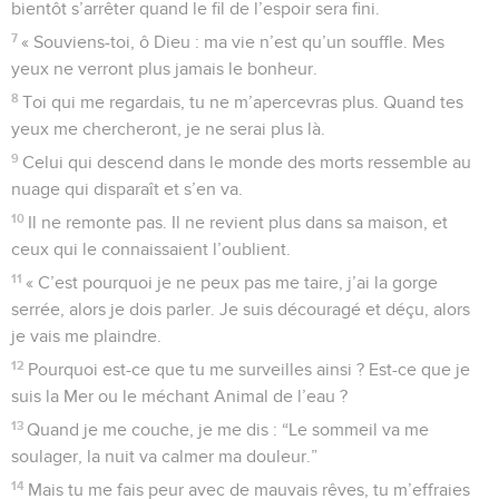
bientôt s’arrêter quand le fil de l’espoir sera fini.
7
« Souviens-toi, ô Dieu : ma vie n’est qu’un souffle. Mes
yeux ne verront plus jamais le bonheur.
8
Toi qui me regardais, tu ne m’apercevras plus. Quand tes
yeux me chercheront, je ne serai plus là.
9
Celui qui descend dans le monde des morts ressemble au
nuage qui disparaît et s’en va.
10
Il ne remonte pas. Il ne revient plus dans sa maison, et
ceux qui le connaissaient l’oublient.
11
« C’est pourquoi je ne peux pas me taire, j’ai la gorge
serrée, alors je dois parler. Je suis découragé et déçu, alors
je vais me plaindre.
12
Pourquoi est-ce que tu me surveilles ainsi ? Est-ce que je
suis la Mer ou le méchant Animal de l’eau ?
13
Quand je me couche, je me dis : “Le sommeil va me
soulager, la nuit va calmer ma douleur.”
14
Mais tu me fais peur avec de mauvais rêves, tu m’effraies