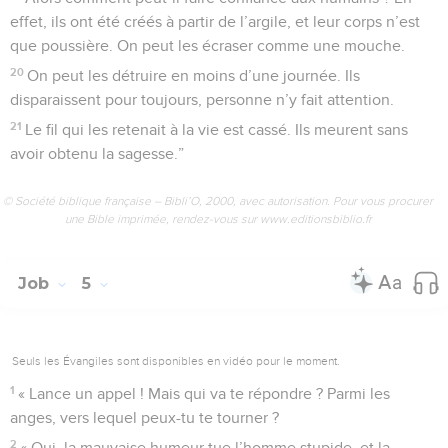
effet, ils ont été créés à partir de l’argile, et leur corps n’est
que poussière. On peut les écraser comme une mouche.
20
On peut les détruire en moins d’une journée. Ils
disparaissent pour toujours, personne n’y fait attention.
21
Le fil qui les retenait à la vie est cassé. Ils meurent sans
avoir obtenu la sagesse.”
© Société biblique française – Bibli’O, 2000, avec autorisation. Pour vous procurer
une Bible imprimée, rendez-vous sur www.editionsbiblio.fr
Job
5
Seuls les Évangiles sont disponibles en vidéo pour le moment.
1
« Lance un appel ! Mais qui va te répondre ? Parmi les
anges, vers lequel peux-tu te tourner ?
2
« Oui, la mauvaise humeur tue l’homme stupide, et la