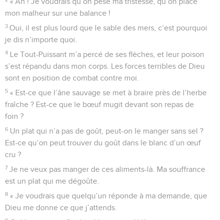
« Ah ! Je voudrais qu’on pèse ma tristesse, qu’on place
mon malheur sur une balance !
3
Oui, il est plus lourd que le sable des mers, c’est pourquoi
je dis n’importe quoi.
4
Le Tout-Puissant m’a percé de ses flèches, et leur poison
s’est répandu dans mon corps. Les forces terribles de Dieu
sont en position de combat contre moi.
5
« Est-ce que l’âne sauvage se met à braire près de l’herbe
fraîche ? Est-ce que le bœuf mugit devant son repas de
foin ?
6
Un plat qui n’a pas de goût, peut-on le manger sans sel ?
Est-ce qu’on peut trouver du goût dans le blanc d’un œuf
cru ?
7
Je ne veux pas manger de ces aliments-là. Ma souffrance
est un plat qui me dégoûte.
8
« Je voudrais que quelqu’un réponde à ma demande, que
Dieu me donne ce que j’attends.