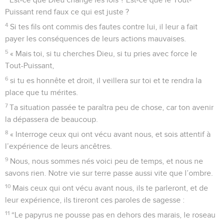
Puissant rend faux ce qui est juste ?
4
Si tes fils ont commis des fautes contre lui, il leur a fait
payer les conséquences de leurs actions mauvaises.
5
« Mais toi, si tu cherches Dieu, si tu pries avec force le
Tout-Puissant,
6
si tu es honnête et droit, il veillera sur toi et te rendra la
place que tu mérites.
7
Ta situation passée te paraîtra peu de chose, car ton avenir
la dépassera de beaucoup.
8
« Interroge ceux qui ont vécu avant nous, et sois attentif à
l’expérience de leurs ancêtres.
9
Nous, nous sommes nés voici peu de temps, et nous ne
savons rien. Notre vie sur terre passe aussi vite que l’ombre.
10
Mais ceux qui ont vécu avant nous, ils te parleront, et de
leur expérience, ils tireront ces paroles de sagesse :
11
“Le papyrus ne pousse pas en dehors des marais, le roseau