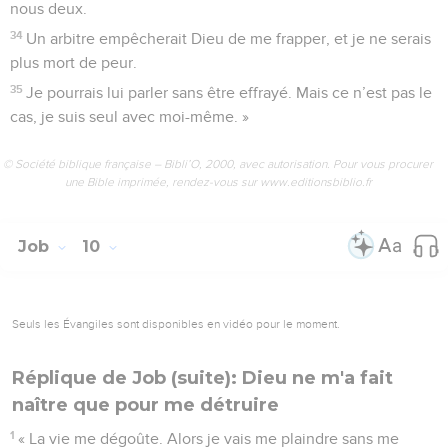
nous deux.
34
Un arbitre empêcherait Dieu de me frapper, et je ne serais
plus mort de peur.
35
Je pourrais lui parler sans être effrayé. Mais ce n’est pas le
cas, je suis seul avec moi-même. »
© Société biblique française – Bibli’O, 2000, avec autorisation. Pour vous procurer
une Bible imprimée, rendez-vous sur www.editionsbiblio.fr
Job
10
Seuls les Évangiles sont disponibles en vidéo pour le moment.
Réplique de Job (suite): Dieu ne m'a fait
naître que pour me détruire
1
« La vie me dégoûte. Alors je vais me plaindre sans me