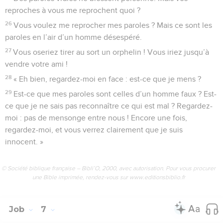
reproches à vous me reprochent quoi ?
26
Vous voulez me reprocher mes paroles ? Mais ce sont les
paroles en l’air d’un homme désespéré.
27
Vous oseriez tirer au sort un orphelin ! Vous iriez jusqu’à
vendre votre ami !
28
« Eh bien, regardez-moi en face : est-ce que je mens ?
29
Est-ce que mes paroles sont celles d’un homme faux ? Est-
ce que je ne sais pas reconnaître ce qui est mal ? Regardez-
moi : pas de mensonge entre nous ! Encore une fois,
regardez-moi, et vous verrez clairement que je suis
innocent. »
© Société biblique française – Bibli’O, 2000, avec autorisation. Pour vous procurer
une Bible imprimée, rendez-vous sur www.editionsbiblio.fr
Job
7