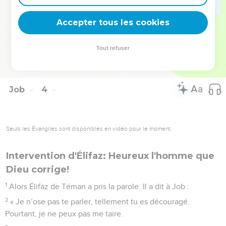
26
Je ne suis plus ni calme, ni tranquille. Je ne peux me
Accepter tous les cookies
reposer : je suis rempli d’inquiétude. »
© Société biblique française – Bibli’O, 2000, avec autorisation. Pour vous procurer
Tout refuser
une Bible imprimée, rendez-vous sur www.editionsbiblio.fr
Job
4
Seuls les Évangiles sont disponibles en vidéo pour le moment.
Intervention d'Élifaz: Heureux l'homme que
Dieu corrige!
1
Alors Élifaz de Téman a pris la parole. Il a dit à Job :
2
« Je n’ose pas te parler, tellement tu es découragé.
Pourtant, je ne peux pas me taire.