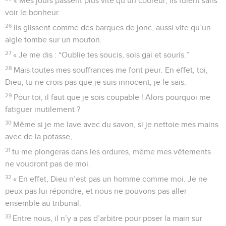
« Mes jours passent plus vite qu’un coureur, ils fuient sans
voir le bonheur.
26
Ils glissent comme des barques de jonc, aussi vite qu’un
aigle tombe sur un mouton.
27
« Je me dis : “Oublie tes soucis, sois gai et souris.”
28
Mais toutes mes souffrances me font peur. En effet, toi,
Dieu, tu ne crois pas que je suis innocent, je le sais.
29
Pour toi, il faut que je sois coupable ! Alors pourquoi me
fatiguer inutilement ?
30
Même si je me lave avec du savon, si je nettoie mes mains
avec de la potasse,
31
tu me plongeras dans les ordures, même mes vêtements
ne voudront pas de moi.
32
« En effet, Dieu n’est pas un homme comme moi. Je ne
peux pas lui répondre, et nous ne pouvons pas aller
ensemble au tribunal.
33
Entre nous, il n’y a pas d’arbitre pour poser la main sur