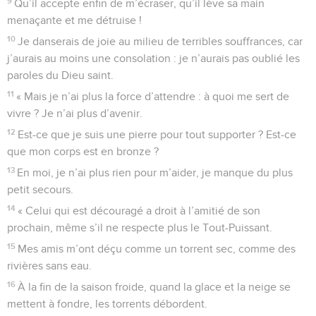
9
Qu’il accepte enfin de m’écraser, qu’il lève sa main
menaçante et me détruise !
10
Je danserais de joie au milieu de terribles souffrances, car
j’aurais au moins une consolation : je n’aurais pas oublié les
paroles du Dieu saint.
11
« Mais je n’ai plus la force d’attendre : à quoi me sert de
vivre ? Je n’ai plus d’avenir.
12
Est-ce que je suis une pierre pour tout supporter ? Est-ce
que mon corps est en bronze ?
13
En moi, je n’ai plus rien pour m’aider, je manque du plus
petit secours.
14
« Celui qui est découragé a droit à l’amitié de son
prochain, même s’il ne respecte plus le Tout-Puissant.
15
Mes amis m’ont déçu comme un torrent sec, comme des
rivières sans eau.
16
À la fin de la saison froide, quand la glace et la neige se
mettent à fondre, les torrents débordent.