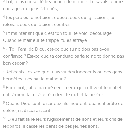
3
Toi, tu as conseillé beaucoup de monde. Tu savais rendre
courage aux gens fatigués,
4
tes paroles remettaient debout ceux qui glissaient, tu
relevais ceux qui étaient courbés.
5
Et maintenant que c’est ton tour, te voici découragé.
Quand le malheur te frappe, tu es effrayé.
6
« Toi, l’ami de Dieu, est-ce que tu ne dois pas avoir
confiance ? Est-ce que ta conduite parfaite ne te donne pas
bon espoir ?
7
Réfléchis : est-ce que tu as vu des innocents ou des gens
honnêtes tués par le malheur ?
8
Pour moi, j’ai remarqué ceci : ceux qui cultivent le mal et
qui sèment la misère récoltent le mal et la misère.
9
Quand Dieu souffle sur eux, ils meurent, quand il brûle de
colère, ils disparaissent.
10
Dieu fait taire leurs rugissements de lions et leurs cris de
léopards. Il casse les dents de ces jeunes lions.