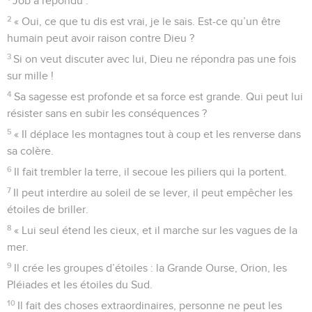
Job a répondu :
2
« Oui, ce que tu dis est vrai, je le sais. Est-ce qu’un être
humain peut avoir raison contre Dieu ?
3
Si on veut discuter avec lui, Dieu ne répondra pas une fois
sur mille !
4
Sa sagesse est profonde et sa force est grande. Qui peut lui
résister sans en subir les conséquences ?
5
« Il déplace les montagnes tout à coup et les renverse dans
sa colère.
6
Il fait trembler la terre, il secoue les piliers qui la portent.
7
Il peut interdire au soleil de se lever, il peut empêcher les
étoiles de briller.
8
« Lui seul étend les cieux, et il marche sur les vagues de la
mer.
9
Il crée les groupes d’étoiles : la Grande Ourse, Orion, les
Pléiades et les étoiles du Sud.
10
Il fait des choses extraordinaires, personne ne peut les