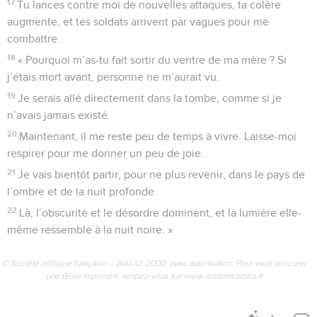
17
Tu lances contre moi de nouvelles attaques, ta colère
augmente, et tes soldats arrivent par vagues pour me
combattre.
18
« Pourquoi m’as-tu fait sortir du ventre de ma mère ? Si
j’étais mort avant, personne ne m’aurait vu.
19
Je serais allé directement dans la tombe, comme si je
n’avais jamais existé.
20
Maintenant, il me reste peu de temps à vivre. Laisse-moi
respirer pour me donner un peu de joie.
21
Je vais bientôt partir, pour ne plus revenir, dans le pays de
l’ombre et de la nuit profonde.
22
Là, l’obscurité et le désordre dominent, et la lumière elle-
même ressemble à la nuit noire. »
© Société biblique française – Bibli’O, 2000, avec autorisation. Pour vous procurer
une Bible imprimée, rendez-vous sur www.editionsbiblio.fr