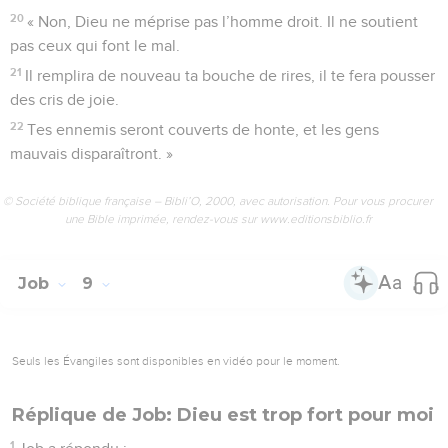
20
« Non, Dieu ne méprise pas l’homme droit. Il ne soutient
pas ceux qui font le mal.
21
Il remplira de nouveau ta bouche de rires, il te fera pousser
des cris de joie.
22
Tes ennemis seront couverts de honte, et les gens
mauvais disparaîtront. »
© Société biblique française – Bibli’O, 2000, avec autorisation. Pour vous procurer
une Bible imprimée, rendez-vous sur www.editionsbiblio.fr
Job
9
Seuls les Évangiles sont disponibles en vidéo pour le moment.
Réplique de Job: Dieu est trop fort pour moi
1