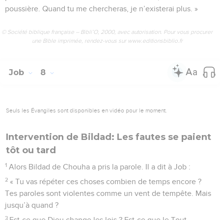
poussière. Quand tu me chercheras, je n’existerai plus. »
© Société biblique française – Bibli’O, 2000, avec autorisation. Pour vous procurer
une Bible imprimée, rendez-vous sur www.editionsbiblio.fr
Job
8
Seuls les Évangiles sont disponibles en vidéo pour le moment.
Intervention de Bildad: Les fautes se paient
tôt ou tard
1
Alors Bildad de Chouha a pris la parole. Il a dit à Job :
2
« Tu vas répéter ces choses combien de temps encore ?
Tes paroles sont violentes comme un vent de tempête. Mais
jusqu’à quand ?
3
Est-ce que Dieu change les lois ? Est-ce que le Tout-