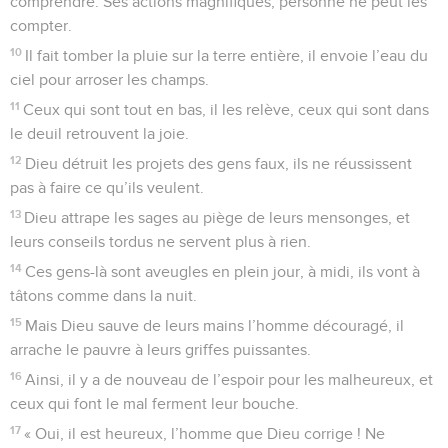
comprendre. Ses actions magnifiques, personne ne peut les
compter.
10
Il fait tomber la pluie sur la terre entière, il envoie l’eau du
ciel pour arroser les champs.
11
Ceux qui sont tout en bas, il les relève, ceux qui sont dans
le deuil retrouvent la joie.
12
Dieu détruit les projets des gens faux, ils ne réussissent
pas à faire ce qu’ils veulent.
13
Dieu attrape les sages au piège de leurs mensonges, et
leurs conseils tordus ne servent plus à rien.
14
Ces gens-là sont aveugles en plein jour, à midi, ils vont à
tâtons comme dans la nuit.
15
Mais Dieu sauve de leurs mains l’homme découragé, il
arrache le pauvre à leurs griffes puissantes.
16
Ainsi, il y a de nouveau de l’espoir pour les malheureux, et
ceux qui font le mal ferment leur bouche.
17
« Oui, il est heureux, l’homme que Dieu corrige ! Ne