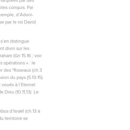
 marquées par des
sites conquis. Par
 exemple, d’Adoni-
e par le roi David
s’en distingue
t divin sur les
aham (Gn 15.16 ; voir
s opérations » : le
er des *Roseaux (ch.3
sion du pays (5.13-15)
 voués à l’Eternel
e Dieu (10.11,13). Le
bus d’Israël (ch.13 à
u territoire se