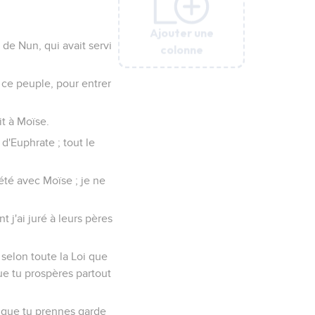
Ajouter une
Ajouter une
Ajouter une
Ajouter une
Ajouter une
s de Nun, qui avait servi
colonne
colonne
colonne
colonne
colonne
 ce peuple, pour entrer
it à Moïse.
 d'Euphrate ; tout le
 été avec Moïse ; je ne
t j'ai juré à leurs pères
 selon toute la Loi que
ue tu prospères partout
in que tu prennes garde