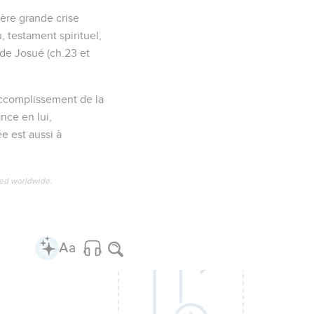
ière grande crise
u, testament spirituel,
 de Josué (ch.23 et
’accomplissement de la
nce en lui,
e est aussi à
ved worldwide.