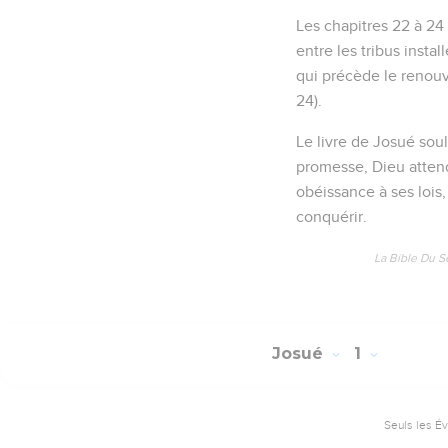
Les chapitres 22 à 24
entre les tribus instal
qui précède le renouve
24).
Le livre de Josué sou
promesse, Dieu attend 
obéissance à ses lois
conquérir.
La Bible Du S
Josué
1
Seuls les É