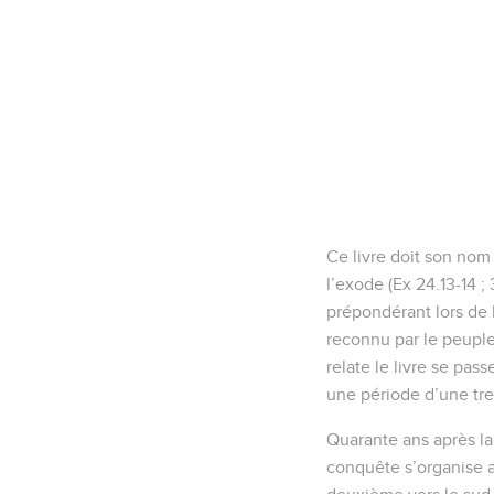
Ce livre doit son no
l’exode (Ex 24.13-14 ;
prépondérant lors de l
reconnu par le peuple,
relate le livre se pass
une période d’une tre
Quarante ans après la 
conquête s’organise au