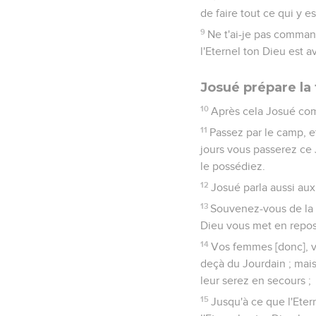
de faire tout ce qui y es
9
Ne t'ai-je pas commandé
l'Eternel ton Dieu est av
Josué prépare la
10
Après cela Josué com
11
Passez par le camp, e
jours vous passerez ce 
le possédiez.
12
Josué parla aussi aux
13
Souvenez-vous de la p
Dieu vous met en repos
14
Vos femmes [donc], v
deçà du Jourdain ; mais
leur serez en secours ;
15
Jusqu'à ce que l'Eter