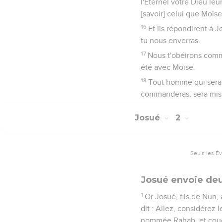
l'Eternel votre Dieu le
[savoir] celui que Moïse
16
Et ils répondirent à 
tu nous enverras.
17
Nous t'obéirons comme
été avec Moïse.
18
Tout homme qui sera 
commanderas, sera mis à 
Josué
2
Seuls les É
Josué envoie deu
1
Or Josué, fils de Nun,
dit : Allez, considérez 
nommée Rahab, et couc