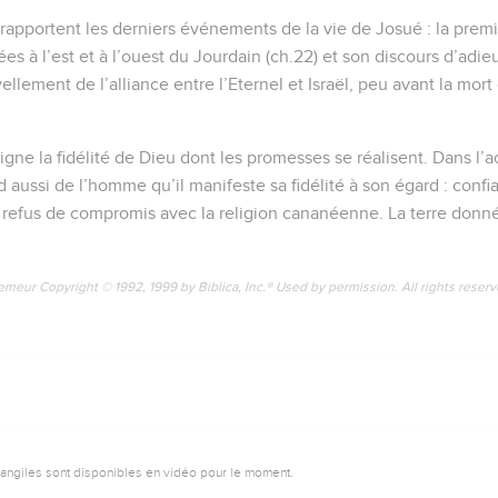
 rapportent les derniers événements de la vie de Josué : la prem
lées à l’est et à l’ouest du Jourdain (ch.22) et son discours d’adie
llement de l’alliance entre l’Eternel et Israël, peu avant la mort
ligne la fidélité de Dieu dont les promesses se réalisent. Dans l
aussi de l’homme qu’il manifeste sa fidélité à son égard : confia
, refus de compromis avec la religion cananéenne. La terre donné
emeur Copyright © 1992, 1999 by Biblica, Inc.® Used by permission. All rights reser
vangiles sont disponibles en vidéo pour le moment.