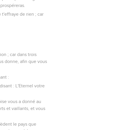
u prospéreras.
 t'effraye de rien ; car
on ; car dans trois
ous donne, afin que vous
ant :
sant : L'Eternel votre
oïse vous a donné au
s et vaillants, et vous
sèdent le pays que