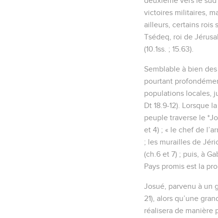
deuxième vers le sud (
victoires militaires, 
ailleurs, certains rois
Tsédeq, roi de Jérusal
(10.1ss. ; 15.63).
Semblable à bien des 
pourtant profondément
populations locales, 
Dt 18.9-12). Lorsque la
peuple traverse le *J
et 4) ; « le chef de l
; les murailles de Jé
(ch.6 et 7) ; puis, à G
Pays promis est la pro
Josué, parvenu à un gr
21), alors qu’une grand
réalisera de manière 