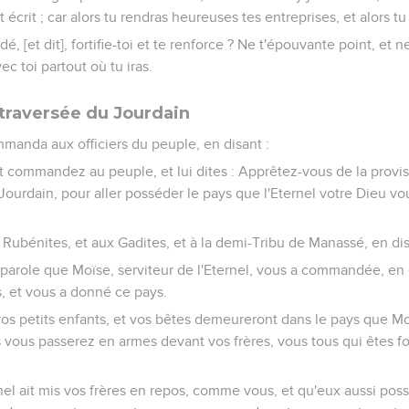
t écrit ; car alors tu rendras heureuses tes entreprises, et alors t
, [et dit], fortifie-toi et te renforce ? Ne t'épouvante point, et ne
ec toi partout où tu iras.
 traversée du Jourdain
manda aux officiers du peuple, en disant :
t commandez au peuple, et lui dites : Apprêtez-vous de la provisi
Jourdain, pour aller posséder le pays que l'Eternel votre Dieu v
 Rubénites, et aux Gadites, et à la demi-Tribu de Manassé, en dis
arole que Moïse, serviteur de l'Eternel, vous a commandée, en di
, et vous a donné ce pays.
os petits enfants, et vos bêtes demeureront dans le pays que M
 vous passerez en armes devant vos frères, vous tous qui êtes fort
nel ait mis vos frères en repos, comme vous, et qu'eux aussi pos