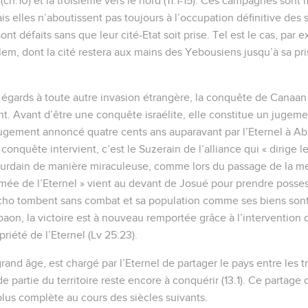
ch.10) et la troisième vers le nord (11.1-15). Ces campagnes sont
mais elles n’aboutissent pas toujours à l’occupation définitive des 
 sont défaits sans que leur cité-Etat soit prise. Tel est le cas, par
em, dont la cité restera aux mains des Yebousiens jusqu’à sa pris
égards à toute autre invasion étrangère, la conquête de Canaan 
. Avant d’être une conquête israélite, elle constitue un jugemen
jugement annoncé quatre cents ans auparavant par l’Eternel à Abr
 conquête intervient, c’est le Suzerain de l’alliance qui « dirige le
ourdain de manière miraculeuse, comme lors du passage de la m
’armée de l’Eternel » vient au devant de Josué pour prendre posses
richo tombent sans combat et sa population comme ses biens sont
abaon, la victoire est à nouveau remportée grâce à l’intervention d
priété de l’Eternel (Lv 25.23).
and âge, est chargé par l’Eternel de partager le pays entre les tri
e partie du territoire reste encore à conquérir (13.1). Ce partage d
plus complète au cours des siècles suivants.