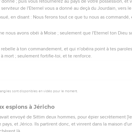
ur donne ; puis vous retournerez au pays de votre possession, et 
 serviteur de l'Eternel vous a donné au deçà du Jourdain, vers le 
Josué, en disant : Nous ferons tout ce que tu nous as commandé, 
 nous avons obéi à Moïse ; seulement que l'Eternel ton Dieu so
rebelle à ton commandement, et qui n'obéira point à tes paroles
mort ; seulement fortifie-toi, et te renforce.
vangiles sont disponibles en vidéo pour le moment.
x espions à Jéricho
 avait envoyé de Sittim deux hommes, pour épier secrètement [le pa
le pays, et Jérico. Ils partirent donc, et vinrent dans la maison d'
hèrent là.