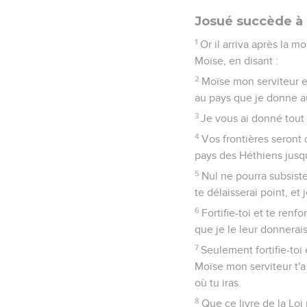
Josué succède à
1
Or il arriva après la mo
Moïse, en disant :
2
Moïse mon serviteur es
au pays que je donne au
3
Je vous ai donné tout 
4
Vos frontières seront 
pays des Héthiens jusqu
5
Nul ne pourra subsister
te délaisserai point, et
6
Fortifie-toi et te renf
que je le leur donnerais
7
Seulement fortifie-toi
Moïse mon serviteur t'a
où tu iras.
8
Que ce livre de la Loi