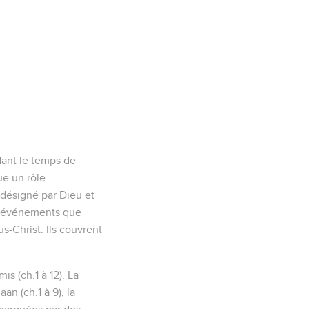
dant le temps de
ue un rôle
f désigné par Dieu et
Les événements que
us-Christ. Ils couvrent
is (ch.1 à 12). La
n (ch.1 à 9), la