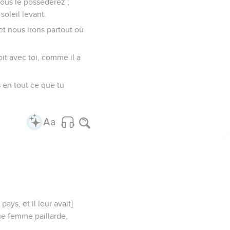
vous le posséderez ;
soleil levant.
et nous irons partout où
it avec toi, comme il a
 en tout ce que tu
ys, et il leur avait]
une femme paillarde,