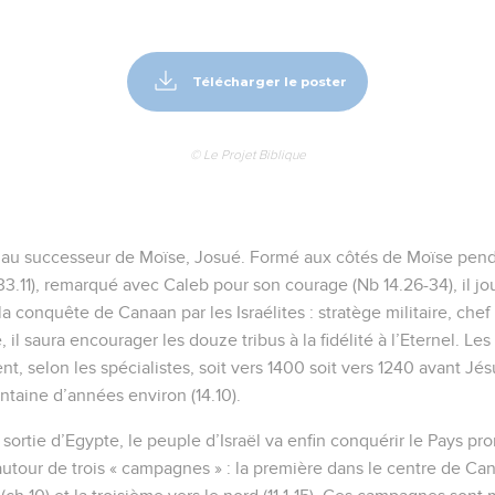
Télécharger le poster
© Le Projet Biblique
m au successeur de Moïse, Josué. Formé aux côtés de Moïse pen
 33.11), remarqué avec Caleb pour son courage (Nb 14.26-34), il jo
a conquête de Canaan par les Israélites : stratège militaire, che
 il saura encourager les douze tribus à la fidélité à l’Eternel. 
ent, selon les spécialistes, soit vers 1400 soit vers 1240 avant Jés
ntaine d’années environ (14.10).
sortie d’Egypte, le peuple d’Israël va enfin conquérir le Pays prom
tour de trois « campagnes » : la première dans le centre de Canaa