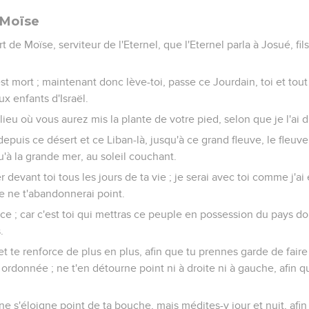
 Moïse
rt de Moïse, serviteur de l'Eternel, que l'Eternel parla à Josué, fil
t mort ; maintenant donc lève-toi, passe ce Jourdain, toi et tout
x enfants d'Israël.
lieu où vous aurez mis la plante de votre pied, selon que je l'ai d
depuis ce désert et ce Liban-là, jusqu'à ce grand fleuve, le fleuve
'à la grande mer, au soleil couchant.
 devant toi tous les jours de ta vie ; je serai avec toi comme j'ai
 je ne t'abandonnerai point.
orce ; car c'est toi qui mettras ce peuple en possession du pays don
.
 et te renforce de plus en plus, afin que tu prennes garde de faire
 ordonnée ; ne t'en détourne point ni à droite ni à gauche, afin q
 ne s'éloigne point de ta bouche, mais médites-y jour et nuit, af