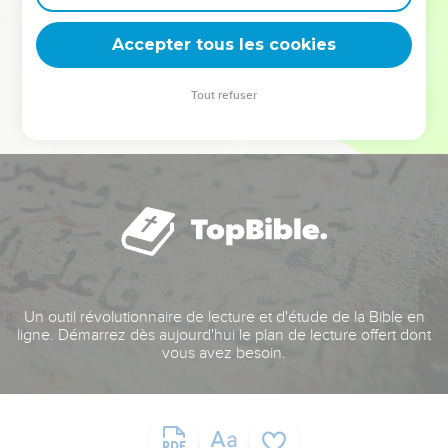
deviennent vos tremplins. Que vous guidiez un ministère, une
équipe, un groupe ou une famille, leur expérience est faite
Accepter tous les cookies
pour vous.
Tout refuser
Je découvre l’événement
Un outil révolutionnaire de lecture et d'étude de la Bible en
ligne. Démarrez dès aujourd'hui le plan de lecture offert dont
vous avez besoin.