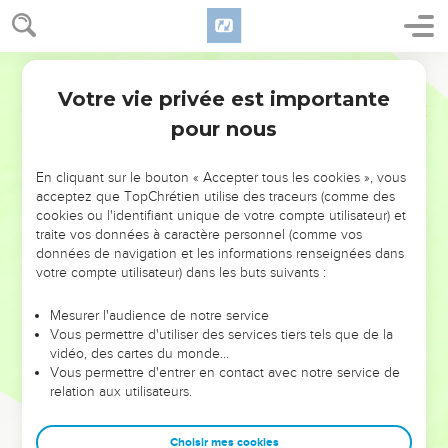
Votre vie privée est importante
pour nous
NE MANQUEZ PAS L’ÉVÉNEMENT
En cliquant sur le bouton « Accepter tous les cookies », vous
DE L’ANNÉE !
acceptez que TopChrétien utilise des traceurs (comme des
cookies ou l'identifiant unique de votre compte utilisateur) et
ET SI LEURS ERREURS POUVAIENT VOUS ÉVITER LES
traite vos données à caractère personnel (comme vos
VOTRES ?
données de navigation et les informations renseignées dans
votre compte utilisateur) dans les buts suivants :
On admire souvent les leaders pour leurs réussites, leur impact,
leur foi ou leur vision. Mais on voit moins les doutes, les erreurs
Mesurer l'audience de notre service
Vous permettre d'utiliser des services tiers tels que de la
et les saisons difficiles qu'ils ont traversés, alors même que ce
vidéo, des cartes du monde…
sont elles qui les ont façonnés.
Vous permettre d'entrer en contact avec notre service de
relation aux utilisateurs.
Dans cette conférence, leaders, entrepreneurs, et responsables
reviennent sur les erreurs marquantes de leur parcours et les
clés pour avancer avec plus de sagesse afin que leurs erreurs
Choisir mes cookies