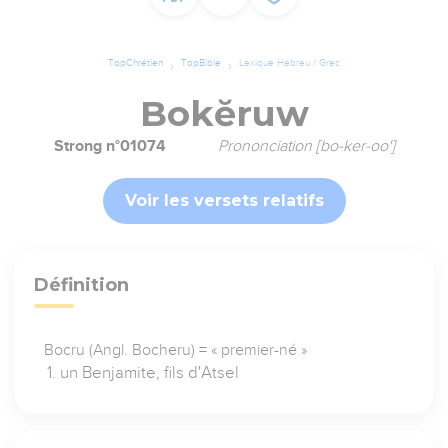
TopChrétien
TopBible
Lexique Hébreu / Grec
Bokĕruw
Strong n°01074
Prononciation [bo-ker-oo']
Voir les versets relatifs
Définition
Bocru (Angl. Bocheru) = « premier-né »
un Benjamite, fils d'Atsel