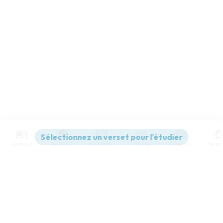
Contenus
Versions
Commentaires
Strong
Dictionnaire
Paramètres de lecture
Afficher les numéros de versets