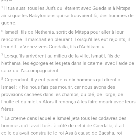
3
Il tua aussi tous les Juifs qui étaient avec Guedalia à Mitspa
ainsi que les Babyloniens qui se trouvaient là, des hommes de
guerre.
6
Ismaël, fils de Nethania, sortit de Mitspa pour aller à leur
rencontre. Il marchait en pleurant. Lorsqu'il les eut rejoints, il
leur dit : « Venez vers Guedalia, fils d'Achikam. »
7
Lorsqu’ils arrivèrent au milieu de la ville, Ismaël, fils de
Nethania, les égorgea et les jeta dans la citerne, avec l'aide de
ceux qui l'accompagnaient.
8
Cependant, il y eut parmi eux dix hommes qui dirent à
Ismaël : « Ne nous fais pas mourir, car nous avons des
provisions cachées dans les champs, du blé, de l'orge, de
l'huile et du miel. » Alors il renonça à les faire mourir avec leurs
frères.
9
La citerne dans laquelle Ismaël jeta tous les cadavres des
hommes qu'il avait tués, à côté de celui de Guedalia, était
celle qu'avait construite le roi Asa à cause de Baesha, roi