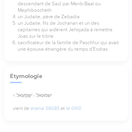
descendant de Saül par Merib-Baal ou
Mephiboscheth
un Judaïte, père de Zebadia
un Judaïte, fils de Jochanan et un des
capitaines qui aidèrent Jehojada à remettre
Joas sur le trône
sacrificateur de la famille de Paschhur qui avait
une épouse étrangère du temps d'Esdras
Étymologie
< ישמעאל - יִשְׁמָעֵאל
vient de
shama` 08085
et
'el 0410