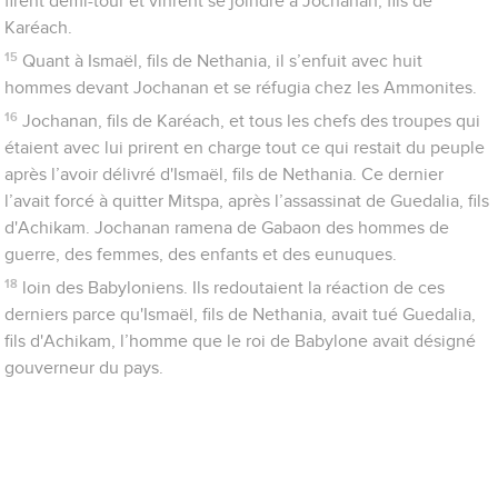
firent demi-tour et vinrent se joindre à Jochanan, fils de
Karéach.
15
Quant à Ismaël, fils de Nethania, il s’enfuit avec huit
hommes devant Jochanan et se réfugia chez les Ammonites.
16
Jochanan, fils de Karéach, et tous les chefs des troupes qui
étaient avec lui prirent en charge tout ce qui restait du peuple
après l’avoir délivré d'Ismaël, fils de Nethania. Ce dernier
l’avait forcé à quitter Mitspa, après l’assassinat de Guedalia, fils
d'Achikam. Jochanan ramena de Gabaon des hommes de
guerre, des femmes, des enfants et des eunuques.
18
loin des Babyloniens. Ils redoutaient la réaction de ces
derniers parce qu'Ismaël, fils de Nethania, avait tué Guedalia,
fils d'Achikam, l’homme que le roi de Babylone avait désigné
gouverneur du pays.