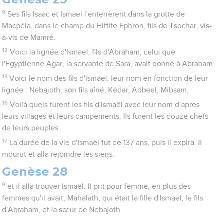
9
Ses fils Isaac et Ismaël l'enterrèrent dans la grotte de
Macpéla, dans le champ du Hittite Ephron, fils de Tsochar, vis-
à-vis de Mamré.
12
Voici la lignée d'Ismaël, fils d'Abraham, celui que
l'Egyptienne Agar, la servante de Sara, avait donné à Abraham.
13
Voici le nom des fils d'Ismaël, leur nom en fonction de leur
lignée : Nebajoth, son fils aîné, Kédar, Adbeel, Mibsam,
16
Voilà quels furent les fils d'Ismaël avec leur nom d’après
leurs villages et leurs campements. Ils furent les douze chefs
de leurs peuples.
17
La durée de la vie d'Ismaël fut de 137 ans, puis il expira. Il
mourut et alla rejoindre les siens.
Genèse 28
9
et il alla trouver Ismaël. Il prit pour femme, en plus des
femmes qu'il avait, Mahalath, qui était la fille d'Ismaël, le fils
d'Abraham, et la sœur de Nebajoth.