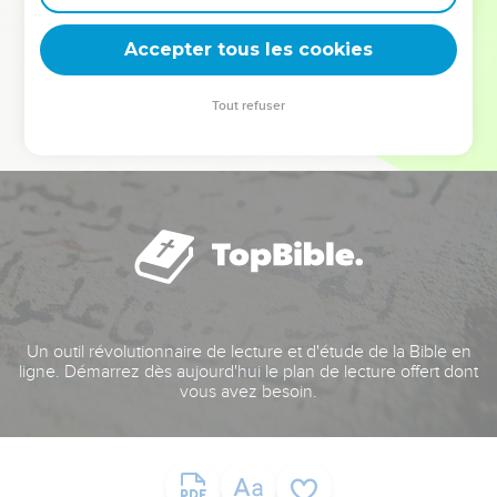
deviennent vos tremplins. Que vous guidiez un ministère, une
équipe, un groupe ou une famille, leur expérience est faite
Accepter tous les cookies
pour vous.
Tout refuser
Je découvre l’événement
Un outil révolutionnaire de lecture et d'étude de la Bible en
ligne. Démarrez dès aujourd'hui le plan de lecture offert dont
vous avez besoin.