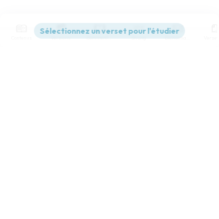
Contenus
Versions
Commentaires
Strong
Dictionnaire
Paramètres de lecture
Afficher les numéros de versets
Mode dyslexique
Désactivé
Simple
Coul
eur
Police d'écriture
Serif
Sans-serif
Taille de texte