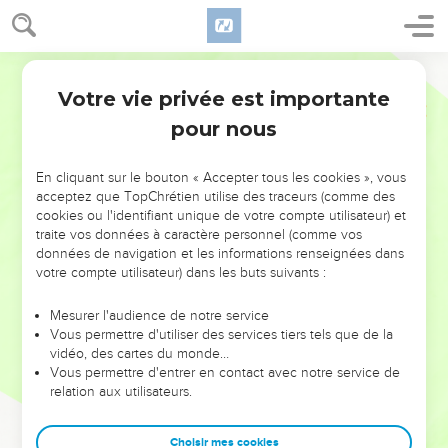
Votre vie privée est importante
pour nous
NE MANQUEZ PAS L’ÉVÉNEMENT
En cliquant sur le bouton « Accepter tous les cookies », vous
DE L’ANNÉE !
acceptez que TopChrétien utilise des traceurs (comme des
cookies ou l'identifiant unique de votre compte utilisateur) et
ET SI LEURS ERREURS POUVAIENT VOUS ÉVITER LES
traite vos données à caractère personnel (comme vos
VOTRES ?
données de navigation et les informations renseignées dans
votre compte utilisateur) dans les buts suivants :
On admire souvent les leaders pour leurs réussites, leur impact,
leur foi ou leur vision. Mais on voit moins les doutes, les erreurs
Mesurer l'audience de notre service
Vous permettre d'utiliser des services tiers tels que de la
et les saisons difficiles qu'ils ont traversés, alors même que ce
vidéo, des cartes du monde…
sont elles qui les ont façonnés.
Vous permettre d'entrer en contact avec notre service de
relation aux utilisateurs.
Dans cette conférence, leaders, entrepreneurs, et responsables
reviennent sur les erreurs marquantes de leur parcours et les
clés pour avancer avec plus de sagesse afin que leurs erreurs
Choisir mes cookies