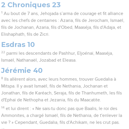
2 Chroniques 23
1
Au bout de 7 ans, Jehojada s’arma de courage et fit alliance
avec les chefs de centaines : Azaria, fils de Jerocham, Ismaël,
fils de Jochanan, Azaria, fils d'Obed, Maaséja, fils d'Adaja, et
Elishaphath, fils de Zicri.
Esdras 10
22
parmi les descendants de Pashhur, Eljoénaï, Maaséja,
Ismaël, Nathanaël, Jozabad et Eleasa.
Jérémie 40
8
Ils allèrent alors, avec leurs hommes, trouver Guedalia à
Mitspa. Il y avait Ismaël, fils de Nethania, Jochanan et
Jonathan, fils de Karéach, Seraja, fils de Thanhumeth, les fils
d'Ephaï de Nethopha et Jezania, fils du Maacatite.
14
et lui dirent : « Ne sais-tu donc pas que Baalis, le roi des
Ammonites, a chargé Ismaël, fils de Nethania, de t'enlever la
vie ? » Cependant, Guedalia, fils d'Achikam, ne les crut pas.