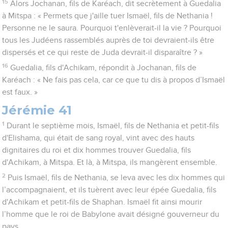
15
Alors Jochanan, fils de Karéach, dit secrètement à Guedalia
à Mitspa : « Permets que j'aille tuer Ismaël, fils de Nethania !
Personne ne le saura. Pourquoi t'enlèverait-il la vie ? Pourquoi
tous les Judéens rassemblés auprès de toi devraient-ils être
dispersés et ce qui reste de Juda devrait-il disparaître ? »
16
Guedalia, fils d'Achikam, répondit à Jochanan, fils de
Karéach : « Ne fais pas cela, car ce que tu dis à propos d’Ismaël
est faux. »
Jérémie 41
1
Durant le septième mois, Ismaël, fils de Nethania et petit-fils
d'Elishama, qui était de sang royal, vint avec des hauts
dignitaires du roi et dix hommes trouver Guedalia, fils
d'Achikam, à Mitspa. Et là, à Mitspa, ils mangèrent ensemble.
2
Puis Ismaël, fils de Nethania, se leva avec les dix hommes qui
l’accompagnaient, et ils tuèrent avec leur épée Guedalia, fils
d'Achikam et petit-fils de Shaphan. Ismaël fit ainsi mourir
l’homme que le roi de Babylone avait désigné gouverneur du
pays.