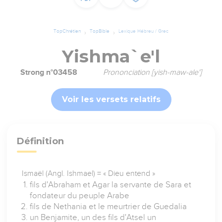
TopChrétien
TopBible
Lexique Hébreu / Grec
Yishma`e'l
Strong n°03458
Prononciation [yish-maw-ale']
Voir les versets relatifs
Définition
Ismaël (Angl. Ishmael) = « Dieu entend »
fils d'Abraham et Agar la servante de Sara et
fondateur du peuple Arabe
fils de Nethania et le meurtrier de Guedalia
un Benjamite, un des fils d'Atsel un