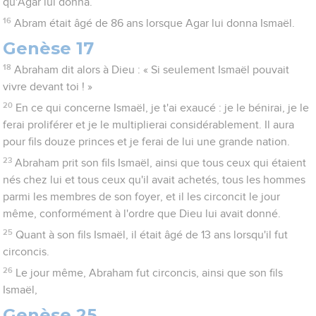
qu'Agar lui donna.
16
Abram était âgé de 86 ans lorsque Agar lui donna Ismaël.
Genèse 17
18
Abraham dit alors à Dieu : « Si seulement Ismaël pouvait
vivre devant toi ! »
20
En ce qui concerne Ismaël, je t'ai exaucé : je le bénirai, je le
ferai proliférer et je le multiplierai considérablement. Il aura
pour fils douze princes et je ferai de lui une grande nation.
23
Abraham prit son fils Ismaël, ainsi que tous ceux qui étaient
nés chez lui et tous ceux qu'il avait achetés, tous les hommes
parmi les membres de son foyer, et il les circoncit le jour
même, conformément à l'ordre que Dieu lui avait donné.
25
Quant à son fils Ismaël, il était âgé de 13 ans lorsqu'il fut
circoncis.
26
Le jour même, Abraham fut circoncis, ainsi que son fils
Ismaël,
Genèse 25