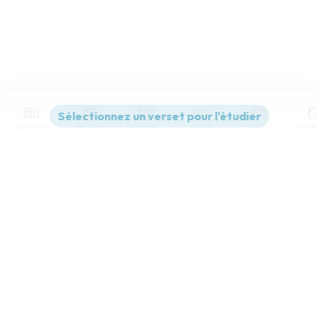
Contenus
Versions
Commentaires
Strong
Dictionnaire
Paramètres de lecture
Afficher les numéros de versets
Mode dyslexique
Désactivé
Simple
Coul
eur
Police d'écriture