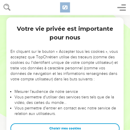
Votre vie privée est importante
pour nous
NE MANQUEZ PAS L’ÉVÉNEMENT
En cliquant sur le bouton « Accepter tous les cookies », vous
DE L’ANNÉE !
acceptez que TopChrétien utilise des traceurs (comme des
cookies ou l'identifiant unique de votre compte utilisateur) et
ET SI LEURS ERREURS POUVAIENT VOUS ÉVITER LES
traite vos données à caractère personnel (comme vos
VOTRES ?
données de navigation et les informations renseignées dans
votre compte utilisateur) dans les buts suivants :
On admire souvent les leaders pour leurs réussites, leur impact,
leur foi ou leur vision. Mais on voit moins les doutes, les erreurs
Mesurer l'audience de notre service
Vous permettre d'utiliser des services tiers tels que de la
et les saisons difficiles qu'ils ont traversés, alors même que ce
vidéo, des cartes du monde…
sont elles qui les ont façonnés.
Vous permettre d'entrer en contact avec notre service de
relation aux utilisateurs.
Dans cette conférence, leaders, entrepreneurs, et responsables
reviennent sur les erreurs marquantes de leur parcours et les
clés pour avancer avec plus de sagesse afin que leurs erreurs
Choisir mes cookies