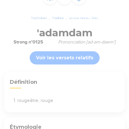
TopChrétien
TopBible
Lexique Hébreu / Grec
'adamdam
Strong n°0125
Prononciation [ad-am-dawm']
Voir les versets relatifs
Définition
rougeâtre, rouge
Étymologie